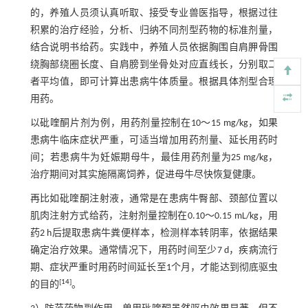
的，养殖人员须认真听取、接受专业兽医指导，根据过往
积累的治疗经验，分析、归纳不同剂型药物的标准剂量，
结合说明书给药。实践中，养殖人员依据胸围自肩胛骨围
绕胸部绕圈长度、自肩膀到坐骨处对应直线长，分别取二
者平均值，即可计算出患病牛体质量。根据具体剂型合理
用药。
以砒喹酮片剂为例，用药剂量控制在10～15 mg/kg，如果
患病牛临床症状严重，可适当增加用药剂量、延长用药时
间；若患病牛为妊娠期母牛，最佳用药剂量为25 mg/kg，
治疗期间对其实施隔离饲养，促进母牛尽快恢复健康。
再比如砒喹酮注射液，通常是在患病牛臀部、颈部位置以
肌肉注射方式给药，注射剂量控制在0.10～0.15 mL/kg，用
药2 h后提取患病牛粪便样本，检测样本转阴率，依据结果
确定治疗效果。通常情况下，用药时间至少7 d，疾病流行
期、症状严重时用药时间延长至1个月，才能达到彻底驱虫
[
14
]
的目的
。