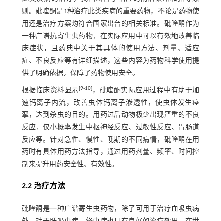
则。砒喹酮是1种治疗此类疾病的重要药物，不论是药物使
用还是治疗方案均符合国家出台的相关标准。砒喹酮作为
一种广谱抗寄生虫药物，在实际应用中可以有效地改善临
床症状，且药典中关于其具体的使用方法、剂量、适应
症、不良反应等有详细描述，这些内容为药物科学使用提
供了明确依据，保障了药物使用安全。
[
9
-
10
]
根据临床资料显示
，砒喹酮实际应用过程中有助于加
速钙离子内流，改善虫体钙离子渗透性，使虫体发生痉
挛，达到杀虫的目的。用药过后动物极少出现严重的不良
反应，仅小概率发生中枢神经反应、过敏性反应、胃肠道
反应等。针对急性、慢性、晚期的不同病情，砒喹酮在用
药时有具体用药方法指导，通过用药剂量、频率、时间控
制来提升用药安全性、有效性。
2.2 治疗方法
砒喹酮是一种广谱寄生虫药物，除了可用于治疗血吸虫病