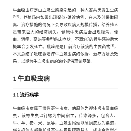
牛血吸虫病是由血吸虫感染引起的一种人畜共患寄生虫病
[
1
-
2
]
，养殖场内如果出现疑似/确诊病例，在未及时采取隔
离、治疗措施的情况下会导致疾病大规模传播，给养殖人
员带来巨大的经济损失。健康牛患病后会出现腹泻、便
血、消瘦、高热等典型临床症状，不满3岁的犊牛感染后大
[
3
]
概率会引发死亡。砒喹酮是目前治疗该病的主要药物
，
本文总结了吡喹酮治疗牛血吸虫病的依据、治疗方法及效
果，以期为牛血吸虫病的治疗提供理论基础。
1 牛血吸虫病
1.1 流行病学
牛血吸虫病属于慢性寄生虫病，病原体为裂体吸虫属血吸
虫，该寄生虫以钉螺为中间宿主，传染源多，包含人、
牛、羊、猪、犬、鼠等，血吸虫尾蚴以破损皮肤为渠道，
侵入机体内部后长期寄生在肠系膜静脉内，成虫会慢慢产