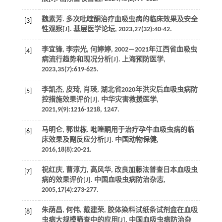
魏素芳. 多次吡喹酮治疗血吸虫病的临床效果及安全
[3]
性观察[J].
基层医学论坛
,
2023
,
27
(32):40-42.
李宜锋, 李宗光, 何婷婷, 2002—2021年江西省血吸虫
[4]
病流行趋势和现况分析[J].
上海预防医学
,
2023
,
35
(7):619-625.
李凯杰, 皮琦, 肖瑛, 湖北省2020年洪灾后血吸虫病防
[5]
控措施效果评价[J].
中华灾害救援医学
,
2021
,
9
(9):1216-1218, 1247.
马明仑, 郭世栋. 吡喹酮用于治疗孕牛血吸虫病的临
[6]
床效果及副反应分析[J].
中国动物保健
,
2016
,
18
(8):20-21.
祝红庆, 曹淳力, 高风华, 改良加藤法普查日本血吸虫
[7]
病的效果评价[J].
中国血吸虫病防治杂志
,
2005
,
17
(4):273-277.
朱荫昌, 何伟, 戴建荣, 胶体染料试纸条试剂盒在血吸
[8]
虫病大规模筛查中的应用[J].
中国血吸虫病防治杂