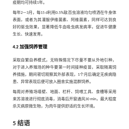
疫期均可持续1年。
每年2—3月，每15 d利用0.5%敌百虫溶液均匀喷洒在牛身体
表面，或者为其灌服伊维菌素、阿维菌素，同样可达到良
好的驱虫效果，显著降低牛血吸虫病发病率，促进牛健康
生长、快速发育。
4.2 加强饲养管理
采取自繁自养模式，无特殊情况下尽量不要从外地引种，
对于进入养殖场的种牛要第一时间接种疫苗，采取隔离饲
养措施，期间密切观察其外部表现，1个月后确定无疾病隐
患、异常表现后便可放入圈舍实施混群饲养。
每周对养殖场墙壁、地面、栏杆、饲喂工具、食槽等采用
来苏溶液进行彻底消毒，消毒后开窗通风30 min，最大程度
杀灭病原微生物，为肉牛提供舒适的生长环境。
5 结语