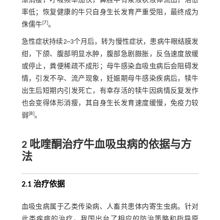
渐消瘦，呼吸频率加快，鼻腔中有浆液状液体流出，治愈
率低；恢复健康的牛只自身生长发育严重受阻，最终成为
[
7
]
侏儒牛
。
急性症状持续2~3个月后，转为慢性症状，患病牛眼结膜发
绀，下颌、腹部明显水肿，腹部急剧臌胀，反刍速度放缓
或停止，粪便稀疏不成形；母牛感染血吸虫病后会阻碍发
情，引发不孕、流产现象，妊娠期母牛感染疾病后，犊牛
出生后短期内引发死亡，有幸存活的犊牛因病情反复发作
也会变得体形消瘦，其自身生长发育速度缓慢，免疫力较
[
8
]
弱
。
2 吡喹酮治疗牛血吸虫病的依据与方
法
2.1 治疗依据
血吸虫病属于乙类传染病、人畜共患体内寄生虫病。针对
此类疾病的治疗，我国出台了相应的防治策略和指导原