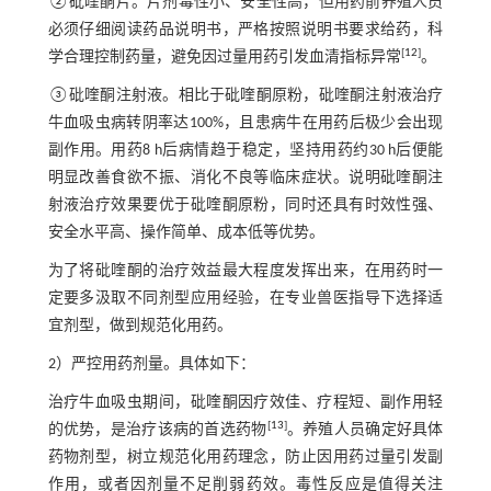
②砒喹酮片。片剂毒性小、安全性高，但用药前养殖人员
必须仔细阅读药品说明书，严格按照说明书要求给药，科
[
12
]
学合理控制药量，避免因过量用药引发血清指标异常
。
③砒喹酮注射液。相比于砒喹酮原粉，砒喹酮注射液治疗
牛血吸虫病转阴率达100%，且患病牛在用药后极少会出现
副作用。用药8 h后病情趋于稳定，坚持用药约30 h后便能
明显改善食欲不振、消化不良等临床症状。说明砒喹酮注
射液治疗效果要优于砒喹酮原粉，同时还具有时效性强、
安全水平高、操作简单、成本低等优势。
为了将砒喹酮的治疗效益最大程度发挥出来，在用药时一
定要多汲取不同剂型应用经验，在专业兽医指导下选择适
宜剂型，做到规范化用药。
2）严控用药剂量。具体如下：
治疗牛血吸虫期间，砒喹酮因疗效佳、疗程短、副作用轻
[
13
]
的优势，是治疗该病的首选药物
。养殖人员确定好具体
药物剂型，树立规范化用药理念，防止因用药过量引发副
作用，或者因剂量不足削弱药效。毒性反应是值得关注