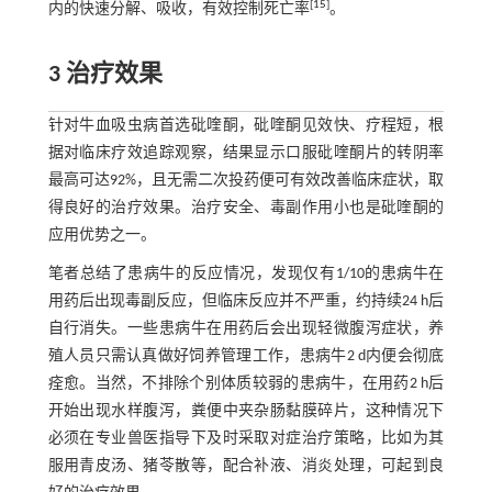
[
15
]
内的快速分解、吸收，有效控制死亡率
。
3 治疗效果
针对牛血吸虫病首选砒喹酮，砒喹酮见效快、疗程短，根
据对临床疗效追踪观察，结果显示口服砒喹酮片的转阴率
最高可达92%，且无需二次投药便可有效改善临床症状，取
得良好的治疗效果。治疗安全、毒副作用小也是砒喹酮的
应用优势之一。
笔者总结了患病牛的反应情况，发现仅有1/10的患病牛在
用药后出现毒副反应，但临床反应并不严重，约持续24 h后
自行消失。一些患病牛在用药后会出现轻微腹泻症状，养
殖人员只需认真做好饲养管理工作，患病牛2 d内便会彻底
痊愈。当然，不排除个别体质较弱的患病牛，在用药2 h后
开始出现水样腹泻，粪便中夹杂肠黏膜碎片，这种情况下
必须在专业兽医指导下及时采取对症治疗策略，比如为其
服用青皮汤、猪苓散等，配合补液、消炎处理，可起到良