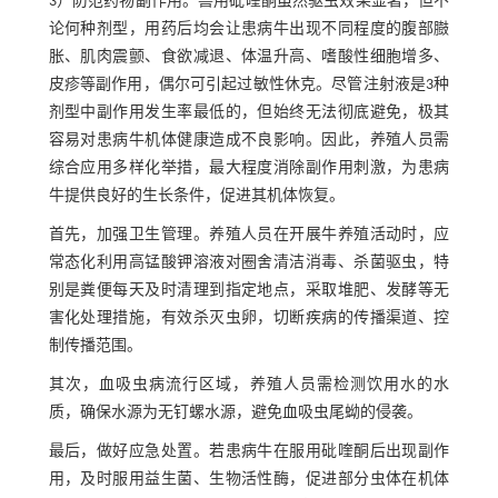
3）防范药物副作用。兽用砒喹酮虽然驱虫效果显著，但不
论何种剂型，用药后均会让患病牛出现不同程度的腹部臌
胀、肌肉震颤、食欲减退、体温升高、嗜酸性细胞增多、
皮疹等副作用，偶尔可引起过敏性休克。尽管注射液是3种
剂型中副作用发生率最低的，但始终无法彻底避免，极其
容易对患病牛机体健康造成不良影响。因此，养殖人员需
综合应用多样化举措，最大程度消除副作用刺激，为患病
牛提供良好的生长条件，促进其机体恢复。
首先，加强卫生管理。养殖人员在开展牛养殖活动时，应
常态化利用高锰酸钾溶液对圈舍清洁消毒、杀菌驱虫，特
别是粪便每天及时清理到指定地点，采取堆肥、发酵等无
害化处理措施，有效杀灭虫卵，切断疾病的传播渠道、控
制传播范围。
其次，血吸虫病流行区域，养殖人员需检测饮用水的水
质，确保水源为无钉螺水源，避免血吸虫尾蚴的侵袭。
最后，做好应急处置。若患病牛在服用砒喹酮后出现副作
用，及时服用益生菌、生物活性酶，促进部分虫体在机体