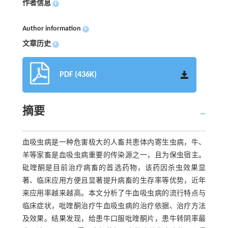
作者信息
+
Author information
+
文章历史
+
PDF (436K)
摘要
血吸虫病是一种危害极大的人畜共患体内寄生虫病，牛、
羊等家畜是血吸虫病重要的传染源之一，且为保虫宿主。
砒喹酮是目前治疗病畜的首选药物，该药因杀虫效果显
著、临床应用方便且显著提升病畜的生存率等优势，近年
来应用率越来越高。本文分析了牛血吸虫病的流行特点与
临床症状，吡喹酮治疗牛血吸虫病的治疗依据、治疗方法
及效果。结果发现，给患牛口服吡喹酮片，患牛转阴率最