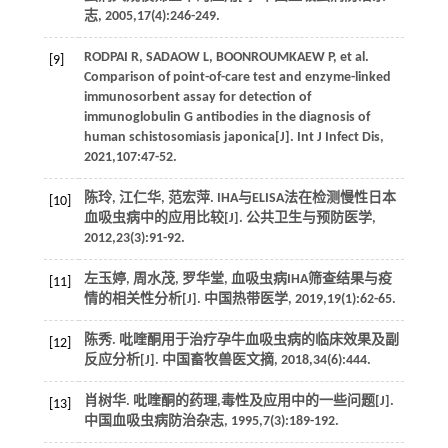
志
,
2005
,
17
(4):246-249.
RODPAI
R
,
SADAOW
L
,
BOONROUMKAEW
P
, et al.
[9]
Comparison of point-of-care test and enzyme-linked
immunosorbent assay for detection of
immunoglobulin G antibodies in the diagnosis of
human schistosomiasis japonica[J].
Int J Infect Dis
,
2021
,
107
:47-52.
陈玲, 江仁华, 范宏萍. IHA与ELISA法在检测慢性日本
[10]
血吸虫病中的应用比较[J].
公共卫生与预防医学
,
2012
,
23
(3):91-92.
左玉婷, 周水茂, 罗华堂, 血吸虫病IHA筛查结果与疫
[11]
情的相关性分析[J].
中国热带医学
,
2019
,
19
(1):62-65.
陈秀. 吡喹酮用于治疗孕牛血吸虫病的临床效果及副
[12]
反应分析[J].
中国畜牧兽医文摘
,
2018
,
34
(6):444.
肖树华. 吡喹酮的药理,毒性及应用中的一些问题[J].
[13]
中国血吸虫病防治杂志
,
1995
,
7
(3):189-192.