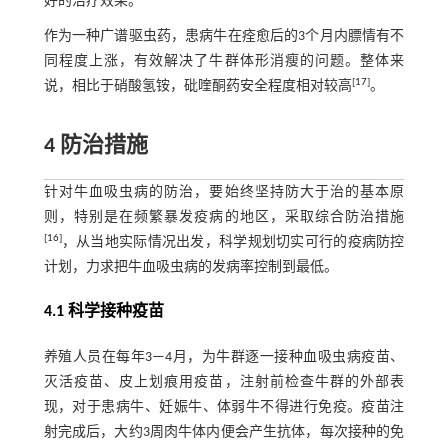
好的治疗效果。
作为一种广谱驱虫药，患病牛在痊愈后的3个月内膘情有不
同程度上涨，有效解决了牛群体形消瘦的问题。整体来
[
17
]
说，相比于硝酸氢铵，砒喹酮药安全程度相对较高
。
4 防治措施
针对牛血吸虫病的防治，要始终坚持防大于治的基本原
则，特别是在频繁暴发疫病的地区，采取综合防治措施
[
16
]
，从当地实际情况出发，科学规划切实可行的疫病防控
计划，力求把牛血吸虫病的发病率控制到最低。
4.1 科学接种疫苗
养殖人员在每年3—4月，为牛群逐一接种血吸虫病疫苗、
灭活疫苗、皮上划痕用疫苗，注射前检查牛群的外部表
现，对于患病牛、妊娠牛、体弱牛不得进行免疫。疫苗注
射完成后，大约3周肉牛体内便会产生抗体，每次接种的免