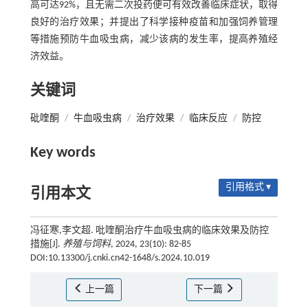
高可达92%，且无需二次投药便可有效改善临床症状，取得
良好的治疗效果；并提出了科学接种疫苗和加强饲养管理
等措施预防牛血吸虫病，减少该病的发生率，提高养殖经
济效益。
关键词
砒喹酮
/
牛血吸虫病
/
治疗效果
/
临床反应
/
防控
Key words
引用格式 ▾
引用本文
冯征寒,李文超. 吡喹酮治疗牛血吸虫病的临床效果及防控
措施[J].
养殖与饲料
, 2024, 23(10): 82-85
DOI:10.13300/j.cnki.cn42-1648/s.2024.10.019
上一篇
下一篇