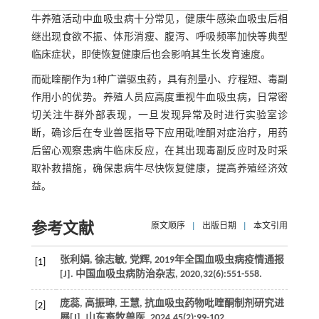
牛养殖活动中血吸虫病十分常见，健康牛感染血吸虫后相
继出现食欲不振、体形消瘦、腹泻、呼吸频率加快等典型
临床症状，即使恢复健康后也会影响其生长发育速度。
而砒喹酮作为1种广谱驱虫药，具有剂量小、疗程短、毒副
作用小的优势。养殖人员应高度重视牛血吸虫病，日常密
切关注牛群外部表现，一旦发现异常及时进行实验室诊
断，确诊后在专业兽医指导下应用砒喹酮对症治疗，用药
后留心观察患病牛临床反应，在其出现毒副反应时及时采
取补救措施，确保患病牛尽快恢复健康，提高养殖经济效
益。
参考文献
原文顺序
|
出版日期
|
本文引用
张利娟, 徐志敏, 党辉, 2019年全国血吸虫病疫情通报
[1]
[J].
中国血吸虫病防治杂志
,
2020
,
32
(6):551-558.
庞蕊, 高振珅, 王慧, 抗血吸虫药物吡喹酮制剂研究进
[2]
展[J].
山东畜牧兽医
,
2024
,
45
(2):99-102.