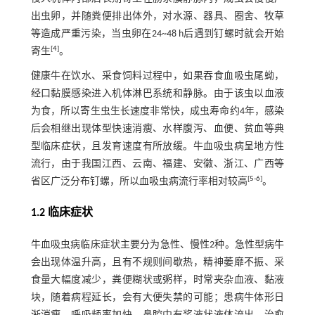
出虫卵，并随粪便排出体外，对水源、器具、圈舍、牧草
等造成严重污染，当虫卵在24~48 h后遇到钉螺时就会开始
[
4
]
寄生
。
健康牛在饮水、采食饲料过程中，如果吞食血吸虫尾蚴，
经口黏膜感染进入机体淋巴系统和静脉。由于该虫以血液
为食，所以寄生虫生长速度非常快，成虫寿命约4年，感染
后会相继出现体型快速消瘦、水样腹泻、血便、贫血等典
型临床症状，且发育速度有所放缓。牛血吸虫病呈地方性
流行，由于我国江西、云南、福建、安徽、浙江、广西等
[
5
-
6
]
省区广泛分布钉螺，所以血吸虫病流行率相对较高
。
1.2 临床症状
牛血吸虫病临床症状主要分为急性、慢性2种。急性型病牛
会出现体温升高，且有不规则间歇热，精神萎靡不振、采
食量大幅度减少，粪便糊状或粥样，时常夹杂血液、黏液
块，随着病程延长，会有大便失禁的可能；患病牛体形日