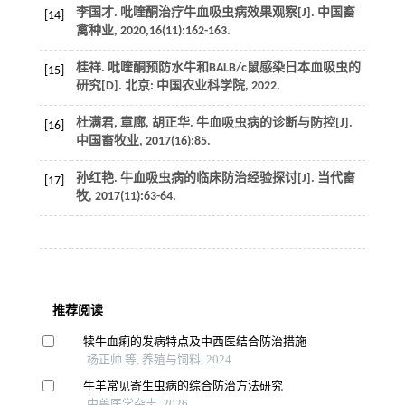
李国才. 吡喹酮治疗牛血吸虫病效果观察[J].
中国畜
[14]
禽种业
,
2020
,
16
(11):162-163.
桂祥. 吡喹酮预防水牛和BALB/c鼠感染日本血吸虫的
[15]
研究[D]. 北京: 中国农业科学院,
2022
.
杜满君, 章廊, 胡正华. 牛血吸虫病的诊断与防控[J].
[16]
中国畜牧业
,
2017
(16):85.
孙红艳. 牛血吸虫病的临床防治经验探讨[J].
当代畜
[17]
牧
,
2017
(11):63-64.