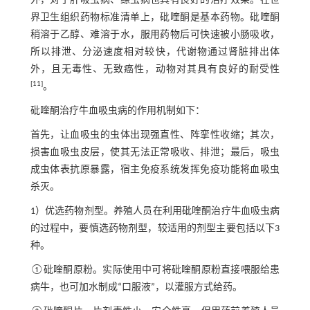
外，对于肝吸虫病、绦虫病也具有良好的治疗效果。在世
界卫生组织药物标准清单上，砒喹酮是基本药物。砒喹酮
稍溶于乙醇、难溶于水，服用药物后可快速被小肠吸收，
所以排泄、分泌速度相对较快，代谢物通过肾脏排出体
外，且无毒性、无致癌性，动物对其具有良好的耐受性
[
11
]
。
砒喹酮治疗牛血吸虫病的作用机制如下：
首先，让血吸虫的虫体出现强直性、阵挛性收缩；其次，
损害血吸虫皮层，使其无法正常吸收、排泄；最后，吸虫
成虫体表抗原暴露，宿主免疫系统发挥免疫功能将血吸虫
杀灭。
1）优选药物剂型。养殖人员在利用砒喹酮治疗牛血吸虫病
的过程中，要慎选药物剂型，较适用的剂型主要包括以下3
种。
①砒喹酮原粉。实际使用中可将砒喹酮原粉直接喂服给患
病牛，也可加水制成“口服液”，以灌服方式给药。