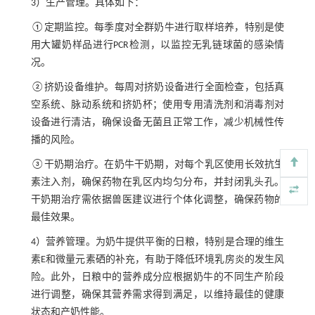
3）生产管理。具体如下：
①定期监控。每季度对全群奶牛进行取样培养，特别是使
用大罐奶样品进行PCR检测，以监控无乳链球菌的感染情
况。
②挤奶设备维护。每周对挤奶设备进行全面检查，包括真
空系统、脉动系统和挤奶杯；使用专用清洗剂和消毒剂对
设备进行清洁，确保设备无菌且正常工作，减少机械性传
播的风险。
③干奶期治疗。在奶牛干奶期，对每个乳区使用长效抗生
素注入剂，确保药物在乳区内均匀分布，并封闭乳头孔。
干奶期治疗需依据兽医建议进行个体化调整，确保药物的
最佳效果。
4）营养管理。为奶牛提供平衡的日粮，特别是合理的维生
素E和微量元素硒的补充，有助于降低环境乳房炎的发生风
险。此外，日粮中的营养成分应根据奶牛的不同生产阶段
进行调整，确保其营养需求得到满足，以维持最佳的健康
状态和产奶性能。