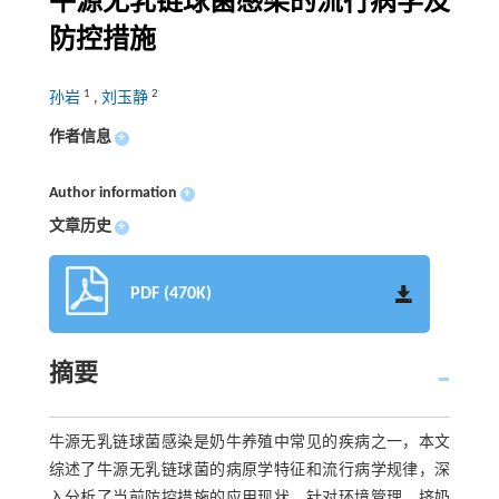
牛源无乳链球菌感染的流行病学及
防控措施
1
2
孙岩
,
刘玉静
作者信息
+
Author information
+
文章历史
+
PDF (470K)
摘要
牛源无乳链球菌感染是奶牛养殖中常见的疾病之一，本文
综述了牛源无乳链球菌的病原学特征和流行病学规律，深
入分析了当前防控措施的应用现状。针对环境管理、挤奶