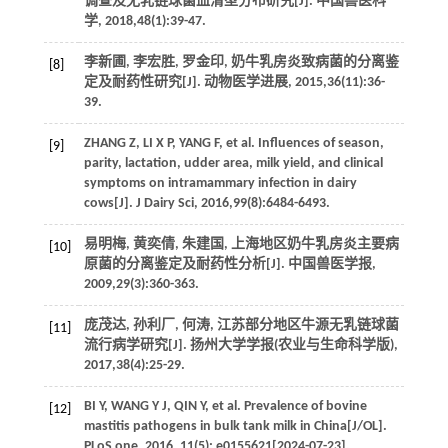
调查及无乳链球菌血清型分布研究[J].
中国兽医科
学
,
2018
,
48
(1):39-47.
李新圃, 李宏胜, 罗金印, 奶牛乳房炎致病菌的分离鉴
[8]
定及耐药性研究[J].
动物医学进展
,
2015
,
36
(11):36-
39.
ZHANG
Z
,
LI
X P
,
YANG
F
, et al. Influences of season,
[9]
parity, lactation, udder area, milk yield, and clinical
symptoms on intramammary infection in dairy
cows[J].
J Dairy Sci
,
2016
,
99
(8):6484-6493.
易明梅, 黄奕倩, 朱建国, 上海地区奶牛乳房炎主要病
[10]
原菌的分离鉴定及耐药性分析[J].
中国兽医学报
,
2009
,
29
(3):360-363.
庞茂达, 孙利厂, 何涛, 江苏部分地区牛源无乳链球菌
[11]
流行病学研究[J].
扬州大学学报(农业与生命科学版)
,
2017
,
38
(4):25-29.
BI
Y
,
WANG
Y J
,
QIN
Y
, et al. Prevalence of bovine
[12]
mastitis pathogens in bulk tank milk in China[J/OL].
PLoS one
,
2016
,
11
(5): e0155621[
2024
-07-23].