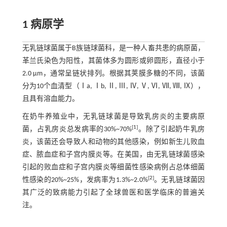
1 病原学
无乳链球菌属于B族链球菌科，是一种人畜共患的病原菌，
革兰氏染色为阳性，其菌体多为圆形或卵圆形，直径小于
2.0 μm，通常呈链状排列。根据其荚膜多糖的不同，该菌
分为10个血清型（Ⅰa, Ⅰb, Ⅱ, Ⅲ, Ⅳ, Ⅴ, Ⅵ, Ⅶ, Ⅷ, Ⅸ），
且具有溶血能力。
在奶牛养殖业中，无乳链球菌是导致乳房炎的主要病原
[
1
]
菌，占乳房炎总发病率的30%~70%
。除了引起奶牛乳房
炎，该菌还会导致人和动物的其他感染，例如新生儿败血
症、脓血症和子宫内膜炎等。在美国，由无乳链球菌感染
引起的败血症和子宫内膜炎等细菌性感染病例占总体细菌
[
2
]
性感染的20%~25%，发病率为1.3%~2.0%
。无乳链球菌因
其广泛的致病能力引起了全球兽医和医学临床的普遍关
注。