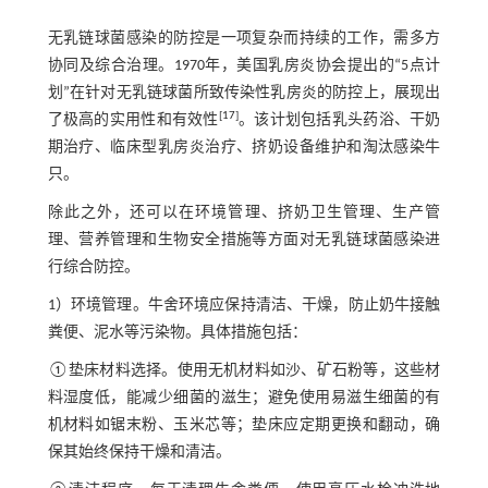
无乳链球菌感染的防控是一项复杂而持续的工作，需多方
协同及综合治理。1970年，美国乳房炎协会提出的“5点计
划”在针对无乳链球菌所致传染性乳房炎的防控上，展现出
[
17
]
了极高的实用性和有效性
。该计划包括乳头药浴、干奶
期治疗、临床型乳房炎治疗、挤奶设备维护和淘汰感染牛
只。
除此之外，还可以在环境管理、挤奶卫生管理、生产管
理、营养管理和生物安全措施等方面对无乳链球菌感染进
行综合防控。
1）环境管理。牛舍环境应保持清洁、干燥，防止奶牛接触
粪便、泥水等污染物。具体措施包括：
①垫床材料选择。使用无机材料如沙、矿石粉等，这些材
料湿度低，能减少细菌的滋生；避免使用易滋生细菌的有
机材料如锯末粉、玉米芯等；垫床应定期更换和翻动，确
保其始终保持干燥和清洁。