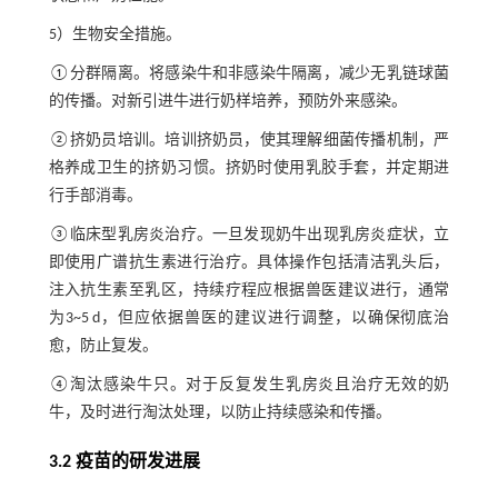
5）生物安全措施。
①分群隔离。将感染牛和非感染牛隔离，减少无乳链球菌
的传播。对新引进牛进行奶样培养，预防外来感染。
②挤奶员培训。培训挤奶员，使其理解细菌传播机制，严
格养成卫生的挤奶习惯。挤奶时使用乳胶手套，并定期进
行手部消毒。
③临床型乳房炎治疗。一旦发现奶牛出现乳房炎症状，立
即使用广谱抗生素进行治疗。具体操作包括清洁乳头后，
注入抗生素至乳区，持续疗程应根据兽医建议进行，通常
为3~5 d，但应依据兽医的建议进行调整，以确保彻底治
愈，防止复发。
④淘汰感染牛只。对于反复发生乳房炎且治疗无效的奶
牛，及时进行淘汰处理，以防止持续感染和传播。
3.2 疫苗的研发进展