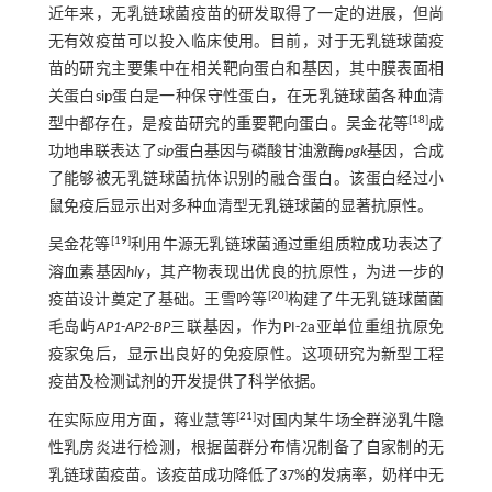
近年来，无乳链球菌疫苗的研发取得了一定的进展，但尚
无有效疫苗可以投入临床使用。目前，对于无乳链球菌疫
苗的研究主要集中在相关靶向蛋白和基因，其中膜表面相
关蛋白sip蛋白是一种保守性蛋白，在无乳链球菌各种血清
[
18
]
型中都存在，是疫苗研究的重要靶向蛋白。吴金花等
成
功地串联表达了
sip
蛋白基因与磷酸甘油激酶
pgk
基因，合成
了能够被无乳链球菌抗体识别的融合蛋白。该蛋白经过小
鼠免疫后显示出对多种血清型无乳链球菌的显著抗原性。
[
19
]
吴金花等
利用牛源无乳链球菌通过重组质粒成功表达了
溶血素基因
hly
，其产物表现出优良的抗原性，为进一步的
[
20
]
疫苗设计奠定了基础。王雪吟等
构建了牛无乳链球菌菌
毛岛屿
AP1
-
AP2
-
BP
三联基因，作为PI-2a亚单位重组抗原免
疫家兔后，显示出良好的免疫原性。这项研究为新型工程
疫苗及检测试剂的开发提供了科学依据。
[
21
]
在实际应用方面，蒋业慧等
对国内某牛场全群泌乳牛隐
性乳房炎进行检测，根据菌群分布情况制备了自家制的无
乳链球菌疫苗。该疫苗成功降低了37%的发病率，奶样中无