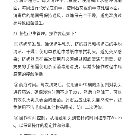
②清洁程序。每天清理牛舍粪便，使用高压水枪冲洗地
面，每周进行1次彻底消毒，使用石灰或消毒液处理地面。
消毒后的地面需保持通风，以确保完全干燥，避免湿度过
高导致细菌滋生。
2）挤奶卫生管理。操作要点如下：
①挤奶前准备。确保奶牛乳头、挤奶器具和挤奶员的手均
清洁、干燥；使用单独毛巾或纸巾擦拭乳头，避免交叉感
染；挤奶器具在每次使用前必须经过彻底清洁与消毒，挤
奶员的手部需使用杀菌消毒剂清洗，以减少操作过程中病
原菌的接触传播。
②药浴时间。每次挤奶后，使用含0.5%碘的杀菌剂对乳头
进行药浴，确保浸泡时间不少于30 s，然后自然晾干，可以
有效杀灭乳头表面的细菌。药浴后应让乳头自然晾干，避
免使用不洁毛巾或其他物品擦拭，防止二次污染。
③操作时间控制。从接触乳头到套杯的时间控制在60~90
s，以保证操作的稳定性和效率。