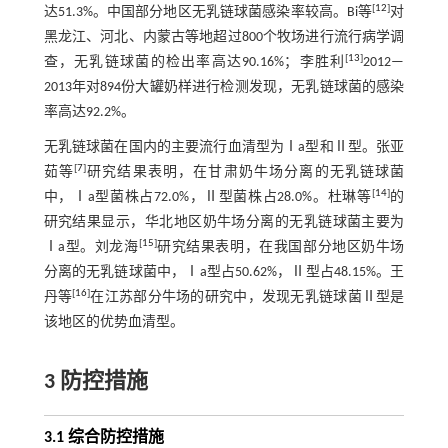
[
12
]
达51.3%。中国部分地区无乳链球菌感染率较高。Bi等
对
黑龙江、河北、内蒙古等地超过800个牧场进行流行病学调
[
13
]
查，无乳链球菌的检出率高达90.16%；李胜利
2012—
2013年对894份大罐奶样进行检测发现，无乳链球菌的感染
率高达92.2%。
无乳链球菌在国内的主要流行血清型为Ⅰa型和Ⅱ型。张亚
[
7
]
茹等
研究结果表明，在甘肃奶牛场分离的无乳链球菌
[
14
]
中，Ⅰa型菌株占72.0%，Ⅱ型菌株占28.0%。杜琳等
的
研究结果显示，华北地区奶牛场分离的无乳链球菌主要为
[
15
]
Ⅰa型。刘龙海
研究结果表明，在我国部分地区奶牛场
分离的无乳链球菌中，Ⅰa型占50.62%，Ⅱ型占48.15%。王
[
16
]
丹等
在江苏部分牛场的研究中，发现无乳链球菌Ⅱ型是
该地区的优势血清型。
3 防控措施
3.1 综合防控措施