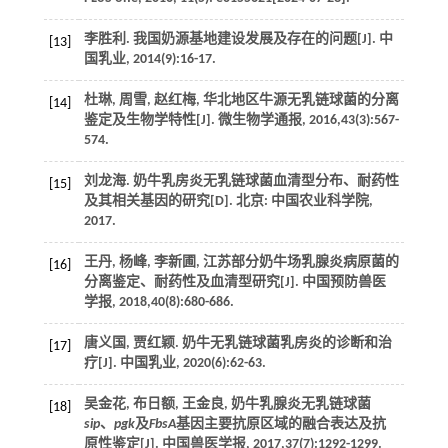
李胜利. 我国奶源基地建设发展及存在的问题[J].
中
[13]
国乳业
,
2014
(9):16-17.
杜琳, 周雪, 赵红梅, 华北地区牛源无乳链球菌的分离
[14]
鉴定及生物学特性[J].
微生物学通报
,
2016
,
43
(3):567-
574.
刘龙海. 奶牛乳房炎无乳链球菌血清型分布、耐药性
[15]
及其相关基因的研究[D]. 北京: 中国农业科学院,
2017
.
王丹, 杨峰, 李新圃, 江苏部分奶牛场乳腺炎病原菌的
[16]
分离鉴定、耐药性及血清型研究[J].
中国预防兽医
学报
,
2018
,
40
(8):680-686.
唐义国, 贾红颖. 奶牛无乳链球菌乳房炎的诊断和治
[17]
疗[J].
中国乳业
,
2020
(6):62-63.
吴金花, 布日额, 王金良, 奶牛乳腺炎无乳链球菌
[18]
sip
、
pgk
及
FbsA
基因主要抗原区域的融合表达及抗
原性鉴定[J].
中国兽医学报
,
2017
,
37
(7):1292-1299.