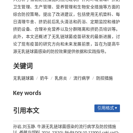
卫生管理、生产管理、营养管理和生物安全措施等方面的
综合防控策略，提出了改进建议，包括使用无机垫料、每
日清理牛舍、挤奶前后乳头清洁和药浴、定期监控和维护
挤奶设备、合理补充营养以及分群隔离和挤奶员培训等。
此外，本文还概述了无乳链球菌疫苗研发的最新进展，讨
论了现有疫苗的研究方向和未来发展前景，旨在为提高牛
源无乳链球菌感染的防控效果提供依据和实践指导。
关键词
无乳链球菌
/
奶牛
/
乳房炎
/
流行病学
/
防控措施
Key words
引用格式 ▾
引用本文
孙岩,刘玉静. 牛源无乳链球菌感染的流行病学及防控措施
[J].
养殖与饲料
, 2024, 23(10): 86-89 DOI:10.13300/j.cnki.cn42-