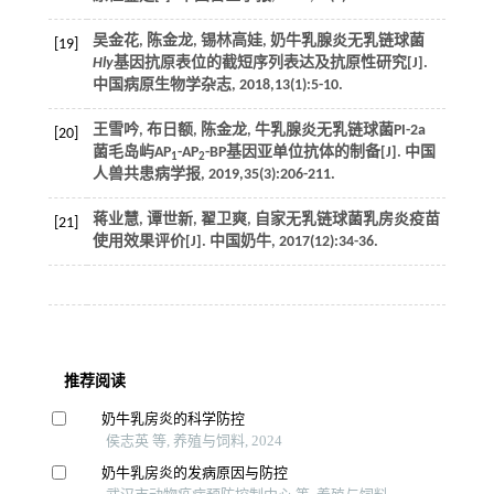
吴金花, 陈金龙, 锡林高娃, 奶牛乳腺炎无乳链球菌
[19]
Hly
基因抗原表位的截短序列表达及抗原性研究[J].
中国病原生物学杂志
,
2018
,
13
(1):5-10.
王雪吟, 布日额, 陈金龙, 牛乳腺炎无乳链球菌PI-2a
[20]
菌毛岛屿AP
-AP
-BP基因亚单位抗体的制备[J].
中国
1
2
人兽共患病学报
,
2019
,
35
(3):206-211.
蒋业慧, 谭世新, 翟卫爽, 自家无乳链球菌乳房炎疫苗
[21]
使用效果评价[J].
中国奶牛
,
2017
(12):34-36.