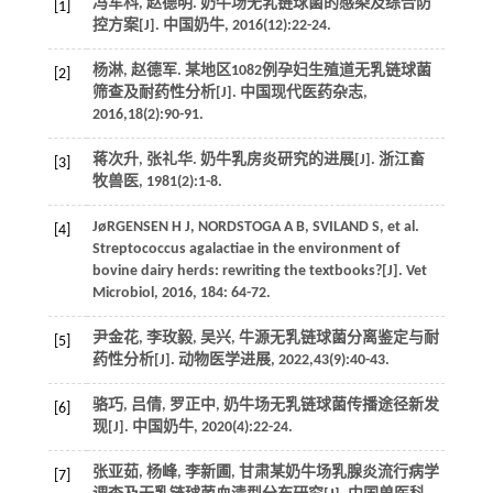
冯军科, 赵德明. 奶牛场无乳链球菌的感染及综合防
[1]
控方案[J].
中国奶牛
,
2016
(12):22-24.
杨淋, 赵德军. 某地区1082例孕妇生殖道无乳链球菌
[2]
筛查及耐药性分析[J].
中国现代医药杂志
,
2016
,
18
(2):90-91.
蒋次升, 张礼华. 奶牛乳房炎研究的进展[J].
浙江畜
[3]
牧兽医
,
1981
(2):1-8.
JøRGENSEN
H J
,
NORDSTOGA
A B
,
SVILAND
S
, et al.
[4]
Streptococcus agalactiae in the environment of
bovine dairy herds: rewriting the textbooks?[J].
Vet
Microbiol
,
2016
,
184
: 64-72.
尹金花, 李玫毅, 吴兴, 牛源无乳链球菌分离鉴定与耐
[5]
药性分析[J].
动物医学进展
,
2022
,
43
(9):40-43.
骆巧, 吕倩, 罗正中, 奶牛场无乳链球菌传播途径新发
[6]
现[J].
中国奶牛
,
2020
(4):22-24.
张亚茹, 杨峰, 李新圃, 甘肃某奶牛场乳腺炎流行病学
[7]