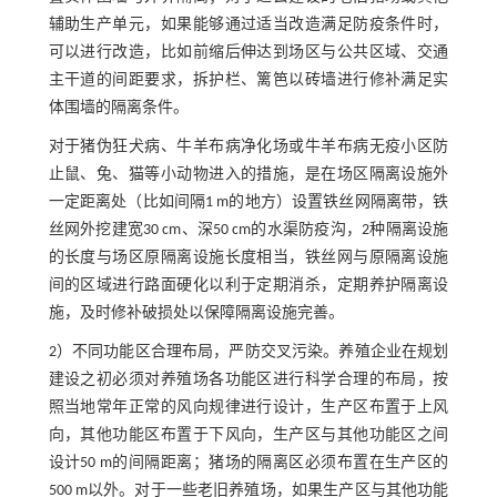
辅助生产单元，如果能够通过适当改造满足防疫条件时，
可以进行改造，比如前缩后伸达到场区与公共区域、交通
主干道的间距要求，拆护栏、篱笆以砖墙进行修补满足实
体围墙的隔离条件。
对于猪伪狂犬病、牛羊布病净化场或牛羊布病无疫小区防
止鼠、兔、猫等小动物进入的措施，是在场区隔离设施外
一定距离处（比如间隔1 m的地方）设置铁丝网隔离带，铁
丝网外挖建宽30 cm、深50 cm的水渠防疫沟，2种隔离设施
的长度与场区原隔离设施长度相当，铁丝网与原隔离设施
间的区域进行路面硬化以利于定期消杀，定期养护隔离设
施，及时修补破损处以保障隔离设施完善。
2）不同功能区合理布局，严防交叉污染。养殖企业在规划
建设之初必须对养殖场各功能区进行科学合理的布局，按
照当地常年正常的风向规律进行设计，生产区布置于上风
向，其他功能区布置于下风向，生产区与其他功能区之间
设计50 m的间隔距离；猪场的隔离区必须布置在生产区的
500 m以外。对于一些老旧养殖场，如果生产区与其他功能