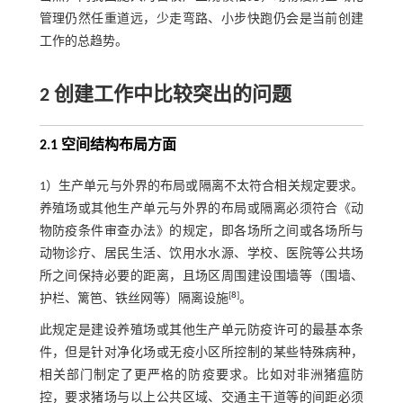
管理仍然任重道远，少走弯路、小步快跑仍会是当前创建
工作的总趋势。
2 创建工作中比较突出的问题
2.1 空间结构布局方面
1）生产单元与外界的布局或隔离不太符合相关规定要求。
养殖场或其他生产单元与外界的布局或隔离必须符合《动
物防疫条件审查办法》的规定，即各场所之间或各场所与
动物诊疗、居民生活、饮用水水源、学校、医院等公共场
所之间保持必要的距离，且场区周围建设围墙等（围墙、
[
8
]
护栏、篱笆、铁丝网等）隔离设施
。
此规定是建设养殖场或其他生产单元防疫许可的最基本条
件，但是针对净化场或无疫小区所控制的某些特殊病种，
相关部门制定了更严格的防疫要求。比如对非洲猪瘟防
控，要求猪场与以上公共区域、交通主干道等的间距必须