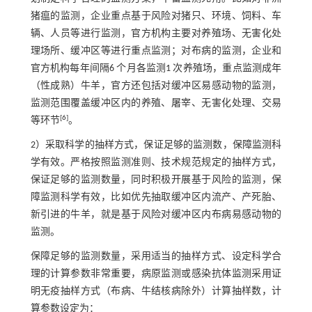
猪瘟的监测，企业重点基于风险对猪只、环境、饲料、车
辆、人员等进行监测，官方机构主要对养殖场、无害化处
理场所、缓冲区等进行重点监测；对布病的监测，企业和
官方机构每年间隔6 个月各监测1 次养殖场，重点监测成年
（性成熟）牛羊，官方还包括对缓冲区易感动物的监测，
监测范围覆盖缓冲区内的养殖、屠宰、无害化处理、交易
[
6
]
等环节
。
2）采取科学的抽样方式，保证足够的监测数，保障监测科
学有效。严格按照监测准则、技术规范规定的抽样方式，
保证足够的监测数量，同时积极开展基于风险的监测，保
障监测科学有效，比如优先抽取缓冲区内流产、产死胎、
新引进的牛羊，就是基于风险对缓冲区内布病易感动物的
监测。
保障足够的监测数量，采用适当的抽样方式、设定科学合
理的计算参数非常重要，病原监测或感染抗体监测采用证
明无疫抽样方式（布病、牛结核病除外）计算抽样数，计
算参数设定为：