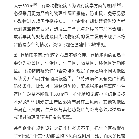
[
9
]
[
10
]
大于500 m
；有些动物疫病因为流行病学方面的原因
，
必须采用更为严格的物理性隔断措施，防止鼠、兔等易感
小动物进入场区传播疫病。一些企业在规划建设时没有考
虑到这些特定要求，造成生产单元与外界的布局不合理，
或者早期的规划建设因为动物疫病的发生发展出现了不符
合防疫条件的情况，类似问题在创建中比较常见。
2）养殖场不同功能区的布局不够合理。养殖场内的布局主
要分为办公区、生活区、生产区、隔离区、环保区等功能
区。《动物防疫条件审查办法》规定了养殖场不同功能区
[
8
]
应该分开布局并有隔离设施
，但特殊病种又有更严格的
防疫条件。比如对非洲猪瘟防控，要求猪场的隔离区与生
[
9
]
产区间距离不能低于500 m
；净化场和无疫小区的相关技
[
5
,
11
]
术规范
则规定生产区必须布局在上风向，其他功能区
布局在下风向，生产区与其他功能区的距离必须超过50 m
或通过物理屏障进行有效隔离。
某些企业在规划设计之初往往考虑不周，把生产区布置在
了1个或几个其他功能区的下风向或侧风向处，而大多比较