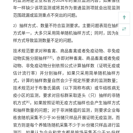
的监测将是企业和官方2024年的重点监测内容，如果像往
年一样缺少该项监测或将其作为普通监测项就会出现监测
范围疏漏或监测重点不突出的问题。
2）抽样方式、数量不符合监测要求。主要问题表现在抽样
方式单一，大多只采用简单随机抽样方式；同时，因为抽
样方式导致监测数量不足的问题。
技术规范要求对种畜禽、商品畜禽或者免疫动物、非免疫
[
12
]
动物实施分层抽样
，亦即对种畜禽、商品畜禽或者免疫
动物、非免疫动物分别依照公式计算抽样数（证明无疫或
估计流行率）并分别抽样，如果只采用简单随机抽样方
式，计算的抽样数量自然会少于规定所要求的监测数量；
技术规范对于布鲁氏菌病（以下简称布病）或牛结核病无
疫小区的监测，要求对目标群采取逐头（只）抽样的非随
[
6
]
机方式
，如果按照证明无疫方式抽样也会产生抽样方式
和抽样数量的问题；对于非洲猪瘟的监测，则要求企业每
栋舍随机采集不少于30 份猪只样品开展证明无疫监测，而
官方则是每个养殖场随机采集不少于30 份猪只样品进行监
[
6
]
测
，如果认为企业和官方都是按场采集不少于30 份样