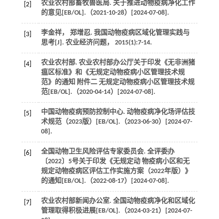
农业农村部畜牧兽医局. 关于推进动物疫病净化工作
[2]
的意见[EB/OL].（
2021
-10-28）[
2024
-07-08].
李金祥， 郑增忍. 我国动物疫病区域化管理实践与
[3]
思考[J].
农业经济问题
，
2015
(1):7-14.
农业农村部. 农业农村部办公厅关于印发《无非洲猪
[4]
瘟区标准》和《无规定动物疫病小区管理技术规
范》的通知 附件二 无规定动物疫病小区管理技术规
范[EB/OL].（
2020
-04-14）[
2024
-07-08].
中国动物疫病预防控制中心. 动物疫病净化场评估技
[5]
术规范（2023版）[EB/OL].（
2023
-06-30）[
2024
-07-
08].
全国动物卫生风险评估专家委员会. 全评委办
[6]
〔2022〕5号关于印发《无规定动 物疫病小区和无
规定动物疫病区评估工作实施方案（2022年版）》
的通知[EB/OL].（
2022
-08-17）[
2024
-07-08].
农业农村部新闻办公室. 全国动物疫病净化和区域化
[7]
管理取得积极进展[EB/OL].（
2024
-03-21）[
2024
-07-