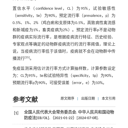
置信水平（confidence level，CL）为95%，试验敏感性
（sensitivity，Se）为90%，预定流行率（prevalence，p）为
0.5%、1%、2%（鸡白痢和支原体为0.5%，高致病性禽流感
和新城疫为1%，畜类疫病为2%）。预定流行率p不是动物
群的疫病实际流行率，是根据疫病流行特征、历史经验、
专家观点等确定的动物群疫病流行的流行率阈值，理论上
说，当疫病流行率低于该值时，疫病就不会在动物群中传
[
15
]
播流行
。
免疫监测采用估计流行率方式计算抽样数，计算参数设定
为：CL为95%，Se和试验特异性（specificity，Sp）为90%，
预期流行率p为90%，可接受误差（error，e）为10%。
参考文献
原文顺序
|
出版日期
|
本文引用
全国人民代表大会常务委员会. 中华人民共和国动物
[1]
防疫法[EB/OL].（
2021
-01-22）[
2024
-07-08].