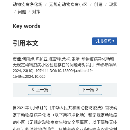
动物疫病净化场
/
无规定动物疫病小区
/
创建
/
现状
/
问题
/
对策
Key words
引用格式 ▾
引用本文
贾佳,何雨婷,陈护亚,陈雪峰,佘桐,张靖. 动物疫病净化场和
无规定动物疫病小区创建存在的问题与对策[J].
养殖与饲料
,
2024, 23(10): 107-111 DOI:10.13300/j.cnki.cn42-
1648/s.2024.10.025
上一篇
下一篇
自2021年1月修订的《中华人民共和国动物防疫法》首次确
定了动物疫病净化场（以下简称净化场）和无规定动物疫
病小区（无规定动物疫病生物安全隔离区，以下简称无疫
[
1
]
小区）的法律地位
后，各地养殖企业积极响应农业农村