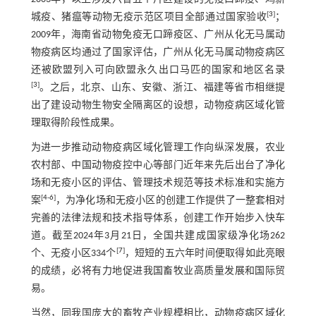
[
3
]
城疫、猪瘟等动物无疫示范区项目全部通过国家验收
；
2009年，海南省动物免疫无口蹄疫区、广州从化无马属动
物疫病区均通过了国家评估，广州从化无马属动物疫病区
还被欧盟列入可向欧盟永久出口马匹的国家和地区名录
[
3
]
。之后，北京、山东、安徽、浙江、福建等省市相继提
出了建设动物生物安全隔离区的设想，动物疫病区域化管
理取得阶段性成果。
为进一步推动动物疫病区域化管理工作向纵深发展，农业
农村部、中国动物疫控中心等部门近年来先后出台了净化
场和无疫小区的评估、管理技术规范等技术标准和实施方
[
4
-
6
]
案
，为净化场和无疫小区的创建工作提供了一整套相对
完善的法律法规和技术指导体系，创建工作开始步入快车
道。截至2024年3月21日，全国共建成国家级净化场262
[
7
]
个、无疫小区334个
，短短的五六年时间便取得如此亮眼
的成绩，必将有力地促进我国畜牧业高质量发展和国际贸
易。
当然，同我国庞大的畜牧产业规模相比，动物疫病区域化