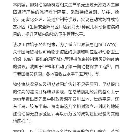
本内容，即对动物场群或相关生产单元通过天然或人工屏
障进行严格的流行病学隔离，采取持续监测、防疫、检
疫、无害化处理、流通控制等手段，实现在动物场群或特
定小区（生物安全隔离区）达到消灭1种或几种动物疫病的
目的，提升区域内动物的卫生管理水平。
该项工作始于20世纪末，为了适应世界贸易组织（WTO）
关于国际贸易认可动物无疫区的原则和响应世界动物卫生
组织（OIE）提出的用区域化管理措施来控制消灭动物疫病
[
3
]
的倡议，我国于1998年启动了第一期动物保护工程
。由
于我国幅员辽阔、各地畜牧业水平千差万别、动
物疫病状况复杂及初期对困难估计不足等原因，早期提出
的过高的建设目标难以实现，在总结前期经验的基础上于
2001年提出首先集中财政资源在四川盆地、松嫩平原、辽
东半岛、胶东半岛、海南岛这几个相对独立、封闭的地域
建设动物无疫示范区，再以示范区的成功建设经验向其他
地区推广。
2003年，以上涉及六省五个片区建设的免疫口蹄疫、鸡新