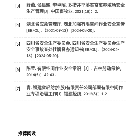
舒燕, 侯显耀, 李卓昭, 多措并举落实畜禽养殖场安全
[3]
生产管理[J].
中国畜牧业
,
2021
(18)：2.
湖北省应急管理厅. 湖北加强有限空间作业安全宣传
[4]
[EB/OL].（
2021
-09-13）[
2024
-08-20].
四川省安全生产委员会. 四川省安全生产委员会生产
[5]
安全事故查处挂牌督办通知书[EB/OL].（
2024
-04-
18）[
2024
-08-20].
陈莹. 有限空间作业安全常识［J］.
吉林劳动保护
，
[6]
2016
(5)：42-43．
青. 福建省轻纺(控股)有限责任公司部署有限空间作
[7]
业专项治理工作[J].
福建轻纺
,
2012
(8)：1-2.