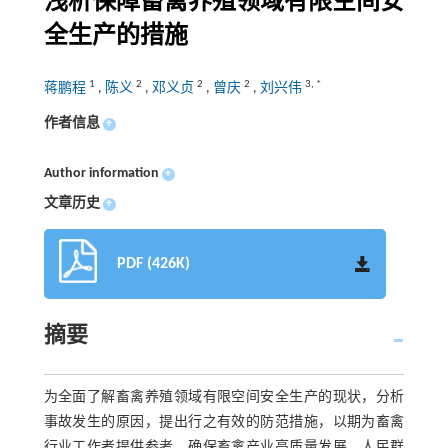
浅析保障畜禽养殖领域有限空间安
全生产的措施
1
2
2
2
3
,
*
蒋鹏程
,
陈义
,
邓义贞
,
曾庆
,
刘兴伟
作者信息
+
Author information
+
文章历史
+
PDF (426K)
摘要
为全面了解畜禽养殖领域有限空间安全生产的现状，分析
事故发生的原因，提出行之有效的防范措施，以期为畜禽
行业工作者提供参考，确保畜禽产业高质量发展、人民群