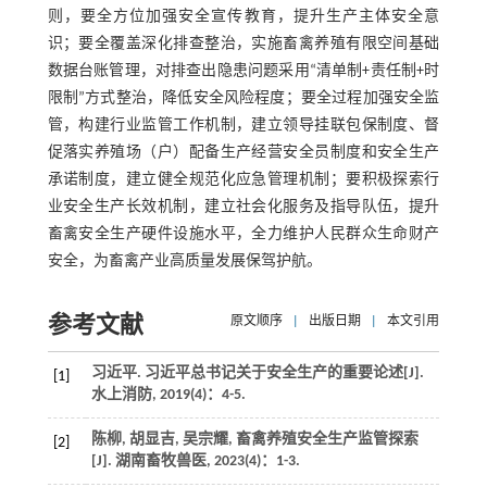
则，要全方位加强安全宣传教育，提升生产主体安全意
识；要全覆盖深化排查整治，实施畜禽养殖有限空间基础
数据台账管理，对排查出隐患问题采用“清单制+责任制+时
限制”方式整治，降低安全风险程度；要全过程加强安全监
管，构建行业监管工作机制，建立领导挂联包保制度、督
促落实养殖场（户）配备生产经营安全员制度和安全生产
承诺制度，建立健全规范化应急管理机制；要积极探索行
业安全生产长效机制，建立社会化服务及指导队伍，提升
畜禽安全生产硬件设施水平，全力维护人民群众生命财产
安全，为畜禽产业高质量发展保驾护航。
参考文献
原文顺序
|
出版日期
|
本文引用
习近平. 习近平总书记关于安全生产的重要论述[J].
[1]
水上消防
,
2019
(4)：4-5.
陈柳, 胡显吉, 吴宗耀, 畜禽养殖安全生产监管探索
[2]
[J].
湖南畜牧兽医
,
2023
(4)：1-3.