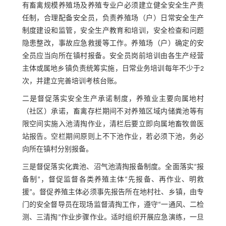
有畜禽规模养殖场及养殖专业户必须建立健全安全生产责
任制，合理配备安全员，负责养殖场（户）日常安全生产
制度建设和监管，安全生产教育和培训，安全检查和问题
隐患整改，事故应急救援等工作。养殖场（户）确定的安
全员应当向所在镇村报备。安全员岗前培训由各生产经营
主体或属地乡镇负责统筹实施，日常业务培训每年不少于2
次，并建立完善培训考核台账。
二是督促落实安全生产承诺制度，养殖业主要向属地村
（社区）承诺，畜禽存栏期间不对养殖区域内储粪池等有
限空间实施入池清掏作业，清栏后要立即向属地畜牧兽医
站报告。空栏期间原则上不下池作业，若必须下池，务必
向所在镇村分别报备。
三是督促落实化粪池、沼气池清掏报备制度。全面落实“报
备制”，督促监督各类养殖主体“先报备、再作业、明救
援”。督促养殖主体必须事先报告所在地村社、乡镇，由专
门的安全督导员在现场监督清掏工作，遵守“一通风、二检
测、三清掏”作业步骤作业。适时组织开展应急演练，一旦