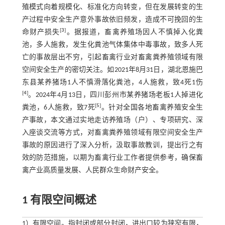
殖模式向着规模化、标准化方向转变，但在发展转变的生
产过程中安全生产意外事故依旧频发，造成不可挽回的生
[
3
]
命财产损失
。据报道，畜禽养殖场因人不慎掉入化粪
池，多人施救，发生化粪池气体集体中毒事故，致多人死
亡的事故层出不穷，引起畜禽行业对畜禽粪养殖领域有限
空间安全生产的密切关注。如2021年8月31日，湖北恩施巴
东县某养猪场1人不慎滑落化粪池，4人施救，致4死1伤
[
4
]
。2024年4月13日，四川彭州市某养猪场老板1人掉进化
[
5
]
粪池，6人施救，致7死
。针对全国各地畜禽养殖安全生
产事故，本文通过实地走访养殖场（户）、专项研究、深
入座谈交流等方式，对畜禽粪养殖领域有限空间安全生产
事故的原因进行了深入分析，汲取事故教训，提出行之有
效的防范措施，以期为畜禽行业工作者提供参考，确保畜
禽产业高质量发展、人民群众生命财产安全。
1 有限空间概述
1）有限空间。指封闭或部分封闭，进出口较为狭窄有限，