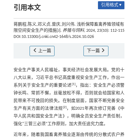
引用格式 ▾
引用本文
蒋鹏程,陈义,邓义贞,曾庆,刘兴伟. 浅析保障畜禽养殖领域有
限空间安全生产的措施[J].
养殖与饲料
, 2024, 23(10): 112-115
DOI:10.13300/j.cnki.cn42-1648/s.2024.10.026
上一篇
下一篇
安全生产事关人民福祉，事关经济社会发展大局。党的十
八大以来，习近平总书记高度重视安全生产工作，作出一
[
1
]
系列关于安全生产的重要论述
，指出：安全生产必须警
钟长鸣、常抓不懈，丝毫放松不得，否则就会给国家和人
民带来不可挽回的损失。在制度层面，国家不断完善安全
[
2
]
生产有关方面的法律法规
，如2021年再次修订完善《中
华人民共和国安全生产法》，明确全员安全生产责任制，
强化“三管三必须”工作原则，加大责任追究力度。
近年来，随着我国畜禽养殖业逐渐由传统的分散式农户养