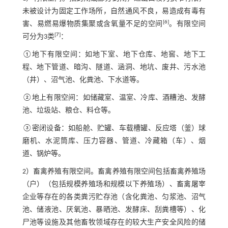
未被设计为固定工作场所，自然通风不良，易造成有毒有
[
6
]
害、易燃易爆物质集聚或含氧量不足的空间
。有限空间
[
7
]
可分为3类
：
①地下有限空间：如地下室、地下仓库、地窖、地下工
程、地下管道、暗沟、隧道、涵洞、地坑、废井、污水池
（井）、沼气池、化粪池、下水道等。
②地上有限空间：如储藏室、温室、冷库、酒糟池、发酵
池、垃圾站、粮仓、料仓等。
③密闭设备：如船舱、贮罐、车载槽罐、反应塔（釜）球
磨机、水泥筒库、压力容器、管道、冷藏箱（车）、烟
道、锅炉等。
2）畜禽养殖有限空间。畜禽养殖有限空间包括畜禽养殖场
（户）（包括规模养殖场和规模以下养殖场）、畜禽屠宰
企业等存在的各类粪污贮存池（含化粪池、匀浆池、沼气
池、储液池、厌氧池、暴晒池、发酵床、刮粪槽等）、化
尸池等设施及其他畜牧领域存在的较大生产安全风险的储