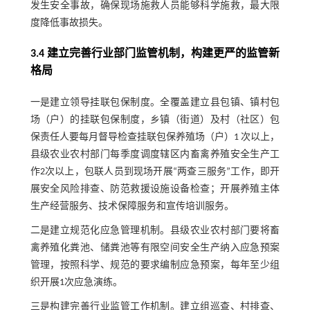
发生安全事故，确保现场施救人员能够科学施救，最大限
度降低事故损失。
3.4 建立完善行业部门监管机制，构建更严的监管新
格局
一是建立领导挂联包保制度。全覆盖建立县包镇、镇村包
场（户）的挂联包保制度，乡镇（街道）及村（社区）包
保责任人要每月督导检查挂联包保养殖场（户）1 次以上，
县级农业农村部门每季度调度辖区内畜禽养殖安全生产工
作2次以上，包联人员到现场开展“两查三服务”工作，即开
展安全风险排查、防范救援设施设备检查；开展养殖主体
生产经营服务、技术保障服务和宣传培训服务。
二是建立规范化应急管理机制。县级农业农村部门要将畜
禽养殖化粪池、储粪池等有限空间安全生产纳入应急预案
管理，按照科学、规范的要求编制应急预案，每年至少组
织开展1次应急演练。
三是构建完善行业监管工作机制。建立组巡查、村排查、