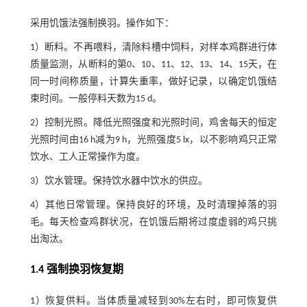
采用饥饿法强制换羽。操作如下：
1）断料。不再喂料，清除料槽中饲料，对样本鸡群进行体
质量监测，从断料的第0、10、11、12、13、14、15天，在
同一时间称质量，计算失重率，做好记录，以确定饥饿结
束时间。一般停料天数为15 d。
2）控制光照。降低光照强度和光照时间，鸡舍每天的恒定
光照时间由16 h减为9 h，光照强度5 lx，以不影响鸡只正常
饮水、工人正常操作为度。
3）饮水管理。保持饮水器中饮水的供应。
4）其他日常管理。保持良好的环境，及时清理掉落的羽
毛。每天检查鸡群状况，在饥饿后期将过度虚弱的鸡只挑
出淘汰。
1.4 强制换羽恢复期
1）恢复供料。当体质量减轻到30%左右时，即可恢复供