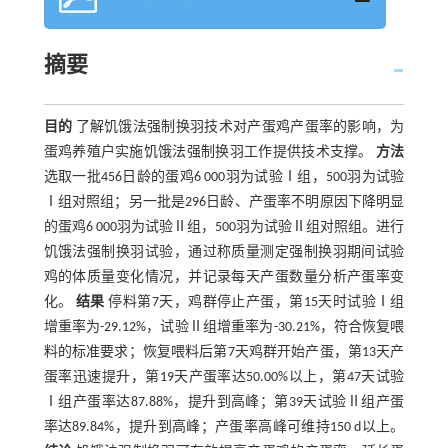
摘要
目的
了解饥饿法强制换羽技术对产蛋鸡产蛋率的影响，为
蛋鸡养殖户实施饥饿法强制换羽工作提供技术支撑。
方法
选取一批456日龄的蛋鸡6 000羽为试验Ⅰ组，500羽为试验
Ⅰ组对照组；另一批是296日龄、产蛋率不明原因下降明显
的蛋鸡6 000羽为试验Ⅱ组，500羽为试验Ⅱ组对照组。进行
饥饿法强制换羽试验，通过称质量测定强制换羽期间试验
鸡的体质量变化情况，并记录每天产蛋数量分析产蛋率变
化。
结果
停料第7天，鸡群停止产蛋，第15天时试验Ⅰ组
增重率为-29.12%，试验Ⅱ组增重率为-30.21%，符合恢复喂
料的标准要求；恢复喂料后第7天鸡群开始产蛋，第13天产
蛋率迅速提升，第19天产蛋率达50.00%以上，第47天试验
Ⅰ组产蛋率达87.88%，提升到高峰；第39天试验Ⅱ组产蛋
率达89.84%，提升到高峰；产蛋率高峰可维持150 d以上。