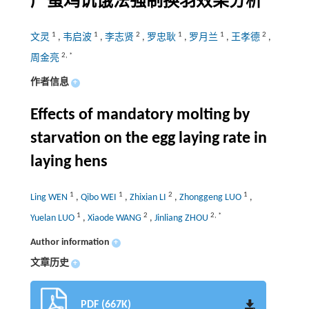
产蛋鸡饥饿法强制换羽效果分析
1
1
2
1
1
2
文灵
,
韦启波
,
李志贤
,
罗忠耿
,
罗月兰
,
王孝德
,
2
,
*
周金亮
作者信息
+
Effects of mandatory molting by
starvation on the egg laying rate in
laying hens
1
1
2
1
Ling WEN
,
Qibo WEI
,
Zhixian LI
,
Zhonggeng LUO
,
1
2
2
,
*
Yuelan LUO
,
Xiaode WANG
,
Jinliang ZHOU
Author information
+
文章历史
+
PDF (667K)