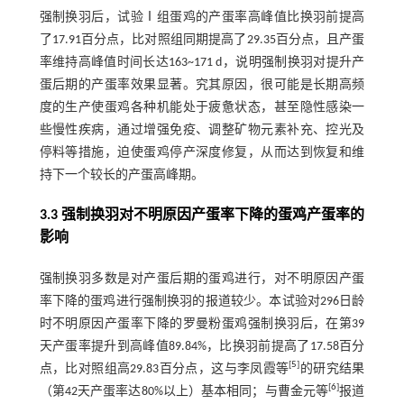
强制换羽后，试验Ⅰ组蛋鸡的产蛋率高峰值比换羽前提高
了17.91百分点，比对照组同期提高了29.35百分点，且产蛋
率维持高峰值时间长达163~171 d，说明强制换羽对提升产
蛋后期的产蛋率效果显著。究其原因，很可能是长期高频
度的生产使蛋鸡各种机能处于疲惫状态，甚至隐性感染一
些慢性疾病，通过增强免疫、调整矿物元素补充、控光及
停料等措施，迫使蛋鸡停产深度修复，从而达到恢复和维
持下一个较长的产蛋高峰期。
3.3 强制换羽对不明原因产蛋率下降的蛋鸡产蛋率的
影响
强制换羽多数是对产蛋后期的蛋鸡进行，对不明原因产蛋
率下降的蛋鸡进行强制换羽的报道较少。本试验对296日龄
时不明原因产蛋率下降的罗曼粉蛋鸡强制换羽后，在第39
天产蛋率提升到高峰值89.84%，比换羽前提高了17.58百分
[
5
]
点，比对照组高29.83百分点，这与李凤霞等
的研究结果
[
6
]
（第42天产蛋率达80%以上）基本相同；与曹金元等
报道