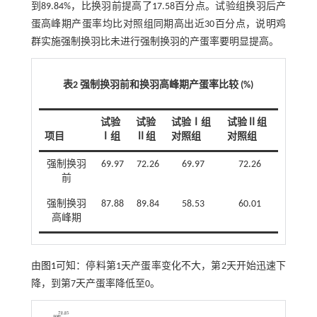
到89.84%，比换羽前提高了17.58百分点。试验组换羽后产
蛋高峰期产蛋率均比对照组同期高出近30百分点，说明鸡
群实施强制换羽比未进行强制换羽的产蛋率要明显提高。
表2 强制换羽前和换羽高峰期产蛋率比较 (%)
试验
试验
试验Ⅰ组
试验Ⅱ组
项目
Ⅰ组
Ⅱ组
对照组
对照组
强制换羽
69.97
72.26
69.97
72.26
前
强制换羽
87.88
89.84
58.53
60.01
高峰期
由
图1
可知：停料第1天产蛋率变化不大，第2天开始迅速下
降，到第7天产蛋率降低至0。