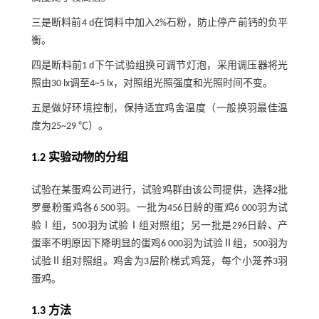
三是断料前4 d在饲料中加入2%石粉，防止停产前钙的负平
衡。
四是断料前1 d下午试验组换可调节灯泡，采用调压器将光
照由30 lx调至4~5 lx，对照组光照强度和光照时间不变。
五是做好环境控制，保持适宜鸡舍温度（一般换羽最佳温
度为25~29 ℃）。
1.2 实验动物的分组
试验在某蛋鸡公司进行，试验鸡群由该公司提供，选择2批
罗曼粉蛋鸡各6 500羽。一批为456日龄的蛋鸡6 000羽为试
验Ⅰ组，500羽为试验Ⅰ组对照组；另一批是296日龄、产
蛋率不明原因下降明显的蛋鸡6 000羽为试验Ⅱ组，500羽为
试验Ⅱ组对照组。鸡舍为3层阶梯式鸡笼，每个小笼养3羽
蛋鸡。
1.3 方法