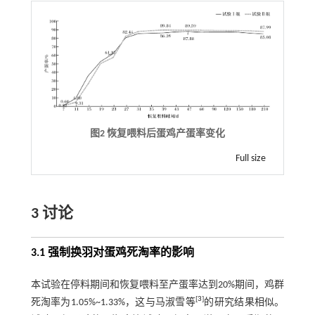
图2 恢复喂料后蛋鸡产蛋率变化
Full size
3 讨论
3.1 强制换羽对蛋鸡死淘率的影响
本试验在停料期间和恢复喂料至产蛋率达到20%期间，鸡群
[
3
]
死淘率为1.05%~1.33%，这与马淑雪等
的研究结果相似。