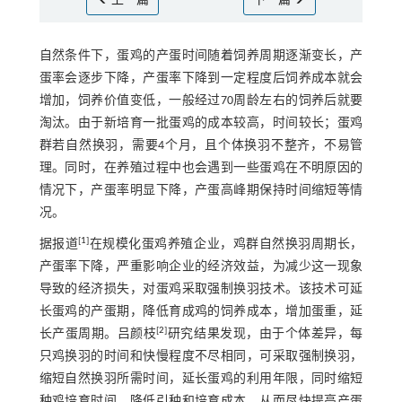
上一篇
下一篇
自然条件下，蛋鸡的产蛋时间随着饲养周期逐渐变长，产
蛋率会逐步下降，产蛋率下降到一定程度后饲养成本就会
增加，饲养价值变低，一般经过70周龄左右的饲养后就要
淘汰。由于新培育一批蛋鸡的成本较高，时间较长；蛋鸡
群若自然换羽，需要4个月，且个体换羽不整齐，不易管
理。同时，在养殖过程中也会遇到一些蛋鸡在不明原因的
情况下，产蛋率明显下降，产蛋高峰期保持时间缩短等情
况。
[
1
]
据报道
在规模化蛋鸡养殖企业，鸡群自然换羽周期长，
产蛋率下降，严重影响企业的经济效益，为减少这一现象
导致的经济损失，对蛋鸡采取强制换羽技术。该技术可延
长蛋鸡的产蛋期，降低育成鸡的饲养成本，增加蛋重，延
[
2
]
长产蛋周期。吕颜枝
研究结果发现，由于个体差异，每
只鸡换羽的时间和快慢程度不尽相同，可采取强制换羽，
缩短自然换羽所需时间，延长蛋鸡的利用年限，同时缩短
种鸡培育时间，降低引种和培育成本，从而尽快提高产蛋