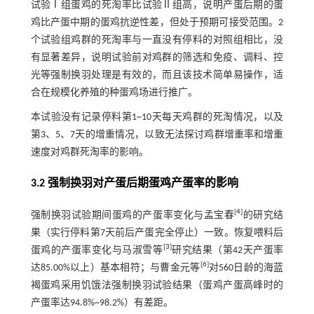
试验Ⅰ组蛋鸡的死淘率比试验Ⅱ组高，说明产蛋后期的蛋
鸡比产蛋中期的蛋鸡抗逆性差，但处于预期可接受范围。2
个试验组鸡群的死淘率与一直没有停料的对照组相比，没
有显著差异，说明试验前对鸡群的筛选和免疫、调料、控
光等强制换羽处理是有效的，而且该技术简单易操作，适
合在规模化养殖的种蛋鸡场进行推广。
本试验没有记录停料第1~10天每天鸡群的死淘情况，以及
第3、5、7天的增重情况，以致无法探讨鸡群增重率和增重
速度对鸡群死淘率的影响。
3.2 强制换羽对产蛋后期蛋鸡产蛋率的影响
[
4
]
强制换羽试验期间蛋鸡的产蛋率变化与孟宝春
的研究结
果（实行停料第7天前后产蛋完全停止）一致。恢复喂料后
[
3
]
蛋鸡的产蛋率变化与马淑雪等
研究结果（第42天产蛋率
[
6
]
达85.00%以上）基本相符；与曹金元等
对560日龄的海蓝
褐蛋鸡采用饥饿法强制换羽试验结果（蛋鸡产蛋高峰时的
产蛋率达94.8%~98.2%）有差距。