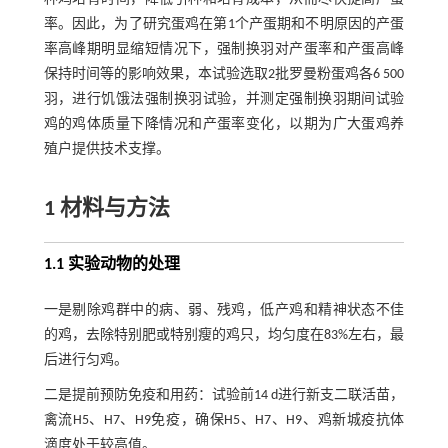
率。因此，为了研究蛋鸡在第1个产蛋期和不明原因的产蛋
率高峰期明显缩短情况下，强制换羽对产蛋率和产蛋高峰
保持时间等的影响效果，本试验选取2批罗曼粉蛋鸡各6 500
羽，进行饥饿法强制换羽试验，并测定强制换羽期间试验
鸡的鸡体质量下降情况和产蛋率变化，以期为广大蛋鸡养
殖户提供技术支撑。
1 材料与方法
1.1 实验动物的处理
一是剔除鸡群中的病、弱、残鸡，低产鸡和精神状态不佳
的鸡，去除特别肥或特别瘦的鸡只，均匀度在83%左右，最
后进行匀鸡。
二是提前预防免疫和用药：试验前14 d进行新支二联活苗，
禽流H5、H7、H9免疫，确保H5、H7、H9、鸡新城疫抗体
滴度处于较高值。