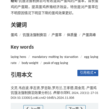
结论
饥饿法强制换羽可有效提高产蛋鸡的产蛋率，延长蛋
鸡的产蛋期，提高蛋鸡养殖经济效益，特别是对产蛋率在
不明原因情况下明显下降的蛋鸡效果更好。
关键词
蛋鸡
/
饥饿法强制换羽
/
产蛋率
/
体质量
/
产蛋高峰
Key words
laying hens
/
mandatory molting by starvation
/
egg laying
rate
/
body weight
/
peak of egg laying
引用格式 ▾
引用本文
文灵,韦启波,李志贤,罗忠耿,罗月兰,王孝德,周金亮. 产蛋鸡
饥饿法强制换羽效果分析[J].
养殖与饲料
, 2024, 23(11): 27-31
DOI:10.13300/j.cnki.cn42-1648/s.2024.11.006