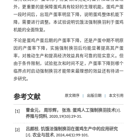
外，更重要的是保障蛋鸡具有较好的生理机能。蛋鸡产蛋
一段时间后，出现产蛋率明显下降，说明蛋鸡整体机能下
降，需要进行调整。本试验说明饥饿法强制换羽利于蛋鸡
机能的全面恢复。
不论是蛋鸡产蛋后期的产蛋率下降，还是产蛋中期不明原
因的产蛋率下降，实施强制换羽后均能显著提高其产蛋
率，对推动生产和提高经济效益具有可靠的现实意义。但
由于条件限制，试验批次和时间不足，产蛋率下降到哪个
临界点时启动强制换羽才能带来最理想的效益还有待进一
步研究。
参考文献
原文顺序
|
出版日期
|
本文引用
曹金元， 周珍辉， 张浩. 蛋鸡人工强制换羽技术[J].
[1]
养殖与饲料
,
2020
,
19
(10):29-31.
吕颜枝. 饥饿法强制换羽在蛋鸡生产中的应用研究
[2]
[J].
农业与技术
,
2024
,
44
(1):99-101.