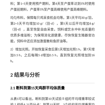
料；第1~5天使用预产期料，第6天至产蛋率达到5%时使用
产蛋前期料，产蛋率5%至产蛋高峰使用产蛋高峰期料。
均匀布料，保障每只鸡采食机会均等。第1天平均30 g/羽，
第2~5天平均增加10 g/（羽·d），第5天以后平均增加6 g/
（羽·d），直至恢复自由采食。饲料或饮水中补充适量的
优质多维溢盼；为保障消化道健康，尽快恢复生殖器官功
能，饲料中还应添加激蛋散和鱼肝油等。
2）增加光照。开始恢复采食后第1天增加光照1 h，第7天增
加0.5 h，之后每隔5 d增加0.5 h，直到恢复光照增加到16
h。
2 结果与分析
2.1 断料到第15天鸡群平均体质量
从
表1
可以看出，断料到第10天试验Ⅱ组的平均增重率较试
验Ⅰ组低6.21百分点；到第15天时，2个组的平均增重率均