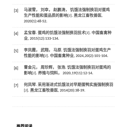
马淑雪， 刘幸， 赵鹏涛， 饥饿法强制换羽对蛋鸡
[3]
生产性能和蛋品质的影响[J].
黑龙江畜牧兽医
,
2020
(1):48-52.
孟宝春. 蛋鸡的饥饿法强制换羽技术[J].
中国畜禽种
[4]
业
,
2015
(12):133-134.
李凤霞， 武翔， 马原. 饥饿法强制换羽对蛋鸡生产
[5]
性能的影响[J].
中国畜禽种业
,
2024
,
20
(2):101-104.
曹金元， 周珍辉， 张浩. 饥饿法强制换羽对蛋鸡的
[6]
影响[J].
养殖与饲料
，
2020
,
19
(11):12-14.
何凤琴. 采用渐进式饥饿法对早期蛋鸭实施强制换羽
[7]
[J].
黑龙江畜牧兽医
,
2014
(20):38-39.