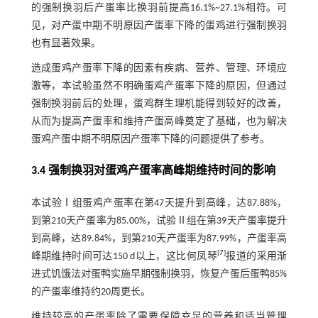
的强制换羽后产蛋率比换羽前提高16.1%~27.1%相符。可
见，对产蛋中期不明原因产蛋率下降的蛋鸡进行强制换羽
也有显著效果。
造成蛋鸡产蛋率下降的因素有疾病、营养、管理、环境应
激等，本试验虽然不明确蛋鸡产蛋率下降的原因，但通过
强制换羽前后的处理，蛋鸡群生理机能得到较好的改善，
从而为提高产蛋率和维持产蛋高峰奠定了基础，也为解决
蛋鸡产蛋中期不明原因产蛋率下降的问题提供了参考。
3.4 强制换羽对蛋鸡产蛋率高峰期维持时间的影响
本试验Ⅰ组蛋鸡产蛋率在第47天提升到高峰，达87.88%，
到第210天产蛋率为85.00%，试验Ⅱ组在第39天产蛋率提升
到高峰，达89.84%，到第210天产蛋率为87.99%，产蛋率高
[
7
]
峰期维持时间可达150 d以上，这比何凤琴
报道的采用渐
进式饥饿法对蛋鸭实施早期强制换羽，恢复产蛋后蛋鸭85%
的产蛋率维持约20周更长。
维持较高的产蛋率除了需要保障充足的营养和适当管理