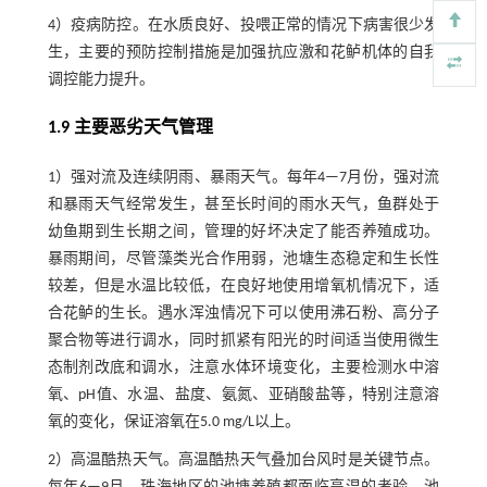
4）疫病防控。在水质良好、投喂正常的情况下病害很少发
生，主要的预防控制措施是加强抗应激和花鲈机体的自我
调控能力提升。
1.9 主要恶劣天气管理
1）强对流及连续阴雨、暴雨天气。每年4—7月份，强对流
和暴雨天气经常发生，甚至长时间的雨水天气，鱼群处于
幼鱼期到生长期之间，管理的好坏决定了能否养殖成功。
暴雨期间，尽管藻类光合作用弱，池塘生态稳定和生长性
较差，但是水温比较低，在良好地使用增氧机情况下，适
合花鲈的生长。遇水浑浊情况下可以使用沸石粉、高分子
聚合物等进行调水，同时抓紧有阳光的时间适当使用微生
态制剂改底和调水，注意水体环境变化，主要检测水中溶
氧、pH值、水温、盐度、氨氮、亚硝酸盐等，特别注意溶
氧的变化，保证溶氧在5.0 mg/L以上。
2）高温酷热天气。高温酷热天气叠加台风时是关键节点。