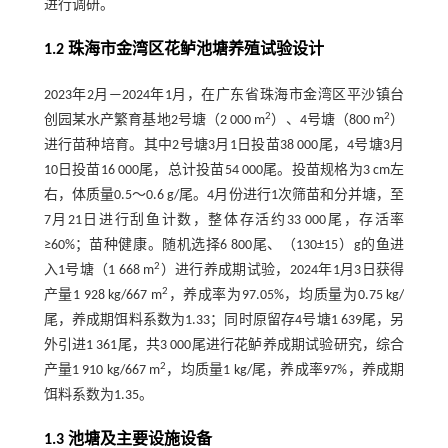
进行调研。
1.2 珠海市金湾区花鲈池塘养殖试验设计
2023年2月—2024年1月，在广东省珠海市金湾区平沙镇台
2
2
创园某水产繁育基地2号塘（2 000 m
）、4号塘（800 m
）
进行苗种培育。其中2号塘3月1日投苗38 000尾，4号塘3月
10日投苗16 000尾，总计投苗54 000尾。投苗规格为3 cm左
右，体质量0.5～0.6 g/尾。4月份进行1次筛苗和分并塘，至
7月21日进行刮鱼计数，整体存活约33 000尾，存活率
≥60%；苗种健康。随机选择6 800尾、（130±15）g的鱼进
2
入1号塘（1 668 m
）进行养成期试验，2024年1月3日获得
2
产量1 928 kg/667 m
，养成率为97.05%，均质量为0.75 kg/
尾，养成期饵料系数为1.33；同时原留存4号塘1 639尾，另
外引进1 361尾，共3 000尾进行花鲈养成期试验研究，综合
2
产量1 910 kg/667 m
，均质量1 kg/尾，养成率97%，养成期
饵料系数为1.35。
1.3 池塘及主要设施设备