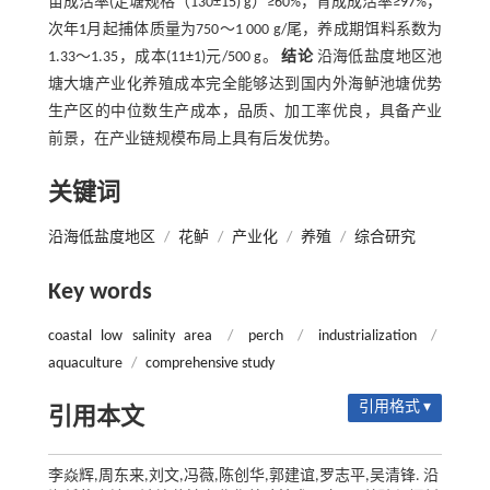
苗成活率(定塘规格（130±15) g）≥60%，育成成活率≥97%，
次年1月起捕体质量为750～1 000 g/尾，养成期饵料系数为
1.33～1.35，成本(11±1)元/500 g。
结论
沿海低盐度地区池
塘大塘产业化养殖成本完全能够达到国内外海鲈池塘优势
生产区的中位数生产成本，品质、加工率优良，具备产业
前景，在产业链规模布局上具有后发优势。
关键词
沿海低盐度地区
/
花鲈
/
产业化
/
养殖
/
综合研究
Key words
coastal low salinity area
/
perch
/
industrialization
/
aquaculture
/
comprehensive study
引用格式 ▾
引用本文
李焱辉,周东来,刘文,冯薇,陈创华,郭建谊,罗志平,吴清锋. 沿