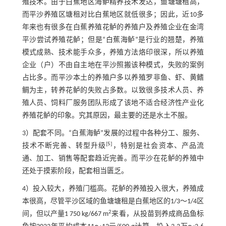
殖技术。由于白蕉地区海鲈精养技术发达，鱼塘塘租高，
而平沙养殖区塘租对比白蕉地区就低很多；因此，近10多
年来也有很多在白蕉养殖花鲈的养殖户及养殖企业在金湾
平沙尝试养殖花鲈；但是“白蕉海鲈”是行业的翘楚，养殖
模式成熟、技术能手众多，养殖方法烙印很深，所以养殖
企业（户）不由自主地在平沙照搬该种模式，失败的案例
占比多。而平沙本土的养殖户多以养殖罗非鱼、虾、黄鳍
鲷为主，转养花鲈的失败占多数。以致很多技术人员、养
殖人员、饲料厂服务团队形成了该地不适合经济性产业化
养殖花鲈的印象。究其原因，最主要的还是水土不服。
3）配套不同。“白蕉海鲈”发展的过程中各种分工、服务、
[
5
]
技术不断完善、转型升级
，特别是社会资本、产品流
通、加工、销售等配套趋近完善。而平沙在花鲈的养殖中
还处于摸索阶段，配套相当匮乏。
4）投入较大，养殖门槛高。花鲈的养殖投入很大，养殖成
本很高，尽管平沙区域的鱼塘塘租是白蕉地区的1/3～1/4区
2
间，但以产量1 750 kg/667 m
来看，从投苗到养成商品鱼标