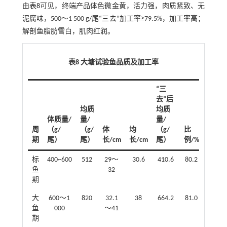
由
表8
可见，终端产品体色微金黄，活力强，肉质紧致、无
泥腐味，500～1 500 g/尾“三去”加工率≥79.5%，加工率高；
解剖鱼脂肪雪白，肌肉红润。
表8 大塘试验鱼品质及加工率
“三
去”后
均质
均质
脂
体质量/
量/
量/
肪
周
（g/
（g/
体
均
（g/
比
颜
期
尾）
尾）
长/cm
长/cm
尾）
例/%
色
标
400~600
512
29～
30.6
410.6
80.2
雪
鱼
32
白
期
大
600～1
820
32.1
38
664.2
81.0
雪
鱼
000
～41
白
期