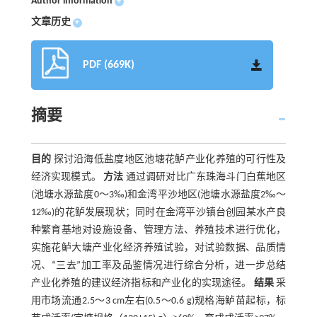
Author information
+
文章历史
+
PDF (669K)
摘要
目的
探讨沿海低盐度地区池塘花鲈产业化养殖的可行性及
经济实现模式。
方法
通过调研对比广东珠海斗门白蕉地区
(池塘水源盐度0～3‰)和金湾平沙地区(池塘水源盐度2‰～
12‰)的花鲈发展现状；同时在金湾平沙镇台创园某水产良
种繁育基地对设施设备、管理方法、养殖技术进行优化，
实施花鲈大塘产业化经济养殖试验，对试验数据、品质情
况、“三去”加工率及品鉴情况进行综合分析，进一步总结
产业化养殖的建议经济指标和产业化的实现途径。
结果
采
用市场流通2.5～3 cm左右(0.5～0.6 g)规格海鲈苗起标，标