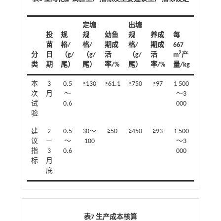
定塘
出塘
投
规
规
幼鱼
规
养成
每
苗
格/
格/
期成
格/
期成
667
2
分
日
（g/
（g/
活
（g/
活
m
产
类
期
尾）
尾）
率/%
尾）
率/%
量/kg
本
3
0.5
≥130
≥61.1
≥750
≥97
1 500
次
月
～
～3
试
0.6
000
验
建
2
0.5
30～
≥50
≥450
≥93
1 500
议
—
～
100
～3
指
3
0.6
000
标
月
底
表7 生产成本核算