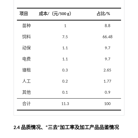
项目
成本/（元/500 g）
占比/%
苗种
1
8.8
饲料
7.5
66.48
动保
1.1
9.7
电费
1.1
9.7
塘租
0.3
2.65
人工
0.2
1.77
其他
0.1
0.9
合计
11.3
100
2.4 品质情况、“三去”加工率及加工产品品鉴情况