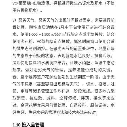
VC+葡萄糖+红糖泼洒。择机进行微生态调水及肥水（不使
用有机物肥水）。
3）恶劣天气。恶劣天气的出现时间相对固定，需要进行前
置处理。酸性底质池塘在3月中下旬使用石灰进行综合调
2
水，使用1 000～1 500 g/667 m
石灰定点或半塘投放，结合
使用沸石粉、VC葡萄糖定点投放，抓紧时间窗口使用合适
的微生态制剂调控。在恶劣天气的前置处理中，尽量让塘
的生态处于积极的状态，表现就是水色良好，摄食活泼。
灵活使用投料和水质调控结合，让塘水稍肥，鱼塘生态动
起来。做好恶劣天气的管理，是养殖能否成功的关键。
春、夏季是养殖户花鲈幼鱼期到生长期这一阶段，由于天
气的不稳定（甚至容易出现极端天气），调水、投喂、过
筛、定塘等诸多管理工作均在这一阶段完成。很多地方采
取消毒、抗应激、减料、全程停喂、拌药、换水等来应
对。金湾花鲈宜采用前置处理、自然投料、原位调控、水
好鱼好、鱼好水好的管理方法和技术办法来应对。
1.10 投入品管理