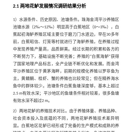
2.1 两地花鲈发展情况调研结果分析
1）水源条件、历史原因、池塘条件。珠海金湾平沙养殖区
池塘水源（2‰～12‰）明显高于白蕉地区（0～3‰），白
蕉起初海鲈养殖区域主要位于磨刀门水道边，早在30多年
前，白蕉昭信、灯笼等村就进行了海鲈养殖，在养殖过程
中发现养殖产量高，品质鲜美。经过长期的积累和各方的
不断努力下，基础设施不断完善；养殖的“白蕉海鲈”获得
了国家地理产品标志，全产业链不断优化和发展。而金湾
平沙养殖区位于黄茅海畔，前期的规模化养殖以罗非鱼为
主，黄鳍鲷、桂虾、蟹的养殖也比较常见；但在精养海水
鱼中的群体较少。池塘条件白蕉鱼塘深度够，基本上超过
2.5 m有效水深；平沙地区的鱼塘条件相对较差，很多鱼塘
有效水深不超过2 m。
2）两地花鲈的养殖技术对比。由于养殖体量、养殖品种、
社会资本投入及底蕴的不同，两地花鲈养殖技术差异明
显。白蕉地区花鲈已经形成了完备的生产模式和成熟的养