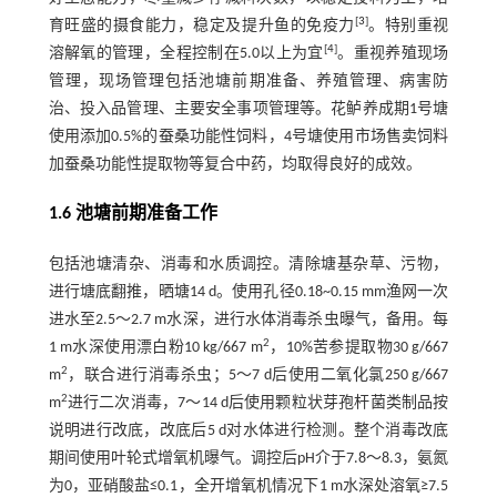
[
3
]
育旺盛的摄食能力，稳定及提升鱼的免疫力
。特别重视
[
4
]
溶解氧的管理，全程控制在5.0以上为宜
。重视养殖现场
管理，现场管理包括池塘前期准备、养殖管理、病害防
治、投入品管理、主要安全事项管理等。花鲈养成期1号塘
使用添加0.5%的蚕桑功能性饲料，4号塘使用市场售卖饲料
加蚕桑功能性提取物等复合中药，均取得良好的成效。
1.6 池塘前期准备工作
包括池塘清杂、消毒和水质调控。清除塘基杂草、污物，
进行塘底翻推，晒塘14 d。使用孔径0.18~0.15 mm渔网一次
进水至2.5～2.7 m水深，进行水体消毒杀虫曝气，备用。每
2
1 m水深使用漂白粉10 kg/667 m
，10%苦参提取物30 g/667
2
m
，联合进行消毒杀虫；5～7 d后使用二氧化氯250 g/667
2
m
进行二次消毒，7～14 d后使用颗粒状芽孢杆菌类制品按
说明进行改底，改底后5 d对水体进行检测。整个消毒改底
期间使用叶轮式增氧机曝气。调控后pH介于7.8～8.3，氨氮
为0，亚硝酸盐≤0.1，全开增氧机情况下1 m水深处溶氧≥7.5