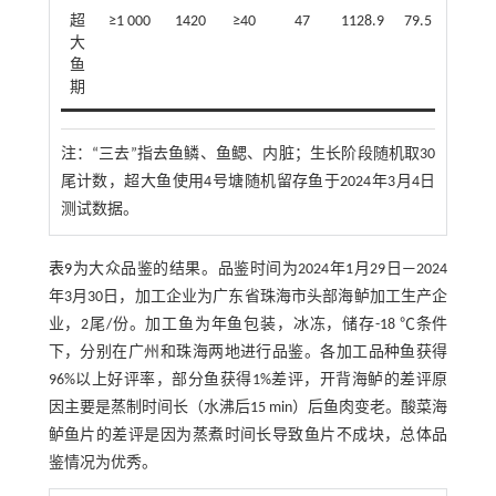
超
≥1 000
1420
≥40
47
1128.9
79.5
雪
大
白
鱼
期
注：
“三去”指去鱼鳞、鱼鳃、内脏；生长阶段随机取30
尾计数，超大鱼使用4号塘随机留存鱼于2024年3月4日
测试数据。
表9
为大众品鉴的结果。品鉴时间为2024年1月29日—2024
年3月30日，加工企业为广东省珠海市头部海鲈加工生产企
业，2尾/份。加工鱼为年鱼包装，冰冻，储存-18 ℃条件
下，分别在广州和珠海两地进行品鉴。各加工品种鱼获得
96%以上好评率，部分鱼获得1%差评，开背海鲈的差评原
因主要是蒸制时间长（水沸后15 min）后鱼肉变老。酸菜海
鲈鱼片的差评是因为蒸煮时间长导致鱼片不成块，总体品
鉴情况为优秀。