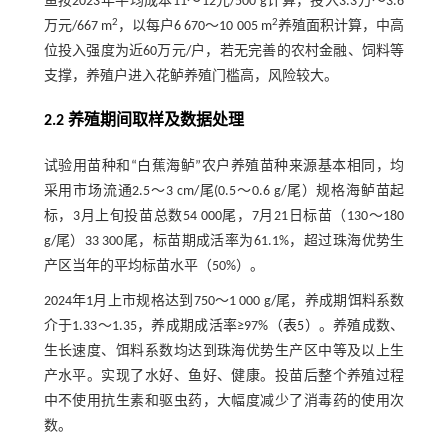
鱼按2023年平均成本11～12元/500 g计算，投入3.3万～3.6
2
2
万元/667 m
，以每户6 670～10 005 m
养殖面积计算，中高
位投入强度为近60万元/户，若无完善的农村金融、饲料等
支撑，养殖户进入花鲈养殖门槛高，风险较大。
2.2 养殖期间取样及数据处理
试验用苗种和“白蕉海鲈”农户养殖苗种来源基本相同，均
采用市场流通2.5～3 cm/尾(0.5～0.6 g/尾）规格海鲈苗起
标，3月上旬投苗总数54 000尾，7月21日标苗（130～180
g/尾）33 300尾，标苗期成活率为61.1%，超过珠海优势生
产区当年的平均标苗水平（50%）。
2024年1月上市规格达到750～1 000 g/尾，养成期饵料系数
介于1.33～1.35，养成期成活率≥97%（
表5
）。养殖成数、
生长速度、饵料系数均达到珠海优势生产区中等及以上生
产水平。实现了水好、鱼好、健康。投苗后整个养殖过程
中不使用抗生素和驱虫药，大幅度减少了消毒药的使用次
数。