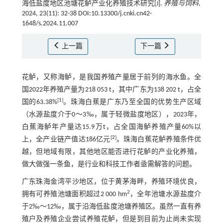
海低盐度地区池塘花鲈产业化养殖技术研究[J].
养殖与饲料
,
2024, 23(11): 32-38 DOI:10.13300/j.cnki.cn42-
1648/s.2024.11.007
上一篇
下一篇
花鲈，又称海鲈，是我国养殖产量居于前列的海水鱼。全
国2022年养殖产量为218 053 t，其中广东为138 202 t，占全
[
1
]
国的63.38%
。珠海白蕉是广东乃至全国的优势生产区域
（水源盐度介于0～3‰，属于轻微盐度地区），2023年，
白蕉海鲈年产量达15.9万t，占全国海鲈养殖产量60%以
[
2
]
上，全产业链产值达186亿元
。珠海白蕉花鲈养殖条件优
越，但地域有限，其他地区能否进行花鲈的产业化养殖，
做大做强一条鱼，是行业和科技工作者亟需解答的问题。
广东珠海金湾平沙地区，位于黄茅海畔，养殖环境优良，
2
拥有可养殖池塘面积超过2 000 hm
，全年池塘水源盐度介
于2‰～12‰，属于沿海低盐度池塘养殖区。虽然一直有养
殖户及养殖企业尝试养殖花鲈，但是到目前为止尚未实现