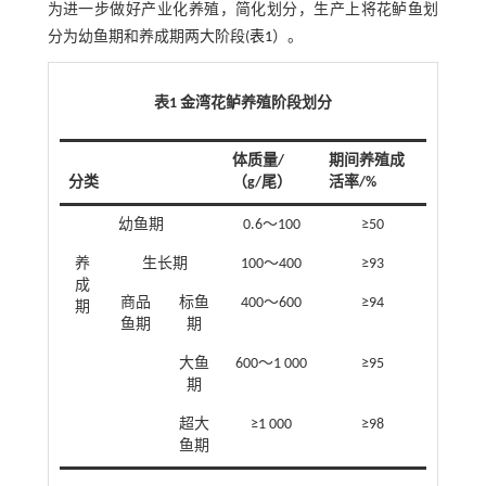
为进一步做好产业化养殖，简化划分，生产上将花鲈鱼划
分为幼鱼期和养成期两大阶段(
表1
）。
表1 金湾花鲈养殖阶段划分
体质量/
期间养殖成
分类
（g/尾）
活率/%
幼鱼期
0.6～100
≥50
养
生长期
100～400
≥93
成
商品
标鱼
400～600
≥94
期
鱼期
期
大鱼
600～1 000
≥95
期
超大
≥1 000
≥98
鱼期