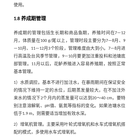
使用。
1.8 养成期管理
养成期的管理包括生长期和商品鱼期，养殖时间在7—12
月，体质量在100 g/尾以上，管理时段主要分为7—8月、9
—10月、11—12月3个阶段，管理难度由大到小。7—8月进
行高温及台风季节管理，9—10月要更加注重投料和池塘底
部管理。11月以后，花鲈养殖进入容易养殖期，按照正常
基本管理。
1）水质调控。基本不进行加注水，在暴雨期间在保证安全
的情况下维持一定的水位，后期蒸发量较大，在不加注外
来水的情况下2个月内的蒸发量可以达到20～40 cm，要特
别注意溶解氧、pH值、氨氮等指标的变化。如果池塘水位
低于1.9 m，则需要适当增加有效水深。
2）增氧机管理。主要采用叶轮式增氧机和水车式增氧机搭
配的模式，多使用水车式增氧机。