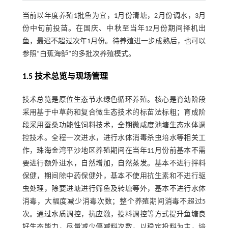
当前以年度养殖1批鱼为宜，1月份清塘，2月份调水，3月
份中旬前投苗。在国庆、中秋至当年12月份期间择机出
鱼，最迟不超过次年1月份。待养殖进一步成熟后，也可以
参照“白蕉海鲈”的多批次养殖模式。
1.5 技术总览与现场管理
技术总览是原位生态节水绿色循环养殖。核心是育幼阶段
采用基于中草药和复合微生态技术的标苗法标粗；育成阶
段采用蚕桑功能性饲料技术，全期微咸度池塘生态水体调
控技术。全程一次进水，进行水体消毒杀虫培水等相关工
作，珠海金湾平沙地区养殖期间在当年11月份前基本不需
要进行额外进水，自然增加，自然蒸发。基本不进行拌料
保健，期间除中药保健外，基本不使用抗生素和不进行驱
虫处理，除要进塘进行筛鱼及转塘等外，基本不进行水体
消毒，大幅度减少消毒次数；整个养殖期间消毒不超过5
次。通过水质调控，抗应激，投料调控等方式提升鱼塘良
好生态能力，尽量减少停减料次数，以稳定投料为主，培