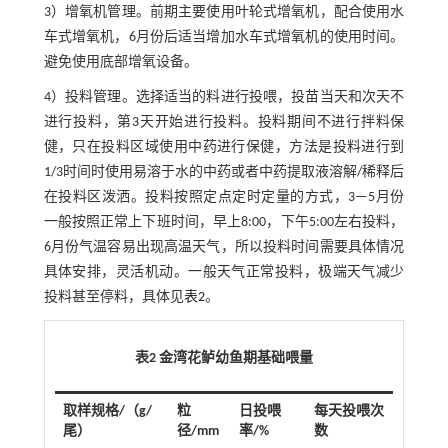
3）增氧机管理。前期主要使用叶轮式增氧机，配合使用水
车式增氧机，6月份后适当增加水车式增氧机的使用时间。
避免使用底部增氧设备。
4）投料管理。选择适当的料进行投喂，投苗当天和次天不
进行投料，第3天开始进行投料。投料期间不进行拌料保
健，只在投料区域使用中药进行保健，方法是投料进行到
1/3时间时使用易溶于水的中药或者中药提取液溶解/稀释后
在投料区泼洒。投料按照定点定时定量的方式，3—5月份
一般按照正常上下班时间，早上8:00，下午5:00左右投料，
6月份气温容易出现高温天气，所以投料时间需要具体情况
具体安排，灵活机动。一般天气正常投料，极端天气减少
投料甚至停料，具体见
表2
。
表2 金湾花鲈幼鱼期基础喂量
取样规格/（g/
粒
日投喂
每天投喂次
尾）
径/mm
率/%
数