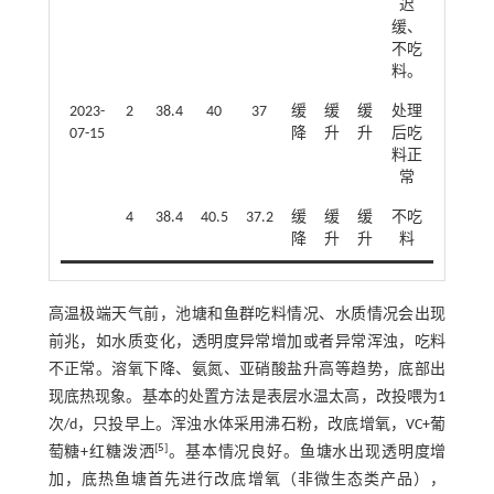
迟
缓、
不吃
料。
2023-
2
38.4
40
37
缓
缓
缓
处理
07-15
降
升
升
后吃
料正
常
4
38.4
40.5
37.2
缓
缓
缓
不吃
降
升
升
料
高温极端天气前，池塘和鱼群吃料情况、水质情况会出现
前兆，如水质变化，透明度异常增加或者异常浑浊，吃料
不正常。溶氧下降、氨氮、亚硝酸盐升高等趋势，底部出
现底热现象。基本的处置方法是表层水温太高，改投喂为1
次/d，只投早上。浑浊水体采用沸石粉，改底增氧，VC+葡
[
5
]
萄糖+红糖泼洒
。基本情况良好。鱼塘水出现透明度增
加，底热鱼塘首先进行改底增氧（非微生态类产品），