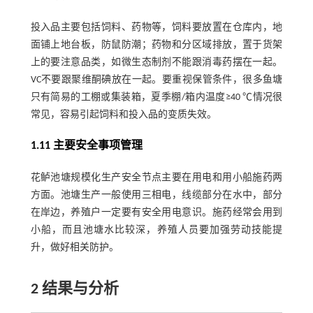
投入品主要包括饲料、药物等，饲料要放置在仓库内，地
面铺上地台板，防鼠防潮；药物和分区域排放，置于货架
上的要注意品类，如微生态制剂不能跟消毒药摆在一起。
VC不要跟聚维酮碘放在一起。要重视保管条件，很多鱼塘
只有简易的工棚或集装箱，夏季棚/箱内温度≥40 ℃情况很
常见，容易引起饲料和投入品的变质失效。
1.11 主要安全事项管理
花鲈池塘规模化生产安全节点主要在用电和用小船施药两
方面。池塘生产一般使用三相电，线缆部分在水中，部分
在岸边，养殖户一定要有安全用电意识。施药经常会用到
小船，而且池塘水比较深，养殖人员要加强劳动技能提
升，做好相关防护。
2 结果与分析