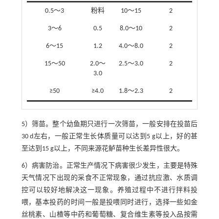
0.5～3
粉料
10～15
2
3～6
0.5
8.0～10
2
6～15
1.2
4.0～8.0
2
15～50
2.0～
2.5～3.0
2
3.0
≥50
≥4.0
1.8～2.3
2
5）筛苗。整个幼鱼期只进行一次筛苗，一般安排在投苗后
30 d左右，一般正常生长体质量可以达到5 g以上，好的甚
至达到15 g以上，不同来源花鲈苗种生长差异性很大。
6）病害防治。正常生产情况下病害很少发生，主要是特殊
天气情况下出现的采食不正常现象，通过抗应激、水质调
控可以较好地解决这一现象。养殖过程中不进行拌料投
喂，基本投药的时间一般是投喂同时进行，选择一些如金
丝桃素、山楂等中药和葡萄糖、复合维生素等投入品按需