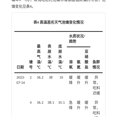
每年6—9月，珠海地区的池塘养殖都面临高温的考验，池
塘变化见
表4
。
表4 高温恶劣天气池塘变化情况
水质状况/
趋势
最
表
底
高
层
层
亚
气
水
水
硝
塘
温/
温/
温/
溶
氨
酸
鱼群
日期
号
℃
℃
℃
氧
氮
盐
情况
2023-
2
36.2
38
35
缓
缓
缓
异
07-14
降
升
升
常，
吃料
迟缓
4
36.2
38.1
35.1
急
缓
缓
异
降
升
升
常，
吃料