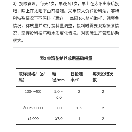
3）投喂管理。每天2次，早晚各1次，早上在太阳出来后投
喂，晚上在太阳下山前投喂。采用较大负荷投料法，非特
别特殊情况下不停料（
表3
）。每隔10 d随机取样，观察鱼
情况，称质量并进行投料量调整，投料时需要观察摄食情
况，掌握投料技巧和水质变化情况，对实际生产管理协助
很大。
表3 金湾花鲈养成期基础喂量
取样规格/（g/
粒
日投喂
每天投喂次
尾）
径/mm
率/%
数
100～400
5.0～
2
2
6.0
600～1 000
7.0
1.5
2
≥1 000
≥7.0
1
2