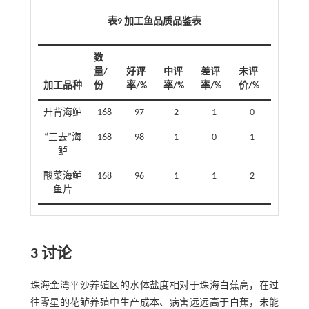
表9 加工鱼品质品鉴表
数
量/
好评
中评
差评
未评
加工品种
份
率/%
率/%
率/%
价/%
开背海鲈
168
97
2
1
0
“三去”海
168
98
1
0
1
鲈
酸菜海鲈
168
96
1
1
2
鱼片
3 讨论
珠海金湾平沙养殖区的水体盐度相对于珠海白蕉高，在过
往零星的花鲈养殖中生产成本、病害远远高于白蕉，未能