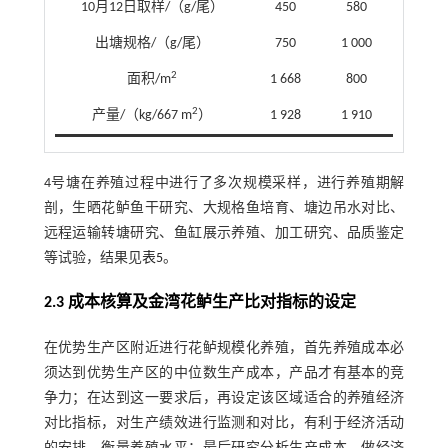
10月12日取样/（g/尾）
450
580
出塘规格/（g/尾）
750
1 000
2
面积/m
1 668
800
2
产量/（kg/667 m
）
1 928
1 910
4号塘在养殖过程中进行了多次规模采样，进行养殖期解
剖，生晒花鲈鱼干研究、大规格鱼培育、塘边吊水对比、
远程运输转塘研究、鱼缸展示养殖、加工研究、品质鉴定
等试验，结果见
表5
。
2.3 成本核算及金湾花鲈生产比对指标的设定
在优势生产区附近进行花鲈规模化养殖，首先养殖成本必
须达到优势生产区的中位数生产成本，产品才有基本的竞
争力；在达到这一要求后，再设定该区域适合的养殖经济
对比指标，对生产绩效进行监测和对比，有利于经济活动