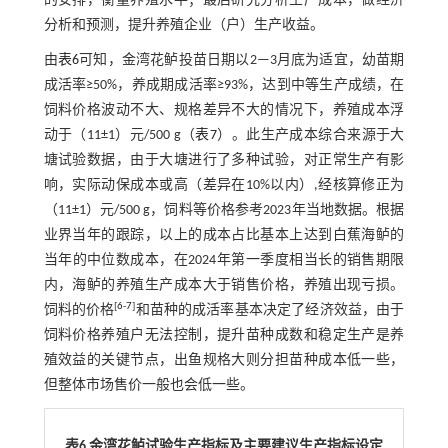
的安排，衡量养殖水平；最后研究分析生产成本，做经济
分析和预测，提升养殖企业（户）生产收益。
由
表6
可知，金湾花鲈投苗日期以2—3月底为适宜，幼苗期
成活率≥50%，养成期成活率≥93%，达到中等生产成绩，在
饲料价格波动不大、规格差异不大的情况下，养殖成本浮
动于（11±1）元/500 g（
表7
）。此生产成本综合来源于大
塘试验数据，由于大塘进行了多种试验，对正常生产有影
响，实际动保成本或高（差异在10%以内）,经核算修正为
（11±1）元/500 g，饲料等价格参考2023年当地数据。根据
业界当年的跟踪，以上的成本占比基本上达到白蕉海鲈的
当年的中位数成本，在2024年第一季度相当长的销售期限
内，海鲈的养殖生产成本大于销售价格，养殖出现亏损。
[
6
-
7
]
饲料的价格
和苗种的成活率基本决定了经济效益，由于
饲料价格养殖户无法控制，提升苗种成数和稳定生产是养
殖效益的关键节点，出鱼规格大则分担苗种成本低一些，
但整体市场售价一般也会低一些。
表6 金湾花鲈试验生产指标及主要建议生产指标设定