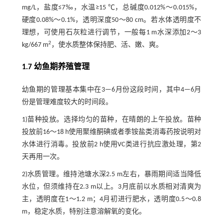
mg/L，盐度≤7‰，水温≥15 ℃，总碱度0.012%～0.015%，
硬度0.08%～0.1%，透明深度50～80 cm。若水体透明度不
理想，可使用石灰粒进行调节，一般每1 m水深添加2～3
2
kg/667 m
，使水质整体保持肥、活、嫩、爽。
1.7 幼鱼期养殖管理
幼鱼期的管理基本集中在3—6月份这段时间，其中4—6月
份是管理难度较大的时间段。
1)苗种投放。选择均匀的苗种，在晴朗的上午投放。苗种
投放前16～18 h使用聚维酮碘或者季铵盐类消毒药按说明对
水体进行消毒。投放前2 h使用VC类进行抗应激处理，第2
天再用一次。
2)水质管理。维持池塘水深2.5 m左右，暴雨期间适当降低
水位，但须维持在2.3 m以上。3月底前以水质相对清爽为
主，透明度在1～1.2 m；4月初进行肥水，透明度0.5～0.8
m，稳定水质，特别注意溶解氧的变化。