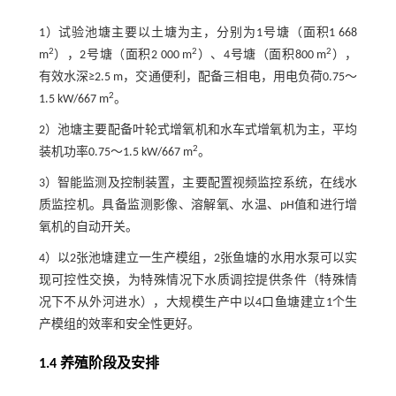
1）试验池塘主要以土塘为主，分别为1号塘（面积1 668
2
2
2
m
），2号塘（面积2 000 m
）、4号塘（面积800 m
），
有效水深≥2.5 m，交通便利，配备三相电，用电负荷0.75～
2
1.5 kW/667 m
。
2）池塘主要配备叶轮式增氧机和水车式增氧机为主，平均
2
装机功率0.75～1.5 kW/667 m
。
3）智能监测及控制装置，主要配置视频监控系统，在线水
质监控机。具备监测影像、溶解氧、水温、pH值和进行增
氧机的自动开关。
4）以2张池塘建立一生产模组，2张鱼塘的水用水泵可以实
现可控性交换，为特殊情况下水质调控提供条件（特殊情
况下不从外河进水），大规模生产中以4口鱼塘建立1个生
产模组的效率和安全性更好。
1.4 养殖阶段及安排