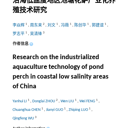
沿海低盐度地区池塘花鲈产业化养
殖技术研究
1
2
1
1
1
1
李焱辉
,
周东来
,
刘文
,
冯薇
,
陈创华
,
郭建谊
,
1
3
罗志平
,
吴清锋
作者信息
+
Research on the industrialized
aquaculture technology of pond
perch in coastal low salinity areas
of China
1
2
1
1
Yanhui LI
,
Donglai ZHOU
,
Wen LIU
,
Wei FENG
,
1
1
1
Chuanghua CHEN
,
Jianyi GUO
,
Zhiping LUO
,
3
Qingfeng WU