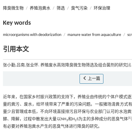
降臭微生物
/
养殖泡粪水
/
筛选
/
臭气污染
/
环保治理
Key words
microorganisms with deodorization
/
manure water from aquaculture
/
sc
引用本文
张小勤,吕南,张业怀. 养殖废水高效降臭微生物筛选及组合菌剂的研究[J]
上一篇
近年来，在国家乡村振兴政策的支持下，养殖业由传统的个体户模式逐
量的粪污、废水，给环境带来了严重的污染问题。一般猪场清粪方式有
量少且管理成本低，不向环境直接排污且环保与农业部门认可的水泡粪
[
1
]
酵、降解，过程中散发出大量以NH
和H
S为主的多种成分的恶臭气体
3
2
有必要对养殖泡粪水产生的恶臭气体进行降臭的研究。