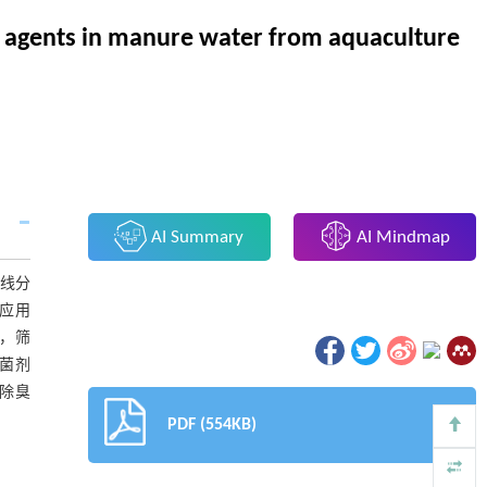
l agents in manure water from aquaculture
AI Summary
AI Mindmap
划线分
应用
定，筛
菌剂
除臭
PDF (554KB)