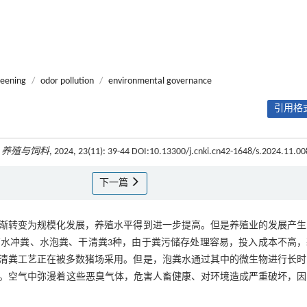
reening
/
odor pollution
/
environmental governance
引用格式
.
养殖与饲料
, 2024, 23(11): 39-44 DOI:10.13300/j.cnki.cn42-1648/s.2024.11.00
下一篇
渐转变为规模化发展，养殖水平得到进一步提高。但是养殖业的发展产生
水冲粪、水泡粪、干清粪3种，由于粪污储存处理容易，投入成本不高，
清粪工艺正在被多数猪场采用。但是，泡粪水通过其中的微生物进行长时
。空气中弥漫着这些恶臭气体，危害人畜健康、对环境造成严重破坏，因