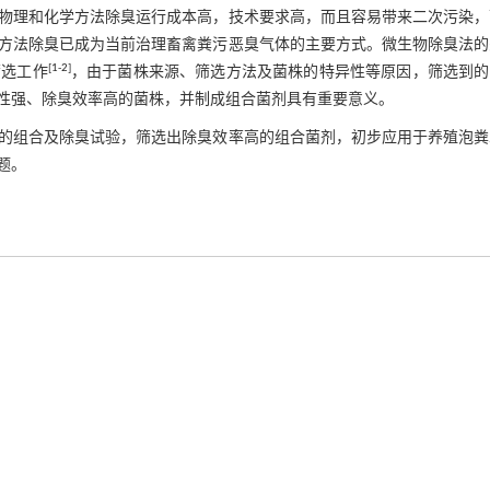
物理和化学方法除臭运行成本高，技术要求高，而且容易带来二次污染，
方法除臭已成为当前治理畜禽粪污恶臭气体的主要方式。微生物除臭法的
[
1
-
2
]
筛选工作
，由于菌株来源、筛选方法及菌株的特异性等原因，筛选到的
性强、除臭效率高的菌株，并制成组合菌剂具有重要意义。
的组合及除臭试验，筛选出除臭效率高的组合菌剂，初步应用于养殖泡粪
题。
职大养殖场粪污水。
即放入保温箱并速送回实验室保存，并尽快完成检测分析与接种。
。