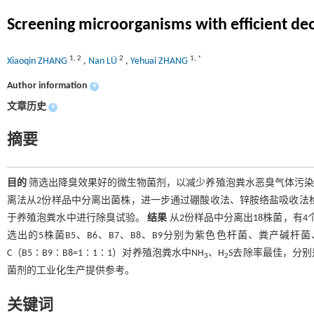
Screening microorganisms with efficient de
1
,
2
2
1
,
*
Xiaoqin ZHANG
,
Nan LÜ
,
Yehuai ZHANG
Author information
+
文章历史
+
摘要
目的
筛选出降臭效果好的微生物菌剂，以减少养殖泡粪水恶臭气体污
离法从2份样品中分离出菌株，进一步通过硼酸收法、锌胺络盐吸收法检
于养殖泡粪水中进行除臭试验。
结果
从2份样品中分离出18株菌，有4
选出的5株菌B5、B6、B7、B8、B9分别为紫色色杆菌、粪产
C（B5∶B9∶B8=1∶1∶1）对养殖泡粪水中NH
、H
S去除率最佳，分别是8
3
2
菌剂的工业化生产提供参考。
关键词