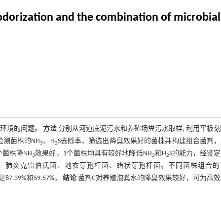
odorization and the combination of microbia
染环境的问题。
方法
分别从河道底泥污水和养殖场粪污水取样, 利用平板
测菌株的NH
、H
S去除率，筛选出降臭效果好的菌株并构建组合菌剂，
3
2
个菌株降NH
效果好，1个菌株均具有较好地降低NH
和H
S的能力，经鉴
3
3
2
碱杆菌、肺炎克雷伯氏菌、地衣芽孢杆菌、蜡状芽孢杆菌。不同菌株组合的
7.39%和59.57%。
结论
菌剂C对养殖泡粪水的降臭效果较好，可为高效