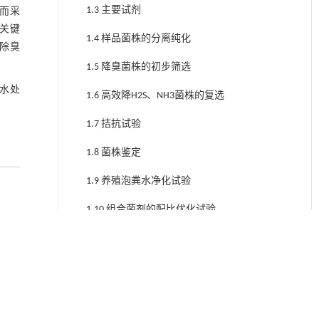
1.3 主要试剂
而采
关键
1.4 样品菌株的分离纯化
除臭
1.5 降臭菌株的初步筛选
水处
1.6 高效降H2S、NH3菌株的复选
1.7 拮抗试验
1.8 菌株鉴定
1.9 养殖泡粪水净化试验
1.10 组合菌剂的配比优化试验
1.11 高效降臭菌的初步应用
2 结果与分析
2.1 样品菌株的分离结果