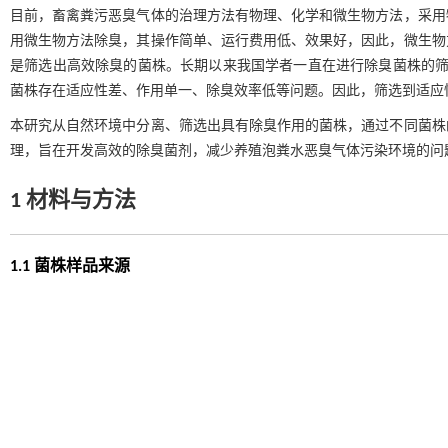
目前，畜禽粪污恶臭气体的治理方法有物理、化学和微生物方法，采用
用微生物方法除臭，其操作简单、运行费用低、效果好，因此，微生物
是筛选出高效除臭的菌株。长期以来我国学者一直在进行除臭菌株的
菌株存在适应性差、作用单一、除臭效率低等问题。因此，筛选到适应
本研究从自然环境中分离、筛选出具有除臭作用的菌株，通过不同菌株
理，旨在开发高效的除臭菌剂，减少养殖泡粪水恶臭气体污染环境的问
1 材料与方法
1.1 菌株样品来源
样品①，取自原灵山氮肥厂排污河道底泥污水；样品②，取自广西农
1.2 降臭试验水样来源
泡粪水取自崇左市某养殖场，该养殖场采用水泡粪清粪工艺。取样后立
试验时间于2024年4－5月，在广西农业职业技术大学微生物实验室进行