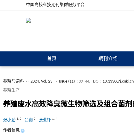
中国高校科技期刊集群服务平台
首页
期刊介绍
养殖与饲料
››
2024, Vol. 23
››
Issue (11)
: 39 -44.
DOI:
10.13300/j.cnki.c
养殖生产
养殖废水高效降臭微生物筛选及组合菌剂
1
,
2
2
1
,
*
张小勤
,
吕南
,
张业怀
作者信息
+