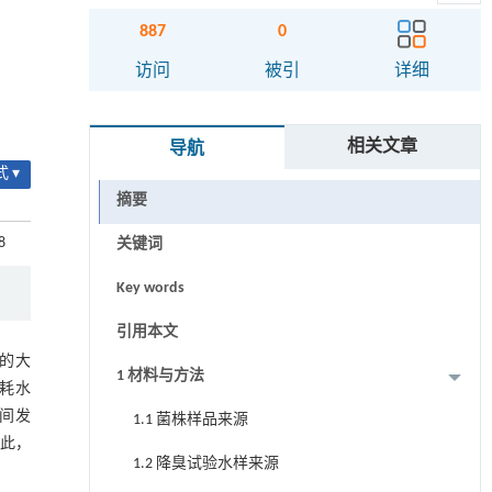
887
0
访问
被引
详细
相关文章
导航
 ▾
摘要
8
关键词
Key words
引用本文
的大
1 材料与方法
耗水
间发
1.1 菌株样品来源
此，
1.2 降臭试验水样来源