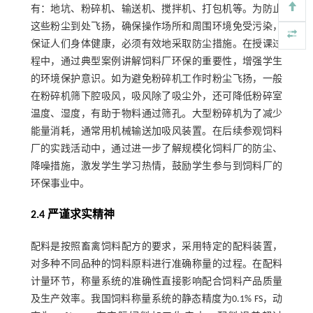
有：地坑、粉碎机、输送机、搅拌机、打包机等。为防止
这些粉尘到处飞扬，确保操作场所和周围环境免受污染，
保证人们身体健康，必须有效地采取防尘措施。在授课过
程中，通过典型案例讲解饲料厂环保的重要性，增强学生
的环境保护意识。如为避免粉碎机工作时粉尘飞扬，一般
在粉碎机筛下腔吸风，吸风除了吸尘外，还可降低粉碎室
温度、湿度，有助于物料通过筛孔。大型粉碎机为了减少
能量消耗，通常用机械输送加吸风装置。在后续参观饲料
厂的实践活动中，通过进一步了解规模化饲料厂的防尘、
降噪措施，激发学生学习热情，鼓励学生参与到饲料厂的
环保事业中。
2.4 严谨求实精神
配料是按照畜禽饲料配方的要求，采用特定的配料装置，
对多种不同品种的饲料原料进行准确称量的过程。在配料
计量环节，称量系统的准确性直接影响配合饲料产品质量
及生产效率。我国饲料称量系统的静态精度为0.1% FS，动