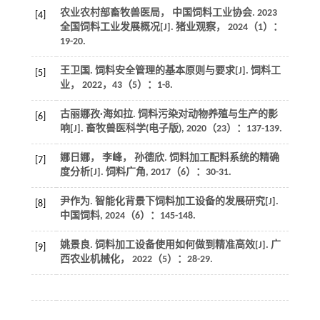
农业农村部畜牧兽医局， 中国饲料工业协会. 2023
[4]
全国饲料工业发展概况[J].
猪业观察
，
2024
（1）：
19-20.
王卫国. 饲料安全管理的基本原则与要求[J].
饲料工
[5]
业
，
2022
，
43
（5）：1-8.
古丽娜孜·海如拉. 饲料污染对动物养殖与生产的影
[6]
响[J].
畜牧兽医科学(电子版)
,
2020
（23）：137-139.
娜日娜， 李峰， 孙德欣. 饲料加工配料系统的精确
[7]
度分析[J].
饲料广角
,
2017
（6）：30-31.
尹作为. 智能化背景下饲料加工设备的发展研究[J].
[8]
中国饲料
,
2024
（6）：145-148.
姚景良. 饲料加工设备使用如何做到精准高效[J].
广
[9]
西农业机械化
，
2022
（5）：28-29.