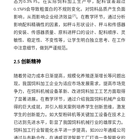
态为0.3% FS。在实际饲料加工生产中，配料误差超过
0.1%FS会导致粗蛋白的不规则变化，对饲料品质产生负面
[
7
]
影响，从而影响企业经济效益
。在教学环节，通过分析
影响配料精确性的因素，如秤斗形状设计、秤斗和传感器
的安装、传感器质量、原料进秤口的设计、配料顺序、灵
敏性、稳定性、不变性等，让学生明白独立思考、在工作
中注意细节，做到严谨规范。
2.5 创新精神
随着劳动力成本日渐提高，规模化养殖逐渐增长等问题出
现，我国饲料加工企业为适应市场发展需求，提高市场竞
争力，在饲料机械设备革新、改进饲料加工工艺方面取得
了显著进展。在教学环节，通过介绍我国饲料机械产业取
得的巨大成就，并引入相关案例培养学生创新思维，激发
学生的创新能力。如大型粉碎机等关键加工设备在技术上
已达到先进水平，彰显了我国饲料机械行业的雄厚实力。
饲料加工行业智能化水平进一步提高，如2022年通威公司
通过与布勒合作，在通威双流智能工厂打造一条智能化的