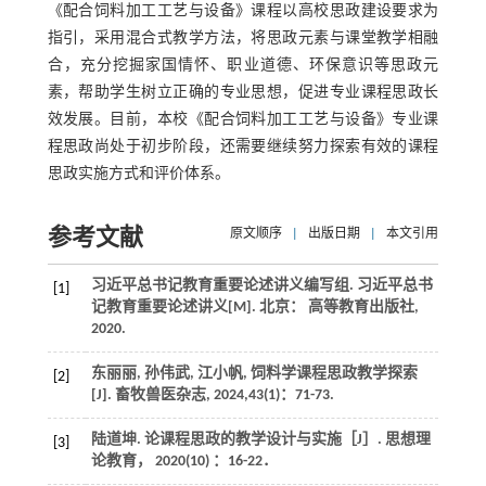
《配合饲料加工工艺与设备》课程以高校思政建设要求为
指引，采用混合式教学方法，将思政元素与课堂教学相融
合，充分挖掘家国情怀、职业道德、环保意识等思政元
素，帮助学生树立正确的专业思想，促进专业课程思政长
效发展。目前，本校《配合饲料加工工艺与设备》专业课
程思政尚处于初步阶段，还需要继续努力探索有效的课程
思政实施方式和评价体系。
参考文献
原文顺序
|
出版日期
|
本文引用
习近平总书记教育重要论述讲义编写组.
习近平总书
[1]
记教育重要论述讲义
[M]. 北京： 高等教育出版社,
2020
.
东丽丽, 孙伟武, 江小帆, 饲料学课程思政教学探索
[2]
[J].
畜牧兽医杂志
,
2024
,
43
(1)：71-73.
陆道坤. 论课程思政的教学设计与实施［J］.
思想理
[3]
论教育
，
2020
(10) ：16-22．