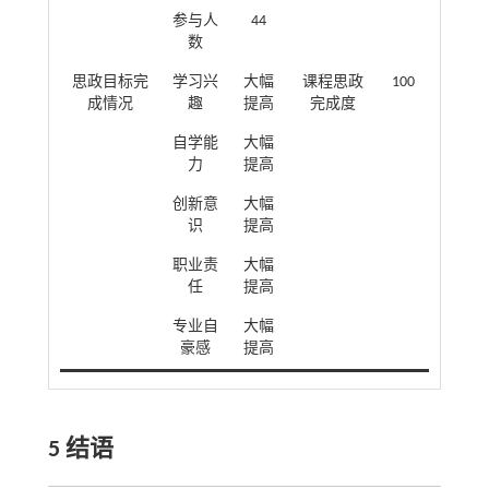
参与人
44
数
思政目标完
学习兴
大幅
课程思政
100
成情况
趣
提高
完成度
自学能
大幅
力
提高
创新意
大幅
识
提高
职业责
大幅
任
提高
专业自
大幅
豪感
提高
5 结语