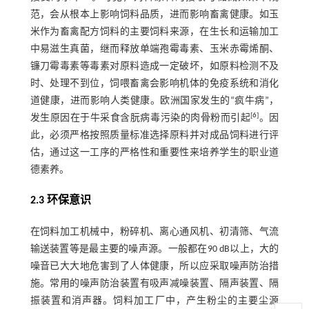
范，会从根本上影响饲料品质，进而影响畜禽健康。如玉
米作为畜禽配方饲料的主要饲料来源，在生长和运输加工
中易滋生真菌，继而释放单端孢霉毒素、玉米赤霉烯酮、
镰刀霉毒素等毒素对原料造成一定破坏，如原料检测不及
时、处理不到位，饲喂畜禽会影响机体的免疫系统和消化
道健康，进而影响人类健康。欧洲国家发生的“疯牛病”，
[
6
]
发生原因在于牛采食含朊病毒污染的肉骨粉而引起
。因
此，必须严格按照质量标准选择原料并对成品饲料进行评
估，通过这一工序的严格性和重要性来培养学生的职业道
德素养。
2.3 环保意识
在饲料加工机械中，粉碎机、离心通风机、初清筛、气流
输送装置等是最主要的噪声源。一般都在90 dB以上，大的
噪音已大大地危害到了人体健康，所以应采取噪声防治措
施。常用的噪声防治装置有吸声减噪装置、隔声装置、隔
振装置和消声器。饲料加工厂中，产生粉尘的主要尘源