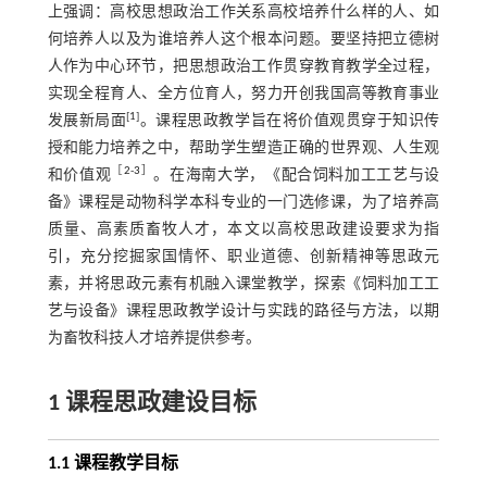
上强调：高校思想政治工作关系高校培养什么样的人、如
何培养人以及为谁培养人这个根本问题。要坚持把立德树
人作为中心环节，把思想政治工作贯穿教育教学全过程，
实现全程育人、全方位育人，努力开创我国高等教育事业
[
1
]
发展新局面
。课程思政教学旨在将价值观贯穿于知识传
授和能力培养之中，帮助学生塑造正确的世界观、人生观
［
2
-
3
］
和价值观
。在海南大学，《配合饲料加工工艺与设
备》课程是动物科学本科专业的一门选修课，为了培养高
质量、高素质畜牧人才，本文以高校思政建设要求为指
引，充分挖掘家国情怀、职业道德、创新精神等思政元
素，并将思政元素有机融入课堂教学，探索《饲料加工工
艺与设备》课程思政教学设计与实践的路径与方法，以期
为畜牧科技人才培养提供参考。
1 课程思政建设目标
1.1 课程教学目标