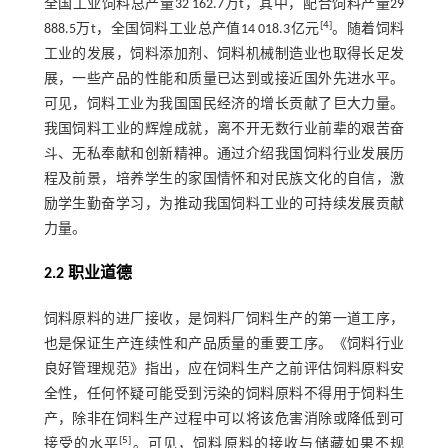
全国工业饲料总产量32 162.7万t，其中，配合饲料产量29
[
4
]
888.5万t，全国饲料工业总产值14 018.3亿元
。随着饲料
工业的发展，饲料添加剂、饲料机械制造业也取得长足发
展，一些产品的性能和质量已达到或接近国外先进水平。
可见，饲料工业为我国国民经济的增长贡献了巨大力量。
我国饲料工业的辉煌成就，离不开无数行业前辈的艰苦奋
斗、无私奉献和创新精神。通过介绍我国饲料行业发展历
程及前景，培养学生的家国情怀和对民族文化的自信，激
励学生勤奋学习，为推动我国饲料工业的可持续发展贡献
力量。
2.2 职业道德
饲料原料的进厂接收，是饲料厂饲料生产的第一道工序，
也是保证生产连续性和产品质量的重要工序。《饲料行业
良好管理规范》指出，应在饲料生产之前评估饲料原料安
全性，任何怀疑可能受到污染的饲料原料不得用于饲料生
产，除非在饲料生产过程中可以将该危害消除或降低到可
[
5
]
接受的水平
。可见，饲料原料的接收与储藏如果不规