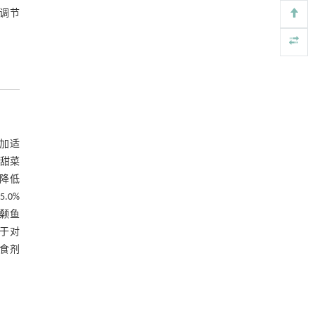
调节
加适
的甜菜
别降低
.0%
颡鱼
低于对
食剂