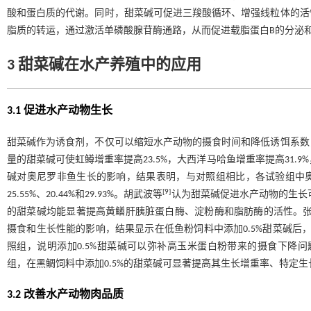
酸和蛋白质的代谢。同时，甜菜碱可促进三羧酸循环、增强线粒体的活
脂质的转运，通过激活单磷酸腺苷酶通路，从而促进载脂蛋白B的分泌
3 甜菜碱在水产养殖中的应用
3.1 促进水产动物生长
甜菜碱作为诱食剂，不仅可以缩短水产动物的摄食时间和降低诱饵系数
量的甜菜碱可使虹鳟增重率提高23.5%，大西洋马哈鱼增重率提高31.9%
碱对奥尼罗非鱼生长的影响，结果表明，与对照组相比，各试验组中奥尼罗非
[
9
]
25.55%、20.44%和29.93%。胡武波等
认为甜菜碱促进水产动物的生长可能
的甜菜碱均能显著提高黄鳝肝胰脏蛋白酶、淀粉酶和脂肪酶的活性。
摄食和生长性能的影响，结果显示在低鱼粉饲料中添加0.5%甜菜碱后，黄
照组，说明添加0.5%甜菜碱可以弥补高玉米蛋白粉带来的摄食下降
组，在黑鲷饲料中添加0.5%的甜菜碱可显著提高其生长增重率、特定
3.2 改善水产动物肉品质