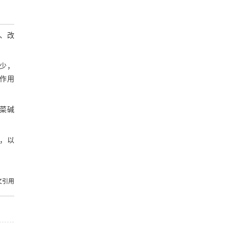
、改
少，
作用
菜碱
，以
文引用