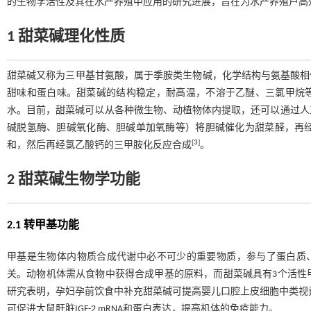
的生物学活性及其在水产养殖中应用的研究进展，旨在为水产养殖户高
1 甜菜碱理化性质
甜菜碱又称为三甲基甘氨酸，属于季胺类生物碱，化学结构与氨基酸相
甜味和蛋白味。甜菜碱的结构稳定，耐高温，不溶于乙醚、三氯甲烷
水。目前，甜菜碱可以从各种微生物、动植物体内提取，还可以通过人
碱脱氢酶、胆碱氧化酶、胆碱单加氧酶等）将胆碱催化为甜菜醛，再
[
3
]
和，然后再经氯乙酸钙的三甲胺化反应合成
。
2 甜菜碱生物学功能
2.1 转甲基功能
甲基是生物体内物质合成代谢中必不可少的重要物质，参与了蛋白质、
关。动物机体需从食物中获得合成甲基的原料，而甜菜碱具有3个活性
研究表明，孕妇孕前饮食中补充甜菜碱可提高婴儿口腔上皮细胞中类视
可促进大鼠肝脏IGF-2 mRNA和蛋白表达，提高机体的免疫能力。