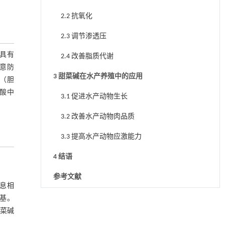
2.2 抗氧化
2.3 调节渗透压
，具有
2.4 改善脂质代谢
意防
3 甜菜碱在水产养殖中的应用
（胆
酸中
3.1 促进水产动物生长
3.2 改善水产动物肉品质
3.3 提高水产动物应激能力
4 结语
参考文献
息相
基。
用于宽浓度范围高效捕集CO₂及低能耗再生的新
[1]
菜碱
型酮基IPDA相变吸收剂
Engineering
. 2026, Vol.58(3): 1-303