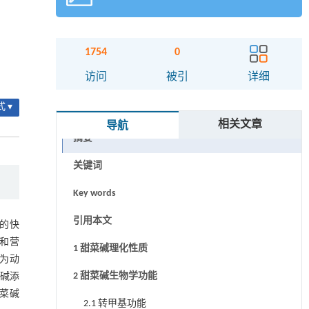
1754
0
访问
被引
详细
 ▾
相关文章
导航
摘要
关键词
Key words
引用本文
的快
和营
1 甜菜碱理化性质
为动
2 甜菜碱生物学功能
碱添
菜碱
2.1 转甲基功能