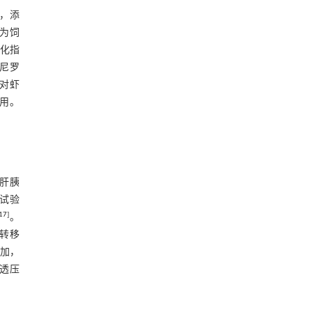
，添
为饲
生化指
尼罗
对虾
用。
肝胰
试验
17
]
。
转移
增加，
渗透压