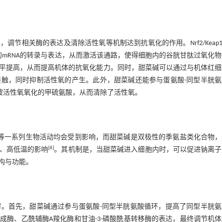
相关酶的表达及清除活性氧等机制达到抗氧化的作用。Nrf2/Keap1-
的mRNA的转录与表达，从而激活该通路，使得细胞内的谷胱甘肽过氧化
平提高，从而提高机体的抗氧化能力。同时，甜菜碱可以通过与机体红细
触，同时抑制活性氧的产生。此外，甜菜碱还能参与蛋氨酸-同型半胱氨
被活性氧氧化的甲硫氨酸，从而清除了活性氧。
成等一系列生物活动均会受到影响，而甜菜碱是双极性的季氨盐类化合物
[
6
]
、高低温的影响
。其机制是，当甜菜碱进入细胞内时，可以促进钠离子
构与功能。
。首先，甜菜碱通过参与蛋氨酸-同型半胱氨酸循环，提高了同型半胱氨
酶、乙酰辅酶A羧化酶和甘油-3-磷酸酰基转移酶的表达，最终调节机