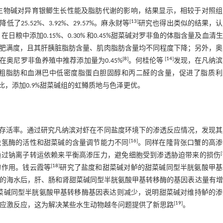
生物碱对异育银鲫生长性能及脂肪代谢的影响，结果显示，相较于对照组
[
13
]
5.52%、3.92%、29.57%。麻永财等
研究也得出类似的结果，认
粮中添加0.15%、0.30% 和0.45%甜菜碱对罗非鱼的体脂含量及血清
肥满度，且其肝胰脏脂肪含量、肌肉脂肪含量均不同程度下降；另外，奥
[
8
]
[
14
]
奥尼罗非鱼养殖中推荐添加量为0.45%
。何桂伦等
发现，在凡纳滨
中粗脂肪和血淋巴中低密度脂蛋白胆固醇和丙二醛的含量，促进了脂质利
，添加0.9%甜菜碱组的虹鳟质地与色泽更优。
存活率。通过研究凡纳滨对虾在不同盐度环境下的渗透反应情况，发现其
[
16
]
脱氢酶的活性和甜菜碱的含量调节能力不同
。同样在隆背张口蟹的高渗
[
通过钠离子转运依赖来平衡高渗压力，避免细胞受到渗透胁迫带来的损伤
[
18
]
的作用。钱云霞等
研究了盐度和甜菜碱对鲈的甜菜碱同型半胱氨酸甲基
12%的海水后，肝、肠和肾甜菜碱同型半胱氨酸甲基转移酶的基因表达量有
甜菜碱同型半胱氨酸甲基转移酶基因表达则减少，说明甜菜碱对维持鲈的
[
19
]
冷应激反应，这为解决某些水生动物越冬问题提供了新思路
。