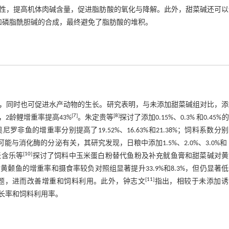
性，提高机体肉碱含量，促进脂肪酸的氧化与降解。此外，甜菜碱还可以
和磷脂酰胆碱的合成，最终避免了脂肪酸的堆积。
，同时也可促进水产动物的生长。研究表明，与未添加甜菜碱组对比，添
[
7
]
[
8
]
，2龄鲤增重率提高43%
。朱定贵等
探讨了添加0.15%、0.3% 和0.45%
鱼的增重率分别提高了19.52%、16.63%和21.38%；饲料系数分
与消化酶的分泌有关，其研究发现，日粮中添加1.5%、2.0%、3.0%和 5
[
10
]
张含乐等
探讨了饲料中玉米蛋白粉替代鱼粉及补充鱿鱼膏和甜菜碱对黄
颡鱼的增重率和摄食率较负对照组显著提升33.9%和8.3%，但仍显著
[
11
]
问题，进而改善增重和饲料利用。此外，钟志文
指出，相较于未添加诱
生长率和饲料利用率。