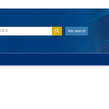
Adv search