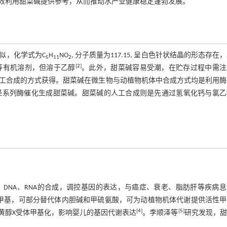
效利用甜菜碱提供参考，从而推动水产业健康稳定蓬勃发展。
似，化学式为C
H
NO
, 分子质量为117.15, 呈白色针状结晶的形态存在
5
11
2
[
2
]
等有机溶剂，但溶于乙醇
。此外，甜菜碱容易受潮，在贮存过程中需注
工合成的方式获得。甜菜碱在微生物与动植物机体中合成方式均是利用酶
经系列酶催化生成甜菜碱。甜菜碱的人工合成则是先通过氢氧化钙与氯乙
DNA、RNA的合成，调控基因的表达，与癌症、衰老、脂肪肝等疾病息
甲基，可部分替代体内胆碱和甲硫氨酸，可为动植物机体代谢提供活性甲
[
4
]
[
5
]
黄醇X受体甲基化，影响婴儿的基因代谢表达
。李顺泽等
研究发现，甜