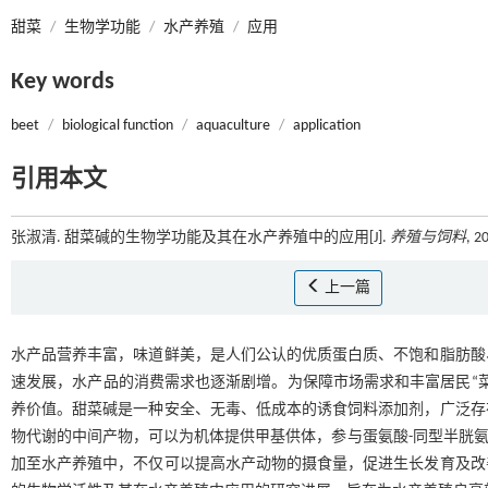
甜菜
/
生物学功能
/
水产养殖
/
应用
Key words
beet
/
biological function
/
aquaculture
/
application
引用本文
张淑清. 甜菜碱的生物学功能及其在水产养殖中的应用[J].
养殖与饲料
, 2
上一篇
水产品营养丰富，味道鲜美，是人们公认的优质蛋白质、不饱和脂肪酸
速发展，水产品的消费需求也逐渐剧增。为保障市场需求和丰富居民“
养价值。甜菜碱是一种安全、无毒、低成本的诱食饲料添加剂，广泛存
物代谢的中间产物，可以为机体提供甲基供体，参与蛋氨酸-同型半胱
加至水产养殖中，不仅可以提高水产动物的摄食量，促进生长发育及改