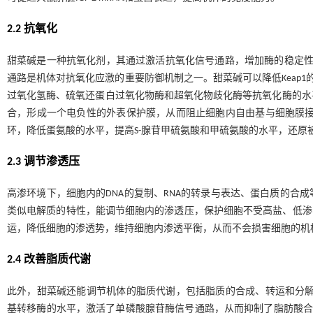
2.2 抗氧化
甜菜碱是一种抗氧化剂，其通过激活抗氧化信号通路，增加酶的稳定性，调节
通路是机体对抗氧化应激的重要防御机制之一。甜菜碱可以降低Keap1
过氧化氢酶、硫氧还蛋白过氧化物酶和超氧化物歧化酶等抗氧化酶的水
合，形成一个电负性的外表保护膜，从而阻止细胞内自由基与细胞膜接
环，降低蛋氨酸的水平，提高S-腺苷甲硫氨酸和甲硫氨酸的水平，还原
2.3 调节渗透压
高渗环境下，细胞内的DNA的复制、RNA的转录与表达、蛋白质的合
类似电解质的特性，能调节细胞内的渗透压，保护细胞不受高盐、低渗
运，降低细胞的渗透势，维持细胞内渗透平衡，从而不会损害细胞的机
2.4 改善脂质代谢
此外，甜菜碱还能调节机体的脂质代谢，包括脂质的合成、转运和分解
基转移酶的水平，激活了单磷酸腺苷酶信号通路，从而抑制了脂肪酸合成