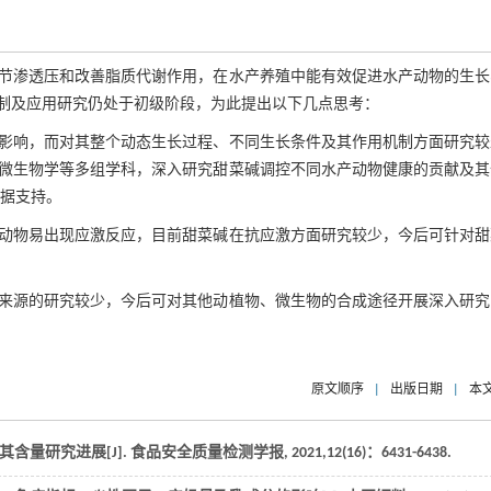
节渗透压和改善脂质代谢作用，在水产养殖中能有效促进水产动物的生长
制及应用研究仍处于初级阶段，为此提出以下几点思考：
影响，而对其整个动态生长过程、不同生长条件及其作用机制方面研究较
微生物学等多组学科，深入研究甜菜碱调控不同水产动物健康的贡献及其
数据支持。
动物易出现应激反应，目前甜菜碱在抗应激方面研究较少，今后可针对甜
来源的研究较少，今后可对其他动植物、微生物的合成途径开展深入研究
原文顺序
|
出版日期
|
本
其含量研究进展[J].
食品安全质量检测学报
,
2021
,
12
(16)：6431-6438.