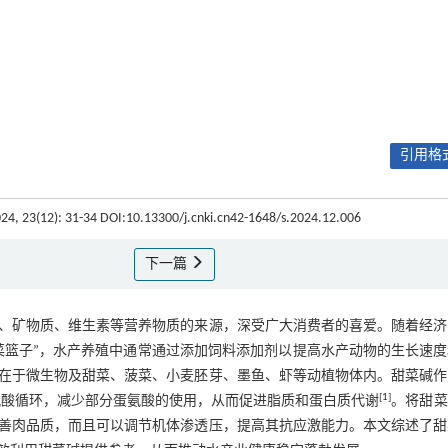
引用格式
024, 23(12): 31-34 DOI:10.13300/j.cnki.cn42-1648/s.2024.12.006
下一篇
、矿物质、维生素等营养物质的来源，深受广大消费者的喜爱。随着经济
菜篮子”，水产养殖中通常通过添加饲料添加剂以提高水产动物的生长速度
在于微生物及甜菜、菠菜、小麦胚芽、墨鱼、虾等动植物体内。甜菜碱作
[
1
]
氨酸循环，减少部分蛋氨酸的使用，从而促进脂质和蛋白质代谢
。将甜菜
善肉品质，而且可以调节机体渗透压，提高其抗应激能力。本文综述了甜