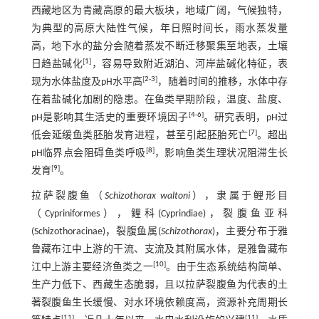
西藏地区为青藏高原的最大板块，地域广阔，气候独特，
为典型的高原大陆性气候，年日照时间长，雨水蒸发量
高，地下水的盐分会随着蒸发不断迁移聚集至地表，土壤
[
1
]
日趋盐碱化
，容易导致附近湖泊、河岸盐碱化特征，表
[
2
-
3
]
现为水体盐度及pH水平高
，随着时间的推移，水体中存
在着盐碱化加剧的隐患。在鱼类早期阶段，温度、盐度、
[
4
-
6
]
pH是影响其生活史的重要环境因子
。研究表明，pH过
[
7
]
低会延缓鱼类胚胎发育进程，甚至引起胚胎死亡
。超出
[
8
]
pH临界点会阻碍鱼类呼吸
，影响鱼类生理状况阻滞生长
[
9
]
发育
。
拉萨裂腹鱼（
Schizothorax waltoni
），隶属于鲤形目
（Cypriniformes），鲤科(Cyprindiae)，裂腹鱼亚科
(Schizothoracinae)，裂腹鱼属(
Schizothorax
)，主要分布于雅
鲁藏布江中上游的干流、支流及其附属水体，是雅鲁藏布
[
10
]
江中上游主要经济鱼类之一
。由于生态系统结构简单、
生产力低下、西藏生态脆弱，且以拉萨裂腹鱼为代表的土
著裂腹鱼生长缓慢、对水环境依赖度高，资源补充周期长
[
11
]
[
11
]