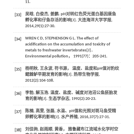
11.
吴晗, 白俊杰, 姜鹏. pH对转红色荧光蛋白基因唐鱼
[33]
孵化率和仔鱼存活的影响[J].
大连海洋大学学报
,
2014
,
29
(1):27-30.
WREN
C D
,
STEPHENSON
G L
. The effect of
[34]
acidification on the accumulation and toxicity of
metals to freshwater invertebrates[J]．
Environmental pollution
，
1991
(77)：205-241.
杨明秋, 王永波, 符书源， 温度、盐度和pH值对豹纹
[35]
鳃棘鲈早期发育的影响[J].
热带生物学报
,
2012
(2):104-108.
李勃, 解玉浩. 温度、盐度、碱度对池沼公鱼胚胎发
[36]
育的影响[J].
生态学杂志
,
1992
(2):20-23.
陈楠, 高雯, 张磊, 水温、pH值和光照对斑马鱼受精
[37]
卵孵化率的影响[J].
水产养殖
,
2016
,
37
(7):27-31.
刘佳驹, 赵雨顺, 黄香， 雅鲁藏布江流域水化学时空
[38]