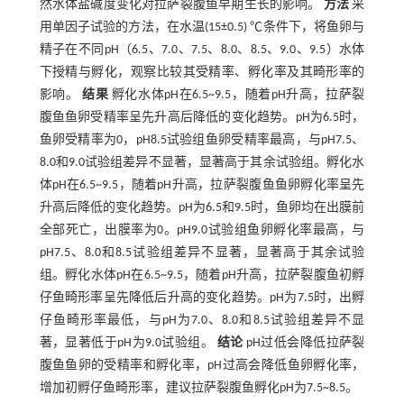
然水体盐碱度变化对拉萨裂腹鱼早期生长的影响。
方法
采
用单因子试验的方法，在水温(15±0.5) ℃条件下，将鱼卵与
精子在不同pH（6.5、7.0、7.5、8.0、8.5、9.0、9.5）水体
下授精与孵化，观察比较其受精率、孵化率及其畸形率的
影响。
结果
孵化水体pH在6.5~9.5，随着pH升高，拉萨裂
腹鱼鱼卵受精率呈先升高后降低的变化趋势。pH为6.5时，
鱼卵受精率为0，pH8.5试验组鱼卵受精率最高，与pH7.5、
8.0和9.0试验组差异不显著，显著高于其余试验组。孵化水
体pH在6.5~9.5，随着pH升高，拉萨裂腹鱼鱼卵孵化率呈先
升高后降低的变化趋势。pH为6.5和9.5时，鱼卵均在出膜前
全部死亡，出膜率为0。pH9.0试验组鱼卵孵化率最高，与
pH7.5、8.0和8.5试验组差异不显著，显著高于其余试验
组。孵化水体pH在6.5~9.5，随着pH升高，拉萨裂腹鱼初孵
仔鱼畸形率呈先降低后升高的变化趋势。pH为7.5时，出孵
仔鱼畸形率最低，与pH为7.0、8.0和8.5试验组差异不显
著，显著低于pH为9.0试验组。
结论
pH过低会降低拉萨裂
腹鱼鱼卵的受精率和孵化率，pH过高会降低鱼卵孵化率，
增加初孵仔鱼畸形率，建议拉萨裂腹鱼孵化pH为7.5~8.5。