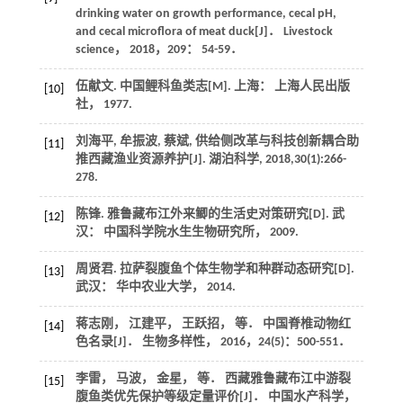
drinking water on growth performance, cecal pH,
and cecal microflora of meat duck[J]．
Livestock
science
，
2018
，
209
： 54-59．
伍献文.
中国鲤科鱼类志
[M]. 上海： 上海人民出版
[10]
社，
1977
.
刘海平, 牟振波, 蔡斌, 供给侧改革与科技创新耦合助
[11]
推西藏渔业资源养护[J].
湖泊科学
,
2018
,
30
(1):266-
278.
陈锋. 雅鲁藏布江外来鲫的生活史对策研究[D]. 武
[12]
汉： 中国科学院水生生物研究所，
2009
.
周贤君. 拉萨裂腹鱼个体生物学和种群动态研究[D].
[13]
武汉： 华中农业大学，
2014
.
蒋志刚， 江建平， 王跃招， 等． 中国脊椎动物红
[14]
色名录[J]．
生物多样性
，
2016
，
24
(5)：500-551．
李雷， 马波， 金星， 等． 西藏雅鲁藏布江中游裂
[15]
腹鱼类优先保护等级定量评价[J]．
中国水产科学
，