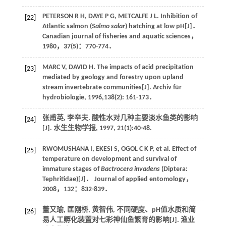
PETERSON
R H
,
DAYE
P G
,
METCALFE
J L
. Inhibition of
[22]
Atlantic salmon (
Salmo salar
) hatching at low pH[J]．
Canadian journal of fisheries and aquatic sciences
，
1980
，
37
(5)：770-774．
MARC
V
,
DAVID
H
. The impacts of acid precipitation
[23]
mediated by geology and forestry upon upland
stream invertebrate communities[J].
Archiv für
hydrobiologie
,
1996
,
138
(2): 161-173．
张甫英, 李辛夫. 酸性水对几种主要淡水鱼类的影响
[24]
[J].
水生生物学报
,
1997
,
21
(1):40-48.
RWOMUSHANA
I
,
EKESI
S
,
OGOL
C K P
, et al. Effect of
[25]
temperature on development and survival of
immature stages of
Bactrocera invadens
(Diptera:
Tephritidae)[J]．
Journal of applied entomology
，
2008
，
132
：832-839．
董又瑜, 匡刚桥, 黄智伟, 不同硬度、pH值水质和简
[26]
易人工孵化装置对七彩神仙鱼繁育的影响[J].
渔业