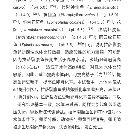
（pH 4.5）
、四大家鱼（pH 5.0）
、鲤（
Cyprinus
[
24
]
carpio
）（pH 5.0）
、七彩神仙鱼（
S. aequifasciata
）
[
26
]
（pH 4.0）
、神仙鱼（
Pterophyllum scalare
）（pH 6.0）
[
27
]
[
28
]
、斜带石斑鱼（
Epinephelus coioid
es）（pH 5.5）
、花
[
29
]
鲈（
Lateolabrax maculatus
）（pH 5.5）
、纹缟虾虎鱼
[
21
]
（
Tridentiger trigonocephalus
）（pH 4.5）
；同云纹石斑
[
30
]
鱼（
Epinehelus moara
）（pH 6.5）
相同。说明拉萨裂腹
鱼卵对酸性水体比较敏感，适应酸性的能力较弱。可能是
因为拉萨裂腹鱼长期生活于高原水域，水域pH普遍偏高
（pH 8.5左右），适应了水体高pH特征，对低pH水体比较
[
31
-
32
]
敏感。因此，适当提高水体pH，可提高精子活力
，提
高鱼卵受精率，提高鱼卵孵化率。本试验中，水体pH值从
6.5提升到7.5，拉萨裂腹鱼受精卵孵化率显著升高，pH值从
7.5提升到9.0，拉萨裂腹鱼受精卵孵化率差异不显著，同以
上研究结论基本一致。水体pH过高，同样会引起鱼卵渗透
压失衡，导致新陈代谢紊乱。拉萨裂腹鱼鱼卵在pH值为9.5
水体条件下，卵质分解，动物极与卵黄界限消失，卵间隙
被原生质裂解产物充满，失去透明性，发白死亡。