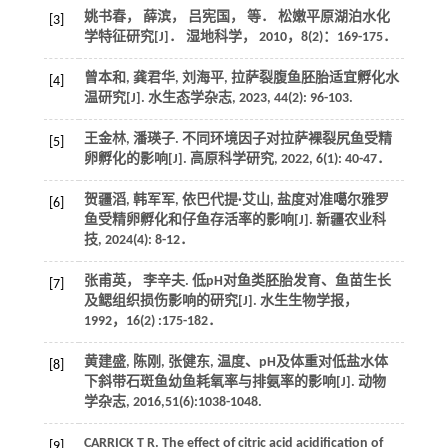
姚书春， 薛滨， 吕宪国， 等． 松嫩平原湖泊水化
[3]
学特征研究[J]．
湿地科学
，
2010
，
8
(2)：169-175．
曾本和, 龚君华, 刘海平, 拉萨裂腹鱼胚胎适宜孵化水
[4]
温研究[J].
水生态学杂志
,
2023
,
44
(2): 96-103.
王金林, 潘瑛子. 不同环境因子对拉萨裸裂尻鱼受精
[5]
卵孵化的影响[J].
高原科学研究
,
2022
,
6
(1): 40-47．
贺疆滔, 韩军军, 依巴代提·艾山, 盐度对准噶尔雅罗
[6]
鱼受精卵孵化和仔鱼存活率的影响[J].
新疆农业科
技
,
2024
(4): 8-12．
张甫英， 李辛夫. 低pH对鱼类胚胎发育、鱼苗生长
[7]
及鳃组织损伤影响的研究[J].
水生生物学报
，
1992
，
16
(2) :175-182．
黄建盛, 陈刚, 张健东, 温度、pH及体重对低盐水体
[8]
下斜带石斑鱼幼鱼耗氧率与排氨率的影响[J].
动物
学杂志
,
2016
,
51
(6):1038-1048.
CARRICK
T R
. The effect of citric acid acidification of
[9]