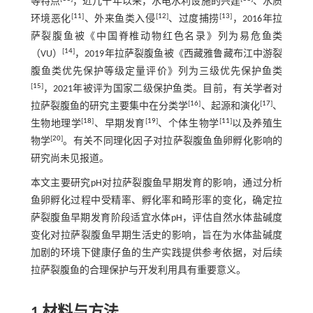
等特点
，近几十年以来，水电水利设施的兴建
、水质
[
11
]
[
12
]
[
13
]
环境恶化
、外来鱼类入侵
、过度捕捞
，2016年拉
萨裂腹鱼被《中国脊椎动物红色名录》列为易危鱼类
[
14
]
（VU）
，2019年拉萨裂腹鱼被《西藏雅鲁藏布江中游裂
腹鱼类优先保护等级定量评价》列为三级优先保护鱼类
[
15
]
，2021年被评为国家二级保护鱼类。目前，有关学者对
[
16
]
[
17
]
拉萨裂腹鱼的研究主要集中在分类学
、起源和演化
、
[
18
]
[
19
]
[
11
]
生物地理学
、早期发育
、个体生物学
以及养殖生
[
20
]
物学
。有关不同理化因子对拉萨裂腹鱼鱼卵孵化影响的
研究尚未见报道。
本文主要研究pH对拉萨裂腹鱼早期发育的影响，通过分析
鱼卵孵化过程中受精率、孵化率和畸形率的变化，确定拉
萨裂腹鱼早期发育阶段适宜水体pH，评估自然水体盐碱度
变化对拉萨裂腹鱼早期生活史的影响，旨在为水体盐碱度
加剧的环境下健康仔鱼的生产实践提供参考依据，对后续
拉萨裂腹鱼的合理保护与开发利用具有重要意义。
1 材料与方法