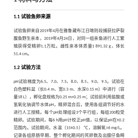
1.1 试验鱼卵来源
试验鱼卵来自2019年4月在雅鲁藏布江日喀则段捕获拉萨裂
腹鱼野生亲本，2019年4月24日，对同一组亲鱼进行人工繁
殖获得受精卵1.1万粒。雌性亲本体质量1 891.32 g，体长
51.4 cm。
1.2 试验方法
pH试验梯度为6.5、7.0、7.5、8.0、8.5、9.0、9.5。试验在
白色塑料盆（长0.4 m、宽0.3 m、水深0.15 m）中进行（容
量18 L），孵化盘规格为0.25 m×0.25 m；试验前利用盐酸或
氢氧化钠调节水体pH，精卵混合后，使用各组调节好的水
进行人工授精。每个pH处理组设3个平行组，每组200粒受
精卵。试验期间，每6 h用pH计校正pH值，以保证pH在±0.2
范围内。试验期间，水温（15±0.5） ℃，溶解氧≥6 mg/L。
记录各组原肠早期、整个孵化期间的死卵数及出膜仔鱼畸