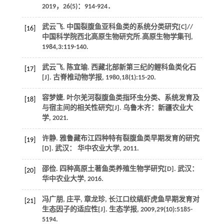
2019
，
26
(5)：914-924．
武云飞. 中国裂腹鱼亚科鱼类的系统分类研究[C]//
[16]
中国科学院西北高原生物研究所.高原生物学集刊,
1984
,
3
:119-140.
武云飞, 陈宜瑜. 西藏北部新第三纪的鲤科鱼类化石
[17]
[J].
古脊椎动物学报
,
1980
,
18
(1):15-20.
容梦婕. 叶尔羌河裂腹鱼类指环虫分类、系统发育及
[18]
与宿主间的相关性研究[J].
乌鲁木齐：新疆农业大
学
,
2021
.
许静. 雅鲁藏布江四种特有裂腹鱼类早期发育的研究
[19]
[D]. 武汉： 华中农业大学,
2011
.
邵俭. 四种高原土著鱼类养殖生物学研究[D]. 武汉：
[20]
华中农业大学,
2016
.
冯广朋, 庄平, 章龙珍, 长江口纹缟虾虎鱼早期发育对
[21]
生态因子的适应性[J].
生态学报
,
2009
,
29
(10):5185-
5194.