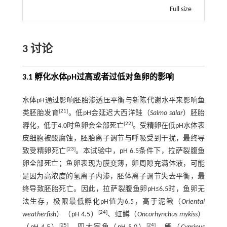
Full size
3 讨论
3.1 孵化水体pH过高或者过低对鱼卵的影响
水体pH通过影响胚胎渗透压平衡与新陈代谢水平来影响鱼
[
21
]
类胚胎发育
。低pH会延迟大西洋鲑（
Salmo salar
）胚胎
[
22
]
孵化，低于4.0时鱼卵会全部死亡
。受精卵在低pH水体表
皮细胞被酸腐蚀，胚胎离子调节与呼吸受到干扰，最终导
[
23
]
致受精卵死亡
。本试验中，pH 6.5条件下，拉萨裂腹鱼
卵全部死亡；鱼卵表现为膜变薄，卵周隙充满体液，可能
是因为高浓度的氢离子内渗，胚体离子调节失去平衡，最
终导致胚胎死亡。因此，拉萨裂腹鱼卵pH≤6.5时，鱼卵无
法生存，极限最低孵化pH值为6.5，高于泥鳅（
Oriental
[
24
]
weatherfish
）（pH 4.5）
、虹鳟（
Oncorhynchus mykiss
）
[
25
]
[
24
]