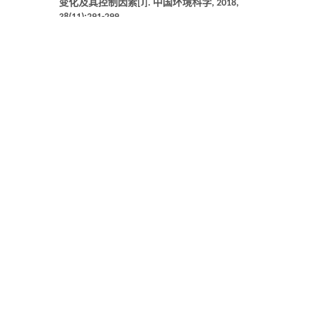
变化及其控制因素[J].
中国环境科学
,
2018
,
38
(11):291-299.
基金资助
西藏财政专项(ZXNKY-2024-C-001)