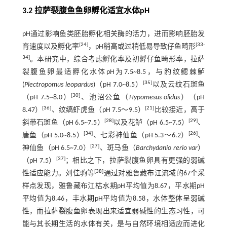
3.2 拉萨裂腹鱼鱼卵孵化适宜水体pH
pH通过影响鱼类胚胎孵化相关酶的活力，进而影响胚胎发
[
24
]
[
33
-
育速度以及孵化率
，pH稍高或过稍低易导致仔鱼畸形
34
]
。本研究中，综合考虑孵化率及初孵仔鱼畸形率，拉萨
裂腹鱼卵最适孵化水体pH为7.5~8.5，与豹纹鳃棘鲈
[
35
]
(
Plectropomus leopardus
)（pH 7.0~8.5）
以及云纹石斑鱼
[
30
]
（pH 7.5~8.0）
、池沼公鱼（
Hypomesus olidus
）（pH
[
36
]
[
21
]
8.47）
、纹缟虾虎鱼（pH 7.5～9.5）
比较接近，高于
[
28
]
[
29
]
斜带石斑鱼（pH 6.5~7.5）
以及花鲈（pH 6.5~7.5）
、
[
34
]
[
26
]
唐鱼（pH 5.0~8.5）
、七彩神仙鱼（pH 5.3～6.2）
、
[
27
]
神仙鱼（pH 6.5~7.0）
、斑马鱼（
Barchydanio rerio var
）
[
37
]
（pH 7.5）
；相比之下，拉萨裂腹鱼卵具有更强的弱碱
[
38
]
性适应能力。刘佳驹等
通过对雅鲁藏布江流域的67个采
样点发现，雅鲁藏布江枯水期pH平均值为8.67，平水期pH
平均值为8.46，丰水期pH平均值为8.58，水体整体呈弱碱
性，而拉萨裂腹鱼卵表现出来适宜弱碱性的生态习性，可
能与其长期生活的水体有关，是与自然环境相适应而进化