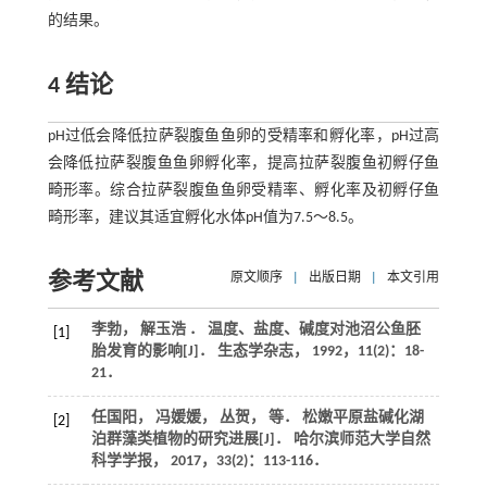
的结果。
4 结论
pH过低会降低拉萨裂腹鱼鱼卵的受精率和孵化率，pH过高
会降低拉萨裂腹鱼鱼卵孵化率，提高拉萨裂腹鱼初孵仔鱼
畸形率。综合拉萨裂腹鱼鱼卵受精率、孵化率及初孵仔鱼
畸形率，建议其适宜孵化水体pH值为7.5～8.5。
参考文献
原文顺序
|
出版日期
|
本文引用
李勃， 解玉浩 ． 温度、盐度、碱度对池沼公鱼胚
[1]
胎发育的影响[J]．
生态学杂志
，
1992
，
11
(2)：18-
21．
任国阳， 冯媛媛， 丛贺， 等． 松嫩平原盐碱化湖
[2]
泊群藻类植物的研究进展[J]．
哈尔滨师范大学自然
科学学报
，
2017
，
33
(2)：113-116．