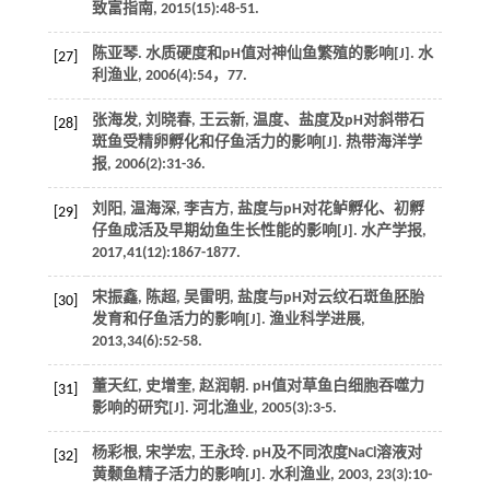
致富指南
,
2015
(15):48-51.
陈亚琴. 水质硬度和pH值对神仙鱼繁殖的影响[J].
水
[27]
利渔业
,
2006
(4):54，77.
张海发, 刘晓春, 王云新, 温度、盐度及pH对斜带石
[28]
斑鱼受精卵孵化和仔鱼活力的影响[J].
热带海洋学
报
,
2006
(2):31-36.
刘阳, 温海深, 李吉方, 盐度与pH对花鲈孵化、初孵
[29]
仔鱼成活及早期幼鱼生长性能的影响[J].
水产学报
,
2017
,
41
(12):1867-1877.
宋振鑫, 陈超, 吴雷明, 盐度与pH对云纹石斑鱼胚胎
[30]
发育和仔鱼活力的影响[J].
渔业科学进展
,
2013
,
34
(6):52-58.
董天红, 史增奎, 赵润朝. pH值对草鱼白细胞吞噬力
[31]
影响的研究[J].
河北渔业
,
2005
(3):3-5.
杨彩根, 宋学宏, 王永玲. pH及不同浓度NaCl溶液对
[32]
黄颡鱼精子活力的影响[J].
水利渔业
,
2003
,
23
(3):10-