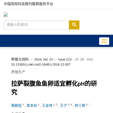
中国高校科技期刊集群服务平台
Toggle
养殖与饲料
››
2024, Vol. 23
››
Issue (12)
: 35 -39.
DOI:
10.13300/j.cnki.cn42-1648/s.2024.12.007
养殖生产
拉萨裂腹鱼鱼卵适宜孵化pH的研
究
1
2
2
,
3
2
,
4
5
,
*
黄鹏程
,
曾本和
,
王金林
,
王宁
,
林少卿