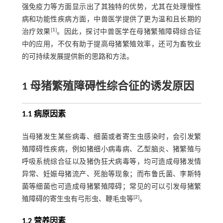
强免疫力等方面显示出了其独特的优势，尤其在处理慢性
病和功能性疾病方面，中兽医学提供了更为温和且长期的
[
1
]
治疗效果
。因此，探讨中兽医学在母猪繁殖障碍综合征
中的应用，不仅有助于提高母猪繁殖效率，还可为畜牧业
的可持续发展提供新的思路和方法。
1 母猪繁殖障碍性综合征的诱发原因
1.1 病原因素
当母猪发生某些病毒、细菌或者寄生虫感染时，会引发繁
殖障碍性疾病，例如猪细小病毒病、乙型脑炎、猪繁殖与
呼吸系统综合征以及猪伪狂犬病毒等，均可造成母猪发情
异常、妊娠母猪流产、死胎等现象；而布鲁氏菌、李斯特
菌等细菌也可造成母猪繁殖障碍；常见的可以引发母猪繁
[
2
]
殖障碍的寄生虫有弓形虫、鞭毛虫等
。
1.2 营养因素