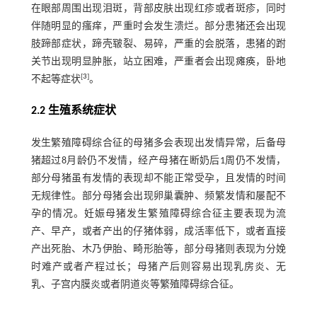
在眼部周围出现泪斑，背部皮肤出现红疹或者斑疹，同时
伴随明显的瘙痒，严重时会发生溃烂。部分患猪还会出现
肢蹄部症状，蹄壳皲裂、易碎，严重的会脱落，患猪的跗
关节出现明显肿胀，站立困难，严重者会出现瘫痪，卧地
[
3
]
不起等症状
。
2.2 生殖系统症状
发生繁殖障碍综合征的母猪多会表现出发情异常，后备母
猪超过8月龄仍不发情，经产母猪在断奶后1周仍不发情，
部分母猪虽有发情的表现却不能正常受孕，且发情的时间
无规律性。部分母猪会出现卵巢囊肿、频繁发情和屡配不
孕的情况。妊娠母猪发生繁殖障碍综合征主要表现为流
产、早产，或者产出的仔猪体弱，成活率低下，或者直接
产出死胎、木乃伊胎、畸形胎等，部分母猪则表现为分娩
时难产或者产程过长；母猪产后则容易出现乳房炎、无
乳、子宫内膜炎或者阴道炎等繁殖障碍综合征。