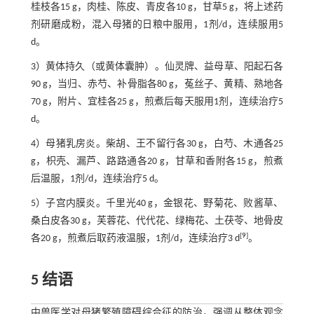
桂枝各15 g，肉桂、陈皮、青皮各10 g，甘草5 g，将上述药
剂研磨成粉，混入母猪的日粮中服用，1剂/d，连续服用5
d。
3）黄体持久（或黄体囊肿）。仙灵牌、益母草、阳起石各
90 g，当归、赤芍、补骨脂各80 g，菟丝子、黄精、熟地各
70 g，附片、宜桂各25 g，煎煮后每天服用1剂，连续治疗5
d。
4）母猪乳房炎。柴胡、王不留行各30 g，白芍、木通各25
g，枳壳、漏芦、路路通各20 g，甘草和香附各15 g，煎煮
后温服，1剂/d，连续治疗5 d。
5）子宫内膜炎。千里光40 g，金银花、野菊花、败酱草、
桑白皮各30 g，芙蓉花、代代花、绿梅花、土茯苓、地骨皮
[
9
]
各20 g，煎煮后取药液温服，1剂/d，连续治疗3 d
。
5 结语
中兽医学对母猪繁殖障碍综合征的防治，强调从整体观念