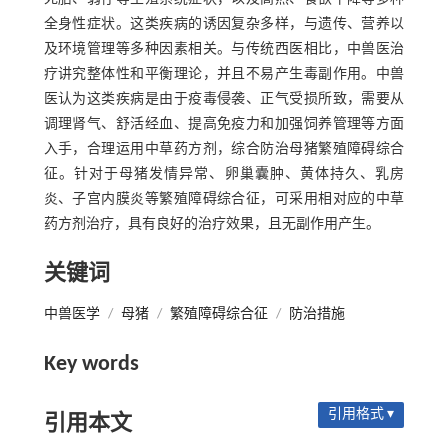
全身性症状。这类疾病的诱因复杂多样，与遗传、营养以
及环境管理等多种因素相关。与传统西医相比，中兽医治
疗讲究整体性和平衡理论，并且不易产生毒副作用。中兽
医认为这类疾病是由于疫毒侵袭、正气受损所致，需要从
调理肾气、舒活经血、提高免疫力和加强饲养管理等方面
入手，合理运用中草药方剂，综合防治母猪繁殖障碍综合
征。针对于母猪发情异常、卵巢囊肿、黄体持久、乳房
炎、子宫内膜炎等繁殖障碍综合征，可采用相对应的中草
药方剂治疗，具有良好的治疗效果，且无副作用产生。
关键词
中兽医学
/
母猪
/
繁殖障碍综合征
/
防治措施
Key words
引用格式 ▾
引用本文