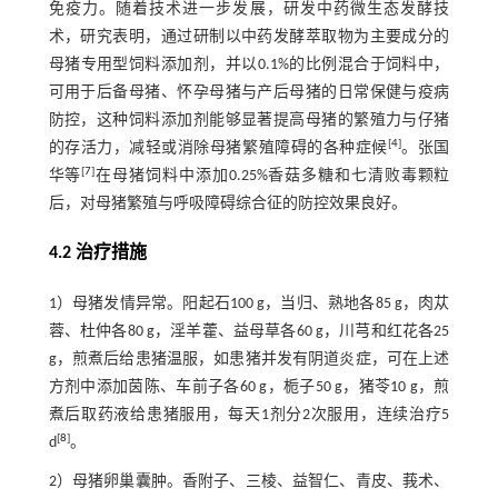
免疫力。随着技术进一步发展，研发中药微生态发酵技
术，研究表明，通过研制以中药发酵萃取物为主要成分的
母猪专用型饲料添加剂，并以0.1%的比例混合于饲料中，
可用于后备母猪、怀孕母猪与产后母猪的日常保健与疫病
防控，这种饲料添加剂能够显著提高母猪的繁殖力与仔猪
[
4
]
的存活力，减轻或消除母猪繁殖障碍的各种症候
。张国
[
7
]
华等
在母猪饲料中添加0.25%香菇多糖和七清败毒颗粒
后，对母猪繁殖与呼吸障碍综合征的防控效果良好。
4.2 治疗措施
1）母猪发情异常。阳起石100 g，当归、熟地各85 g，肉苁
蓉、杜仲各80 g，淫羊藿、益母草各60 g，川芎和红花各25
g，煎煮后给患猪温服，如患猪并发有阴道炎症，可在上述
方剂中添加茵陈、车前子各60 g，栀子50 g，猪苓10 g，煎
煮后取药液给患猪服用，每天1剂分2次服用，连续治疗5
[
8
]
d
。
2）母猪卵巢囊肿。香附子、三棱、益智仁、青皮、莪术、