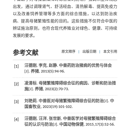
出发，通过调理肾气、舒活经血、清热解毒、提高免疫力
以及改善饲养管理等多方面的综合措施，以达到防治疾
病、提高母猪繁殖性能的目的。这些措施不仅符合中医的
辨证施治原则，也符合现代养殖业对绿色、健康、可持续
发展的要求。
参考文献
原文顺序
|
出版日期
|
本文引用
汪德刚, 李克, 赵静. 中兽药防治猪病的优势与体会
[1]
[J].
养猪
,
2013
(5):94-96.
凌清标. 母猪繁殖障碍综合征的病因、诊断和防治措
[2]
施[J].
养猪
,
2023
(2):70-73.
刘艳莉. 中兽医对母猪繁殖障碍综合征的防治[J].
中
[3]
国畜牧业
,
2023
(19):101-102.
汪德刚, 汪洋, 张世新, 中兽医学对母猪繁殖障碍综合
[4]
征的认识与防治[J].
中国动物保健
,
2015
,
17
(3):52-56.