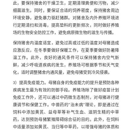
此，要保持猪舍的干燥卫生，定期清理粪便和污物，减少
细菌滋生。同时，要保证合适的饲养密度，保持猪舍周边
环境安静，避免暴力驱赶猪群。对猪舍及内外养殖环境进
行定期清扫和消毒，提高垫料的更新频次，同时做好养殖
场的生物安全防控工作，避免病原微生物的滋生与传播。
保持猪舍内温度适宜，避免过高或过低的温度对母猪造成
应激反应，在冬季要做好保暖工作，在夏季要做好防暑降
温工作。此外，良好的通风条件可以保持猪舍内空气新
鲜，减少呼吸道疾病的发生，养殖场可根据季节和天气变
化，适时调整猪舍内通风量，避免母猪受到冷风侵袭。
3）提高免疫能力。母猪自身的免疫能力的提升是预防各种
疾病发生最为有效的防御手段。养殖场除了做好疫苗计划
免疫工作外，还可以通过中药微生态制剂，对母猪进行健
康调节和保健工作。中兽药的“治未病”理论，即是通过在
饲料中添加黄芪、益母草等补气生血、滋阴生精的中草
药，达到预防母猪繁殖障碍综合征的目的。此外，在饲料
中适量添加如黄芪、当归等中草药，以增强母猪的体质和