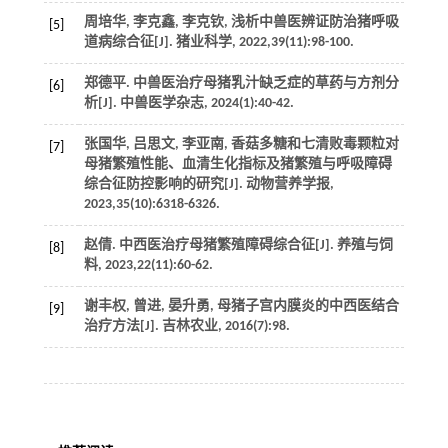
周培华, 李克鑫, 李克钦, 浅析中兽医辨证防治猪呼吸
[5]
道病综合征[J].
猪业科学
,
2022
,
39
(11):98-100.
郑德平. 中兽医治疗母猪乳汁缺乏症的草药与方剂分
[6]
析[J].
中兽医学杂志
,
2024
(1):40-42.
张国华, 吕思文, 李亚南, 香菇多糖和七清败毒颗粒对
[7]
母猪繁殖性能、血清生化指标及猪繁殖与呼吸障碍
综合征防控影响的研究[J].
动物营养学报
,
2023
,
35
(10):6318-6326.
赵倩. 中西医治疗母猪繁殖障碍综合征[J].
养殖与饲
[8]
料
,
2023
,
22
(11):60-62.
谢丰权, 曾进, 晏升勇, 母猪子宫内膜炎的中西医结合
[9]
治疗方法[J].
吉林农业
,
2016
(7):98.