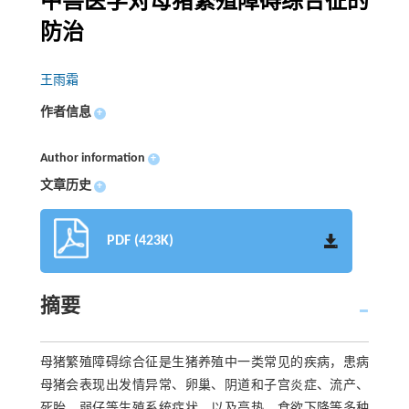
中兽医学对母猪繁殖障碍综合征的
防治
王雨霜
作者信息
+
Author information
+
文章历史
+
PDF (423K)
摘要
母猪繁殖障碍综合征是生猪养殖中一类常见的疾病，患病
母猪会表现出发情异常、卵巢、阴道和子宫炎症、流产、
死胎、弱仔等生殖系统症状，以及高热、食欲下降等多种