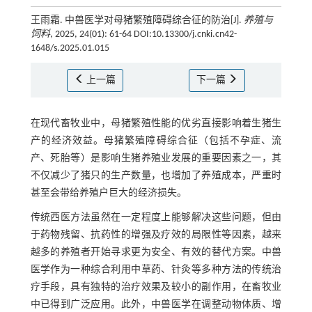
王雨霜. 中兽医学对母猪繁殖障碍综合征的防治[J].
养殖与
饲料
, 2025, 24(01): 61-64 DOI:10.13300/j.cnki.cn42-
1648/s.2025.01.015
上一篇
下一篇
在现代畜牧业中，母猪繁殖性能的优劣直接影响着生猪生
产的经济效益。母猪繁殖障碍综合征（包括不孕症、流
产、死胎等）是影响生猪养殖业发展的重要因素之一，其
不仅减少了猪只的生产数量，也增加了养殖成本，严重时
甚至会带给养殖户巨大的经济损失。
传统西医方法虽然在一定程度上能够解决这些问题，但由
于药物残留、抗药性的增强及疗效的局限性等因素，越来
越多的养殖者开始寻求更为安全、有效的替代方案。中兽
医学作为一种综合利用中草药、针灸等多种方法的传统治
疗手段，具有独特的治疗效果及较小的副作用，在畜牧业
中已得到广泛应用。此外，中兽医学在调整动物体质、增