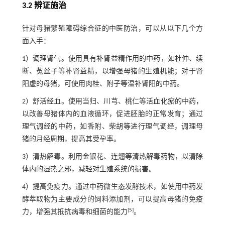
3.2 辨证施治
针对母猪繁殖障碍综合征的中医防治，可以从以下几个方
面入手：
1）调理肾气。使用具有补肾益精作用的中药，如杜仲、续
断、菟丝子等补肾益精，以增强母猪的生殖机能；对于肾
阳虚的母猪，可使用肉桂、附子等温补肾阳的中药。
2）舒活经血。使用当归、川芎、桃仁等活血化瘀的中药，
以改善母猪体内的血液循环，促进胚胎的正常发育；通过
理气调经的中药，如香附、柴胡等进行理气调经，调理母
猪的月经周期，提高其受孕率。
3）清热解毒。利用金银花、连翘等清热解毒药物，以清除
体内的湿热之邪，减轻对生殖系统的损害。
4）提高免疫力。通过中药微生态发酵技术，如使用中药发
酵萃取物为主要成分的饲料添加剂，可以提高母猪的免疫
[
5
]
力，增强其抵抗病毒和细菌的能力
。