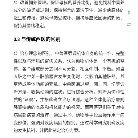
5）改善饲养管理。保证母猪的营养均衡，避免饲料中营养
成分的缺乏或过剩；保持猪舍的清洁卫生，减少病原体的
滋生和传播。避免母猪受惊吓、拥挤等应激因素的刺激，
保持其情绪稳定。
3.3 与传统西医的区别
1）治疗理念的区别。中兽医强调机体自身的统一性、完整
性以及与环境的密切关系，认为动物机体是一个有机的整
体，各个组成部分之间不可分割，相互牵制、平衡。如当
五脏之中某一脏腑器官发生变化时，会影响其他脏器，甚
至造成整体功能的紊乱。中兽医通过望、闻、问、切等诊
断方法，收集动物的症状，进行综合分析，判断为何种性
质的“证候”，并据此确立治疗法则。这种个体化治疗原则
强调疾病的本质和机体能力的盛衰。而西医更侧重于对疾
病局部病变的治疗，通过手术、药物等手段直接作用于病
变部位，强调对疾病病因的探究，通过科学研究明确疾病
的发生机制，并据此制定治疗方案。