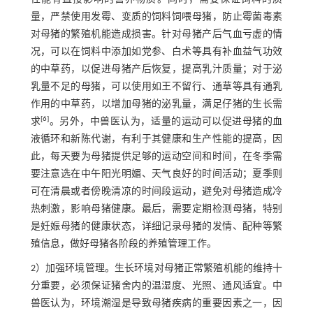
量，严禁使用发霉、变质的饲料饲喂母猪，防止霉菌毒素
对母猪的繁殖机能造成损害。针对母猪产后气血亏虚的情
况，可以在饲料中添加如党参、白术等具有补血益气功效
的中草药，以促进母猪产后恢复，提高乳汁质量；对于泌
乳量不足的母猪，可以使用如王不留行、通草等具有通乳
作用的中草药，以增加母猪的泌乳量，满足仔猪的生长需
[
6
]
求
。另外，中兽医认为，适量的运动可以促进母猪的血
液循环和新陈代谢，有利于其健康和生产性能的提高，因
此，每天要为母猪提供足够的运动空间和时间，在冬季需
要注意选在中午阳光明媚、天气良好的时间活动；夏季则
可在清晨或者傍晚清凉的时间段运动，避免对母猪造成冷
热刺激，影响母猪健康。最后，需要定期检测母猪，特别
是妊娠母猪的健康状态，详细记录母猪的发情、配种等繁
殖信息，做好母猪各阶段的养殖管理工作。
2）加强环境管理。生长环境对母猪正常繁殖机能的维持十
分重要，必须保证猪舍内的温湿度、光照、通风适宜。中
兽医认为，环境潮湿是导致母猪疾病的重要因素之一，因