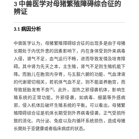
3 中兽医学对母猪繁殖障碍综合征的
辨证
3.1 病因分析
中兽医学认为，母猪繁殖障碍综合征的出现多是由于母猪
长期处于内忧外患的因素影响下，内在身体受到外来病毒
入侵，肾气不足，血气运行不畅，进而导致发情及培育障
碍。其中肾为先天之本，主生殖，肾气不足则生殖机能下
降。而胎儿在胞宫内孕育，与五脏六腑的功能、气血津液
的代谢密切相关，若机体气血不足，则不能滋养胞宫，而
[
4
]
导致胚胎发育不良
。此外，湿热之邪侵袭机体，影响生
殖系统的正常功能。外邪侵袭，如病毒、细菌等外感病
邪，侵入机体后破坏生殖系统的平衡。可以看出，母猪繁
殖障碍综合征是机体长期受到外界病毒侵袭，正气受损所
致的消化、内分泌、免疫以及内循环系统损伤，造成母猪
长期处于亚健康或者临床病症的状态。