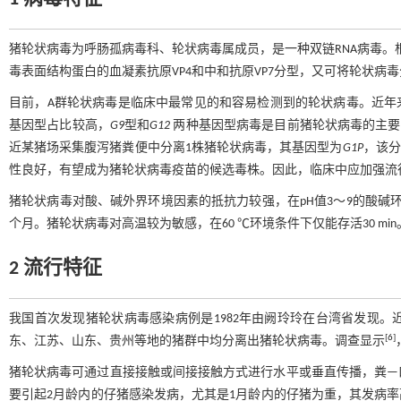
猪轮状病毒为呼肠孤病毒科、轮状病毒属成员，是一种双链RNA病毒。
毒表面结构蛋白的血凝素抗原VP4和中和抗原VP7分型，又可将轮状病毒分
目前，A群轮状病毒是临床中最常见的和容易检测到的轮状病毒。近年来
基因型占比较高，
G9
型和
G12
两种基因型病毒是目前猪轮状病毒的主要
近某猪场采集腹泻猪粪便中分离1株猪轮状病毒，其基因型为
G1P
，该分
性良好，有望成为猪轮状病毒疫苗的候选毒株。因此，临床中应加强流
猪轮状病毒对酸、碱外界环境因素的抵抗力较强，在pH值3～9的酸碱
个月。猪轮状病毒对高温较为敏感，在60 ℃环境条件下仅能存活30 mi
2 流行特征
我国首次发现猪轮状病毒感染病例是1982年由阙玲玲在台湾省发现
[
6
]
东、江苏、山东、贵州等地的猪群中均分离出猪轮状病毒。调查显示
猪轮状病毒可通过直接接触或间接接触方式进行水平或垂直传播，粪—
要引起2月龄内的仔猪感染发病，尤其是1月龄内的仔猪为重，其发病率高