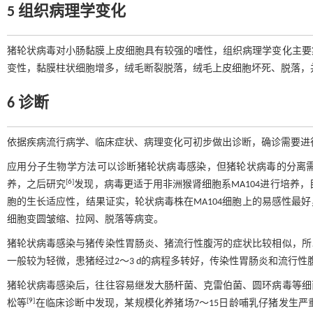
5 组织病理学变化
猪轮状病毒对小肠黏膜上皮细胞具有较强的嗜性，组织病理学变化主要
变性，黏膜柱状细胞增多，绒毛断裂脱落，绒毛上皮细胞坏死、脱落，
6 诊断
依据疾病流行病学、临床症状、病理变化可初步做出诊断，确诊需要进
应用分子生物学方法可以诊断猪轮状病毒感染，但猪轮状病毒的分离
[
6
]
养，之后研究
发现，病毒更适于用非洲猴肾细胞系MA104进行培养，
胞的生长适应性，结果证实，轮状病毒株在MA104细胞上的易感性最好
细胞变圆皱缩、拉网、脱落等病变。
猪轮状病毒感染与猪传染性胃肠炎、猪流行性腹泻的症状比较相似，所
一般较为轻微，患猪经过2～3 d的病程多转好，传染性胃肠炎和流行
猪轮状病毒感染后，往往容易继发大肠杆菌、克雷伯菌、圆环病毒等细
[
9
]
松等
在临床诊断中发现，某规模化养猪场7～15日龄哺乳仔猪发生