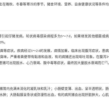
发生在晚秋、冬春等寒冷的季节，猪舍环境、营养、自身健康状况等条件均
引起仔猪发病。轮状病毒感染病程多为5～7 d，如果继发其他细菌或病
0%。
等症状。疾病经过1～2 d的发展，病情加重，临床出现腹泻症状，患
味，严重者粪便带有黏液和血液，有的病猪还出现呕吐现象。在腹泻3～
[
7
]
患猪可出现脱水、心力衰竭、酸中毒等症状，最终因大量脱水衰竭而亡
猪胃内充满未消化的凝乳块和乳汁；小肠壁变薄、出血、呈半透明状，肠
水肿；大肠黏膜呈条状或弥漫性出血，有的病死猪会出现肝脏肿大，心肌