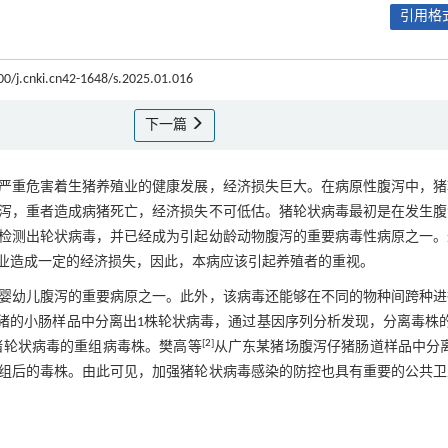
引用格式
00/j.cnki.cn42-1648/s.2025.01.016
下一篇
严重危害着生猪养殖业的健康发展，经济损失巨大。在病原性腹泻中，猪
泻，重者造成病猪死亡，经济损失不可低估。猪轮状病毒最初是在发生腹
检测出轮状病毒，并已经成为引起幼龄动物腹泻的重要病毒性病原之一。
业造成一定的经济损失，因此，本病应该引起养殖者的重视。
婴幼儿腹泻的重要病原之一。此外，该病毒还能够在不同的物种间跨种进
猪的小肠样品中分离出1株轮状病毒，通过基因序列分析发现，分离毒株
[
2
]
猪轮状病毒的重组病毒株。樊高等
从广东某猪场腹泻仔猪肠道样品中分
组后的毒株。由此可见，加强猪轮状病毒感染的防控也具有重要的公共卫