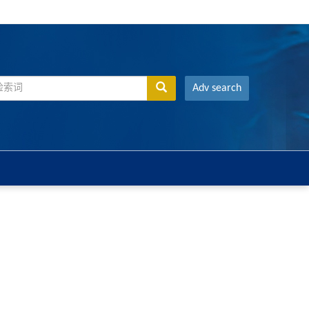
Adv search