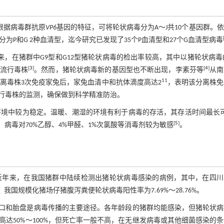
根据病毒群抗原
VP6
基因的特征，可将轮状病毒分为A～J共10个基因群。
为P和G 2种血清型，迄今研究已发现了35个P血清型和27个G血清型病毒
，在猪群中G9型和G12型猪轮状病毒的检出率较高，其中以猪轮状病毒
[
3
]
[
4
]
流行毒株
。然而，猪轮状病毒新的基因型也不断出现，李素芬等
从南
11
离毒株3次免疫家兔后，家兔血清中和抗体滴度高达2
，表明该分离株免
行毒株的监测，确保做到科学精准防治。
环境中较为稳定。温暖、潮湿的环境有利于病毒的存活，其存活时间最长
[
5
]
n。病毒对70%乙醇、4%甲醛、1%次氯酸等消毒剂较为敏感
。
。近年来，在我国猪群中陆续检测出猪轮状病毒感染的病例，其中，在四川
，我国规模化猪场仔猪腹泻粪便轮状病毒阳性率为7.69%～28.76%。
口和胎盘是病毒传播的主要途径。各年龄段的猪群均能感染，但猪轮状病
达50%～100%，但死亡率一般不高，在无继发病毒或其他细菌感染的