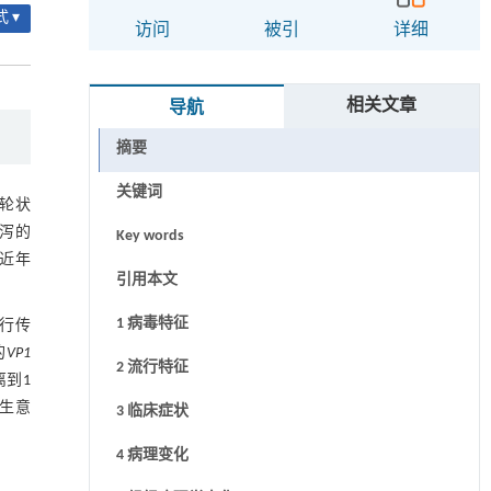
 ▾
访问
被引
详细
相关文章
导航
摘要
关键词
轮状
泻的
Key words
近年
引用本文
1 病毒特征
行传
的
VP1
2 流行特征
离到1
生意
3 临床症状
4 病理变化