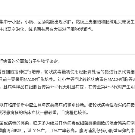
集中于小肠。小肠、回肠黏膜出现水肿，黏膜上皮细胞和肠绒毛尖端发生
[
4
]
并出现空泡化，绒毛固有层有大量淋巴细胞浸润
。
行病毒的分离和分子生物学鉴定。
需要细胞接种进行培养，轮状病毒最初使用经胰酶处理的猪进行原代肾细
[
8
]
目前主要采用MA104细胞培养。刘小兰等
比较轮状病毒在MA104细胞等
，且病料样品在细胞盲传第1～3代无明显病变，在传至第4～6代时产生
以在临床诊断中应注意与这类疾病的鉴别诊断。猪轮状病毒性腹泻的病猪
性腹泻患病猪的临床症状一般较重，且病程也较长。
菌或病毒的感染，临床多为继发其他病毒或细菌感染而致的混合感染病例
严重腹泻和呕吐，甚至死亡，且死亡率较高。腹泻哺乳仔猪小肠壁呈薄的半