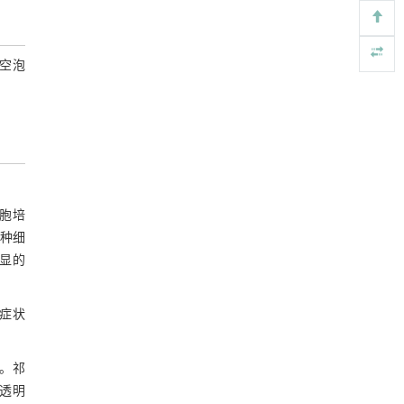
空泡
胞培
8种细
明显的
症状
。祁
透明