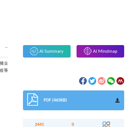
AI Summary
AI Mindmap
猪业
疫等
PDF (465KB)
2441
0