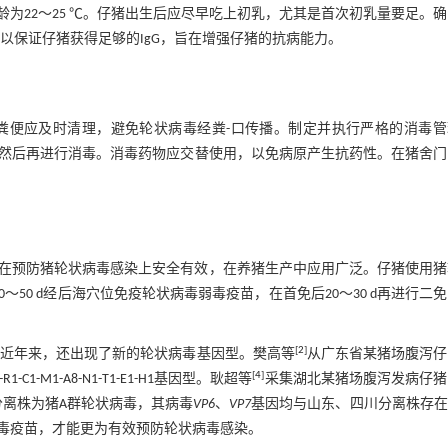
～30日龄为22～25 ℃。仔猪出生后应尽早吃上初乳，尤其是首次初乳量要足。
头，以保证仔猪获得足够的IgG，旨在增强仔猪的抗病能力。
粪便应及时清理，避免轮状病毒经粪-口传播。制定并执行严格的消毒管
，然后再进行消毒。消毒药物应交替使用，以免病原产生抗药性。在猪舍门
在预防猪轮状病毒感染上安全有效，在养猪生产中应用广泛。仔猪使用猪
50 d经后海穴位免疫轮状病毒弱毒疫苗，在首免后20～30 d再进行二
[
2
]
，近年来，还出现了新的轮状病毒基因型。樊高等
从广东省某猪场腹泻仔
[
4
]
1-M1-A8-N1-T1-E1-H1基因型。耿超等
采集湖北某猪场腹泻发病仔猪
分离株为猪A群轮状病毒，其病毒
VP6
、
VP7
基因均与山东、四川分离株存在
毒疫苗，才能更为有效预防轮状病毒感染。