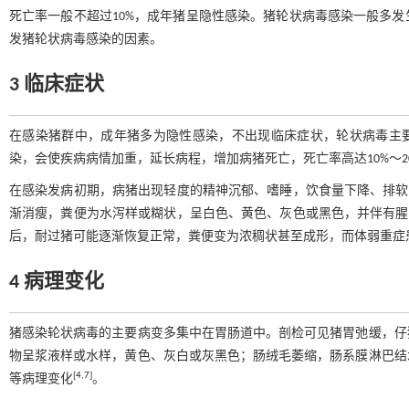
死亡率一般不超过10%，成年猪呈隐性感染。猪轮状病毒感染一般多
发猪轮状病毒感染的因素。
3 临床症状
在感染猪群中，成年猪多为隐性感染，不出现临床症状，轮状病毒主要
染，会使疾病病情加重，延长病程，增加病猪死亡，死亡率高达10%～2
在感染发病初期，病猪出现轻度的精神沉郁、嗜睡，饮食量下降、排软粪
渐消瘦，粪便为水泻样或糊状，呈白色、黄色、灰色或黑色，并伴有腥臭
后，耐过猪可能逐渐恢复正常，粪便变为浓稠状甚至成形，而体弱重症
4 病理变化
猪感染轮状病毒的主要病变多集中在胃肠道中。剖检可见猪胃弛缓，仔
物呈浆液样或水样，黄色、灰白或灰黑色；肠绒毛萎缩，肠系膜淋巴结
[
4
,
7
]
等病理变化
。