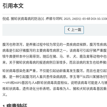
引用本文
倪成. 猪轮状病毒病的防治[J].
养殖与饲料
, 2025, 24(01): 65-68 DOI:10.133
上一篇
腹泻也称泄泻，是养猪过程中较为常见的一类疾病症候群，腹泻性疾病
病毒是引起仔猪腹泻的主要病毒性病原之一，该病毒可引起仔猪严重腹
犊牛粪便样本中分离得到，随后在猪、马、羊、犬、鹿及禽等动物中也
来，关于猪轮状病毒病的报道病例日渐增多，而且该病的发生也给养猪
轮状病毒感染危害严重，不仅能引起幼龄畜禽发生腹泻，而且也是引起
[
1
]
播，是一种引起腹泻的人畜共患传染病病原。李玉等
从四川某猪场仔
～
VP3
和
NSP3
基因与人A群轮状病毒高度相似，说明该病毒可能是人与
株轮状病毒，遗传进化分析表明，该毒株为人、猪和犬轮状病毒基因重
义。
1 病毒特征