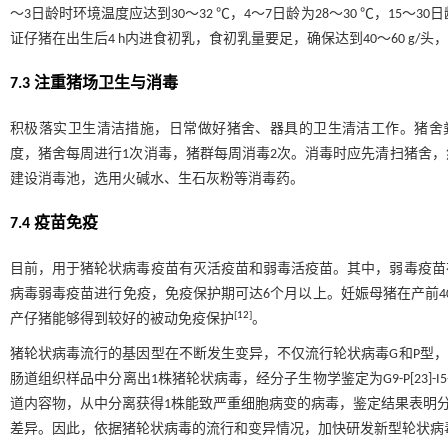
～3日龄时环境温度应达到30～32 ℃，4～7日龄为28～30 ℃，15
证仔猪在出生后4 h内进食初乳，食初乳量要足，确保达到40～60 g/
7.3 注重猪场卫生与消毒
积极落实卫生清洁措施，日常做好猪舍、器具的卫生清洁工作。猪舍
度，猪舍每周进行1次消毒，猪群每周消毒2次。消毒时应先清扫猪舍
建设消毒池，选用火碱水、生石灰粉等消毒药。
7.4 疫苗免疫
目前，用于猪轮状病毒疫苗有灭活疫苗和弱毒活疫苗。其中，弱毒疫苗
病毒弱毒疫苗进行免疫，免疫保护期可达6个月以上。妊娠母猪在产前40～
[
12
]
产仔猪能够得到较好的被动免疫保护
。
猪轮状病毒流行的基因型在不断发生变异，不仅流行轮状病毒G和P型
肠道组织样品中分离出1株猪轮状病毒，经分子生物学鉴定为G9-P[23]-I5-R1-C
道内容物，从中分离获得1株能致严重细胞病变的病毒，鉴定结果表明
差异。因此，依据猪轮状病毒的流行和变异情况，加快研发新型轮状病