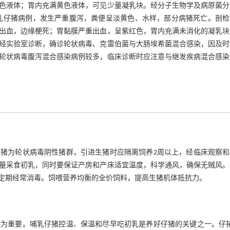
色液体；胃内充满黄色液体，可见少量凝乳块。经分子生物学及病原菌分
乳仔猪病例，发生严重腹泻，粪便呈淡黄色、水样，部分病猪死亡。剖检
出血，边缘梗死；胃黏膜严重出血，呈紫红色，胃内充满未消化的凝乳块
经实验室诊断，确诊轮状病毒、克雷伯菌与大肠埃希菌混合感染，因及时
轮状病毒腹泻混合感染病例较多，临床诊断时应注意与继发疾病混合感染
猪为轮状病毒阴性猪群，引进生猪时应隔离饲养2周以上，经临床观察和
量采食初乳，同时要保证产房和产床适宜温度，科学通风，确保无贼风。
定期经常消毒。饲喂营养均衡的全价饲料，提高生猪机体抵抗力。
为重要。哺乳仔猪控温、保温和尽早吃初乳是养好仔猪的关键之一。仔猪