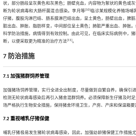
状，部分肠段呈灰黄色和灰黑色；肠壁充血，内容物为絮状的黄色或灰
[
10
]
断为轮状病毒和大肠杆菌混合感染。李月等
临诊某规模化养殖场哺
仔猪，腹股沟淋巴结、肠系膜淋巴结出血，呈土黄色，肠壁出血，脾脏
脏出血、肿胀、脂肪样变，中间部位呈土黄色；肺脏严重出血、肿胀。
科学防治措施，病情得到有效控制。由此可见，在临床实际病例中，猪
[
11
]
断，以便采取更为精准的治疗方法
。
7 防治措施
7.1 加强猪群饲养管理
加强猪场饲养管理，实行全进全出制度，尽量做到自繁自养，确保引进
检测无轮状病毒感染后再引入猪舍混群饲养。必须保障新生仔猪及时足
场严格执行生物安全措施，保持猪舍环境卫生，产房、产床和保温箱要
7.2 重视哺乳仔猪保健
哺乳仔猪极易发生猪轮状病毒感染，因此，加强幼龄猪保健工作措施尤