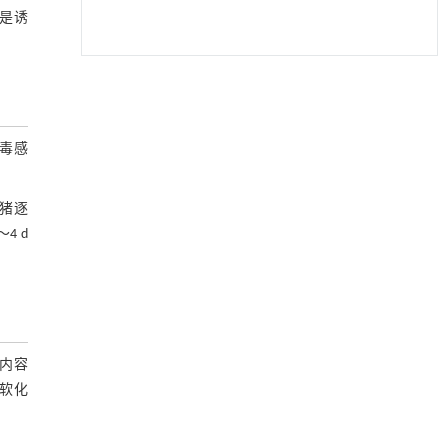
是诱
毒感
病猪逐
4 d
。
内容
软化