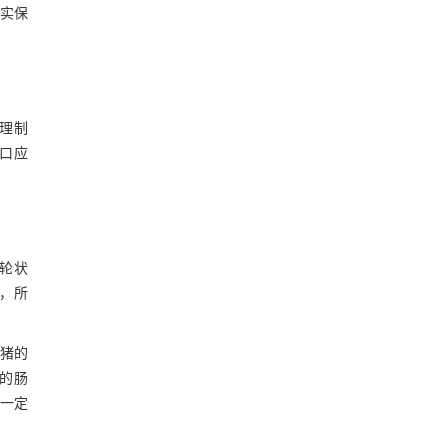
确实保
理制
口应
轮状
免，所
猪的
的肠
一定