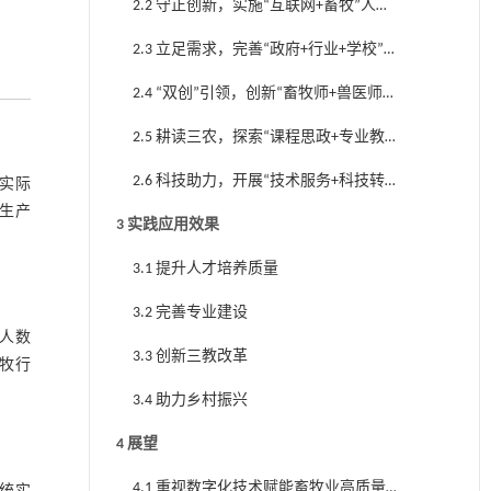
2.2 守正创新，实施“互联网+畜牧”人才
培养路径
2.3 立足需求，完善“政府+行业+学校”人
才培养机制
2.4 “双创”引领，创新“畜牧师+兽医师
+企业家”人才进阶路径
2.5 耕读三农，探索“课程思政+专业教学
+双创教育”贯通式教学模式
2.6 科技助力，开展“技术服务+科技转
实际
化”专业科技服务
生产
3 实践应用效果
3.1 提升人才培养质量
3.2 完善专业建设
人数
3.3 创新三教改革
牧行
3.4 助力乡村振兴
4 展望
4.1 重视数字化技术赋能畜牧业高质量