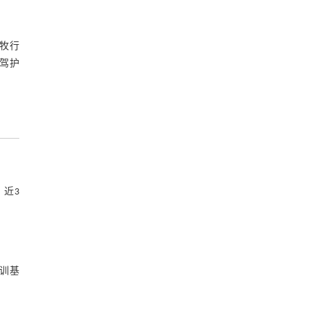
牧行
驾护
，近3
训基