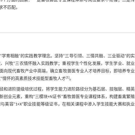
3个方面的因素：一是畜牧兽医专业课程体系与岗位要求不衔接；二是传
求不匹配。
学育相融”的实践教学理念。坚持“三导引领、三情共融、三业驱动”的
爱牧、兴牧”三农情怀融入实践教学；重视学生个性化发展，学生学业、就
面向现代畜牧产业中高端，确立畜牧兽医专业人才培养目标，即培养专业
[
1
]
”情怀的高素质技术技能型畜牧人才
。
径和进阶提级培优过程，将学生能力进阶路径分为基石层、技咖层、精英
创业元素，重构“三模块+N证书”畜牧兽医专业课程体系，构建畜禽繁
美容“1+X”职业技能等级证书，在相关课程中渗入学生技能大赛和执