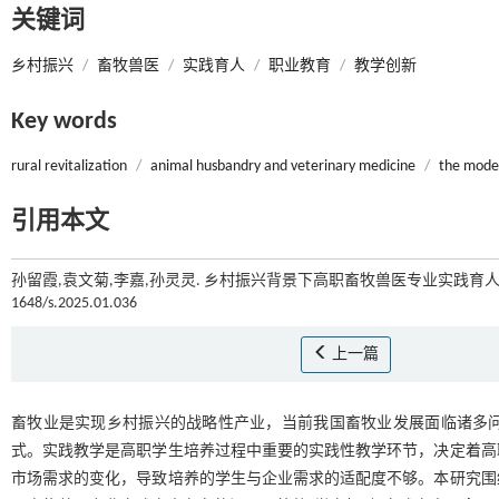
关键词
乡村振兴
/
畜牧兽医
/
实践育人
/
职业教育
/
教学创新
Key words
rural revitalization
/
animal husbandry and veterinary medicine
/
the model
引用本文
孙留霞,袁文菊,李嘉,孙灵灵. 乡村振兴背景下高职畜牧兽医专业实践育人模
1648/s.2025.01.036
上一篇
畜牧业是实现乡村振兴的战略性产业，当前我国畜牧业发展面临诸多
式。实践教学是高职学生培养过程中重要的实践性教学环节，决定着高
市场需求的变化，导致培养的学生与企业需求的适配度不够。本研究围