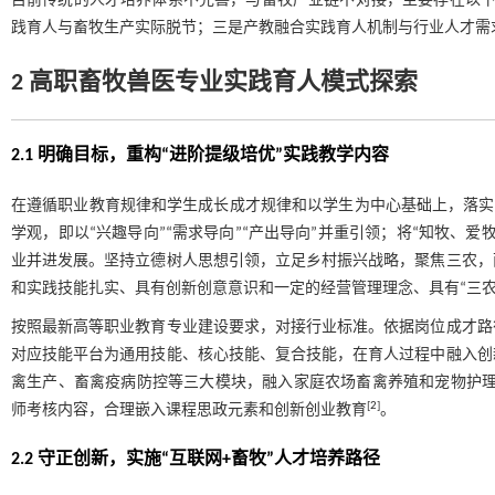
目前传统的人才培养体系不完善，与畜牧产业链不对接，主要存在以下
践育人与畜牧生产实际脱节；三是产教融合实践育人机制与行业人才需
2 高职畜牧兽医专业实践育人模式探索
2.1 明确目标，重构“进阶提级培优”实践教学内容
在遵循职业教育规律和学生成长成才规律和以学生为中心基础上，落实“
学观，即以“兴趣导向”“需求导向”“产出导向”并重引领；将“知牧、
业并进发展。坚持立德树人思想引领，立足乡村振兴战略，聚焦三农，
和实践技能扎实、具有创新创意意识和一定的经营管理理念、具有“三农
按照最新高等职业教育专业建设要求，对接行业标准。依据岗位成才路
对应技能平台为通用技能、核心技能、复合技能，在育人过程中融入创新
禽生产、畜禽疫病防控等三大模块，融入家庭农场畜禽养殖和宠物护理与
[
2
]
师考核内容，合理嵌入课程思政元素和创新创业教育
。
2.2 守正创新，实施“互联网+畜牧”人才培养路径