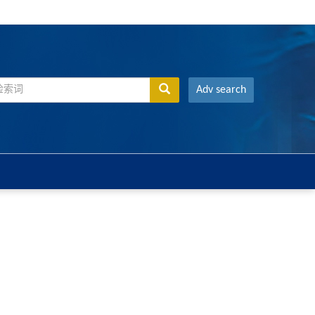
Adv search