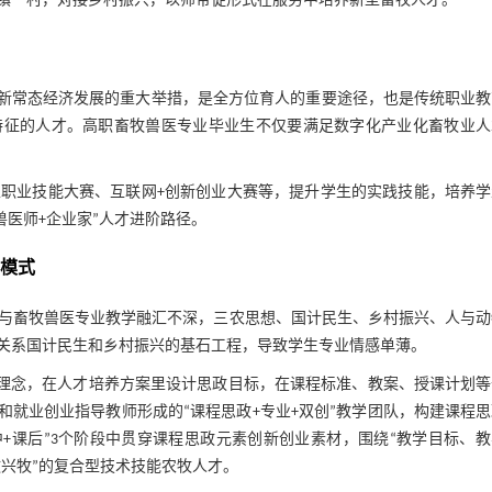
镇一村，对接乡村振兴，以师带徒形式在服务中培养新型畜牧人才。
家新常态经济发展的重大举措，是全方位育人的重要途径，也是传统职业教
特征的人才。高职畜牧兽医专业毕业生不仅要满足数字化产业化畜牧业人
职业技能大赛、互联网+创新创业大赛等，提升学生的实践技能，培养学
兽医师+企业家”人才进阶路径。
学模式
与畜牧兽医专业教学融汇不深，三农思想、国计民生、乡村振兴、人与动
关系国计民生和乡村振兴的基石工程，导致学生专业情感单薄。
政”理念，在人才培养方案里设计思政目标，在课程标准、教案、授课计划
和就业创业指导教师形成的“课程思政+专业+双创”教学团队，构建课程
中+课后”3个阶段中贯穿课程思政元素创新创业素材，围绕“教学目标、
牧兴牧”的复合型技术技能农牧人才。