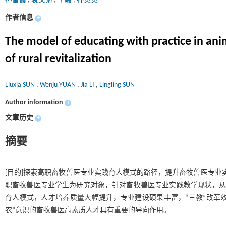
孙留霞
,
袁文菊
,
李嘉
,
孙灵灵
作者信息
+
The model of educating with practice in ani
of rural revitalization
Liuxia SUN
,
Wenju YUAN
,
Jia LI
,
Lingling SUN
Author information
+
文章历史
+
摘要
[目的]探索高职畜牧兽医专业实践育人模式的路径，提升畜牧兽医专业实
职畜牧兽医专业学生为研究对象，针对畜牧兽医专业实践教学现状，从
育人模式，人才培养质量大幅提升，专业建设硕果丰富，“三教”改革效
农”意识的畜牧兽医高素质人才具有重要的导向作用。