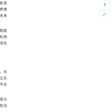
新思
用于背面供电网络的纯钌n-TSV加工与极致全干
[5]
养殖
法SOI晶圆减薄技术
未来
Engineering
. 2026, Vol.58(3): 1-303
https://doi.org/10.1016/j.eng.2025.10.026
赋能
利用
息化
制，共
立实
专业
类分
病防治