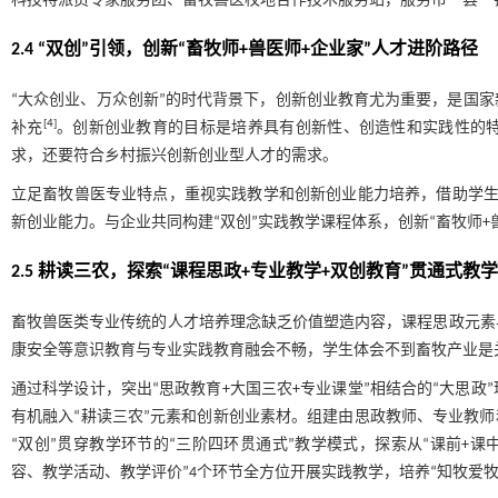
科技特派员专家服务团、畜牧兽医校地合作技术服务站，服务市一县一
2.4 “双创”引领，创新“畜牧师+兽医师+企业家”人才进阶路径
“大众创业、万众创新”的时代背景下，创新创业教育尤为重要，是国
[
4
]
补充
。创新创业教育的目标是培养具有创新性、创造性和实践性的
求，还要符合乡村振兴创新创业型人才的需求。
立足畜牧兽医专业特点，重视实践教学和创新创业能力培养，借助学生
新创业能力。与企业共同构建“双创”实践教学课程体系，创新“畜牧师+
2.5 耕读三农，探索“课程思政+专业教学+双创教育”贯通式教
畜牧兽医类专业传统的人才培养理念缺乏价值塑造内容，课程思政元素
康安全等意识教育与专业实践教育融会不畅，学生体会不到畜牧产业是
通过科学设计，突出“思政教育+大国三农+专业课堂”相结合的“大思
有机融入“耕读三农”元素和创新创业素材。组建由思政教师、专业教师
“双创”贯穿教学环节的“三阶四环贯通式”教学模式，探索从“课前+课
容、教学活动、教学评价”4个环节全方位开展实践教学，培养“知牧爱