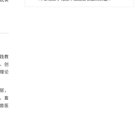
统实
发展
4.2 重视实践育人对创新创业能力的重
降温路面涂层混合反射行为及其对道路光环境
[1]
要性
安全的影响研究
4.3 重视毕业生有效服务乡村振兴能力
Engineering
. 2026, Vol.58(3): 1-303
培养
https://doi.org/10.1016/j.eng.2025.06.014
参考文献
用于宽浓度范围高效捕集CO₂及低能耗再生的新
基金资助
[2]
型酮基IPDA相变吸收剂
实践教
Engineering
. 2026, Vol.58(3): 1-303
业、创
https://doi.org/10.1016/j.eng.2025.05.008
理论
动力学引导的聚对苯二甲酸乙二酯可控低聚解
[3]
聚及其定制化高性能聚合物升级回收
层，
Engineering
. 2026, Vol.58(3): 1-303
殖、畜
https://doi.org/10.1016/j.eng.2026.02.010
业兽医
基于机器学习揭示二氢杨梅素抑制TGF-β/ALK5
[4]
信号通路治疗肺纤维化的新机制
Engineering
. 2026, Vol.58(3): 1-303
https://doi.org/10.1016/j.eng.2025.10.017