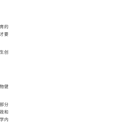
育的
才要
生创
物健
等部分
思政和
教学内