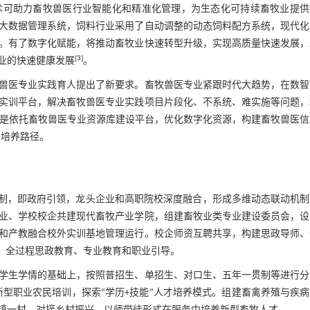
术可助力畜牧兽医行业智能化和精准化管理，为生态化可持续畜牧业提供
大数据管理系统，饲料行业采用了自动调整的动态饲料配方系统，现代化
。有了数字化赋能，将推动畜牧业快速转型升级，实现高质量快速发展，
[
3
]
业的快速健康发展
。
兽医专业实践育人提出了新要求。畜牧兽医专业紧跟时代大趋势，在数智
实训平台，解决畜牧兽医专业实践项目片段化、不系统、难实施等问题，
二是依托畜牧兽医专业资源库建设平台，优化数字化资源，构建畜牧兽医信
才培养路径。
机制，即政府引领，龙头企业和高职院校深度融合，形成多维动态联动机
业、学校校企共建现代畜牧产业学院，组建畜牧业类专业建设委员会，设
和产教融合校外实训基地管理运行。校企师资互聘共享，构建思政导师、
、全过程思政教育、专业教育和职业引导。
学生学情的基础上，按照普招生、单招生、对口生、五年一贯制等进行分
新型职业农民培训，探索“学历+技能”人才培养模式。组建畜禽养殖与疾