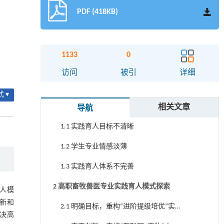
PDF (418KB)
摘要
关键词
1133
0
Key words
访问
被引
详细
引用本文
 ▾
1 高职畜牧兽医专业实践育人存在的问题
相关文章
导航
1.1 实践育人目标不清晰
1.2 学生专业情感淡薄
1.3 实践育人体系不完善
2 高职畜牧兽医专业实践育人模式探索
人模
新和
2.1 明确目标，重构“进阶提级培优”实践
决高
教学内容