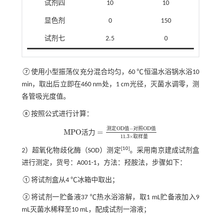
试剂四
10
10
显色剂
0
150
试剂七
2.5
0
⑦使用小型振荡仪充分混合均匀，60 ℃恒温水浴锅水浴10
min，取出后立即在460 nm处，1 cm光径，灭菌水调零，测
各管吸光度值。
⑧按照公式进行计算：
O
D
−
O
D
测
定
值
对
照
值
M
P
O
=
活
力
M
P
O
活力
=
测定
O
D
值
-
对照
O
D
值
11.3
×
取样
量
11.3
×
取
样
量
[
10
]
2）超氧化物歧化酶（SOD）测定
。采用南京建成试剂盒
进行测定，货号：A001-1，方法：羟胺法，步骤如下：
①将试剂盒从4 ℃冰箱中取出；
②将试剂一贮备液37 ℃热水浴溶解，取1 mL贮备液加入9
mL灭菌水稀释至10 mL，配成试剂一溶液；