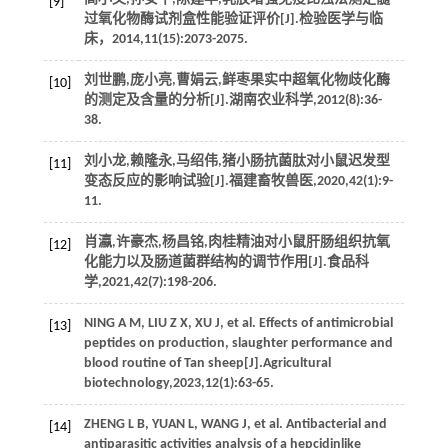
[9]
过氧化物酶试剂盒性能验证评价[J].
检验医学与临
床
，
2014
,
11
(15):2073-2075.
刘世鹏,庞小亮,曹娟云,鲜枣果实中超氧化物歧化酶
[10]
的测定及含量的分析[J].
湖南农业科学
,
2012
(8):36-
38.
刘小龙,赖隆永,马绍伟,猪小肠抗菌肽对小鼠迟发型
[11]
变态反应的影响试验[J].
福建畜牧兽医
,
2020
,
42
(1):9-
11.
肖瀛,许豪杰,杨昌铭,肉桂精油对小鼠肝肠组织抗氧
[12]
化能力以及肠道菌群结构的调节作用[J].
食品科
学
,
2021
,
42
(7):198-206.
NING
A M
,
LIU
Z X
,
XU
J
, et al. Effects of antimicrobial
[13]
peptides on production, slaughter performance and
blood routine of Tan sheep[J].
Agricultural
biotechnology
,
2023
,
12
(1):63-65.
ZHENG
L B
,
YUAN
L
,
WANG
J
, et al. Antibacterial and
[14]
antiparasitic activities analysis of a hepcidinlike