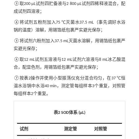
③取200 μL试剂四贮备液与2 800 μL试剂四稀释液混合，配
成试剂四溶液；
④将试剂五粉剂加入75 ℃灭菌水37.5 mL（事先调好水浴
锅的温度）溶解，用锡箔纸包裹严实避光保存；
⑤将试剂六粉剂加入37.5 mL灭菌水溶解，用锡箔纸包裹严
实避光保存；
⑥取12 mL试剂五溶液与12 mL试剂六溶液与8 mL冰乙酸混
合，配显色剂，用锡箔纸包裹严实避光保存；
⑦按
表2
操作并使用小型振荡仪充分混合均匀，在37 ℃恒
温水浴锅中水浴40 min，测定管每组样本3个重复，对照管
每组样本2个重复。
表2 SOD体系 (μL)
试剂
测定管
对照管