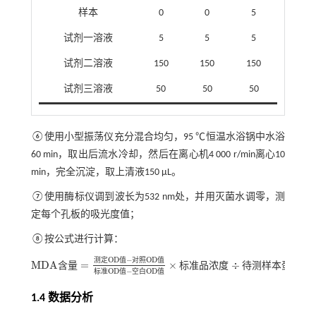
样本
0
0
5
试剂一溶液
5
5
5
试剂二溶液
150
150
150
试剂三溶液
50
50
50
⑥使用小型振荡仪充分混合均匀，95 ℃恒温水浴锅中水浴
60 min，取出后流水冷却，然后在离心机4 000 r/min离心10
min，完全沉淀，取上清液150 μL。
⑦使用酶标仪调到波长为532 nm处，并用灭菌水调零，测
定每个孔板的吸光度值；
⑧按公式进行计算：
O
D
−
O
D
测
定
值
对
照
值
M
D
A
=
×
÷
含
量
标
准
品
浓
度
待
测
样
本
蛋
白
浓
M
D
A
含量
=
测定
O
D
值
-
对照
O
D
值
标准
O
D
值
-
空白
O
D
值
×
标准
品浓
度
÷
O
D
−
O
D
标
准
值
空
白
值
1.4 数据分析