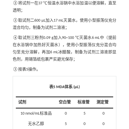
②将试剂一在37 ℃恒温水浴锅中水浴加温以便溶解，直至
透明；
③取试剂二600 μL加入17 mL灭菌水，使用小型振荡仪充分
混合均匀，制备为试剂二溶液；
④取试剂三粉剂0.09 g加入90~100 ℃灭菌水6 mL中（提前
在水浴锅中加热好灭菌水），使用小型振荡仪充分混合均
匀至充分溶解，再加6 mL冰醋酸，制备为试剂三溶液即显
色剂，用锡箔纸包裹严实避光保存；
⑤按
表5
操作。
表5 MDA体系 (μL)
试剂
空白管
标准管
测定管
10 nmol/mL标准品
0
5
0
无水乙醇
5
0
0