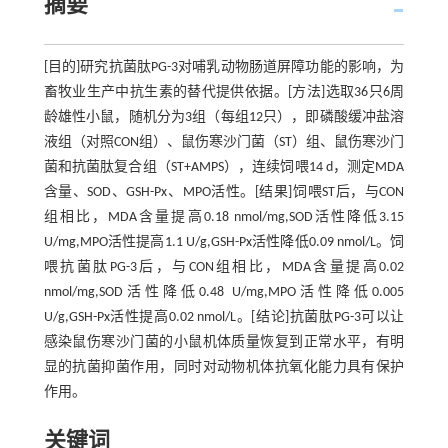
摘要
[目的]研究抗菌肽PG-3对哺乳动物肠道屏障功能的影响，为
畜牧业生产中抗生素的替代提供依据。[方法]选取36只6周
龄雄性小鼠，随机分为3组（每组12只），即磷酸缓冲盐溶
液组（对照CON组）、鼠伤寒沙门菌（ST）组、鼠伤寒沙门
菌和抗菌肽复合组（ST+AMPS），连续饲喂14 d，测定MDA
含量、SOD、GSH-Px、MPO活性。[结果]饲喂ST后，与CON
组相比，MDA含量提高0.18 nmol/mg,SOD活性降低3.15
U/mg,MPO活性提高1.1 U/g,GSH-Px活性降低0.09 nmol/L。饲
喂抗菌肽PG-3后，与CON组相比，MDA含量提高0.02
nmol/mg,SOD活性降低0.48 U/mg,MPO活性降低0.005
U/g,GSH-Px活性提高0.02 nmol/L。[结论]抗菌肽PG-3可以让
感染鼠伤寒沙门菌的小鼠机体质量恢复到正常水平，有明
显的抗菌抑菌作用，同时对动物机体抗氧化能力具有保护
作用。
关键词