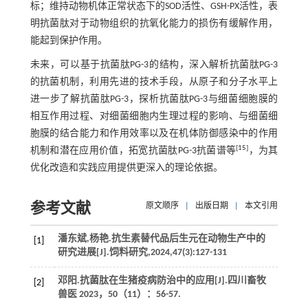
标；维持动物机体正常状态下的SOD活性、GSH-PX活性，表
明抗菌肽对于动物组织的抗氧化能力的损伤有缓解作用，
能起到保护作用。
未来，可以基于抗菌肽PG-3的结构，深入解析抗菌肽PG-3
的抗菌机制，利用先进的技术手段，从原子和分子水平上
进一步了解抗菌肽PG-3，探析抗菌肽PG-3与细菌细胞膜的
相互作用过程、对细菌细胞内生理过程的影响、与细菌细
胞膜的结合能力和作用效率以及在机体防御感染中的作用
[
15
]
机制和潜在应用价值，拓宽抗菌肽PG-3抗菌谱等
，为其
优化改造和实践应用提供更深入的理论依据。
参考文献
原文顺序
|
出版日期
|
本文引用
潘东斌,杨艳.抗生素替代品后生元在动物生产中的
[1]
研究进展[J].
饲料研究
,
2024
,
47
(3):127-131
邓阳.抗菌肽在生猪疫病防治中的应用[J].
四川畜牧
[2]
兽医
2023
，
50
（11）：56-57.