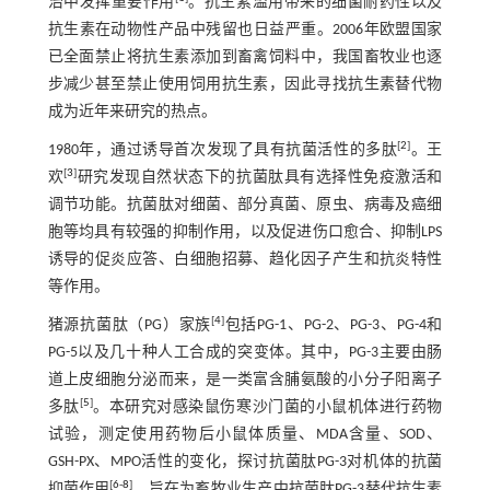
治中发挥重要作用
。抗生素滥用带来的细菌耐药性以及
抗生素在动物性产品中残留也日益严重。2006年欧盟国家
已全面禁止将抗生素添加到畜禽饲料中，我国畜牧业也逐
步减少甚至禁止使用饲用抗生素，因此寻找抗生素替代物
成为近年来研究的热点。
[
2
]
1980年，通过诱导首次发现了具有抗菌活性的多肽
。王
[
3
]
欢
研究发现自然状态下的抗菌肽具有选择性免疫激活和
调节功能。抗菌肽对细菌、部分真菌、原虫、病毒及癌细
胞等均具有较强的抑制作用，以及促进伤口愈合、抑制LPS
诱导的促炎应答、白细胞招募、趋化因子产生和抗炎特性
等作用。
[
4
]
猪源抗菌肽（PG）家族
包括PG-1、PG-2、PG-3、PG-4和
PG-5以及几十种人工合成的突变体。其中，PG-3主要由肠
道上皮细胞分泌而来，是一类富含脯氨酸的小分子阳离子
[
5
]
多肽
。本研究对感染鼠伤寒沙门菌的小鼠机体进行药物
试验，测定使用药物后小鼠体质量、MDA含量、SOD、
GSH-PX、MPO活性的变化，探讨抗菌肽PG-3对机体的抗菌
[
6
-
8
]
抑菌作用
，旨在为畜牧业生产中抗菌肽PG-3替代抗生素