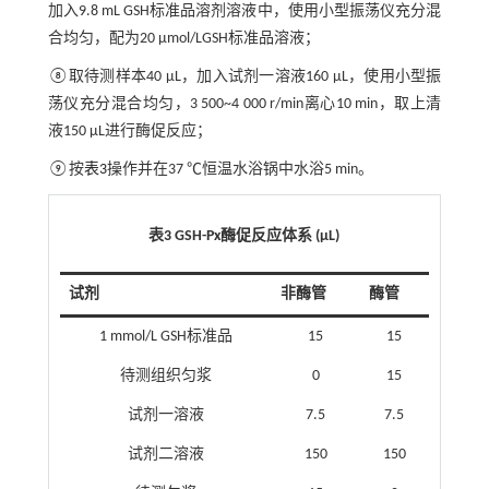
加入9.8 mL GSH标准品溶剂溶液中，使用小型振荡仪充分混
合均匀，配为20 μmol/LGSH标准品溶液；
⑧取待测样本40 μL，加入试剂一溶液160 μL，使用小型振
荡仪充分混合均匀，3 500~4 000 r/min离心10 min，取上清
液150 μL进行酶促反应；
⑨按
表3
操作并在37 ℃恒温水浴锅中水浴5 min。
表3 GSH-Px酶促反应体系 (μL)
试剂
非酶管
酶管
1 mmol/L GSH标准品
15
15
待测组织匀浆
0
15
试剂一溶液
7.5
7.5
试剂二溶液
150
150