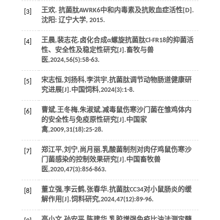
王欢. 抗菌肽AWRK6中和内毒素及抗败血症活性[D].
[3]
沈阳: 辽宁大学,
2015
.
王晨,裴志花.卤化合成α螺旋抗菌肽Cl-FR18的抑菌活
[4]
性、安全性及稳定性研究[J].
畜牧与兽
医
,
2024
,
56
(5):58-63.
宋志恒,刘扬科,李洪宇,抗菌肽调节动物肠道健康研
[5]
究进展[J].
中国饲料
,
2024
(3):1-8.
曹斌,王冬梅,朱淑斌,减毒鼠伤寒沙门菌在雏鸡体内
[6]
的安全性与免疫原性研究[J].
中国家
禽
,
2009
,
31
(18):25-28.
郑江平,刘宁,尚月丽,乳酸菌制剂对肉仔鸡鼠伤寒沙
[7]
门菌感染的控制效果研究[J].
中国畜牧兽
医
,
2020
,
47
(3):856-863.
董立强,李云鹤,张春华.抗菌肽CC34对小鼠肠炎的缓
[8]
解作用[J].
饲料研究
,
2024
,
47
(12):89-96.
高小文,孙安平,陈建华,乳胶增强免疫比浊法测定髓