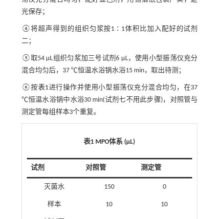
光保存；
④将超声得到的组织匀浆按1∶1体积比加入配好的试剂
二；
⑤取54 μL组织匀浆加三号试剂6 μL，使用小型振荡仪充分
混合均匀后，37 ℃恒温水浴锅水浴15 min，取出待测；
⑥按
表1
进行操作并使用小型振荡仪充分混合均匀，在37
℃恒温水浴锅中水浴30 min(试剂七不用此步骤)，对照管与
测定管每组样本3个重复。
表1 MPO体系 (μL)
试剂
对照管
测定管
灭菌水
150
0
样本
10
10