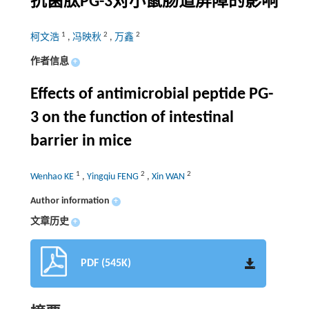
抗菌肽PG-3对小鼠肠道屏障的影响
1
2
2
柯文浩
,
冯映秋
,
万鑫
作者信息
+
Effects of antimicrobial peptide PG-
3 on the function of intestinal
barrier in mice
1
2
2
Wenhao KE
,
Yingqiu FENG
,
Xin WAN
Author information
+
文章历史
+
PDF (545K)