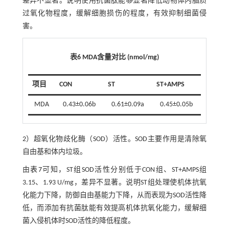
差异不显著。说明使用抗菌肽能够显著降低动物体内脂质
过氧化物程度，缓解细胞损伤的程度，有效抑制细菌侵
害。
表6 MDA含量对比 (nmol/mg)
项目
CON
ST
ST+AMPS
MDA
0.43±0.06b
0.61±0.09a
0.45±0.05b
2）超氧化物歧化酶（SOD）活性。SOD主要作用是清除氧
自由基和体内垃圾。
由
表7
可知，ST组SOD活性分别低于CON组、ST+AMPS组
3.15、1.93 U/mg，差异不显著。说明ST组处理使机体抗氧
化能力下降，防御自由基能力下降，从而表现为SOD活性降
低，而添加有抗菌肽能有效提高机体抗氧化能力，缓解细
菌入侵机体时SOD活性的降低程度。