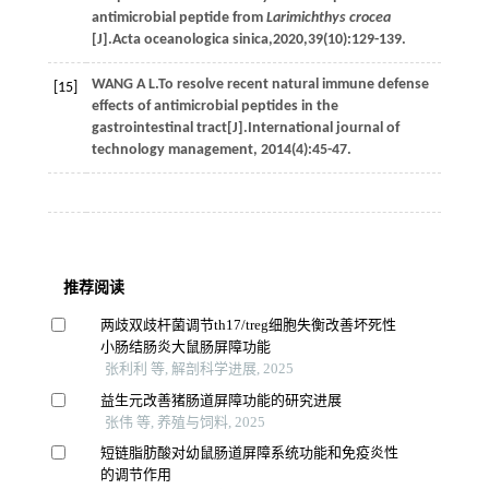
antimicrobial peptide from
Larimichthys crocea
[J].
Acta oceanologica sinica
,
2020
,
39
(10):129-139.
WANG
A L
.To resolve recent natural immune defense
[15]
effects of antimicrobial peptides in the
gastrointestinal tract[J].
International journal of
technology management
,
2014
(4):45-47.