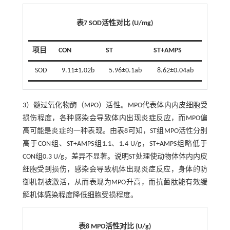
表7 SOD活性对比 (U/mg)
项目
CON
ST
ST+AMPS
SOD
9.11±1.02b
5.96±0.1ab
8.62±0.04ab
3）髓过氧化物酶（MPO）活性。MPO代表体内内皮细胞受
损伤程度，各种感染会导致体内出现炎症反应，而MPO偏
高可能是炎症的一种表现。由
表8
可知，ST组MPO活性分别
高于CON组、ST+AMPS组1.1、1.4 U/g，ST+AMPS组略低于
CON组0.3 U/g，差异不显著。说明ST处理使动物体体内内皮
细胞受到损伤，感染会导致机体出现炎症反应，身体的防
御机制被激活，从而表现为MPO升高，而抗菌肽能有效缓
解机体感染程度降低细胞受损程度。
表8 MPO活性对比 (U/g)