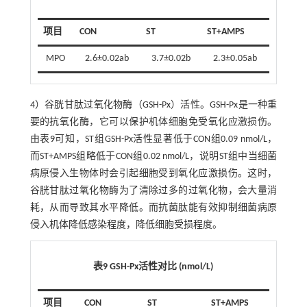
项目
CON
ST
ST+AMPS
MPO
2.6±0.02ab
3.7±0.02b
2.3±0.05ab
4）谷胱甘肽过氧化物酶（GSH-Px）活性。GSH-Px是一种重
要的抗氧化酶，它可以保护机体细胞免受氧化应激损伤。
由
表9
可知，ST组GSH-Px活性显著低于CON组0.09 nmol/L，
而ST+AMPS组略低于CON组0.02 nmol/L，说明ST组中当细菌
病原侵入生物体时会引起细胞受到氧化应激损伤。这时，
谷胱甘肽过氧化物酶为了清除过多的过氧化物，会大量消
耗，从而导致其水平降低。而抗菌肽能有效抑制细菌病原
侵入机体降低感染程度，降低细胞受损程度。
表9 GSH-Px活性对比 (nmol/L)
项目
CON
ST
ST+AMPS