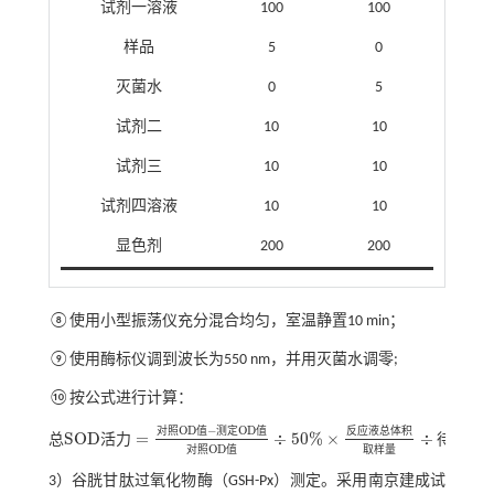
试剂一溶液
100
100
样品
5
0
灭菌水
0
5
试剂二
10
10
试剂三
10
10
试剂四溶液
10
10
显色剂
200
200
⑧使用小型振荡仪充分混合均匀，室温静置10 min；
⑨使用酶标仪调到波长为550 nm，并用灭菌水调零;
⑩按公式进行计算：
O
D
−
O
D
对
照
值
测
定
值
反
应
液
总
体
积
S
O
D
=
÷
50
%
×
÷
总
活
力
待
测
样
总
S
O
D
活力
=
对照
O
D
值
-
测定
O
D
值
对照
O
D
值
÷
50
%
×
反应
液总
体积
取
O
D
对
照
值
取
样
量
3）谷胱甘肽过氧化物酶（GSH-Px）测定。采用南京建成试