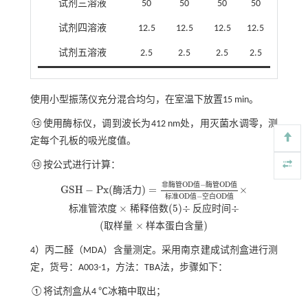
试剂三溶液
50
50
50
50
试剂四溶液
12.5
12.5
12.5
12.5
试剂五溶液
2.5
2.5
2.5
2.5
使用小型振荡仪充分混合均匀，在室温下放置15 min。
⑫使用酶标仪，调到波长为412 nm处，用灭菌水调零，测
定每个孔板的吸光度值。
⑬按公式进行计算：
O
D
−
O
D
非
酶
管
值
酶
管
值
G
S
H
−
P
x
(
)
=
×
酶
活
力
G
S
H
-
P
x
(
酶活
力
)
=
非酶
管
O
D
值
-
酶管
O
D
值
标准
O
D
值
-
空白
O
D
O
D
−
O
D
标
准
值
空
白
值
×
(
5
)
÷
÷
标
准
管
浓
度
稀
释
倍
数
反
应
时
间
标准
管浓
度
×
稀释
倍数
(
5
)
÷
反应
时间
÷
(
×
)
取
样
量
样
本
蛋
白
含
量
(
取样
量
×
样本
蛋白
含量
)
4）丙二醛（MDA）含量测定。采用南京建成试剂盒进行测
定，货号：A003-1，方法：TBA法，步骤如下：
①将试剂盒从4 ℃冰箱中取出；