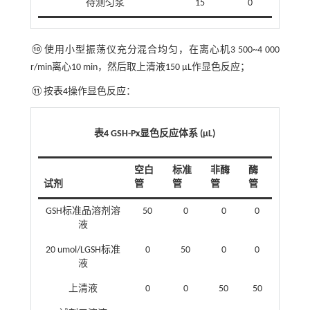
待测匀浆
15
0
⑩使用小型振荡仪充分混合均匀，在离心机3 500~4 000
r/min离心10 min，然后取上清液150 μL作显色反应；
⑪按
表4
操作显色反应：
表4 GSH-Px显色反应体系 (μL)
空白
标准
非酶
酶
试剂
管
管
管
管
GSH标准品溶剂溶
50
0
0
0
液
20 umol/LGSH标准
0
50
0
0
液
上清液
0
0
50
50