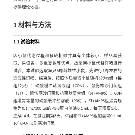
提供理论依据。
1 材料与方法
1.1 试验材料
因小鼠代谢过程和猪较相似并具有个体较小、样品易获
取、易设置、多重复数等优点，故采用小鼠代替仔猪进行
试验。本试验选取36只6周龄雄性小鼠，先进行1周左右的
适应性饲喂，结束后，按照体质量将小鼠随机分为3组（每
组12只）：磷酸缓冲盐溶液组（CON）、鼠伤寒沙门菌组
（ST）、鼠伤寒沙门菌和抗菌肽复合组（ST+AMPS）。CON
组灌胃等量的磷酸缓冲盐溶液（PBS），ST+AMPS组灌胃规
格为0.1 mL/100 μg的PG-3蛋白溶液0.1 mL，每天灌胃1次，
连续14 d，在试验期第8天，ST组和ST+AMPS组加灌胃0.1 mL
6
10
CFU/mL伤寒沙门菌。