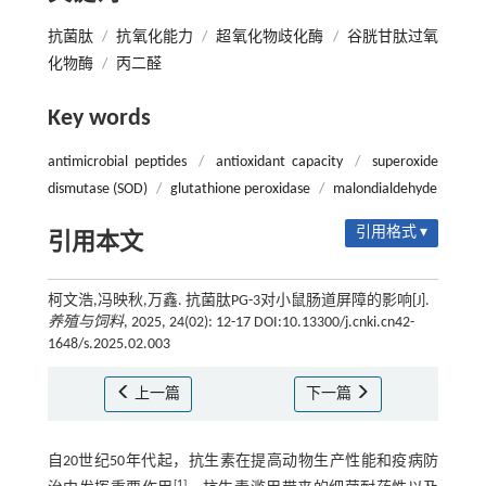
抗菌肽
/
抗氧化能力
/
超氧化物歧化酶
/
谷胱甘肽过氧
化物酶
/
丙二醛
Key words
antimicrobial peptides
/
antioxidant capacity
/
superoxide
dismutase (SOD)
/
glutathione peroxidase
/
malondialdehyde
引用格式 ▾
引用本文
柯文浩,冯映秋,万鑫. 抗菌肽PG-3对小鼠肠道屏障的影响[J].
养殖与饲料
, 2025, 24(02): 12-17 DOI:10.13300/j.cnki.cn42-
1648/s.2025.02.003
上一篇
下一篇
自20世纪50年代起，抗生素在提高动物生产性能和疫病防
[
1
]