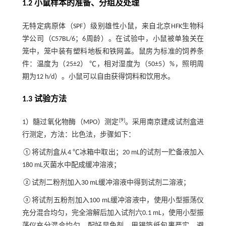
1.2 小鼠样本的准备、分组及处理
无特定病原体（SPF）级别雄性小鼠，来自北京HFK生物科
学公司（C57BL/6；6周龄）。在试验中，小鼠被单独关在
笼中，笼中装有塑料地板和铁网盖。鼠房为标准的饲养条
件：温度为（25±2） ℃，相对湿度为（50±5）%，照明周
期为12 h/d）。小鼠可以自由获得饲料和饮用水。
1.3 试验方法
[
9
]
1）髓过氧化物酶（MPO）测定
。采用南京建成试剂盒进
行测定，方法：比色法，步骤如下：
①将试剂盒从4 ℃冰箱中取出；20 mL的试剂一贮备液加入
180 mL灭菌水中配成缓冲溶液；
②试剂二粉剂加入30 mL缓冲溶液中得到试剂二溶液；
③将试剂五粉剂加入100 mL缓冲溶液中，使用小型振荡仪
充分混合均匀，完全溶解后加入试剂六0.1 mL，使用小型振
荡仪充分混合均匀，配好显色剂，用锡箔纸包裹严实，避