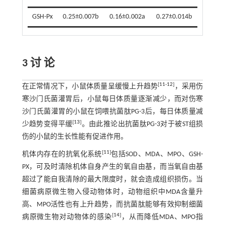
GSH-Px
0.25±0.007b
0.16±0.002a
0.27±0.014b
3 讨 论
[
11
-
12
]
在正常情况下，小鼠体质量呈缓慢上升趋势
，采用伤
寒沙门氏菌灌胃后，小鼠每日体质量逐渐减少，而对伤寒
沙门氏菌灌胃的小鼠在饲喂抗菌肽PG-3后，每日体质量减
[
13
]
少趋势变得平缓
。由此推论出抗菌肽PG-3对于被ST组损
伤的小鼠的生长性能有促进作用。
[
11
]
机体内存在的抗氧化系统
包括SOD、MDA、MPO、GSH-
PX，可及时清除机体自身产生的氧自由基，而当氧自由基
超过了能自我清除的最大限度时，就会造成组织损伤。当
细菌病原微生物入侵动物体时，动物组织中MDA含量升
高、MPO活性也有上升趋势，而抗菌肽能够有效抑制细菌
[
14
]
病原微生物对动物体的感染
，从而降低MDA、MPO指