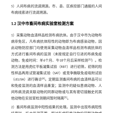
5）人间布病的流调溯源。市、县、区疾控部门通报的人间
布病线索进行流调溯源。
1.2 汉中市畜间布病实验室检测方案
1）采集动物血清样品检测布病抗体。由于汉中市为动物布
病非免区，凡布病抗体阳性的动物即为布病感染动物，因
此动物防控部门均使用采集动物血清样品检测布病抗体的
方式进行畜间布病的监测（未按规定自行引进的布病免疫
[
5
]
动物，免疫时间：羊6个月、牛18个月后采样检测
）。检
测方法是用虎红平板凝集试验（RBT）进行初筛，初筛的阳
性样品再用试管凝集试验（SAT）或竞争酶联免疫吸附试验
[
6
]
（cELISA）进行确诊
。定期监测畜间布病的血清样品可以
和免疫监测的血清样品重复；监测中的疑似患病动物、人
间布病流调关联动物的同群动物或与其有密切接触史的其
[
5
]
他动物在实验室检测期间暂时隔离
。
2）畜间布病监测中阳性结果的处理。监测中出现布病阳性