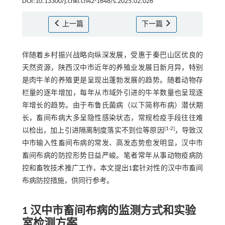
DOI:10.13300/j.cnki.cn42-1648/s.2025.02.026
上一篇
下一篇
伴随着乡村振兴战略向纵深发展，受惠于秦巴山区优良的
天然资源，陕西汉中市近年的养殖业发展日新月异，特别
是肉牛羊的养殖更是呈现出蓬勃发展的趋势。随着动物存
栏量的逐年增加，每年从市域外引进的牛羊数量也呈现逐
年增长的趋势。由于布鲁氏菌病（以下简称布病）潜伏期
长，畜间布病大多呈隐性感染状态，常规检疫手段往往难
[
1
-
2
]
以检出，加上引进隔离制度落实不到位等原因
，导致汉
中市输入性畜间布病的常发、高发态势愈发明显，汉中市
畜间布病的防控形势日益严峻。笔者常年从事动物疫病防
控和畜牧技术推广工作，本文提出1套针对性的汉中市畜间
布病防控措施，供同行参考。
1 汉中市畜间布病的监测方式和实验
室检测方案