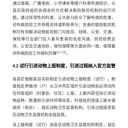
通过海报、广播电视、小学课本等媒介科普布病知识，以
县区政府组织协调会的方式解决联防联控机制的运行问
题。通过经常性的科普，让大部分民众了解布病的危害，
对布病防控工作热情支持或积极参与；完善的联防联控机
制可有效解决动物疫控部门与疾控、财政、公安、交通、
保险等行业部门在人畜共患病的信息沟通、防控经费支
持、公安及交通协防、保险保障等方面协同一致，保障畜
[
11
-
12
]
间布病防控工作顺利开展
。
4.2 试行引进动物上报制度，引进过程纳入官方监管
各县区根据各自实际制定引进动物上报制度（试行）。制
度规定养殖场（户）从汉中市区域外引进动物前必须向所
在村级组织（村委会、社区）上报，上报内容包括引进动
物品种、数量和引进时间等信息。村级组织逐级上报乡镇
政府（街办）、县区动物卫生监督机构，引进过程接受县
区动物卫生监督机构全程监管。
该上报制度（试行）由县区动物卫生监督机构制定，县区