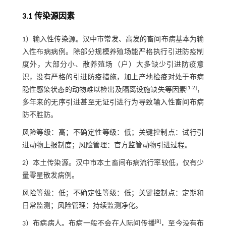
3.1 传染源因素
1）输入性传染源。汉中市常发、高发的畜间布病基本为输
入性布病病例。除部分规模养殖场能严格执行引进防疫制
度外，大部分小、散养殖场（户）大多缺少引进防疫意
识，没有严格的引进防疫措施，加上产地检疫对处于布病
[
1
-
2
]
隐性感染状态的动物难以检出及隔离设施缺失等因素
，
多年来的无序引进甚至无证引进行为导致输入性畜间布病
防不胜防。
风险等级：高；不确定性等级：低；关键控制点：试行引
进动物上报制度；风险管理：官方监管动物引进过程。
2）本土传染源。汉中市本土畜间布病流行率较低，仅有少
量零星散发病例。
风险等级：低；不确定性等级：低；关键控制点：定期和
日常监测；风险管理：持续监测净化。
[
8
]
3）布病病人。布病一般不会在人际间传播
，至今没有布