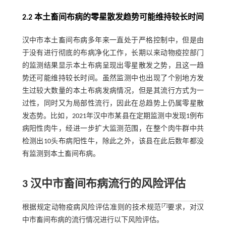
2.2 本土畜间布病的零星散发趋势可能维持较长时间
汉中市本土畜间布病多年来一直处于严格控制中，但是由
于没有进行彻底的布病净化工作，长期以来动物疫控部门
的监测结果显示本土布病呈现出零星散发之势，且这一趋
势还可能维持较长时间。虽然监测中也出现了个别地方发
生过较大数量的本土布病发病情况，但是其流行方式为一
过性，同时又为局部性流行，因此在总趋势上仍属零星散
发态势。比如，2021年汉中市某县在定期监测中发现1例布
病阳性肉牛，经进一步扩大监测范围，在整个肉牛群中共
检测出10头布病阳性牛，除此之外，该县在此后数年都没
有监测到本土畜间布病。
3 汉中市畜间布病流行的风险评估
[
7
]
根据规定动物疫病风险评估准则的技术规范
要求，对汉
中市畜间布病的流行情况进行以下风险评估。