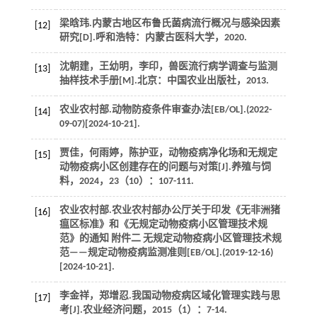
梁晗玮.内蒙古地区布鲁氏菌病流行概况与感染因素
[12]
研究[D].呼和浩特：内蒙古医科大学，
2020
.
沈朝建，王幼明，李印，
兽医流行病学调查与监测
[13]
抽样技术手册
[M].北京：中国农业出版社，
2013
.
农业农村部.动物防疫条件审查办法[EB/OL].(2022-
[14]
09-07)[2024-10-21].
贾佳，何雨婷，陈护亚，动物疫病净化场和无规定
[15]
动物疫病小区创建存在的问题与对策[J].
养殖与饲
料
，
2024
，
23
（10）：107-111.
农业农村部.农业农村部办公厅关于印发《无非洲猪
[16]
瘟区标准》和《无规定动物疫病小区管理技术规
范》的通知 附件二 无规定动物疫病小区管理技术规
范——规定动物疫病监测准则[EB/OL].(2019-12-16)
[2024-10-21].
李金祥，郑增忍.我国动物疫病区域化管理实践与思
[17]
考[J].
农业经济问题
，
2015
（1）：7-14.