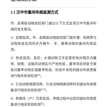
1.1 汉中市畜间布病监测方式
市、县两级动物疫控部门通过以下方式监测汉中市畜间布
病的发生情况。
1）定期监测。市、县两级动物疫控部门每年春、秋两季与
动物免疫监测同步开展牛、羊、猪等动物的畜间布病监
测。
2）检疫监测。县区、乡镇动物卫生监督机构对辖区内屠
宰、销售、运输的动物实行产地检疫，屠宰场驻场官方兽
医对屠宰动物实施屠宰检疫，检疫中发现的疑似布病患畜
[
3
]
进行相关检验检测
。
3）引进动物隔离饲养。引进动物隔离饲养时的疑似布病患
[
3
-
4
]
畜进行相关检验检测
。
4）养殖场（户）日常监测。养殖过程中出现的疑似布病患
[
5
]
畜进行相关检验检测
。