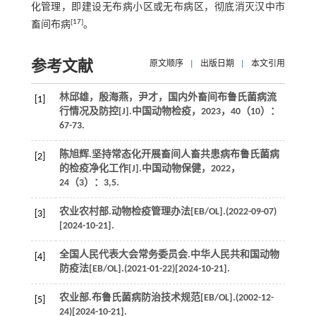
化管理，即建设无布病小区或无布病区，彻底消灭汉中市
[
17
]
畜间布病
。
参考文献
原文顺序
|
出版日期
|
本文引用
林邱雄，殷海燕，尹才，国内外畜间布鲁氏菌病流
[1]
行情况及防控[J].
中国动物检疫
，
2023
，
40
（10）：
67-73.
陈旭辉.坚持常态化开展畜间人畜共患病布鲁氏菌病
[2]
的检疫净化工作[J].
中国动物保健
，
2022
，
24
（3）：3,5.
农业农村部.动物检疫管理办法[EB/OL].(2022-09-07)
[3]
[2024-10-21].
全国人民代表大会常务委员会.中华人民共和国动物
[4]
防疫法[EB/OL].(2021-01-22)[2024-10-21].
农业部.布鲁氏菌病防治技术规范[EB/OL].(2002-12-
[5]
24)[2024-10-21].