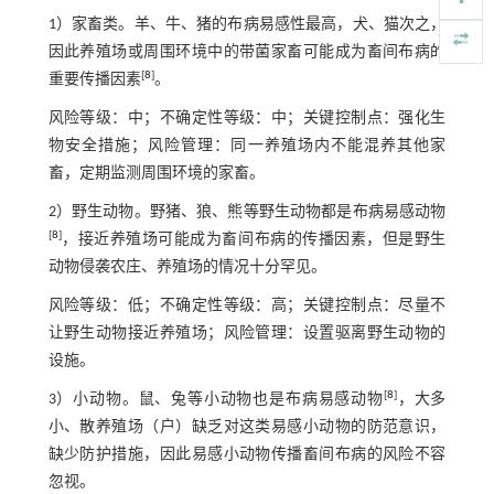
1）家畜类。羊、牛、猪的布病易感性最高，犬、猫次之，
因此养殖场或周围环境中的带菌家畜可能成为畜间布病的
[
8
]
重要传播因素
。
风险等级：中；不确定性等级：中；关键控制点：强化生
物安全措施；风险管理：同一养殖场内不能混养其他家
畜，定期监测周围环境的家畜。
2）野生动物。野猪、狼、熊等野生动物都是布病易感动物
[
8
]
，接近养殖场可能成为畜间布病的传播因素，但是野生
动物侵袭农庄、养殖场的情况十分罕见。
风险等级：低；不确定性等级：高；关键控制点：尽量不
让野生动物接近养殖场；风险管理：设置驱离野生动物的
设施。
[
8
]
3）小动物。鼠、兔等小动物也是布病易感动物
，大多
小、散养殖场（户）缺乏对这类易感小动物的防范意识，
缺少防护措施，因此易感小动物传播畜间布病的风险不容
忽视。