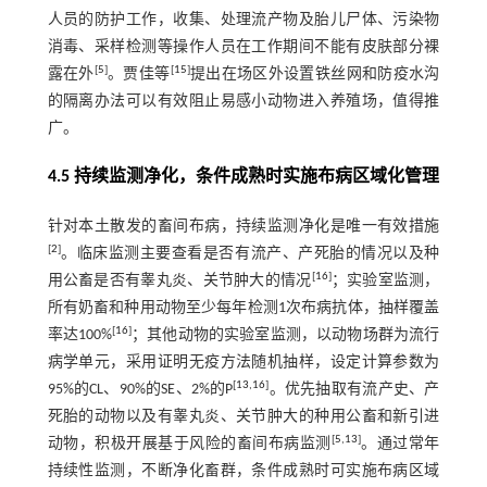
人员的防护工作，收集、处理流产物及胎儿尸体、污染物
消毒、采样检测等操作人员在工作期间不能有皮肤部分裸
[
5
]
[
15
]
露在外
。贾佳等
提出在场区外设置铁丝网和防疫水沟
的隔离办法可以有效阻止易感小动物进入养殖场，值得推
广。
4.5 持续监测净化，条件成熟时实施布病区域化管理
针对本土散发的畜间布病，持续监测净化是唯一有效措施
[
2
]
。临床监测主要查看是否有流产、产死胎的情况以及种
[
16
]
用公畜是否有睾丸炎、关节肿大的情况
；实验室监测，
所有奶畜和种用动物至少每年检测1次布病抗体，抽样覆盖
[
16
]
率达100%
；其他动物的实验室监测，以动物场群为流行
病学单元，采用证明无疫方法随机抽样，设定计算参数为
[
13
,
16
]
95%的CL、90%的SE、2%的P
。优先抽取有流产史、产
死胎的动物以及有睾丸炎、关节肿大的种用公畜和新引进
[
5
,
13
]
动物，积极开展基于风险的畜间布病监测
。通过常年
持续性监测，不断净化畜群，条件成熟时可实施布病区域