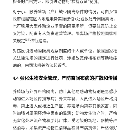
检查的合格凭证，即引进动物的“检疫双证”制度。
对于小、散养殖场（户）缺少隔离条件的情况，可由乡镇
政府根据辖区内地理地势实际建设1处或数处专用隔离场，
也可租用大型养殖企业闲置的隔离场所，但要注意防止交
叉污染，配备专人负责运营管理。隔离场严格按照国家相
[
14
]
关规定
进行建设。
对违反引进动物隔离观察制度的个人或单位，依照国家相
关法律法规的规定进行处罚，涉嫌故意传播布病等动物疫
[
4
]
病的，由司法机关依法起诉
。
4.4 强化生物安全管理，严防畜间布病的扩散和传播
养殖场与外界严格隔离，防止其他易感动物特别是易感小
动物进入场区传播布病；外来车辆、人员进入场区严格消
毒，禁止进入或接近生产区；养殖场内禁养其他家畜，同
时加强对周围环境中家畜的监测；动物发生流产时，严格
无害化处理流产物和胎儿尸体，受污染的场地、器械等严
格消毒，采集流产动物血清样品检测布病抗体；严格做好