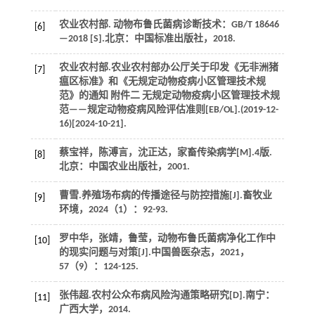
农业农村部.
动物布鲁氏菌病诊断技术
：GB/T 18646
[6]
—2018 [S].北京：中国标准出版社，
2018
.
农业农村部.农业农村部办公厅关于印发《无非洲猪
[7]
瘟区标准》和《无规定动物疫病小区管理技术规
范》的通知 附件二 无规定动物疫病小区管理技术规
范——规定动物疫病风险评估准则[EB/OL].(2019-12-
16)[2024-10-21].
蔡宝祥，陈溥言，沈正达，
家畜传染病学
[M].4版.
[8]
北京：中国农业出版社，
2001
.
曹雪.养殖场布病的传播途径与防控措施[J].
畜牧业
[9]
环境
，
2024
（1）：92-93.
罗中华，张靖，鲁莹，动物布鲁氏菌病净化工作中
[10]
的现实问题与对策[J].
中国兽医杂志
，
2021
，
57
（9）：124-125.
张伟超.农村公众布病风险沟通策略研究[D].南宁：
[11]
广西大学，
2014
.