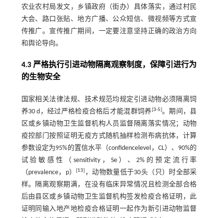
农业农村局发文，乡镇政府（街办）具体落实，通过村民
大会、路口张贴、地方广播、公众短信、微视频等方式宣
传推广。宣传推广期间，一定要注意坚持正确的政治方向
和舆论导向。
4.3 严格执行引进动物隔离观察制度，保障引进行为
的生物安全
国家相关法律法规、技术规范均规定引进动物必须隔离饲
[
3
-
5
]
养30 d，经过严格检疫合格后才能混群饲养
。期间，县
区或乡镇动物卫生监督机构人员监督隔离落实情况；动物
疫控部门按照证明无疫方式随机抽样检测布病抗体，计算
参数设定为95%的置信水平（confidencelevel，CL）、90%的
试验敏感性（sensitivity，Se）、2%的预定流行率
[
13
]
（prevalence，p）
，动物数量低于30头（只）时全部采
样。隔离观察期满，在没有临床异常情况且检测全部合格
后由县区或乡镇动物卫生监督机构签发检疫合格证明，此
证明同输入地产地检疫合格证明一起作为新引进动物监督