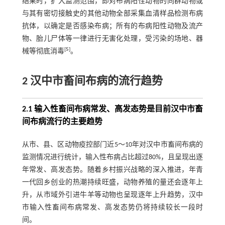
结果时，扩大监测范围，即对布病阳性动物的同群动物或
与其有密切接触史的其他动物全部采集血清样品检测布病
抗体，以确定是否感染布病；所有的布病阳性动物及流产
物、胎儿尸体等一律进行无害化处理，受污染的场地、器
[
5
]
械等彻底消毒
。
2 汉中市畜间布病的流行趋势
2.1 输入性畜间布病常发、高发态势是目前汉中市畜
间布病流行的主要趋势
从市、县、区动物疫控部门近5～10年对汉中市畜间布病的
监测情况进行统计，输入性布病占比超过80%，且呈现出逐
年常发、高发态势。随着乡村振兴战略的深入推进，年青
一代回乡创业的热潮持续旺盛，动物养殖的量还会逐年上
升，从市域外引进牛羊等动物也呈现逐年上升趋势，汉中
市输入性畜间布病常发、高发态势仍将持续较长一段时
间。