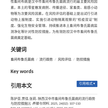
性畜间布病是汉中市畜间布鲁氏菌病流行的最主要风险因
素，本土的零星散发病例、传播途径、家畜类、易感小动
物等为次要风险因素。在风险评估的基础上提出试行引进
动物上报制度、实施引进动物隔离观察的“检疫双证”制
度、强化生物安全管理、持续推进本土畜间布鲁氏菌病监
测净化等针对性防控措施，为有效防控汉中市畜间布鲁氏
菌病奠定基础。
关键词
畜间布鲁氏菌病
/
流行趋势
/
风险评估
/
防控措施
Key words
引用格式 ▾
引用本文
陈护亚,贾佳,张莉. 陕西汉中市畜间布鲁氏菌病的流行趋势
与防控措施[J].
养殖与饲料
, 2025, 24(02): 107-110