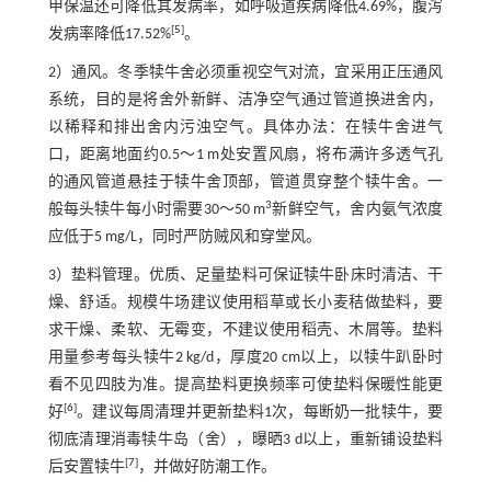
甲保温还可降低其发病率，如呼吸道疾病降低4.69%，腹泻
[
5
]
发病率降低17.52%
。
2）通风。冬季犊牛舍必须重视空气对流，宜采用正压通风
系统，目的是将舍外新鲜、洁净空气通过管道换进舍内，
以稀释和排出舍内污浊空气。具体办法：在犊牛舍进气
口，距离地面约0.5～1 m处安置风扇，将布满许多透气孔
的通风管道悬挂于犊牛舍顶部，管道贯穿整个犊牛舍。一
3
般每头犊牛每小时需要30～50 m
新鲜空气，舍内氨气浓度
应低于5 mg/L，同时严防贼风和穿堂风。
3）垫料管理。优质、足量垫料可保证犊牛卧床时清洁、干
燥、舒适。规模牛场建议使用稻草或长小麦秸做垫料，要
求干燥、柔软、无霉变，不建议使用稻壳、木屑等。垫料
用量参考每头犊牛2 kg/d，厚度20 cm以上，以犊牛趴卧时
看不见四肢为准。提高垫料更换频率可使垫料保暖性能更
[
6
]
好
。建议每周清理并更新垫料1次，每断奶一批犊牛，要
彻底清理消毒犊牛岛（舍），曝晒3 d以上，重新铺设垫料
[
7
]
后安置犊牛
，并做好防潮工作。