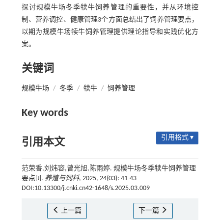
探讨规模牛场冬季犊牛饲养管理的重要性，并从环境控
制、营养调控、健康管理3个方面总结出了饲养管理要点，
以期为规模牛场犊牛饲养管理提供理论指导和实践优化方
案。
关键词
规模牛场
/
冬季
/
犊牛
/
饲养管理
Key words
引用格式 ▾
引用本文
范荣香,刘炜容,曾光旭,陈雨婷. 规模牛场冬季犊牛饲养管理
要点[J].
养殖与饲料
, 2025, 24(03): 41-43
DOI:10.13300/j.cnki.cn42-1648/s.2025.03.009
上一篇
下一篇