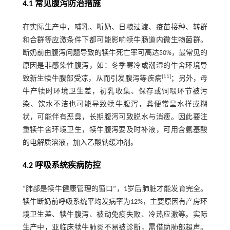
4.1 常见腹泻防治措施
在实际生产中，哺乳、断奶、日粮过渡、疫苗接种、转群
和合群等应激条件下都可能影响犊牛肠道内微生物菌群。
断奶前由腹泻问题导致的犊牛死亡率可高达50%，最常见的
原因是非感染性腹泻，如：冬季寒冷或潮湿的牛舍环境导
[
11
]
致新生犊牛腹部受凉，从而引发腹泻等疾病
；另外，母
牛产犊时环境卫生差，初乳收集、保存或饲喂环节被污
染、饮水不洁也可能导致犊牛腹泻，粪便常呈水样或糊
状，可能伴有恶臭，长期腹泻可致脱水与消瘦。因此要注
重犊牛舍环境卫生，犊牛腹泻要及时补液，可用含氨基酸
的电解质溶液，加入乙酸钠缓冲剂。
4.2 呼吸系统疾病防控
“肺部是犊牛健康管理的窗口”，1岁后肺脏才能发育完全。
犊牛断奶前呼吸系统平均发病率为12%，主要原因有产房环
境卫生差、犊牛腹泻、被动免疫失败、冷热应激等。实际
生产中，亚临床犊牛肺炎不易被诊断，需借助肺部超声。