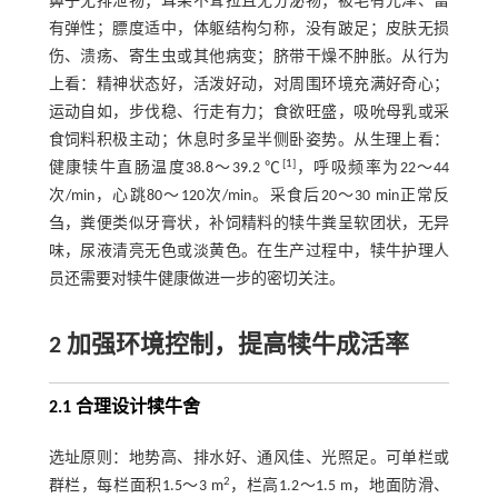
鼻子无排泄物；耳朵不耷拉且无分泌物；被毛有光泽、富
有弹性；膘度适中，体躯结构匀称，没有跛足；皮肤无损
伤、溃疡、寄生虫或其他病变；脐带干燥不肿胀。从行为
上看：精神状态好，活泼好动，对周围环境充满好奇心；
运动自如，步伐稳、行走有力；食欲旺盛，吸吮母乳或采
食饲料积极主动；休息时多呈半侧卧姿势。从生理上看：
[
1
]
健康犊牛直肠温度38.8～39.2 ℃
，呼吸频率为22～44
次/min，心跳80～120次/min。采食后20～30 min正常反
刍，粪便类似牙膏状，补饲精料的犊牛粪呈软团状，无异
味，尿液清亮无色或淡黄色。在生产过程中，犊牛护理人
员还需要对犊牛健康做进一步的密切关注。
2 加强环境控制，提高犊牛成活率
2.1 合理设计犊牛舍
选址原则：地势高、排水好、通风佳、光照足。可单栏或
2
群栏，每栏面积1.5～3 m
，栏高1.2～1.5 m，地面防滑、