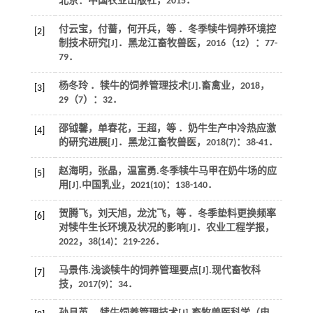
北京：中国农业出版社，
2015
．
付云宝，付蔷，何开兵，等 ．冬季犊牛饲养环境控
[2]
制技术研究[J]．
黑龙江畜牧兽医
，
2016
（12）：77-
79．
杨冬玲 ．犊牛的饲养管理技术[J].
畜禽业
，
2018
，
[3]
29
（7）：32．
邵钺馨，单春花，王超，等 ．奶牛生产中冷热应激
[4]
的研究进展[J]．
黑龙江畜牧兽医
，
2018
(7)：38-41．
赵海明，张晶，温富勇.冬季犊牛马甲在奶牛场的应
[5]
用[J].
中国乳业
，
2021
(10)：138-140．
贺腾飞，刘天旭，龙沈飞，等 ．冬季垫料更换频率
[6]
对犊牛生长环境及状况的影响[J]．
农业工程学报
，
2022
，
38
(14)：219-226．
马景伟.浅谈犊牛的饲养管理要点[J].
现代畜牧科
[7]
技
，
2017
(9)：34．