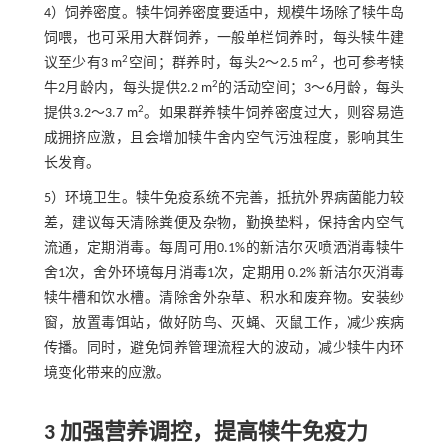
4）饲养密度。犊牛饲养密度要适中，规模牛场除了犊牛岛
饲喂，也可采用大群饲养，一般单栏饲养时，每头犊牛建
2
2
议至少有3 m
空间；群养时，每头2～2.5 m
，也可参考犊
2
牛2月龄内，每头提供2.2 m
的活动空间；3～6月龄，每头
2
提供3.2～3.7 m
。如果群养犊牛饲养密度过大，则容易造
成拥挤应激，且会增加犊牛舍内空气污浊程度，影响其生
长发育。
5）环境卫生。犊牛免疫系统不完善，抵抗外界病菌能力较
差，建议每天清除粪便及杂物，勤换垫料，保持舍内空气
流通，定期消毒。每周可用0.1%的新洁尔灭喷洒消毒犊牛
舍1次，舍外环境每月消毒1次，定期用 0.2% 新洁尔灭消毒
犊牛槽和饮水槽。清除舍外杂草、积水和废弃物。安装纱
窗，放置毒饵站，做好防鸟、灭蝇、灭鼠工作，减少疾病
传播。同时，避免饲养管理流程大的波动，减少犊牛内环
境变化带来的应激。
3 加强营养调控，提高犊牛免疫力