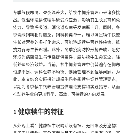
冬季气候寒冷、昼夜温差大，给犊牛饲养管理带来诸多挑
战。低温环境易使犊牛遭受冷应激，影响其生长发育和免
疫力，导致呼吸道、消化道疾病等发病率上升。同时，冬
季青绿饲料相对匮乏，饲料种类单一，难以满足犊牛快速
生长对营养的多样化需求，可能造成犊牛营养性疾病，抵
抗力弱与生长迟缓。此外，冬季疫病防控形势严峻，恶劣
环境为病菌滋生与传播提供条件，威胁犊牛生命安全，降
低养殖经济效益。当前，犊牛饲养管理中仍普遍存在御寒
设施不足、饲料营养不均衡、健康管理不到位等问题。为
此，本文结合实际探讨规模牛场冬季犊牛饲养管理要点，
以期为冬季犊牛饲养管理提供理论支撑和实践指导，从而
推动养牛业向更加科学、高效、可持续的方向发展。
1 健康犊牛的特征
从外观上看：健康犊牛眼睛活泼有神、无凹陷及分泌物；