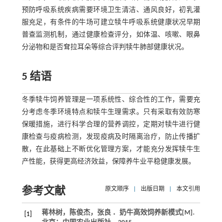
预防呼吸系统疾病需要环境卫生清洁、通风良好，初乳灌
服充足，有条件的牛场可建立犊牛呼吸系统健康状况早期
普查监测机制，通过健康检查评分，如体温、咳嗽、眼鼻
分泌物和是否耷拉耳朵等综合评判犊牛肺部健康状况。
5 结语
冬季犊牛饲养管理是一项系统性、综合性的工作，需要充
分考虑冬季环境特点和犊牛生理需求。只有采取有效防寒
保暖措施，进行科学合理的营养调控，定期对犊牛进行健
康检查与疫病检测，发现疫病及时隔离治疗，防止传播扩
散，在此基础上不断优化管理方案，才能充分发挥犊牛生
产性能，获得更高经济效益，保障养牛业平稳健康发展。
参考文献
原文顺序
|
出版日期
|
本文引用
蒋林树，陈俊杰，张良 ．
奶牛高效饲养新模式
[M].
[1]