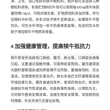
净、卫生、适口性好的犊牛颗粒料，刚开始可多选择几种
颗粒料诱导。有青贮饲料的牛场可以参照每100 kg犊牛体质
量饲喂1 kg/d，可购买维生素、矿物质饲料添加剂等，拌匀
在精料中补饲。并多次给予犊牛足够温水，如果犊牛不愿
饮水，可在水中添加一些牛奶或者食盐等，充足的饮水有
助于增加犊牛干物质采食量。
4 加强健康管理，提高犊牛抵抗力
犊牛常发传染病有口蹄疫、腹泻、肺炎等。口蹄疫由病毒
引起，主要通过接触传播，可接种疫苗预防。腹泻通常因
大肠杆菌等感染或饲养管理不当所致，要确保饲料、饮水
清洁，合理使用抗生素治疗。肺炎多由巴氏杆菌等感染或
环境因素引发，需改善通风条件，使用药物治疗。新发传
染病如牛结节性皮肤病，也是病毒性疾病，以预防为主，
可对犊牛圈舍定期消毒，加强生物安全管理，发现病例及
时隔离、扑杀并进行无害化处理。