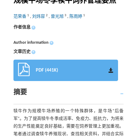
规模牛场冬季犊牛饲养管理要点
1
2
3
1
范荣香
,
刘炜容
,
曾光旭
,
陈雨婷
作者信息
+
Author information
+
文章历史
+
PDF (441K)
摘要
犊牛作为规模牛场养殖的一个特殊群体，是牛场“后备
军”。为了提高犊牛冬季成活率、免疫力、抵抗力，为将来
的生产性能奠定良好基础，需要在饲养管理上更加重视。
笔者通过调查犊牛养殖现状、查找相关资料，并结合实际