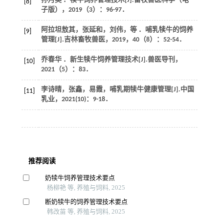
孙月英 ．犊牛饲养管理技术[J].
畜牧兽医科学
（电
[8]
子版），
2019
（3）：96-97．
阿拉坦敖其，张延和，刘伟，等 ．哺乳犊牛的饲养
[9]
管理[J].
吉林畜牧兽医
，
2019
，
40
（8）：52-54．
乔春华 ．新生犊牛饲养管理技术[J].
兽医导刊
，
[10]
2021
（5）：83．
李诗晴，张鑫，易霞，哺乳期犊牛健康管理[J].
中国
[11]
乳业
，
2021
(10)：9-18．