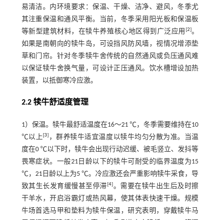
易清洁。内环境要求：保温、干燥、洁净、避风，冬季尤
其注重保温和通风平衡。当前，冬季采用阳光板和保温板
[
2
]
等新型建筑材料，在犊牛养殖核心地区得到广泛应用
。
如果是南朝向的犊牛岛，可设挡风防风墙，视情况增添垫
草和门帘。针对冬季犊牛舍传统的自然通风或负压通风难
以保证犊牛舍换气量，可设计正压通风。饮水槽增设加热
装置，以抵御寒冷应激。
2.2 犊牛舒适度管理
1）保温。犊牛最舒适温度在16～21 ℃，冬季需要维持在10
[
3
]
℃以上
，群养犊牛适宜温度以犊牛均匀分散为准。当温
度在0 ℃以下时，犊牛会出现行动迟缓、被毛竖立、发抖等
畏寒症状。一般21日龄以下的犊牛可耐受的临界温度为15
℃，21日龄以上为5 ℃。冷应激还会严重影响犊牛采食，导
[
4
]
致其生长发育缓慢甚至停滞
。需要在犊牛出生后及时擦
干羊水，开启浴霸灯或热风幕，使其体表快速干燥。规模
牛场首选马甲和垫料为犊牛保温，研究表明，穿戴犊牛马