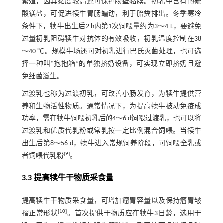
繁殖，因其黏度较高还可保护肠壁黏膜。初乳中含有的硫
酸镁盐，可促进犊牛胃肠蠕动，利于胎粪排出。冬季寒冷
条件下，犊牛出生后2 h内第1次饲喂量约为3～4 L，要避免
过量初乳阻碍犊牛对抗体的有效吸收，初乳温度控制在38
～40 ℃。规模牛场还可对初乳进行巴氏灭菌处理，也可选
择一种叫“抱抱箱”的单独挤奶设备，可实现立即挤奶且避
免细菌滋生。
过渡乳也称为过渡初乳，可改善小肠发育，为犊牛提供营
养和生物活性物质。通常情况下，为提高犊牛被动免疫成
功率，需在犊牛饲喂初乳后的4～6 d饲喂过渡乳，也可以将
过渡乳和优质代乳粉或常乳按一定比例混合饲喂。当犊牛
出生后第8～56 d，犊牛进入常规饲养阶段，可饲喂全乳或
[
9
]
者饲喂代乳粉
。
3.3 提高犊牛干物质采食量
提高犊牛干物质采食量，可增加瘤胃容量以及保持瘤胃皱
[
10
]
褶正常形状
。首次提供干物质应在犊牛3日龄，选用干