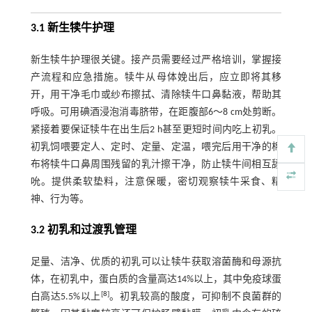
3.1 新生犊牛护理
新生犊牛护理很关键。接产员需要经过严格培训，掌握接
产流程和应急措施。犊牛从母体娩出后，应立即将其移
开，用干净毛巾或纱布擦拭、清除犊牛口鼻黏液，帮助其
呼吸。可用碘酒浸泡消毒脐带，在距腹部6～8 cm处剪断。
紧接着要保证犊牛在出生后2 h甚至更短时间内吃上初乳。
初乳饲喂要定人、定时、定量、定温，喂完后用干净的棉
布将犊牛口鼻周围残留的乳汁擦干净，防止犊牛间相互舔
吮。提供柔软垫料，注意保暖，密切观察犊牛采食、精
神、行为等。
3.2 初乳和过渡乳管理
足量、洁净、优质的初乳可以让犊牛获取溶菌酶和母源抗
体，在初乳中，蛋白质的含量高达14%以上，其中免疫球蛋
[
8
]
白高达5.5%以上
。初乳较高的酸度，可抑制不良菌群的