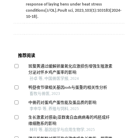
response of laying hens under heat stress
conditions[J/OL].
Poult sci
,
2023
,
103
(1):103183[2024-
10-18].