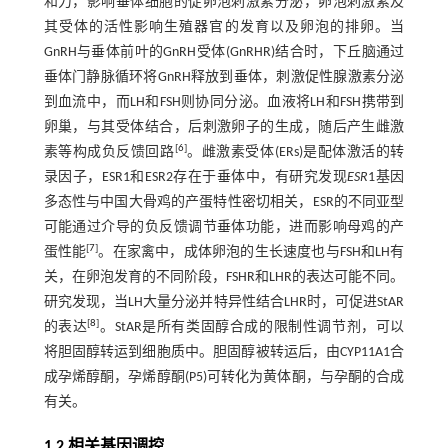
和力，影响垂体细胞的促卵泡刺激素分泌，卵泡刺激素及
其受体的活性影响生殖器官的发育以及卵泡的排卵。当
GnRH与垂体前叶的GnRH受体(GnRHR)结合时，下丘脑通过
垂体门静脉循环将GnRH释放到垂体，刺激促性腺激素分泌
到血流中，而LH和FSH则协同分泌。血液将LH和FSH携带到
卵巢，与其受体结合，后刺激卵子的生成，随后产生雌激
[
6
]
素等构成负反馈回路
。雌激素受体(ERs)是配体激活的转
录因子，ESR1和ESR2存在于垂体中，有研究发现
ESR
1基因
多态性与中国大骨鸡的产蛋特性密切相关，ESR的不同亚型
可能通过介导的负反馈调节垂体功能，进而影响母鸡的产
[
7
]
蛋性能
。在家禽中，成体卵泡的生长速度也与FSH和LH有
关，在卵泡发育的不同阶段，FSHR和LHR的表达可能不同。
研究发现，当LH大量分泌并特异性结合LHR时，可促进StAR
[
8
]
的表达
。StAR是所有类固醇合成的限制性调节剂，可以
将胆固醇转运到细胞质中。胆固醇被转运后，由CYP11A1合
成孕烯醇酮，孕烯醇酮(P5)可转化为黄体酮，与孕酮的合成
有关。
1.2 相关基因调控