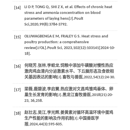
LI
D P
,
TONG
Q
,
SHI
Z X
, et al. Effects of chronic heat
[14]
stress and ammonia concentration on blood
parameters of laying hens[J].
Poult
Sci
,
2020
,
99
(8):3784-3792.
OLUWAGBENGA
E M
,
FRALEY
G S
. Heat stress and
[15]
poultry production: a comprehensive
review[J/OL].
Poult Sci
,
2023
,
102
(12):103141[2024-10-
18].
何晓芳,张林,李蛟龙,饲粮中添加牛磺酸对慢性热应
[16]
激肉鸡血清内分泌激素水平、下丘脑形态及食欲相
关基因表达的影响[J].
畜牧与兽医
,
2022
,
54
(12):24-30.
梁薇,鹿碧波,李启黉,热应激对文昌鸡雏鸡垂体、卵
[17]
巢生长发育的影响[J].
黑龙江畜牧兽医
,
2018
(21):20-
23, 36,258.
赵壮志,吴江,李光辉,姜黄素对循环高温环境中蛋鸡
[18]
生产性能的影响及作用机制[J].
中国兽医学
报
,
2024
,
44
(3):595-605.