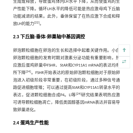
生成或释放，导致蛋鸡体内LH水平下降，从而使蛋鸡的生
产性能下降。循环LH水平的降低可能是热应激母鸡下丘脑
功能减退的结果。此外，垂体保留了在热应激下合成和释
[
22
]
放LH的能力
。
2.3 下丘脑-垂体-卵巢轴中基因调控
卵泡颗粒细胞在卵泡的生长和选择中起着关键作用。小白
卵泡颗粒细胞的发育时期对激素分泌功能有重要影响，热
应激后蛋鸡卵巢中FSHR、StAR和CYP11A1 mRNA的表达均有
[
24
]
所下降
。FSHR开始表达的原始卵泡颗粒细胞对于原始卵
泡进入初级阶段非常重要，在初级阶段，通过多种信号通
路促进细胞增殖；可以通过提高StAR和CYP11A1转录水平的
[
24
]
表达，促进颗粒细胞合成P4。Li等
研究结果表明热应激
可诱导颗粒细胞凋亡，降低类固醇基因mRNA表达并容易导
致卵巢退化。
2.4 蛋鸡生产性能