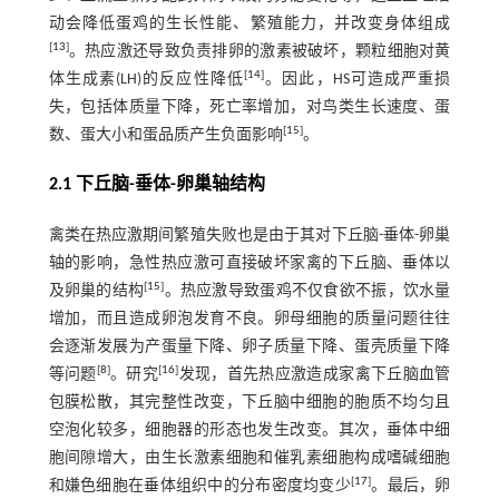
动会降低蛋鸡的生长性能、繁殖能力，并改变身体组成
[
13
]
。热应激还导致负责排卵的激素被破坏，颗粒细胞对黄
[
14
]
体生成素(LH)的反应性降低
。因此，HS可造成严重损
失，包括体质量下降，死亡率增加，对鸟类生长速度、蛋
[
15
]
数、蛋大小和蛋品质产生负面影响
。
2.1 下丘脑-垂体-卵巢轴结构
禽类在热应激期间繁殖失败也是由于其对下丘脑-垂体-卵巢
轴的影响，急性热应激可直接破坏家禽的下丘脑、垂体以
[
15
]
及卵巢的结构
。热应激导致蛋鸡不仅食欲不振，饮水量
增加，而且造成卵泡发育不良。卵母细胞的质量问题往往
会逐渐发展为产蛋量下降、卵子质量下降、蛋壳质量下降
[
8
]
[
16
]
等问题
。研究
发现，首先热应激造成家禽下丘脑血管
包膜松散，其完整性改变，下丘脑中细胞的胞质不均匀且
空泡化较多，细胞器的形态也发生改变。其次，垂体中细
胞间隙增大，由生长激素细胞和催乳素细胞构成嗜碱细胞
[
17
]
和嫌色细胞在垂体组织中的分布密度均变少
。最后，卵