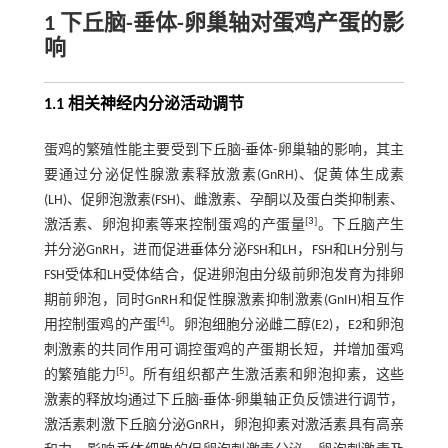
1 下丘脑-垂体-卵巢轴对蛋鸡产蛋的影
响
1.1 相关神经内分泌活动调节
蛋鸡的繁殖性能主要受到下丘脑-垂体-卵巢轴的影响，其主
要通过分泌促性腺激素释放激素(GnRH)、促黄体生成素
(LH)、促卵泡激素(FSH)、雌激素、孕酮以及蛋白类抑制素、
[
3
]
激活素、卵泡抑素等来控制蛋鸡的产蛋量
。下丘脑产生
并分泌GnRH，进而促进垂体分泌FSH和LH，FSH和LH分别与
FSH受体和LH受体结合，促进卵泡由分级前卵泡发育为排卵
期前卵泡，同时GnRH和促性腺激素抑制激素(GnIH)相互作
[
4
]
用控制蛋鸡的产蛋
。卵泡细胞分泌雌二醇(E2)，E2和卵泡
刺激素的共同作用可调控蛋鸡的产蛋期长短，并增加蛋鸡
[
5
]
的繁殖能力
。所有组织都产生激活素和卵泡抑素，这些
激素的释放均通过下丘脑-垂体-卵巢轴正负反馈进行调节，
激活素刺激下丘脑分泌GnRH，卵泡抑素对激活素具有高亲