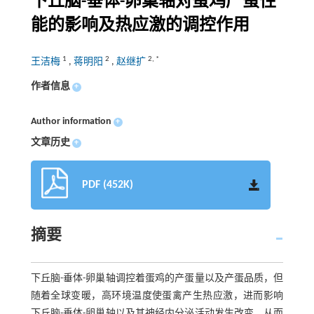
下丘脑-垂体-卵巢轴对蛋鸡产蛋性
能的影响及热应激的调控作用
1
2
2
,
*
王洁梅
,
蒋明阳
,
赵继扩
作者信息
+
Author information
+
文章历史
+
PDF (452K)
摘要
下丘脑-垂体-卵巢轴调控着蛋鸡的产蛋量以及产蛋品质，但
随着全球变暖，高环境温度使蛋禽产生热应激，进而影响
下丘脑-垂体-卵巢轴以及其神经内分泌活动发生改变，从而