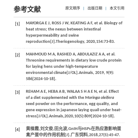
参考文献
原文顺序
|
出版日期
|
本文引用
MAYORGA
E J
,
ROSS
J W
,
KEATING
A F
, et al. Biology of
[1]
heat stress; the nexus between intestinal
hyperpermeability and swine
reproduction[J].
Theriogenology
,
2020
,
154
:73-83.
MAHMOUD
M A
,
RASHED
A
,
ABDULAZIZ
A A
, et al.
[2]
Threonine requirements in dietary low crude protein
for laying hens under high-temperature
environmental climate[J/OL].
Animals
,
2019
,
9
(9):
586[2024-10-18].
REHAM
A E
,
HEBA
A B
,
WALAA
S H A E N
, et al. Effect
[3]
of a diet supplemented with the
Moringa oleifera
seed powder on the performance, egg quality, and
gene expression in japanese laying quail under heat-
stress[J/OL].
Animals
,
2020
,
10
(5):809[2024-10-18].
黄植霞,刘文俊,田允波,GnIH与HSPs在热应激影响蛋
[4]
禽产蛋中的作用机制[J].
广东饲料
,
2018
,
27
(5):45-47.