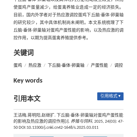
使蛋鸡产蛋量减少，给蛋禽养殖业造成一定的经济损失。
目前，国内外学者对于热应激调控蛋鸡下丘脑-垂体-卵巢轴
的研究较少，其中具体机制尚未阐明。本文系统梳理了下
丘脑-垂体-卵巢轴对蛋鸡产蛋性能的影响，以及热应激的调
控作用，以期为提高蛋禽养殖提供参考。
关键词
蛋鸡
/
热应激
/
下丘脑-垂体-卵巢轴
/
产蛋性能
/
调控
Key words
引用格式 ▾
引用本文
王洁梅,蒋明阳,赵继扩. 下丘脑-垂体-卵巢轴对蛋鸡产蛋性能
的影响及热应激的调控作用[J].
养殖与饲料
, 2025, 24(03): 47-
50 DOI:10.13300/j.cnki.cn42-1648/s.2025.03.011