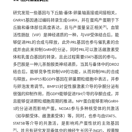
研究发现一些基因与下丘脑-垂体-卵巢轴直接或间接相关，
GNRH
1基因通过编码转录生成GnRH，并在蛋鸡产蛋期于下
[
9
]
丘脑和垂体部位高度表达，且与产蛋量呈正相关
。血管
活性肠肽（VIP）是神经递质的一种，与VIP受体结合后，能
够促进PRL的合成与释放，此外
PRL
基因也参与催乳素的合
成并由此来抑制GnRH的分泌，同时PRL可以激活雌激素受
体和乳蛋白基因的转录，且此过程需要
STAT
5基因的参与。
多巴胺是一种儿茶酚胺类神经递质，当其与垂体中的DRD2
结合后，能够竞争性抑制VIP的功能，从而抑制PRL的合成
与释放。
BMP
15和
GDF
9基因在卵巢颗粒细胞中表达，并参
与卵泡发育调节。BMP15对促性腺激素介导的孕酮分泌有
很强的抑制作用，而GDF9能够促进FSH介导的孕酮合成，并
且能够促进颗粒细胞周期的推进。NPY蛋白能够影响GnRH-
1的分泌进而影响产蛋。NCOA1参与多种核受体的共激活
（如孕酮受体、雌激素受体）等，同时，也参与由STAT5、
STAT5B等介导的共激活，是影响鸡产蛋性状的主效基因
[
9
]
。并且有研究发现垂体中的神经生长因子(NGF)，视黄酸