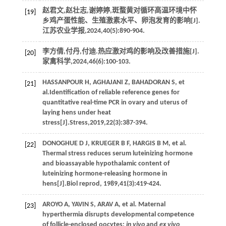
赵君文,赵壮志,谢婷婷,斑蝥黄对循环高温环境中怀
[19]
乡鸡产蛋性能、生殖激素水平、卵泡发育的影响[J].
江苏农业学报
,
2024
,
40
(5):890-904.
李方倩,付丹,付迪.热应激对鸡的影响及改善措施[J].
[20]
家禽科学
,
2024
,
46
(6):100-103.
HASSANPOUR
H
,
AGHAJANI
Z
,
BAHADORAN
S
, et
[21]
al.Identification of reliable reference genes for
quantitative real-time PCR in ovary and uterus of
laying hens under heat
stress[J].
Stress
,
2019
,
22
(3):387-394.
DONOGHUE
D J
,
KRUEGER
B F
,
HARGIS
B M
, et al.
[22]
Thermal stress reduces serum luteinizing hormone
and bioassayable hypothalamic content of
luteinizing hormone-releasing hormone in
hens[J].
Biol reprod
,
1989
,
41
(3):419-424.
AROYO
A
,
YAVIN
S
,
ARAV
A
, et al. Maternal
[23]
hyperthermia disrupts developmental competence
of follicle-enclosed oocytes:
in vivo
and
ex vivo