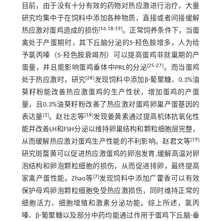
目前，由于没有十分有效的药物对热应激进行治疗，大量
研究均集中于在饲料中添加各种物质，直接或者间接缓解
[
16
,
18
-
19
]
热应激对蛋鸡造成的损伤
。正常饲养条件下，当蛋
禽处于产蛋期时，其下丘脑分泌的5-羟色胺增多，人为给
予氯丙嗪（5-羟色胺衰竭剂）可以提高蛋鸡非就巢期的产
[
25
-
27
]
蛋量，并且能影响蛋鸡垂体中PRL的分泌
。而当蛋鸡
[
28
]
处于热应激时，研究
发现饲料中添加β-葡聚糖、0.3%油
葵籽粉能改善热应激蛋鸡的生产性状，增加蛋鸡的产蛋
量，且0.3%油葵籽粉改善了热应激对蛋鸡卵巢产蛋基因的
[
3
]
[
18
]
表达量
。赵壮志等
发现姜黄素通过提高机体抗氧化性
能并改善LH和FSH分泌以维持卵巢结构和颗粒细胞层完整，
[
19
]
从而缓解热应激对蛋鸡生产性能的不利影响。赵君文等
研究斑蝥黄可以促进热应激蛋鸡的卵泡发育,缓解高温对卵
泡结构和卵泡颗粒细胞的损伤，从而促进排卵，最终提高
[
7
]
家禽产蛋性能。Zhao等
发现饲料中添加广藿香可以有效
保护母鸡卵泡颗粒细胞免受热应激损伤，同时维持正常的
细胞活力、细胞增殖和激素分泌功能。综上所述，氯丙
嗪、β-葡聚糖以及部分中药均能通过作用于蛋鸡下丘脑-垂