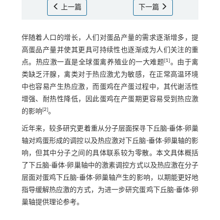
上一篇
下一篇
伴随着人口的增长，人们对蛋品产量的需求逐渐增多，提
高蛋品产量并使其更具可持续性也逐渐成为人们关注的重
[
1
]
点。热应激一直是全球蛋禽养殖业的一大难题
。由于禽
类缺乏汗腺，禽类对于热应激尤为敏感，在正常高温环境
中也容易产生热应激，而蛋鸡在产蛋过程中，其代谢活性
增强、耐热性降低，因此蛋鸡在产蛋期更容易受到热应激
[
2
]
的影响
。
近年来，较多研究更着重从分子层面探寻下丘脑-垂体-卵巢
轴对鸡蛋形成的调控以及热应激对下丘脑-垂体-卵巢轴的影
响，但其中分子之间的具体联系较为零散。本文具体概括
了下丘脑-垂体-卵巢轴中的激素调控方式以及热应激在分子
层面对蛋鸡下丘脑-垂体-卵巢轴产生的影响，以期能更好地
指导缓解热应激的方式，为进一步研究蛋鸡下丘脑-垂体-卵
巢轴提供理论参考。