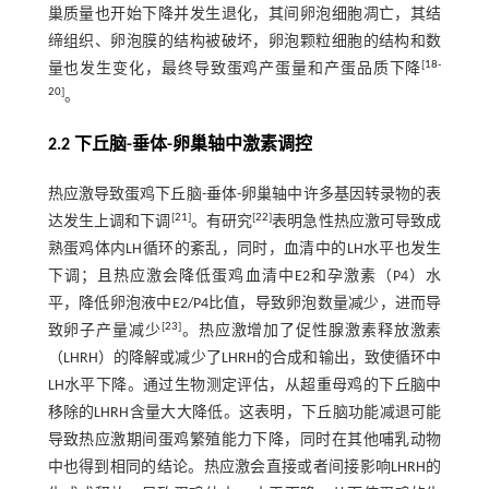
巢质量也开始下降并发生退化，其间卵泡细胞凋亡，其结
缔组织、卵泡膜的结构被破坏，卵泡颗粒细胞的结构和数
[
18
-
量也发生变化，最终导致蛋鸡产蛋量和产蛋品质下降
20
]
。
2.2 下丘脑-垂体-卵巢轴中激素调控
热应激导致蛋鸡下丘脑-垂体-卵巢轴中许多基因转录物的表
[
21
]
[
22
]
达发生上调和下调
。有研究
表明急性热应激可导致成
熟蛋鸡体内LH循环的紊乱，同时，血清中的LH水平也发生
下调；且热应激会降低蛋鸡血清中E2和孕激素（P4）水
平，降低卵泡液中E2/P4比值，导致卵泡数量减少，进而导
[
23
]
致卵子产量减少
。热应激增加了促性腺激素释放激素
（LHRH）的降解或减少了LHRH的合成和输出，致使循环中
LH水平下降。通过生物测定评估，从超重母鸡的下丘脑中
移除的LHRH含量大大降低。这表明，下丘脑功能减退可能
导致热应激期间蛋鸡繁殖能力下降，同时在其他哺乳动物
中也得到相同的结论。热应激会直接或者间接影响LHRH的