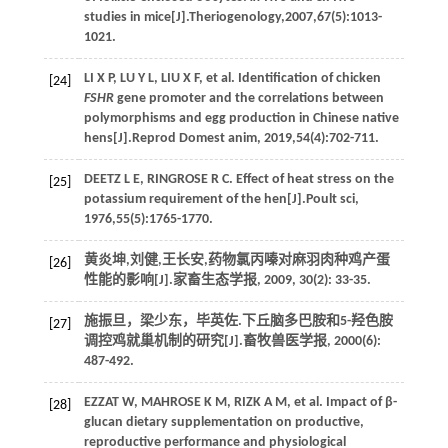
studies in mice[J].
Theriogenology
,
2007
,
67
(5):1013-
1021.
LI
X P
,
LU
Y L
,
LIU
X F
, et al. Identification of chicken
[24]
FSHR
gene promoter and the correlations between
polymorphisms and egg production in Chinese native
hens[J].
Reprod Domest anim
,
2019
,
54
(4):702-711.
DEETZ
L E
,
RINGROSE
R C
. Effect of heat stress on the
[25]
potassium requirement of the hen[J].
Poult sci
,
1976
,
55
(5):1765-1770.
黄炎坤,刘健,王长安,药物氯丙嗪对麻羽肉种鸡产蛋
[26]
性能的影响[J].
家畜生态学报
,
2009
,
30
(2): 33-35.
施振旦，梁少东，毕英佐.下丘脑多巴胺和5-羟色胺
[27]
调控鸡就巢机制的研究[J].
畜牧兽医学报
,
2000
(6):
487-492.
EZZAT
W
,
MAHROSE
K M
,
RIZK
A M
, et al. Impact of β-
[28]
glucan dietary supplementation on productive,
reproductive performance and physiological