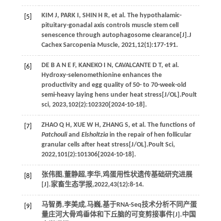
KIM
J
,
PARK
I
,
SHIN
H R
, et al. The hypothalamic-
[5]
pituitary-gonadal axis controls muscle stem cell
senescence through autophagosome clearance[J].
J
Cachex Sarcopenia Muscle
,
2021
,
12
(1):177-191.
DE
B A N E F
,
KANEKO
I N
,
CAVALCANTE
D T
, et al.
[6]
Hydroxy-selenomethionine enhances the
productivity and egg quality of 50- to 70-week-old
semi-heavy laying hens under heat stress[J/OL].
Poult
sci
,
2023
,
102
(2):102320[2024-10-18].
ZHAO
Q H
,
XUE
W H
,
ZHANG
S
, et al. The functions of
[7]
Patchouli
and
Elsholtzia
in the repair of hen follicular
granular cells after heat stress[J/OL].
Poult Sci
,
2022
,
101
(2):101306[2024-10-18].
张伟图,董静超,李华,鸡蛋用性状遗传基础研究进展
[8]
[J].
家畜生态学报
,
2022
,
43
(12):8-14.
马智勇,李美成,马巍,基于RNA-Seq技术分析不同产蛋
[9]
量庄河大骨鸡垂体和下丘脑的可变剪接事件[J].
中国