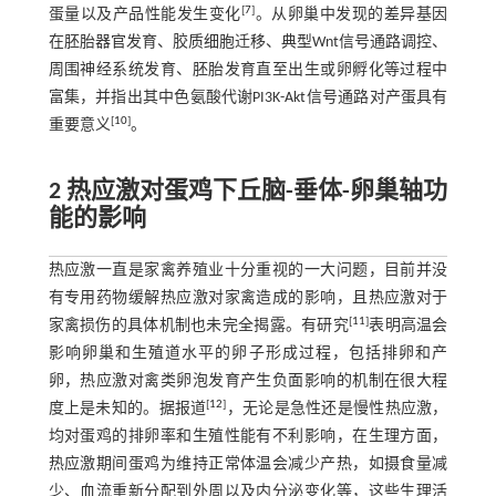
[
7
]
蛋量以及产品性能发生变化
。从卵巢中发现的差异基因
在胚胎器官发育、胶质细胞迁移、典型Wnt信号通路调控、
周围神经系统发育、胚胎发育直至出生或卵孵化等过程中
富集，并指出其中色氨酸代谢PI3K-Akt信号通路对产蛋具有
[
10
]
重要意义
。
2 热应激对蛋鸡下丘脑-垂体-卵巢轴功
能的影响
热应激一直是家禽养殖业十分重视的一大问题，目前并没
有专用药物缓解热应激对家禽造成的影响，且热应激对于
[
11
]
家禽损伤的具体机制也未完全揭露。有研究
表明高温会
影响卵巢和生殖道水平的卵子形成过程，包括排卵和产
卵，热应激对禽类卵泡发育产生负面影响的机制在很大程
[
12
]
度上是未知的。据报道
，无论是急性还是慢性热应激，
均对蛋鸡的排卵率和生殖性能有不利影响，在生理方面，
热应激期间蛋鸡为维持正常体温会减少产热，如摄食量减
少、血流重新分配到外周以及内分泌变化等，这些生理活