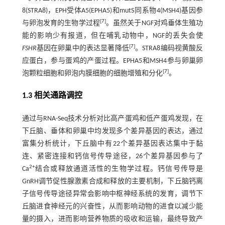
8(STRA8)，EPH受体A5(EPHA5)和mutS同系物4(MSH4)基因参
[
7
]
与卵泡发育的生物学过程
。虽然关于NGF对鸡垂体生殖功
能的影响少有报道，但在哺乳动物中，NGF的丢失会使
[
7
]
FSHR
基因在卵巢中的表达显著降低
。STRA8编码视黄酸反
应蛋白，参与蛋鸡的产蛋过程。EPHA5和MSH4参与卵巢卵
[
7
]
泡颗粒细胞和卵泡内膜细胞的细胞增殖和分化
。
1.3 相关通路调控
通过与RNA-Seq技术分析对比高产蛋鸡和低产蛋鸡发现，在
下丘脑、垂体和卵巢中均发现多个差异基因的表达，通过
富集分析统计，下丘脑中有22个差异基因表达集中于黏
连、紧密连接和钙信号传导途径，26个差异基因参与了
2+
Ca
结合或释放通道活性的生物学过程。钙信号传导是
GnRH调节促性腺激素合成和释放的主要机制，下丘脑钙离
子信号传导途径异常会影响中枢神经系统的发育，调节下
丘脑进食神经元的兴奋性，从而影响动物的进食以减少能
量的摄入，进而影响营养物质的吸收和运输，最终导致产