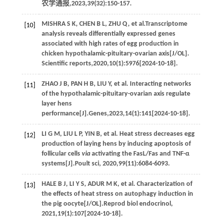
农学通报
,
2023
,
39
(32):150-157.
MISHRA
S K
,
CHEN
B L
,
ZHU
Q
, et al.Transcriptome
[10]
analysis reveals differentially expressed genes
associated with high rates of egg production in
chicken hypothalamic-pituitary-ovarian axis[J/OL].
Scientific reports
,
2020
,
10
(1):5976[2024-10-18].
ZHAO
J B
,
PAN
H B
,
LIU
Y
, et al. Interacting networks
[11]
of the hypothalamic-pituitary-ovarian axis regulate
layer hens
performance[J].
Genes
,
2023
,
14
(1):141[2024-10-18].
LI
G M
,
LIU
L P
,
YIN
B
, et al. Heat stress decreases egg
[12]
production of laying hens by inducing apoptosis of
follicular cells
via
activating the FasL/Fas and TNF-α
systems[J].
Poult sci
,
2020
,
99
(11):6084-6093.
HALE
B J
,
LI
Y S
,
ADUR
M K
, et al. Characterization of
[13]
the effects of heat stress on autophagy induction in
the pig oocyte[J/OL].
Reprod biol endocrinol
,
2021
,
19
(1):107[2024-10-18].