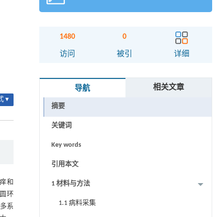
1480
0
访问
被引
详细
相关文章
导航
 ▾
摘要
关键词
Key words
引用本文
痒和
1 材料与方法
圆环
1.1 病料采集
猪多系