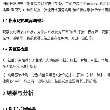
细菌分离培养试剂兽医实验室自行制备，口蹄疫病毒荧光RT-PCR检测试
病毒2型荧光PCR检测试剂、猪流行性腹泻病毒/猪轮状病毒/猪传染性胃
1.3 临床观察与病理剖检
观察发病猪临床症状，对临床症状较为严重的2头仔猪进行剖解，观察
充气、透明等，肠系膜淋巴结是否存在肿大、充血、出血等。
1.4 实验室检测
1）细菌分离培养：无菌采集患病猪的心脏、肝脏、脾脏、肺脏、肾脏、
在无氧环境下进行培养。
2）病毒感染检测：分别适量采集患病猪的心脏、肝脏、脾脏、肺脏、肾脏
速离心5 min，取上清，提取核酸。按照试剂盒说明书进行扩增。
2 结果与分析
2.1 临床与剖解结果