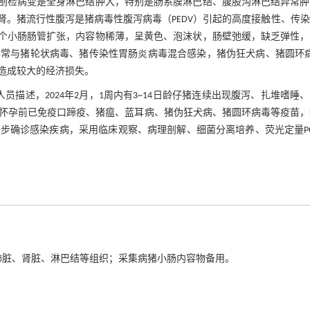
剖检病变是全身淋巴结肿大，特别是肠系膜淋巴结、腹股沟淋巴结异常肿
。猪流行性腹泻是猪病毒性腹泻病毒（PEDV）引起的高度接触性、传
个小肠肠管扩张，内容物稀薄，呈黄色、泡沫状，肠壁弛缓，缺乏弹性，
常与猪轮状病毒、猪传染性胃肠炎病毒混合感染，猪伪狂犬病、猪圆环病
造成较大的经济损失。
员描述，2024年2月，1周内有3~14日龄仔猪连续出现腹泻、扎堆嗜睡
猪怀孕前已免疫口蹄疫、猪瘟、蓝耳病、猪伪狂犬病、猪圆环病毒等疫苗
步确诊感染疾病，采用临床观察、病理剖解、细菌分离培养、荧光定量PC
肺脏、肾脏、淋巴结等组织；采集病猪小肠内容物备用。