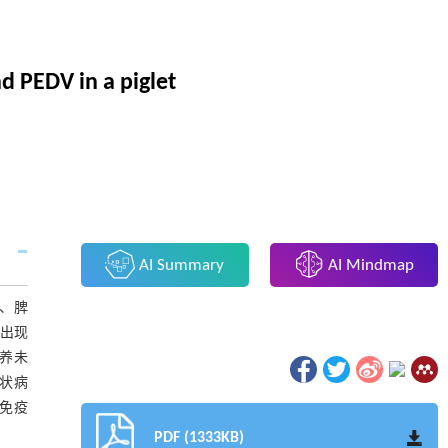
d PEDV in a piglet
AI Summary
AI Mindmap
脏、脾
猪出现
养未
状病
苗免疫
PDF (1333KB)