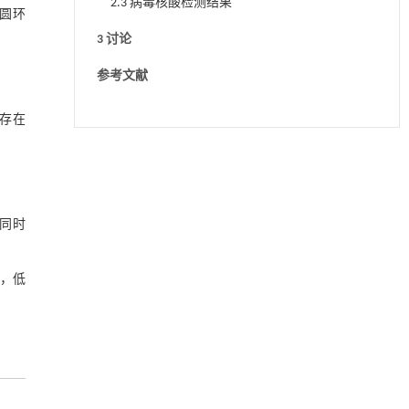
2.3 病毒核酸检测结果
猪圆环
3 讨论
参考文献
存在
降温路面涂层混合反射行为及其对道路光环境
[1]
安全的影响研究
Engineering
. 2026, Vol.58(3): 1-303
https://doi.org/10.1016/j.eng.2025.06.014
，同时
用于宽浓度范围高效捕集CO₂及低能耗再生的新
[2]
型酮基IPDA相变吸收剂
后，低
Engineering
. 2026, Vol.58(3): 1-303
https://doi.org/10.1016/j.eng.2025.05.008
基于均相催化剂的两段式水热液化实现丙烯腈-
[3]
丁二烯-苯乙烯共聚物的分步脱氮与液化
Engineering
. 2026, Vol.58(3): 1-303
https://doi.org/10.1016/j.eng.2025.12.037