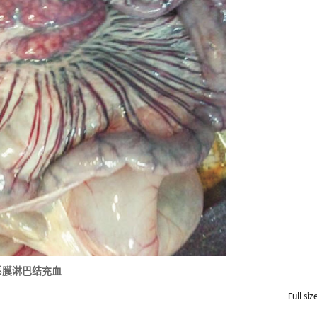
肠系膜淋巴结充血
Full siz