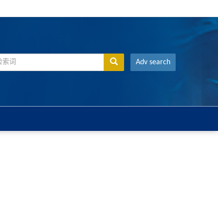
Adv search