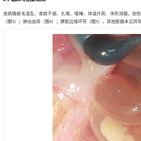
发病猪被毛凌乱、食欲不振、扎堆、嗜睡、体温升高、体形消瘦。剖检
（
图3
）；肺出血斑（
图4
）；脾脏边缘坏死（
图5
），其他脏器未见异