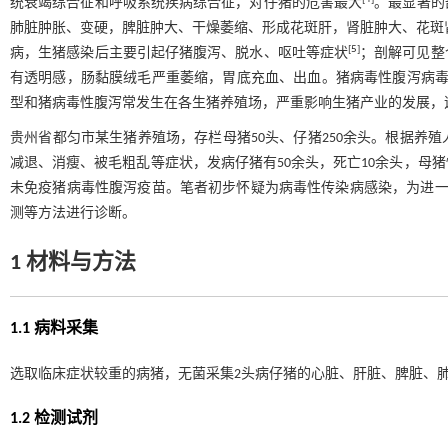
统衰竭综合征和呼吸系统疾病综合征，对仔猪的危害最大
。最显著的
肺脏肿胀、变硬，脾脏肿大、干燥萎缩、形成花斑肝，肾脏肿大、花斑肾
[
5
]
病，生猪感染后主要引起仔猪腹泻、脱水、呕吐等症状
；剖解可见整
有透明感，肠黏膜绒毛严重萎缩，胃底充血、出血。猪病毒性腹泻病毒
型和猪病毒性腹泻常发生在各生猪养殖场，严重影响生猪产业的发展，
贵州省都匀市某生猪养殖场，存栏母猪50头、仔猪250余头。根据养殖人
减退、消瘦、被毛粗乱等症状，发病仔猪有50余头，死亡10余头，母
未免疫猪病毒性腹泻疫苗。笔者初步怀疑为病毒性传染病感染，为进一
测等方法进行诊断。
1 材料与方法
1.1 病料采集
选取临床症状较重的病猪，无菌采集2头病仔猪的心脏、肝脏、脾脏、
1.2 检测试剂