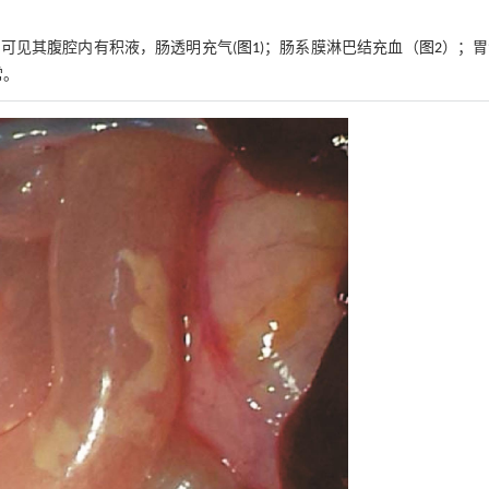
可见其腹腔内有积液，肠透明充气(
图1
)；肠系膜淋巴结充血（
图2
）；胃
常。