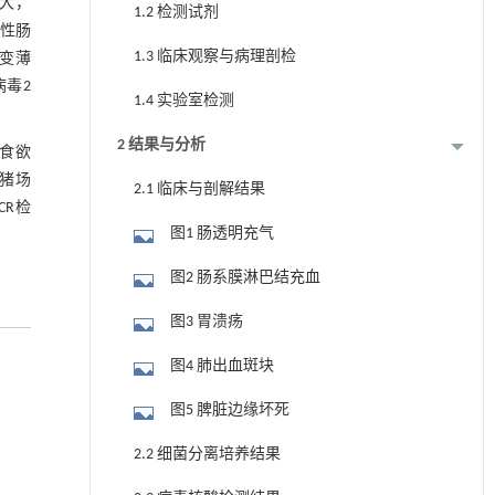
大，
1.2 检测试剂
染性肠
1.3 临床观察与病理剖检
变薄
毒2
1.4 实验室检测
2 结果与分析
、食欲
，猪场
2.1 临床与剖解结果
R检
图1 肠透明充气
图2 肠系膜淋巴结充血
图3 胃溃疡
图4 肺出血斑块
图5 脾脏边缘坏死
2.2 细菌分离培养结果