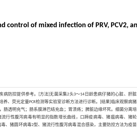
 control of mixed infection of PRV, PCV2, an
病防控提供参考。[方法]无菌采集2头3～14日龄患病仔猪的心脏、肝
养、荧光定量PCR检测等实验室诊断方法进行诊断。[结果]临床观察病
，肠透明充气；肠系膜淋巴结充血；胃溃疡；脾脏边缘坏死。细菌分离培
、猪流行性腹泻病毒有明显的指数增长曲线，口蹄疫病毒、猪瘟病毒、猪轮
犬病毒、猪圆环病毒2型、猪流行性腹泻病毒混合感染，主要防控方法为疫