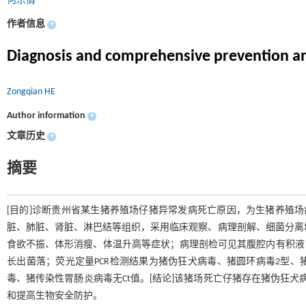
何宗倩
作者信息
+
Diagnosis and comprehensive prevention and
Zongqian HE
Author information
+
文章历史
+
摘要
[目的]诊断贵州省某生猪养殖场仔猪异常发病死亡原因，为生猪养殖场疾
脏、肺脏、肾脏、淋巴结等组织，采用临床观察、病理剖解、细菌分离培
食欲不振、体形消瘦、体温升高等症状；病理剖检可见其腹腔内有积液
长出菌落；荧光定量PCR检测结果为猪伪狂犬病毒、猪圆环病毒2型
毒、猪传染性胃肠炎病毒无Ct值。[结论]该猪场死亡仔猪存在猪伪狂
和提高生物安全防护。