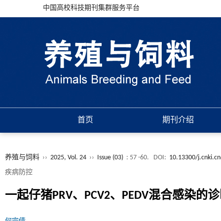
中国高校科技期刊集群服务平台
首页
期刊介绍
养殖与饲料
››
2025, Vol. 24
››
Issue (03)
: 57 -60.
DOI:
10.13300/j.cnki.c
疾病防控
一起仔猪PRV、PCV2、PEDV混合感染