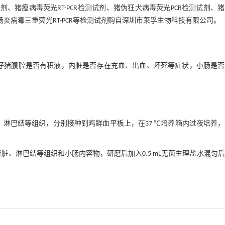
剂、猪瘟病毒荧光RT-PCR检测试剂、猪伪狂犬病毒荧光PCR检测试剂、
肠炎病毒三重荧光RT-PCR等检测试剂购自深圳市莱孚生物科技有限公司。
仔猪腹腔是否有积液，内脏是否存在充血、出血、坏死等症状，小肠是否
淋巴结等组织，分别接种到鸡鲜血平板上，在37 ℃培养箱内过夜培养
、淋巴结等组织和小肠内容物，研磨后加入0.5 mL无菌生理盐水混匀