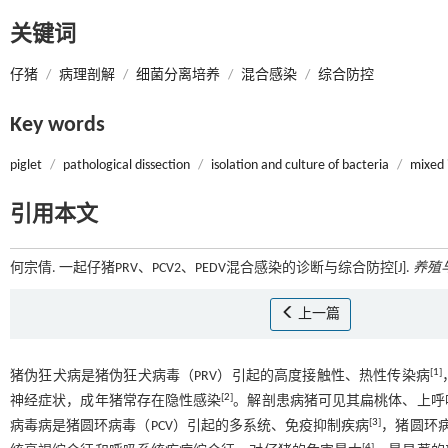
关键词
仔猪
/
病理剖解
/
细菌分离培养
/
混合感染
/
综合防控
Key words
piglet
/
pathological dissection
/
isolation and culture of bacteria
/
mixed 
引用本文
何宗倩. 一起仔猪PRV、PCV2、PEDV混合感染的诊断与综合防控[J].
养殖
上一篇
[
1
]
猪伪狂犬病是猪伪狂犬病毒（PRV）引起的高度接触性、热性传染病
[
2
]
神经症状，成年猪常存在隐性感染
。解剖患病猪可见其扁桃体、上呼
[
3
]
病毒病是猪圆环病毒（PCV）引起的多系统、免疫抑制疾病
，猪圆环病
[
4
]