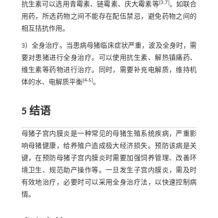
[
3
,
7
]
抗生素可以选用青霉素、链霉素、庆大霉素等
。如联合
用药，所选药物之间不能存在配伍禁忌，避免药物之间的
相互拮抗作用。
3）全身治疗。当患病母猪临床症状严重，波及全身时，需
要对患猪进行全身治疗。可以使用抗生素、解热镇痛药、
维生素等药物进行治疗。同时，需要补充电解质，维持机
[
4
-
5
]
体的水、电解质平衡
。
5 结语
母猪子宫内膜炎是一种常见的母猪生殖系统疾病，严重影
响母猪健康，给养殖户造成极大经济损失。预防该病是关
键，在预防母猪子宫内膜炎时需要加强饲养管理、改善环
境卫生、规范助产操作等。一旦发生子宫内膜炎，需及时
有效地治疗，必要时可以采用全身治疗法，以快速控制病
情。