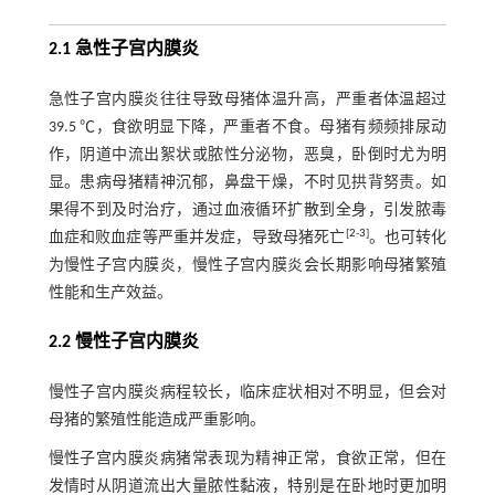
2.1 急性子宫内膜炎
急性子宫内膜炎往往导致母猪体温升高，严重者体温超过
39.5 ℃，食欲明显下降，严重者不食。母猪有频频排尿动
作，阴道中流出絮状或脓性分泌物，恶臭，卧倒时尤为明
显。患病母猪精神沉郁，鼻盘干燥，不时见拱背努责。如
果得不到及时治疗，通过血液循环扩散到全身，引发脓毒
[
2
-
3
]
血症和败血症等严重并发症，导致母猪死亡
。也可转化
为慢性子宫内膜炎，慢性子宫内膜炎会长期影响母猪繁殖
性能和生产效益。
2.2 慢性子宫内膜炎
慢性子宫内膜炎病程较长，临床症状相对不明显，但会对
母猪的繁殖性能造成严重影响。
慢性子宫内膜炎病猪常表现为精神正常，食欲正常，但在
发情时从阴道流出大量脓性黏液，特别是在卧地时更加明