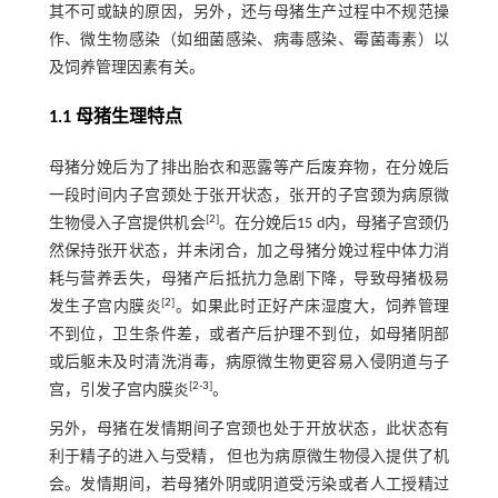
其不可或缺的原因，另外，还与母猪生产过程中不规范操
作、微生物感染（如细菌感染、病毒感染、霉菌毒素）以
及饲养管理因素有关。
1.1 母猪生理特点
母猪分娩后为了排出胎衣和恶露等产后废弃物，在分娩后
一段时间内子宫颈处于张开状态，张开的子宫颈为病原微
[
2
]
生物侵入子宫提供机会
。在分娩后15 d内，母猪子宫颈仍
然保持张开状态，并未闭合，加之母猪分娩过程中体力消
耗与营养丢失，母猪产后抵抗力急剧下降，导致母猪极易
[
2
]
发生子宫内膜炎
。如果此时正好产床湿度大，饲养管理
不到位，卫生条件差，或者产后护理不到位，如母猪阴部
或后躯未及时清洗消毒，病原微生物更容易入侵阴道与子
[
2
-
3
]
宫，引发子宫内膜炎
。
另外，母猪在发情期间子宫颈也处于开放状态，此状态有
利于精子的进入与受精， 但也为病原微生物侵入提供了机
会。发情期间，若母猪外阴或阴道受污染或者人工授精过