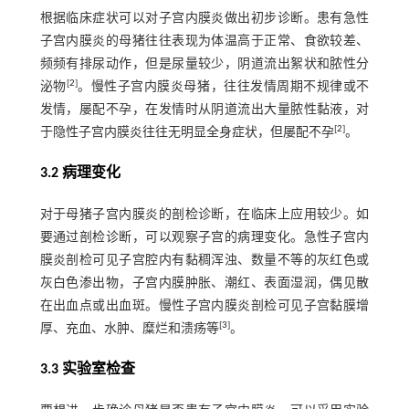
根据临床症状可以对子宫内膜炎做出初步诊断。患有急性
子宫内膜炎的母猪往往表现为体温高于正常、食欲较差、
频频有排尿动作，但是尿量较少，阴道流出絮状和脓性分
[
2
]
泌物
。慢性子宫内膜炎母猪，往往发情周期不规律或不
发情，屡配不孕，在发情时从阴道流出大量脓性黏液，对
[
2
]
于隐性子宫内膜炎往往无明显全身症状，但屡配不孕
。
3.2 病理变化
对于母猪子宫内膜炎的剖检诊断，在临床上应用较少。如
要通过剖检诊断，可以观察子宫的病理变化。急性子宫内
膜炎剖检可见子宫腔内有黏稠浑浊、数量不等的灰红色或
灰白色渗出物，子宫内膜肿胀、潮红、表面湿润，偶见散
在出血点或出血斑。慢性子宫内膜炎剖检可见子宫黏膜增
[
3
]
厚、充血、水肿、糜烂和溃疡等
。
3.3 实验室检查