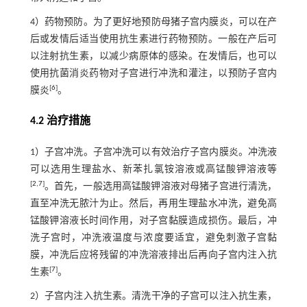
4）药物预防。为了更好地预防母猪子宫内膜炎，可以在产
后或发情后适当使用抗生素进行药物预防。一般在产后可
以注射抗生素，以减少病原体的感染。在发情后，也可以
使用抗菌消炎药物对子宫进行冲洗和灌注，以预防子宫内
[
6
]
膜炎
。
4.2 治疗措施
1）子宫冲洗。子宫冲洗可以有效治疗子宫内膜炎。冲洗液
可以选用生理盐水、新苯扎氯铵溶液或高锰酸钾溶液等
[
2
,
7
]
。首先，一般选用高锰酸钾溶液对母猪子宫进行清洗，
直至冲洗无脓汁为止。然后，再用生理盐水冲洗，避免高
锰酸钾溶液长时间作用，对子宫黏膜造成损伤。最后，冲
洗子宫时，冲洗液温度与浓度要适宜，避免刺激子宫黏
膜，冲洗后应将残留的冲洗溶液排出后再向子宫内注入抗
[
7
]
生素
。
2）子宫内注入抗生素。清洗干净的子宫可以注入抗生素，