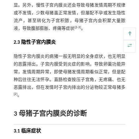
显。另外，慢性子宫内膜炎还会导致母猪发情周期不规律
或不发情，少数母猪虽正常发情，但屡配不孕或发生隐性
流产，甚至转化为子宫积脓，母猪子宫内会积聚大量脓
[
2
-
3
]
液，导致腹部膨胀、疼痛等症状
。
2.3 隐性子宫内膜炎
隐性子宫内膜炎的病猪一般无明显的全身症状，也无明显
的恶露排出。子宫内膜受到炎症的影响，导致卵巢功能异
常，发情周期异常，即使母猪发情周期看似正常，但是配
种后往往无法怀孕。直肠检查按压子宫角，无疼痛、也无
恶露排出，但在发情时子宫内排出的分泌物较正常母猪多
[
2
]
。
3 母猪子宫内膜炎的诊断
3.1 临床症状