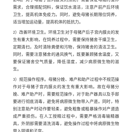
影响。对于母猪子宫内膜炎的预防，需要保证母猪的营养
需求，合理搭配饲料，保证饮水清洁，注意产前产后环境
卫生，提高机体免疫力。同时，避免母猪长期限位饲养，
适当增加运动量，提高机体的抵抗力。
2）改善环境卫生。环境卫生对于母猪产后子宫内膜炎的发
生有重大影响，在饲养过程中，需要保持猪舍干燥卫生，
定期清扫，及时清除粪便和污物，保持猪舍的清洁卫生。
同时，需要注意猪舍的通风换气，既要兼顾猪舍温度，又
要保证猪舍空气质量，降低湿度，减少病原微生物的滋
生。
3）规范操作程序。母猪分娩、难产和助产过程中不规范操
作对于母猪子宫内膜炎的发生有重大影响。故在母猪分
娩、难产助产时，需要规范操作，对于助产器具以及手部
要进行彻底消毒，避免将病原微生物带入产道。同时，特
别注意助产时动作要轻柔，避免粗鲁或粗暴操作对产道造
成严重损伤。在人工授精过程中，需要严格消毒输精器
具，外阴部需要清洗消毒，避免操作过程中将病原微生物
带入阴道和子宫。