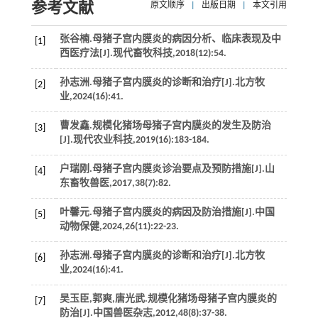
参考文献
原文顺序
|
出版日期
|
本文引用
张谷楠.母猪子宫内膜炎的病因分析、临床表现及中
[1]
西医疗法[J].
现代畜牧科技
,
2018
(12):54.
孙志洲.母猪子宫内膜炎的诊断和治疗[J].
北方牧
[2]
业
,
2024
(16):41.
曹发鑫.规模化猪场母猪子宫内膜炎的发生及防治
[3]
[J].
现代农业科技
,
2019
(16):183-184.
户瑞刚.母猪子宫内膜炎诊治要点及预防措施[J].
山
[4]
东畜牧兽医
,
2017
,
38
(7):82.
叶馨元.母猪子宫内膜炎的病因及防治措施[J].
中国
[5]
动物保健
,
2024
,
26
(11):22-23.
孙志洲.母猪子宫内膜炎的诊断和治疗[J].
北方牧
[6]
业
,
2024
(16):41.
吴玉臣,郭爽,唐光武.规模化猪场母猪子宫内膜炎的
[7]
防治[J].
中国兽医杂志
,
2012
,
48
(8):37-38.