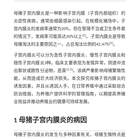
母猪子宫内膜炎是一种影响子宫内膜（子宫内部组织）的
炎症性疾病，通常由细菌感染引起。在规模化猪场中，子
宫内膜炎的发病率通常为20%，但在管理不当或卫生条件差
[
1
]
的情况下，发病率可能高达20%以上
。子宫内膜炎是导致
[
1
]
母猪淘汰的主要原因之一，占总淘汰比例的42.47%
。
子宫内膜炎可以分为急性子宫内膜炎、慢性子宫内膜炎和
隐性子宫内膜炎3种。临床主要表现为发情异常，阴道中流
[
1
-
2
]
出絮状或脓性分泌物，恶臭
。该病严重影响母猪繁殖性
能，从而造成巨大经济损失。本文探究母猪子宫内膜炎的
诱发因素，并且从诱因入手，在日常养殖中通过采取综合
防治措施，为养殖户提供科学的管理指南，以期提高养猪
业效益并推动养殖业的健康可持续发展。
1 母猪子宫内膜炎的病因
母猪子宫内膜炎的发生与多种因素有关，母猪生殖特点是