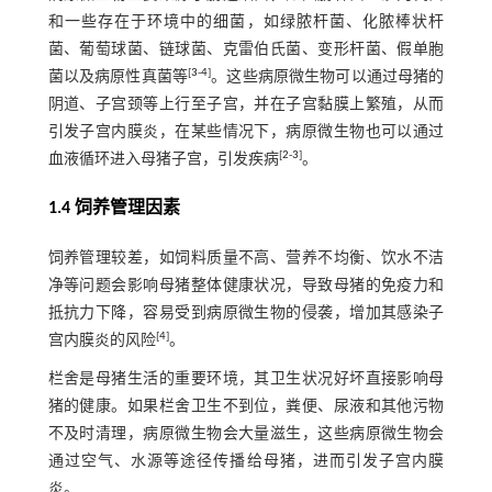
和一些存在于环境中的细菌，如绿脓杆菌、化脓棒状杆
菌、葡萄球菌、链球菌、克雷伯氏菌、变形杆菌、假单胞
[
3
-
4
]
菌以及病原性真菌等
。这些病原微生物可以通过母猪的
阴道、子宫颈等上行至子宫，并在子宫黏膜上繁殖，从而
引发子宫内膜炎，在某些情况下，病原微生物也可以通过
[
2
-
3
]
血液循环进入母猪子宫，引发疾病
。
1.4 饲养管理因素
饲养管理较差，如饲料质量不高、营养不均衡、饮水不洁
净等问题会影响母猪整体健康状况，导致母猪的免疫力和
抵抗力下降，容易受到病原微生物的侵袭，增加其感染子
[
4
]
宫内膜炎的风险
。
栏舍是母猪生活的重要环境，其卫生状况好坏直接影响母
猪的健康。如果栏舍卫生不到位，粪便、尿液和其他污物
不及时清理，病原微生物会大量滋生，这些病原微生物会
通过空气、水源等途径传播给母猪，进而引发子宫内膜
炎。