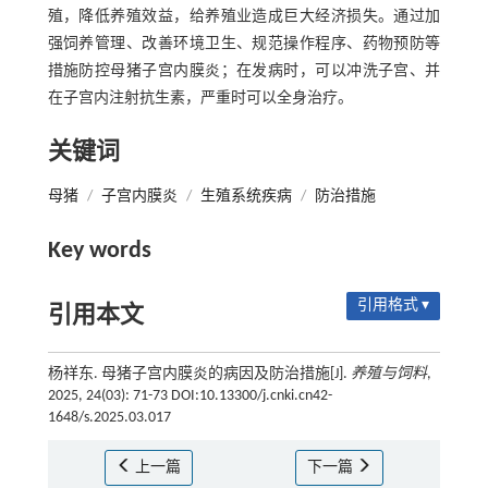
殖，降低养殖效益，给养殖业造成巨大经济损失。通过加
强饲养管理、改善环境卫生、规范操作程序、药物预防等
措施防控母猪子宫内膜炎；在发病时，可以冲洗子宫、并
在子宫内注射抗生素，严重时可以全身治疗。
关键词
母猪
/
子宫内膜炎
/
生殖系统疾病
/
防治措施
Key words
引用格式 ▾
引用本文
杨祥东. 母猪子宫内膜炎的病因及防治措施[J].
养殖与饲料
,
2025, 24(03): 71-73 DOI:10.13300/j.cnki.cn42-
1648/s.2025.03.017
上一篇
下一篇