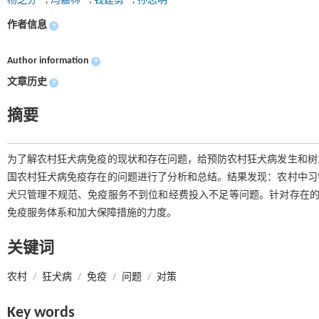
杨芝芬
,
冯嘉林
,
钱建勇
,
孙志明
作者信息
+
Author information
+
文章历史
+
摘要
为了解农村狂犬病免疫的现状和存在问题，给预防农村狂犬病发生和树
国农村狂犬病免疫存在的问题进行了分析和总结。结果发现：农村中习
犬只管理不规范、免疫服务不到位和经费投入不足等问题。针对存在的
免疫服务体系和加大保障措施的力度。
关键词
农村
/
狂犬病
/
免疫
/
问题
/
对策
Key words