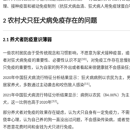
理、接种疫苗和被动免疫制剂（抗狂犬病血清、狂犬病人用免疫球蛋白
2 农村犬只狂犬病免疫存在的问题
2.1 养犬者防疫意识薄弱
一些农村居民由于受传统观念和习惯影响，不愿意为家犬接种疫苗，或
[
10
]
者对狂犬病免疫的重要性、必要性认识不足
，对免疫工作存在怠慢
只免疫的重要性，认为自家的狗不外出或者看起来很健康就不会感染狂
2020年中国狂犬病流行特征分析结果显示：狂犬病病例以农民为主，男
[
11
]
居家养犬，多数通过主动袭击和咬伤致人感染
。
2021年中国狂犬病流行特征分析结果显示：病例以农民（84.00%）为主
[
12
]
犬，这一比例也高于2020年
。
部分养犬者对免疫的效果存在疑虑，认为犬只自身有一定免疫力，不需
侥幸心理，认为自己养的狗一直没出过问题，不会感染传染病，或者觉
不愿意花费时间和金钱为犬只进行免疫。