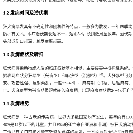
人类皮肤黏膜有损伤时，接触患病（或带毒）动物的唾液也有可能感染
1.2 发病时间及潜伏期
狂犬病暴发具有不确定性和随机性等特点，一般多为散发，一年四季均
[
5
]
防护有关
。本病潜伏期长短不一，短则8 d，长则数月至数年。潜伏
头部或伤口越深，其发病率越高。
1.3 发病症状及转归
狂犬病感染动物或人后的临床症状基本相似，主要侵害中枢神经系统。
[
6
]
据表现症状分狂暴型（兴奋型）和麻痹型（沉郁型）
。犬狂暴型可分
安、攻击性强、反射紊乱，一般2～4 d）、麻痹期（消瘦、后躯麻痹、行
[
亡。犬麻痹型为兴奋期很短就转入麻痹期，出现麻痹症状后2～4 d死亡
1.4 发病趋势
狂犬病是一种古老的传染病，世界大多数国家均有发生，每年约有100多
40%是15岁以下的儿童，并且95%的死亡来自亚洲和非洲）被狂犬
工作只有关口前移才能有效避免此病的高发。一方面要对犬只进行普遍免