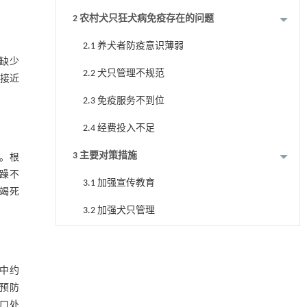
2 农村犬只狂犬病免疫存在的问题
2.1 养犬者防疫意识薄弱
缺少
2.2 犬只管理不规范
越接近
2.3 免疫服务不到位
2.4 经费投入不足
3 主要对策措施
。根
狂躁不
3.1 加强宣传教育
衰竭死
3.2 加强犬只管理
3.3 完善免疫服务体系
3.4 加大保障措施的力度
其中约
预防
4 结语
伤口处