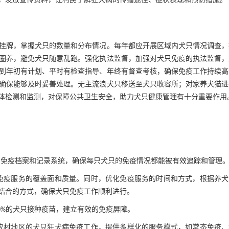
，发放宣传资料，让村民了解狂犬病的传播途径、症状表现和预防措施。
挂牌，掌握犬只的数量和分布情况。每年都应开展区域内犬只情况调查，
圈养，避免犬只随意乱跑。强化执法监督，加强对犬只免疫的执法监督，
到年初有计划、平时有检查指导、年终有督查考核，确保免疫工作持续高
确保能够及时妥善处理。无主流浪犬只移送至犬只收容所；对家养犬猫进
体检测和监测，对保障公共卫生安全，助力犬只健康管理有十分重要作用
免疫档案和记录系统，确保每只犬只的免疫情况都能被有效追踪和管理
免疫服务的覆盖面和质量。同时，优化免疫服务的时间和方式，根据养犬
结合的方式，确保犬只免疫工作顺利进行。
0%的犬只接种疫苗，建立有效的免疫屏障。
农村地区的犬只狂犬病免疫工作，提供多样化的服务模式，如常态免疫、