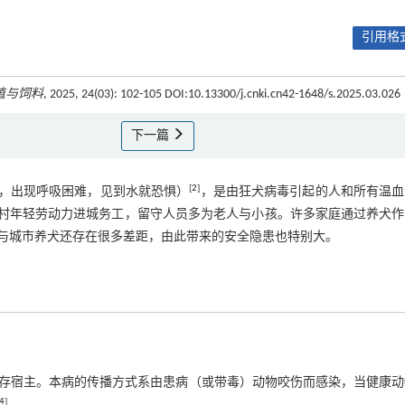
引用格式
殖与饲料
, 2025, 24(03): 102-105 DOI:10.13300/j.cnki.cn42-1648/s.2025.03.026
下一篇
[
2
]
，出现呼吸困难，见到水就恐惧）
，是由狂犬病毒引起的人和所有温血
村年轻劳动力进城务工，留守人员多为老人与小孩。许多家庭通过养犬作
与城市养犬还存在很多差距，由此带来的安全隐患也特别大。
存宿主。本病的传播方式系由患病（或带毒）动物咬伤而感染，当健康动
4
]