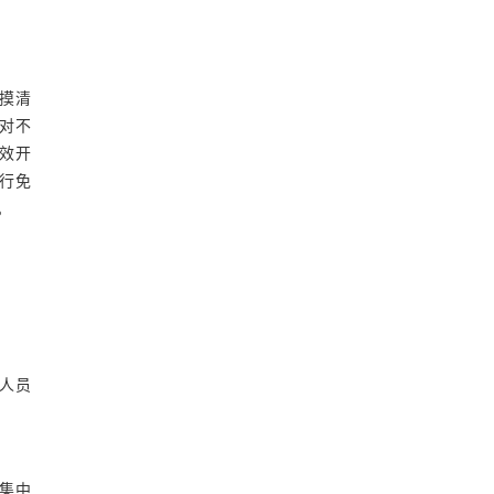
摸清
对不
效开
行免
。
。
人员
集中