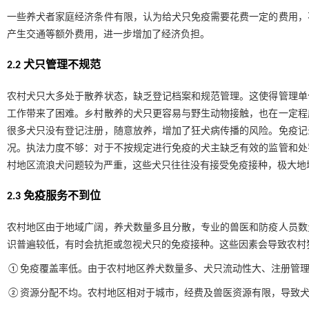
一些养犬者家庭经济条件有限，认为给犬只免疫需要花费一定的费用，
产生交通等额外费用，进一步增加了经济负担。
2.2 犬只管理不规范
农村犬只大多处于散养状态，缺乏登记档案和规范管理。这使得管理单
工作带来了困难。乡村散养的犬只更容易与野生动物接触，也在一定程
很多犬只没有登记注册，随意放养，增加了狂犬病传播的风险。免疫记
况。执法力度不够：对于不按规定进行免疫的犬主缺乏有效的监管和处
村地区流浪犬问题较为严重，这些犬只往往没有接受免疫接种，极大地
2.3 免疫服务不到位
农村地区由于地域广阔，养犬数量多且分散，专业的兽医和防疫人员数
识普遍较低，有时会抗拒或忽视犬只的免疫接种。这些因素会导致农村
①免疫覆盖率低。由于农村地区养犬数量多、犬只流动性大、注册管理
②资源分配不均。农村地区相对于城市，经费及兽医资源有限，导致犬