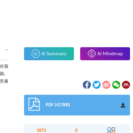
AI Summary
AI Mindmap
对我
弱、
完善
PDF (417KB)
1873
0