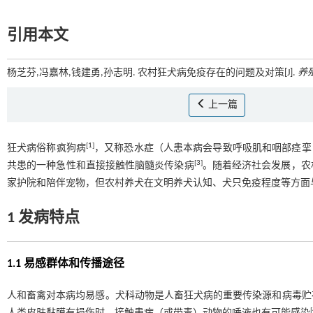
引用本文
杨芝芬,冯嘉林,钱建勇,孙志明. 农村狂犬病免疫存在的问题及对策[J].
养
上一篇
[
1
]
狂犬病俗称疯狗病
，又称恐水症（人患本病会导致呼吸肌和咽部痉挛
[
3
]
共患的一种急性和直接接触性脑髓炎传染病
。随着经济社会发展，农
家护院和陪伴宠物，但农村养犬在文明养犬认知、犬只免疫程度等方面
1 发病特点
1.1 易感群体和传播途径
人和畜禽对本病均易感。犬科动物是人畜狂犬病的重要传染源和病毒贮
[