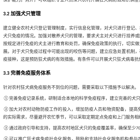
保护能力。另外，可以组织专业人员深入农村开展狂犬病防治知识讲座
3.2 加强犬只管理
建立健全农村犬只登记管理制度，实行信息化管理，对犬只进行登记、
犬只免疫的情况。加强对散养犬只的管理，要求犬主对犬只进行拴养或
按规定进行免疫的犬主进行教育和处罚，确保免疫政策的执行，切实做
展。对于犬只免疫过程中可能出现的咬伤等问题，建立应急处置机制，
疫接种，这是预防狂犬病的有效措施。有条件可以开展犬只狂犬病毒抗
3.3 完善免疫服务体系
针对农村狂犬病免疫服务不到位的问题，需要采取以下措施予以解决。
①完善免疫记录系统，研制适合本地的科学免疫程序，建立完善的犬只
②加大对农村动物防疫工作的投入，增加防疫人员和物资配备，提高
的实际需求，尽量避开农忙季节，可以采取定期定点免疫和上门服务相
③通过政府引导和支持，提高农村地区犬只的免疫覆盖率，确保至少7
④可以推广狂犬病免疫社会化服务，鼓励和支持社会化服务机构参与