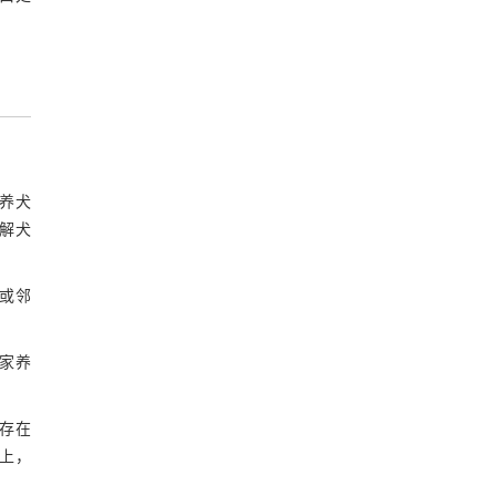
参考文献
养犬
解犬
犬或邻
居家养
存在
上，