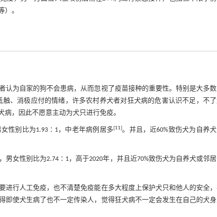
等）。
者认为自家的狗不会患病，从而忽视了疫苗接种的重要性。特别是大多数
抵触、消极应付的情绪，许多农村养犬者对狂犬病的危害认识不足，不了
犬病，因此不愿意主动为犬只进行免疫。
[
11
]
女性别比为1.93∶1，中老年病例居多
。并且，近60%致伤犬为自养
，男女性别比为2.74∶1，高于2020年，并且近70%致伤犬为自养犬或邻
要进行人工免疫，也不清楚免疫能在多大程度上保护犬只和他人的安全，
得即使犬生病了也不一定传染人，觉得狂犬病不一定会发生在自己的犬身