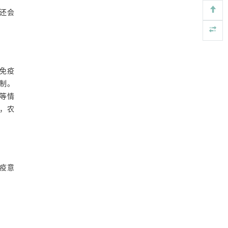
还会
免疫
制。
等情
，农
疫意