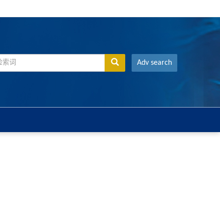
Adv search