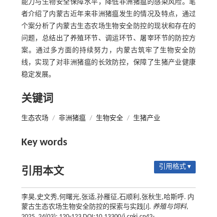
能力与生物安全保障水平，降低非洲猪瘟的感染风险。笔
者介绍了内蒙古近年来非洲猪瘟发生的情况及特点，通过
个案分析了内蒙古生态农场生物安全防控的现状和存在的
问题，总结出了养殖环节、调运环节、屠宰环节的防控方
案。通过多方面的持续努力，内蒙古筑牢了生物安全防
线，实现了对非洲猪瘟的长效防控，保障了生猪产业健康
稳定发展。
关键词
生态农场
/
非洲猪瘟
/
生物安全
/
生猪产业
Key words
引用格式 ▾
引用本文
李昊,史文秀,何曙光,张适,孙雁征,石顺利,张秋生,哈斯呼. 内
蒙古生态农场生物安全防控的探索与实践[J].
养殖与饲料
,
2025, 24(03): 120-123 DOI:10.13300/j.cnki.cn42-