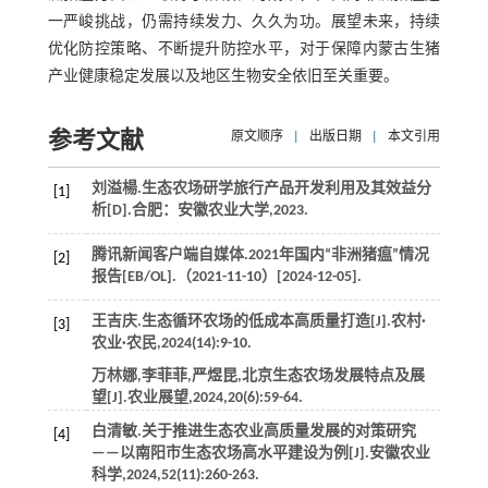
一严峻挑战，仍需持续发力、久久为功。展望未来，持续
优化防控策略、不断提升防控水平，对于保障内蒙古生猪
产业健康稳定发展以及地区生物安全依旧至关重要。
参考文献
原文顺序
|
出版日期
|
本文引用
刘溢楊.生态农场研学旅行产品开发利用及其效益分
[1]
析[D].合肥：安徽农业大学,
2023
.
腾讯新闻客户端自媒体.2021年国内“非洲猪瘟”情况
[2]
报告[EB/OL].（2021-11-10）[2024-12-05].
王吉庆.生态循环农场的低成本高质量打造[J].
农村·
[3]
农业·农民
,
2024
(14):9-10.
万林娜,李菲菲,严煜昆,北京生态农场发展特点及展
望[J].
农业展望
,
2024
,
20
(6):59-64.
白清敏.关于推进生态农业高质量发展的对策研究
[4]
——以南阳市生态农场高水平建设为例[J].
安徽农业
科学
,
2024
,
52
(11):260-263.