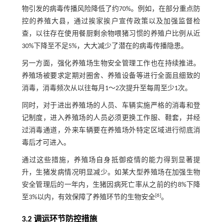
物引发的病毒传播风险降低了约70%。例如，在部分重点防
控的养殖大县，通过挨家挨户宣传政策以及加强监督检
查，以往存在使用餐厨剩余物喂猪习惯的养殖户比例从近
30%下降至不足5%，大大减少了潜在的病毒传播隐患。
另一方面，强化养殖场生物安全管理工作也在持续推进。
养殖场被要求定期对圈舍、养殖设备等进行全面且细致的
消毒，消毒频次从以往每月1～2次提升至每周至少1次。
同时，对于进出养殖场的人员、车辆实施严格的消毒和登
记制度，进入养殖场的人员必须更换工作服、鞋套，并经
过消毒通道，外来车辆要在养殖场外特定区域进行彻底消
毒后才可进入。
通过这些措施，养殖场自身抵御疫情的能力得到显著提
升，生猪发病情况明显减少。如某大型养殖场在加强生物
安全管理后的一年内，生猪因病死亡率从之前的约8%下降
[
6
]
至3%以内，有效保障了养殖环节的生物安全
。
3.2 调运环节防控措施