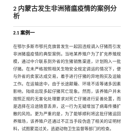
2 内蒙古发生非洲猪瘟疫情的案例分
析
2.1 案例一
在鄂尔多斯市鄂托克旗曾发生一起因违规调入仔猪而引发
非洲猪瘟疫情的典型案例。当地某养殖户为了扩充养殖规
模，通过中介联系到外省的生猪销售渠道，计划购入一批
仔猪。在未严格按照相关生物安全规定调运的情况下，便
与外省的卖家达成交易，着手进行仔猪的异地购买及运输
工作。在运输途中，由于长途颠簸、环境不适等诸多因素
影响，陆续出现多起仔猪死亡现象。然而，该养殖户并未
按照正规的无害化处理要求对死亡仔猪进行妥善处置，而
是选择在沿途随意丢弃，这一行为无疑增加了病毒传播扩
散的风险。更为严重的是，为了能够顺利将这批仔猪运回
养殖场，该养殖户还通过不正当手段伪造了相关的证明材
料，试图蒙混过关，逃避动物卫生监督等部门的检查。