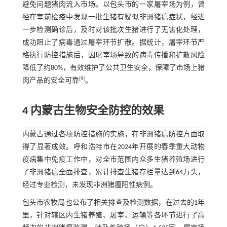
避免问题猪肉流入市场。以包头市的一家屠宰场为例，曾
经在宰前检疫中发现一批生猪有疑似非洲猪瘟症状，经进
一步检测确诊后，及时对该批次生猪进行了无害化处理，
成功阻止了病毒通过屠宰环节扩散。据统计，屠宰环节严
格执行防控措施后，因屠宰场导致的病毒传播和扩散风险
降低了约80%，有效维护了公共卫生安全，保障了市场上猪
[
9
]
肉产品的安全可靠
。
4 内蒙古生物安全防控的效果
内蒙古通过各项防控措施的实施，在非洲猪瘟防控方面取
得了显著成效。呼和浩特市在2024年开展的春季重大动物
疫病集中免疫工作中，对全市范围内众多生猪养殖场进行
了非洲猪瘟全面排查，累计排查生猪存栏量达到64万头，
经过专业检测，未发现非洲猪瘟阳性病例。
包头市农牧局也公布了相关排查及检测数据，在过去的1年
里，针对辖区内生猪养殖、屠宰、运输等各环节进行了高