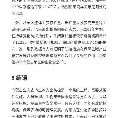
频次的非洲猪瘟监测，涉及养殖场（户）4 635家、屠宰场
56个以及运输车辆3 656车次，检测结果同样显示无阳性病
例出现。
此外，从全区整体生猪存栏量、出栏量以及猪肉产量等关
键指标来看，也呈现出积极向好的态势。以2023年为例，
在持续强化防控措施后，生猪存栏量相较于疫情初期增长
了11.2%，出栏量增长了8.5%，猪肉产量也实现了12%的提
升，这一系列数据有力地证明了防控措施在保障生猪产业
稳定发展以及防控非洲猪瘟方面起到了良好的作用，切实
[
10
]
维护了内蒙古地区的生物安全
。
5 结语
内蒙古生态农场生物安全防控是一个系统工程，需要从硬
件设施、人员管理、生物安全体系建设等方面入手，采取
综合措施，提高生物安全水平。只有这样，才能有效防控
疫病，保障农场的可持续发展。内蒙古在生物安全防控非
洲猪瘟方面已经取得了阶段性的成果，但面对非洲猪瘟这