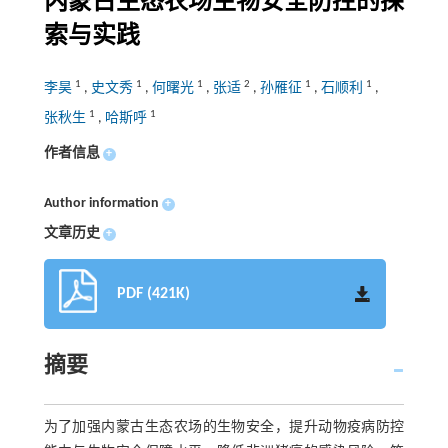
内蒙古生态农场生物安全防控的探
索与实践
1
1
1
2
1
1
李昊
,
史文秀
,
何曙光
,
张适
,
孙雁征
,
石顺利
,
1
1
张秋生
,
哈斯呼
作者信息
+
Author information
+
文章历史
+
PDF (421K)
摘要
为了加强内蒙古生态农场的生物安全，提升动物疫病防控