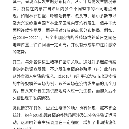
其一，呈现点状发生的分布特点。从近年疫情发生情况来
看，疫情在内蒙古自治区内多个不同盟市的不同地点出
现，如锡林郭勒盟、呼和浩特市、包头市、鄂尔多斯市以
及大兴安岭重点国有林业局区域内等均有发生，但并非大
面积连续性暴发，而是相对分散的点状分布格局。例如，
在2018—2022年，各个出现疫情的养殖场或养殖户之间在
地理位置上往往间隔一定距离，并没有形成集中连片感染
的态势。
其二，与外省调运生猪存在密切关联。通过对多起疫情案
例的追踪调查发现，不少发生疫情的养殖场（户）此前有
从外省调入生猪的情况。以2018年9月呼和浩特市出现疫情
的中等规模养殖场为例，该养殖场在疫情发生前的几个月
内，曾从某外省生猪供应地购入过一批生猪，而购入后不
久便出现了发病情况。
类似情况在其他一些发生疫情的地方也有体现，据不完全
统计，约有60%出现疫情的养殖场所涉及过外省生猪调运活
动，这表明外来生猪调运在一定程度上增加了非洲猪瘟传
[
3
]