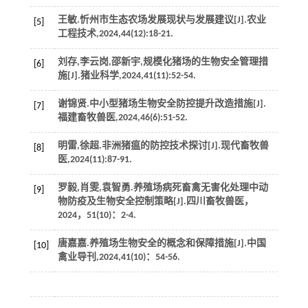
王敏.忻州市生态农场发展现状与发展建议[J].
农业
[5]
工程技术
,
2024
,
44
(12):18-21.
刘存,李云岗,邵新宇,规模化猪场的生物安全管理措
[6]
施[J].
猪业科学
,
2024
,
41
(11):52-54.
谢锦贤.中小型猪场生物安全防控提升改造措施[J].
[7]
福建畜牧兽医
,
2024
,
46
(6):51-52.
明雷,徐超.非洲猪瘟的防控技术探讨[J].
现代畜牧兽
[8]
医
,
2024
(11):87-91.
罗毅,肖雯,袁智勇.养殖场病死畜禽无害化处理中动
[9]
物防疫及生物安全控制策略[J].
四川畜牧兽医
，
2024
，
51
(10)：2-4.
唐嘉嘉.养殖场生物安全的概念和保障措施[J].
中国
[10]
禽业导刊
,
2024
,
41
(10)：54-56.