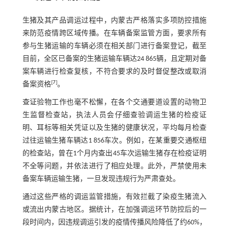
生猪及其产品调运过程中，内蒙古严格落实多项防控措施
来防范疫情跨区域传播。在车辆备案监管方面，要求所有
参与生猪运输的车辆必须在相关部门进行备案登记，截至
目前，全区已备案的生猪运输车辆达24 865辆，且定期对备
案车辆进行检查复核，不符合要求的及时督促整改或取消
[
7
]
备案资格
。
查证验物工作也毫不松懈，在各个交通要道设置的动物卫
生监督检查站，执法人员会仔细查验调运生猪的检疫证
明、耳标等相关凭证以及生猪的健康状况，平均每月检查
过往运输生猪车辆达1 856车次。例如，在某重要交通枢纽
的检查站，曾在1个月内查出45车次运输生猪存在检疫证明
不全等问题，并依法进行了相应处理。此外，严禁使用未
备案车辆运输生猪，一旦发现违规行为严肃查处。
通过这些严格的调运监管措施，有效拦截了染疫生猪流入
或流出内蒙古地区。据统计，在加强调运环节防控后的一
段时间内，因违规调运引发的疫情传播风险降低了约60%，