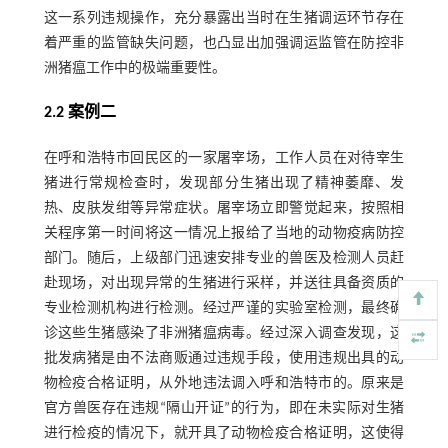
这一系列违规操作，充分暴露出当时在生猪调运环节存在
着严重的监管缺失问题，也凸显出加强调运监管在防控非
洲猪瘟工作中的极端重要性。
2.2 案例二
在呼和浩特市回民区的一家屠宰场，工作人员在对待宰生
猪进行常规检查时，发现部分生猪出现了精神萎靡、发
热、皮肤发绀等异常症状。屠宰场立即警觉起来，按照相
关程序第一时间将这一情况上报给了当地的动物疫病防控
部门。随后，上级部门迅速安排专业的兽医及检测人员赶
赴现场，对出现异常的生猪进行采样，并送往具备资质的
专业检测机构进行检测。经过严谨的实验室检测，最终确
诊这些生猪感染了非洲猪瘟病毒。经过深入调查发现，这
批发病猪是由不法商贩通过违规手段，使用违规出具的动
物检疫合格证明，从外地违法调入呼和浩特市的。原来是
官方兽医存在违规“隔山开证”的行为，即在未实际对生猪
进行检疫的情况下，就开具了动物检疫合格证明，这使得