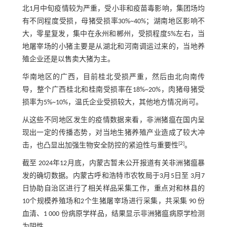
北1月中旬疫情较为严重，受小非和疫苗毒影响，集团场均
有不同程度受损，母猪受损率30%~40%；湖南地区影响不
大，零星复发，集中在永州和郴州，受损程度5%左右，当
地屠宰场的小猪主要是从湖北和河南调运过来的，当地养
殖企业还是以售卖大猪为主。
华南地区的广西，目前桂北受损严重，然后由北向南传
导，整个广西桂北和桂南受损率在18%~20%，肉猪母猪受
损率为5%~10%，温氏企业受损较大，其他地方情况尚可。
从这些不同地区发生的疫情数据来看，非洲猪瘟在国内呈
现出一定的传播态势，对当地生猪养殖产业造成了较大冲
[
2
]
击，也凸显出加强生物安全防控的紧迫性与重要性
。
截至 2024年12月底，内蒙古暂未公开报道有关非洲猪瘟暴
发的确切数据。内蒙古呼和浩特市农牧局于3月5日至 3月7
日协助自治区进行了相关样品采集工作，重点对和林县的
10个规模养殖场和2个生猪屠宰场进行采集，共采集 90 份
血清、1 000 份病原学样品，结果显示非洲猪瘟病原学检测
为阴性。