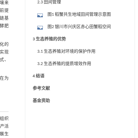
2.3 田间管理
壤来
前提
图1 稻蟹共生地域田间管理示意图
链基
酵肥
图2 银川市兴庆区赤心田蟹稻空间
3 生态养殖的优势
化的
3.1 生态养殖对环境的保护作用
实现
式、
3.2 生态养殖的提质增效作用
4 结语
在为
参考文献
基金资助
民组织
生产活
展生