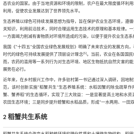
态农业的国家。由于当地资源和环境的限制，农户在最大限度循环利用
利用，促使农业发展达到了世界领先水平。
生态养殖以绿色可持续发展思想为指导，旨在保护农业生态环境，遵循
关知识，利用前沿技术，同时合理运用生态技术的原理和基本规律。一
一方面竭力削减有害物质对环境所造成的污染，以便于提升农业生态系
我国《“十四五”全国农业绿色发展规划》明确了未来农业的发展方向
[
5
]
时代的绿色可持续发展提供了顶层设计理念
。当前，农业在各国国民
而，农药的滥用等一系列行为对生态环境、地区生物抵抗自然灾害的能
展势在必行。
近年来，在乡村振兴工作中，许多驻村第一书记通过深入调研，因地制
范，该村创新实施“稻蟹共生”生态养殖系统：水稻因蟹的除虫疏草作
蟹、蟹养稻”的生态循环，实现了三大效益：一是显著提高土地和水资
农田生态环境；三是同步提升螃蟹和水稻品质，形成“一水两用、一田双
2 稻蟹共生系统