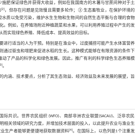
少施肥保证绿色并获得大收益，例如在我国南方的木薯与甘蔗间种对于土
[
2
]
值
，但存在问题是见效慢且需要多轮作；②生态畜牧业，在保护环境的
控水质以免受污染，维护水生生物和生物间的自然生态平衡与合理的食物
化。例如，在养殖场附近种植蔬菜和水果，可以利用养殖过程中产生的发
从而实现绿色养殖、降低成本、提高效益的目标。
要进行适当的人为干预。特别是在渔业中，过度捕捞可能产生水体富营养
则通过驱虫和增肥来促进水稻的生长。这种模式能够在有限资源的条件下
推动了产品的科学化和绿色发展。因此，推广有利的科学绿色生态养殖模
3
]
。
的内涵、技术要点，分析了其生态效益、经济效益及未来发展的展望，旨
识。世界农民组织 (WFO)、南部非洲农业联盟(SACAU)、泛非农
生态文明相关领域的研究力度，并增加技术层面的投入，以此提升农业与渔业
[
4
]
农业生产者能够更便捷地获取数据资料
。在国际上，以色列是1个注重发