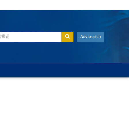
Adv search