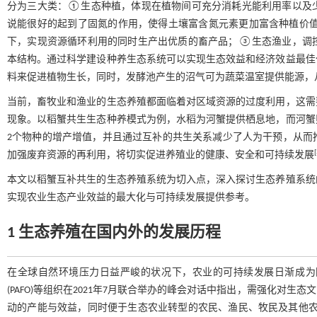
分为三大类：①生态种植，体现在植物间可充分消耗光能利用率以及
说能很好的起到了固氮的作用，使得土壤富含氮元素更加富含种植价
下，实现资源循环利用的同时生产出优质的畜产品；③生态渔业，调
本结构。通过科学建设种养生态系统可以实现生态效益和经济效益最佳
料来促进植物生长，同时，发酵池产生的沼气可为蔬菜温室提供能源，
当前，畜牧业和渔业的生态养殖都面临着对区域资源的过度利用，这需
现象。以稻蟹共生生态种养模式为例，水稻为河蟹提供栖息地，而河蟹
2个物种的增产增值，并且通过互补的共生关系减少了人为干预，从而
[
加强废弃资源的再利用，将切实促进养殖业的健康、安全和可持续发展
本文以稻蟹互补共生的生态养殖系统为切入点，深入探讨生态养殖系统
实现农业生态产业效益的最大化与可持续发展提供参考。
1 生态养殖在国内外的发展历程
在全球自然环境压力日益严峻的状况下，农业的可持续发展日渐成为国际共
(PAFO)等组织在2021年7月联合举办的峰会对话中指出，需强化对
动的产能与效益，同时便于生态农业转型的农民、渔民、牧民及其他