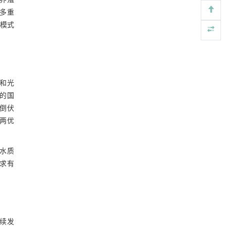
养殖
多重
产模式
和光
布的国
抗倒伏
丰两优
水质
求有
持续发