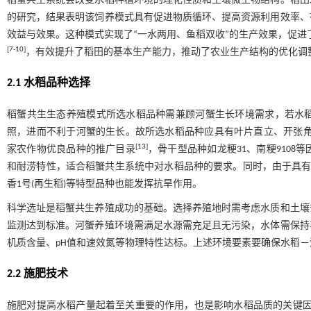
稻蟹共生系统会改变水稻种植环境的理化性质和土壤微生物结构。稻田
的研究，结果表明该饲养模式具有促进物质循环、提高资源利用效率、
效益与效果。这种模式实现了“一水两用、鱼稻双收”的生产效果，促进
[
7
-
10
]
，有效提升了稻田的基本生产能力，推动了农业生产结构的优化调
2.1 水稻品种选择
稻蟹共生生态养殖模式所选水稻品种需兼顾河蟹生长环境需求，若水
照，进而不利于河蟹的生长。故所选水稻品种应具有叶片直立、开张
[
13
]
家农作物优良品种的推广目录
，骨干型品种如龙粳31、南粳910
和耐涝特性，适合稻蟹共生系统中对水稻品种的要求。同时，由于具有特
香1号(再生稻)等特型品种也能发挥抗旱作用。
科学选址是稻蟹共生养殖成功的基础。选择养殖地时需考虑水质和土壤
监测达到标准。河蟹养殖环境需满足水源需充足且无污染，水体需保持
机质含量、pH值和速效氮等物理特性达标。上述环境要素要确保水稻
2.2 施肥技术
施肥对提高水稻产量起着至关重要的作用，也是影响水稻品质的关键