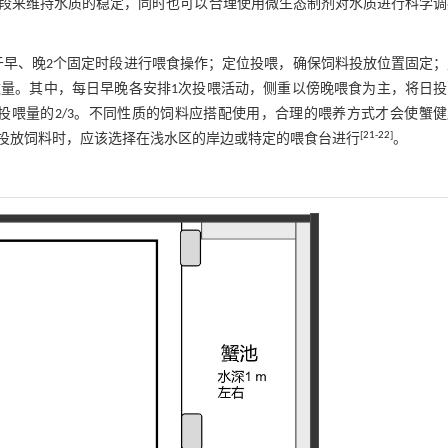
段来维持水质的稳定，同时也可以合理使用微生态制剂对水质进行科学调
于早、晚2个固定时段进行喂食操作；定位投喂，确保饲料投放位置固定
量。其中，每日早晚各安排1次投喂活动，侧重以傍晚喂食为主，将日投
投喂量的2/3。不同性质的饲料应搭配使用，合理的喂养方式才会使蟹
[
21
-
22
]
投放饲料时，应该选择在浅水区的岸边或特定的喂食台进行
。