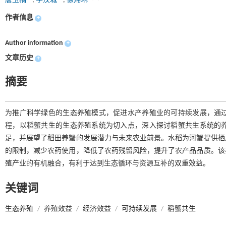
唐玉桐
,
李汉城
,
徐炜琳
作者信息
+
Author information
+
文章历史
+
摘要
为推广科学绿色的生态养殖模式，促进水产养殖业的可持续发展，通过
程，以稻蟹共生的生态养殖系统为切入点，深入探讨稻蟹共生系统的
足，并展望了稻田养蟹的发展潜力与未来农业前景。水稻为河蟹提供栖
的限制，减少农药使用，降低了农药残留风险，提升了农产品品质。该
殖产业的有机融合，有利于达到生态循环与资源互补的双重效益。
关键词
生态养殖
/
养殖效益
/
经济效益
/
可持续发展
/
稻蟹共生