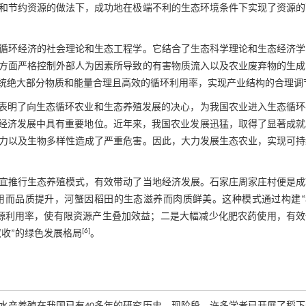
和节约资源的做法下，成功地在极端不利的生态环境条件下实现了资源的
循环经济的社会理论和生态工程学。它结合了生态科学理论和生态经济学
方面严格控制外部人为因素所导致的有害物质流入以及农业废弃物的生成
统绝大部分物质和能量合理且高效的循环利用率，实现产业结构的合理调
，表明了向生态循环农业和生态养殖发展的决心，为我国农业进入生态循环
经济发展中具有重要地位。近年来，我国农业发展迅猛，取得了显著成就
力以及生物多样性造成了严重危害。因此，大力发展生态农业，实现可持
宜推行生态养殖模式，有效带动了当地经济发展。石家庄周家庄村便是成
用而品质提升，河蟹因稻田的生态滋养而肉质鲜美。这种模式通过构建“
源利用率，使有限资源产生叠加效益；二是大幅减少化肥农药使用，有效
[
6
]
收”的绿色发展格局
。