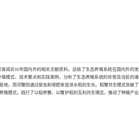
查阅近10年国内外的相关文献资料，总结了生态养殖系统在国内外的发
养殖模式、技术要点和实践案例，分析了生态养殖系统的优势及当前的诸
息地，而河蟹则通过驱虫和增肥来促进水稻的生长。稻蟹共生模式突破了
养殖模式，践行了以稻养蟹、以蟹护稻的互利共生理念，推动了种植产业