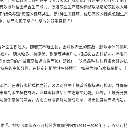
水产养殖在我国已有40多年的研究历史。现阶段，许多学者已开展了稻下
有效提升稻田综合生产能力、促进农业生产结构调整以及增加农民收入等
了“绿色养殖”资源的循环共生，是1种生态循环、优质高效的绿色低碳生
[
11
]
整，从而实现了增产与增收的双重目标
。
稻叶面面积过大，随着其不断生长，会导致严重的遮蔽，影响水体的通风
[
12
]
角度小、穗大粒多、抗倒伏、耐涝等特点
。根据农业农村部2023年发
8等因其优异的产量表现和适应性而被广泛推广。这些品种往往具备良好的
殊的生长习性，在特定的稻蟹共生环境下，如旱优73(节水抗旱稻)、
条件。在进行水稻播种之前，必须对各项土壤营养指标进行检测，并确保
丰富的水生植物群落，兼具饵料供给和生态增氧功能。此外，土壤养分要
－河蟹生态位的兼容，否则会直接影响河蟹成活率、增重幅度及养殖周期。
[
2
]
因素
。根据《国家农业可持续发展规划纲要(2015－2030年)》，农业可