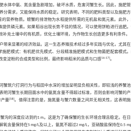
使水体中氨、氮含量急剧增加，破坏水质，危害河蟹生长。因此，施肥管
养分需求，又能保持水质的稳定。研究表明，不同的肥料类型以及施肥方
需的营养物质。螃蟹的排泄物为水稻提供所需的无机盐和氮元素。此外，
株提供磷元素。如果稻谷出现长势不佳的情况，可以使用饼粕进行追肥。
效补充土壤中的有机质，优化土壤环境，为作物生长创造更多有利条件。
户带来显著的经济效益。这一生态养殖技术经过多年实践与优化，尤其在
学施肥模式：有机肥优先模式、分段精准施肥模式和生物菌肥配套模式。
16-17]
改变淀粉的合成类型和比例，最终影响稻米的品质与口感
。
河蟹筑穴打洞行为与稻田中水深的增加呈明显负相关性，即较浅的养蟹池
表明河蟹生长期田面水中的氨氮含量不得超过标准，否则会影响河蟹的产
[
18
]
的产量
。值得注意的是，施氮量与蟹穴数量之间并无相关性，这表明施
时，蟹沟的深度应达到约1 m。这是为了确保蟹的生长环境合理且稳定。在
持在5 mg/L及以上，氨氮不超过2 mg/L，亚硝酸盐保持在0.5 mg