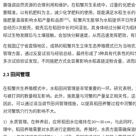
展强调自然资源的合理利用和维护。在稻蟹共生系统中，过量的化肥会
要精准，以有机肥料为主，减少化学肥料的使用，既能满足水稻生长的
[
15
]
施肥量直接影响水稻产量和品质
。稻蟹共生能够为水稻提供平日所
会经历3次蜕壳，蜕壳后在稻田中长时间浸泡，其身体经过分解可为稻
经过生物发酵后与土壤接触，会加快分解速度，从而迅速发挥肥效，有
在我国辽宁省盘锦地区，成熟的稻蟹共生立体生态养殖模式已为当地农
管理方面，通过反复试验与经验总结，最终形成了3种具有代表性的科
多次试验验证发现，不同施肥方式会显著影响水稻直链淀粉含量，进而
2.3 田间管理
在稻蟹共生养殖模式中，水稻田间管理是非常重要的一环。研究表明，
与被打洞的数量相互影响。此外，施氮量与河蟹的产量呈正相关性，这
因此，可以通过适当调节田间管理措施，以提高稻田养蟹过程中河蟹
对河蟹筑穴行为的影响不大。
1）水质管理。在种养前，应将稻田水位维持在20～30 cm，与此同
理中，稻田养殖需要对水质进行定期检测。养殖时，水质方面需确保溶解氧含量保