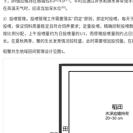
[
19
]
下，pH值应维持在弱碱性8.0～9.0
。平时应通过补水和换水等常规手
20]
在高温天气时，应适当加深水位
。
2）投喂管理。投喂管理工作需要落实“四定”原则，即定时投喂，每天
投喂，保证饲料质量稳定且符合饲养要求；定量投喂，精确控制投喂数
按比例分配，上午投喂量约为日投喂量的1/3，而傍晚投喂量则约占日
长。在夏秋两季，蟹的生长发育情况较旺盛，此时需要增加投饲量。在
稻蟹共生地域田间管理设计见
图1
。