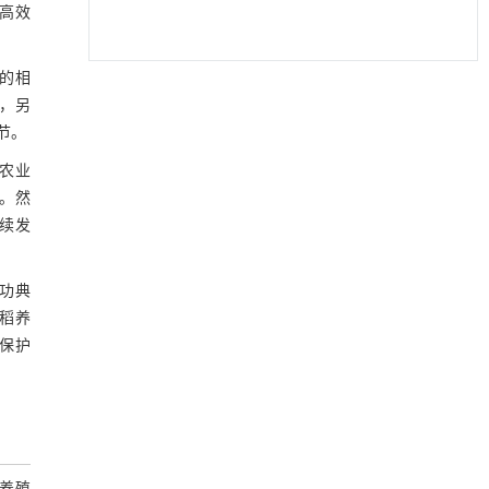
高效
的相
，另
节。
农业
。然
续发
功典
稻养
保护