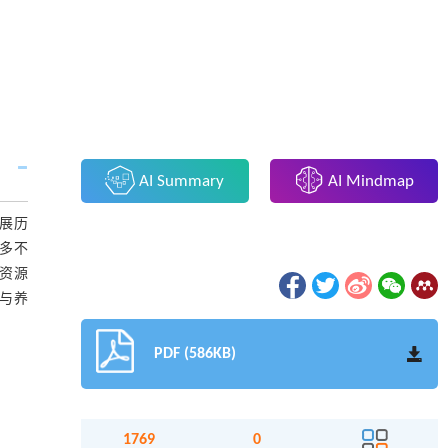
AI Summary
AI Mindmap
展历
多不
资源
与养
PDF (586KB)
1769
0