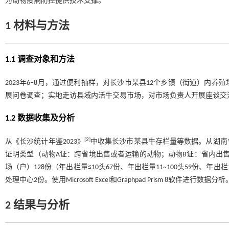
为动物疫病防控提供技术支撑。
1 材料与方法
1.1 调查对象和方法
2023年6‒8月，通过便利抽样，对长沙市某县12个乡镇（街道）内
展问卷调查；实地走访县域内活牛交易市场，对市场负责人开展座谈交
1.2 数据收集及分析
[
2
]
从《长沙统计年鉴2023》
中收集长沙市某县牛存栏量等数据。从湖南省
证明类型（动物A证：跨省境出售或者运输的动物；动物B证：省内出售
场（户）128份（年出栏量≤10头67份、年出栏量11~100头59份、年
处理中心2份。使用Microsoft Excel和Graphpad Prism 8软件进行数据分析
2 结果与分析