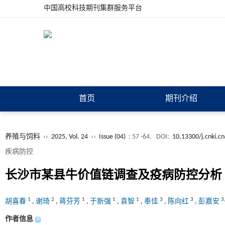
中国高校科技期刊集群服务平台
首页
期刊介绍
养殖与饲料
››
2025, Vol. 24
››
Issue (04)
: 57 -64.
DOI:
10.13300/j.cnki.c
疾病防控
长沙市某县牛价值链调查及疫病防控分析
1
2
1
1
1
3
3
3
胡喜春
,
谢琦
,
蒋芬芳
,
于新强
,
袁智
,
奉佳
,
陈向红
,
彭嘉安
作者信息
+