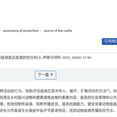
/
awareness of protection
/
source of live cattle
引用格式
值链调查及疫病防控分析[J].
养殖与饲料
, 2025, 24(04): 57-64
下一篇
[
1
]
种活动和行为，协助评估疫病在其中传入、循环、扩散风险的方法
。动
彻落实乡村振兴战略和健康湖南战略的重要内容，是政府社会管理和公共
理，有效控制传染源、阻断传播途径、提高抗病能力，健全完善动物疫病
述长沙市某县牛价值链中各环节基本特征，找到动物疫病传播风险节点，