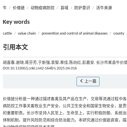
牛
/
价值链
/
动物疫病防控
/
县域
/
防护意识
/
活牛来源
Key words
cattle
/
value chain
/
prevention and control of animal diseases
/
county
引用本文
胡喜春,谢琦,蒋芬芳,于新强,袁智,奉佳,陈向红,彭嘉安. 长沙市某县牛价
DOI:10.13300/j.cnki.cn42-1648/s.2025.04.016
上一篇
价值链分析是一种通过描述畜禽及其产品在生产、交易等流通过程中各
病防控工作事关畜牧业生产安全、公共卫生安全和国家生物安全，是贯
的重要职责。长沙市坚持人民至上、生命至上，实行积极防御、系统治
体制机制，提升风险防范和综合防治能力。本研究通过价值链调查，描