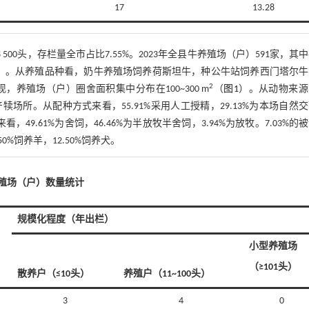
17
13.28
 500头，存栏量全市占比7.55%。2023年全县牛养殖场（户）591家，其
）。从养殖品种看，奶牛养殖场饲养荷斯坦牛，种公牛站饲养西门塔尔牛
2
殖场（户）圈舍面积集中分布在100~300 m
（
图1
）。从动物来源
产犊场所。从配种方式来看，55.91%采用人工授精，29.13%为本场自然
49.61%为舍饲，46.46%为半放牧半舍饲，3.94%为放牧。7.03%的
%饲养羊，12.50%饲养犬。
养殖场（户）数量统计
规模化程度（年出栏）
小型养殖场
（≥101头）
散养户（≤10头）
养殖户（11~100头）
3
4
0