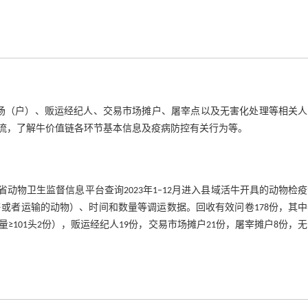
养殖场（户）、贩运经纪人、交易市场摊户、屠宰点以及无害化处理等相关
流，了解牛价值链各环节基本信息及疫病防控有关行为等。
动物卫生监督信息平台查询2023年1‒12月进入县域活牛开具的动物检
或者运输的动物）、时间和数量等调运数据。回收有效问卷178份，其
出栏量≥101头2份），贩运经纪人19份，交易市场摊户21份，屠宰摊户8份，
。