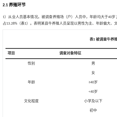
2.1 养殖环节
1）从业人员基本情况。被调查养殖场（户）人员中，年龄均大于40岁；男
占13.28%（
表1
）。表明某县牛养殖人员呈现以男性为主、年龄偏大、
表1 被调查牛养
项目
调查对象特征
性别
男
女
年龄
≥40岁
<40岁
文化程度
小学及以下
初中