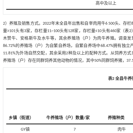
高中及以上
2）养殖及销售方式。2022年末全县年出售和自宰肉用牛6 500头、存栏8
量≥101头有3家，存栏量11~100头有128家，存栏量≤10头有460家（
表2
木赞牛、安格斯牛及水牛等，其余养殖场（户）为肉牛养殖。调查发现，养
86.72%的养殖场（户）为自繁自养场，自繁自养场中68.47%拥有独立
11.81%为外场自然交配，其余采用2种及以上的配种方式。从饲养方式来看，
养殖场（户）存在同群饲养其他动物的情况，其中50%同群饲养猪，37.50
表2 全县牛
乡镇（街道）
牛养殖场（户）数量/家
养殖种类
GY镇
7
肉牛