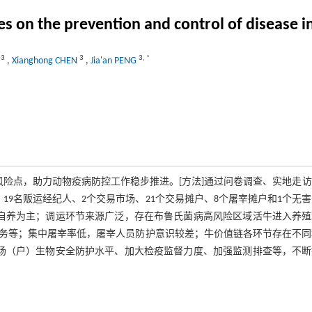
ces on the prevention and control of disease i
3
3
3
,
*
G
,
Xianghong CHEN
,
Jia'an PENG
风险点，助力动物疫病防控工作稳步推进。[方法]通过问卷调查、实地走
19名贩运经纪人、2个交易市场、21个交易摊户、8个屠宰摊户和1个无
繁自养为主；调运环节来源广泛，存在布鲁氏菌病高风险区域活牛进入养殖
务等；集中屠宰率低，屠宰人员防护意识较差；牛价值链各环节存在不同
殖场（户）生物安全防护水平、加大检疫监督力度、加强监测排查等，不断