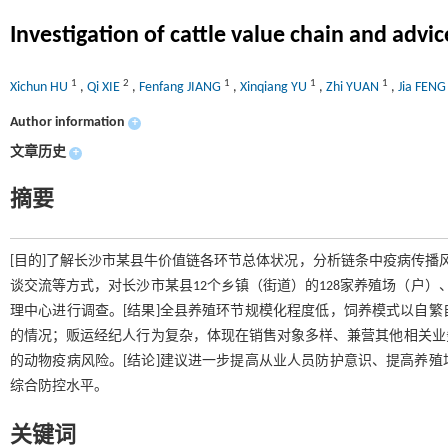
Investigation of cattle value chain and advi
1
2
1
1
1
Xichun HU
,
Qi XIE
,
Fenfang JIANG
,
Xinqiang YU
,
Zhi YUAN
,
Jia FEN
Author information
+
文章历史
+
摘要
[目的]了解长沙市某县牛价值链各环节总体状况，分析链条中疫病传播
谈交流等方式，对长沙市某县12个乡镇（街道）的128家养殖场（户）、
理中心进行调查。[结果]全县养殖环节规模化程度低，饲养模式以自
的情况；贩运经纪人行为复杂，体现在销售对象多样、兼营其他相关业
的动物疫病风险。[结论]建议进一步提高从业人员防护意识、提高养
综合防控水平。
关键词