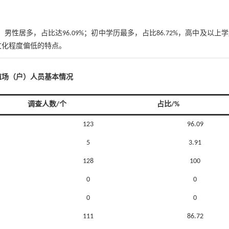
性居多，占比达96.09%；初中学历最多，占比86.72%，高中及以上
文化程度偏低的特点。
殖场（户）人员基本情况
调查人数/个
占比/%
123
96.09
5
3.91
128
100
0
0
0
0
111
86.72