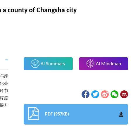
n a county of Changsha city
AI Summary
AI Mindmap
访与座
害化处
环节
程度
提升
PDF (957KB)