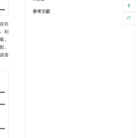
参考文献
中存栏
、利
看，
交配，
被调查