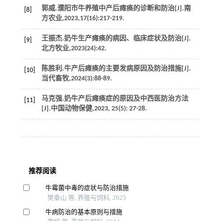
郭威.濮阳市牛养殖中产后瘫痪的诊断和防治[J].
南
[8]
方农业
,
2023
,
17
(16):217-219.
王振杰.奶牛生产瘫痪的病因、临床症状及防治[J].
[9]
北方牧业
,
2023
(24):42.
陈胜利.牛产后瘫痪的主要发病原因及防治措施[J].
[10]
当代畜牧
,
2024
(3):88-89.
马克强.奶牛产后瘫痪症的原因及中西医防治方法
[11]
[J].
中国动物保健
,
2023
,
25
(5): 27-28.