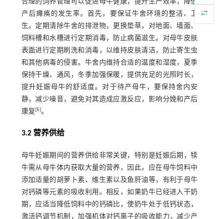
合理的饲养管理可以促进母牛健康，提升生产效率，降低
产后瘫痪的发生率。首先，要保证牛舍环境的整洁、卫
生。定期清除牛舍的排泄物，更换垫草，对地面、墙面、
饲料槽和水槽进行定期消毒，防止病菌滋生。对母牛皮肤
表面进行定期刷洗和消毒，以维持皮肤清洁，防止寄生虫
和其他病毒的侵害。牛舍内维持合适的温度和湿度，夏季
保持干燥、通风，冬季加强保暖，提供充足的光照时长，
提升妊娠母牛的舒适度。对于待产母牛，要保持舍内安
静，减少噪音，避免对其造成应激反应，影响分娩和产后
[
5
]
康复
。
3.2 营养供给
母牛妊娠期间的营养供给非常关键，特别是妊娠后期，犊
牛需从母牛体内获取大量的营养，因此，应在母牛饲料中
添加适量的胡萝卜素、维生素以及鱼肝油等，有利于母牛
对钙磷等元素的吸收利用。相反，如果奶牛已经进入干奶
期，应适当降低饲料中的钙磷比，使奶牛处于低钙状态，
激活钙调节机制，加强机体对钙离子的吸收能力，减少产