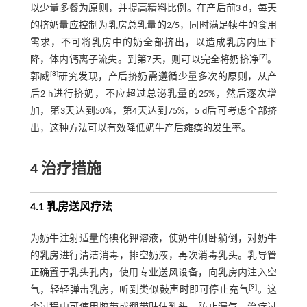
以少量多餐为原则，并提高精料比例。在产后前3 d，每天
的挤奶量应控制为乳房总乳量的2/5，同时满足犊牛的食用
需求，不可将乳房中的奶全部挤出，以造成乳房内压下
[
7
]
降，体内钙离子流失。到第7天，则可以完全将奶挤净
。
[
8
]
郭威
研究发现，产后挤奶需遵循少量多次的原则，从产
后2 h进行挤奶，不应超过总泌乳量的25%，然后逐次增
加，第3天达到50%，第4天达到75%，5 d后可考虑全部挤
出，这种方法可以有效降低奶牛产后瘫痪的发生率。
4 治疗措施
4.1 乳房送风疗法
为奶牛注射适量的碘化钾溶液，使奶牛侧卧躺倒，对奶牛
的乳房进行清洁消毒，排空奶液，再次消毒乳头。乳导管
正确置于乳头孔内，使用专业送风设备，向乳房内注入空
[
9
]
气，轻轻弹击乳房，听到类似鼓声时即可停止充气
。这