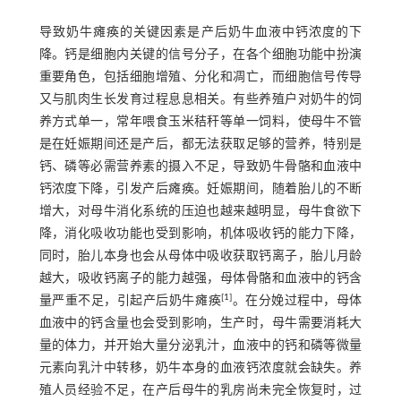
导致奶牛瘫痪的关键因素是产后奶牛血液中钙浓度的下
降。钙是细胞内关键的信号分子，在各个细胞功能中扮演
重要角色，包括细胞增殖、分化和凋亡，而细胞信号传导
又与肌肉生长发育过程息息相关。有些养殖户对奶牛的饲
养方式单一，常年喂食玉米秸秆等单一饲料，使母牛不管
是在妊娠期间还是产后，都无法获取足够的营养，特别是
钙、磷等必需营养素的摄入不足，导致奶牛骨骼和血液中
钙浓度下降，引发产后瘫痪。妊娠期间，随着胎儿的不断
增大，对母牛消化系统的压迫也越来越明显，母牛食欲下
降，消化吸收功能也受到影响，机体吸收钙的能力下降，
同时，胎儿本身也会从母体中吸收获取钙离子，胎儿月龄
越大，吸收钙离子的能力越强，母体骨骼和血液中的钙含
[
1
]
量严重不足，引起产后奶牛瘫痪
。在分娩过程中，母体
血液中的钙含量也会受到影响，生产时，母牛需要消耗大
量的体力，并开始大量分泌乳汁，血液中的钙和磷等微量
元素向乳汁中转移，奶牛本身的血液钙浓度就会缺失。养
殖人员经验不足，在产后母牛的乳房尚未完全恢复时，过