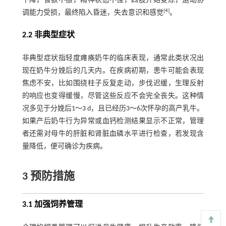
下降，食欲不振，精神状态不佳，四肢开始变凉，运动协
[
4
]
调能力受损，最终陷入昏迷，失去意识和感觉
。
2.2 非典型症状
非典型症状指轻度瘫痪奶牛的临床表现，通常此类状况出
现在奶牛分娩后的几天内。在疾病初期，患牛可能会表现
焦虑不安，比如围绕柱子反复走动，步伐迟缓，生理反射
的响应也变得缓慢，尽管这些反应不会完全丧失。这种情
况多见于分娩后1～3 d，且已经历3～6次怀孕的高产乳牛。
如果产后奶牛行为异常或血钙检测结果显示不正常，管理
者还需对母牛的肝脏和肾脏血磷水平进行检查，若发现含
量降低，便可确诊为疾病。
3 预防措施
3.1 加强饲养管理