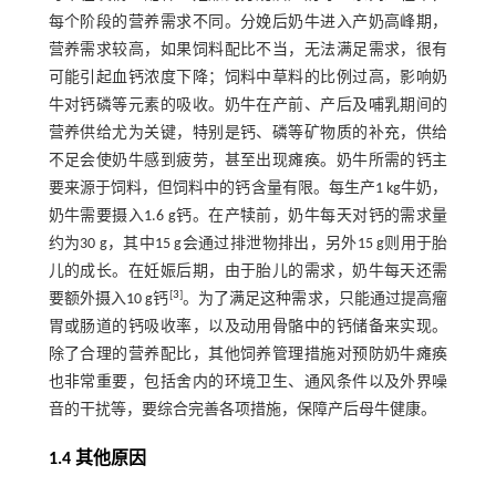
每个阶段的营养需求不同。分娩后奶牛进入产奶高峰期，
营养需求较高，如果饲料配比不当，无法满足需求，很有
可能引起血钙浓度下降；饲料中草料的比例过高，影响奶
牛对钙磷等元素的吸收。奶牛在产前、产后及哺乳期间的
营养供给尤为关键，特别是钙、磷等矿物质的补充，供给
不足会使奶牛感到疲劳，甚至出现瘫痪。奶牛所需的钙主
要来源于饲料，但饲料中的钙含量有限。每生产1 kg牛奶，
奶牛需要摄入1.6 g钙。在产犊前，奶牛每天对钙的需求量
约为30 g，其中15 g会通过排泄物排出，另外15 g则用于胎
儿的成长。在妊娠后期，由于胎儿的需求，奶牛每天还需
[
3
]
要额外摄入10 g钙
。为了满足这种需求，只能通过提高瘤
胃或肠道的钙吸收率，以及动用骨骼中的钙储备来实现。
除了合理的营养配比，其他饲养管理措施对预防奶牛瘫痪
也非常重要，包括舍内的环境卫生、通风条件以及外界噪
音的干扰等，要综合完善各项措施，保障产后母牛健康。
1.4 其他原因