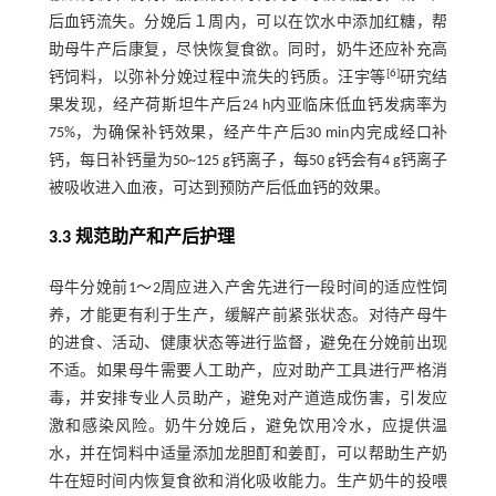
后血钙流失。分娩后１周内，可以在饮水中添加红糖，帮
助母牛产后康复，尽快恢复食欲。同时，奶牛还应补充高
[
6
]
钙饲料，以弥补分娩过程中流失的钙质。汪宇等
研究结
果发现，经产荷斯坦牛产后24 h内亚临床低血钙发病率为
75%，为确保补钙效果，经产牛产后30 min内完成经口补
钙，每日补钙量为50~125 g钙离子，每50 g钙会有4 g钙离子
被吸收进入血液，可达到预防产后低血钙的效果。
3.3 规范助产和产后护理
母牛分娩前1～2周应进入产舍先进行一段时间的适应性饲
养，才能更有利于生产，缓解产前紧张状态。对待产母牛
的进食、活动、健康状态等进行监督，避免在分娩前出现
不适。如果母牛需要人工助产，应对助产工具进行严格消
毒，并安排专业人员助产，避免对产道造成伤害，引发应
激和感染风险。奶牛分娩后，避免饮用冷水，应提供温
水，并在饲料中适量添加龙胆酊和姜酊，可以帮助生产奶
牛在短时间内恢复食欲和消化吸收能力。生产奶牛的投喂