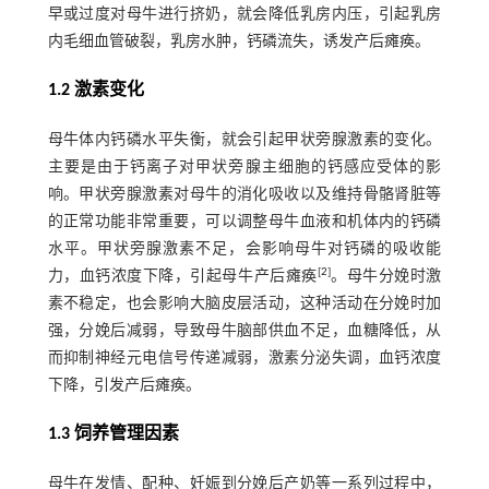
早或过度对母牛进行挤奶，就会降低乳房内压，引起乳房
内毛细血管破裂，乳房水肿，钙磷流失，诱发产后瘫痪。
1.2 激素变化
母牛体内钙磷水平失衡，就会引起甲状旁腺激素的变化。
主要是由于钙离子对甲状旁腺主细胞的钙感应受体的影
响。甲状旁腺激素对母牛的消化吸收以及维持骨骼肾脏等
的正常功能非常重要，可以调整母牛血液和机体内的钙磷
水平。甲状旁腺激素不足，会影响母牛对钙磷的吸收能
[
2
]
力，血钙浓度下降，引起母牛产后瘫痪
。母牛分娩时激
素不稳定，也会影响大脑皮层活动，这种活动在分娩时加
强，分娩后减弱，导致母牛脑部供血不足，血糖降低，从
而抑制神经元电信号传递减弱，激素分泌失调，血钙浓度
下降，引发产后瘫痪。
1.3 饲养管理因素
母牛在发情、配种、妊娠到分娩后产奶等一系列过程中，