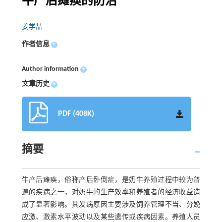
牛产后瘫痪的防治
姜学喆
作者信息
+
Author information
+
文章历史
+
PDF (408K)
摘要
牛产后瘫痪，俗称产后卧倒症，是奶牛养殖过程中较为普
遍的疾病之一，对奶牛的生产效率和养殖者的经济收益造
成了显著影响。其发病原因主要涉及饲养管理不当、分娩
应激、激素水平波动以及某些遗传或疾病因素。养殖人员