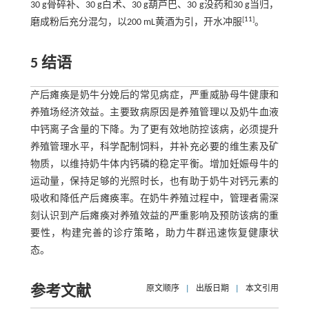
30 g骨碎补、30 g白术、30 g葫芦巴、30 g没药和30 g当归，
[
11
]
磨成粉后充分混匀，以200 mL黄酒为引，开水冲服
。
5 结语
产后瘫痪是奶牛分娩后的常见病症，严重威胁母牛健康和
养殖场经济效益。主要致病原因是养殖管理以及奶牛血液
中钙离子含量的下降。为了更有效地防控该病，必须提升
养殖管理水平，科学配制饲料，并补充必要的维生素及矿
物质，以维持奶牛体内钙磷的稳定平衡。增加妊娠母牛的
运动量，保持足够的光照时长，也有助于奶牛对钙元素的
吸收和降低产后瘫痪率。在奶牛养殖过程中，管理者需深
刻认识到产后瘫痪对养殖效益的严重影响及预防该病的重
要性，构建完善的诊疗策略，助力牛群迅速恢复健康状
态。
参考文献
原文顺序
|
出版日期
|
本文引用