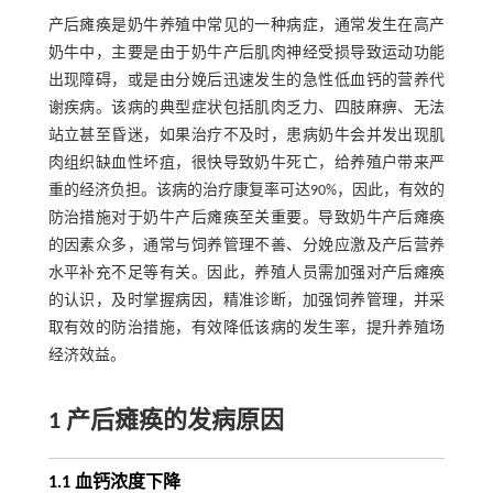
产后瘫痪是奶牛养殖中常见的一种病症，通常发生在高产
奶牛中，主要是由于奶牛产后肌肉神经受损导致运动功能
出现障碍，或是由分娩后迅速发生的急性低血钙的营养代
谢疾病。该病的典型症状包括肌肉乏力、四肢麻痹、无法
站立甚至昏迷，如果治疗不及时，患病奶牛会并发出现肌
肉组织缺血性坏疽，很快导致奶牛死亡，给养殖户带来严
重的经济负担。该病的治疗康复率可达90%，因此，有效的
防治措施对于奶牛产后瘫痪至关重要。导致奶牛产后瘫痪
的因素众多，通常与饲养管理不善、分娩应激及产后营养
水平补充不足等有关。因此，养殖人员需加强对产后瘫痪
的认识，及时掌握病因，精准诊断，加强饲养管理，并采
取有效的防治措施，有效降低该病的发生率，提升养殖场
经济效益。
1 产后瘫痪的发病原因
1.1 血钙浓度下降