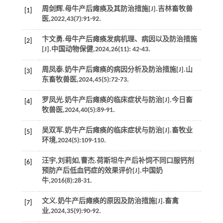
周剑辉.母牛产后瘫痪及其防治措施[J].
吉林畜牧兽
[1]
医
,
2022
,
43
(7):91-92.
卞文勇.母牛产后瘫痪发病机理、病因以及防治措施
[2]
[J].
中国动物保健
,
2024
,
26
(11): 42-43.
周凤泰.奶牛产后瘫痪的病因分析及防治措施[J].
山
[3]
东畜牧兽医
,
2024
,
45
(5):72-73.
罗凤光.奶牛产后瘫痪的临床症状与防治[J].
今日畜
[4]
牧兽医
,
2024
,
40
(5):89-91.
吴双军.奶牛产后瘫痪的临床症状与防治[J].
畜牧业
[5]
环境
,
2024
(5):109-110.
汪宇,刘莉如,曹杰.荷斯坦牛产后补饲不同口服钙剂
[6]
预防产后低血钙症的效果评价[J].
中国奶
牛
,
2016
(8):28-31.
文义.奶牛产后瘫痪的原因及防治措施[J].
畜禽
[7]
业
,
2024
,
35
(9):90-92.