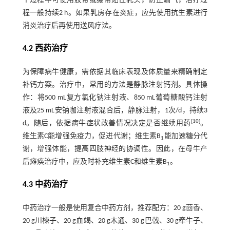
个过程中可使用胶带或绷带贴住乳头，防止漏气，治疗过
程一般持续2 h。如果乳房存在炎症，应先使用抗生素进行
消炎治疗后再使用送风疗法。
4.2 西药治疗
为保障病牛健康，需依据其临床表现及体质量来精确制定
补钙方案。治疗中，常用的方法是静脉注射钙剂。具体操
作：将500 mL复方氯化钠注射液、850 mL葡萄糖酸钙注射
液及25 mL安钠咖注射液混合后，静脉注射，1次/d，持续3
[
10
]
d。随后，依据病牛症状改善情况决定是否继续用药
。
维生素C能增强免疫力，促进代谢；维生素B
能加速糖分代
1
谢，增强体能，提高四肢神经的协调性。因此，在母牛产
后瘫痪治疗中，应及时补充维生素C和维生素B
。
1
4.3 中药治疗
中药治疗一般是使用复合中药方剂，推荐配方：20 g茴香、
20 g川楝子、20 g血竭、20 g木通、30 g巴戟、30 g牵牛子、