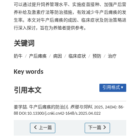
可以通过提升饲养管理水平、实施疫苗接种、加强产后营
养补给及激素疗法等防治措施，有效减少牛产后瘫痪的发
生率。本文对牛产后瘫痪的成因、临床症状及防治策略进
行深入探讨，旨在为养殖者提供参考。
关键词
奶牛
/
产后瘫痪
/
病因
/
临床症状
/
预防
/
治疗
Key words
引用格式 ▾
引用本文
姜学喆. 牛产后瘫痪的防治[J].
养殖与饲料
, 2025, 24(04): 86-
88 DOI:10.13300/j.cnki.cn42-1648/s.2025.04.022
上一篇
下一篇