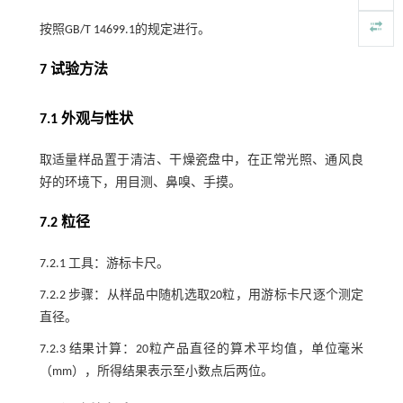
按照GB/T 14699.1的规定进行。
7 试验方法
7.1 外观与性状
取适量样品置于清洁、干燥瓷盘中，在正常光照、通风良
好的环境下，用目测、鼻嗅、手摸。
7.2 粒径
7.2.1 工具：游标卡尺。
7.2.2 步骤：从样品中随机选取20粒，用游标卡尺逐个测定
直径。
7.2.3 结果计算：20粒产品直径的算术平均值，单位毫米
（mm），所得结果表示至小数点后两位。