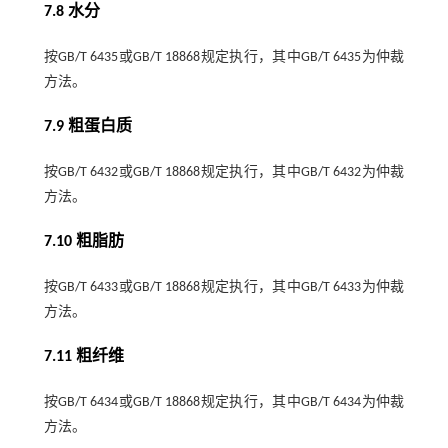
7.8 水分
按GB/T 6435或GB/T 18868规定执行，其中GB/T 6435为仲裁
方法。
7.9 粗蛋白质
按GB/T 6432或GB/T 18868规定执行，其中GB/T 6432为仲裁
方法。
7.10 粗脂肪
按GB/T 6433或GB/T 18868规定执行，其中GB/T 6433为仲裁
方法。
7.11 粗纤维
按GB/T 6434或GB/T 18868规定执行，其中GB/T 6434为仲裁
方法。