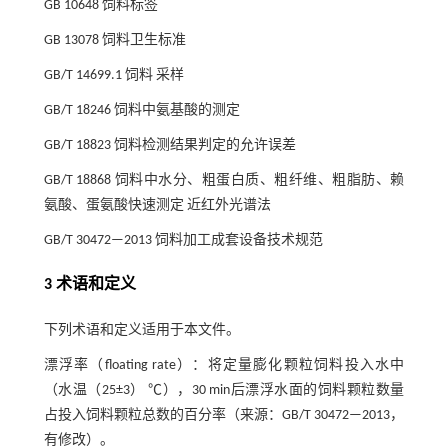
GB 10648 饲料标签
GB 13078 饲料卫生标准
GB/T 14699.1 饲料 采样
GB/T 18246 饲料中氨基酸的测定
GB/T 18823 饲料检测结果判定的允许误差
GB/T 18868 饲料中水分、粗蛋白质、粗纤维、粗脂肪、赖
氨酸、蛋氨酸快速测定 近红外光谱法
GB/T 30472—2013 饲料加工成套设备技术规范
3 术语和定义
下列术语和定义适用于本文件。
漂浮率（floating rate）：将定量膨化颗粒饲料投入水中
（水温（25±3） ℃），30 min后漂浮水面的饲料颗粒数量
占投入饲料颗粒总数的百分率（来源：GB/T 30472—2013，
有修改）。