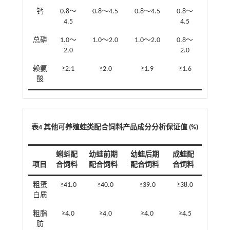
钙
0.8～
0.8～4.5
0.8～4.5
0.8～
4.5
4.5
总磷
1.0～
1.0～2.0
1.0～2.0
0.8～
2.0
2.0
赖氨
≥2.1
≥2.0
≥1.9
≥1.6
酸
表4 其他可养殖蛙类配合饲料产品成分分析保证值 (%)
蝌蚪配
幼蛙前期
幼蛙后期
成蛙配
项目
合饲料
配合饲料
配合饲料
合饲料
粗蛋
≥41.0
≥40.0
≥39.0
≥38.0
白质
粗脂
≥4.0
≥4.0
≥4.0
≥4.5
肪