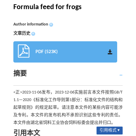
Formula feed for frogs
Author information
+
文章历史
+
PDF (523K)
摘要
<正>2023-11-06发布，2023-12-06实施前言本文件按照GB/T
1.1—2020《标准化工作导则第1部分：标准化文件的结构和
起草规则》的规定起草。请注意本文件的某些内容可能涉
及专利。本文件的发布机构不承担识别这些专利的责任。
本文件由湖北省饲料工业协会饲料标委会提出并归口。
引用格式 ▾
引用本文