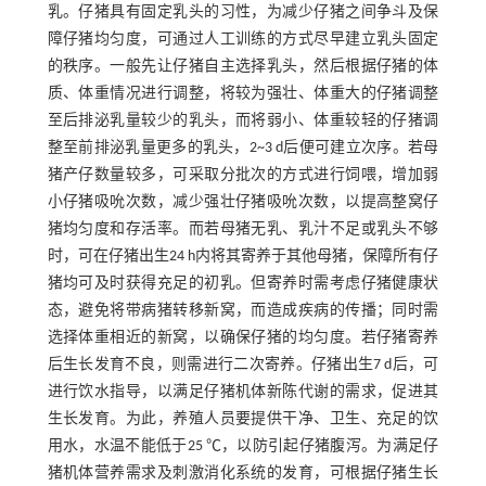
乳。仔猪具有固定乳头的习性，为减少仔猪之间争斗及保
障仔猪均匀度，可通过人工训练的方式尽早建立乳头固定
的秩序。一般先让仔猪自主选择乳头，然后根据仔猪的体
质、体重情况进行调整，将较为强壮、体重大的仔猪调整
至后排泌乳量较少的乳头，而将弱小、体重较轻的仔猪调
整至前排泌乳量更多的乳头，2~3 d后便可建立次序。若母
猪产仔数量较多，可采取分批次的方式进行饲喂，增加弱
小仔猪吸吮次数，减少强壮仔猪吸吮次数，以提高整窝仔
猪均匀度和存活率。而若母猪无乳、乳汁不足或乳头不够
时，可在仔猪出生24 h内将其寄养于其他母猪，保障所有仔
猪均可及时获得充足的初乳。但寄养时需考虑仔猪健康状
态，避免将带病猪转移新窝，而造成疾病的传播；同时需
选择体重相近的新窝，以确保仔猪的均匀度。若仔猪寄养
后生长发育不良，则需进行二次寄养。仔猪出生7 d后，可
进行饮水指导，以满足仔猪机体新陈代谢的需求，促进其
生长发育。为此，养殖人员要提供干净、卫生、充足的饮
用水，水温不能低于25 ℃，以防引起仔猪腹泻。为满足仔
猪机体营养需求及刺激消化系统的发育，可根据仔猪生长