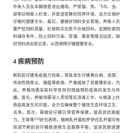
外来人员及车辆随意进出猪场，严禁猫、狗、飞鸟、虫、
鼠等动物窜入栏舍，并营造安静的饲养环境，全方位保护
仔猪的健康生长。最后，要做好饲料安全管理。养殖人员
要严控饲料质量，杜绝购买劣质不合格饲料，定期检查饲
料储存条件，防止饲料污染、受潮、霉变等情况出现，做
好饲料进出库记录，从而保障仔猪健康安全。
4 疾病预防
断奶前仔猪免疫能力较差，常易发生仔猪黄白痢、流感、
传染性肠胃炎、猪瘟等疾病，严重威胁了其健康安全。为
此，养殖场需采取科学有效的措施预防疫病的发生与传
播。首先，养殖场需深入贯彻落实消毒工作，从根源上杜
绝疫病发生的可能，全方位确保整个猪场生态环境卫生、
洁净。其次，需做好仔猪日常营养保健，提高其抗病能
[
10
]
力。王琪等
研究表明，植物乳杆菌和罗伊氏乳杆菌可有
效调节断奶前仔猪肠道微生态菌群平衡，促进其肠道健