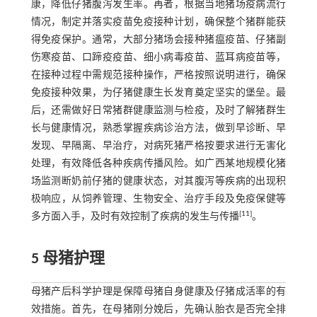
康，降低仔猪腹泻发生率。再者，根据当地猪场疫病流行
情况，制定并落实疫苗免疫接种计划，确保整个猪群能获
得免疫保护。通常，大部分猪场会接种猪瘟疫苗、仔猪副
伤寒疫苗、口蹄疫疫苗、细小病毒疫苗、蓝耳病疫苗等，
在接种过程中需规范接种操作，严格按照说明进行，确保
免疫接种效果，为仔猪健康生长发育奠定坚实的堡垒。最
后，还需做好日常猪群健康监测与检疫，及时了解猪群生
长与健康情况，熟悉掌握疾病诊治方法，做到早诊断、早
发现、早隔离、早治疗，对病死猪严格按要求进行无害化
处理，有效降低各种疾病传播风险。如广西某地规模化猪
场监测断奶前仔猪的健康状态，对其腹泻等疾病的出现积
极响应，从饲养管理、生物安全、治疗手段及免疫保健等
[
11
]
多方面入手，及时有效控制了疾病的发生与传播
。
5 母猪护理
母猪产后科学护理是保障母猪自身健康及仔猪成活率的有
效措施。首先，在母猪刚分娩后，先确认胎衣是否完全排