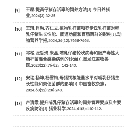
王磊.提高仔猪存活率的饲养方法[J].
今日养猪
[9]
业
,
2024
(3):32-35.
王琪,肖融,齐仁立,植物乳杆菌和罗伊氏乳杆菌对哺
[10]
乳仔猪生长性能、肠道功能和盲肠菌群的影响[J].
动
物营养学报
,
2024
,
36
(12):7658-7668.
祁松,张哲玮,朱晶,哺乳仔猪轮状病毒和肠产毒性大
[11]
肠杆菌混合感染病例的诊治[J].
黑龙江畜牧兽
医
,
2023
(22):76-82，142-143.
安瑞,杨坤,杨雪梅,母猪饲粮能量水平对哺乳仔猪生
[12]
长性能和粪便菌群的影响[J].
中国畜牧杂志
，
2024
,
60
(12):236-243.
卢清霞.提升哺乳仔猪存活率的饲养管理要点及主要
[13]
疾病防治[J].
猪业科学
,
2024
,
41
(8):110-112.