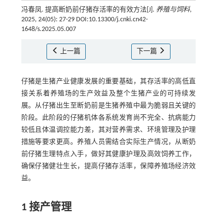
冯春凤. 提高断奶前仔猪存活率的有效方法[J].
养殖与饲料
,
2025, 24(05): 27-29 DOI:10.13300/j.cnki.cn42-
1648/s.2025.05.007
上一篇
下一篇
仔猪是生猪产业健康发展的重要基础，其存活率的高低直
接关系着养殖场的生产效益及整个生猪产业的可持续发
展。从仔猪出生至断奶前是生猪养殖中最为脆弱且关键的
阶段。此阶段的仔猪机体各系统发育尚不完全、抗病能力
较低且体温调控能力差，其对营养需求、环境管理及护理
措施等要求更高。养殖人员需结合实际生产情况，从断奶
前仔猪生理特点入手，做好其健康护理及高效饲养工作，
确保仔猪健壮生长，提高仔猪存活率，保障养殖场经济效
益。
1 接产管理