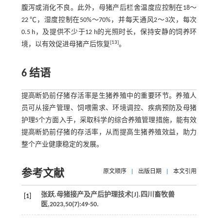
腹泻或消化不良。此外，母猪产后栏舍温度应控制在18～
22 ℃，湿度控制在50%～70%，并每天通风2～3次，每次
0.5 h，及提供不少于12 h的光照时长，保持安静的饲养环
[
13
]
境，以有效促进母猪产后恢复
。
6 结语
提高断奶前仔猪存活率是生猪养殖中的重要环节。养殖人
员可从接产管理、饲喂需求、环境调控、疾病预防及母猪
护理5个方面入手，采取科学的综合养殖管理措施，能有效
提高断奶前仔猪的存活率，从而提高生猪养殖效益，助力
整个产业健康稳定的发展。
参考文献
原文顺序
|
出版日期
|
本文引用
张跃.母猪接产及产后护理技术[J].
四川畜牧兽
[1]
医
,
2023
,
50
(7):49-50.