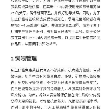
心跳和呼吸。另外，为防止仔猪在争夺乳汁过程中划伤母
猪乳房或其他仔猪，在其出生1 d内需使用无菌剪牙钳剪掉
2/3的犬牙，确保断面平整，并做好消毒处理。同时，为了
防止仔猪相互咬尾造成受伤或死亡，需用无菌断尾钳在离
[
2
]
尾根3～4 cm处进行断尾，并注意消毒处理
。而为了便于
后期生产管理与识别，需对每只仔猪打上耳号。对于公仔
猪在其出生3～10 d内则还需去势，以提高其生长速度和胴
[
3
]
体品质，从而保障养殖效益
。
2 饲喂管理
新生仔猪免疫系统发育还不够成熟，抗病能力较低，易感
染疾病。初乳中含有大量蛋白质、多糖、矿物质和免疫蛋
白、免疫因子等物质，不仅能为仔猪生长提供营养支持，
而且还能有效提高仔猪的免疫能力，增强其对外界环境的
适应能力。为此，养殖人员需确保仔猪在出生后的6 h内能
[
4
]
获得充足的初乳，以增强抗病能力，从而提高存活率
。
而对于弱小的仔猪，可人工辅助哺乳使其获得充足的初