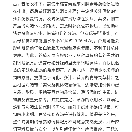
出，若胎衣不下，需使用缩宫素或前列腺素等药物促进胎
衣排出，然后做好消毒与消炎处理；并定期关注母猪的生
殖系统恢复情况，及时发现并治疗潜在疾病。其次，刚生
产后的母猪体力消耗大，需及时补充营养物质，以帮助母
[
12
]
猪尽快恢复机体，保障初乳的分泌。但安瑞等
指出，产
后母猪饲粮中能量水平不宜超过13.26 MJ/kg，否则可能会
影响断奶前仔猪血液脂质代谢和肠道健康，不利于其机体
健康。为此，养殖人员应根据不同品种母猪的营养需求调
制饲喂配方。通常母猪分娩的当天不饲喂饲料，而提供温
热的麦麸水或1%的盐水即可。产后7 d内，遵循少吃多餐的
饲喂原则，提供易于消化、多汁、营养的青绿饲草料；之
后根据母猪带仔需求及机体恢复情况，逐渐增加饲料中蛋
白质、脂质、多糖等营养物质含量，适当添加维生素、矿
物质及微量元素等，并提供充足、洁净的饮用水，以满足
泌乳与母猪生长代谢的需求。而对于奶水不足的母猪，可
饲喂小米粥、豆浆或胎衣汤等进行催乳。值得关注的是，
整个哺乳期的母猪的饲料配方不可随意突然更换，并严控
饲草料质量与安全，以防引起仔猪产生应激反应，而诱发