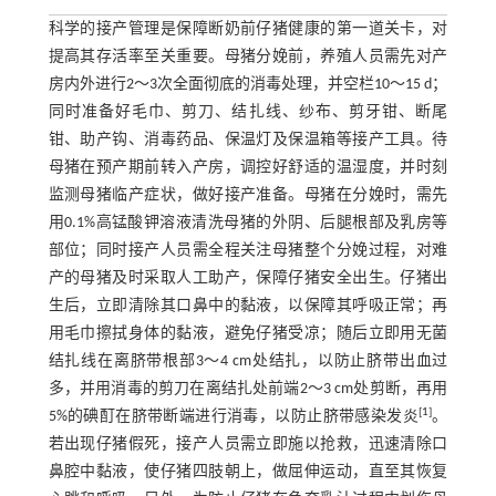
科学的接产管理是保障断奶前仔猪健康的第一道关卡，对
提高其存活率至关重要。母猪分娩前，养殖人员需先对产
房内外进行2～3次全面彻底的消毒处理，并空栏10～15 d；
同时准备好毛巾、剪刀、结扎线、纱布、剪牙钳、断尾
钳、助产钩、消毒药品、保温灯及保温箱等接产工具。待
母猪在预产期前转入产房，调控好舒适的温湿度，并时刻
监测母猪临产症状，做好接产准备。母猪在分娩时，需先
用0.1%高锰酸钾溶液清洗母猪的外阴、后腿根部及乳房等
部位；同时接产人员需全程关注母猪整个分娩过程，对难
产的母猪及时采取人工助产，保障仔猪安全出生。仔猪出
生后，立即清除其口鼻中的黏液，以保障其呼吸正常；再
用毛巾擦拭身体的黏液，避免仔猪受凉；随后立即用无菌
结扎线在离脐带根部3～4 cm处结扎，以防止脐带出血过
多，并用消毒的剪刀在离结扎处前端2～3 cm处剪断，再用
[
1
]
5%的碘酊在脐带断端进行消毒，以防止脐带感染发炎
。
若出现仔猪假死，接产人员需立即施以抢救，迅速清除口
鼻腔中黏液，使仔猪四肢朝上，做屈伸运动，直至其恢复