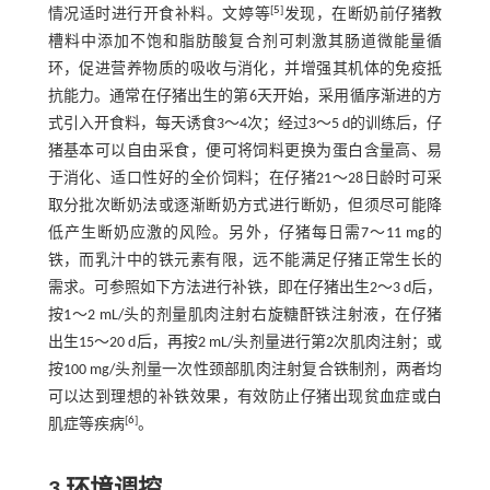
[
5
]
情况适时进行开食补料。文婷等
发现，在断奶前仔猪教
槽料中添加不饱和脂肪酸复合剂可刺激其肠道微能量循
环，促进营养物质的吸收与消化，并增强其机体的免疫抵
抗能力。通常在仔猪出生的第6天开始，采用循序渐进的方
式引入开食料，每天诱食3～4次；经过3～5 d的训练后，仔
猪基本可以自由采食，便可将饲料更换为蛋白含量高、易
于消化、适口性好的全价饲料；在仔猪21～28日龄时可采
取分批次断奶法或逐渐断奶方式进行断奶，但须尽可能降
低产生断奶应激的风险。另外，仔猪每日需7～11 mg的
铁，而乳汁中的铁元素有限，远不能满足仔猪正常生长的
需求。可参照如下方法进行补铁，即在仔猪出生2～3 d后，
按1～2 mL/头的剂量肌肉注射右旋糖酐铁注射液，在仔猪
出生15～20 d后，再按2 mL/头剂量进行第2次肌肉注射；或
按100 mg/头剂量一次性颈部肌肉注射复合铁制剂，两者均
可以达到理想的补铁效果，有效防止仔猪出现贫血症或白
[
6
]
肌症等疾病
。