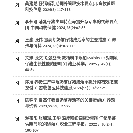
龚建勋.仔猪哺乳期饲养管理技术要点[J].
畜牧兽医
[2]
科技信息
,
2024
(3):117-119.
李永刚.哺乳仔猪生理特点与提升存活率的饲养要点
[3]
[J].
中国动物保健
,
2024
,
26
(9):63-65.
王建,张伟.提高断奶前仔猪成活率的主要措施[J].
养
[4]
殖与饲料
,
2024
,
23
(3):109-111.
文婷,张文飞,张益焘,教槽料中添加Tonisity PX对哺乳
[5]
仔猪生长性能的影响[J].
猪业科学
，
2025
，
42
(1)：
68-69.
郎冶.养猪生产中断奶前仔猪成活率提升的有效措施
[6]
探讨[J].
畜牧兽医科技信息
,
2024
(11)：169-171.
陈艳宁.提高仔猪断奶前存活率的关键措施[J].
养殖
[7]
与饲料
,
2023
,
22
(9)：27-29.
游筱彤,张锦瑞,王华,温度精细调控对哺乳仔猪局部
[8]
供暖节能的影响[J].
农业工程学报
，
2022
，
38
(24)：
180-187.