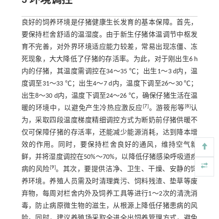
3 环境调控
良好的饲养环境是仔猪健康生长发育的基本保障。首先，
要保持栏舍舒适的温湿度。由于新生仔猪体温调节中枢发
育不完善，对外界环境适应能力较差，常易出现冻僵、冻
死现象，大大降低了仔猪的存活率。为此，对于刚出生6 h
内的仔猪，其温度需调控在34～35 ℃；出生1～3 d内，温
度调至31～33 ℃；出生4～7 d内，温度下调至26～30 ℃；
出生8～30 d内，温度下调至24～26 ℃，确保仔猪生活在温
[
7
]
[
8
]
暖的环境中，以避免产生冷热应激反应
。游筱彤等
认
为，采取四段温度梯度精细调控方式为断奶前仔猪供暖不
仅可保障仔猪的存活率，还能减少能源消耗，达到降本增
效的作用。同时，要保持栏舍良好的通风，维持空气新
鲜，并将湿度调控在50%～70%，以降低仔猪感染呼吸道疾
[
9
]
病的风险
。其次，要提供洁净、卫生、干燥、安静的饲
养环境。养殖人员需及时清理粪污、饲料残渣、垫草等废
弃物，每周对栏舍内外及饲养工具等进行1～2次的清洗消
毒，防止病原微生物的滋生，从根源上降低仔猪患病的风
险。同时，建议养殖场采取全进全出饲养管理方式，避免