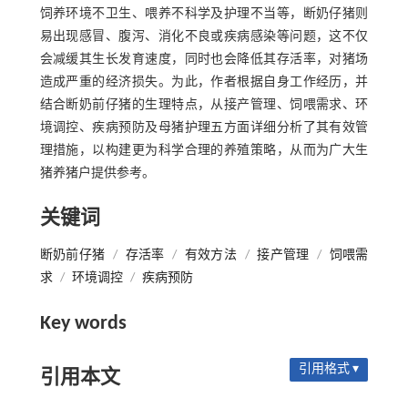
饲养环境不卫生、喂养不科学及护理不当等，断奶仔猪则
易出现感冒、腹泻、消化不良或疾病感染等问题，这不仅
会减缓其生长发育速度，同时也会降低其存活率，对猪场
造成严重的经济损失。为此，作者根据自身工作经历，并
结合断奶前仔猪的生理特点，从接产管理、饲喂需求、环
境调控、疾病预防及母猪护理五方面详细分析了其有效管
理措施，以构建更为科学合理的养殖策略，从而为广大生
猪养猪户提供参考。
关键词
断奶前仔猪
/
存活率
/
有效方法
/
接产管理
/
饲喂需
求
/
环境调控
/
疾病预防
Key words
引用格式 ▾
引用本文