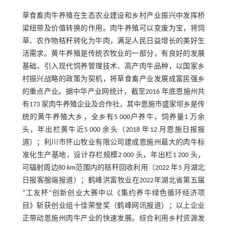
草食畜肉牛养殖在生态农业建设和乡村产业振兴中发挥桥
梁纽带及价值转换的作用。肉牛养殖可以变废为宝，将饲
草、农作物秸秆转化为牛肉，满足人民日益增长的美好生
活需求。黄牛养殖是传统农牧业的一部分，有良好的发展
基础，引入现代饲养管理技术、高产肉牛品种，以国家乡
村振兴战略的政策为契机，将草食畜产业发展成富民强乡
的重点产业。据中华产业网统计，截至2016 年底恩施州共
有173 家肉牛养殖企业及合作社，其中恩施市盛家坝乡是传
统的黄牛养殖大乡，全乡有5 000户养牛，饲养量1 万余
头，年出栏黄牛近5 000 余头（2018 年12 月恩施日报报
道）；利川市怀山牧业有限公司建成恩施州最大的肉牛标
准化生产基地，设计存栏规模2 000 头，年出栏1 200 头，
可辐射周边80 km范围内的秸秆回收利用（2022 年5 月湖北
日报客服端报道）；鹤峰洪富牧业在2022年湖北省第五届
“工友杯”创新创业大赛中以《集约养牛绿色循环经济项
目》斩获创业组十佳荣誉奖（鹤峰网讯报道）；以上企业
正带动恩施州肉牛产业的快速发展。综合利用乡村资源发