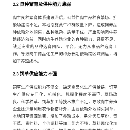
2.2 良种繁育及供种能力薄弱
肉牛良种繁育体系建设滞后，公益性肉牛品种良繁场、扩
繁场建设不足，本地恩施黄牛种群数量下降，造成饲养品
种依赖外地购买，品种混杂、质量不优，严重影响肉牛养
殖经济效益。同时肉牛养殖企业的育种能力、经费不足，
缺乏专业的品种选育团队、平台，无力从事品种选育工
作，导致肉牛商品化生产的种源长期依赖跨区域调运，增
加了养殖成本。
2.3 饲草供应能力不强
饲草生产供应能力不健全，缺乏商品化生产供给链。饲草
[
7
]
生产供应专门化、机械化、规模化程度不高
，草场改
良、科学种草、饲草加工等技术推广不足，导致肉牛养殖
企业除少量利用农作物秸秆外，主要依赖外地购买饲草，
本地饲草资源浪费，增加了养殖成本。另外优质草粉、青
干草、青贮料、全价饲料等加工能力不强，草料现代化加