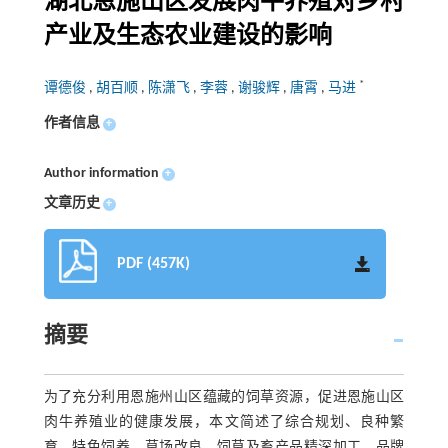
湖北恩施山区发展肉牛养殖对乡村
产业及生态农业建设的影响
*
谭德俊
,
胡百顺
,
陈潇飞
,
李蓉
,
谢骏辉
,
唐霄
,
马进
作者信息
+
Author information
+
文章历史
+
PDF (457K)
摘要
为了充分利用恩施州山区蕴藏的饲草资源，促进恩施山区
肉牛养殖业的健康发展，本文简述了综合规划、良种繁
育、特色饲养、草场改良、饲草及畜产品精深加工、品牌