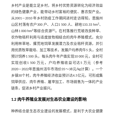
乡村产业是能立足乡村，将乡村优势资源转化为经济效益
的绿色健康产业，能带动乡村富裕的便民、惠农型产业。
从2001―2010 年乡村防疫工作期间进村走访得知，恩施州
2
山区村落有农户300 户、人口1 500 人、耕地133.33 hm
、
2
[
2
]
山林1 000 hm
等综合资源
。在村落推行荒坡改良种草、
农作物秸秆利用与适度放牧相结合的肉牛养殖模式，充分
利用林草地、撂荒地饲草发展潜力及农业秸秆资源，并引
用优质牧草栽培、加工等技术，发展户均养肉牛5 头，全村
预计饲养1 500 头，每头肉牛年产值实现10 000 元，全村可
实现创收1 500 万元，户均养殖收益可达5 万元（参考
2020―2022年恩施州活牛市场价35～38元/kg计算）。一个
乡镇30个村，肉牛养殖经济收益预计达4.5亿元，可形成集
饲草供应、肉牛养殖、屠宰加工、市场销售为一体的产业
链条，促进乡村产业振兴。
1.2 肉牛养殖业发展对生态农业建设的影响
种养结合是生态农业建设的发展模式，是利于大农业健康