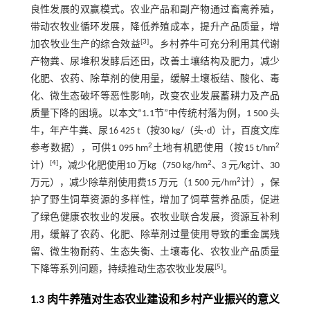
良性发展的双赢模式。农业产品和副产物通过畜禽养殖，
带动农牧业循环发展，降低养殖成本，提升产品质量，增
[
3
]
加农牧业生产的综合效益
。乡村养牛可充分利用其代谢
产物粪、尿堆积发酵后还田，改善土壤结构及肥力，减少
化肥、农药、除草剂的使用量，缓解土壤板结、酸化、毒
化、微生态破坏等恶性影响，改变农业发展蓄耕力及产品
质量下降的困境。以本文“1.1节”中传统村落为例，1 500 头
牛，年产牛粪、尿16 425 t（按30 kg/（头·d）计，百度文库
2
2
参考数据），可供1 095 hm
土地有机肥使用（按15 t/hm
[
4
]
2
计）
，减少化肥使用10 万kg（750 kg/hm
、3 元/kg计、30
2
万元），减少除草剂使用费15 万元（1 500 元/hm
计），保
护了野生饲草资源的多样性，增加了饲草营养品质，促进
了绿色健康农牧业的发展。农牧业联合发展，资源互补利
用，缓解了农药、化肥、除草剂过量使用导致的重金属残
留、微生物耐药、生态失衡、土壤毒化、农牧业产品质量
[
5
]
下降等系列问题，持续推动生态农牧业发展
。
1.3 肉牛养殖对生态农业建设和乡村产业振兴的意义