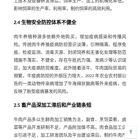
工技术及设备研发滞后，饲草生产、加工的机械化率低，
影响饲草的生产率、利用率，制约饲草的高效利用。
2.4 生物安全防控体系不健全
肉牛养殖种源多依赖外地购买，增加疫病感染和传播风
险。传统肉牛养殖疫病防控意识淡薄，引种隔离、程序免
疫、检疫监测、消毒灭源、封闭饲养和无害化处理等防范
措施不落实、不健全，存在牛抵抗力强、发病少等认识误
区，加大疫病防控难度。此外随着活牛、牛肉国际贸易的
频繁，牛疫病防控的外部压力增大，2022 年农业农村部公
告的一类动物传染病增加了牛海绵状脑病等外来疫病，也
反映了新型疫病暴发的风险。
2.5 畜产品深加工滞后和产业链条短
牛肉产品多以生鲜肉加工销售为主，副食、烹饪菜肴、卤
菜等产品开发研制不足，产品附加值不高。肉食品加工企
业引进不足，加工研发团队及平台建设滞后，制约牛肉产