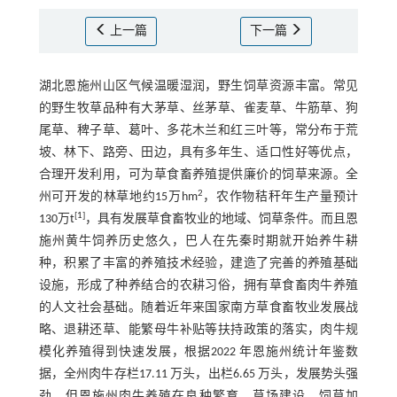
上一篇
下一篇
湖北恩施州山区气候温暖湿润，野生饲草资源丰富。常见
的野生牧草品种有大茅草、丝茅草、雀麦草、牛筋草、狗
尾草、稗子草、葛叶、多花木兰和红三叶等，常分布于荒
坡、林下、路旁、田边，具有多年生、适口性好等优点，
合理开发利用，可为草食畜养殖提供廉价的饲草来源。全
2
州可开发的林草地约15万hm
，农作物秸秆年生产量预计
[
1
]
130万t
，具有发展草食畜牧业的地域、饲草条件。而且恩
施州黄牛饲养历史悠久，巴人在先秦时期就开始养牛耕
种，积累了丰富的养殖技术经验，建造了完善的养殖基础
设施，形成了种养结合的农耕习俗，拥有草食畜肉牛养殖
的人文社会基础。随着近年来国家南方草食畜牧业发展战
略、退耕还草、能繁母牛补贴等扶持政策的落实，肉牛规
模化养殖得到快速发展，根据2022 年恩施州统计年鉴数
据，全州肉牛存栏17.11 万头，出栏6.65 万头，发展势头强
劲。但恩施州肉牛养殖在良种繁育、草场建设、饲草加