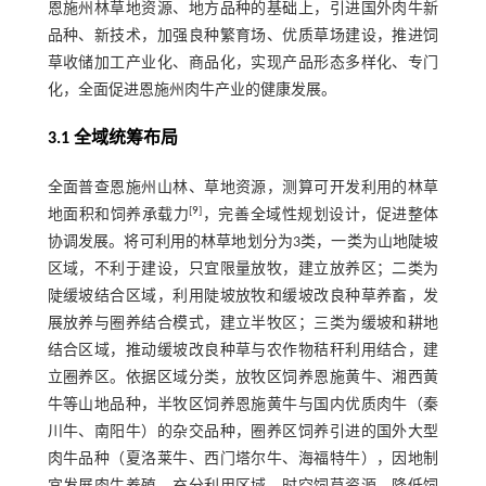
恩施州林草地资源、地方品种的基础上，引进国外肉牛新
品种、新技术，加强良种繁育场、优质草场建设，推进饲
草收储加工产业化、商品化，实现产品形态多样化、专门
化，全面促进恩施州肉牛产业的健康发展。
3.1 全域统筹布局
全面普查恩施州山林、草地资源，测算可开发利用的林草
[
9
]
地面积和饲养承载力
，完善全域性规划设计，促进整体
协调发展。将可利用的林草地划分为3类，一类为山地陡坡
区域，不利于建设，只宜限量放牧，建立放养区；二类为
陡缓坡结合区域，利用陡坡放牧和缓坡改良种草养畜，发
展放养与圈养结合模式，建立半牧区；三类为缓坡和耕地
结合区域，推动缓坡改良种草与农作物秸秆利用结合，建
立圈养区。依据区域分类，放牧区饲养恩施黄牛、湘西黄
牛等山地品种，半牧区饲养恩施黄牛与国内优质肉牛（秦
川牛、南阳牛）的杂交品种，圈养区饲养引进的国外大型
肉牛品种（夏洛莱牛、西门塔尔牛、海福特牛），因地制