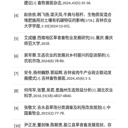
建议[J].
畜牧兽医杂志
,
2024
,
43
(5):35-36.
赵依依,韩飞扬,梁天凤,牛粪与秸秆、生物质炭混合
[4]
堆肥施用对土壤有机碳特征的影响[J/OL].
吉林农业
大学学报
,
1
-10[2024-12-05].
艾成姗.西南地区草食畜牧业发展研究[D].重庆:重庆
[5]
师范大学,
2018
.
崇军蓉.生态农业的发展对乡村振兴的促进探析[J].
[6]
农机市场
,
2024
(6):78-80.
安冬,杨林巍野,郭延辉,吉林省肉牛产业政企联动发
[7]
展模式[J].
吉林畜牧兽医
,
2024
,
45
(6):1-3.
何伟军,张慧,吴君,恩施州生态效益分析[J].
湖北农业
[8]
科学
,
2016
,
55
(18):4837-4840.
张敬文.吉水县草场分类调查及利用改良规划[J].
中
[9]
国畜牧业
,
2015
(2):77-78.
尹正发,董剑锋,陈朝贵,盈江县草食畜发展现状、存
[10]