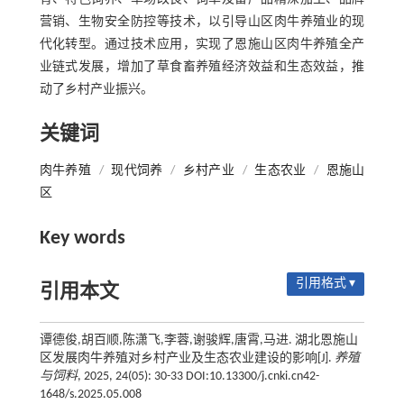
营销、生物安全防控等技术，以引导山区肉牛养殖业的现
代化转型。通过技术应用，实现了恩施山区肉牛养殖全产
业链式发展，增加了草食畜养殖经济效益和生态效益，推
动了乡村产业振兴。
关键词
肉牛养殖
/
现代饲养
/
乡村产业
/
生态农业
/
恩施山
区
Key words
引用格式 ▾
引用本文
谭德俊,胡百顺,陈潇飞,李蓉,谢骏辉,唐霄,马进. 湖北恩施山
区发展肉牛养殖对乡村产业及生态农业建设的影响[J].
养殖
与饲料
, 2025, 24(05): 30-33 DOI:10.13300/j.cnki.cn42-
1648/s.2025.05.008