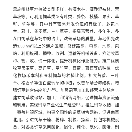
恩施州林草地植被类型多样，有灌木林、灌乔混杂林、荒
草坡等。可利用饲草类型有叶类、藤条、枝梢、果实、草
籽、草茎等，其中具有较高开发价值的有橡子、多花木
兰、葛叶、雀麦草、三叶草等，提高富营养、多年生、多
茬口饲草在草场中的占比，改善草场的质量。草地优先改
2
造1.33 hm
以上的连片区域，修建路网、电网、水网、泵
站，利用旋耕、播种、收割、运输等机械设备，推动牧草
种、管、收、储一体化，提升机械化作业能力。推广优质
牧草黑麦草、高丹草、皇竹草、苜蓿、菊苣等的种植，优
化牧场禾本科和豆科饲草的种植比例，扩大苜蓿、三叶
草、松香草等蛋白型饲草的种植，改善草场营养结构，增
[
10
]
强饲草综合供应能力
。加强饲草加工和经营主体培育，
建立饲草收储站、加工厂和销售网络，促进饲草资源流通
[
11
]
和利用，实现饲草产业化生产经营
。推进饲草收储、加
工覆盖村镇区域，构建全国性的饲草销售网络，促进南草
北用。引进饲草干燥、粉碎、制粒、揉丝、打包等机械设
备，对各类饲草采用酸化、碱化、糖化、氨化、酶活、制