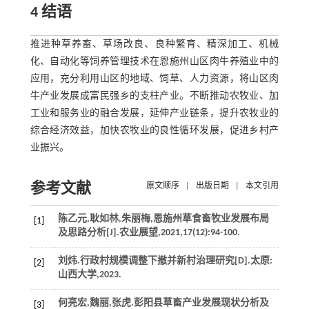
4 结语
推进种草养畜、草场改良、良种繁育、精深加工、机械
化、自动化等饲养管理技术在恩施州山区肉牛养殖业中的
应用，充分利用山区的地域、饲草、人力资源，将山区肉
牛产业发展成富民强乡的支柱产业。不断推动农牧业、加
工业和服务业的融合发展，延伸产业链条，提升农牧业的
综合经济效益，加快农牧业的良性循环发展，促进乡村产
业振兴。
参考文献
原文顺序
|
出版日期
|
本文引用
陈乙元,耿如林,朱丽梅,恩施州草食畜牧业发展布局
[1]
及思路分析[J].
农业展望
,
2021
,
17
(12):94-100.
刘炜.行政村规模调整下撤并新村治理研究[D].太原:
[2]
山西大学,
2023
.
何亮宏,魏丽,张虎.彭阳县草畜产业发展现状分析及
[3]