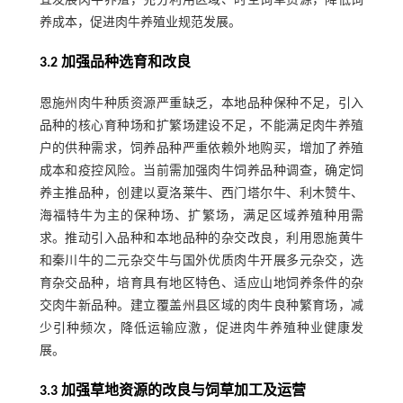
宜发展肉牛养殖，充分利用区域、时空饲草资源，降低饲
养成本，促进肉牛养殖业规范发展。
3.2 加强品种选育和改良
恩施州肉牛种质资源严重缺乏，本地品种保种不足，引入
品种的核心育种场和扩繁场建设不足，不能满足肉牛养殖
户的供种需求，饲养品种严重依赖外地购买，增加了养殖
成本和疫控风险。当前需加强肉牛饲养品种调查，确定饲
养主推品种，创建以夏洛莱牛、西门塔尔牛、利木赞牛、
海福特牛为主的保种场、扩繁场，满足区域养殖种用需
求。推动引入品种和本地品种的杂交改良，利用恩施黄牛
和秦川牛的二元杂交牛与国外优质肉牛开展多元杂交，选
育杂交品种，培育具有地区特色、适应山地饲养条件的杂
交肉牛新品种。建立覆盖州县区域的肉牛良种繁育场，减
少引种频次，降低运输应激，促进肉牛养殖种业健康发
展。
3.3 加强草地资源的改良与饲草加工及运营