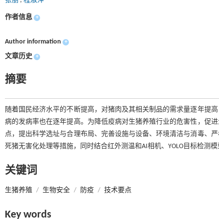
张丽
,
程淑萍
作者信息
+
Author information
+
文章历史
+
摘要
随着国民经济水平的不断提高，对猪肉及其相关制品的需求量逐年提高
病的发病率也在逐年提高。为降低疫病对生猪养殖行业的危害性，促进
点，提出科学选址与合理布局、完善设施与设备、环境清洁与消毒、严
死猪无害化处理等措施，同时结合红外测温和AI相机、YOLO目标检
关键词
生猪养殖
/
生物安全
/
防疫
/
技术要点
Key words