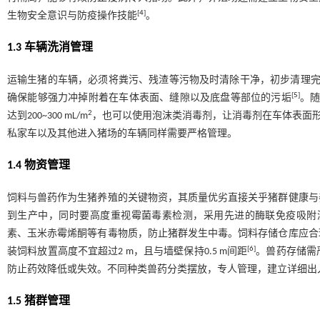
[
4
]
生物安全意识与防疫操作技能
。
1.3 车辆洗消管理
运输生猪的车辆，必须将粪污、残渣等污物及时清除干净，初步清理完毕后
[
5
]
确保能够强力冲掉附着在车体表面、缝隙以及底盘等部位的污垢
。随
2
达到200~300 mL/m
，也可以使用泡沫类消毒剂，让消毒剂在车体表面形成
私家车以及其他进入猪场的车辆同样需要严格管理。
1.4 物资管理
饲料与兽药作为生猪养殖的关键物资，其质量优劣直接关乎猪群健康与
到生产中，同时要高度重视霉菌毒素检测，采用先进的酶联免疫吸附测定
素、玉米赤霉烯酮等有毒物质，防止猪群发生中毒。饲料存储仓库应合
[
6
]
装饲料放置高度不宜超过2 m，且与墙壁保持0.5 m间距
。兽药存储需
防止药效降低或失效。不同种类兽药分类摆放，专人管理，建立详细出
1.5 猪群管理