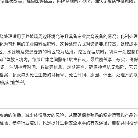
便性状改善，经兽医评估后，再隔离观察7~10 d，确认无疫病传播风险
烧处理适用于养殖场周边环境允许且具备专业焚烧设备的情况；化制处理
化为可利用的工业原料或肥料，这种处理方式对设备要求较高，处理成本
、水源地及交通要道的地区较为适用。挖掘深埋坑时，坑深一般控制在2
亡生猪尸体放入坑内，每层尸体之间撒布1层生石灰，最后覆盖厚土夯实，确
标识，注明掩埋时间、数量等信息，定期巡查，确保掩埋坑无塌陷、无异
档案，记录每头死亡生猪的耳标号、死亡时间、原因、体重、处理方式以
[
12
]
作落实到位
。
疾病的传播，减少疫情暴发的风险，从而确保养殖场的稳定运营和产品的
经验；参与行业培训，也是提升生物安全水平的有效途径，能够共同推动