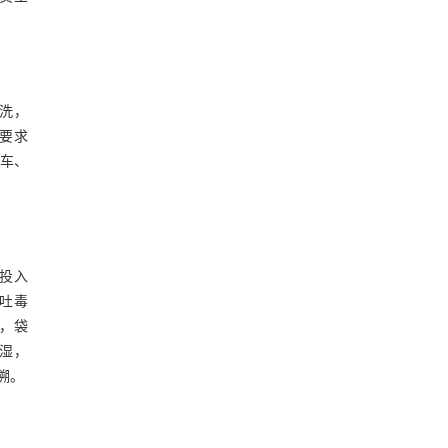
冲洗，
常要求
料车、
投入
呕吐毒
，袋
湿，
溯。