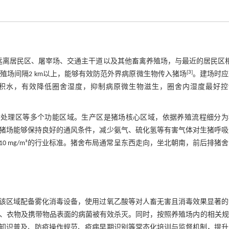
远离居民区、屠宰场、交通主干道以及其他畜禽养殖场，与最近的居民区相
[
3
]
养殖场间隔2 km以上，能够有效防范外界病原微生物传入猪场
。建场时应
积水，有效降低圈舍湿度，抑制病原微生物滋生，圈舍内湿度最好控
污处理区等多个功能区域。生产区是猪场核心区域，依据养殖流程细分为
m。猪场能够保持良好的通风条件，减少氨气、硫化氢等有害气体对生猪呼
于10 mg/m³的行业标准。猪舍布局通常呈东西走向，坐北朝南，前后排猪
该区域配备雾化消毒设备，使用过氧乙酸等对人畜无害且消毒效果显著的
体表、衣物及携带物品表面的病菌被有效杀灭。同时，按照养殖场内的相关
知识普及、防疫操作规范、疫病早期识别等常态化培训与监督机制，提升