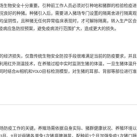
猪场生物安全十分重要。引种前工作人员必须对引种地和猪群的检验检疫进
况良好的种猪。种猪引入后，需要进入猪场专门设置的隔离舍进行隔离观察
果均呈阴性，且种猪无任何异常临床表现时，才可解除隔离，转入生产区合
疫病应急防控预案，避免疫病流行范围扩大，造成更大的损失。
的经济损失，仅靠传统生物安全防控手段很难满足当前的防疫要求，并且
利用红外测温技术，在养殖过程中实时监测生猪的体温，一旦生猪体温升
端，同时结合AI相机和YOLO目标检测模型，对生猪的耳部、背部等部位进行
场防疫工作的关键。养殖场需依据自身实际、猪群健康状况、养殖环境以
3月、9月对母猪各普免1次猪瘟脾淋苗，配种前1个月加强免疫1次猪口