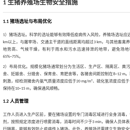
1 生猪养殖场生物安全措施
1.1 猪场选址与布局优化
1）猪场选址。科学的选址能够有效降低疫病传入风险，养殖场选址应
km以上，与屠宰场、交通主干道的直线距离均超过3 km，与其他畜禽
地势高、气候干燥，有利于雨水和污水迅速排泄的地带，避免场地
65%~75%。
2）布局优化。规模化猪场通常划分为生活区、生产区、隔离区、粪
舍、妊娠舍、分娩舍、保育舍、育肥舍等，各猪舍间距控制在8~12 
刺激，经检测猪舍内氨气质量浓度应低于20 mg/m³、硫化氢浓度应低
保持在10~15 m，确保通风顺畅。
1.2 人员管理
工作人员进入生产区前，要在猪场设置的专门消毒区域进行全身消毒，
剂，按照规定浓度进行喷雾消毒，消毒时间不少于3 min，确保人员
行隔离，能够有效防止疫病传入猪场。此外，养殖场还需建立生物安全