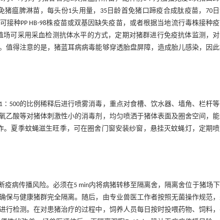
二免猪瘟脾淋苗，每头份1头用量，35日龄首免猪口蹄疫合成肽疫苗，70
接种PP HB-98株疫苗或双基因缺失疫苗，或者根据当地流行毒株接种
殖场可采用采血检测抗体水平的方式，定期对猪群进行免疫抗体监测，对
。值得注意的是，猪蓝耳病病毒能够穿透胎盘屏障，造成胎儿感染，因此
∶500的比例稀释后进行喷雾消毒，重点对食槽、饮水器、墙角、栏杆
5%过氧乙酸等对猪体刺激性小的消毒剂，均匀喷洒于猪体表面及圈舍空间，
工作。夏季蚊蝇滋生旺季，可在圈舍门窗安装纱窗，悬挂灭蚊蝇灯，定期喷
疫病传播风险。必须在5 min内将病猪转移至隔离舍，隔离舍位于猪场
，确保与健康猪群完全隔离。随后，由专业兽医工作者按照无菌操作规范
进行检测。在对患猪治疗的过程中，饲养人员每日按时投喂药物、饲料，