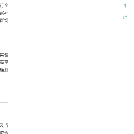
行全
45
群饲
实验
高至
准确测
及当
蹄疫合