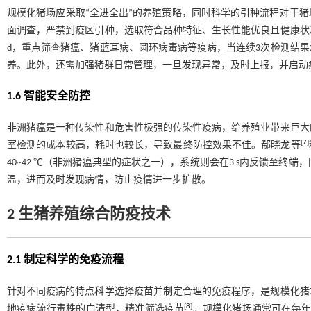
规模化猪场应采取“全进全出”的养殖策略，同时科学的引种流程对于
面调查，严禁到疫区引种，选取符合品种特征、生长性能优良且健康状
d，重点筛查猪瘟、猪蓝耳病、圆环病毒病等疫病，当连续3次检测结
养。此外，还需加强猪群日常管理，一旦发现异常，及时上报，并启动
1.6 智能安全防控
非洲猪瘟是一种传染性和危害性极强的传染性疫病，给养殖业带来巨大
[
7
]
室检测的成本较高，耗时也较长，导致最终防控效果不佳。郗晓龙等
40~42 ℃（非洲猪瘟典型的症状之一），系统则会在3 s内反馈至终
温，进而及时发现病情，防止疫情进一步扩散。
2 生猪养殖综合防疫技术
2.1 制定科学的免疫流程
针对不同疫病的特点科学选择疫苗并制定合理的免疫程序，是规模化猪
[
8
]
地疫病流行毒株的血清型，精准筛选疫苗
。规模化猪场通常可在每年