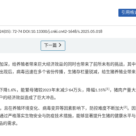
引用格式
 24(05): 72-74 DOI:10.13300/j.cnki.cn42-1648/s.2025.05.018
下一篇
加深，给养殖者带来巨大经济效益的同时也带来了前所未有的挑战，其中
国出现后，病毒迅速在多个省份传播，生猪存栏量锐减，给生猪养殖业带
[
1
]
下降1.6%，能繁母猪较2023年末减少64万头，降幅1.55%
，猪肉产量大
户的经济效益造成了巨大冲击。
[
2
]
，且在养殖环境变化、病毒变异等因素影响下，防控难度不断加大
。因
通过严格落实生物安全与防疫技术措施，能够显著提升生猪的健康水平与
品的需求。