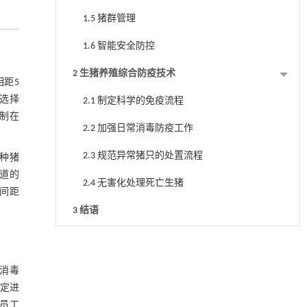
1.5 猪群管理
1.6 智能安全防控
2 生猪养殖综合防疫技术
距5
选择
2.1 制定科学的免疫流程
制在
2.2 加强日常消毒防疫工作
2.3 规范异常猪只的处置流程
种猪
吸道的
2.4 无害化处理死亡生猪
舍间距
3 结语
参考文献
消毒
规定进
员工