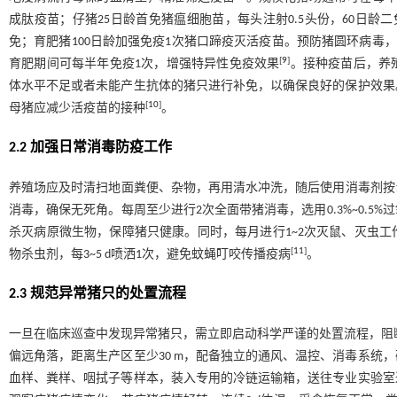
成肽疫苗；仔猪25日龄首免猪瘟细胞苗，每头注射0.5头份，60日龄
免；育肥猪100日龄加强免疫1次猪口蹄疫灭活疫苗。预防猪圆环病毒，可
[
9
]
育肥期间可每半年免疫1次，增强特异性免疫效果
。接种疫苗后，养
体水平不足或者未能产生抗体的猪只进行补免，以确保良好的保护效果
[
10
]
母猪应减少活疫苗的接种
。
2.2 加强日常消毒防疫工作
养殖场应及时清扫地面粪便、杂物，再用清水冲洗，随后使用消毒剂按1
消毒，确保无死角。每周至少进行2次全面带猪消毒，选用0.3%~0.
杀灭病原微生物，保障猪只健康。同时，每月进行1~2次灭鼠、灭虫
[
11
]
物杀虫剂，每3~5 d喷洒1次，避免蚊蝇叮咬传播疫病
。
2.3 规范异常猪只的处置流程
一旦在临床巡查中发现异常猪只，需立即启动科学严谨的处置流程，阻断
偏远角落，距离生产区至少30 m，配备独立的通风、温控、消毒系统
血样、粪样、咽拭子等样本，装入专用的冷链运输箱，送往专业实验室