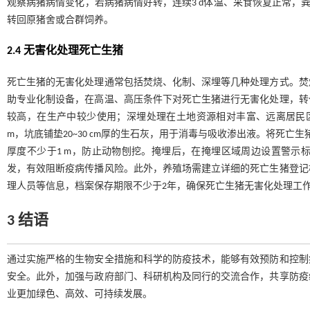
观察病猪病情变化，若病猪病情好转，连续3 d体温、采食恢复正常，粪
转回原猪舍或合群饲养。
2.4 无害化处理死亡生猪
死亡生猪的无害化处理通常包括焚烧、化制、深埋等几种处理方式。焚
助专业化制设备，在高温、高压条件下对死亡生猪进行无害化处理，转
较高，在生产中较少使用；深埋处理在土地资源相对丰富、远离居民区
m，坑底铺垫20~30 cm厚的生石灰，用于消毒与吸收渗出液。将死
厚度不少于1 m，防止动物刨挖。掩埋后，在掩埋区域周边设置警示
发，有效阻断疫病传播风险。此外，养殖场需建立详细的死亡生猪登记
理人员等信息，档案保存期限不少于2年，确保死亡生猪无害化处理工
3 结语
通过实施严格的生物安全措施和科学的防疫技术，能够有效预防和控制
安全。此外，加强与政府部门、科研机构及同行的交流合作，共享防疫
业更加绿色、高效、可持续发展。