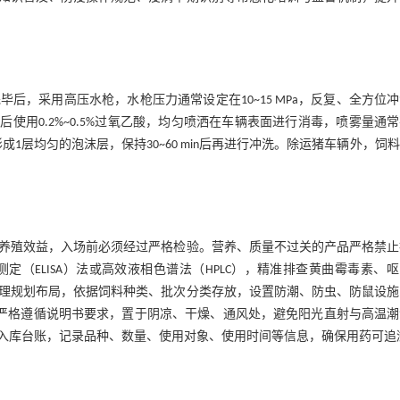
，采用高压水枪，水枪压力通常设定在10~15 MPa，反复、全方位
后使用0.2%~0.5%过氧乙酸，均匀喷洒在车辆表面进行消毒，喷雾量通
1层均匀的泡沫层，保持30~60 min后再进行冲洗。除运猪车辆外，饲
养殖效益，入场前必须经过严格检验。营养、质量不过关的产品严格禁止
（ELISA）法或高效液相色谱法（HPLC），精准排查黄曲霉毒素、
理规划布局，依据饲料种类、批次分类存放，设置防潮、防虫、防鼠设施
严格遵循说明书要求，置于阴凉、干燥、通风处，避免阳光直射与高温潮
入库台账，记录品种、数量、使用对象、使用时间等信息，确保用药可追