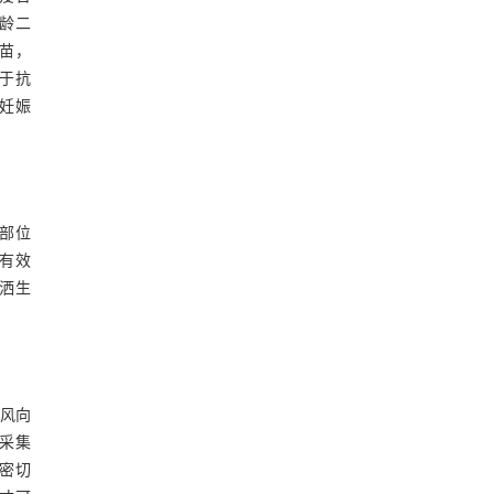
日龄二
疫苗，
于抗
妊娠
等部位
能有效
洒生
下风向
，采集
密切