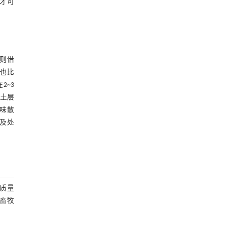
，才可
则借
也比
~3
保土层
味散
及处
质量
畜牧