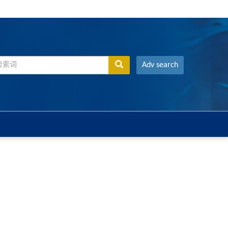
Adv search