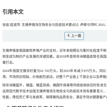
引用本文
张丽,程淑萍. 生猪养殖场生物安全与防疫技术要点[J].
养殖与饲料
, 2025,
上一篇
生猪养殖是我国畜牧养殖产业的支柱，近年来规模化与集约化程度不断
频发成为制约产业发展的关键因素。自2018年首例非洲猪瘟疫情在我
重打击。
2024年我国生猪存栏量为42 743万头，较2023年末减少679万头，同比
滑，市场供应短缺，价格剧烈波动，对整个产业链上下游企业以及养殖
除非洲猪瘟外，猪瘟、猪蓝耳病、猪圆环病毒等传统疫病依旧时有发生
运用现代数字技术加强生猪养殖场生物安全与防疫技术具有重要意义，
性能，降低死亡率与发病率，保障猪肉品质安全，满足市场对健康畜产