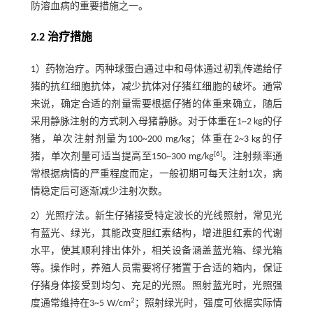
防溶血病的重要措施之一。
2.2 治疗措施
1）药物治疗。丙种球蛋白通过中和母体通过初乳传递给仔
猪的抗红细胞抗体，减少抗体对仔猪红细胞的破坏。通常
来说，确定合适的剂量需要根据仔猪的体重来确立，随后
采用静脉注射的方式刺入母猪静脉。对于体重在1~2 kg的仔
猪，单次注射剂量为100~200 mg/kg；体重在2~3 kg的仔
[
6
]
猪，单次剂量可适当提高至150~300 mg/kg
。注射频率通
常根据病情的严重程度而定，一般初期可每天注射1次，病
情稳定后可逐渐减少注射次数。
2）光照疗法。新生仔猪接受特定波长的光线照射，常见光
有蓝光、绿光，其能改变胆红素结构，增进胆红素的代谢
水平，使其顺利排出体外，相关设备涵盖蓝光箱、绿光箱
等。操作时，养殖人员需要将仔猪置于合适的箱内，保证
仔猪身体接受到均匀、充足的光照。照射蓝光时，光照强
2
度通常维持在3~5 W/cm
；照射绿光时，强度可依据实际情