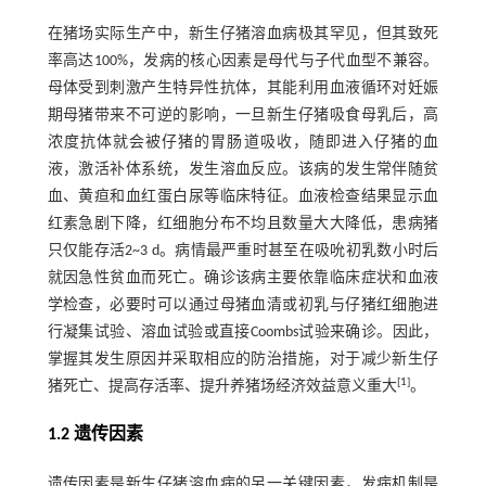
在猪场实际生产中，新生仔猪溶血病极其罕见，但其致死
率高达100%，发病的核心因素是母代与子代血型不兼容。
母体受到刺激产生特异性抗体，其能利用血液循环对妊娠
期母猪带来不可逆的影响，一旦新生仔猪吸食母乳后，高
浓度抗体就会被仔猪的胃肠道吸收，随即进入仔猪的血
液，激活补体系统，发生溶血反应。该病的发生常伴随贫
血、黄疸和血红蛋白尿等临床特征。血液检查结果显示血
红素急剧下降，红细胞分布不均且数量大大降低，患病猪
只仅能存活2~3 d。病情最严重时甚至在吸吮初乳数小时后
就因急性贫血而死亡。确诊该病主要依靠临床症状和血液
学检查，必要时可以通过母猪血清或初乳与仔猪红细胞进
行凝集试验、溶血试验或直接Coombs试验来确诊。因此，
掌握其发生原因并采取相应的防治措施，对于减少新生仔
[
1
]
猪死亡、提高存活率、提升养猪场经济效益意义重大
。
1.2 遗传因素
遗传因素是新生仔猪溶血病的另一关键因素，发病机制是