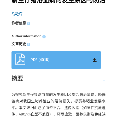
新生仔猪溶血病的发生原因与防治
马艳辉
作者信息
+
Author information
+
文章历史
+
PDF (401K)
摘要
为探究新生仔猪溶血病的发生原因及综合防治策略，降低
该病对我国生猪养殖业的经济损失，提高养猪业发展水
平。本文详细汇总了血型不合、遗传因素（如显性抗原遗
传、ABO/Rh血型不兼容）、环境应激、营养失衡及免疫缺