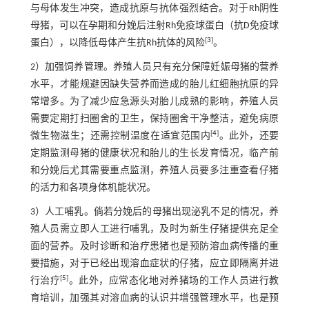
与母体发生冲突，造成抗原与抗体强烈结合。对于Rh阴性
母猪，可以在孕期和分娩后注射Rh免疫球蛋白（抗D免疫球
[
3
]
蛋白），以降低母体产生抗Rh抗体的风险
。
2）加强饲养管理。养殖人员只有充分保障妊娠母猪的营养
水平，才能规避因缺失营养而造成的胎儿红细胞抗原的异
常增多。为了减少应急源头对胎儿成熟的影响，养殖人员
需要定期打扫圈舍的卫生，保持圈舍干净整洁，避免病原
[
4
]
微生物滋生；还需控制温度在适宜范围内
。此外，还要
定期监测母猪的健康状况和胎儿的生长发育情况，临产前
和分娩后尤其需要重点监测，养殖人员要多注重查看仔猪
的活力和各项身体机能状况。
3）人工哺乳。倘若分娩后的母猪出现泌乳不足的情况，养
殖人员需立即人工进行哺乳，及时为新生仔猪提供充足全
面的营养。及时诊断和治疗患猪也是预防溶血病传播的重
要措施，对于已经出现溶血症状的仔猪，应立即隔离并进
[
5
]
行治疗
。此外，应常态化地对养猪场的工作人员进行教
育培训，加强其对溶血病的认识并增强管理水平，也是预