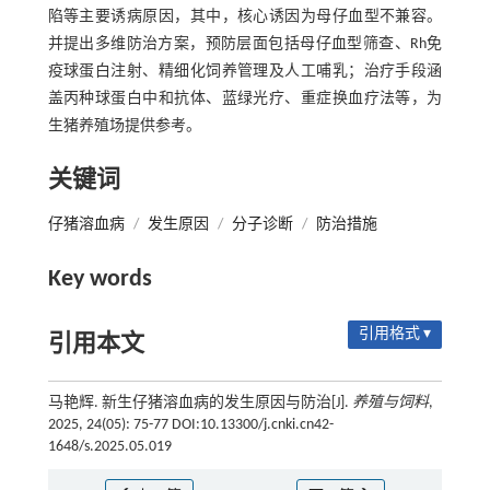
陷等主要诱病原因，其中，核心诱因为母仔血型不兼容。
并提出多维防治方案，预防层面包括母仔血型筛查、Rh免
疫球蛋白注射、精细化饲养管理及人工哺乳；治疗手段涵
盖丙种球蛋白中和抗体、蓝绿光疗、重症换血疗法等，为
生猪养殖场提供参考。
关键词
仔猪溶血病
/
发生原因
/
分子诊断
/
防治措施
Key words
引用格式 ▾
引用本文
马艳辉. 新生仔猪溶血病的发生原因与防治[J].
养殖与饲料
,
2025, 24(05): 75-77 DOI:10.13300/j.cnki.cn42-
1648/s.2025.05.019