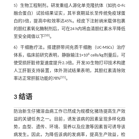
5）生物工程制剂。研发重组人源化单克隆抗体（如抗-D-Fc
融合蛋白）试验结果证实，其半衰期延长至传统免疫球蛋
白的3倍，提高中和效率达45%。经皮下注射纳米载体包裹
的胆红素氧化酶制剂后，可在24 h内将血清胆红素水平降低
[
10
]
至安全阈值以下
。
6）干细胞疗法。搭建脐带间充质干细胞（UC-MSCs）治疗
6
体系，临床前研究表明，静脉输注1×10
cells/kg剂量后，可
使受损肝脏修复速度提升2.3倍。开发3D生物打印技术构建
人工肝脏支持装置，体外测试结果表明，其胆红素清除效
[
11
]
率达正常肝脏功能的78%
。
3 结语
防治新生仔猪溶血病工作已然成为规模化猪场提高生产效
益的关键任务之一。目前，诱发该病的因素呈现多样化趋
势，血型、遗传、环境、营养以及应激等因素皆可诱导该
病发生。因此，为降低该病的发病率，提高生产效益，检