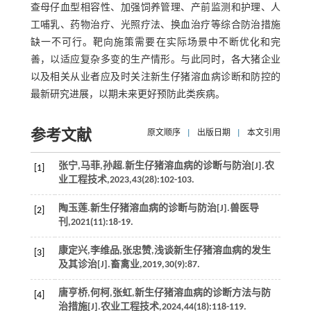
查母仔血型相容性、加强饲养管理、产前监测和护理、人
工哺乳、药物治疗、光照疗法、换血治疗等综合防治措施
缺一不可行。靶向施策需要在实际场景中不断优化和完
善，以适应复杂多变的生产情形。与此同时，各大猪企业
以及相关从业者应及时关注新生仔猪溶血病诊断和防控的
最新研究进展，以期未来更好预防此类疾病。
参考文献
原文顺序
|
出版日期
|
本文引用
张宁,马菲,孙超.新生仔猪溶血病的诊断与防治[J].
农
[1]
业工程技术
,
2023
,
43
(28):102-103.
陶玉莲.新生仔猪溶血病的诊断与防治[J].
兽医导
[2]
刊
,
2021
(11):18-19.
康定兴,李维品,张忠赞,浅谈新生仔猪溶血病的发生
[3]
及其诊治[J].
畜禽业
,
2019
,
30
(9):87.
唐亨桥,何柯,张虹,新生仔猪溶血病的诊断方法与防
[4]
治措施[J].
农业工程技术
,
2024
,
44
(18):118-119.