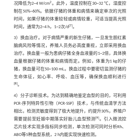
2
况降低为2~4 W/cm
。此外，温度控制在30~32 ℃，湿度控
制在50%~60%。依据仔猪的体重和病情来确定单次的光照
时间，如果仔猪的体重较轻或病情较重，可适当提高光照
[
7
]
时间，通常为2~4 h，1~2次/d
。
3）换血治疗。对于病情严重的新生仔猪，一旦发生胆红素
脑病风险等情况，养殖人员务必高度重视，立即采用换血
治疗。换血量一般为患病仔猪全身血液量的1~2倍，具体换
血量根据仔猪的体重和病情而定。例如，体重为1 kg的仔
猪，换血量可在50~100 mL。换血过程中要密切监测仔猪的
生命体征，如心率、呼吸、血压等，确保换血顺利进行
[
8
]
。
4）分子诊断技术。为达到精确地鉴定血型的目的，可利用
PCR-序列特异性引物（PCR-SSP）技术，与传统血清学方法
相比，检测灵敏度得到了极大地提升，约提升30%，养殖户
[
9
]
需要提前至妊娠中期落实好胎儿血型预测
。引入微流控
芯片技术实现多指标同步检测，单次检测可同时分析Rh、
ABO等5种血型系统，2 h内能实现快速检测。