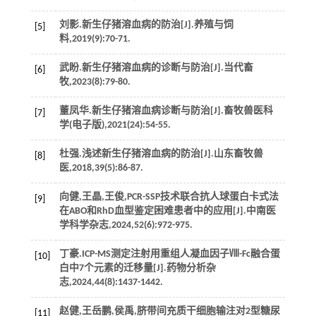
刘影.新生仔猪溶血病的防治[J].
养殖与饲
[5]
料
,
2019
(9):70-71.
武盼.新生仔猪溶血病的诊断与防治[J].
当代畜
[6]
牧
,
2023
(8):79-80.
董凤华.新生仔猪溶血病诊断与防治[J].
畜牧兽医科
[7]
学
(电子版),
2021
(24):54-55.
杜强.浅述新生仔猪溶血病的防治[J].
山东畜牧兽
[8]
医
,
2018
,
39
(5):86-87.
向健,王晶,王俊,PCR-SSP技术联合抗人球蛋白卡式法
[9]
在ABO和RhD血型鉴定困难患者中的应用[J].
中南医
学科学杂志
,
2024
,
52
(6):972-975.
丁豪.ICP-MS测定注射用重组人凝血因子Ⅷ-Fc融合蛋
[10]
白中7个元素的迁移量[J].
药物分析杂
志
,
2024
,
44
(8):1437-1442.
赵健,王岳鹏,侯禹,脐带间充质干细胞输注对2型糖尿
[11]