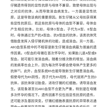
仔猪遗传得到的显性抗原与母体不兼容，致使母体出现与
之对应的抗体，从而导致溶血病发生。一方面是显性抗
原，这是导致该病的重要原因。新生仔猪从父母处获得某
些显性抗原后，若这些抗原与母体的血型不兼容，母体会
产生相应抗体。比如，母体O型血，子代为A型、B型血
时，母体通过生产抗A型血、抗B型血的抗体，该类抗体凭
借胎盘发挥入侵仔猪机体的功能，造成溶血。另一方面，
ABO血型系统中的不相容是新生仔猪溶血病最为普遍的遗
传因素。O型血的母猪在首次怀孕时，如果胎儿是A型或B
型血，就可能引发溶血病。随着分娩次数的增加，溶血病
的发病率也会上升，因为每次怀孕都会使母体产生更多的
[
2
]
抗体
。此外，血型系统Rh也能导致新生仔猪患溶血病。
假使母代为Rh阴性，而子代为Rh阳性，母代就将产生抗D
抗体，该抗体穿过胎盘，进攻仔猪的红细胞，诱导溶血发
生。该现象甚至比ABO血型不合更为严重，特别是在母猪
多次怀孕的情况下。遗传因素不仅包括显性抗原的遗传，
还可能涉及基因突变。仔猪红细胞表面抗原的异常表达通