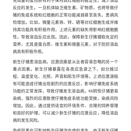
充适量的蛋白质有利于保持其红细胞的稳定性，减少溶血
反应的发生。一旦机体缺乏维生素、矿物质，也将导致仔
猪的免疫系统和红细胞的正常功能减弱甚至丧失，患病风
险增加。比如，微量元素铁、锌、硒等对红细胞生成并维
持其功能具有积极作用，上述元素的缺失将影响红细胞脆
性，导致溶血反应出现。因此，保障新生仔猪摄取充足的
营养，尤其是蛋白质、维生素和微量元素，对于防控溶血
病具有积极作用。
新生仔猪患溶血病，应激因素是从业者容易忽略的另一个
重点因素。新生仔猪暴露在各类应急源之下，如分娩过
程、温度变化、光照、声音和陌生环境等。上述应激源极
有可能造成仔猪出现剧烈的应激反应，影响仔猪免疫系统
功能的正常发挥，导致仔猪发生溶血病。Rh阴性仔猪更易
染病，强烈的应激致使仔猪免疫系统功能受挫，染病风险
增加。因此，通过提供适宜的环境条件、合理的饲养管理
和良好的护理，可以减少新生仔猪的应激反应，降低溶血
病的发生风险。
免疫因素也可影响新生仔猪溶血病的发生，由于新生仔猪