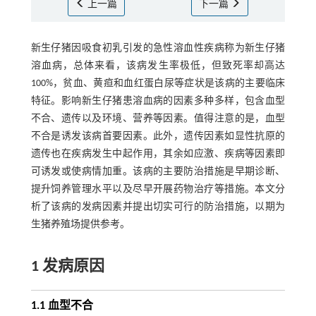
上一篇
下一篇
新生仔猪因吸食初乳引发的急性溶血性疾病称为新生仔猪
溶血病，总体来看，该病发生率极低，但致死率却高达
100%，贫血、黄疸和血红蛋白尿等症状是该病的主要临床
特征。影响新生仔猪患溶血病的因素多种多样，包含血型
不合、遗传以及环境、营养等因素。值得注意的是，血型
不合是诱发该病首要因素。此外，遗传因素如显性抗原的
遗传也在疾病发生中起作用，其余如应激、疾病等因素即
可诱发或使病情加重。该病的主要防治措施是早期诊断、
提升饲养管理水平以及尽早开展药物治疗等措施。本文分
析了该病的发病因素并提出切实可行的防治措施，以期为
生猪养殖场提供参考。
1 发病原因
1.1 血型不合