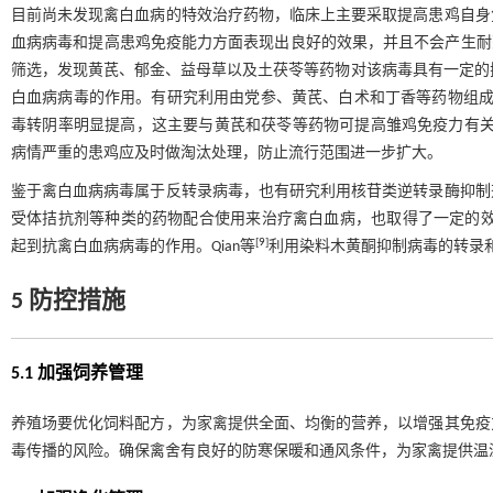
目前尚未发现禽白血病的特效治疗药物，临床上主要采取提高患鸡自身
血病病毒和提高患鸡免疫能力方面表现出良好的效果，并且不会产生耐
筛选，发现黄芪、郁金、益母草以及土茯苓等药物对该病毒具有一定的
白血病病毒的作用。有研究利用由党参、黄芪、白术和丁香等药物组成
毒转阴率明显提高，这主要与黄芪和茯苓等药物可提高雏鸡免疫力有
病情严重的患鸡应及时做淘汰处理，防止流行范围进一步扩大。
鉴于禽白血病病毒属于反转录病毒，也有研究利用核苷类逆转录酶抑制
受体拮抗剂等种类的药物配合使用来治疗禽白血病，也取得了一定的
[
9
]
起到抗禽白血病病毒的作用。Qian等
利用染料木黄酮抑制病毒的转录
5 防控措施
5.1 加强饲养管理
养殖场要优化饲料配方，为家禽提供全面、均衡的营养，以增强其免疫
毒传播的风险。确保禽舍有良好的防寒保暖和通风条件，为家禽提供温