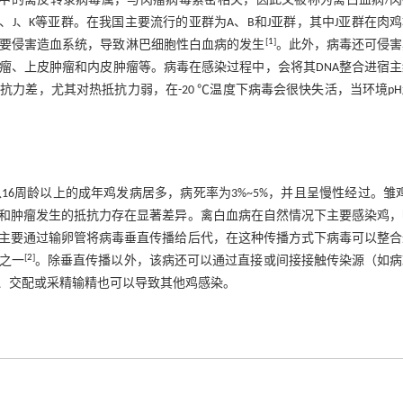
科中的禽反转录病毒属，与肉瘤病毒紧密相关，因此又被称为禽白血病/肉
、J、K等亚群。在我国主要流行的亚群为A、B和J亚群，其中J亚群在肉
[
1
]
要侵害造血系统，导致淋巴细胞性白血病的发生
。此外，病毒还可侵害
瘤、上皮肿瘤和内皮肿瘤等。病毒在感染过程中，会将其DNA整合进宿主
力差，尤其对热抵抗力弱，在-20 ℃温度下病毒会很快失活，当环境p
6周龄以上的成年鸡发病居多，病死率为3%~5%，并且呈慢性经过。雏
和肿瘤发生的抵抗力存在显著差异。禽白血病在自然情况下主要感染鸡，
主要通过输卵管将病毒垂直传播给后代，在这种传播方式下病毒可以整合
[
2
]
之一
。除垂直传播以外，该病还可以通过直接或间接接触传染源（如病
、交配或采精输精也可以导致其他鸡感染。