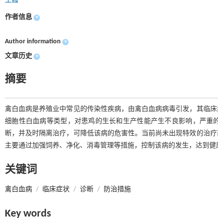
王霞
作者信息
+
Author information
+
文章历史
+
摘要
禽白血病是养殖业中常见的传染性疾病，由禽白血病病毒引发，其临床
细胞性白血病等类型，对患鸡的生长和生产性能产生不良影响，严重
断，并及时隔离治疗，可降低该病的危害性。当前尚未出现特效的治疗
主要通过加强饲养、净化、消毒管理等措施，控制该病的发生，达到健
关键词
禽白血病
/
临床症状
/
诊断
/
防治措施
Key words