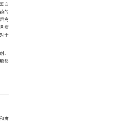
禽白
草药的
亚群禽
且病
对于
剂、
，能够
和病