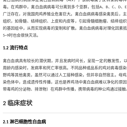
禽白血病的病原体是禽白血病病毒（ALV），该病毒属于反转录病毒
毒。在鸡群中，禽白血病病毒可分离到多个亚群，包括A、B、C、D、E
广泛存在，对我国肉鸡养殖业危害巨大。禽白血病病毒感染禽类后，主
组织，如骨髓、结缔组织、上皮和内皮等，引起骨髓细胞瘤、结缔组织
的基因组中，从而实现病毒的复制和扩散。禽白血病病毒对理化因素抵抗
5~9时也会很快灭活。
1.2 流行特点
禽白血病具有较长的潜伏期，并且发病时间长，呈现一定的散发性，以1
周龄内感染时，发病率和死亡率很高。不同品种或品系的鸡对病毒感染
野鸡等其他禽类，虽然可以通过人工接种感染，但并非自然宿主。母鸡
染色体中，造成遗传性传播，这也是养鸡场中禽白血病难以净化的原因
带毒鸡的分泌物、排泄物）在鸡群中传播，携带病毒的种公鸡通过接触
2 临床症状
2.1 淋巴细胞性白血病