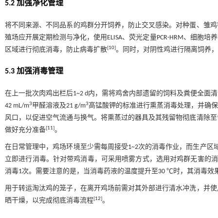
5.2 加强净化管理
将不同来源、不同品系的鸡群分开饲养，防止交叉感染。对种蛋、雏鸡
殖场应开展定期检测与净化，使用ELISA、荧光定量PCR-HRM、细
[
10
]
区域进行彻底消毒，防止病毒扩散
。同时，对阴性鸡进行隔离饲养，
5.3 加强消毒管理
在上一批次肉鸡出栏后1~2 d内，需将鸡舍内部遗留的饲料及粪便全
3
3
42 mL/m
甲醛溶液及21 g/m
高锰酸钾的标准进行熏蒸消毒处理，并确保鸡
风口，以促进空气流通与换气。将熏蒸过的器具及其残留物彻底清除至
[
11
]
做好充分准备
。
在日常管理中，鸡场环境至少需每周接受1~2次的消毒作业，而生产区
立即进行消毒。针对带鸡消毒，可采用喷雾方式，选用对鸡群无害的消毒药剂
消毒1次。需要注意的是，当消毒药液的温度提升至30 ℃时，其消毒效
用于转运淘汰鸡的笼子，在离开鸡场前需对其外部进行清水冲洗，并使
[
12
]
晒干燥，以完成彻底消毒流程
。