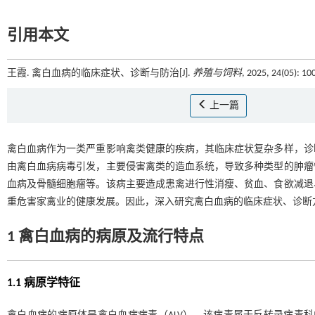
引用本文
王霞. 禽白血病的临床症状、诊断与防治[J].
养殖与饲料
, 2025, 24(05): 1
上一篇
禽白血病作为一类严重影响禽类健康的疾病，其临床症状复杂多样，诊
由禽白血病病毒引发，主要侵害禽类的造血系统，导致多种类型的肿瘤
血病及骨髓细胞瘤等。该病主要造成患禽进行性消瘦、贫血、食欲减退
重危害家禽业的健康发展。因此，深入研究禽白血病的临床症状、诊断
1 禽白血病的病原及流行特点
1.1 病原学特征