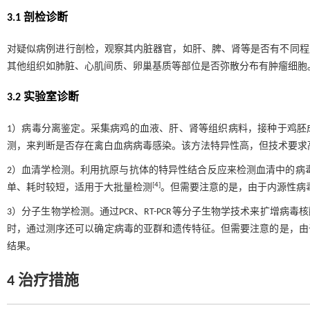
3.1 剖检诊断
对疑似病例进行剖检，观察其内脏器官，如肝、脾、肾等是否有不同程
其他组织如肺脏、心肌间质、卵巢基质等部位是否弥散分布有肿瘤细胞
3.2 实验室诊断
1）病毒分离鉴定。采集病鸡的血液、肝、肾等组织病料，接种于鸡胚成
测，来判断是否存在禽白血病病毒感染。该方法特异性高，但技术要求
2）血清学检测。利用抗原与抗体的特异性结合反应来检测血清中的病毒
[
4
]
单、耗时较短，适用于大批量检测
。但需要注意的是，由于内源性病
3）分子生物学检测。通过PCR、RT-PCR等分子生物学技术来扩增病
时，通过测序还可以确定病毒的亚群和遗传特征。但需要注意的是，由
结果。
4 治疗措施