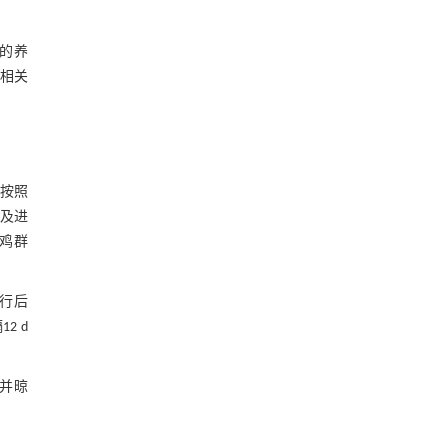
的养
对相关
后按照
备及进
鸡群
通行后
2 d
。
并晾