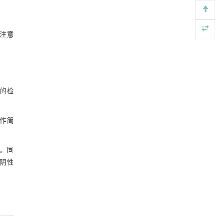
注意
光的检
操作简
。同
阴性