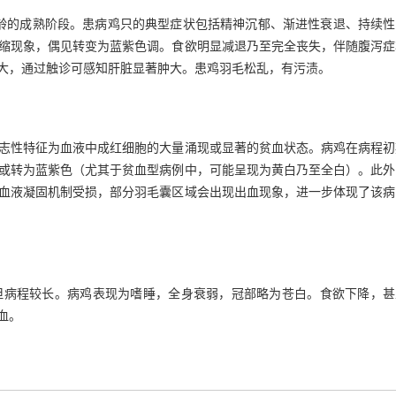
日龄的成熟阶段。患病鸡只的典型症状包括精神沉郁、渐进性衰退、持续性
缩现象，偶见转变为蓝紫色调。食欲明显减退乃至完全丧失，伴随腹泻症
大，通过触诊可感知肝脏显著肿大。患鸡羽毛松乱，有污渍。
志性特征为血液中成红细胞的大量涌现或显著的贫血状态。病鸡在病程初
或转为蓝紫色（尤其于贫血型病例中，可能呈现为黄白乃至全白）。此外
血液凝固机制受损，部分羽毛囊区域会出现出血现象，进一步体现了该病
但病程较长。病鸡表现为嗜睡，全身衰弱，冠部略为苍白。食欲下降，甚
血。