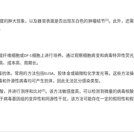
[
3
]
度的肿大现象，以及器官表面是否出现灰白色的肿瘤结节
。此外，还需
。
纤维细胞或DF-1细胞上进行培养。通过观察细胞病变和病毒特异性荧
高、成本高、周期长。
抗体。常用的方法包括ELISA、胶体金或磁微粒化学发光等。这些方法
毒和外源性病毒均可产生抗体，因此无法区分感染类型。
[
3
]
毒核酸，并进行测序和比对
。该方法敏感度高，可以检测到微量的病毒核酸
于病毒基因组的变异性和同源性干扰，该方法可能存在一定的假阳性和假