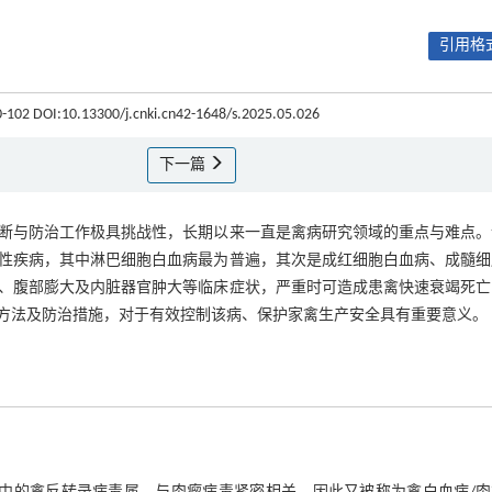
引用格式
00-102 DOI:10.13300/j.cnki.cn42-1648/s.2025.05.026
下一篇
断与防治工作极具挑战性，长期以来一直是禽病研究领域的重点与难点。
性疾病，其中淋巴细胞白血病最为普遍，其次是成红细胞白血病、成髓细
、腹部膨大及内脏器官肿大等临床症状，严重时可造成患禽快速衰竭死亡
方法及防治措施，对于有效控制该病、保护家禽生产安全具有重要意义。