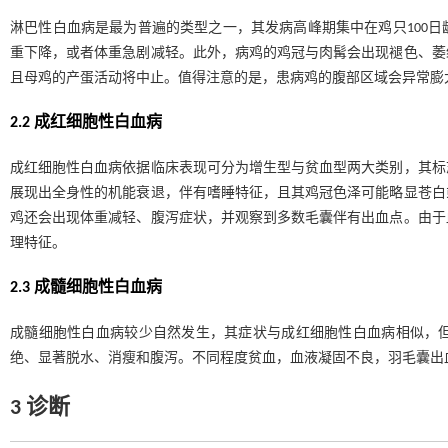
淋巴性白血病是最为普遍的类型之一，其发病高峰期集中在鸡只100
重下降，或者体重急剧减轻。此外，病鸡的鸡冠与肉髯会出现褪色、萎
且母鸡的产蛋活动将中止。值得注意的是，患病鸡的腹部区域会异常膨
2.2 成红细胞性白血病
成红细胞性白血病依据临床表现可分为增生型与贫血型两大类别，其标
展现出全身性的机能衰退，伴有嗜睡特征，且其鸡冠色泽可能略显苍白
鸡还会出现体重减轻、腹泻症状，并观察到多数毛囊伴有出血点。由于
理特征。
2.3 成髓细胞性白血病
成髓细胞性白血病较少自然发生，其症状与成红细胞性白血病相似，
绝、显著脱水、消瘦和腹泻。不同程度贫血，血液凝固不良，羽毛囊出
3 诊断