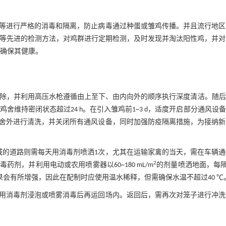
等进行严格的消毒和隔离，防止病毒通过种蛋或雏鸡传播。并且流行地区
胞培养等先进的检测方法，对鸡群进行定期检测，及时发现并淘汰阳性鸡，并
确保其健康。
面清除，并利用高压水枪遵循由上至下、由内向外的顺序执行深度清洁。随
舍维持密闭状态超过24 h。在引入雏鸡前1~3 d，适度开启部分通风设
舍外进行清洗，并关闭所有通风设备，同时加强防疫隔离措施，为接纳新
域的道路则需每天用消毒剂喷洒1次，尤其在运输家禽的当天，需在车辆
2
，并利用电动或农用喷雾器以60~180 mL/m
的剂量喷洒地面，每隔1
果会有所增强，因此在配制时应使用温水稀释，但需确保水温不超过40 ℃
用消毒剂浸泡或喷雾消毒后再运回场内。返回后，需再次对笼子进行冲洗