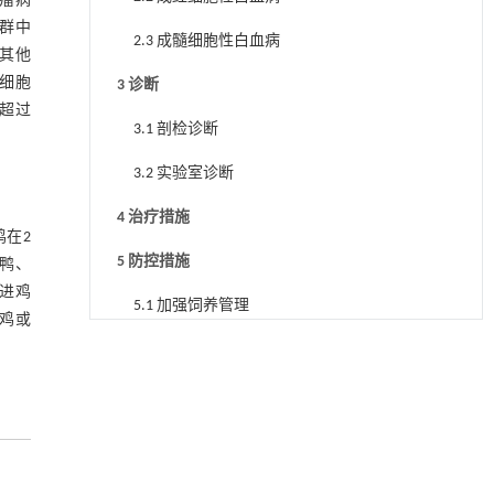
瘤病
鸡群中
2.3 成髓细胞性白血病
其他
细胞
3 诊断
H超过
3.1 剖检诊断
3.2 实验室诊断
4 治疗措施
鸡在2
5 防控措施
鸭、
进鸡
5.1 加强饲养管理
鸡或
5.2 加强净化管理
5.3 加强消毒管理
6 结语
参考文献