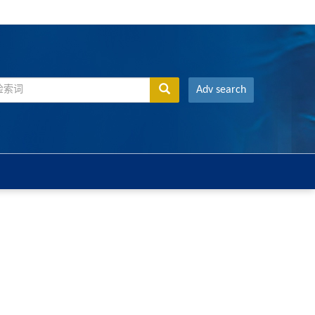
Adv search