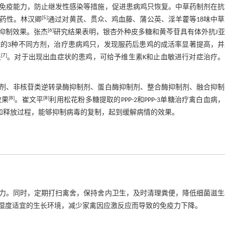
免疫能力，防止继发性感染等措施，促进患病鸡只恢复。中草药制剂在抗
[
5
]
药性。林汉卿
通过对黄芪、贯众、鸡血藤、蒲公英、淫羊藿等18味中
[
6
]
抑制效果。张杰
研究结果表明，银杏外种皮多糖和黄芩苷具有体外抗J
的3种不同方剂，治疗患病鸡只，发现服药后患鸡的成活率显著提高，并
[
7
]
关
。对于出现出血症状的患鸡，可给予维生素K和止血敏进行对症治疗。
剂、非核苷类逆转录酶抑制剂、蛋白酶抑制剂、整合酶抑制剂、融合抑制
[
8
]
[
8
]
效果
。崔文平
利用松花粉多糖提取的PPP-2和PPP-3单糖治疗禽白血病
和释放过程，能够抑制病毒的复制，起到缓解病情的效果。
力。同时，定期打扫禽舍，保持舍内卫生，及时清理粪便，降低细菌滋生
湿度适宜的生长环境，减少家禽因应激反应而导致的免疫力下降。