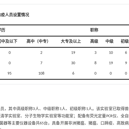
防疫人员设置情况
学历
职称
初中及以下
高中（中专）
大专及以上
高级
中级
初级
0
2
19
3
10
6
0
7
30
8
19
9
95
108
6
0
0
0
员，其中高级职称3人、中级职称1人、初级职称1人。该实验室已取得
清学实验室、分子生物学实验室等功能室；配备有荧光定量PCR仪、全自
菌器等主要仪器设备共65台，具备开展非洲猪瘟、猪瘟、口蹄疫、高致病