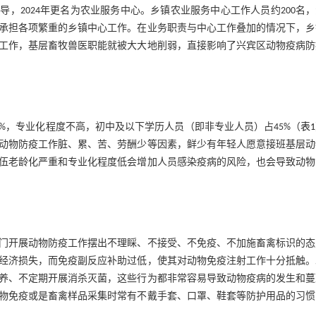
，2024年更名为农业服务中心。乡镇农业服务中心工作人员约200名
要承担各项繁重的乡镇中心工作。在业务职责与中心工作叠加的情况下，乡
工作，基层畜牧兽医职能就被大大地削弱，直接影响了兴宾区动物疫病防
4%，专业化程度不高，初中及以下学历人员（即非专业人员）占45%（
表1
动物防疫工作脏、累、苦、劳酬少等因素，鲜少有年轻人愿意接班基层动
伍老龄化严重和专业化程度低会增加人员感染疫病的风险，也会导致动物
门开展动物防疫工作摆出不理睬、不接受、不免疫、不加施畜禽标识的态
经济损失，而免疫副反应补助过低，使其对动物免疫注射工作十分抵触。
养、不定期开展消杀灭菌，这些行为都非常容易导致动物疫病的发生和蔓
物免疫或是畜禽样品采集时常有不戴手套、口罩、鞋套等防护用品的习惯