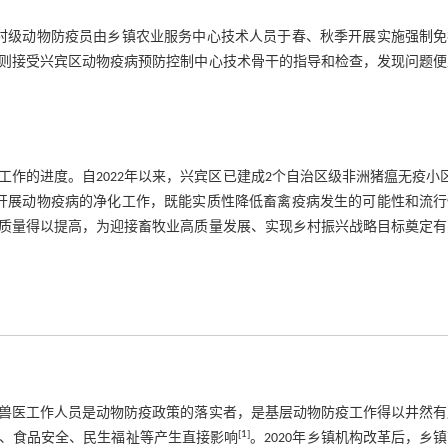
村级动物防疫员由乡镇农业服务中心技术人员于春、秋季开展实施强制免
则接受兴宾区动物疫病预防控制中心技术骨干的指导和检查，发现问题便
作的进度。自2022年以来，兴宾区已建成2个自治区级非洲猪瘟无疫小
开展动物疫病的净化工作，既能实质性降低畜禽疫病发生的可能性和流行
质量得以提高，为迎接畜牧业高质量发展、实现乡村振兴战略目标奠定有
兽医工作人员是动物防疫政策的落实者，是基层动物防疫工作得以井然有
[
1
]
、食品安全、民生福祉等产生直接影响
。2020年乡镇机构改革后，乡