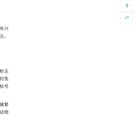
年兴
0元、
注射主
的免
标号
、猪繁
对动物