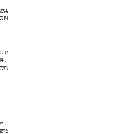
疫集
及时
区和3
性，
力的
序、
镇畜牧