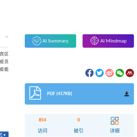
AI Summary
AI Mindmap
宾区
疫员
疫能
PDF (417KB)
854
0
访问
被引
详细
 ▾