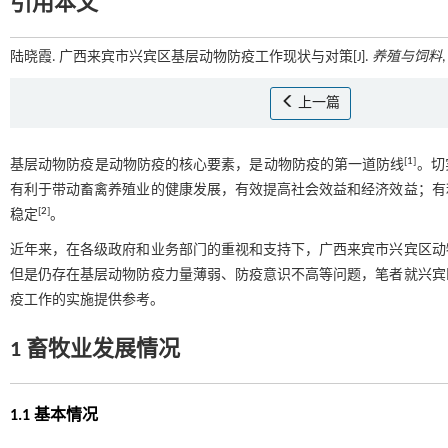
引用本文
陆晓霞. 广西来宾市兴宾区基层动物防疫工作现状与对策[J].
养殖与饲料
,
上一篇
[
1
]
基层动物防疫是动物防疫的核心要素，是动物防疫的第一道防线
。切
有利于带动畜禽养殖业的健康发展，有效提高社会效益和经济效益；有
[
2
]
稳定
。
近年来，在各级政府和业务部门的重视和支持下，广西来宾市兴宾区动
但是仍存在基层动物防疫力量薄弱、防疫意识不高等问题，笔者就兴宾
疫工作的实施提供参考。
1 畜牧业发展情况
1.1 基本情况