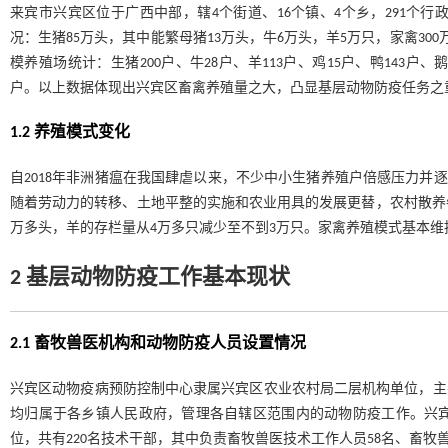
来宾市兴宾区位于广西中部，辖4个街道、16个镇、4个乡，291个行
况：生猪85万头，其中能繁母猪13万头，牛6万头，羊5万只，家禽30
模养殖场统计：生猪200户、牛28户、羊113户、鸡15户、鸭143户、
户。以上数据体现出兴宾区畜禽养殖量之大，凸显基层动物防疫任务之
1.2 养殖模式变化
自2018年非洲猪瘟在我国肆虐以来，不少中小生猪养殖户倍感压力并
随着劳动力的转移、土地平整的实施和农业用具的发展更替，农村散养牛羊
万多头，羊的存栏量从4万多只减少至不到3万只。家禽养殖模式基本维
2 基层动物防疫工作基本现状
2.1 畜牧兽医机构和动物防疫人员设置情况
兴宾区动物疫病预防控制中心隶属兴宾区农业农村局二层机构单位，主要
均归属于各乡镇人民政府，管理各自辖区范围内的动物防疫工作。兴
位，共有220名技术干部，其中负责畜牧兽医技术工作人员58名、畜牧