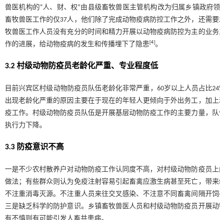
兽医机构的“人、财、权”由县级畜牧兽医主管机构改为归属乡镇政府领导
畜牧兽医工作的仅37人，他们除了完成动物疫病防控工作之外，还需
牧兽医工作人员没有充分的时间和精力开展以动物疫病防控为主的业务
[
4
]
作的进展，给动物疫病的发生和传播埋下了隐患
。
3.2 村级动物防疫员老龄化严重、专业程度低
目前兴宾区村级动物防疫员队伍老龄化非常严重，60岁以上人员占比2
出现老龄化严重的原因主要在于现在的年轻人更倾向于外出务工，加上
疫工作。村级动物防疫员队伍是开展基层动物防疫工作的主要力量，队
执行力下降。
3.3 防疫意识不高
一是不少农村散养户对动物防疫工作认同度不高，对村级动物防疫员上
做法；有些群众则认为免疫注射容易引起畜禽应激生病甚至死亡，带来
不注重消毒灭源。不注重人员来往交叉感染、不注意不同畜禽间隔开饲
三是缺乏科学的防护意识。乡镇畜牧兽医人员和村级动物防疫员开展动
有不慎则有可能引发人畜共患病。