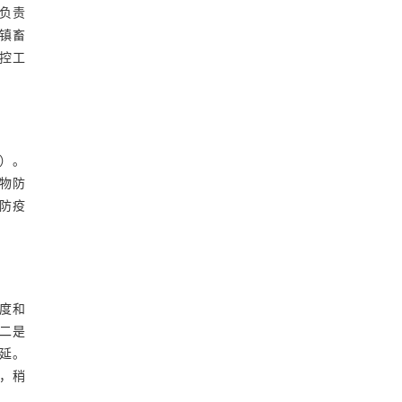
，负责
镇畜
控工
）。
物防
防疫
度和
二是
延。
，稍