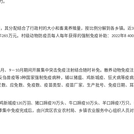
力。
，其分配结合了行政村的大小和畜禽养殖量，按比例分解到各乡镇。近3
24年265万元。村级动物防疫员每人每年获得的强制免疫补助：2022年8 40
月、9－10月期间开展集中突击免疫注射结合随时补免。散养动物免疫
反刍兽疫等3种国家强制免疫病种，辅以猪瘟、鸡新城疫、狂犬病等疫病
栏数、应免数、免疫数、疫苗类型、疫苗厂家、生产批号、免疫日期、耳
鸡新城疫120万羽、猪口蹄疫70万头、牛口蹄疫10万头、羊口蹄疫7万只
秋季集中免疫完成后，由兴宾区农业农村局、乡镇农业服务中心组织人员