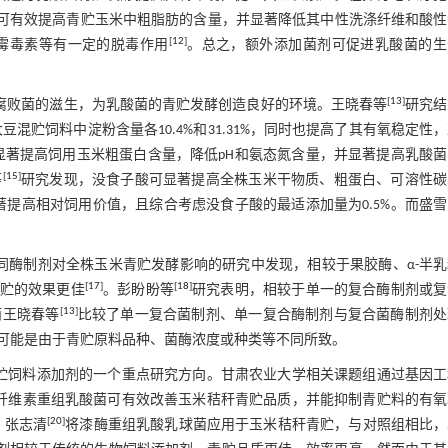
杆菌可有效提高青贮玉米中粗脂肪的含量，并显著降低其中性洗涤纤维和酸
[
12
]
霉毒素等有一定的脱毒作用
。总之，额外添加菌剂可促进乳酸菌的生
[
13
]
等腐败菌的滋生，为乳酸菌的青贮发酵创造良好的环境。王晓春等
研究结
豆混贮饲料中淀粉含量各10.4%和31.31%，同时也提高了其有氧稳定性
显著提高饲用玉米粗蛋白含量，降低pH和氨态氮含量，并显著提高乳酸菌
[
15
]
等
研究发现，没食子酸可显著提高全株玉米干物质、粗蛋白、可溶性碳
提高相对饲用价值，且综合考虑没食子酸的最适添加量为0.5%。而盛
同酶制剂对全株玉米青贮发酵影响的研究中发现，相较于果胶酶、α-半乳
[
17
]
[
18
]
青贮的效果更佳
。彭盼盼等
研究表明，相较于单一的复合酶制剂或复
[
13
]
而王晓春等
比较了单一复合菌制剂、单一复合酶制剂与复合菌酶制剂处
可能是由于青贮原料品种、菌酶浓度或种类等不同所致。
贮饲料添加剂的一个重点研究方向。甘肃农业大学相关课题组通过基因工
株纤维素重组乳酸菌可有效改善玉米秸秆青贮品质，并能抑制青贮料的有氧
[
20
]
。张志清
将漆酶重组乳酸乳球菌应用于玉米秸秆青贮，与对照组相比，