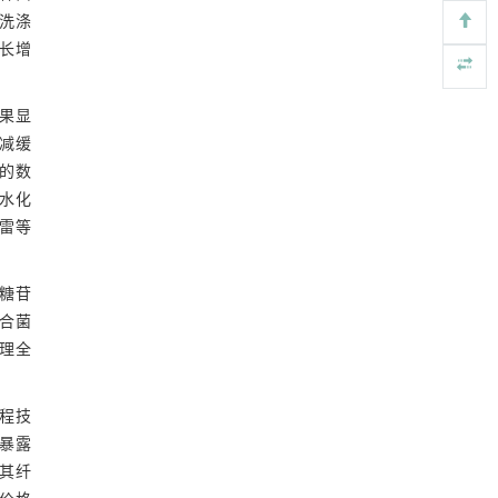
ENGINEERING Agriculture
. 2027, Vol.14(2): 27718-
性洗涤
27728
长增
https://doi.org/10.15302/J-FASE-2027718
果显
，减缓
的数
水化
雪雷等
糖苷
合菌
理全
程技
暴露
其纤