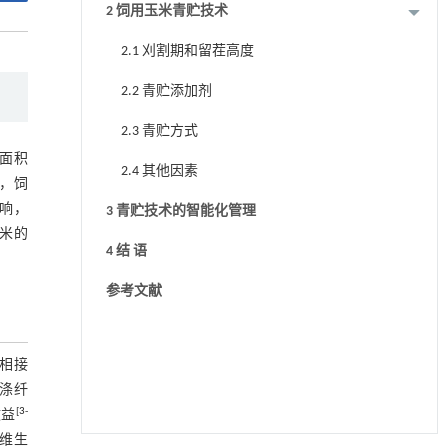
2 饲用玉米青贮技术
2.1 刈割期和留茬高度
2.2 青贮添加剂
2.3 青贮方式
面积
2.4 其他因素
，饲
响，
3 青贮技术的智能化管理
米的
4 结 语
参考文献
相接
洗涤纤
[
3
-
效益
、维生