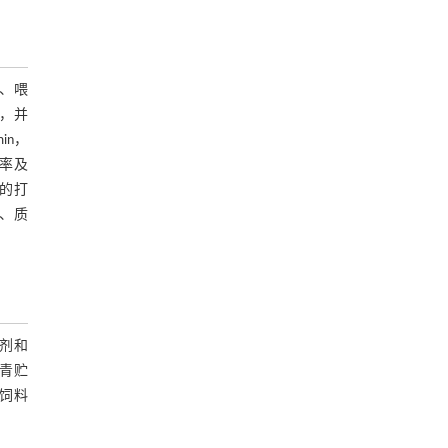
、喂
率，并
in，
效率及
的打
m、质
剂和
青贮
饲料