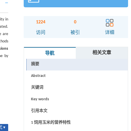
ty in
1224
0
ated.
访问
被引
详细
e are
ethods
sions
相关文章
导航
me by
摘要
Abstract
关键词
Key words
引用本文
1 饲用玉米的营养特性
 ▾