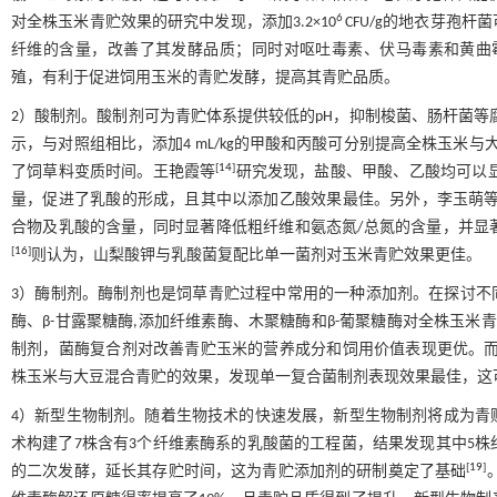
6
对全株玉米青贮效果的研究中发现，添加3.2×10
CFU/g的地衣芽孢
纤维的含量，改善了其发酵品质；同时对呕吐毒素、伏马毒素和黄曲
殖，有利于促进饲用玉米的青贮发酵，提高其青贮品质。
2）酸制剂。酸制剂可为青贮体系提供较低的pH，抑制梭菌、肠杆菌
示，与对照组相比，添加4 mL/kg的甲酸和丙酸可分别提高全株玉米与大
[
14
]
了饲草料变质时间。王艳霞等
研究发现，盐酸、甲酸、乙酸均可以
量，促进了乳酸的形成，且其中以添加乙酸效果最佳。另外，李玉萌
合物及乳酸的含量，同时显著降低粗纤维和氨态氮/总氮的含量，并显著
[
16
]
则认为，山梨酸钾与乳酸菌复配比单一菌剂对玉米青贮效果更佳。
3）酶制剂。酶制剂也是饲草青贮过程中常用的一种添加剂。在探讨不
酶、β-甘露聚糖酶,添加纤维素酶、木聚糖酶和β-葡聚糖酶对全株玉米
制剂，菌酶复合剂对改善青贮玉米的营养成分和饲用价值表现更优。
株玉米与大豆混合青贮的效果，发现单一复合菌制剂表现效果最佳，这
4）新型生物制剂。随着生物技术的快速发展，新型生物制剂将成为青
术构建了7株含有3个纤维素酶系的乳酸菌的工程菌，结果发现其中5
[
19
]
的二次发酵，延长其存贮时间，这为青贮添加剂的研制奠定了基础