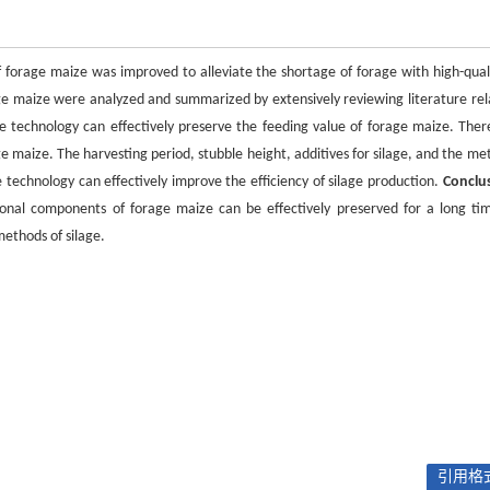
 forage maize was improved to alleviate the shortage of forage with high-quali
age maize were analyzed and summarized by extensively reviewing literature rel
ge technology can effectively preserve the feeding value of forage maize. Ther
age maize. The harvesting period, stubble height, additives for silage, and the m
ge technology can effectively improve the efficiency of silage production.
Conclu
ional components of forage maize can be effectively preserved for a long ti
methods of silage.
引用格式