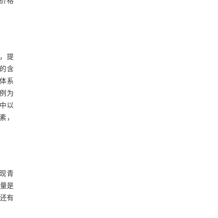
价格
，提
的含
体系
例为
中以
素，
现青
含量是
，还有