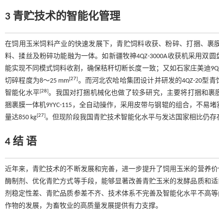
3 青贮技术的智能化管理
在饲用玉米饲料产业的快速发展下，青贮饲料收获、粉碎、打捆、裹
料、揉丝及粉碎功能融为一体。如新疆牧神4QZ-3000A收获机采用
能实现不同模式饲料收割，确保秸秆切断长度一致；又如石家庄美迪9QZ-22
[
27
]
切碎程度为8～25 mm
。而河北农哈哈集团设计并研发的4QZ-20
[
28
]
智能化水平
。我国对打捆机械化也做了较多研究，主要将打捆和裹
捆裹膜一体机9YYC-115，全自动操作，采用皮带与钢辊的组合，不易堵塞；
[
27
]
量达850 kg
。但现阶段我国青贮技术智能化水平与发达国家相比仍存
4 结 语
近年来，青贮技术的不断发展和完善，进一步提升了饲用玉米的营养价
酶制剂、优化青贮方式等手段，能够显著改善青贮玉米的发酵品质和适
剂稳定性差、青贮品质参差不齐、技术体系不完善及智能化水平不高等
作物的发展，为畜牧业的高质量发展提供有力支撑。