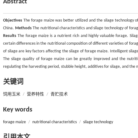
Abstract
Objectives
The forage maize was better utilized and the silage technology of
China.
Methods
The nutritional characteristics and silage technology of for
Results
The forage maize is a nutrient rich and highly valuable forage. Sila
certain differences in the nutritional composition of different varieties of for
of silage are key factors affecting the silage of forage maize. Intelligent sila
The silage quality of forage maize can be greatly improved and the nutrit
regulating the harvesting period, stubble height, additives for silage, and the 
关键词
饲用玉米
/
营养特性
/
青贮技术
Key words
forage maize
/
nutritional characteristics
/
silage technology
引用本文