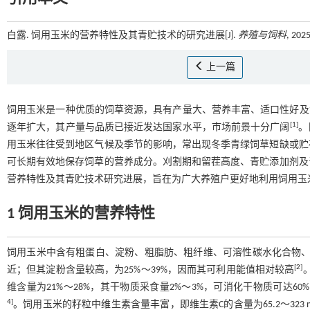
白露. 饲用玉米的营养特性及其青贮技术的研究进展[J].
养殖与饲料
, 202
上一篇
饲用玉米是一种优质的饲草资源，具有产量大、营养丰富、适口性好及
[
1
]
逐年扩大，其产量与品质已接近发达国家水平，市场前景十分广阔
。
用玉米往往受到地区气候及季节的影响，常出现冬季青绿饲草短缺或贮
可长期有效地保存饲草的营养成分。刈割期和留茬高度、青贮添加剂及
营养特性及其青贮技术研究进展，旨在为广大养殖户更好地利用饲用玉
1 饲用玉米的营养特性
饲用玉米中含有粗蛋白、淀粉、粗脂肪、粗纤维、可溶性碳水化合物、
[
2
]
近；但其淀粉含量较高，为25%～39%，因而其可利用能值相对较高
维含量为21%～28%，其干物质采食量2%～3%，可消化干物质可达6
4
]
。饲用玉米的籽粒中维生素含量丰富，即维生素C的含量为65.2～323 m