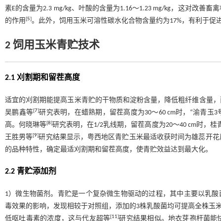
素E的含量为2.3 mg/kg、叶酸的含量为1.16～1.23 mg/kg
[
5
]
的作用
。此外，饲用玉米可溶性碳水化合物含量约为17%，有利于促
2 饲用玉米青贮技术
2.1 刈割期和留茬高度
适宜的刈割期能提高玉米青贮的干物质和淀粉含量，降低粗纤维含量，
[
7
]
吴鹏鑫等
研究表明，在蜡熟期，留茬高度为30～60 cm时，“渝青玉
[
8
]
高。何晓琳等
研究表明，在1/2乳线期，留茬高度为20～40 cm
[
9
]
王胜男等
研究结果显示，粤西地区青贮玉米最适收获时间为雄蕊开花后
的品种特性，确定最适刈割期和留茬高度，使青贮效益达到最大化。
2.2 青贮添加剂
1）微生物菌剂。青贮是一个复杂微生物驱动的过程，其中主要以乳酸
毒效果的影响，发现相较于对照组，添加的3株乳酸菌均可提高全株玉
[
11
]
低呕吐毒素的浓度，这与代友超等
研究结果相似。地衣芽孢杆菌能