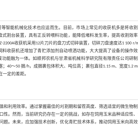
膜等智能机械化技术也应运而生。目前，市场上常见的收获机多是将收割
双圆盘式割台装置，具有正反转喂料功能，能降低堵料发生率，提高收割效
00A收获机采用12片刀片的盘刀式切碎装置，切碎刀盘速度达1 100 r/m
型青饲料收获机还增加了青贮添加剂自动喷洒功能，大大提高了设备的操作
膜功能融为一体。如顺邦农机与甘肃省机械科学研究院有限责任公司研制
40～50 捆/h，成捆裹包体积大、吨位高；裹包直径1.15 m、宽度1.2 
在一定的差距。
值和利用效率。通过掌握最佳的刈割期和留茬高度、筛选适宜的微生物制
口性。然而，当前研究仍存在一定的挑战，如存在饲用玉米品种适应性、
问题。未来，应加强技术创新，优化青贮技术体系，推动饲用玉米向高效