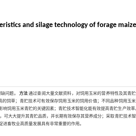
eristics and silage technology of forage maiz
短缺问题。
方法
通过查阅大量文献资料，对饲用玉米的营养特性及其青贮
高的饲草；青贮技术可有效保存饲用玉米的饲用价值；不同品种饲用玉米
影响饲用玉米青贮的关键因素；青贮技术智能化能有效提高青贮生产效率
，可大大提升其青贮品质，并长期有效保存其营养成分；采取青贮技术智
促进畜牧业高质量发展具有非常重要的作用。