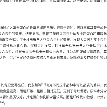
制剂相较于传统的生物饲料添加剂，青贮品质更佳、效率更高，然而由于其
通过加入富含蛋白的牧草与饲用玉米进行混合青贮，可以丰富其营养成分
混合青贮的效果，结果显示，紫花苜蓿可提高青贮体系中粗蛋白和粗脂肪
[
22
]
雨嘉等
探讨了全株玉米与大豆混合青贮的效果，发现大豆可为整个青贮
可溶性碳水化合物，促进青贮发酵；且推荐全株玉米与大豆最适混贮比
混合青贮，可显著提高全株玉米粗蛋白含量，并为青贮发酵提供底物；其
之外，混贮方案的选择还应综合考虑原料来源、运输成本及存储条件等因
[
11
]
了其青贮营养品质。代友超等
研究不同玉米品种中青贮品质的差异，发
溶性糖含量更高，而粗纤维、粗蛋白相对更低，更利于青贮发酵。原料水分
玉米青贮品质较好，其粗蛋白和乳酸含量较高，而粗纤维及pH较低。此外
26
]
。