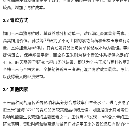
维素酶解还原糖得率提高了19%，且青贮品质得到了提升。新型生物
较高，增加了青贮成本。
2.3 青贮方式
饲用玉米单独青贮时，其营养成分相对单一，难以满足畜禽营养需求。
[
21
]
高其饲用价值。孙芸等
研究了不同比例的紫花苜蓿和全株玉米进行
量，且添加量为30%时，其青贮发酵品质与饲草价格成本均为最佳。李
提供蛋白，保持能氮平衡；而全株玉米则为整个青贮体系提供充足的
[
23
]
4∶6。麻天丽等
研究也得出类似结果，即认为全株玉米与豆科牧草
全株玉米与全株大豆、全株箭筈豌豆三者进行混合青贮效果最优。除此
以获得最大的经济效益。
2.4 其他因素
玉米品种间的遗传差异影响着其养分合成效率和生长水平，进而影响
贮玉米“登海 3721”的青贮品质较其他品种的更佳，可能是由于其可
[
24
]
影响乳酸菌生长繁殖的主要因素之一。王诚等
发现，70%含水量的
[
25
-
研究表明，青贮时间和糖蜜添加量同样对饲用玉米的青贮品质有影响