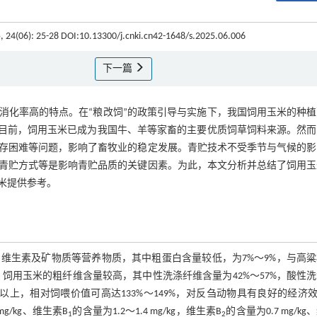
5, 24(06): 25-28 DOI:10.13300/j.cnki.cn42-1648/s.2025.06.006
下一篇
消化率高的特点。在“粮改饲”的政策引导与实施下，我国饲用玉米的种植
目前，饲用玉米已成为我国牛、羊等家畜的主要优质饲草饲料来源。然而
存困难等问题，影响了畜牧业的稳定发展。青贮技术不受季节与气候的影
青贮方式等是影响青贮品质的关键因素。为此，本文分析并总结了饲用玉
米提供参考。
维生素及矿物质等营养物质，其中粗蛋白含量较低，为7%～9%，与高粱
。饲用玉米的粗纤维含量较高，其中性洗涤纤维含量为42%～57%，酸性
0%以上，相对饲喂价值可高达133%～149%，对反刍动物具有良好的经济
g/kg、维生素B
的含量为1.2～1.4 mg/kg，维生素B
的含量为0.7 mg/kg
1
2