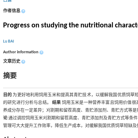
白露
作者信息
+
Progress on studying the nutritional charact
Lu BAI
Author information
+
文章历史
+
摘要
目的
为更好地利用饲用玉米和提高其青贮技术，以缓解我国优质饲草
的研究进行分析与总结。
结果
饲用玉米是一种营养丰富且饲用价值很
养成分存在一定差异；刈割期和留茬高度、青贮添加剂、青贮方式等是
论
通过调控饲用玉米刈割期和留茬高度、青贮添加剂及青贮方式等条件
管理可大大提升工作效率，降低生产成本，对缓解我国优质饲草短缺及