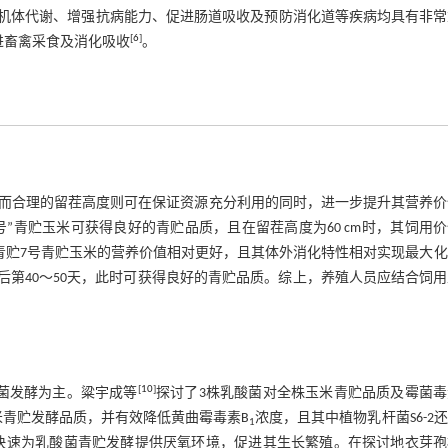
，这对改善畜禽机体代谢、增强抗病能力、促进肠道吸收及预防消化道等疾病均具有非
[
6
]
进畜禽采食及消化吸收
。
而合理的留茬高度则可在保证资源充分利用的同时，进一步提升其营养价
3号”青贮玉米可获得良好的青贮品质，且在留茬高度为60 cm时，其饲用
时，桂青贮7号青贮玉米的营养价值相对更好，且其体外消化特性相对实现最大
第40～50天，此时可获得良好的青贮品质。综上，养殖人员应结合饲
[
10
]
菌发酵为主。粱宇成等
探讨了3株乳酸菌对全株玉米青贮品质及霉菌毒
米青贮发酵品质，并有效降低黄曲霉毒素B
浓度，且其中植物乳杆菌S6-2
1
快速为乳酸菌青贮发酵提供厌氧环境，促进其生长繁殖。在探讨地衣芽孢