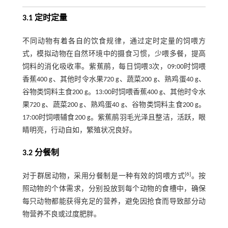
3.1 定时定量
不同动物有着各自的饮食规律，通过定时定量的饲喂方
式，模拟动物在自然环境中的摄食习惯，少喂多餐，提高
饲料的消化吸收率。紫蕉鹃，每日饲喂3次，09:00时饲喂
香蕉400 g、其他时令水果720 g、蔬菜200 g、熟鸡蛋40 g、
谷物类饲料主食200 g。13:00时饲喂香蕉400 g、其他时令水
果720 g、蔬菜200 g、熟鸡蛋40 g、谷物类饲料主食200 g。
17:00时饲喂辅食200 g。紫蕉鹃羽毛光泽且整洁，活跃，眼
睛明亮，行动自如，繁殖状况良好。
3.2 分餐制
[
6
]
对于群居动物，采用分餐制是一种有效的饲喂方式
。按
照动物的个体需求，分别投放到每个动物的食槽中，确保
每只动物都能获得充足的营养，避免因抢食而导致部分动
物营养不良或过度肥胖。