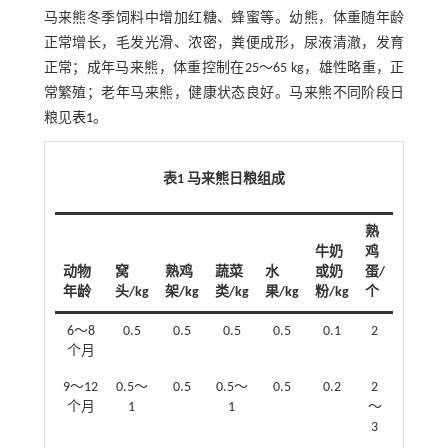
马来熊冬季饲料中增加红糖、蜂蜜等。幼熊，体重随年龄
正常增长，毛发光滑、浓密，粪便成形，尿液清澈，发育
正常；成年马来熊，体重控制在25～65 kg，雄性略重，正
常繁殖；老年马来熊，健康状态良好。马来熊不同阶段日
粮见
表1
。
表1 马来熊日粮组成
熟
牛奶
鸡
动物
窝
熟鸡
蔬菜
水
或奶
蛋/
年龄
头/kg
架/kg
类/kg
果/kg
粉/kg
个
6～8
0.5
0.5
0.5
0.5
0.1
2
个月
9～12
0.5～
0.5
0.5～
0.5
0.2
2
个月
1
1
～
3