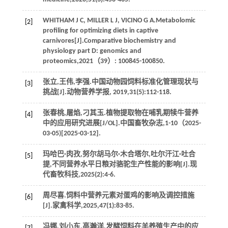
WHITHAM
J C
,
MILLER
L J
,
VICINO
G A
.Metabolomic
[2]
profiling for optimizing diets in captive
carnivores[J].
Comparative biochemistry and
physiology part D: genomics and
proteomics
,
2021
（39）: 100845-100850.
张立,王伟,李强.中国动物园饲料标准化管理现状与
[3]
挑战[J].
动物营养学报
,
2019
,
31
(5):112-118.
张春桃,屠焰,刁其玉.植物提取物在哺乳期犊牛营养
[4]
中的应用研究进展[J/OL].
中国畜牧杂志
,
1
-10（2025-
03-05)[2025-03-12].
玛哈巴·肉孜,努尔胡马尔·木合塔尔,吐尔汗江·吐合
[5]
提,不同营养水平日粮对骆驼生产性能的影响[J].
现
代畜牧科技
,
2025
(2):4-6.
周尽喜.饲料中营养元素对蛋鸡的影响及调控措施
[6]
[J].
家禽科学
,
2025
,
47
(1):83-85.
冯娜,刘小东,高瀚洋,发酵饲料在羊养殖生产中的应