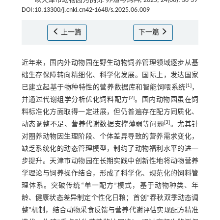
——以天津市动物园为例[J].
养殖与饲料
, 2025, 24(06): 36-39
DOI:10.13300/j.cnki.cn42-1648/s.2025.06.009
上一篇
下一篇
近年来，国内外动物园在野生动物饲养管理领域逐步从基
础生存保障转向精细化、科学化发展。国际上，发达国家
[
1
]
已建立起基于物种特性的营养数据库和智能饲喂系统
，
[
2
]
并通过代谢组学分析优化饲料配方
。国内动物园虽在饲
料标准化方面取得一定进展，但仍普遍存在配方同质化、
[
3
]
动态调整不足、营养代谢数据支撑薄弱等问题
。尤其针
对圈养动物因生理阶段、个体差异导致的营养需求变化，
缺乏系统化的动态管理模型，制约了动物福利水平的进一
步提升。天津市动物园在长期实践中创新性地将动物营养
学理论与饲养操作结合，形成了科学化、规范化的饲料管
理体系。突破传统“单一配方”模式，基于动物种类、年
龄、健康状态差异制定个性化日粮；首创“春秋双季动态调
整”机制，结合动物采食反馈与营养代谢评估实现配方精准