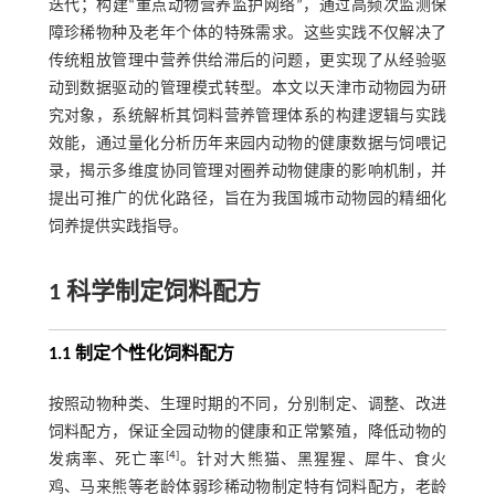
迭代；构建“重点动物营养监护网络”，通过高频次监测保
障珍稀物种及老年个体的特殊需求。这些实践不仅解决了
传统粗放管理中营养供给滞后的问题，更实现了从经验驱
动到数据驱动的管理模式转型。本文以天津市动物园为研
究对象，系统解析其饲料营养管理体系的构建逻辑与实践
效能，通过量化分析历年来园内动物的健康数据与饲喂记
录，揭示多维度协同管理对圈养动物健康的影响机制，并
提出可推广的优化路径，旨在为我国城市动物园的精细化
饲养提供实践指导。
1 科学制定饲料配方
1.1 制定个性化饲料配方
按照动物种类、生理时期的不同，分别制定、调整、改进
饲料配方，保证全园动物的健康和正常繁殖，降低动物的
[
4
]
发病率、死亡率
。针对大熊猫、黑猩猩、犀牛、食火
鸡、马来熊等老龄体弱珍稀动物制定特有饲料配方，老龄