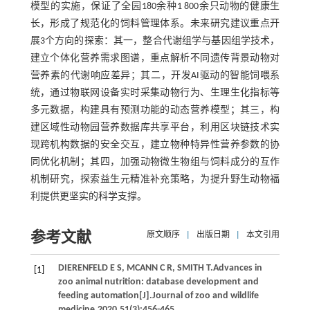
模型的实施，保证了全园180余种1 800余只动物的健康生
长，形成了规范化的饲料管理体系。未来研究建议重点开
展3个方向的探索：其一，整合代谢组学与基因组学技术，
建立个体化营养需求图谱，重点解析不同遗传背景动物对
营养素的代谢响应差异；其二，开发AI驱动的智能饲喂系
统，通过物联网设备实时采集动物行为、生理生化指标等
多元数据，构建具有预测功能的动态营养模型；其三，构
建区域性动物园营养数据库共享平台，利用区块链技术实
现跨机构数据的安全交互，建立物种特异性营养参数的协
同优化机制；其四，加强动物微生物组与饲料成分的互作
机制研究，探索益生元精准补充策略，为提升野生动物福
利提供更坚实的科学支撑。
参考文献
原文顺序
|
出版日期
|
本文引用
DIERENFELD
E S
,
MCANN
C R
,
SMITH
T
.Advances in
[1]
zoo animal nutrition: database development and
feeding automation[J].
Journal of zoo and wildlife
medicine
,
2020
,
51
(3):456-465.