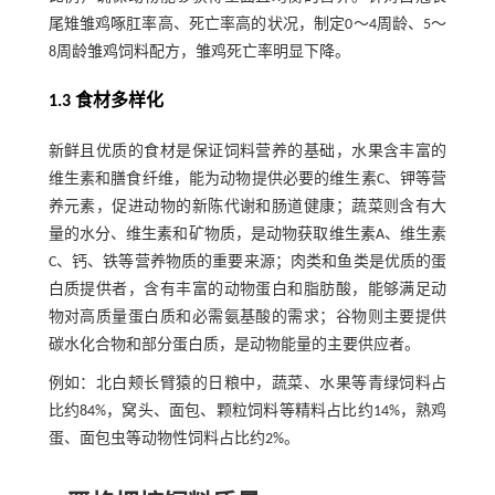
尾雉雏鸡啄肛率高、死亡率高的状况，制定0～4周龄、5～
8周龄雏鸡饲料配方，雏鸡死亡率明显下降。
1.3 食材多样化
新鲜且优质的食材是保证饲料营养的基础，水果含丰富的
维生素和膳食纤维，能为动物提供必要的维生素C、钾等营
养元素，促进动物的新陈代谢和肠道健康；蔬菜则含有大
量的水分、维生素和矿物质，是动物获取维生素A、维生素
C、钙、铁等营养物质的重要来源；肉类和鱼类是优质的蛋
白质提供者，含有丰富的动物蛋白和脂肪酸，能够满足动
物对高质量蛋白质和必需氨基酸的需求；谷物则主要提供
碳水化合物和部分蛋白质，是动物能量的主要供应者。
例如：北白颊长臂猿的日粮中，蔬菜、水果等青绿饲料占
比约84%，窝头、面包、颗粒饲料等精料占比约14%，熟鸡
蛋、面包虫等动物性饲料占比约2%。