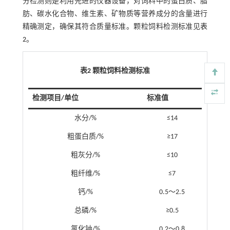
分检测则是利用先进的仪器设备，对饲料中的蛋白质、脂
肪、碳水化合物、维生素、矿物质等营养成分的含量进行
精确测定，确保其符合质量标准。颗粒饲料检测标准见
表
2
。
表2 颗粒饲料检测标准
检测项目/单位
标准值
水分/%
≤14
粗蛋白质/%
≥17
粗灰分/%
≤10
粗纤维/%
≤7
钙/%
0.5～2.5
总磷/%
≥0.5
氯化钠/%
0.2～0.8