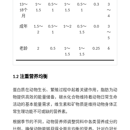
13～
1～
0.5～
1～
0.5～
0.3
3
18个
1.5
1
1.5
1
～
月
4
成年
1.5～
0.5～
1～2
0.5～
0.0
3
2
1
1.5
～
5
老龄
2
0.5
1～
1～
0.25
6
1.5
1.5
1.2 注重营养均衡
蛋白质在动物生长、繁殖过程中起着关键作用，脂肪为动
物提供高效的能量储备，碳水化合物维持着动物日常生命
活动的基本能量需求，维生素和矿物质是维持动物身体正
常生理功能不可或缺的营养素。
根据季节的不同，动物营养师调整饲料中各类营养成分的
比例，确保动物能够获得全面且均衡的营养。针对白冠长