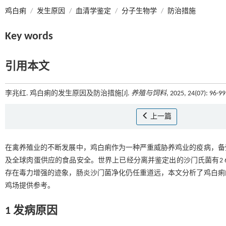
鸡白痢
/
发生原因
/
血清学鉴定
/
分子生物学
/
防治措施
Key words
引用本文
李兆红. 鸡白痢的发生原因及防治措施[J].
养殖与饲料
, 2025, 24(07): 96-9
上一篇
在禽养殖业的不断发展中，鸡白痢作为一种严重威胁养鸡业的疫病，备
及全球肉蛋供应的食品安全。世界上已经分离并鉴定出的沙门氏菌有2 6
存在毒力增强的迹象，肠炎沙门菌净化仍任重道远，本文分析了鸡白痢
鸡场提供参考。
1 发病原因