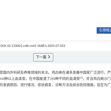
引用格式
9 DOI:10.13300/j.cnki.cn42-1648/s.2025.07.022
下一篇
受国内外科研及养殖领域的关注。鸡白痢在诸多发展中国家广泛流行，严
[
1
]
10种以上血清型，在中国报道了292种不同的血清型
，并且鸡白痢沙门
的发病原因、流行情况、症状病变、诊断方法及综合防控措施，旨在为广