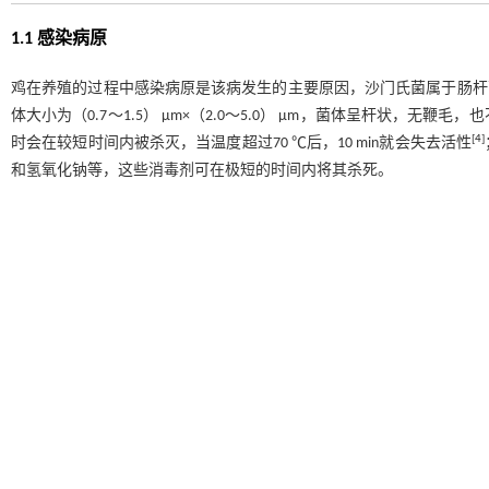
1.1 感染病原
鸡在养殖的过程中感染病原是该病发生的主要原因，沙门氏菌属于肠杆
体大小为（0.7～1.5） μm×（2.0～5.0） μm，菌体呈杆状，无鞭毛
[
4
]
时会在较短时间内被杀灭，当温度超过70 ℃后，10 min就会失去活性
和氢氧化钠等，这些消毒剂可在极短的时间内将其杀死。
1.2 养殖环境不良
鸡沙门氏菌的病原可长期在环境中存活，在适宜的温度下，粪便中的病原可
染沙门氏菌，就会导致该病的发生。如果外界的人或物进入到养殖区内
1.3 饲养管理不当
在养鸡场，如果鸡群的饲养密度过大，就会导致鸡群之间的空间不足，
用受污染的水，也会导致该病的发生。
1.4 种蛋因素