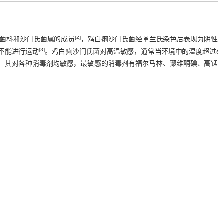
[
2
]
菌科和沙门氏菌属的成员
，鸡白痢沙门氏菌经革兰氏染色后表现为阴性
[
3
]
，也不能进行运动
。鸡白痢沙门氏菌对高温敏感，通常当环境中的温度超过6
；其对各种消毒剂均敏感，最敏感的消毒剂有福尔马林、聚维酮碘、高锰
[
5
]
存活40～60 d
。如果养殖场内消毒工作不到位，留有死角，导致鸡
，没有经过严格的消毒，也可能将病原携带入养殖场，造成鸡群的感染。
互相之间接触过多，导致疾病会快速传播。当鸡采食到受病原污染的饲料