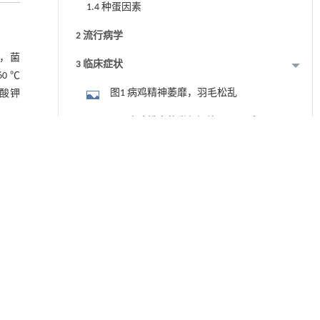
1.4 种蛋因素
2 流行病学
，菌
3 临床症状
0 ℃
图1 病鸡精神萎靡，羽毛松乱
酸钾
图2 病鸡排出的粪便污染周围羽毛
4 病理变化
群感
图3 肝脏表面有大量白色坏死灶
5 诊断方法
5.1 病原培养
或饮
5.2 涂片镜检
5.3 血清学鉴定