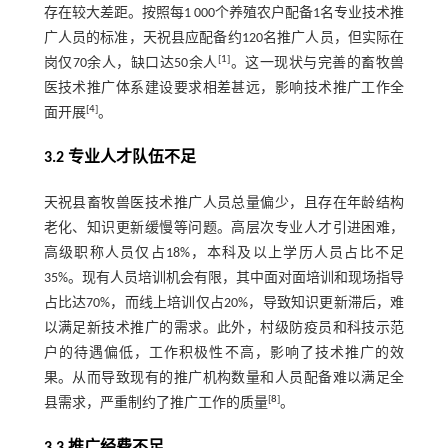
存在较大差距。按照每1 000个养殖农户配备1名专业技术推
广人员的标准，天祝县应配备约120名推广人员，但实际在
[
1
]
岗仅70余人，缺口达50余人
。这一现状与完善的畜牧兽
医技术推广体系建设要求相差甚远，影响技术推广工作全
[
4
]
面开展
。
3.2 专业人才队伍不足
天祝县畜牧兽医技术推广人员总量偏少，且存在年龄结构
老化、知识更新缓慢等问题。高层次专业人才引进困难，
高级职称人员仅占18%，本科及以上学历人员占比不足
35%。现有人员培训机会有限，其中面对面培训和现场指导
占比达70%，而线上培训仅占20%，导致知识更新滞后，难
以满足新技术推广的需求。此外，村级防疫员和科技示范
户的待遇偏低，工作积极性不高，影响了技术推广的效
果。从而导致现有的推广机构数量和人员配备难以满足全
[
8
]
县需求，严重制约了推广工作的质量
。