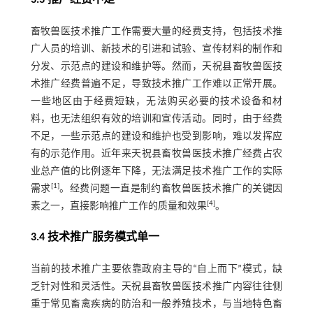
3.3 推广经费不足
畜牧兽医技术推广工作需要大量的经费支持，包括技术推
广人员的培训、新技术的引进和试验、宣传材料的制作和
分发、示范点的建设和维护等。然而，天祝县畜牧兽医技
术推广经费普遍不足，导致技术推广工作难以正常开展。
一些地区由于经费短缺，无法购买必要的技术设备和材
料，也无法组织有效的培训和宣传活动。同时，由于经费
不足，一些示范点的建设和维护也受到影响，难以发挥应
有的示范作用。近年来天祝县畜牧兽医技术推广经费占农
业总产值的比例逐年下降，无法满足技术推广工作的实际
[
1
]
需求
。经费问题一直是制约畜牧兽医技术推广的关键因
[
4
]
素之一，直接影响推广工作的质量和效果
。
3.4 技术推广服务模式单一
当前的技术推广主要依靠政府主导的“自上而下”模式，缺
乏针对性和灵活性。天祝县畜牧兽医技术推广内容往往侧
重于常见畜禽疾病的防治和一般养殖技术，与当地特色畜