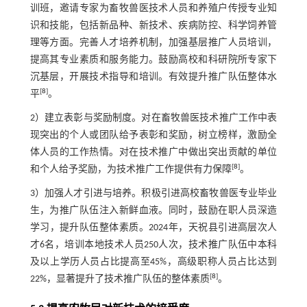
训班，邀请专家为畜牧兽医技术人员和养殖户传授专业知
识和技能，包括新品种、新技术、疾病防控、科学饲养管
理等方面。完善人才培养机制，加强基层推广人员培训，
提高其专业素质和服务能力。鼓励高校和科研院所专家下
沉基层，开展技术指导和培训。有效提升推广队伍整体水
[
8
]
平
。
2）建立表彰与奖励制度。对在畜牧兽医技术推广工作中表
现突出的个人或团队给予表彰和奖励，树立榜样，激励全
体人员的工作热情。对在技术推广中做出突出贡献的单位
[
8
]
和个人给予奖励，为技术推广工作提供有力保障
。
3）加强人才引进与培养。积极引进高校畜牧兽医专业毕业
生，为推广队伍注入新鲜血液。同时，鼓励在职人员深造
学习，提升队伍整体素质。2024年，天祝县引进高层次人
才6名，培训本地技术人员250人次，技术推广队伍中本科
及以上学历人员占比提高至45%，高级职称人员占比达到
[
8
]
22%，显著提升了技术推广队伍的整体素质
。