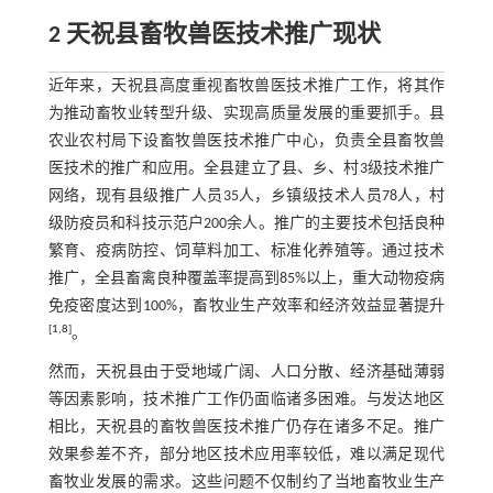
2 天祝县畜牧兽医技术推广现状
近年来，天祝县高度重视畜牧兽医技术推广工作，将其作
为推动畜牧业转型升级、实现高质量发展的重要抓手。县
农业农村局下设畜牧兽医技术推广中心，负责全县畜牧兽
医技术的推广和应用。全县建立了县、乡、村3级技术推广
网络，现有县级推广人员35人，乡镇级技术人员78人，村
级防疫员和科技示范户200余人。推广的主要技术包括良种
繁育、疫病防控、饲草料加工、标准化养殖等。通过技术
推广，全县畜禽良种覆盖率提高到85%以上，重大动物疫病
免疫密度达到100%，畜牧业生产效率和经济效益显著提升
[
1
,
8
]
。
然而，天祝县由于受地域广阔、人口分散、经济基础薄弱
等因素影响，技术推广工作仍面临诸多困难。与发达地区
相比，天祝县的畜牧兽医技术推广仍存在诸多不足。推广
效果参差不齐，部分地区技术应用率较低，难以满足现代
畜牧业发展的需求。这些问题不仅制约了当地畜牧业生产