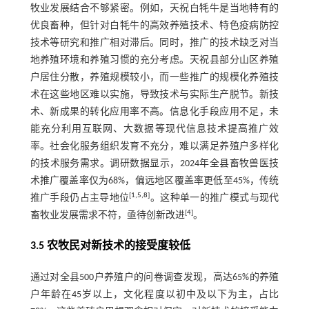
牧业发展结合不够紧密。例如，天祝白牦牛是当地特有的
优良畜种，但针对白牦牛的高效养殖技术、特色疫病防控
技术等研究和推广相对滞后。同时，推广的技术缺乏对当
地养殖环境和养殖习惯的充分考虑。天祝县部分山区养殖
户居住分散，养殖规模较小，而一些推广的规模化养殖技
术在这些地区难以实施，导致技术与实际生产脱节。新技
术、新成果的转化应用率不高。信息化手段应用不足，未
能充分利用互联网、大数据等现代信息技术提高推广效
率。社会化服务组织发育不充分，难以满足养殖户多样化
的技术服务需求。调研数据显示，2024年全县畜牧兽医技
术推广覆盖率仅为68%，偏远地区覆盖率更低至45%，传统
[
1
,
5
,
8
]
推广手段仍占主导地位
。这种单一的推广模式与现代
[
4
]
畜牧业发展需求不符，亟待创新改进
。
3.5 农牧民对新技术的接受度较低
通过对全县500户养殖户的问卷调查发现，高达65%的养殖
户年龄在45岁以上，文化程度以初中及以下为主，占比