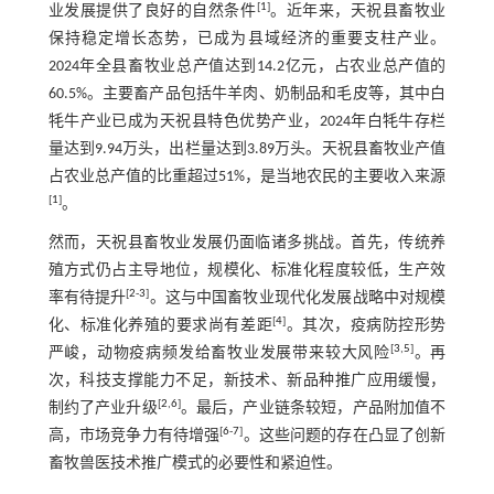
[
1
]
业发展提供了良好的自然条件
。近年来，天祝县畜牧业
保持稳定增长态势，已成为县域经济的重要支柱产业。
2024年全县畜牧业总产值达到14.2亿元，占农业总产值的
60.5%。主要畜产品包括牛羊肉、奶制品和毛皮等，其中白
牦牛产业已成为天祝县特色优势产业，2024年白牦牛存栏
量达到9.94万头，出栏量达到3.89万头。天祝县畜牧业产值
占农业总产值的比重超过51%，是当地农民的主要收入来源
[
1
]
。
然而，天祝县畜牧业发展仍面临诸多挑战。首先，传统养
殖方式仍占主导地位，规模化、标准化程度较低，生产效
[
2
-
3
]
率有待提升
。这与中国畜牧业现代化发展战略中对规模
[
4
]
化、标准化养殖的要求尚有差距
。其次，疫病防控形势
[
3
,
5
]
严峻，动物疫病频发给畜牧业发展带来较大风险
。再
次，科技支撑能力不足，新技术、新品种推广应用缓慢，
[
2
,
6
]
制约了产业升级
。最后，产业链条较短，产品附加值不
[
6
-
7
]
高，市场竞争力有待增强
。这些问题的存在凸显了创新
畜牧兽医技术推广模式的必要性和紧迫性。