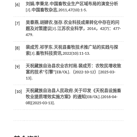
刘娟,李秉龙.中国畜牧业生产区域布局的演变分析
[6]
[J].
中国畜牧杂志
,
2011
,
47
(10):1-5.
吴春燕,胡肄农,张存.农业科技成果转化中存在的问
[7]
题及对策建议[J].
江苏农业科学
，
2014
，
42
(7)：477-
479.
裴成芳,祁学东.天祝县畜牧技术推广站的实践与探
[8]
索[J].
畜牧科技资讯
,
2022
(10):11-13.
天祝藏族自治县农业农村局.裴成芳：农牧民增收致
[9]
富的技术“引擎”[EB/OL].（2022-10-12）[2025-03-
13].
天祝藏族自治县人民政府.关于印发《天祝县设施畜
[10]
牧业提质增效实施方案》的通知[EB/OL].(2016-04-
08)[2025-03-13].