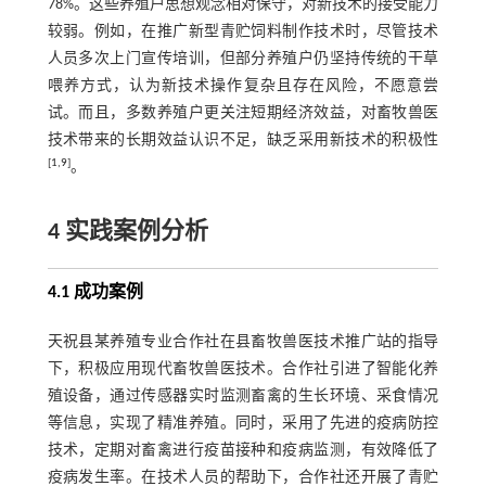
78%。这些养殖户思想观念相对保守，对新技术的接受能力
较弱。例如，在推广新型青贮饲料制作技术时，尽管技术
人员多次上门宣传培训，但部分养殖户仍坚持传统的干草
喂养方式，认为新技术操作复杂且存在风险，不愿意尝
试。而且，多数养殖户更关注短期经济效益，对畜牧兽医
技术带来的长期效益认识不足，缺乏采用新技术的积极性
[
1
,
9
]
。
4 实践案例分析
4.1 成功案例
天祝县某养殖专业合作社在县畜牧兽医技术推广站的指导
下，积极应用现代畜牧兽医技术。合作社引进了智能化养
殖设备，通过传感器实时监测畜禽的生长环境、采食情况
等信息，实现了精准养殖。同时，采用了先进的疫病防控
技术，定期对畜禽进行疫苗接种和疫病监测，有效降低了
疫病发生率。在技术人员的帮助下，合作社还开展了青贮