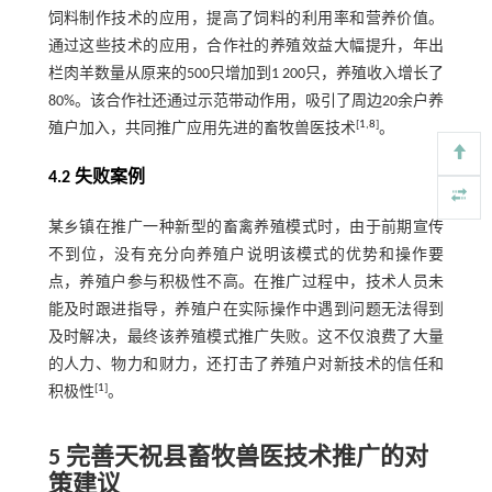
饲料制作技术的应用，提高了饲料的利用率和营养价值。
通过这些技术的应用，合作社的养殖效益大幅提升，年出
栏肉羊数量从原来的500只增加到1 200只，养殖收入增长了
80%。该合作社还通过示范带动作用，吸引了周边20余户养
[
1
,
8
]
殖户加入，共同推广应用先进的畜牧兽医技术
。
4.2 失败案例
某乡镇在推广一种新型的畜禽养殖模式时，由于前期宣传
不到位，没有充分向养殖户说明该模式的优势和操作要
点，养殖户参与积极性不高。在推广过程中，技术人员未
能及时跟进指导，养殖户在实际操作中遇到问题无法得到
及时解决，最终该养殖模式推广失败。这不仅浪费了大量
的人力、物力和财力，还打击了养殖户对新技术的信任和
[
1
]
积极性
。
5 完善天祝县畜牧兽医技术推广的对
策建议