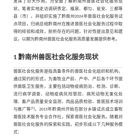
发挥了巨大作用。为全面了解黔南州兽医社会化服务现
状，笔者实地走访调研贵定、福泉、都匀、瓮安、三都等
县（市），并组织实施了黔南州2024年兽医社会化服务试
点项目，归纳总结黔南州在推进兽医社会化服务过程中取
得的经验和成效，剖析存在的问题，针对性提出意见和建
议，以期为黔南州兽医社会化服务高质量发展提供参考。
1 黔南州兽医社会化服务现状
兽医社会化服务是指具备条件的兽医社会化组织和机构，
通过契约的形式，为畜牧业产前、产中、产后各个环节提
供兽医卫生服务，主要包括动物疫病防治、检测、诊断、
流行病学调查、动物疫病风险管控、病死动物无害化处
理、畜产品质量安全监测、肉品品质检验、兽医技术培训
[
1
]
与推广等
。2015年黔南州开始在部分乡镇试点成立畜牧
兽医技术服务专业合作社，探索兽医社会化服务。随着对
兽医社会化服务的探索和实践，初步形成以下几种服务模
式：