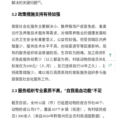
[
3
]
解决的关键问题
。
3.2 政策措施支持有待加强
兽医社会化服务主要解决小、散养殖场户疫苗免疫、畜禽
诊疗及养殖技术服务等需求，对保障养殖业的健康发展和
公共卫生安全有重要意义，公益性较强。但受到辖区内养
殖量少、服务技术水平不高、创收渠道窄等因素影响，现
有的服务组织收益普遍较低，生存较为困难。加之政府购
买免疫服务经费少（以三都县为例，村级动物防疫员补助
标准仅为100元/（人·月），且已连续执行16年之久）、扶
持政策措施少，难以吸引高质高效的兽医服务组织参与基
层兽医社会化服务工作。
3.3 服务组织专业素质不高，“自我造血功能”不足
截至目前，全州12县（市）已组建动物防疫合作社48个、
动物防疫公司3个，覆盖107个乡镇（街道），有村级防疫
员1 300余人（来自2024年黔南州农业农村局调度数据）。