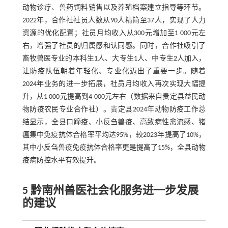
动物诊疗、兽药饲料销售以及养殖档案建立指导等环节。
2022年，合作社社员人数从90人精简至37人，实现了人力
资源的优化配置；社员月均收入从300元增加至1 000元左
右，增强了社员的归属感和认同感。同时，合作社吸引了
畜牧兽医专业的本科生1人、大专生1人、中专生2人加入，
让防疫队伍朝着年轻化、专业化迈出了重要一步。随着
2024年业务的进一步拓展，社员月均收入再次实现大幅提
升，从1 000元提高到4 000元左右（数据来自贵定县益民动
物防疫农民专业合作社）。贵定县2024年动物防疫工作总
结显示，全县口蹄疫、小反刍兽疫、高致病性禽流感、猪
瘟集中免疫抗体合格率平均达95%，较2023年提高了10%，
其中小反刍兽疫免疫抗体合格率更是提高了15%，全县动物
疫病防控水平有效提升。
5 黔南州兽医社会化服务进一步发展
的建议