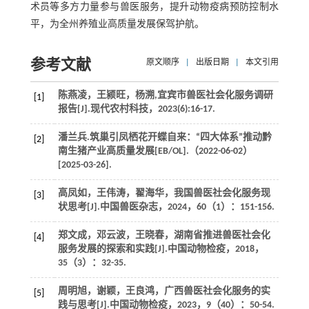
术员等多方力量参与兽医服务，提升动物疫病预防控制水
平，为全州养殖业高质量发展保驾护航。
参考文献
原文顺序
|
出版日期
|
本文引用
陈燕凌，王颍旺，杨溯,宜宾市兽医社会化服务调研
[1]
报告[J].
现代农村科技
，
2023
(6):16-17.
潘兰兵.筑巢引凤栖花开蝶自来：“四大体系”推动黔
[2]
南生猪产业高质量发展[EB/OL].（2022-06-02）
[2025-03-26].
高凤如，王伟涛，翟海华，我国兽医社会化服务现
[3]
状思考[J].
中国兽医杂志
，
2024
，
60
（1）：151-156.
郑文成，邓云波，王晓春，湖南省推进兽医社会化
[4]
服务发展的探索和实践[J].
中国动物检疫
，
2018
，
35
（3）：32-35.
周明旭，谢颖，王良鸿，广西兽医社会化服务的实
[5]
践与思考[J].
中国动物检疫
，
2023
，
9
（40）：50-54.