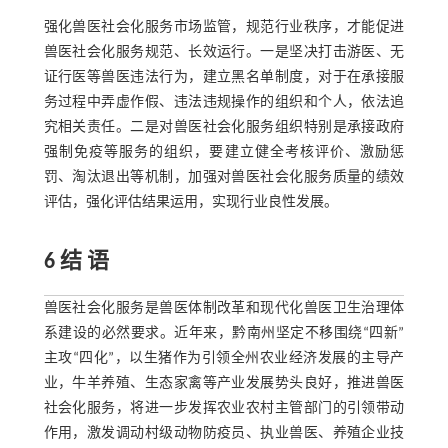
强化兽医社会化服务市场监管，规范行业秩序，才能促进
兽医社会化服务规范、长效运行。一是坚决打击游医、无
证行医等兽医违法行为，建立黑名单制度，对于在承接服
务过程中弄虚作假、违法违规操作的组织和个人，依法追
究相关责任。二是对兽医社会化服务组织特别是承接政府
强制免疫等服务的组织，要建立健全考核评价、激励惩
罚、淘汰退出等机制，加强对兽医社会化服务质量的绩效
评估，强化评估结果运用，实现行业良性发展。
6 结 语
兽医社会化服务是兽医体制改革和现代化兽医卫生治理体
系建设的必然要求。近年来，黔南州坚定不移围绕“四新”
主攻“四化”，以生猪作为引领全州农业经济发展的主导产
业，牛羊养殖、生态家禽等产业发展势头良好，推进兽医
社会化服务，将进一步发挥农业农村主管部门的引领带动
作用，激发调动村级动物防疫员、执业兽医、养殖企业技