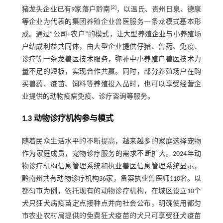
[
2
]
猪龙头企业已有9家落户黔南
，以温氏、贵州日泉、德康
等企业为代表的集团养殖企业兽医服务一条龙模式基本形
成。通过“公司+农户”的模式，让大型养殖企业与小养殖场
户结成利益共同体，由大型企业提供仔猪、兽药、免疫、
诊疗等一条龙兽医技术服务，弥补中小养殖户兽医技术力
量不足的短板，实现合作共赢。同时，部分养殖场户在购
买兽药、疫苗、饲料等养殖投入品时，也可以享受经营企
业提供的动物疫病免疫、诊疗咨询等服务。
1.3 动物诊疗机构参与模式
随着民众生活水平的不断提高，越来越多的家庭选择宠物
作为家庭成员，宠物诊疗服务的需求不断扩大。2024年动
物诊疗机构信息管理系统和执业兽医信息管理系统显示，
黔南州共有动物诊疗机构36家，备案执业兽医师110名。以
都匀市为例，依托现有的动物诊疗机构，在城区设立10个
犬只狂犬病疫苗定点接种点并向社会公布，明确使用都匀
市农业农村局提供的免费狂犬疫苗的犬只可享受狂犬疫苗