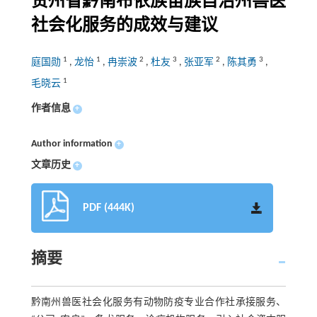
贵州省黔南布依族苗族自治州兽医
社会化服务的成效与建议
1
1
2
3
2
3
庭国勋
,
龙怡
,
冉崇波
,
杜友
,
张亚军
,
陈其勇
,
1
毛晓云
作者信息
+
Author information
+
文章历史
+
PDF (444K)
摘要
黔南州兽医社会化服务有动物防疫专业合作社承接服务、