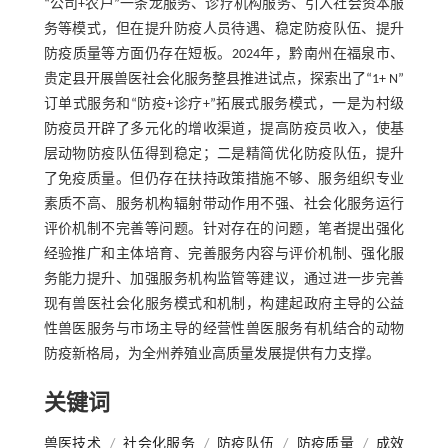
“公司+农户”一条龙服务、诊疗机构服务、引入社会资本服
务等模式，但在提升防疫人员待遇、稳定防疫队伍、提升
防疫质量等方面仍存在短板。2024年，黔南州在福泉市、
贵定县开展兽医社会化服务整县推进试点，探索出了“1+ N”
订单式服务和“防疫+诊疗+”拓展式服务模式，一是为村级
防疫员开辟了多元化的增收渠道，提高防疫员收入，使基
层动物防疫队伍得到稳定；二是精简优化防疫队伍，提升
了免疫质量。但仍存在扶持政策措施不够、服务组织专业
素质不高、服务机构辐射带动作用不强、社会化服务运行
评价机制不完善等问题。针对存在的问题，笔者提出强化
经验推广和主体培育、完善服务内容与评价机制、强化服
务能力提升、加强服务机构监管等建议，通过进一步完善
现有兽医社会化服务模式和机制，构建起政府主导的公益
性兽医服务与市场主导的经营性兽医服务有机结合的动物
防疫新格局，为全州养殖业高质量发展提供有力支撑。
关键词
兽医技术
/
社会化服务
/
防疫队伍
/
防疫质量
/
成效