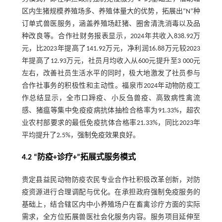
区内生猪规模养殖场多、养殖体量大的优势，拓展出“N”种
订单式兽医服务，涵盖养殖场赶猪、圈舍清洗消毒以及品
种改良等。合作社财务报表显示，2024年共收入838.92万
元，比2023年提高了141.92万元，净利润16.88万元较2023
年提高了12.93万元，社员月均收入从600元提升至3 000元
左右，改善社员生活水平的同时，极大地激发了社员参与
合作社事务的积极性和主动性。福泉市2024年动物防疫工
作总结显示，全市口蹄疫、小反刍兽疫、高致病性禽流
感、猪瘟等集中免疫疫病抗体抽检合格率为91.33%，超农
业农村部要求的最低免疫抗体合格率21.33%，同比2023年
平均提升了2.5%，强制免疫效果良好。
4.2 “防疫+诊疗+”拓展式服务模式
贵定县益民动物防疫农民专业合作社积极改革创新，对防
疫资源进行合理调配与优化。在承担政府强制免疫服务的
基础上，结合辖区内中小养殖场户在畜禽诊疗方面的实际
需求，全方位拓展兽医社会化服务内容。服务项目延伸至