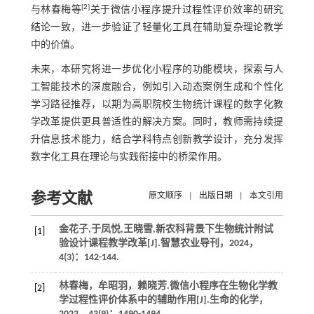
[
2
]
与林春梅等
关于微信小程序提升过程性评价效率的研究
结论一致，进一步验证了轻量化工具在辅助复杂理论教学
中的价值。
未来，本研究将进一步优化小程序的功能模块，探索与人
工智能技术的深度融合，例如引入动态案例生成和个性化
学习路径推荐，以期为高职院校生物统计课程的数字化教
学改革提供更具普适性的解决方案。同时，教师需持续提
升信息技术能力，结合学科特点创新教学设计，充分发挥
数字化工具在理论与实践衔接中的桥梁作用。
参考文献
原文顺序
|
出版日期
|
本文引用
金花子,于凤悦,王晓雪,新农科背景下生物统计附试
[1]
验设计课程教学改革[J].
智慧农业导刊
，
2024
，
4
(3)：142-144.
林春梅，牟昭羽，赖晓芳.微信小程序在生物化学教
[2]
学过程性评价体系中的辅助作用[J].
生命的化学
，