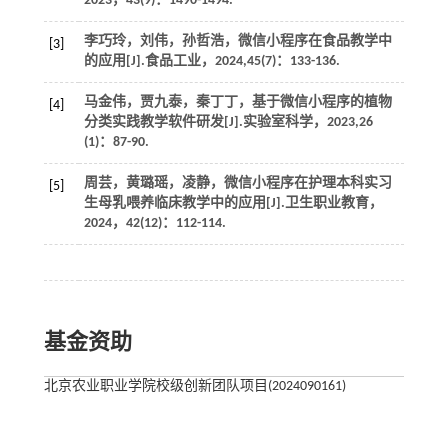
2023
，
43
(9)：1490-1494.
李巧玲，刘伟，孙哲浩，微信小程序在食品教学中
[3]
的应用[J].
食品工业
，
2024
,
45
(7)：133-136.
马金伟，贾九泰，秦丁丁，基于微信小程序的植物
[4]
分类实践教学软件研发[J].
实验室科学
，
2023
,
26
(1)：87-90.
周芸，黄璐瑶，凌静，微信小程序在护理本科实习
[5]
生母乳喂养临床教学中的应用[J].
卫生职业教育
，
2024
，
42
(12)：112-114.
基金资助
北京农业职业学院校级创新团队项目(2024090161)