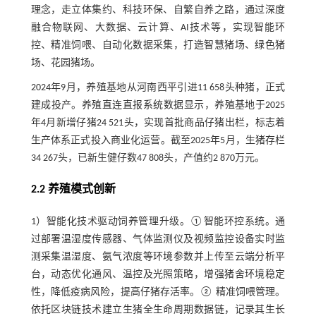
理念，走立体集约、科技环保、自繁自养之路，通过深度
融合物联网、大数据、云计算、AI技术等，实现智能环
控、精准饲喂、自动化数据采集，打造智慧猪场、绿色猪
场、花园猪场。
2024年9月，养殖基地从河南西平引进11 658头种猪，正式
建成投产。养殖直连直报系统数据显示，养殖基地于2025
年4月新增仔猪24 521头，实现首批商品仔猪出栏，标志着
生产体系正式投入商业化运营。截至2025年5月，生猪存栏
34 267头，已新生健仔数47 808头，产值约2 870万元。
2.2 养殖模式创新
1）智能化技术驱动饲养管理升级。①智能环控系统。通
过部署温湿度传感器、气体监测仪及视频监控设备实时监
测采集温湿度、氨气浓度等环境参数并上传至云端分析平
台，动态优化通风、温控及光照策略，增强猪舍环境稳定
性，降低疫病风险，提高仔猪存活率。② 精准饲喂管理。
依托区块链技术建立生猪全生命周期数据链，记录其生长