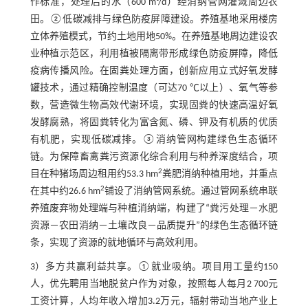
作标准，处理后的水（600 m³/d）经消纳管网灌溉周边农
田。②低碳减排与绿色防疫屏障建设。养殖基地采用楼房
立体养殖模式，节约土地用地50%。在养殖基地周边建设农
业种植示范区，利用植被隔离带形成绿色防疫屏障，降低
疫病传播风险。在固粪处理方面，创新应用立式好氧发酵
罐技术，通过精确控制温度（可达70 ℃以上）、氧气等参
数，营造微生物高效代谢环境，实现固粪的快速高温好氧
发酵腐熟，将固粪转化为富含氮、磷、钾及有机质的优质
有机肥，实现低碳减排。③消纳管网构建绿色生态循环
链。为保障畜禽粪污资源化综合利用与种养深度结合，项
2
目在种猪场周边租用约53.3 hm
粪肥消纳种植用地，并重点
2
在其中约26.6 hm
铺设了消纳管网系统。通过管网系统串联
养殖废弃物处理端与种植消纳端，构建了“粪污处理－水肥
资源－农田消纳－土壤改良－品质提升”的绿色生态循环链
条，实现了资源的就地循环与高效利用。
3）多方共赢利益共享。①就业吸纳。项目用工量约150
人，优先聘用当地脱贫户作为对象，按照每人每月2 700元
工资计算，人均年收入增加3.2万元，辐射带动当地产业上