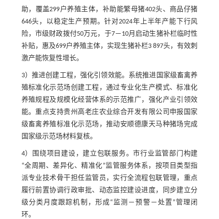
助，覆盖299户养殖主体，补助能繁母猪402头、商品仔猪
646头，以稳定生产预期。针对2024年上半年产能下行风
险，市级财政拨付50万元，于7－10月启动生猪补栏临时性
补贴，惠及699户养殖主体，实现生猪补栏3 897头，有效刺
激产能恢复性增长。
3）推进创建工程，强化引领效能。系统推进国家级畜禽养
殖标准化示范场创建工程，通过专业化生产模式、标准化
养殖规程及规模化经营体系的示范推广，强化产业引领效
能。重点支持贵州高老庄农业综合开发有限公司申报国家
级畜禽养殖标准化示范场，推动安顺德康天马种猪场完成
国家级示范场材料复核。
4）围绕项目建设，建立包联服务。市行业监管部门构建
“全周期、差异化、精准化”监管服务体系，按项目类型指
派专业技术骨干担任监管员，实行全流程包联管理，重点
履行前置协调行政审批、动态监控建设进度，同步建立分
级分类月度跟踪机制，形成“监测－预警－处置”管理闭
环。