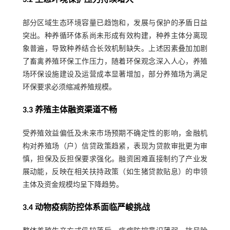
3.2 生态环境保护压力持续增大
部分区域生态环境容量已趋饱和，发展与保护的矛盾日益
突出。种养循环体系尚未形成有效构建，种养主体分离现
象普遍，导致种养结合长效机制缺失。上述因素叠加加剧
了畜禽养殖环保工作压力，随着环保观念深入人心，养殖
场环保设施建设及运营成本显著增加，部分养殖场为满足
环保要求必须缩减养殖规模。
3.3 养殖主体融资渠道不畅
受养殖效益偏低及未来市场预期不确定性的影响，金融机
构对养殖场（户）信贷政策趋紧，表现为贷款审批更为审
慎，担保及反担保要求强化。融资困难直接制约了产业发
展动能，反映在相关扶持政策（如生猪贷款贴息）的申领
主体及资金规模均呈下降趋势。
3.4 动物疫病防控体系面临严峻挑战