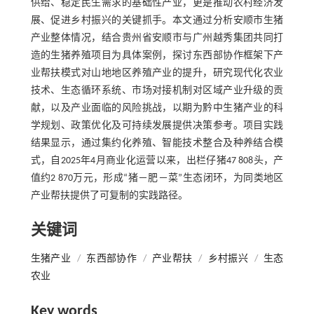
供给、稳定民生需求的基础性产业，更是推动农村经济发
展、促进乡村振兴的关键抓手。本文通过分析安顺市生猪
产业整体情况，结合贵州省安顺市与广州越秀集团共同打
造的生猪养殖项目为具体案例，探讨东西部协作框架下产
业帮扶模式对山地地区养殖产业的提升，研究现代化农业
技术、生态循环系统、市场对接机制对区域产业升级的贡
献，以及产业面临的风险挑战，以期为黔中生猪产业的科
学规划、政策优化及可持续发展提供决策参考。项目实践
结果显示，通过集约化养殖、智能技术整合及种养结合模
式，自2025年4月商业化运营以来，出栏仔猪47 808头，产
值约2 870万元，形成“猪－肥－菜”生态闭环，为同类地区
产业帮扶提供了可复制的实践路径。
关键词
生猪产业
/
东西部协作
/
产业帮扶
/
乡村振兴
/
生态
农业
Key words