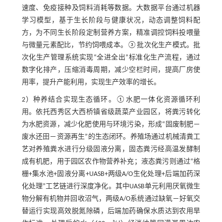
速度、免疫接种及饲料消耗等数据。大数据平台通过机器
学习模型，基于生长阶段与健康状况，动态调整饲料配
方，为不同生长阶段定制营养方案，精准调控饲料投喂量
与微量元素配比，节约饲喂成本。③批次化生产模式。批
次化生产管理系统实现“全进全出”标准化生产流程，通过
数字化排产，压缩消毒周期，减少空栏时间，提高厂房使
用率，提升产能利用，实现生产效率的增长。
2）种养结合实现生态循环。①水肥一体化资源循环利
用。依托西秀区大西桥镇省级蔬菜产业园区，将粪污转化
为水肥资源，减少化肥使用与环境污染，形成“固废制肥－
废水还田－资源再生”的生态闭环。养殖场通过机械清粪工
艺对养殖粪水进行分级固液分离，固态粪污经高温发酵制
成有机肥，用于园区农作物营养补充；液态粪污则通过“格
栅+集水池+固液分离+UASB+两级A/O生化处理+后端加药深
化处理”工艺链进行深度净化。其中UASB单元利用厌氧微生
物分解有机物并回收沼气，两级A/O系统通过缺氧－好氧交
替运行实现高效脱氮除磷，后端加药确保水质达到农用旱