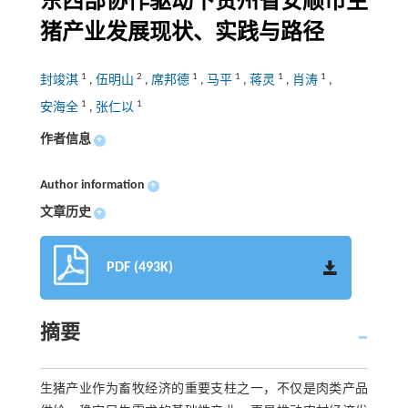
东西部协作驱动下贵州省安顺市生
猪产业发展现状、实践与路径
1
2
1
1
1
1
封竣淇
,
伍明山
,
席邦德
,
马平
,
蒋灵
,
肖涛
,
1
1
安海全
,
张仁以
作者信息
+
Author information
+
文章历史
+
PDF (493K)
摘要
生猪产业作为畜牧经济的重要支柱之一，不仅是肉类产品