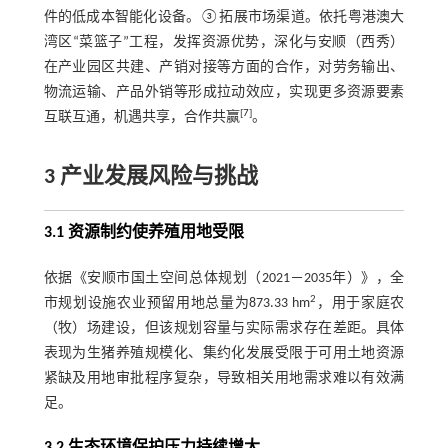
件的低成本智能化设备。③拓展市场渠道。依托粤港澳大
湾区“菜篮子”工程，发挥资源优势，深化与安顺（西秀）
在产业园区共建、产销对接等方面的合作，对劳务输出、
物流运输、产品外销等形成拉动效应，实现更多资源要素
[
7
]
互联互通，机遇共享，合作共赢
。
3 产业发展风险与挑战
3.1 资源制约使养殖用地受限
依据《安顺市国土空间总体规划（2021－2035年）》，全
2
市规划设施农业预留用地总量为873.33 hm
，用于家庭农
（牧）场建设，但该规划容量与实际需求存在差距。具体
表现为生猪养殖规模化、集约化发展受限于可用土地资源
紧缺及用地审批程序复杂，导致相关用地需求难以有效满
足。