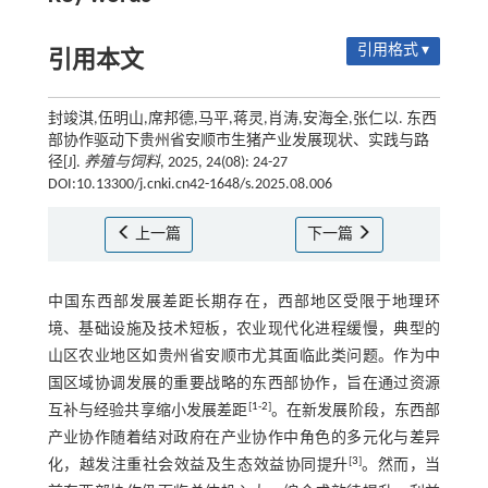
引用格式 ▾
引用本文
封竣淇,伍明山,席邦德,马平,蒋灵,肖涛,安海全,张仁以. 东西
部协作驱动下贵州省安顺市生猪产业发展现状、实践与路
径[J].
养殖与饲料
, 2025, 24(08): 24-27
DOI:10.13300/j.cnki.cn42-1648/s.2025.08.006
上一篇
下一篇
中国东西部发展差距长期存在，西部地区受限于地理环
境、基础设施及技术短板，农业现代化进程缓慢，典型的
山区农业地区如贵州省安顺市尤其面临此类问题。作为中
国区域协调发展的重要战略的东西部协作，旨在通过资源
[
1
-
2
]
互补与经验共享缩小发展差距
。在新发展阶段，东西部
产业协作随着结对政府在产业协作中角色的多元化与差异
[
3
]
化，越发注重社会效益及生态效益协同提升
。然而，当