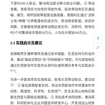
下游约500人就业，解决周边部分群众就业问题。②带动
发展。发挥项目方向性的导航作用，促进带动附近交通运
输、餐饮、秸秆回收等配套设施发展。周围村庄通过“流转
土地+种植”与养殖基地形成合作，带动增收致富。经初步
测算，生猪基地将直接带动周边安庄村、河桥村、狗场屯
村3个村集体经济增收30万元，人均合计增加500万元。
2.3 实践启示及建议
安顺越秀生猪养殖项目通过技术赋能、生态协同与利益共
享，推动“输血式帮扶”向“可持续振兴”转型，可为其他地区
通过东西部协作实现农业现代化提供理论参考与实践启示
[
4
-
5
]
。
为进一步提高项目实践收益，发挥示范带动效应，建议如
下：①强化政策配套支持，突出东西部协作专项基金的专
[
6
]
向性、精准性、科学性、实效性
，优先支持山地地区智
能化改造与基础设施建设。②深化技术协同创新。推动高
校、科研机构与企业共建技术研发中心，开发适应山地条