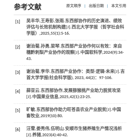
参考文献
原文顺序
|
出版日期
|
本文引用
吴丰华,王寿彭,张雨.东西部协作的历史演进、绩效
[1]
评估与长效机制构建[J].
西北大学学报（哲学社会科
学版）
,
2025
,
55
(1):5-16.
谢治菊,孙勇,梁琴.东西部产业协作何以有效：来自
[2]
穗黔刺梨产业协作的观察[J].
中国软科学
,
2024
(9):34-
43.
谢治菊,李华.东西部产业协作：类型·逻辑·未来[J].
吉
[3]
首大学学报(社会科学版)
,
2023
,
44
(2)：97-106.
薛亚云.东西部协作,发展猕猴桃产业助力脱贫攻坚
[4]
[J].
中国果业信息
,
2025
,
42
(1):23-25.
旷敏.东西部协作助力旺苍县农业产业脱贫[J].
中国
[5]
畜牧业
,
2019
(10):80.
汪雪,娄秀伟,伍明山.安顺市生猪养殖生产情况浅析
[6]
[J].
养猪
,
2023
(4):40-42.