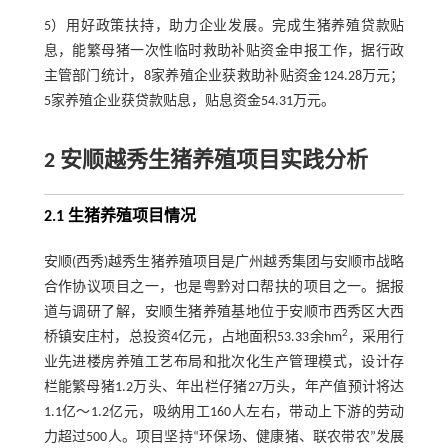
5）用好政策扶持，助力企业发展。完成生猪养殖贷款贴
息，能繁母猪一次性临时救助补贴资金申报工作，据行政
主管部门统计，8家养殖企业获救助补贴资金124.28万元；
5家养殖企业获贷款贴息，贴息资金54.31万元。
2 安顺越秀生猪养殖项目实践分析
2.1 生猪养殖项目情况
安顺(西秀)越秀生猪养殖项目是广州越秀集团与安顺市战略
合作协议项目之一，也是粤黔对口帮扶的项目之一。据报
道与调研了解，安顺生猪养殖基地位于安顺市西秀区大西
2
桥镇安庄村，总投资4亿元，占地面积53.33余hm
，采用行
业先进楼房养殖工艺布局和批次化生产管理模式，设计存
栏能繁母猪1.2万头、年出栏仔猪27万头，年产值预计将达
1.1亿～1.2亿元，吸纳用工160人左右，带动上下游的劳动
力超过500人。项目坚持“环保场、健康猪、联农带农”发展