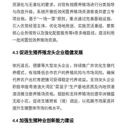
资源化与无害化的要求，对现有规模养殖场进行分类指导
与改造升级。系统开展低效闲置养殖场资源普查并建立专
项台账。基于“一场一策”原则，重点通过完善基础设施、
引入优势经营主体、优化场地用途、实施灵活重组、聚焦
核心业务增效以及强化配套服务等6条多维路径，盘活利用
一批闲置低效养殖场资源。
4.3 促进生猪养殖龙头企业稳健发展
依托温氏、德康等大型龙头企业，持续推广并优化生猪代
养模式，有效降低合作农户的养殖风险与市场风险。确保
代养农户出栏育肥猪可获得稳定代养收益。支持龙头企业
积极申报粤港澳大湾区“菜篮子”生产基地资质及内地供港
澳活猪注册养殖场资格。鼓励和支持养殖场创建非洲猪瘟
无疫小区，促进生猪跨省（境）调运，以拓展市场渠道并
提升生猪整体市场价格水平。
4.4 加强生猪种业创新能力建设