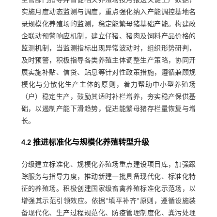
主管部门指导并督促相关养殖场按月报送关键生产数据，
实施月度动态监测与调度，重点强化纳入产能调控基地名
录规模化养殖场的监测，稳定能繁母猪基础产能。构建政
企联动预警响应机制，建立仔猪、猪肉及饲料产品价格的
监测机制，当监测指标出现异常波动时，组织形势研判，
及时预警，积极指导各类养殖主体调整生产策略，协同开
展实施补贴、信贷、贴息等针对性政策措施，遵循兼顾规
模化与分散化生产主体的原则，着力帮助中小型养殖场
（户）稳定生产，鼓励其适时补栏增养，夯实稳产保供基
础，以遏制产能下滑趋势，促进能繁母猪存栏量恢复与增
长。
4.2 推进标准化与规模化养殖转型升级
分级建立标准化、规模化养殖场重点建设项目库，加强跟
踪服务与指导力度，推动新建一批具备现代化、标准化特
征的养殖场。积极创建国家级畜禽养殖标准化示范场，以
增强其示范引领效应。依据“填平补齐”原则，遵循设施装
备现代化、生产过程规范化、防疫管理制度化、粪污处理