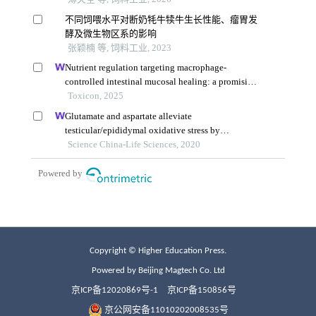
Copyright © Higher Education Press.
Powered by Beijing Magtech Co. Ltd
京ICP备12020869号-1
京ICP备150856号
京公网安备11010202008535号