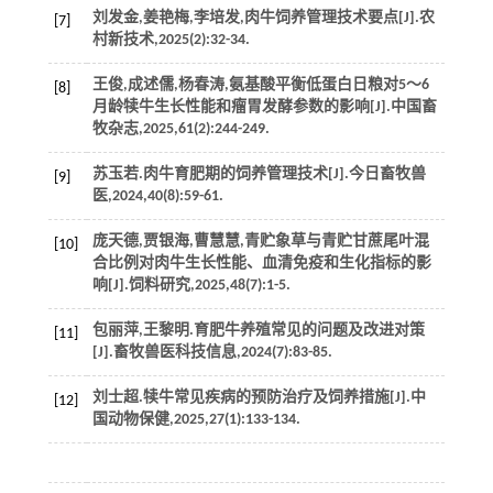
刘发金,姜艳梅,李培发,肉牛饲养管理技术要点[J].
农
[7]
村新技术
,
2025
(2):32-34.
王俊,成述儒,杨春涛,氨基酸平衡低蛋白日粮对5～6
[8]
月龄犊牛生长性能和瘤胃发酵参数的影响[J].
中国畜
牧杂志
,
2025
,
61
(2):244-249.
苏玉若.肉牛育肥期的饲养管理技术[J].
今日畜牧兽
[9]
医
,
2024
,
40
(8):59-61.
庞天德,贾银海,曹慧慧,青贮象草与青贮甘蔗尾叶混
[10]
合比例对肉牛生长性能、血清免疫和生化指标的影
响[J].
饲料研究
,
2025
,
48
(7):1-5.
包丽萍,王黎明.育肥牛养殖常见的问题及改进对策
[11]
[J].
畜牧兽医科技信息
,
2024
(7):83-85.
刘士超.犊牛常见疾病的预防治疗及饲养措施[J].
中
[12]
国动物保健
,
2025
,
27
(1):133-134.