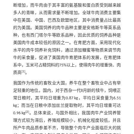
断增加，而牛肉由于其丰富的氨基酸和蛋白质受到越来越
多人的青睐，从而需求量不断增加。全球牛肉消费主要集
中在美国、中国、巴西及欧盟地区，其中消费量占比最高
的为美国。美国饲养的肉牛品种主要是安格斯牛等英系品
种，也有西门塔尔牛等欧系品种，因此优质的饲养品种是
美国肉牛成本较低的原因之一。在育肥方面，采用现代化
水平的肉牛饲养补充饲料，通过添加糖蜜等物质来调节肉
牛的采食量，促进了美国肉牛育肥体系的发展，在育肥体
系中，玉米可占精饲料的75%以上，使得肉牛的增重快、肉
[
1
]
质高
。
我国作为传统的畜牧业大国，养牛在整个畜牧业中占有举
足轻重的地位。国内，对于西杂一代8月龄的犊牛，饲喂正
常日粮时，其平均日增重为0.87 kg，平均日采食量为6.51
kg；而当在日粮中添加丝兰提取物时，其平均日增重可达
[
2
]
0.96 kg
。总体来说，与国外相比，我国肉牛产业饲养管
理方式较为滞后，养殖规模较小，机械化程度较低，并且
所产牛肉品质参差不齐，导致整个肉牛产业面临巨大的挑