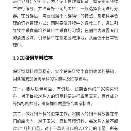
进行分群；分群前，为了便于管理和记录，需要提前将犊
牛进行编号，并准备好不同的围栏；一般选择夜间进行分
群。在分群后，需要根据不同群犊牛的特点，制定科学合
理的饲养管理方式；同时要做好犊牛的调教工作，通过引
导犊牛采食而培养其自主采食的习惯；在圈舍内设置专门
的清洁区域，引导犊牛在指定区域排泄，从而便于日常管
[
5
]
理
。
3.3 加强饲草料贮存
保证饲草料质量稳定、安全是保证犊牛育肥效果的基础，
因此需要加强饲草料的采购以及贮存管理。
其一，要从质量可靠、有资质、长期合作的厂家购买饲
料，对于每批次购入的饲草料要进行霉菌毒素、营养成分
等指标的检测，确保饲料质量符合国家标准。
其二，做好饲草料的贮存工作，将购入的饲草料放置在专
门的库房内，对于玉米、豆粕等精饲料，每次购入量不超
过1个月的用量，对于干草则可以购入3个月的用量。所有