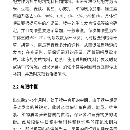
配方作为犊牛的精饲料补饲饲料。玉米豆粕型的配方为玉
米、豆粕、麦麸、食盐、小苏打、矿物质添加剂、维生素
添加剂各占50%、30%、15%、1%、1%、2%和1%。具体饲
喂量要根据母牛的产奶量、犊牛的生长发育情况等综合确
定，并且饲喂量要逐渐增加，一般来说，每次饲喂量为犊
牛体重的1%～2%，饲喂次数为2～3次；同时也要饲喂青干
草、胡萝卜、南瓜等青绿多汁的饲料，从而促进胃肠道的
发育；在补饲时，要保证饲料的质量，严禁饲喂发霉变
质、冰冻的劣质饲料，也禁止使用过期的饲料；要及时观
察犊牛的情况，出现厌食、消化不良等问题时要立即停止
[
6
]
补饲，并及时采取救治措施
。
2.2 育肥中期
出生后2～6个月时，处于犊牛育肥的中期，由于犊牛期是
骨架发育的关键期，此时必须保证蛋白质、能量、维生
素、矿物质等营养物质的供给，保证各种营养物质的均
衡。此阶段犊牛日粮中精饲料和粗饲料的搭配比例为
3∶7，即以粗饲料的供给为主。常用的粗饲料包括优质青