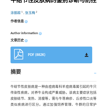
牛结节性皮肤病的鉴别诊断与防控
1
2
涂振超
,
张玉梅
作者信息
+
Author information
+
文章历史
+
PDF (882K)
摘要
牛结节性皮肤病是一种由痘病毒科羊痘病毒属引起的牛只
传染性疾病，对养牛业构成严重威胁。该病主要症状包括
皮肤结节、发热、消瘦等，需与牛荨麻疹、丘疹性口炎等
类似疾病进行区分。通过加强饲养管理、牛群的日常护