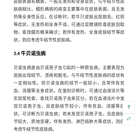
皮肤表面有鳞屑，一般无发热和全身症状。与牛结节性皮
肤病相比，蠕形螨病的病变主要集中在皮肤表面，且无发
热等全身性反应。在诊断时，若牛只皮肤出现脱毛、红斑
等症状，无发热和全身不适，可通过显微镜检查皮肤刮取
物，查找蠕形螨来确诊；若伴有发热、全身皮肤结节等症
状，则应考虑牛结节性皮肤病。
3.4 牛贝诺虫病
贝诺虫病是由贝诺孢子虫引起的一种原虫病，主要表现为
皮肤出现结节、溃疡和脱毛，与牛结节性皮肤病的症状有
一定相似性。但贝诺虫病的结节一般较小，且常伴有贫
血、消瘦等全身症状。在鉴别诊断时，可通过血液涂片等
实验室检查，查找贝诺孢子虫来区分。若在血液涂片中发
现贝诺孢子虫，且皮肤结节较小，伴有贫血、消瘦等症
状，可诊断为贝诺虫病；若未发现贝诺孢子虫，且皮肤结
节较大、质地坚硬，伴有发热、淋巴结肿大等症状，则应
考虑牛结节性皮肤病。