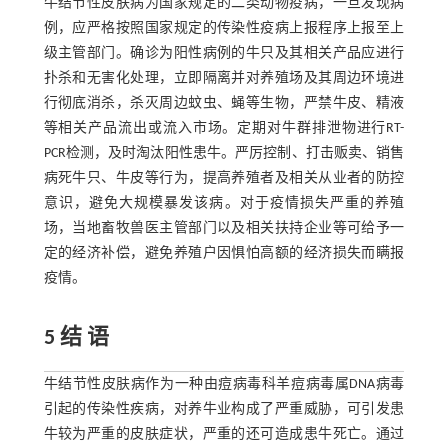
牛结节性皮肤病为国家规定的二类动物疫病，一旦发现病
例，应严格按照国家规定的传染性疫病上报程序上报至上
级主管部门。确诊为阳性病例的牛只及其相关产品应进行
扑杀和无害化处理，立即隔离并对养殖场及其周边环境进
行彻底消杀，杀灭周边蚊虫、蝇等生物，严禁牛皮、精液
等相关产品流出或流入市场。定期对牛群排泄物进行RT-
PCR检测，及时淘汰阳性患牛。严厉控制、打击贩卖、销售
病死牛只、牛皮等行为，提高养殖者及相关从业者的防控
意识，避免大规模暴发该病。对于疫情损失严重的养殖
场，当地畜牧兽医主管部门以及相关扶持企业等可给予一
定的经济补偿，避免养殖户因惧怕高额的经济损失而瞒报
疫情。
5 结 语
牛结节性皮肤病作为一种由痘病毒科羊痘病毒属DNA病毒
引起的传染性疾病，对养牛业构成了严重威胁，可引发患
牛较为严重的皮肤症状，严重的还可造成患牛死亡。通过