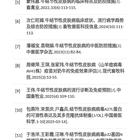
蒙伟嘉.牛结节性皮肤病的临床特点及防控措施[J].
[5]
畜禽业
,
2022
,
33
(4):113-115.
次仁旺姆.牛结节性皮肤病临床症状、流行病学趋势
[6]
及综合防控措施[J].
畜牧兽医科技信息
,
2024
(10):111-
113.
潘福宝,袁晓娟.牛结节性皮肤病的中医防控措施[J].
[7]
中兽医学杂志
,
2023
(11):82-84.
周继萍,王琪,张家玮,牛结节性皮肤病（山羊痘病毒
[8]
AV41株）疫苗对奶牛的免疫效果评估[J].
现代畜牧科
技
,
2025
(3):53-55.
王伟.牛结节性皮肤病的流行诊断及免疫预防[J].
中
[9]
国畜牧业
,
2025
(4):109-110.
包燕玲,宋昱庆,户鑫兵,结节性皮肤病病毒A27L蛋白
[10]
的可溶性表达及其多克隆抗体制备[J/OL].
中国兽医
科学
,
1
-10[2025-03-14].
于浩洋,王彩霞,汪琳,牛结节性皮肤病病毒
p32
基因N
[11]