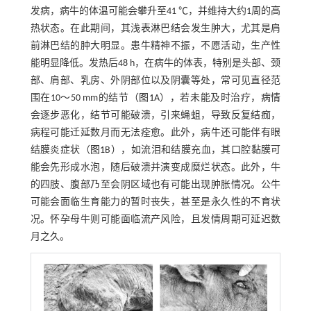
发病，病牛的体温可能会攀升至41 ℃，并维持大约1周的高
热状态。在此期间，其浅表淋巴结会发生肿大，尤其是肩
前淋巴结的肿大明显。患牛精神不振，不愿活动，生产性
能明显降低。发热后48 h，在病牛的体表，特别是头部、颈
部、肩部、乳房、外阴部位以及阴囊等处，常可见直径范
围在10～50 mm的结节（
图1
A），若未能及时治疗，病情
会逐步恶化，结节可能破溃，引来蝇蛆，导致反复结痂，
病程可能迁延数月而无法痊愈。此外，病牛还可能伴有眼
结膜炎症状（
图1
B），如流泪和结膜充血，其口腔黏膜可
能会先形成水泡，随后破溃并演变成糜烂状态。此外，牛
的四肢、腹部乃至会阴区域也有可能出现肿胀情况。公牛
可能会面临生育能力的暂时丧失，甚至是永久性的不育状
况。怀孕母牛则可能面临流产风险，且发情周期可延迟数
月之久。