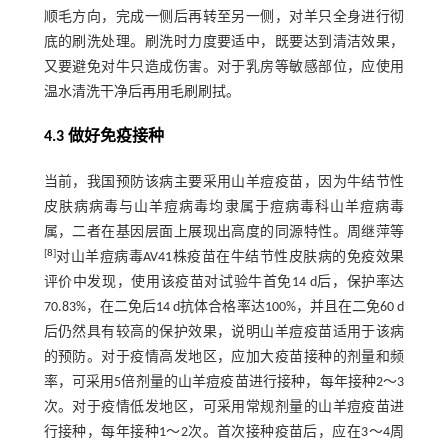
顺毛方向，完成一侧后再转至另一侧，对羊只全身进行彻
底的刷洗处理。刷洗时力度要适中，既要达到清洁效果，
又要避免对牛只造成伤害。对于乳房等敏感部位，应使用
温水清洗干净后再用毛刷刷拭。
4.3 做好免疫接种
当前，我国预防该病主要采用山羊痘疫苗，因为牛结节性
皮肤病病毒与山羊痘病毒均隶属于痘病毒科山羊痘病毒
属，二者在基因层面上展现出高度的同源特性。周继萍等
[
8
]
对山羊痘病毒AV41株疫苗在牛结节性皮肤病的免疫效果
评价中发现，使用该疫苗对试验牛首免14 d后，保护率达
70.83%，在二免后14 d抗体合格率达100%，并且在二免60 d
后仍然具有较高的保护效果，说明山羊痘疫苗适用于该病
的预防。对于疫情高发地区，应加大疫苗接种的剂量和频
率，可采用5倍剂量的山羊痘疫苗进行接种，每年接种2～3
次。对于疫情低发地区，可采用常规剂量的山羊痘疫苗进
行接种，每年接种1～2次。首次接种疫苗后，应在3～4周