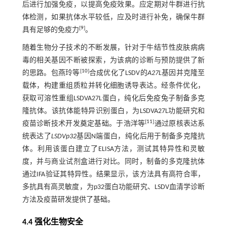
后进行加强免疫，以提高免疫效果。应定期对牛群进行抗
体检测，如果抗体水平较低，应及时进行补免，确保牛群
[
9
]
具有足够的免疫力
。
随着生物分子技术的不断发展，针对于牛结节性皮肤病病
毒的相关基因不断被探索，为该病的诊断与预防提供了新
[
10
]
的思路。包燕玲等
合成优化了LSDV的
A27L
基因并克隆至
载体，构建重组质粒并转化细胞诱导表达。经条件优化，
获取可溶性重组LSDVA27L蛋白，纯化后免疫兔子制备多克
隆抗体。该抗体能特异识别蛋白，为LSDVA27L功能研究和
[
11
]
疫苗诊断技术开发奠定基础。于浩洋等
通过原核表达系
统表达了
LSDVp32
基因N端蛋白，纯化后用于制备多克隆抗
体。利用该蛋白建立了ELISA方法，测试其特异性和灵敏
度，并与商业试剂盒进行对比。同时，制备的多克隆抗体
通过IFA验证其特异性。结果显示，该方法具有高符合率，
多抗具有高灵敏度，为p32蛋白功能研究、LSDV血清学诊断
方法及疫苗研发提供了基础。
4.4 强化生物安全