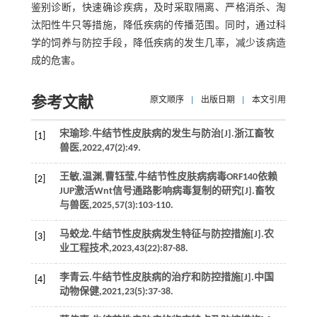
鉴别诊断，快速确诊疾病，及时采取隔离、严格消杀、淘
汰阳性牛只等措施，降低疾病的传播范围。同时，通过科
学的饲养与防控手段，降低疾病的发生几率，减少该病造
成的危害。
参考文献
原文顺序
|
出版日期
|
本文引用
宋瑜珍.牛结节性皮肤病的发生与防治[J].
浙江畜牧
[1]
兽医
,
2022
,
47
(2):49.
王敏,温渊,曹钰莹,牛结节性皮肤病病毒ORF140依赖
[2]
JUP激活Wnt信号通路影响病毒复制的研究[J].
畜牧
与兽医
,
2025
,
57
(3):103-110.
马蛟龙.牛结节性皮肤病发生特征与防控措施[J].
农
[3]
业工程技术
,
2023
,
43
(22):87-88.
李青云.牛结节性皮肤病的治疗和防控措施[J].
中国
[4]
动物保健
,
2021
,
23
(5):37-38.