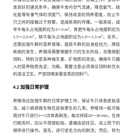
养殖场应做好牛舍及周围环境的清洁、消毒工作，保持牛
舍良好的通风条件，确保牛舍内空气流通，降低氨气、硫
[
4
]
化氢等有害气体的浓度
。保持适宜的饲养密度，防止牛
只之间的接触过于频繁，造成疾病的传播。一般来说，成
2
年牛每头占地面积应为2～3 m
，育肥牛每头占地面积应为
2
2
1.5～2.0 m
，犊牛每头占地面积应为1.0～1.5 m
。另外，
还需加强牛群的营养管理，提高牛群的自身抵抗力，降低
疾病的发生，养殖场需要根据牛只的生长阶段，合理搭配
饲料，特别注意各种维生素、矿物质的添加，确保牛只摄
入的营养物质充足、均衡。需要注意必须保证饲料和饮水
[
7
]
的清洁卫生，严禁饲喂发霉变质的饲料
。
4.2 加强日常护理
养殖场应加强牛群的日常护理工作，保证牛只体表皮肤清
洁，减少病原微生物在皮肤寄生的几率。养殖场一般可每
周对牛只进行1～2次体表刷洗，每次持续20～30 min，在进
行刷洗时，应从牛颈部起始，遵循由前往后、自上而下的
顺序进行操作。首先，进行逆毛方向的刷洗；然后，转为