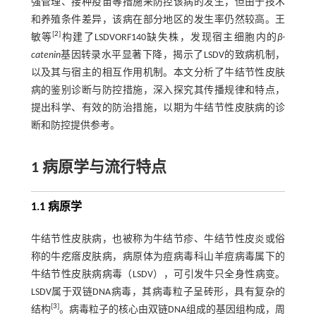
强管理、接种疫苗等措施来防控该病的发生，但由于技术
和养殖条件差异，该病在部分地区的发生率仍然较高。王
[
2
]
敏等
构建了LSDVORF140缺失株，发现宿主细胞内的
β
-
catenin
基因转录水平显著下降，揭示了LSDV的致病机制，
以及其与宿主的相互作用机制。本文分析了牛结节性皮肤
病的鉴别诊断与防控措施，深入探究其传播规律和特点，
提出科学、有效的防治措施，以期为牛结节性皮肤病的诊
断和防控提供参考。
1 病原学与流行特点
1.1 病原学
牛结节性皮肤病，也被称为牛结节疹、牛结节性皮炎或俗
称的牛疙瘩皮肤病，病原体为痘病毒科山羊痘病毒属下的
牛结节性皮肤病病毒（LSDV），可引发牛只全身性病变。
LSDV属于双链DNA病毒，其病毒粒子呈砖形，具有复杂的
[
3
]
结构
。病毒粒子的核心由双链DNA组成的基因组构成，周