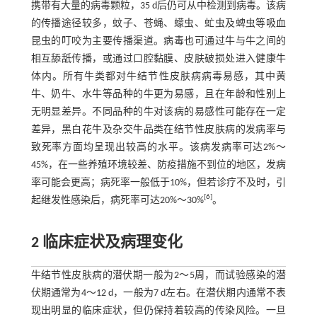
携带有大量的病毒颗粒，35 d后仍可从中检测到病毒。该病
的传播途径较多，蚊子、苍蝇、蠓虫、虻虫及蜱虫等吸血
昆虫的叮咬为主要传播渠道。病毒也可通过牛与牛之间的
相互舔舐传播，或通过口腔黏膜、皮肤破损处进入健康牛
体内。所有牛类都对牛结节性皮肤病病毒易感，其中黄
牛、奶牛、水牛等品种的牛更为易感，且在年龄和性别上
无明显差异。不同品种的牛对该病的易感性可能存在一定
差异，黑白花牛及杂交牛品类在结节性皮肤病的发病率与
致死率方面均呈现出较高的水平。该病发病率可达2%～
45%，在一些养殖环境较差、防疫措施不到位的地区，发病
率可能会更高；病死率一般低于10%，但若诊疗不及时，引
[
6
]
起继发性感染后，病死率可达20%～30%
。
2 临床症状及病理变化
牛结节性皮肤病的潜伏期一般为2～5周，而试验感染的潜
伏期通常为4～12 d，一般为7 d左右。在潜伏期内通常不表
现出明显的临床症状，但仍保持着较高的传染风险。一旦