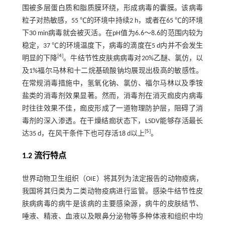
围被多层蛋白质和脂质膜环绕，形成病毒的囊膜。该病毒
粒子对热敏感，55 ℃的环境中持续2 h，或者在65 ℃的环境
下30 min病毒就会被灭活。在pH值为6.6～8.6的范围内较为
稳定，37 ℃的环境温度下，病毒的滴度在5 d内并不会发生
[
4
]
明显的下降
。牛结节性皮肤病病毒对20%乙醚、氯仿，以
及1%福尔马林和十二烷基硫酸钠均展现出极高的敏感性。
在常规消毒措施中，氢氧化钠、氯仿、福尔马林以及季铵
盐类的消毒剂效果显著。然而，消毒剂在消灭痂皮内病毒
时往往效果不佳，痂皮形成了一道物理防护层，阻碍了消
毒剂的深入渗透。在干燥结痂状态下，LSDV能够存活最长
[
5
]
达35 d，在风干条件下也可存活18 d以上
。
1.2 流行特点
世界动物卫生组织（OIE）将其列为法定报告的动物疫病，
我国将其归类为二类动物疫病进行监管。感染牛结节性皮
肤病病毒的病牛是该病的主要感染源，病牛的皮肤结节、
唾液、精液、血液以及眼鼻分泌物等多种体液和组织中均