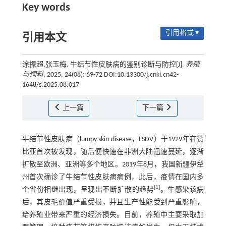
Key words
引用格式 ▾
引用本文
涂振超,张玉梅. 牛结节性皮肤病的鉴别诊断与防控[J].
养殖
与饲料
, 2025, 24(08): 69-72 DOI:10.13300/j.cnki.cn42-
1648/s.2025.08.017
上一篇
下一篇
牛结节性皮肤病（lumpy skin disease，LSDV）于1929年在赞
比亚首次被发现，随后便快速在非洲大陆迅速蔓延，逐渐
扩散至欧洲、亚洲等多个地区。2019年8月，我国新疆伊犁
州首次确诊了牛结节性皮肤病病例，此后，疫情在国内多
[
1
]
个省份相继出现，呈现出不断扩散的趋势
。牛感染该病
后，其皮毛价值严重受损，并且生产性能受到严重影响，
给养殖业带来严重的经济损失。目前，养殖中主要采取加