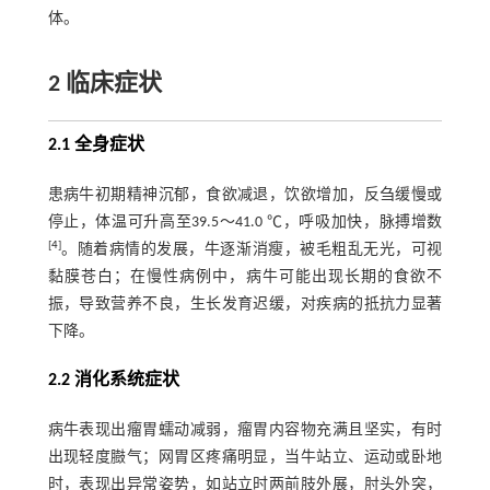
体。
2 临床症状
2.1 全身症状
患病牛初期精神沉郁，食欲减退，饮欲增加，反刍缓慢或
停止，体温可升高至39.5～41.0 ℃，呼吸加快，脉搏增数
[
4
]
。随着病情的发展，牛逐渐消瘦，被毛粗乱无光，可视
黏膜苍白；在慢性病例中，病牛可能出现长期的食欲不
振，导致营养不良，生长发育迟缓，对疾病的抵抗力显著
下降。
2.2 消化系统症状
病牛表现出瘤胃蠕动减弱，瘤胃内容物充满且坚实，有时
出现轻度臌气；网胃区疼痛明显，当牛站立、运动或卧地
时，表现出异常姿势，如站立时两前肢外展，肘头外突，