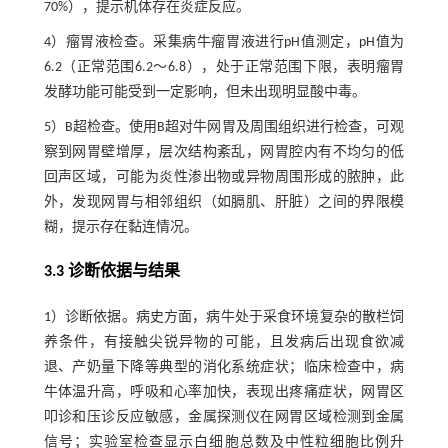
70%），提示机体存在炎症反应。
4）瘤胃液检查。采集病牛瘤胃液进行pH值测定，pH值为
6.2（正常范围6.2～6.8），处于正常范围下限，表明瘤胃
发酵功能可能受到一定影响，但未出现明显酸中毒。
5）B超检查。使用B超对牛网胃及周围组织进行检查，可观
察到网胃壁增厚，层次结构紊乱，网胃腔内有不均匀的低
回声区域，可能为炎性渗出物或异物周围形成的脓肿，此
外，发现网胃与相邻组织（如膈肌、肝脏）之间的界限模
糊，提示存在黏连情况。
3.3 诊断依据与结果
1）诊断依据。病史方面，病牛处于采食环境复杂的散栏饲
养条件，有接触尖锐异物的可能，且发病后出现食欲减
退、产奶量下降等典型的消化系统症状；临床检查中，病
牛体温升高，呼吸和心率加快，表现出疼痛症状，网胃区
叩诊和压诊反应敏感，金属探测仪在网胃区域检测到金属
信号；实验室检查显示白细胞总数及中性粒细胞比例升