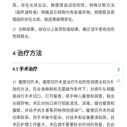
高，存在炎症反应，粪便潜血试验阳性；特殊诊断方法
（超声波检查）明确显示网胃内有金属异物，网胃壁及周
围组织存在炎症、黏连等病理变化。
2）诊断结果。综合以上各项检查结果，确诊该牛患有创伤
性网胃炎。
4 治疗方法
4.1 手术治疗
1）瘤胃切开术。瘤胃切开术是治疗牛创伤性网胃炎较为有
效的方法，在全身麻醉和无菌操作条件下，对病牛左侧腹
部进行手术切口，打开瘤胃，将手伸入瘤胃和网胃，取出
尖锐异物；术后对创口进行彻底清洗、消毒，缝合瘤胃和
[
7
]
腹壁，并给予抗生素等药物预防感染
。瘤胃切开术的成
功率较高，但手术操作复杂，对技术和设备要求较高，且
术后护理工作量大，术后病牛需要较长时间的恢复，在此