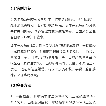
3.1 病例介绍
某奶牛场1头4岁荷斯坦奶牛，体重约650 kg，已产犊2胎，
处于泌乳高峰期，日产奶量约30 kg，该牛在发病前与其他
牛群共同饲养，饲养管理方式为散栏饲养，自由采食全混
合日粮（TMR）和饮水。
该牛在发病前1周，饲养员发现其食欲逐渐减退，采食量较
正常时减少约40%，对精饲料的采食量明显降低，但仍会少
量采食干草，同时，产奶量开始下降，日均产奶量降至18
kg左右；发病后第3天，出现精神沉郁、喜卧、不愿站立和
运动，驱赶时站立缓慢，行走时步态不稳，拱背，腹部蜷
缩，呈现疼痛表现。
3.2 检查方法
1）一般检查。测量病牛体温为39.8 ℃（正常范围37.5～
39.5 ℃），出现发热症状；呼吸频率为32次/min（正常范