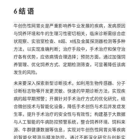
6 结 语
牛创伤性网胃炎是严重影响养牛业发展的疾病，发病原因
与饲养环境和牛的生理习性密切相关，临床诊断需综合症
状观察、实验室检查、B超、X线及金属探测器检测等多种
方法，以实现准确判断；治疗手段中，手术治疗和保守治
疗各有优势，应依病情合理选择；预防方面，通过加强饲
养管理、优化饲养方式、定期检测筛查，可显著降低该病
发生的风险。
未来要深入探索新型诊断技术，如利用生物传感器、分子
诊断标志物等开发更灵敏、快速的早期诊断方法，实现疾
病的超早期预警；开展针对手术治疗方式的优化研究，结
合微创技术与智能化设备，降低手术创伤与术后并发症发
生率，提升手术治疗的安全性与有效性；构建基于大数据
与人工智能的牛病防控预警系统，整合饲养环境、饲料来
源、牛群健康数据等信息，实现对牛创伤性网胃炎等疾病
的智能化预测与精准防控。通过不断深化研究与创新实