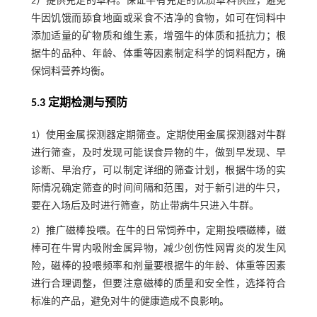
2）提供充足的草料。保证牛有充足的优质草料供应，避免
牛因饥饿而舔食地面或采食不洁净的食物，如可在饲料中
添加适量的矿物质和维生素，增强牛的体质和抵抗力；根
据牛的品种、年龄、体重等因素制定科学的饲料配方，确
保饲料营养均衡。
5.3 定期检测与预防
1）使用金属探测器定期筛查。定期使用金属探测器对牛群
进行筛查，及时发现可能误食异物的牛，做到早发现、早
诊断、早治疗，可以制定详细的筛查计划，根据牛场的实
际情况确定筛查的时间间隔和范围，对于新引进的牛只，
要在入场后及时进行筛查，防止带病牛只进入牛群。
2）推广磁棒投喂。在牛的日常饲养中，定期投喂磁棒，磁
棒可在牛胃内吸附金属异物，减少创伤性网胃炎的发生风
险，磁棒的投喂频率和剂量要根据牛的年龄、体重等因素
进行合理调整，但要注意磁棒的质量和安全性，选择符合
标准的产品，避免对牛的健康造成不良影响。