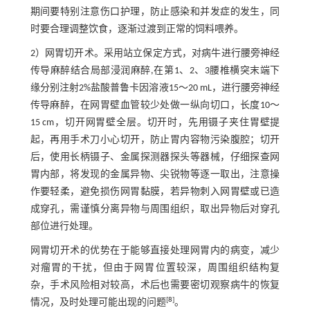
期间要特别注意伤口护理，防止感染和并发症的发生，同
时要合理调整饮食，逐渐过渡到正常的饲料喂养。
2）网胃切开术。采用站立保定方式，对病牛进行腰旁神经
传导麻醉结合局部浸润麻醉,在第1、2、3腰椎横突末端下
缘分别注射2%盐酸普鲁卡因溶液15～20 mL，进行腰旁神经
传导麻醉，在网胃壁血管较少处做一纵向切口，长度10～
15 cm，切开网胃壁全层。切开时，先用镊子夹住胃壁提
起，再用手术刀小心切开，防止胃内容物污染腹腔；切开
后，使用长柄镊子、金属探测器探头等器械，仔细探查网
胃内部，将发现的金属异物、尖锐物等逐一取出，注意操
作要轻柔，避免损伤网胃黏膜，若异物刺入网胃壁或已造
成穿孔，需谨慎分离异物与周围组织，取出异物后对穿孔
部位进行处理。
网胃切开术的优势在于能够直接处理网胃内的病变，减少
对瘤胃的干扰，但由于网胃位置较深，周围组织结构复
杂，手术风险相对较高，术后也需要密切观察病牛的恢复
[
8
]
情况，及时处理可能出现的问题
。