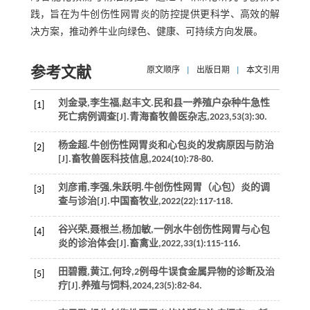
践，旨在为牛创伤性网胃炎的防控提供更科学、高效的解
决方案，推动养牛业向绿色、健康、可持续方向发展。
参考文献
原文顺序
|
出版日期
|
本文引用
刘金录,李生福,赵丰文.民和县一养殖户杂种牛急性
[1]
死亡病例调查[J].
青海畜牧兽医杂志
,
2023
,
53
(3):30.
杨金超.牛创伤性网胃炎和心包炎的发病原因与防治
[2]
[J].
畜牧兽医科技信息
,
2024
(10):78-80.
刘彦甫,李强,朱跃明.牛创伤性网胃（心包）炎的调
[3]
查与诊治[J].
中国畜牧业
,
2022
(22):117-118.
谷兴荣,聂根兰,杨加敏,一例水牛创伤性网胃与心包
[4]
炎的诊治体会[J].
畜禽业
,
2022
,
33
(1):115-116.
田碧霞,黄江,何玲,2例母牛误食金属异物的诊断及治
[5]
疗[J].
养殖与饲料
,
2024
,
23
(5):82-84.