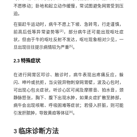
不愿移动；卧地和起立动作缓慢，常试图避免网胃受到压
迫。
在驱赶牛运动时，病牛不愿上下坡、急转弯，行走谨慎，
[
2
]
前高后低等异常姿势等
，部分病牛还可能出现呕吐症
状，但由于牛的呕吐反射不发达，呕吐现象相对少见，一
[
5
]
旦出现往往提示病情较为严重
。
2.3 特殊症状
在进行网胃区叩诊、触诊时，病牛表现出疼痛反应，躲
闪、呻吟或抗拒，当尖锐异物刺穿网胃壁，波及心包时，
可出现心包炎症状，听诊心区可闻及摩擦音、拍水音，颈
静脉怒张，胸下、腹下出现水肿，如果炎症扩散至肺部，
病牛会出现咳嗽、呼吸困难等症状；若侵入肝脏，则可能
[
6
]
引发肝脓肿，导致黄疸等体征
。
3 临床诊断方法