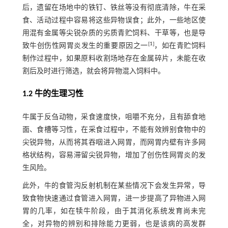
后，遗留在场地中的铁钉、铁丝等没有彻底清除，牛在采
食、活动过程中容易将这些异物误食；此外，一些地区使
用混有金属等尖锐杂质的劣质青贮饲料、干草等，也是导
[
1
]
致牛创伤性网胃炎发生的重要原因之一
，如在青贮饲料
制作过程中，如果原料收割场地存在金属碎片，未能在收
割后及时进行筛选，就会将异物混入饲料中。
1.2 牛的生理习性
牛属于反刍动物，采食速度快，咀嚼不充分，且有舔食地
面、食槽等习性，在采食过程中，不能有效辨别食物中的
尖锐异物，从而将其吞咽进入网胃，而网胃内壁有许多网
格状结构，容易滞留尖锐异物，增加了创伤性网胃炎的发
生风险。
此外，牛的食管沟反射机制在某些情况下会发生异常，导
致食物快速通过食管进入网胃，进一步提高了异物进入网
胃的几率，如在犊牛阶段，由于其消化系统发育尚未完
全，对异物的辨别和排除能力更弱，也是该病的高发群