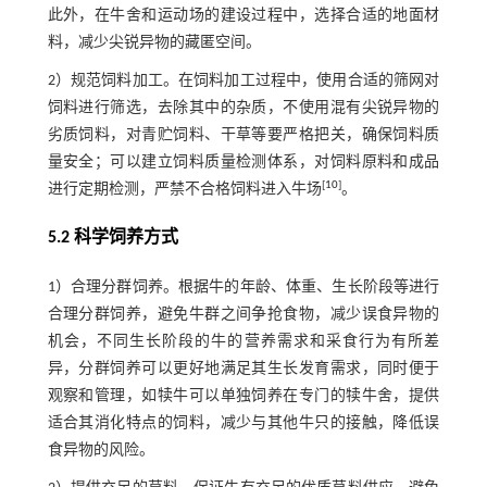
此外，在牛舍和运动场的建设过程中，选择合适的地面材
料，减少尖锐异物的藏匿空间。
2）规范饲料加工。在饲料加工过程中，使用合适的筛网对
饲料进行筛选，去除其中的杂质，不使用混有尖锐异物的
劣质饲料，对青贮饲料、干草等要严格把关，确保饲料质
量安全；可以建立饲料质量检测体系，对饲料原料和成品
[
10
]
进行定期检测，严禁不合格饲料进入牛场
。
5.2 科学饲养方式
1）合理分群饲养。根据牛的年龄、体重、生长阶段等进行
合理分群饲养，避免牛群之间争抢食物，减少误食异物的
机会，不同生长阶段的牛的营养需求和采食行为有所差
异，分群饲养可以更好地满足其生长发育需求，同时便于
观察和管理，如犊牛可以单独饲养在专门的犊牛舍，提供
适合其消化特点的饲料，减少与其他牛只的接触，降低误
食异物的风险。