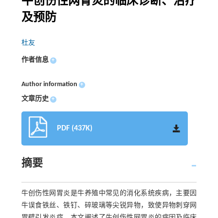
牛创伤性网胃炎的临床诊断、治疗
及预防
杜友
作者信息
+
Author information
+
文章历史
+
PDF (437K)
摘要
牛创伤性网胃炎是牛养殖中常见的消化系统疾病，主要因
牛误食铁丝、铁钉、碎玻璃等尖锐异物，致使异物刺穿网
胃壁引发炎症。本文阐述了牛创伤性网胃炎的病因及临床