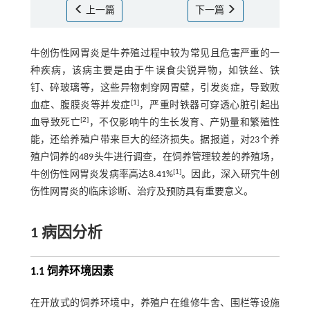
上一篇
下一篇
牛创伤性网胃炎是牛养殖过程中较为常见且危害严重的一
种疾病，该病主要是由于牛误食尖锐异物，如铁丝、铁
钉、碎玻璃等，这些异物刺穿网胃壁，引发炎症，导致败
[
1
]
血症、腹膜炎等并发症
，严重时铁器可穿透心脏引起出
[
2
]
血导致死亡
，不仅影响牛的生长发育、产奶量和繁殖性
能，还给养殖户带来巨大的经济损失。据报道，对23个养
殖户饲养的489头牛进行调查，在饲养管理较差的养殖场，
[
1
]
牛创伤性网胃炎发病率高达8.41%
。因此，深入研究牛创
伤性网胃炎的临床诊断、治疗及预防具有重要意义。
1 病因分析
1.1 饲养环境因素
在开放式的饲养环境中，养殖户在维修牛舍、围栏等设施