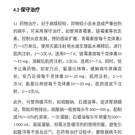
4.2 保守治疗
1）药物治疗。对于病情较轻、异物较小且未造成严重创伤
的病牛，可采用保守治疗，如使用青霉素、链霉素等抗生
素，控制炎症发展，预防感染扩散，青霉素按每千克体重2
万～3万单位，使用灭菌注射用水或生理盐水稀释后，进行
肌肉注射，2～3次/d，连用5～7 d；链霉素按每千克体重10
～15 mg，溶解后肌肉注射，2次/d，连用5～7 d。同时，给
予止痛药物，如安乃近、氨基比林等，缓解病牛疼痛症
状，安乃近按每千克体重10～20 mg，肌肉注射，2～3
次/d；氨基比林按每千克体重10～20 mg，肌肉或皮下注
射，2～3次/d。
此外，可使用缓泻剂，如硫酸钠、石蜡油等，促进胃肠蠕
动，帮助异物排出，硫酸钠一般按每头牛300～500 g，配制
成5%～10%的溶液，一次灌服；石蜡油每头牛用量为500～
1 000 mL，直接灌服，但需注意缓泻剂的使用剂量，避免引
[
9
]
起腹泻等不良反应
。在药物治疗过程中，要根据病牛的