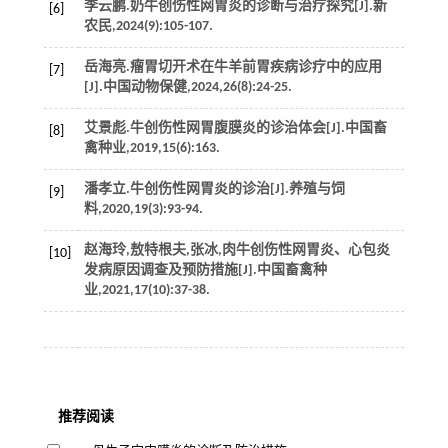
李云鹏.奶牛创伤性网胃炎的诊断与治疗探究[J].
新
[6]
农民
,
2024
(9):105-107.
岳海亮.瘤胃切开术在牛羊前胃疾病诊疗中的应用
[7]
[J].
中国动物保健
,
2024
,
26
(8):24-25.
艾景彪.牛创伤性网胃腹膜炎的诊治体会[J].
中国畜
[8]
禽种业
,
2019
,
15
(6):163.
潘孝立.牛创伤性网胃炎的诊治[J].
养殖与饲
[9]
料
,
2020
,
19
(3):93-94.
赵海玲,敖特根夫,张冰,肉牛创伤性网胃炎、心包炎
[10]
发病原因调查及预防措施[J].
中国畜禽种
业
,
2021
,
17
(10):37-38.