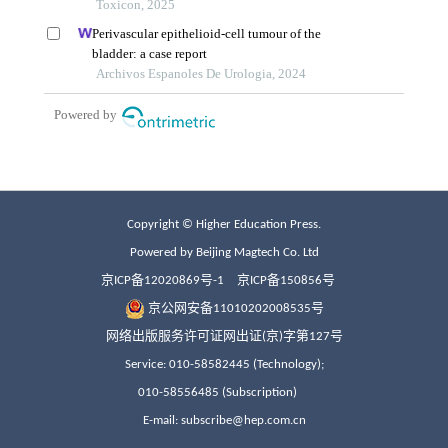
Copyright © Higher Education Press.
Powered by Beijing Magtech Co. Ltd
京ICP备12020869号-1
京ICP备150856号
京公网安备11010202008535号
网络出版服务许可证网出证(京)字第127号
Service: 010-58582445 (Technology);
010-58556485 (Subscription)
E-mail: subscribe@hep.com.cn