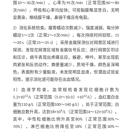
围10～30次/min），心率为95次/min（正常范围60～80
次/min），呼吸和心率均加快；可视黏膜略显苍白，无明
显黄染，眼结膜干燥，鼻镜干燥且有龟裂。
2）消化系统检查。瘤胃蠕动次数减少，强度减弱，每分钟
蠕动1～2次（正常2～3次/min），每次持续时间较短，15
～20 s（正常25～35 s）；采用金属探测仪对网胃区域进行
探测，发现在网胃区域有金属信号反应；进行网胃区叩诊
和压诊，病牛表现出疼痛反应，躲避、呻吟，甚至出现肌
肉紧张和反抗动作；粪便量减少，质地干燥，颜色呈深褐
色，表面附有少量黏液，未发现明显血液，但潜血试验呈
阳性，提示消化道可能存在出血情况。
3）血液学检查。血常规检查发现红细胞计数为
12
12
5.2×10
/L（正常范围（5.0～10.0）×10
/L），血红蛋白含
量为110 g/L（正常范围100～140 g/L），处于正常范围；白
9
9
细胞总数升高，达到18×10
/L（正常范围(4～12)×10
/L）。
其中，中性粒细胞比例升高至80%（正常范围30%～
70%），淋巴细胞比例降低至18%（正常范围30%～