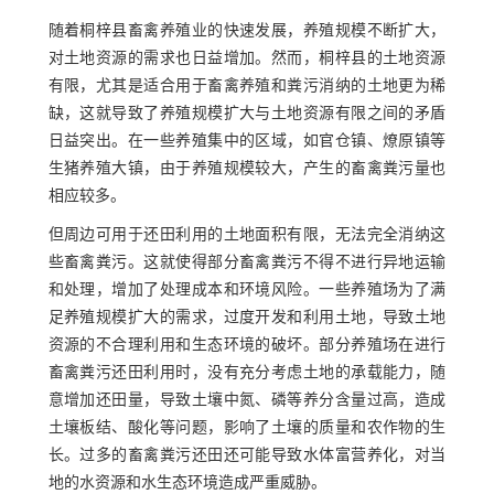
随着桐梓县畜禽养殖业的快速发展，养殖规模不断扩大，
对土地资源的需求也日益增加。然而，桐梓县的土地资源
有限，尤其是适合用于畜禽养殖和粪污消纳的土地更为稀
缺，这就导致了养殖规模扩大与土地资源有限之间的矛盾
日益突出。在一些养殖集中的区域，如官仓镇、燎原镇等
生猪养殖大镇，由于养殖规模较大，产生的畜禽粪污量也
相应较多。
但周边可用于还田利用的土地面积有限，无法完全消纳这
些畜禽粪污。这就使得部分畜禽粪污不得不进行异地运输
和处理，增加了处理成本和环境风险。一些养殖场为了满
足养殖规模扩大的需求，过度开发和利用土地，导致土地
资源的不合理利用和生态环境的破坏。部分养殖场在进行
畜禽粪污还田利用时，没有充分考虑土地的承载能力，随
意增加还田量，导致土壤中氮、磷等养分含量过高，造成
土壤板结、酸化等问题，影响了土壤的质量和农作物的生
长。过多的畜禽粪污还田还可能导致水体富营养化，对当
地的水资源和水生态环境造成严重威胁。