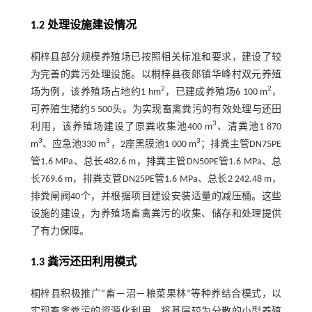
1.2 处理设施建设情况
桐梓县部分规模养殖场已按照相关标准和要求，建设了较
为完善的粪污处理设施。以桐梓县夜郎镇华峰村双元养殖
2
2
场为例，该养殖场占地约1 hm
，已建成养殖场6 100 m
，
可养殖生猪约5 500头。为实现畜禽粪污的有效处理与还田
3
利用，该养殖场建设了原粪收集池400 m
、清粪池1 870
3
3
3
m
、应急池330 m
，2座黑膜池1 000 m
；排粪主管DN75PE
管1.6 MPa、总长482.6 m，排粪主管DN50PE管1.6 MPa、总
长769.6 m，排粪支管DN25PE管1.6 MPa、总长2 242.48 m，
排粪闸阀40个，并根据项目建设安装适量的减压桶。这些
设施的建设，为养殖场畜禽粪污的收集、储存和处理提供
了有力保障。
1.3 粪污还田利用模式
桐梓县积极推广“畜－沼－粮菜果林”等种养结合模式，以
实现畜禽粪污的资源化利用。将基层较为分散的小型养殖