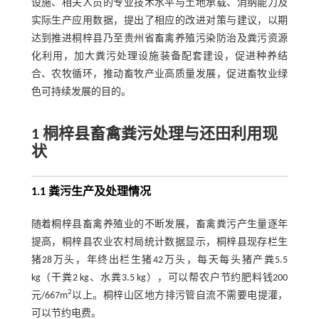
设施、相关人员的专业技术水平与土地承载、消纳能力及
实际生产应用数据，提出了相应的改进对策与建议，以期
达到推进桐梓县乃至贵州省畜禽养殖污染防治及粪污资源
化利用，加大粪污处理设施装备配套建设，促进种养结
合、农牧循环，推动畜牧产业高质量发展，促进畜牧业绿
色可持续发展的目的。
1 桐梓县畜禽粪污处理与还田利用现
状
1.1 粪污生产及处理情况
随着桐梓县畜禽养殖业的不断发展，畜禽粪污产生量逐年
提高，桐梓县农业农村局统计数据显示，桐梓县现存栏生
猪28万头，年终出栏生猪42万头，每天每头猪产粪5.5
kg（干粪2 kg、水粪3.5 kg），可以帮农户节约肥料钱200
2
元/667m
以上。桐梓山区地方排污管自流不需要电提灌，
可以节约电费。