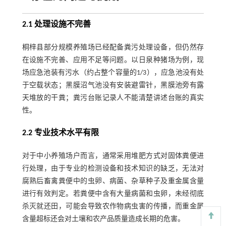
2.1 处理设施不完善
桐梓县部分规模养殖场已经配备粪污处理设备，但仍然存
在设施不完善、应用不足等问题。以日泉种猪场为例，现
场应急池装有污水（约占整个容量的1/3），应急池没有处
于空载状态；黑膜沼气池没有安装避雷针，黑膜池旁有露
天堆放的干粪；粪污台账记录人不能清楚讲述台账的真实
性。
2.2 专业技术水平有限
对于中小养殖场户而言，通常采用堆肥方式对固体粪便进
行处理，由于专业的检测设备和技术知识的缺乏，无法对
腐熟后畜禽粪便中的虫卵、病菌、杂草种子及重金属含量
进行有效判定。若粪便中含有大量病菌和虫卵，未经彻底
杀灭就还田，可能会导致农作物病虫害的传播，而重金属
含量超标还会对土壤和农产品质量造成长期的危害。