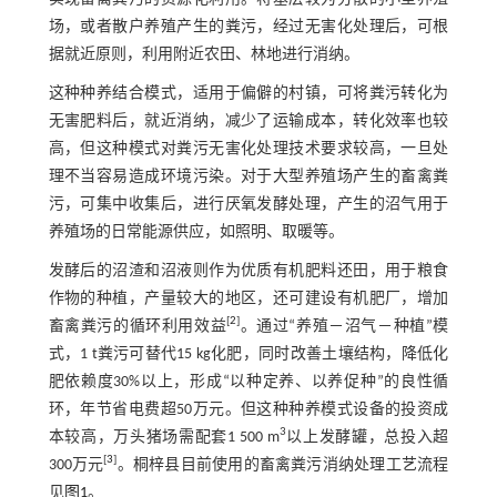
场，或者散户养殖产生的粪污，经过无害化处理后，可根
据就近原则，利用附近农田、林地进行消纳。
这种种养结合模式，适用于偏僻的村镇，可将粪污转化为
无害肥料后，就近消纳，减少了运输成本，转化效率也较
高，但这种模式对粪污无害化处理技术要求较高，一旦处
理不当容易造成环境污染。对于大型养殖场产生的畜禽粪
污，可集中收集后，进行厌氧发酵处理，产生的沼气用于
养殖场的日常能源供应，如照明、取暖等。
发酵后的沼渣和沼液则作为优质有机肥料还田，用于粮食
作物的种植，产量较大的地区，还可建设有机肥厂，增加
[
2
]
畜禽粪污的循环利用效益
。通过“养殖－沼气－种植”模
式，1 t粪污可替代15 kg化肥，同时改善土壤结构，降低化
肥依赖度30%以上，形成“以种定养、以养促种”的良性循
环，年节省电费超50万元。但这种种养模式设备的投资成
3
本较高，万头猪场需配套1 500 m
以上发酵罐，总投入超
[
3
]
300万元
。桐梓县目前使用的畜禽粪污消纳处理工艺流程
见
图1
。