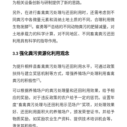
为相关设备创新与研制提供了新的思路。
另外，在进行畜禽粪污处理与还田利用时，还需考虑到不
同粪污中各微量元素和消纳土地土质的不同，合理利用微
[
5
]
[
6
]
生物发酵
。崔勇等
总结的不同动物粪污的肥替减量，对
土地承载力的科学计算，对不同地区、不同畜禽粪污还田
利用具有科学的指导作用。
3.3 强化粪污资源化利用观念
为提升桐梓县畜禽粪污处理与还田利用水平，可通过政策
扶持与建立奖惩机制等方式，增强养殖场户处理利用畜禽
[
7
]
粪污的积极性
。
可以根据养殖场户的粪污处理量和还田利用效果，给予相
应的奖励，对于违反政策的农户给予一定的惩罚。设置年
度“畜禽粪污处理与还田利用示范场户”奖项，对处理效果
好、还田利用面积大的养殖场户，颁发荣誉证书，并给予
物质奖励，如奖励农业生产资料、提供技术培训机会等，
激发其积极性。