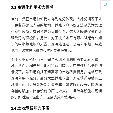
2.3 资源化利用观念落后
当前，粪肥市场价值尚未得到充分体现，大部分情况下处
于免费送都无人要的境地，养殖场户不仅无法从粪污处理
中获得收益，有时还需为运输付费，这大大降低了他们处
理粪污的积极性。另外，对于技术水平有限、缺乏专业知
识的中小养殖场户来说，粪污处理过于复杂和麻烦，导致
他们不愿意投入精力和时间去处理粪污。
对于大型养殖场而言，完全实现还田利用需要流转大量土
地。然而，桐梓县土地租赁费用较高，在养殖行情低迷的
情况下，养殖场负担不起高额的土地租赁费用，这就导致
粪污利用不充分。部分大型养殖场由于无法获得足够的土
地用于还田，只能将部分畜禽粪污暂时储存起来，随着储
存量的增加，储存设施的压力增大，一旦储存设施出现问
题，如泄漏、溢出等，极易造成环境污染。
2.4 土地承载能力矛盾