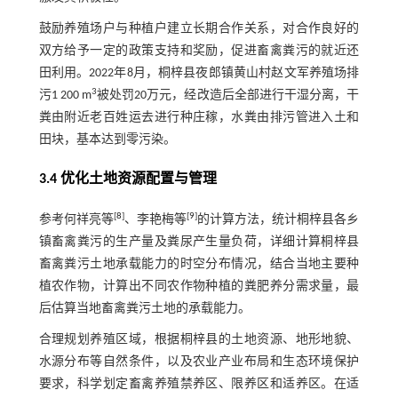
鼓励养殖场户与种植户建立长期合作关系，对合作良好的
双方给予一定的政策支持和奖励，促进畜禽粪污的就近还
田利用。2022年8月，桐梓县夜郎镇黄山村赵文军养殖场排
3
污1 200 m
被处罚20万元，经改造后全部进行干湿分离，干
粪由附近老百姓运去进行种庄稼，水粪由排污管进入土和
田块，基本达到零污染。
3.4 优化土地资源配置与管理
[
8
]
[
9
]
参考何祥亮等
、李艳梅等
的计算方法，统计桐梓县各乡
镇畜禽粪污的生产量及粪尿产生量负荷，详细计算桐梓县
畜禽粪污土地承载能力的时空分布情况，结合当地主要种
植农作物，计算出不同农作物种植的粪肥养分需求量，最
后估算当地畜禽粪污土地的承载能力。
合理规划养殖区域，根据桐梓县的土地资源、地形地貌、
水源分布等自然条件，以及农业产业布局和生态环境保护
要求，科学划定畜禽养殖禁养区、限养区和适养区。在适