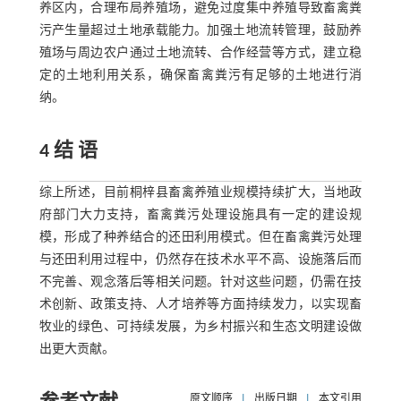
养区内，合理布局养殖场，避免过度集中养殖导致畜禽粪
污产生量超过土地承载能力。加强土地流转管理，鼓励养
殖场与周边农户通过土地流转、合作经营等方式，建立稳
定的土地利用关系，确保畜禽粪污有足够的土地进行消
纳。
4 结 语
综上所述，目前桐梓县畜禽养殖业规模持续扩大，当地政
府部门大力支持，畜禽粪污处理设施具有一定的建设规
模，形成了种养结合的还田利用模式。但在畜禽粪污处理
与还田利用过程中，仍然存在技术水平不高、设施落后而
不完善、观念落后等相关问题。针对这些问题，仍需在技
术创新、政策支持、人才培养等方面持续发力，以实现畜
牧业的绿色、可持续发展，为乡村振兴和生态文明建设做
出更大贡献。
原文顺序
|
出版日期
|
本文引用