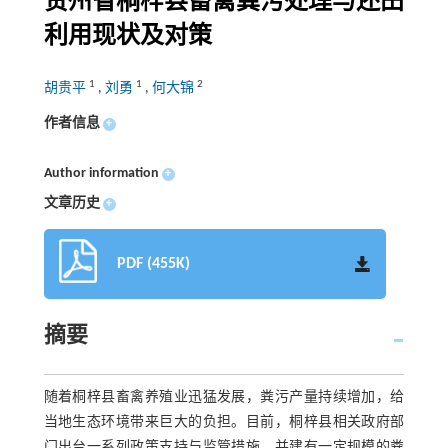
贵州省桐梓县畜禽粪污处理与还田
利用现状及对策
1
1
2
胡贵平
,
刘勇
,
何大锦
作者信息
+
Author information
+
文章历史
+
PDF (455K)
摘要
随着桐梓县畜禽养殖业迅猛发展，粪污产量持续增加，给
当地生态环境带来巨大的负担。目前，桐梓县相关政府部
门出台一系列政策支持与监管措施，并建有一定规模的粪