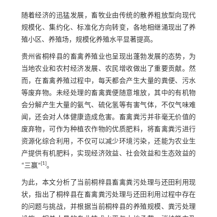
随着经济的迅猛发展，畜牧业由传统的散养粗放型向现代
规模化、集约化、标准化方向转变，各地相继涌现出了养
殖小区、养殖场，规模化养殖水平显著提高。
贵州省桐梓县的畜禽养殖业也呈现出蓬勃发展的态势，为
当地农业和农村经济发展、农民增收做出了重要贡献。然
而，在畜禽养殖过程中，每天都会产生大量的粪便、污水
等废弃物。未经处理的畜禽粪便随意堆放，其中的有机物
会分解产生大量的氨气、硫化氢等有害气体，不仅气味难
闻，还会对人体健康造成危害。畜禽粪污并非毫无价值的
废弃物，可作为种植农作物的优质肥料，将畜禽粪污进行
资源化综合利用，不仅可以减少环境污染，还能为农业生
产提供有机肥料，实现经济效益、社会效益和生态效益的
[
1
]
“三赢”
。
为此，本文分析了当前桐梓县畜禽粪污处理与还田利用现
状，指出了桐梓县在畜禽粪污处理与还田利用过程中存在
的问题与挑战，并根据当前桐梓县的养殖规模、粪污处理