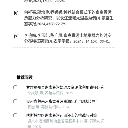
种业
,
2021
,
17
(3)：23-24.
何祥亮,邵培艳,乔媛媛,种养结合模式下的畜禽粪污
[8]
承载力分析研究：以长江流域太湖县为例[J].
家畜生
态学报
,
2024
,
45
(7):72-79.
李艳梅,李玉红,陈广凤,畜禽粪污土地承载力的时空
[9]
分布特征研究[J].
农学学报
，
2024
，
14
(10)：33-41.