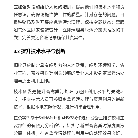
应加强对设施维护人员的培训，提高他们的技术水平和责
任意识，确保设施维护工作的质量。针对存在的问题，日
泉种猪场及时开展应急池污水清理，保持空载状态；黑膜
沼气池立即安装避雷针，立即清理黑膜池旁露天堆放的干
粪；完善粪污台账记录确保其真实性。
3.2 提升技术水平与创新
桐梓县应制定具有吸引力的人才政策，吸引环境科学、农
业工程、畜牧兽医等相关领域的专业人才投身畜禽粪污处
理与还田利用工作。
技术研发是提升畜禽粪污处理与还田利用水平的关键环
节，相关技术人员可参照畜禽粪污处理与资源利用的最新
技术，根据本地实际情况，进行科学合理利用。
[
4
]
崔勇等
基于SolidWorks和ANSYS软件进行设备三维建模和主
要部件的有限元分析验证，证实了新型畜禽粪污深度固液
分离一体机，在畜禽粪污处理与利用中的处理效果良好，