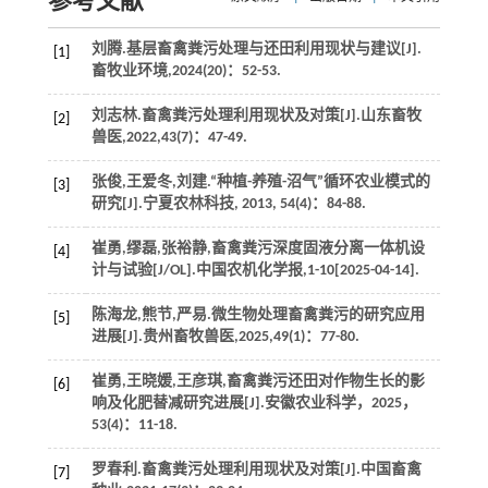
参考文献
刘腾.基层畜禽粪污处理与还田利用现状与建议[J].
[1]
畜牧业环境
,
2024
(20)：52-53.
刘志林.畜禽粪污处理利用现状及对策[J].
山东畜牧
[2]
兽医
,
2022
,
43
(7)：47-49.
张俊,王爱冬,刘建.“种植-养殖-沼气”循环农业模式的
[3]
研究[J].
宁夏农林科技
,
2013
,
54
(4)：84-88.
崔勇,缪磊,张裕静,畜禽粪污深度固液分离一体机设
[4]
计与试验[J/OL].
中国农机化学报
,
1
-10[2025-04-14].
陈海龙,熊节,严易.微生物处理畜禽粪污的研究应用
[5]
进展[J].
贵州畜牧兽医
,
2025
,
49
(1)：77-80.
崔勇,王晓媛,王彦琪,畜禽粪污还田对作物生长的影
[6]
响及化肥替减研究进展[J].
安徽农业科学
，
2025
，
53
(4)：11-18.
罗春利.畜禽粪污处理利用现状及对策[J].
中国畜禽
[7]