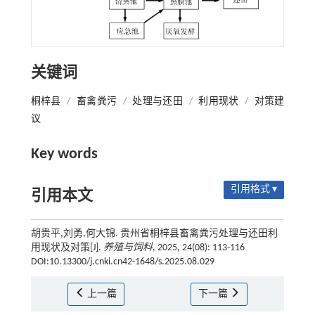
关键词
桐梓县
/
畜禽粪污
/
处理与还田
/
利用现状
/
对策建
议
Key words
引用格式 ▾
引用本文
胡贵平,刘勇,何大锦. 贵州省桐梓县畜禽粪污处理与还田利
用现状及对策[J].
养殖与饲料
, 2025, 24(08): 113-116
DOI:10.13300/j.cnki.cn42-1648/s.2025.08.029
上一篇
下一篇