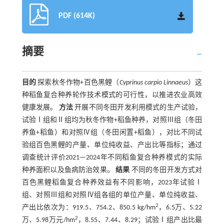
PDF (614K)
摘要
目的
探索秋冬作物+百色黑鲤（
Cyprinus carpio Linnaeus
）这
种稻鱼复合种养轮作技术模式的可行性，以推进农业高效
健康发展。
方法
开展不同冬田开发利用模式的生产试验，
试验Ⅰ组和Ⅱ组均为秋冬作物+稻鱼种养，对照Ⅲ组（冬田
养鱼+稻鱼）和对照Ⅳ组（冬田闲置+稻鱼），对比不同试
验组百色黑鲤的产量、单位纯收益、产出比等指标；通过
调查统计评价2021—2024年不同稻鱼复合种养模式的实际
种养面积以及鱼病防治效果。
结果
不同的冬田开发方式对
百色黑鲤稻鱼复合种养效益有不同影响，2023年试验Ⅰ
组、对照Ⅲ组和对照Ⅳ组各组的单位产量、单位纯收益、
2
产出比依次为：919.5、754.2、850.5 kg/hm
，6.5万、5.22
2
万、5.98万元/hm
，8.55、7.44、8.29；试验Ⅰ组产出比最