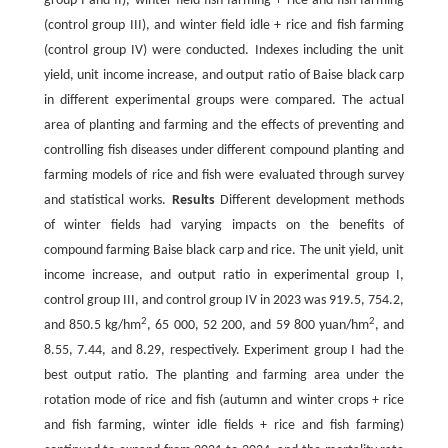
group I and II), winter field fish farming + rice and fish farming
(control group III), and winter field idle + rice and fish farming
(control group IV) were conducted. Indexes including the unit
yield, unit income increase, and output ratio of Baise black carp
in different experimental groups were compared. The actual
area of planting and farming and the effects of preventing and
controlling fish diseases under different compound planting and
farming models of rice and fish were evaluated through survey
and statistical works.
Results
Different development methods
of winter fields had varying impacts on the benefits of
compound farming Baise black carp and rice. The unit yield, unit
income increase, and output ratio in experimental group I,
control group III, and control group IV in 2023 was 919.5, 754.2,
2
2
and 850.5 kg/hm
, 65 000, 52 200, and 59 800 yuan/hm
, and
8.55, 7.44, and 8.29, respectively. Experiment group I had the
best output ratio. The planting and farming area under the
rotation mode of rice and fish (autumn and winter crops + rice
and fish farming, winter idle fields + rice and fish farming)