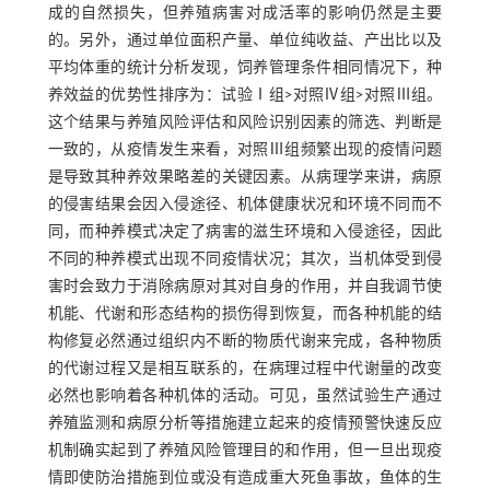
成的自然损失，但养殖病害对成活率的影响仍然是主要
的。另外，通过单位面积产量、单位纯收益、产出比以及
平均体重的统计分析发现，饲养管理条件相同情况下，种
养效益的优势性排序为：试验Ⅰ组>对照Ⅳ组>对照Ⅲ组。
这个结果与养殖风险评估和风险识别因素的筛选、判断是
一致的，从疫情发生来看，对照Ⅲ组频繁出现的疫情问题
是导致其种养效果略差的关键因素。从病理学来讲，病原
的侵害结果会因入侵途径、机体健康状况和环境不同而不
同，而种养模式决定了病害的滋生环境和入侵途径，因此
不同的种养模式出现不同疫情状况；其次，当机体受到侵
害时会致力于消除病原对其对自身的作用，并自我调节使
机能、代谢和形态结构的损伤得到恢复，而各种机能的结
构修复必然通过组织内不断的物质代谢来完成，各种物质
的代谢过程又是相互联系的，在病理过程中代谢量的改变
必然也影响着各种机体的活动。可见，虽然试验生产通过
养殖监测和病原分析等措施建立起来的疫情预警快速反应
机制确实起到了养殖风险管理目的和作用，但一旦出现疫
情即使防治措施到位或没有造成重大死鱼事故，鱼体的生