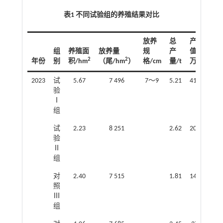
表1 不同试验组的养殖结果对比
放养
总
产
组
养殖面
放养量
规
产
值/
单
2
2
年份
别
积/hm
（尾/hm
）
格/cm
量/t
万元
（k
2023
试
5.67
7 496
7～9
5.21
41.68
验
Ⅰ
组
试
2.23
8 251
2.62
20.96
1
验
Ⅱ
组
对
2.40
7 515
1.81
14.48
照
Ⅲ
组