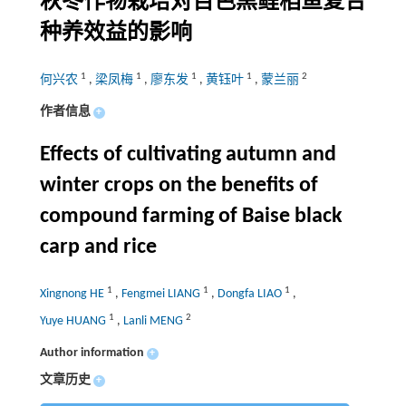
秋冬作物栽培对百色黑鲤稻鱼复合
种养效益的影响
1
1
1
1
2
何兴农
,
梁凤梅
,
廖东发
,
黄钰叶
,
蒙兰丽
作者信息
+
Effects of cultivating autumn and
winter crops on the benefits of
compound farming of Baise black
carp and rice
1
1
1
Xingnong HE
,
Fengmei LIANG
,
Dongfa LIAO
,
1
2
Yuye HUANG
,
Lanli MENG
Author information
+
文章历史
+