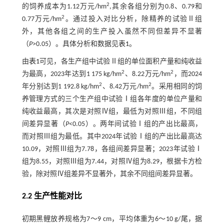
2
的饲养成本为1.12万元/hm
,其余各组分别为0.8、0.79和
2
0.77万元/hm
。通过投入对比分析，除精养的试验Ⅱ组
外，其他各组之间的生产投入虽然不同但差异不显著
（
P
>0.05）。具体分析和数据见
表1
。
由
表1
可见，各生产组中试验Ⅱ组的单位面积产量和纯收益
2
2
为最高，2023年达到1 175 kg/hm
、8.22万元/hm
，而2024
2
2
年分别达到1 192.8 kg/hm
、8.42万元/hm
。采用相同的饲
养管理方式的三个生产组中试验Ⅰ组各年度的单位产量和
纯收益最高，其次是对照Ⅳ组，最低为对照Ⅲ组，不同组
间差异显著（
P
<0.05）。两年间试验Ⅰ组的产出比最高，
而对照Ⅲ组为最低。其中2024年试验Ⅰ组的产出比最高达
10.09，对照Ⅲ组为7.78，各组间差异显著；2023年试验Ⅰ
组为8.55，对照Ⅲ组为7.44，对照Ⅳ组为8.29，根据卡方检
验，除对照Ⅳ组差异不显著外，其余不同组间差异显著。
2.2 生产性能对比
初期黑鲤放养规格为7～9 cm，平均体重为6～10 g/尾，据