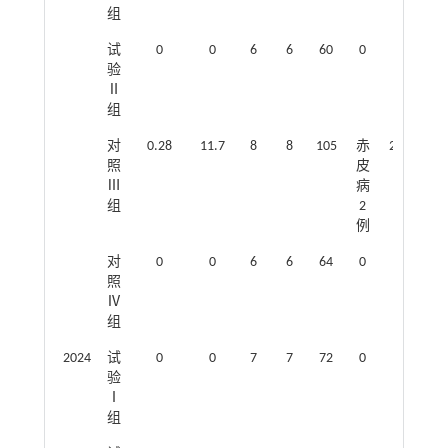
组
试
0
0
6
6
60
0
验
Ⅱ
组
对
0.28
11.7
8
8
105
赤
24.5；
照
皮
26.2
Ⅲ
病
组
2
例
对
0
0
6
6
64
0
照
Ⅳ
组
2024
试
0
0
7
7
72
0
验
Ⅰ
组