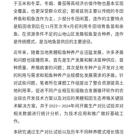
于玉米和冬菜，冬烟、番茄等高经济价值作物也基本实现
全覆盖，也更深受群众欢迎；那坡县则主要以传统的冬田
养鱼和稻鱼连作为主，少部分冬田闲置，连作的主要特点
是稻田收割后在11月至次年4月初利用冬田培育鱼苗和亲
鱼，在资源条件不足的山地山区发展稻鱼复合种养，连作
是传统模式，是当地鱼苗供应的主要途径。
近年来，随着当地黑鲤稻鱼种养产业迅猛发展，许多矛盾
和问题也接踵而来，首先是生产发展和解决苗种供应、苗
种质量、养殖病害的问题；其次是秋冬种产业开发对土地
的利用与需求和稻鱼种养产业规模化发展需求的矛盾。针
对这些问题，笔者所在课题工作组提出了整合资源提高土
地利用率，促进不同产业相互衔接融合发展循环轮作的农
业综合开发技术方案以及对应的黑鲤稻田生态养殖关键技
术解决方案，并于2023－2024年间开展生产对比试验并对
相关数据进行统计分析，为技术应用和推广做好基础工
作。
本研究通过生产对比试验以及历年不同种养模式增长情况