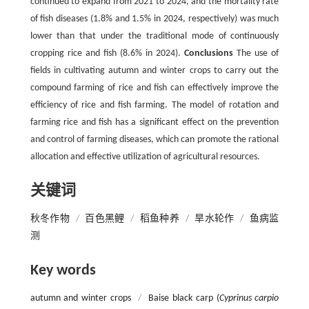
continued to expand from 2021 to 2024, and the mortality rate
of fish diseases (1.8% and 1.5% in 2024, respectively) was much
lower than that under the traditional mode of continuously
cropping rice and fish (8.6% in 2024).
Conclusions
The use of
fields in cultivating autumn and winter crops to carry out the
compound farming of rice and fish can effectively improve the
efficiency of rice and fish farming. The model of rotation and
farming rice and fish has a significant effect on the prevention
and control of farming diseases, which can promote the rational
allocation and effective utilization of agricultural resources.
关键词
秋冬作物
/
百色黑鲤
/
稻鱼种养
/
旱水轮作
/
鱼病监
测
Key words
autumn and winter crops
/
Baise black carp (
Cyprinus carpio