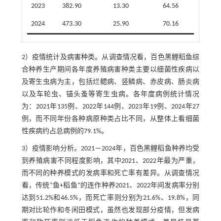
2023
382.90
13.30
64.56
2024
473.30
25.90
70.16
2）疫情统计及病害种类。从调查情况看，百色黑鲤稻鱼综
合种养生产期间各年度养殖病害种类主要以细菌性疾病以
及寄生虫病为主，包括烂鳃病、竖鳞病、赤皮病、肠炎病
以及车轮虫、锚头蚤等寄生虫病。各年度病例统计情况
为：2021年135例、2022年144例、2023年19例、2024年27
例，而不同年份各种病原种类占比不同，从整体上看细菌
性疾病约占总病例的79.1%。
3）疫情影响分析。2021－2024年，百色黑鲤稻鱼种养均受
到养殖病害不同程度影响，其中2021、2022年最为严重，
而不同的种养模式的发病率和死亡率有差异。从调查情况
看，传统“鱼+稻鱼”的连作种养2021、2022年间发病率分别
达到51.2%和46.5%，而死亡率则分别为21.6%、19.8%，同
期对比轮作和冬闲田模式，虽然也发现部分疫情，但发病