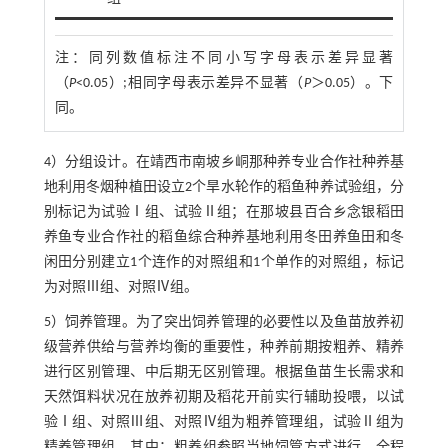
注：
同列数值标注不同小写字母表示差异显著
（
P
<0.05）;相同字母表示差异不显著（
P
＞0.05）。下
同。
4）分组设计。在靖西市南坡乡峒那种养专业合作社种养基
地利用冬烟种植田设立2个旱水轮作的稻鱼种养试验组，分
别标记为试验Ⅰ组、试验Ⅱ组；在那坡县百合乡念银稻田
养鱼专业合作社的稻鱼综合种养基地利用冬田养鱼田和冬
闲田分别建立1个连作的对照组和1个单作的对照组，标记
为对照Ⅲ组、对照Ⅳ组。
5）饲养管理。为了突出饲养管理的必要性以及鱼苗放养初
级营养供给与营养均衡的重要性，种养前期按粗养、精养
进行区别管理、中后期无区别管理。根据鱼苗生长需求和
天然饵料状况在放养初期及稻花开前实行辅助投喂，以试
验Ⅰ组、对照Ⅲ组、对照Ⅳ组为粗养管理组，试验Ⅱ组为
精养管理组。其中：粗养组参照当地饲管方式进行，全程