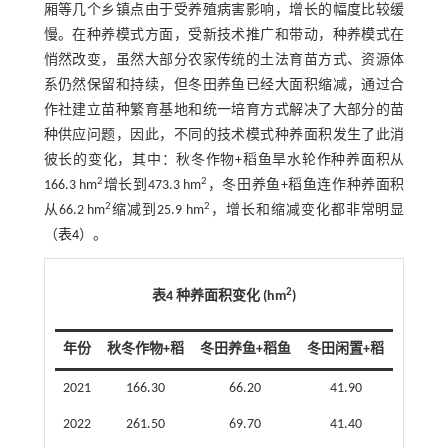
厢等几个乡镇点由于受养殖病害影响，增长的幅度比较缓
慢。在种养模式方面，受新技术推广和带动，种养模式在
悄然改变，虽然大部分农家传统的土法育苗方式、资源体
系仍然保留和持续，但冬田养鱼已经大面积缩减，通过合
作社建立苗种繁育基地和统一培育方式解决了大部分的苗
种供应问题，因此，不同的技术模式种养面积发生了此消
彼长的变化，其中：秋冬作物+稻鱼旱水轮作种养面积从
2
2
166.3 hm
增长到473.3 hm
，冬田养鱼+稻鱼连作种养面积
2
2
从66.2 hm
缩减到25.9 hm
，增长和缩减变化都非常明显
（
表4
）。
2
表4 种养面积变化 (hm
)
年份
秋冬作物+稻
冬田养鱼+稻鱼
冬田闲置+稻
2021
166.30
66.20
41.90
2022
261.50
69.70
41.40