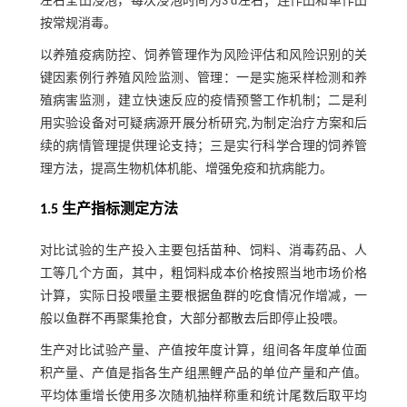
左右全田浸泡，每次浸泡时间为3 d左右；连作田和单作田
按常规消毒。
以养殖疫病防控、饲养管理作为风险评估和风险识别的关
键因素例行养殖风险监测、管理：一是实施采样检测和养
殖病害监测，建立快速反应的疫情预警工作机制；二是利
用实验设备对可疑病源开展分析研究,为制定治疗方案和后
续的病情管理提供理论支持；三是实行科学合理的饲养管
理方法，提高生物机体机能、增强免疫和抗病能力。
1.5 生产指标测定方法
对比试验的生产投入主要包括苗种、饲料、消毒药品、人
工等几个方面，其中，粗饲料成本价格按照当地市场价格
计算，实际日投喂量主要根据鱼群的吃食情况作增减，一
般以鱼群不再聚集抢食，大部分都散去后即停止投喂。
生产对比试验产量、产值按年度计算，组间各年度单位面
积产量、产值是指各生产组黑鲤产品的单位产量和产值。
平均体重增长使用多次随机抽样称重和统计尾数后取平均