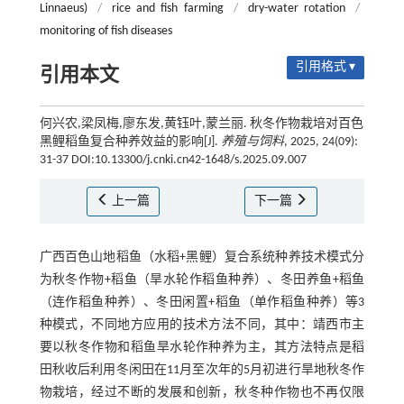
Linnaeus)
/
rice and fish farming
/
dry-water rotation
/
monitoring of fish diseases
引用格式 ▾
引用本文
何兴农,梁凤梅,廖东发,黄钰叶,蒙兰丽. 秋冬作物栽培对百色
黑鲤稻鱼复合种养效益的影响[J].
养殖与饲料
, 2025, 24(09):
31-37 DOI:10.13300/j.cnki.cn42-1648/s.2025.09.007
上一篇
下一篇
广西百色山地稻鱼（水稻+黑鲤）复合系统种养技术模式分
为秋冬作物+稻鱼（旱水轮作稻鱼种养）、冬田养鱼+稻鱼
（连作稻鱼种养）、冬田闲置+稻鱼（单作稻鱼种养）等3
种模式，不同地方应用的技术方法不同，其中：靖西市主
要以秋冬作物和稻鱼旱水轮作种养为主，其方法特点是稻
田秋收后利用冬闲田在11月至次年的5月初进行旱地秋冬作
物栽培，经过不断的发展和创新，秋冬种作物也不再仅限