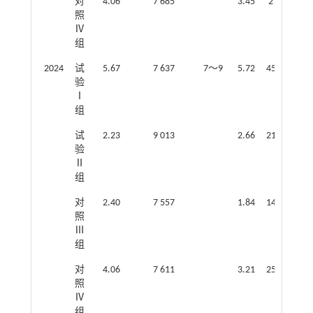
对
4.06
7 685
3.45
27.6
照
Ⅳ
组
2024
试
5.67
7 637
7～9
5.72
45.76
1
验
Ⅰ
组
试
2.23
9 013
2.66
21.28
1
验
Ⅱ
组
对
2.40
7 557
1.84
14.72
照
Ⅲ
组
对
4.06
7 611
3.21
25.68
7
照
Ⅳ
组