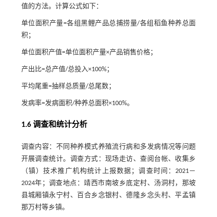
值的方法。计算公式如下：
单位面积产量=各组黑鲤产品总捕捞量/各组稻鱼种养总面
积；
单位面积产值=单位面积产量×产品销售价格；
产出比=总产值/总投入×100%；
平均尾重=抽样总质量/总尾数；
发病率=发病面积/种养总面积×100%。
1.6 调查和统计分析
调查内容：不同种养模式养殖流行病和多发病情况等问题
开展调查统计。调查方式：现场走访、查阅台帐、收集乡
（镇）技术推广机构统计上报数据；调查时间：2021－
2024年；调查地点：靖西市南坡乡底定村、汤洞村，那坡
县城厢镇永宁村、百合乡念银村、德隆乡念头村、平孟镇
那万村等乡镇。