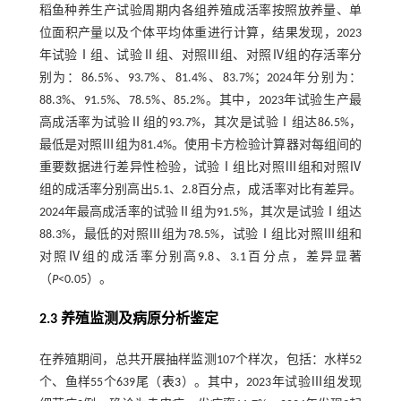
稻鱼种养生产试验周期内各组养殖成活率按照放养量、单
位面积产量以及个体平均体重进行计算，结果发现，2023
年试验Ⅰ组、试验Ⅱ组、对照Ⅲ组、对照Ⅳ组的存活率分
别为：86.5%、93.7%、81.4%、83.7%；2024年分别为：
88.3%、91.5%、78.5%、85.2%。其中，2023年试验生产最
高成活率为试验Ⅱ组的93.7%，其次是试验Ⅰ组达86.5%，
最低是对照Ⅲ组为81.4%。使用卡方检验计算器对每组间的
重要数据进行差异性检验，试验Ⅰ组比对照Ⅲ组和对照Ⅳ
组的成活率分别高出5.1、2.8百分点，成活率对比有差异。
2024年最高成活率的试验Ⅱ组为91.5%，其次是试验Ⅰ组达
88.3%，最低的对照Ⅲ组为78.5%，试验Ⅰ组比对照Ⅲ组和
对照Ⅳ组的成活率分别高9.8、3.1百分点，差异显著
（
P
<0.05）。
2.3 养殖监测及病原分析鉴定
在养殖期间，总共开展抽样监测107个样次，包括：水样52
个、鱼样55个639尾（
表3
）。其中，2023年试验Ⅲ组发现