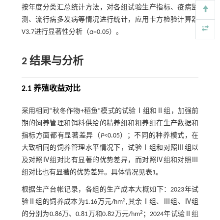
按年度分类汇总统计方法，对各组试验生产指标、疫病监
测、流行病多发病等情况进行统计，应用卡方检验计算器
V3.7进行显著性分析（
α
=0.05）。
2 结果与分析
2.1 养殖收益对比
采用相同“秋冬作物+稻鱼”模式的试验Ⅰ组和Ⅱ组，加强前
期的饲养管理和饵料供给的精养组和粗养组在生产数据和
指标方面都有显著差异（
P
<0.05）；不同的种养模式，在
大致相同的饲养管理水平情况下，试验Ⅰ组和对照Ⅲ组以
及对照Ⅳ组对比有显著的优势差异，而对照Ⅳ组和对照Ⅲ
组对比也有显著的优势差异。具体情况见
表1
。
根据生产台帐记录，各组的生产成本大概如下：2023年试
2
验Ⅱ组的饲养成本为1.16万元/hm
,其余Ⅰ组、Ⅲ组、Ⅳ组
2
的分别为0.86万、0.81万和0.82万元/hm
；2024年试验Ⅱ组