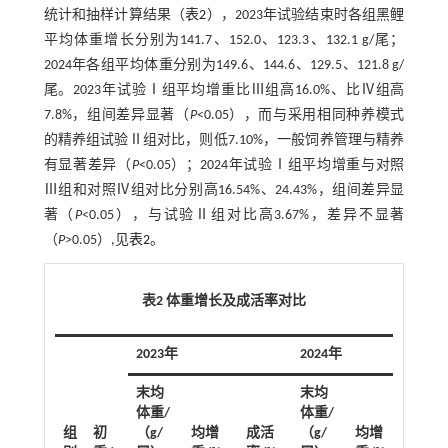
统计和抽样计算结果（
表2
），2023年试验结束时各组黑鲤
平均体重增长分别为141.7、152.0、123.3、132.1 g/尾；
2024年各组平均体重分别为149.6、144.6、129.5、121.8 g/
尾。2023年试验Ⅰ组平均增重比Ⅲ组高16.0%、比Ⅳ组高
7.8%，组间差异显著（
P
<0.05），而与采用相同种养模式
的精养组试验Ⅱ组对比，则低7.10%，一般饲养管理与精养
有显著差异（
P
<0.05）；2024年试验Ⅰ组平均增重与对照
Ⅲ组和对照Ⅳ组对比分别高16.54%、24.43%，组间差异显
著（
P
<0.05），与试验Ⅱ组对比高3.67%，差异不显著
（
P
>0.05）,见
表2
。
表2 体重增长及成活率对比
2023年
2024年
末均
末均
体重/
体重/
组
初
（g/
均增
成活
（g/
均增
成活