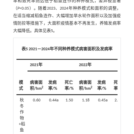
率和致死率则远低于稻鱼连作的种养模式，差异极显著
（
P
<0.05）。随着2023、2024年种养模式和面积的调整，
在适当缩减稻鱼连作、大幅增加旱水轮作面积以及加强疫
情防控等措施下，大面积疫情基本不再发生，养殖发病率
大幅降低。具体见
表5
。
表5 2021－2024年不同种养模式病害面积及发病率
2021年
2022年
20
模
病害面
发病
死亡
病害面
发病
死亡
病
2
2
式
积/hm
率/%
率/%
积/hm
率/%
率/%
积/
秋
0.60
0.44a
1.50
1.18
0.45a
2.40
0
冬
作
物
+稻
鱼