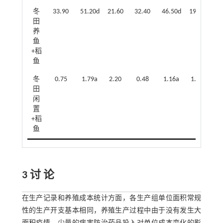
冬
33.90
51.20d
21.60
32.40
46.50d
19.80
1
田
养
鱼
+稻
鱼
冬
0.75
1.79a
2.20
0.48
1.16a
1.60
0
田
闲
置
+稻
鱼
3 讨 论
在生产记录和养殖成本统计方面，各生产组单位面积常规
性的生产开支基本相同，养殖生产过程中由于没有发生大