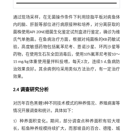
通过现场采样，在无菌操作条件下利用琼脂平板对病鱼体
内的脑、肝脏等部位进行病原接种和培养，对分离获取的
菌株使用API 20NE细菌生化鉴定试剂盒进行鉴定，确诊为维
氏气单胞菌。在鱼病治疗方面，根据对纯菌株的KB药敏试
验，高度敏感药物包括氟苯尼考、恩诺沙星、环丙沙星等
药物，在使用生石灰全田消毒后，使用10%氟苯尼考按10～
15 mg/kg体重使用量拌料投喂，每天2次，连续5 d,鱼病防
治效果良好。其余病例均采用类似方法治疗，有一定治疗
效果。
2.4 调查研究分析
对历年百色黑鲤3种不同技术模式的种养情况、养殖病害等
情况开展调查和统计。具体如下：
1）种养面积变化。期间，部分调查点种养面积有较大增
长，稻鱼种养规模持续扩大，而那坡县的百合、德隆、城