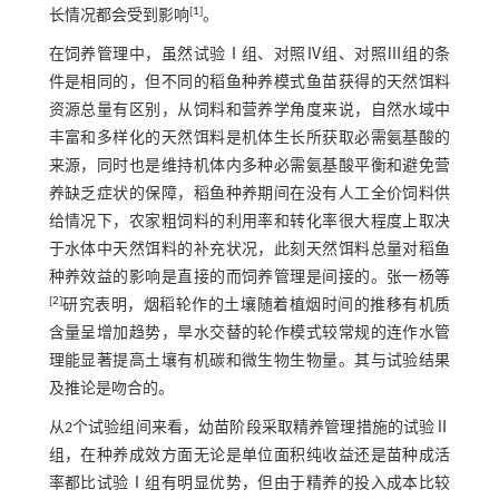
[
1
]
长情况都会受到影响
。
在饲养管理中，虽然试验Ⅰ组、对照Ⅳ组、对照Ⅲ组的条
件是相同的，但不同的稻鱼种养模式鱼苗获得的天然饵料
资源总量有区别，从饲料和营养学角度来说，自然水域中
丰富和多样化的天然饵料是机体生长所获取必需氨基酸的
来源，同时也是维持机体内多种必需氨基酸平衡和避免营
养缺乏症状的保障，稻鱼种养期间在没有人工全价饲料供
给情况下，农家粗饲料的利用率和转化率很大程度上取决
于水体中天然饵料的补充状况，此刻天然饵料总量对稻鱼
种养效益的影响是直接的而饲养管理是间接的。张一杨等
[
2
]
研究表明，烟稻轮作的土壤随着植烟时间的推移有机质
含量呈增加趋势，旱水交替的轮作模式较常规的连作水管
理能显著提高土壤有机碳和微生物生物量。其与试验结果
及推论是吻合的。
从2个试验组间来看，幼苗阶段采取精养管理措施的试验Ⅱ
组，在种养成效方面无论是单位面积纯收益还是苗种成活
率都比试验Ⅰ组有明显优势，但由于精养的投入成本比较