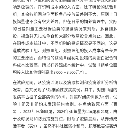
面积疫情，少量的病害防治药品投入对单位成本变化的影
响是极微的。在饲料成本的投入方面，除了特设的试验Ⅱ
组，其余各组间单位面积鱼苗投放量差别不大，原则上日
投饵量也不会有很大差异，但在日常的饲养管理中，实际
的日投饵量主要根据鱼类的摄食情况来判断，多食则多
投，视鱼群无扎堆争食和大部分散离投食点为止。因此，
在饲养成本统计中，不同组别的投饲情况是不同的，这是
造成试验Ⅰ组、对照Ⅲ组、对照Ⅳ组的投入成本有些差异
的主要原因，而特设的试验Ⅱ组初期投喂的高蛋白配合饵
料成本比较高，所以在养殖成本统计中，试验Ⅱ组单位面
积投入比其他组别高出3 000～3 500元/年。
在试验期间，从疫病监测以及病原检测和疫病诊断分析情
况看，总共发现了5起细菌性疾病病例，其中，对照Ⅲ组的
发病率占据了全部病例的80%，对照Ⅳ组病例数为1例，试
验Ⅰ组及Ⅱ组均未发现任何病例。在鱼病致死方面（
表
3
），2023年死鱼85尾，2024年死鱼量为116尾和21尾，由
于及时发现和防治措施到位，阻断了疫情蔓延。从养殖成
活率看（
表2
），虽然不排除因弱小和鸟、蛇等敌害侵袭造