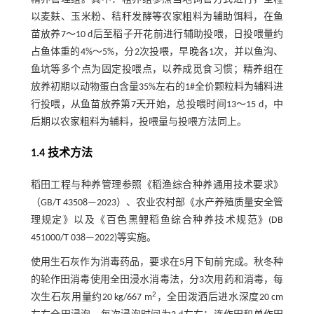
以麦麸、玉米粉、秸秆发酵等农家粗料为辅助饵料，在鱼
苗放养7～10 d后至稻子开花前进行辅助投喂，日投喂量约
占鱼体重的4%～5%，分2次投喂，早晚各1次，并以鱼沟、
鱼坑等多个点为固定投喂点，以养成觅食习惯；精养组在
放养初期以动物蛋白含量35%左右的1#全价颗粒料为辅料进
行投喂，从鱼苗放养第7天开始，总投喂时间13～15 d，中
后期以农家粗料为辅料，投喂量与投喂方法同上。
1.4 技术方法
稻田工程与种养管理参照《稻渔综合种养通用技术要求》
（GB/T 43508—2023）、农业农村部《水产养殖质量安全管
理规定》以及《百色黑鲤稻鱼综合种养技术规范》(DB
451000/T 038—2022)等实施。
使用生石灰作为消毒药品，要求在5月下旬前完成。秋冬种
的轮作田消毒使用全田浸水消毒法，分3次用药和消毒，每
2
次生石灰用量约20 kg/667 m
，全田泼洒后进水深度20 cm