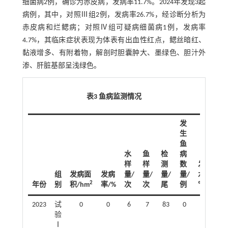
细菌病2例，确诊为赤皮病，发病率11.7%。2024年发现3起
病例，其中，对照Ⅲ组2例，发病率26.7%，经诊断分析为
赤皮病和烂鳃病；对照Ⅳ组可疑病细菌病1例，发病率
4.7%，其临床症状表现为体表有出血性红点，鳃丝暗红、
黏液增多、有附着物，解剖时胆囊肿大、墨绿色、胆汁外
渗、肝脏基部呈浅绿色。
表3 鱼病监测情况
发
生
鱼
水
鱼
检
病
样
样
测
数
发病
组
发病面
发病
量/
量/
量/
量/
水温/
2
年份
别
积/hm
率/%
次
次
尾
例
℃
2023
试
0
0
6
7
83
0
验
Ⅰ