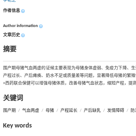
李艳芝
作者信息
+
Author information
+
文章历史
+
摘要
围产期母猪气血两虚的证候主要表现为母猪身体虚弱、免疫力下降、生
产程过长、产后瘫痪、奶水不足或质量差等问题，显著降低母猪的繁殖
+西药联合保健可以增强母猪体质，改善母猪气血状态，缩短产程，提
关键词
围产期
/
气血两虚
/
母猪
/
产程延长
/
产后缺乳
/
发情障碍
/
防
Key words