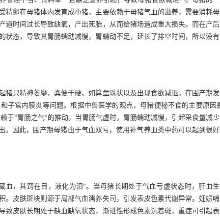
养管理不当、饲料单一且缺乏营养引起，导致母猪食欲减退
。母猪的一
受精卵在母猪体内发育成小猪，主要依赖于母猪气血的滋养，需要消耗母
产道时间过长导致缺氧，产出死胎，从而给猪场造成重大损失。而在产后
的状态，导致其胃肠蠕动减慢，胃蠕动不足，延长了排空时间，所以没有
起猪只精神萎靡，粪便干硬、如算盘珠状以及出现食欲减退。在围产期发
和子宫内膜炎等问题。根据中兽医学的观点，母猪便秘不食的主要原因是
依赖于“胃肠之气”的推动，当胃肠气虚时，胃肠蠕动减慢，引起采食量减
排出。因此，围产期母猪由于气血双亏，使用补气养血类中药可以起到很好
藏血，其窍在目，液化为泪”。当母猪长期处于气血亏虚状态时，肝血生
积。皮肤斑块则源于局部气血濡养失司，引发表皮色素代谢异常。妊娠哺
导致皮肤长期处于缺血缺氧状态，渐进性形成色素沉着斑，重症可引起表