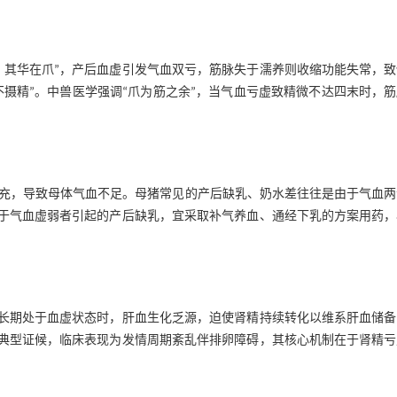
，其华在爪”，产后血虚引发气血双亏，筋脉失于濡养则收缩功能失常，致
不摄精”。中兽医学强调“爪为筋之余”，当气血亏虚致精微不达四末时，
充，导致母体气血不足。母猪常见的产后缺乳、奶水差往往是由于气血两
于气血虚弱者引起的产后缺乳，宜采取补气养血、通经下乳的方案用药，
猪长期处于血虚状态时，肝血生化乏源，迫使肾精持续转化以维系肝血储备
的典型证候，临床表现为发情周期紊乱伴排卵障碍，其核心机制在于肾精亏