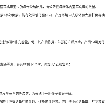
止蓝耳病毒通过胎盘传染给胎儿，有效降低母猪体内蓝耳病毒的数量。
力霉素+泰妙菌素，能有效降低母猪体内、产房环境中支原体和大肠杆菌等
迅速为母猪补充能量，促进其产后恢复，并预防产后炎症。产后1 d可对
素+2瓶链霉素，在药物剩下1/3时，再加入2支缩宫素；
猪发生黄白痢等疾病，为母猪下一胎怀孕做好准备。
常用的灌注液有益母红灌注液、促孕灌注液等。灌注液中的益母草、红花等