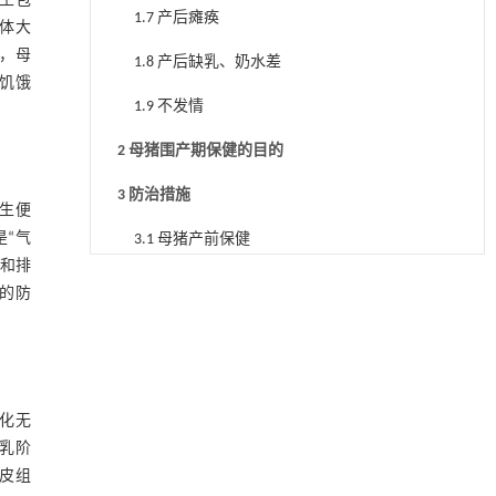
生包
1.7 产后瘫痪
体大
，母
1.8 产后缺乳、奶水差
饥饿
1.9 不发情
2 母猪围产期保健的目的
3 防治措施
生便
“气
3.1 母猪产前保健
少和排
3.2 母猪产中保健
的防
3.3 母猪产后保健
4 结 语
参考文献
化无
乳阶
皮组