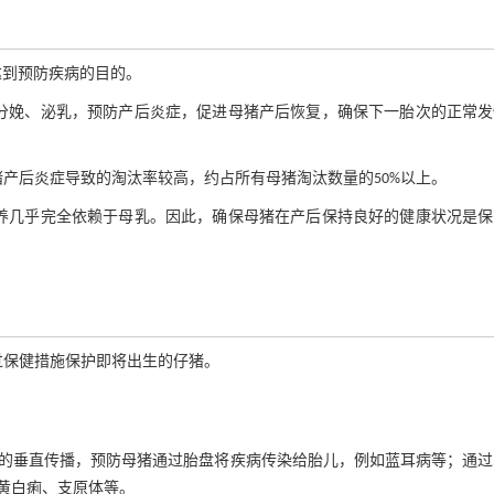
达到预防疾病的目的。
分娩、泌乳，预防产后炎症，促进母猪产后恢复，确保下一胎次的正常发
产后炎症导致的淘汰率较高，约占所有母猪淘汰数量的50%以上。
养几乎完全依赖于母乳。因此，确保母猪在产后保持良好的健康状况是保
过保健措施保护即将出生的仔猪。
的垂直传播，预防母猪通过胎盘将疾病传染给胎儿，例如蓝耳病等；通过
黄白痢、支原体等。