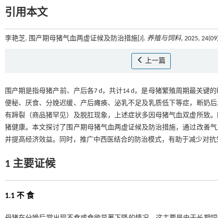
引用本文
李艳芝. 围产期母猪气血两虚证候及防治措施[J].
养殖与饲料
, 2025, 24(0
上一篇
围产期是指母猪产前、产后各7 d，共计14 d，是母猪繁殖周期最关
便秘、厌食、分娩迟缓、产后瘫痪、泌乳不足及乳质低下等症，断奶后
有蹄裂（商品猪罕见）及脱肛现象，上述症状多因母猪气血双虚所致。
猪健康。本文探讨了围产期母猪气血两虚证候及防治措施，通过改善气
并提高经济效益。同时，推广中西医结合的防治模式，有助于减少对抗
1 主要证候
1.1 不 食