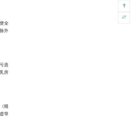
使全
筋脉外
亏造
乳房
（精
虚导