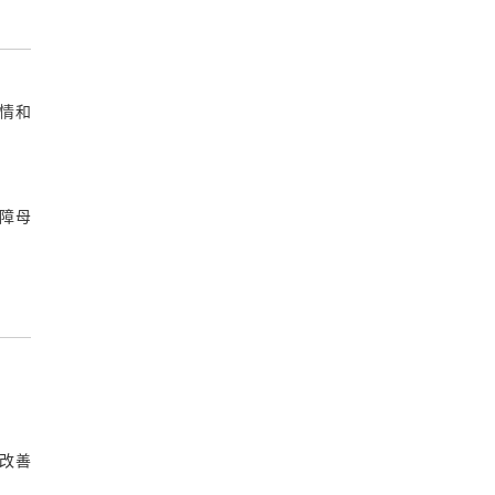
情和
障母
改善