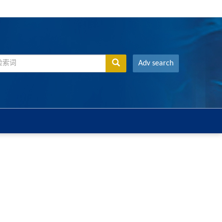
Adv search