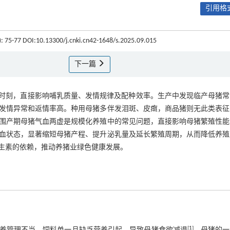
引用格式
9): 75-77 DOI:10.13300/j.cnki.cn42-1648/s.2025.09.015
下一篇
键的时刻，直接影响哺乳质量、发情规律及配种效率。生产中发现临产母猪
发情异常和返情率高。种用母猪多伴发泪斑、皮癍，商品猪则无此类表征
围产期母猪气血两虚是规模化养殖中的常见问题，直接影响母猪繁殖性能
血状态，显著缩短母猪产程、提升泌乳量及延长繁殖周期，从而降低养殖
生素的依赖，推动养猪业绿色健康发展。
[
1
]