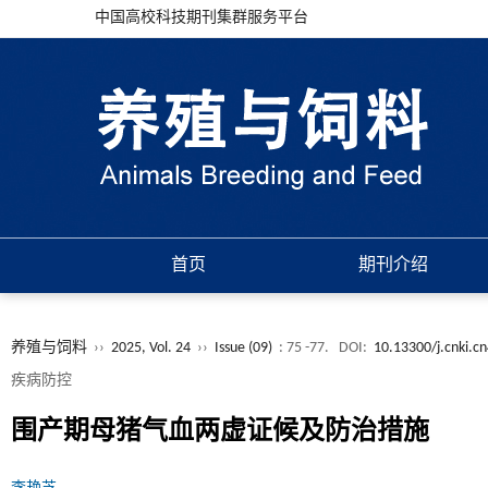
中国高校科技期刊集群服务平台
首页
期刊介绍
养殖与饲料
››
2025, Vol. 24
››
Issue (09)
: 75 -77.
DOI:
10.13300/j.cnki.c
疾病防控
围产期母猪气血两虚证候及防治措施