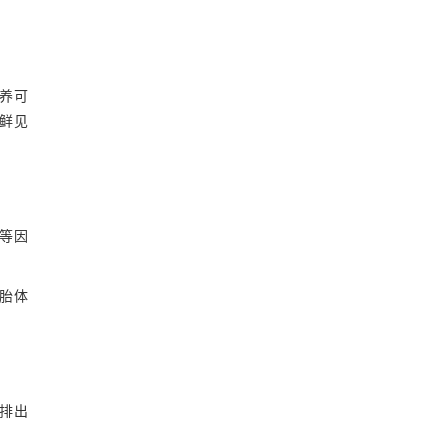
养可
鲜见
弱等因
胎体
排出