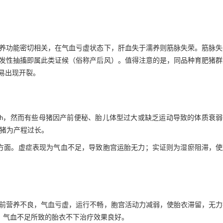
养功能密切相关，在气血亏虚状态下，肝血失于濡养则筋脉失荣。筋脉失
发性抽搐即属此类证候（俗称产后风）。值得注意的是，同品种育肥猪群
易出现开裂。
 h，然而有些母猪因产前便秘、胎儿体型过大或缺乏运动导致的体质衰
母猪为产程过长。
方面。虚症表现为气血不足，导致胞宫运胎无力；实证则为湿瘀阻滞，使
前营养不良，气血亏虚，运行不畅，胞宫活动力减弱，使胎衣滞留，无力
、气血不足所致的胎衣不下治疗效果良好。