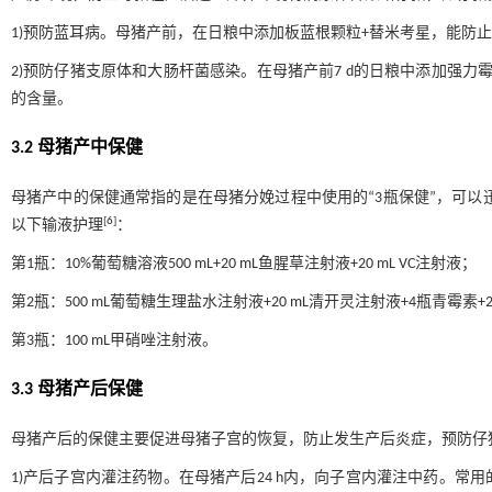
1)预防蓝耳病。母猪产前，在日粮中添加板蓝根颗粒+替米考星，能防
2)预防仔猪支原体和大肠杆菌感染。在母猪产前7 d的日粮中添加强
的含量。
3.2 母猪产中保健
母猪产中的保健通常指的是在母猪分娩过程中使用的“3瓶保健”，可以
[
6
]
以下输液护理
：
第1瓶：10%葡萄糖溶液500 mL+20 mL鱼腥草注射液+20 mL VC注射液；
第2瓶：500 mL葡萄糖生理盐水注射液+20 mL清开灵注射液+4瓶青霉
第3瓶：100 mL甲硝唑注射液。
3.3 母猪产后保健
母猪产后的保健主要促进母猪子宫的恢复，防止发生产后炎症，预防仔
1)产后子宫内灌注药物。在母猪产后24 h内，向子宫内灌注中药。