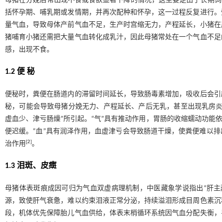
母猪在分娩后常出现不食或食欲显著下降的情况，这主要是由于长期饲
括怀孕期、哺乳期或发情期，并再次配种和怀孕，这一过程反复进行。
量气血，导致母体产前气血不足，生产时宫缩无力，产程延长，小猪在
猪哺育小猪还需把大量气血转化成乳汁，因此母猪常处在一个气血不足
感，出现不食。
1.2 便 秘
便秘时，粪便在肠道内的滞留时间延长，导致肠毒素增加，吸收后会引
秘，可能会导致母猪分娩无力、产程延长、产后无乳，甚至出现乳房炎
虚血少、津亏肠燥”所引起。“气”具有推动作用，胃肠的收缩蠕动功能
便迟缓。“血”具有润泽作用，血虚津亏会导致肠道干燥，使粪便难以
[
2
]
治作用
。
1.3 泪斑、皮癍
母猪体表斑痕成因可归为气血双虚病理机制，中医藏象学说指出“肝主
源，致使肝气衰惫，难以约束泪液正常分泌，持续溢泪形成目周色素沉
段，机体优先保障胎儿气血供给，体表末梢循环系统因气血分配失衡，