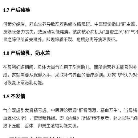
1.7 产后瘫痪
母猪分娩后，肝血失养导致筋膜系统收缩障碍。中医理论指出“肝主筋
身筋膜张力丧失，致运动功能瘫痪。该病核心病机为“血虚生风”和“气
显之蹄甲部首失滋养，即现蹄质干裂、角质分离等病理表征。
1.8 产后缺乳、奶水差
在母猪妊娠期间，母体大量气血用于孕育胎儿，而所需营养未能及时补
[
5
]
成，这就需要从保健入手，采取补气养血的治疗原则。郑乾飞
认为对
可恢复正常泌乳功能。
1.9 不发情
气血双虚引发肾精亏虚。中医理论强调“肝肾同源，精血互生”，当母
血互化失衡），使肾精耗损。即《内经》所述“精不足者，补之以味”
致下丘脑－垂体－卵巢生殖轴功能失调。