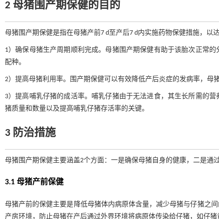
2 母猪围产期保健的目的
母猪围产期保健是指在母猪产前7 d至产后7 d内实施药物保健措施，以
1）确保母猪生产周期顺利完成。母猪围产期保健有助于该胎次正常的
配种。
2）提高母猪利用率。围产期保健可以有效降低产后炎症的发病率，母猪
3）提高哺乳仔猪的成活率。哺乳仔猪由于无法进食，其生长所需的营
猪质量和数量以及提高哺乳仔猪存活率的关键。
3 防治措施
母猪围产期保健主要涵盖2个方面：一是确保母猪自身的健康，二是通
3.1 母猪产前保健
母猪产前的保健主要是降低母猪体内病原体含量，减少母猪与仔猪之间
产房环境，防止母猪在产后通过外界环境将病原体传染给仔猪，如仔猪