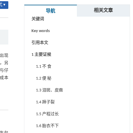
 ▾
摘要
相关文章
导航
关键词
Key words
引用本文
1 主要证候
常出现
，另
1.1 不 食
与仔
成本
1.2 便 秘
1.3 泪斑、皮癍
1.4 蹄子裂
1.5 产程过长
1.6 胎衣不下