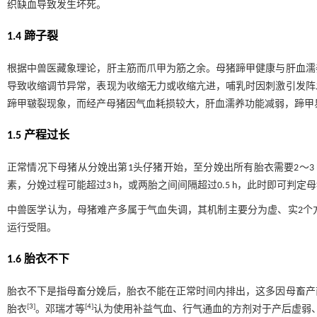
织缺血导致发生坏死。
1.4 蹄子裂
根据中兽医藏象理论，肝主筋而爪甲为筋之余。母猪蹄甲健康与肝血濡
导致收缩调节异常，表现为收缩无力或收缩亢进，哺乳时因刺激引发阵
蹄甲皲裂现象，而经产母猪因气血耗损较大，肝血濡养功能减弱，蹄甲
1.5 产程过长
正常情况下母猪从分娩出第1头仔猪开始，至分娩出所有胎衣需要2～3
素，分娩过程可能超过3 h，或两胎之间间隔超过0.5 h，此时即可判定
中兽医学认为，母猪难产多属于气血失调，其机制主要分为虚、实2个
运行受阻。
1.6 胎衣不下
胎衣不下是指母畜分娩后，胎衣不能在正常时间内排出，这多因母畜产
[
3
]
[
4
]
胎衣
。邓瑞才等
认为使用补益气血、行气通血的方剂对于产后虚弱