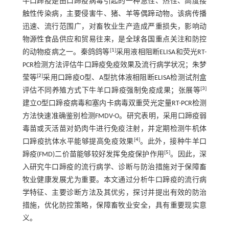
牛口蹄疫是由口蹄疫病毒引起的一种急性、热性、高度接
触性传染病，主要侵害牛、猪、羊等偶蹄动物。该病传播
迅速、流行范围广，对畜牧业生产造成严重损失，影响动
物源性食品供应和贸易往来，是全球各国重点关注和防控
[
1
]
的动物疫病之一。秦鸽鸽等
采用液相阻断ELISA和荧光RT-
PCR检测方法评估牛口蹄疫免疫效果及流行病学状况；朱梦
[
2
]
莹等
采用口蹄疫O型、A型抗体液相阻断ELISA检测试剂盒
[
3
]
评估不同养殖方式下牛羊口蹄疫强制免疫成果；张展等
建立O型口蹄疫病毒和塞内卡病毒双重荧光定量RT-PCR检测
方法快速准确鉴别检测FMDV-O。研究表明，采用口蹄疫弱
毒苗或灭活苗对奶肉牛进行免疫注射，并定期检测牛机体
[
4
]
口蹄疫抗体水平能够提高免疫效果
。此外，接种牛羊口
[
5
]
蹄疫(FMD)二价苗能够较好发挥免疫保护作用
。因此，深
入研究牛口蹄疫的流行病学、诊断与防治措施对于保障畜
牧业健康发展尤为重要。本文通过分析牛口蹄疫的流行病
学特征、主要诊断方法及其优劣，探讨并提出有效的防治
措施，优化防控策略，保障畜牧业安全，具有重要现实意
义。