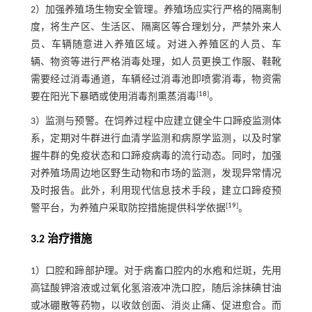
2）加强养殖场生物安全管理。养殖场应实行严格的隔离制
度，将生产区、生活区、隔离区等合理划分，严禁外来人
员、车辆随意进入养殖区域。对进入养殖区的人员、车
辆、物资等进行严格消毒处理，如人员更换工作服、鞋靴
需要经过消毒通道，车辆经过消毒池即喷雾消毒，物资需
[
18
]
要在阳光下暴晒或使用消毒剂熏蒸消毒
。
3）监测与预警。在饲养过程中应建立健全牛口蹄疫监测体
系，定期对牛群进行血清学监测和病原学监测，以及时掌
握牛群的免疫状态和口蹄疫病毒的流行动态。同时，加强
对养殖场周边地区野生动物和市场的监测，发现异常情况
及时报告。此外，利用现代信息技术手段，建立口蹄疫预
[
19
]
警平台，为养殖户采取防控措施提供科学依据
。
3.2 治疗措施
1）口腔和蹄部护理。对于病畜口腔内的水疱和烂斑，先用
高锰酸钾溶液或过氧化氢溶液冲洗口腔，随后涂抹碘甘油
或冰硼散等药物，以收敛创面、消炎止痛、促进愈合。而