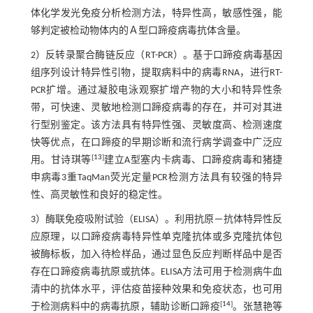
体化学发光免疫分析检测方法，特异性高，敏感性强，能
够判定被检动物体内的Ａ型口蹄疫病毒抗体含量。
2）反转录聚合酶链反应（RT-PCR）。基于口蹄疫病毒基因
组序列设计特异性引物，提取病料中的病毒RNA，进行RT-
PCR扩增。通过凝胶电泳观察扩增产物的大小和特异性条
带，可快速、灵敏地检测口蹄疫病毒的存在，并可对其进
行型别鉴定。该方法具有特异性强、灵敏度高、检测速度
快等优点，在口蹄疫的早期诊断和流行病学调查中广泛应
[
13
]
用。甘诗琪等
建立A型塞内卡病毒、口蹄疫病毒和猪捷
申病毒3重TaqMan荧光定量PCR检测方法具有较强的特异
性、高灵敏性和良好的稳定性。
3）酶联免疫吸附试验（ELISA）。利用抗原－抗体特异性反
应原理，以口蹄疫病毒特异性单克隆抗体或多克隆抗体包
被酶标板，加入待检样品，通过显色反应判断样品中是否
存在口蹄疫病毒抗原或抗体。ELISA方法可用于检测病牛血
清中的抗体水平，评估疫苗接种效果和免疫状态，也可用
[
14
]
于检测病料中的病毒抗原，辅助诊断口蹄疫
。张慧艳等