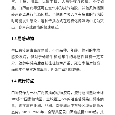
气、土壤、用具、运输工具、人员等媒介传播。不仅如
此，口蹄疫病毒还可在空气中形成气溶胶，并随风传播到
较远距离进行气源传播。当健康牛吸入含有病毒的气溶胶
时可能发生感染，这种传播方式在规模化养殖场中尤为突
出，容易造成疫情的快速蔓延。
1.3 易感动物
牛口蹄疫病毒高度易感，不同品种、年龄、性别的牛均可
感染发病，但对于幼龄牛和成年牛的易感性具有一定差
异。幼龄牛感染后症状往往较为严重，死亡率相对较高，
而成年牛虽然发病率高，但死亡率相对较低。
1.4 流行特点
口蹄疫作为一种广泛传播的动物疫病，流行范围遍及全球
100多个国家和地区，全球超过77%的牲畜曾感染口蹄疫病
毒，该疾病在亚洲、非洲、南美洲及中东等区域呈现高发
态势。2013－2023年，全球共记录口蹄疫疫情1 300起，其