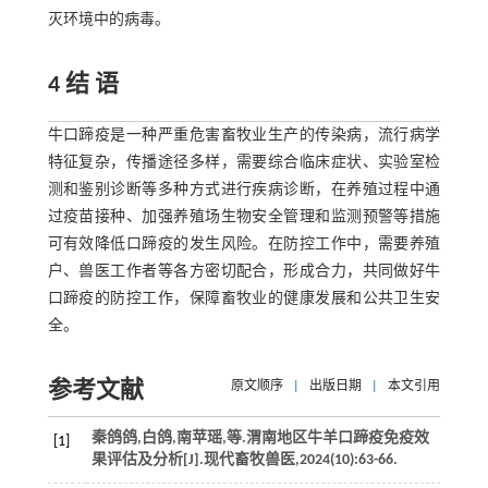
灭环境中的病毒。
4 结 语
牛口蹄疫是一种严重危害畜牧业生产的传染病，流行病学
特征复杂，传播途径多样，需要综合临床症状、实验室检
测和鉴别诊断等多种方式进行疾病诊断，在养殖过程中通
过疫苗接种、加强养殖场生物安全管理和监测预警等措施
可有效降低口蹄疫的发生风险。在防控工作中，需要养殖
户、兽医工作者等各方密切配合，形成合力，共同做好牛
口蹄疫的防控工作，保障畜牧业的健康发展和公共卫生安
全。
参考文献
原文顺序
|
出版日期
|
本文引用
秦鸽鸽,白鸽,南苹瑶,
等
.渭南地区牛羊口蹄疫免疫效
[1]
果评估及分析[J].
现代畜牧兽医
,
2024
(10):63-66.