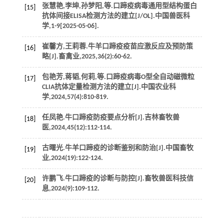
张慧艳,李坤,孙梦阳,
等
.口蹄疫病毒通用型结构蛋白
[15]
抗体间接ELISA检测方法的建立[J/OL].
中国兽医科
学
,
1
-9[2025-05-06].
崔馨方,王莉蓉.牛羊口蹄疫疫苗应激反应及预防策
[16]
略[J].
畜禽业
,
2025
,
36
(2):60-62.
包艳芳,蒋韬,何莉,
等
.口蹄疫病毒O型全自动磁微粒
[17]
CLIA抗体定量检测方法的建立[J].
中国农业科
学
,
2024
,
57
(4):810-819.
任凤艳.牛口蹄疫防疫要点分析[J].
吉林畜牧兽
[18]
医
,
2024
,
45
(12):112-114.
古曙光.牛羊口蹄疫的诊断鉴别和防治[J].
中国畜牧
[19]
业
,
2024
(19):122-124.
许鹏飞.牛口蹄疫的诊断与防控[J].
畜牧兽医科技信
[20]
息
,
2024
(9):109-112.