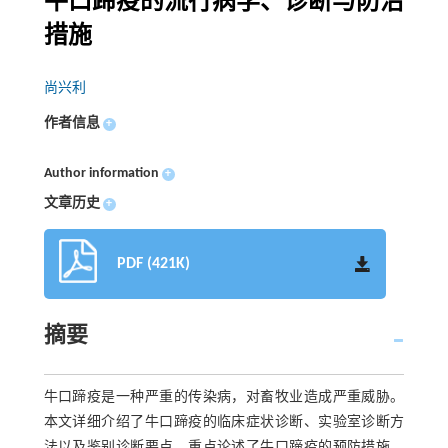
牛口蹄疫的流行病学、诊断与防治
措施
尚兴利
作者信息
+
Author information
+
文章历史
+
PDF (421K)
摘要
牛口蹄疫是一种严重的传染病，对畜牧业造成严重威胁。
本文详细介绍了牛口蹄疫的临床症状诊断、实验室诊断方
法以及鉴别诊断要点，重点论述了牛口蹄疫的预防措施，