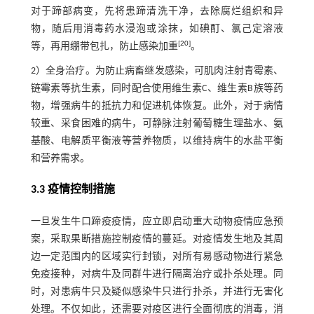
对于蹄部病变，先将患蹄清洗干净，去除腐烂组织和异
物，随后用消毒药水浸泡或涂抹，如碘酊、氯己定溶液
[
20
]
等，再用绷带包扎，防止感染加重
。
2）全身治疗。为防止病畜继发感染，可肌肉注射青霉素、
链霉素等抗生素，同时配合使用维生素C、维生素B族等药
物，增强病牛的抵抗力和促进机体恢复。此外，对于病情
较重、采食困难的病牛，可静脉注射葡萄糖生理盐水、氨
基酸、电解质平衡液等营养物质，以维持病牛的水盐平衡
和营养需求。
3.3 疫情控制措施
一旦发生牛口蹄疫疫情，应立即启动重大动物疫情应急预
案，采取果断措施控制疫情的蔓延。对疫情发生地及其周
边一定范围内的区域实行封锁，对所有易感动物进行紧急
免疫接种，对病牛及同群牛进行隔离治疗或扑杀处理。同
时，对患病牛只及疑似感染牛只进行扑杀，并进行无害化
处理。不仅如此，还需要对疫区进行全面彻底的消毒，消