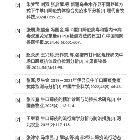
朱梦莹,刘双,张启耀,
等
.新疆乌鲁木齐县不同养殖方
[2]
式下牛羊口蹄疫抗体综合免疫水平分析[J].
现代畜牧
科技
,
2024
(7):19-21.
张展,陈信全,冯国金,
等
.O型口蹄疫病毒和塞内卡病
[3]
毒双重荧光定量RT-PCR检测方法的建立[J].
中国预防
兽医学报
,
2024
,
46
(6):601-607.
赵永虎,王兴珍,邢作志,
等
.张掖市甘州区规模奶肉牛
[4]
场口蹄疫抗体效价检测分析[J].
甘肃畜牧兽
医
,
2024
,
54
(3):91-95.
张军,罗生金.2019－2021年伊吾县牛羊口蹄疫免疫
[5]
抗体监测与分析[J].
中国牛业科学
,
2022
,
48
(5):44-48.
张长奎.牛口蹄疫的精准诊断与防控技术研究[J].
中
[6]
国畜牧业
,
2025
(4):113-114.
王继春.牛口蹄疫的流行病学分析与防治措施[J].
河
[7]
北农业
,
2025
(2):117-118.
张津铭,马维民,丁耀忠,
等
.南非2型口蹄疫流行动态
[8]