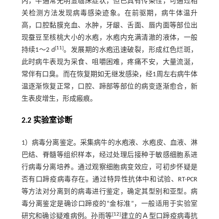
内，牛通常无明显临床症状，但已具有传染性，可通过相
关检测方法发现病毒感染迹象。在前驱期，病牛体温升
高，口腔黏膜充血、水肿，牙龈、舌面、唇内面等部位出
现蚕豆至核桃大小的水疱，水疱内充满清澈的液体，一般
[
11
]
持续1～2 d
。发展期的水疱迅速破裂，形成红色烂斑，
此时病牛表现为采食、咀嚼困难，疼痛不安，大量流涎，
常伴有口臭。而在恢复期如无继发感染，经1周左右病牛体
温逐渐恢复正常，口腔、蹄部等部位的病变逐渐愈合，新
生表皮增生，形成瘢痕。
2.2 实验室诊断
1）病毒分离鉴定。采集病牛的水疱液、水疱皮、血液、淋
巴结、脊髓等组织样本，经过处理后接种于敏感细胞系进
行病毒分离培养。通过观察细胞病变效应，可初步怀疑是
否有口蹄疫病毒存在。通过特异性抗体中和试验、RT-PCR
等方法对分离到的病毒进行鉴定，确定其型别和亚型。病
毒分离鉴定是确诊口蹄疫的“金标准”，一般适用于实验室
[
12
]
研究和确诊疑难病例。孙雨等
建立的Ａ型口蹄疫病毒抗