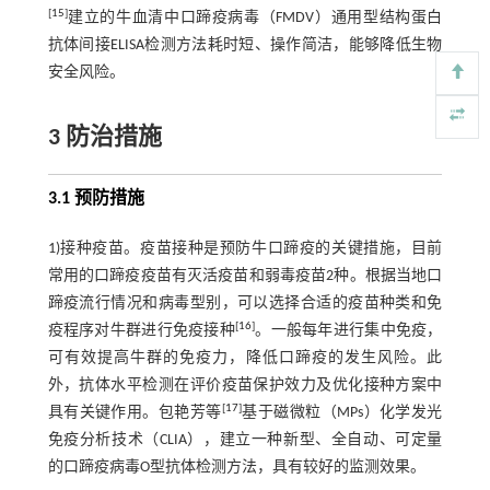
[
15
]
建立的牛血清中口蹄疫病毒（FMDV）通用型结构蛋白
抗体间接ELISA检测方法耗时短、操作简洁，能够降低生物
安全风险。
3 防治措施
3.1 预防措施
1)接种疫苗。疫苗接种是预防牛口蹄疫的关键措施，目前
常用的口蹄疫疫苗有灭活疫苗和弱毒疫苗2种。根据当地口
蹄疫流行情况和病毒型别，可以选择合适的疫苗种类和免
[
16
]
疫程序对牛群进行免疫接种
。一般每年进行集中免疫，
可有效提高牛群的免疫力，降低口蹄疫的发生风险。此
外，抗体水平检测在评价疫苗保护效力及优化接种方案中
[
17
]
具有关键作用。包艳芳等
基于磁微粒（MPs）化学发光
免疫分析技术（CLIA），建立一种新型、全自动、可定量
的口蹄疫病毒O型抗体检测方法，具有较好的监测效果。