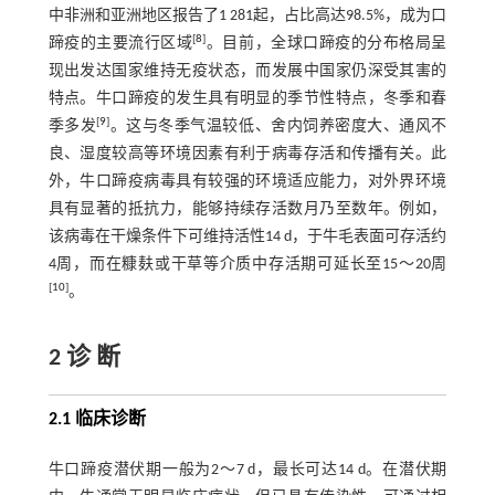
中非洲和亚洲地区报告了1 281起，占比高达98.5%，成为口
[
8
]
蹄疫的主要流行区域
。目前，全球口蹄疫的分布格局呈
现出发达国家维持无疫状态，而发展中国家仍深受其害的
特点。牛口蹄疫的发生具有明显的季节性特点，冬季和春
[
9
]
季多发
。这与冬季气温较低、舍内饲养密度大、通风不
良、湿度较高等环境因素有利于病毒存活和传播有关。此
外，牛口蹄疫病毒具有较强的环境适应能力，对外界环境
具有显著的抵抗力，能够持续存活数月乃至数年。例如，
该病毒在干燥条件下可维持活性14 d，于牛毛表面可存活约
4周，而在糠麸或干草等介质中存活期可延长至15～20周
[
10
]
。
2 诊 断
2.1 临床诊断
牛口蹄疫潜伏期一般为2～7 d，最长可达14 d。在潜伏期