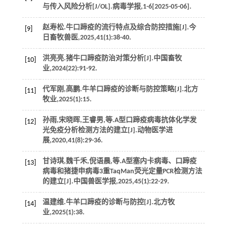
与传入风险分析[J/OL].
病毒学报
,
1
-6[2025-05-06].
赵寿松.牛口蹄疫的流行特点及综合防控措施[J].
今
[9]
日畜牧兽医
,
2025
,
41
(1):38-40.
洪亮亮.猪牛口蹄疫防治对策分析[J].
中国畜牧
[10]
业
,
2024
(22):91-92.
代军刚,高鹏.牛羊口蹄疫的诊断与防控策略[J].
北方
[11]
牧业
,
2025
(1):15.
孙雨,宋晓晖,王睿男,
等
.A型口蹄疫病毒抗体化学发
[12]
光免疫分析检测方法的建立[J].
动物医学进
展
,
2020
,
41
(8):29-36.
甘诗琪,魏千禾,倪语晨,
等
.A型塞内卡病毒、口蹄疫
[13]
病毒和猪捷申病毒3重TaqMan荧光定量PCR检测方法
的建立[J].
中国兽医学报
,
2025
,
45
(1):22-29.
温建维.牛羊口蹄疫的诊断与防控[J].
北方牧
[14]
业
,
2025
(1):38.