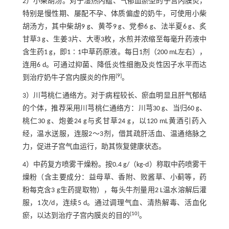
2）小柴胡汤。对于湿热内蕴、气郁血瘀型的子宫内膜炎，
特别是慢性期、屡配不孕、体质偏虚的奶牛，可使用小柴
胡汤方，其中柴胡9 g、黄芩9 g、党参6 g、法半夏6 g、炙
甘草3 g、生姜3片、大枣3枚，水煎并浓缩至每毫升药液中
含生药1 g，即1∶1中草药原液。每日1剂（200 mL左右），
连用6 d。可通过抑菌、降低炎性细胞及炎性因子水平而达
[
9
]
到治疗奶牛子宫内膜炎的作用
。
3）川芎桃仁通络方。对于病程较长、瘀血明显且肝气郁结
的个体，推荐采用川芎桃仁通络方：川芎30 g、当归60 g、
桃仁30 g、炮姜24 g与炙甘草24 g，以120 mL黄酒引药入
经，温水送服，连服2～3剂，借其疏肝活血、温通络脉之
力，促进子宫气血运行，助其恢复健康状态。
4）中药复方喷雾干燥粉。按0.4 g/（kg·d）称取中药喷雾干
燥粉（含主要成分：益母草、香附、败酱草、小蓟等，药
粉每克含3 g生药提取物），每头牛剂量用2 L温水溶解后灌
服，1次/d，连续5 d。通过调理气血、清热解毒、活血化
[
10
]
瘀，以达到治疗子宫内膜炎的目的
。