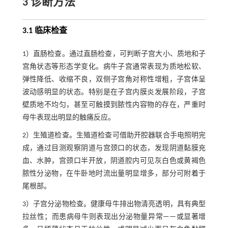
3 诊断方法
3.1 临床检查
1）直肠检查。通过直肠检查，可判断子宫大小、质地和子
宫角状态等形态学变化。病牛子宫通常表现为质地松软、
弹性降低、收缩不良，双侧子宫角对称性增粗，子宫体呈
波动感明显的状态。特别是在子宫内膜炎发展阶段，子宫
壁质地不均匀，甚至可触摸到脓性内容物的存在，严重时
母牛表现出明显的触痛反应。
2）生殖道检查。生殖道检查可借助开腔器联合手电照明完
成，通过目测观察阴道与宫颈口的状态，发现阴道黏膜充
血、水肿，宫颈口半开放，阴道腔内可见灰白色或黄褐色
脓性分泌物，在牛卧地时流出量明显增多，部分可附着于
尾根部。
3）子宫分泌物检查。健康母牛排出物清亮透明，具有典型
拉丝性；而患病母牛则表现出分泌物量异常——或显著增