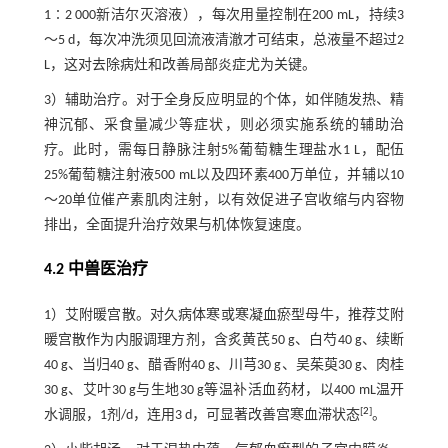
1∶2 000新洁尔灭溶液），每次用量控制在200 mL，持续3
～5 d，每次冲洗须见回流液清澈才可结束，总液量不超过2
L，这对去除病灶和改善局部炎症尤为关键。
3）辅助治疗。对于全身反应明显的个体，如伴随发热、精
神沉郁、采食量减少等症状，则必须实施系统的辅助治
疗。此时，需每日静脉注射5%葡萄糖生理盐水1 L，配伍
25%葡萄糖注射液500 mL以及四环素400万单位，并辅以10
～20单位催产素肌肉注射，以有效促进子宫收缩与内容物
排出，全面提升治疗效果与机体恢复速度。
4.2 中兽医治疗
1）艾附暖宫散。对久病体寒或寒凝血瘀型母牛，推荐艾附
暖宫散作为内服调理方剂，含炙黄芪50 g、白芍40 g、续断
40 g、当归40 g、醋香附40 g、川芎30 g、吴茱萸30 g、肉桂
30 g、艾叶30 g与生地30 g等温补活血药材，以400 mL温开
[
2
]
水调服，1剂/d，连用3 d，可显著改善宫寒血滞状态
。