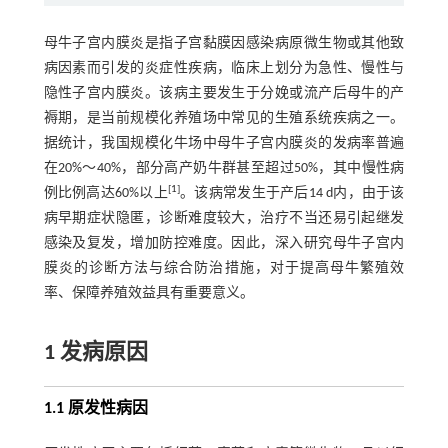
母牛子宫内膜炎是指子宫黏膜因感染病原微生物或其他致
病因素而引发的炎症性疾病，临床上划分为急性、慢性与
隐性子宫内膜炎。该病主要发生于分娩或流产后母牛的产
褥期，是当前规模化养殖场中常见的生殖系统疾病之一。
据统计，我国规模化牛场中母牛子宫内膜炎的发病率普遍
在20%～40%，部分高产奶牛群甚至超过50%，其中慢性病
[
1
]
例比例高达60%以上
。该病常发生于产后14 d内，由于该
病早期症状隐匿，诊断难度较大，治疗不当还易引起继发
感染及复发，增加防控难度。因此，深入研究母牛子宫内
膜炎的诊断方法与综合防治措施，对于提高母牛繁殖效
率、保障养殖效益具有重要意义。
1 发病原因
1.1 原发性病因