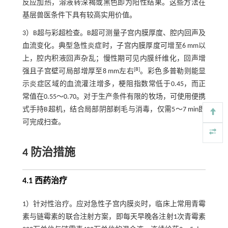
反应加热，溶液转深褐或黑色即为阳性结果。这些方法在
基层兽医条件下具有较高实用价值。
3）B超与彩超检查。B超可测量子宫内膜厚度、腔内回声及
血流变化。典型急性炎症时，子宫内膜厚度可增至6 mm以
上，腔内积液回声杂乱；慢性期可见内膜纤维化，回声增
[
8
]
强且子宫壁可局部增厚至8 mm左右
。彩色多普勒则能显
示炎症区域的血流灌注增多，梗阻指数常低于0.45，而正
常值在0.55～0.70。对于生产条件有限的牧场，可使用便携
式手持B超机，结合局部阴部剃毛与消毒，仅需5～7 min即
可完成扫查。
4 防治措施
4.1 西药治疗
1）针对性治疗。应对急性子宫内膜炎时，临床上常用青霉
素与链霉素的联合注射方案，即每天早晚各注射1次青霉素