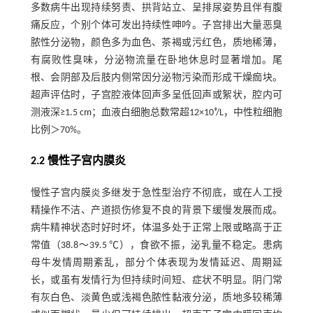
多数病牛出现持续努责、拱背站立、呈排尿姿势且伴有腹
痛反应，个别个体可发出持续性呻吟。子宫排出大量恶臭
脓性分泌物，颜色多为血色、茶褐或污红色，质地稀薄，
有腐败性臭味，分泌物流量在卧地休息时显著增加。尾
根、会阴部及后肢内侧常因分泌物污染而形成干燥痂块。
超声评估时，子宫腔液体回声多呈低回声或絮状，腔内可
测液深≥1.5 cm；血液白细胞总数常超12×10⁹/L，中性粒细胞
比例＞70%。
2.2 慢性子宫内膜炎
慢性子宫内膜炎多继发于急性型治疗不彻底，或在人工授
精操作不洁、产道损伤修复不良的背景下缓慢发展而成。
病牛精神状态时好时坏，体温多处于正常上限或略高于正
常值（38.8～39.5 ℃），食欲不振，泌乳量不稳定。患病
母牛发情周期紊乱，部分个体表现为发情延迟、周期延
长，或虽有发情行为但持续时间短、症状不明显。阴门常
有灰白色、淡黄色或浅褐色脓性黏液分泌，质地多较稀薄