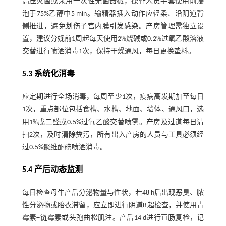
高压灭菌或采用一次性无菌器械，操作人员手套使用前浸
泡于75%乙醇中5 min。输精器插入动作应轻柔、沿阴道背
侧推进，避免划伤子宫内膜引发感染。产房管理需独立设
置，建议分娩前1周起每天使用2%烧碱或0.2%过氧乙酸溶液
交替进行喷洒消毒1次，保持干燥通风，每日更换垫料。
5.3 系统化消毒
应定期进行全场消毒，每周至少1次，疫病高发期加至每日
1次，重点部位包括食槽、水槽、地面、墙体、通风口，选
用1%戊二醛或0.5%过氧乙酸交替喷雾。产房及过道每日清
扫2次，及时清除粪污，所有出入产房的人员与工具必须经
过0.5%聚维酮碘喷洒消毒。
5.4 产后动态监测
每日检查母牛产后分泌物量与性状，若48 h后出现恶臭、脓
性分泌物或胎衣滞留，应立即进行阴道B超检查，并使用青
霉素+链霉素或头孢曲松肌注。产后14 d进行直肠复检，记