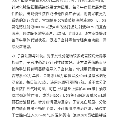
200万单位与链霉素400万单位的混合液，连续给药3～5 d，
针对化脓性细菌感染效果尤为显著。若母牛病情发展为慢
性阶段，出现慢性脓性或卡他性炎症表现，则需采取更为
系统的治疗方式，常规使用50%葡萄糖注射液500 mL、5%
氯化钙注射液300 mL以及40%乌洛托品注射液60 mL的复合
溶液，通过静脉缓慢滴注，1次/d、连续2 d。该方案能够改
善母牛整体代谢状况，促进子宫排毒和增强免疫功能，清
除炎症隐患。
2）子宫注药与冲洗。对于炎性分泌物较多或宫腔病灶局限
的母牛，子宫注药治疗针对性效果好。该方法需借助直肠
辅助手法将输精器精准导入子宫体腔，常规用药组合包括
青霉素400万单位、金霉素150万单位以及40 mL蒸馏水调配
混合液，每日注入1次，连用3 d即可观察疗效。若子宫分泌
物呈脓性且气味明显，可在上述基础上添加40 mL碘甘油液
以增强溶脓作用，或选用100 mL 5%鱼石脂溶液或40 mL碘
酊石蜡油替代。针对病情更为复杂，子宫充血明显、分泌
物浓稠而排出不畅的个体，还可采用冲洗治疗法，通过向
子宫腔内注入38～40 ℃的温热药液（如0.02%高锰酸钾或