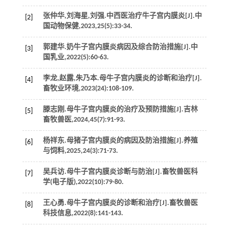
张仲华,刘海星,刘强.中西医治疗牛子宫内膜炎[J].
中
[2]
国动物保健
,
2023
,
25
(5):33-34.
郭建华.奶牛子宫内膜炎病因及综合防治措施[J].
中
[3]
国乳业
,
2022
(5):60-63.
李龙,赵露,朱乃本.母牛子宫内膜炎的诊断和治疗[J].
[4]
畜牧业环境
,
2023
(24):108-109.
滕志刚.母牛子宫内膜炎的治疗及预防措施[J].
吉林
[5]
畜牧兽医
,
2024
,
45
(7):91-93.
杨祥东.母猪子宫内膜炎的病因及防治措施[J].
养殖
[6]
与饲料
,
2025
,
24
(3):71-73.
吴兵访.母牛子宫内膜炎诊断与防治[J].
畜牧兽医科
[7]
学
(电子版),
2022
(10):79-80.
王心勇.母牛子宫内膜炎的诊断和治疗[J].
畜牧兽医
[8]
科技信息
,
2022
(8):141-143.