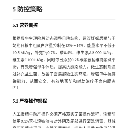
5 防控策略
5.1 营养调控
根据母牛生理阶段动态调整日粮结构，建议妊娠后期与干
奶期日粮中粗蛋白含量控制在12%～14%，能量水平不低于
10.5 MJ/kg，补充钙0.7%、磷0.4%、维生素A 8 000 IU/kg、
维生素E 100 IU/kg，同时每日添加0.2%碳酸氢钠维持酸碱平
衡，有效增强母牛体质，提高抗感染能力。微生态制剂通
过补充益生菌，改善子宫局部微生态环境，增强母牛抗感
染能力，从而安全、有效地预防和辅助治疗子宫内膜炎
[
11
]
。
5.2 严格操作规程
人工授精与助产操作必须严格落实无菌操作流程，输精前
使用0.1%苯扎溴铵溶液对外阴及尾部进行清洗消毒，器械