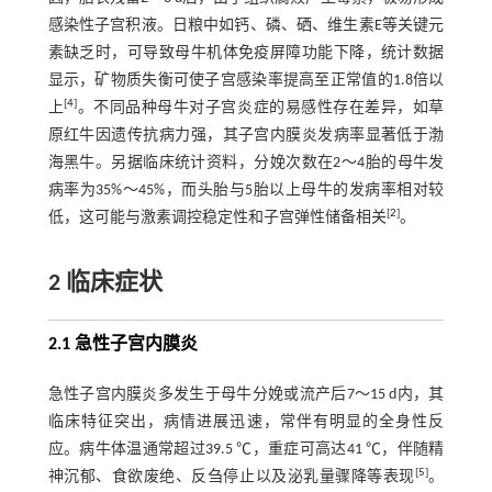
感染性子宫积液。日粮中如钙、磷、硒、维生素E等关键元
素缺乏时，可导致母牛机体免疫屏障功能下降，统计数据
显示，矿物质失衡可使子宫感染率提高至正常值的1.8倍以
[
4
]
上
。不同品种母牛对子宫炎症的易感性存在差异，如草
原红牛因遗传抗病力强，其子宫内膜炎发病率显著低于渤
海黑牛。另据临床统计资料，分娩次数在2～4胎的母牛发
病率为35%～45%，而头胎与5胎以上母牛的发病率相对较
[
2
]
低，这可能与激素调控稳定性和子宫弹性储备相关
。
2 临床症状
2.1 急性子宫内膜炎
急性子宫内膜炎多发生于母牛分娩或流产后7～15 d内，其
临床特征突出，病情进展迅速，常伴有明显的全身性反
应。病牛体温通常超过39.5 ℃，重症可高达41 ℃，伴随精
[
5
]
神沉郁、食欲废绝、反刍停止以及泌乳量骤降等表现
。