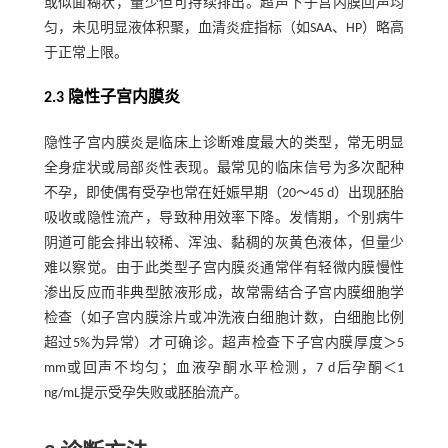
或似面糊状，量少但可持续排出。超声下子宫内膜回声均
匀，未见明显液体积聚，血清炎症指标（如SAA、HP）略高
于正常上限。
2.3 隐性子宫内膜炎
隐性子宫内膜炎是临床上诊断难度最大的类型，常无明显
全身症状或局部炎性表现。最常见的临床信号为多次配种
不孕，即使偶有受孕也常在妊娠早期（20～45 d）出现胚胎
吸收或隐性流产，导致种用效率下降。发情期，个别病牛
阴道可能会排出较稀、浑浊、黏稠的灰黄色液体，但量少
难以察觉。由于此类型子宫内膜炎通常伴有轻微内膜慢性
渗出反应而非典型脓液形成，故常需结合子宫内膜细胞学
检查（如子宫内膜涂片或冲洗液白细胞计数，白细胞比例
超过5%为异常）才可确诊。超声检查下子宫内膜厚度＞5
mm或回声不均匀；血液孕酮水平检测，7 d后孕酮＜1
ng/mL提示受孕失败或胚胎流产。