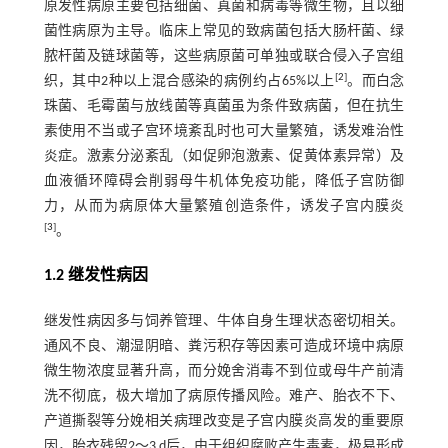
原发性病原主要包括细菌、真菌和病毒等微生物，且以细
菌性病原为主导。临床上常见的致病菌包括大肠杆菌、绿
脓杆菌及链球菌等，这些病原菌可单独或联合侵入子宫组
[
2
]
织，其中2种以上混合感染的病例约占65%以上
。而白念
珠菌、毛霉菌与放线菌等真菌虽为条件致病菌，但在抗生
素使用不当或子宫环境紊乱时也可大量繁殖，诱发难治性
炎症。激素分泌紊乱（如促卵泡激素、促黄体素异常）及
血液循环障碍会削弱母牛机体免疫功能，降低子宫防御
力，从而为病原体大量繁殖创造条件，诱发子宫内膜炎
[
3
]
。
1.2 继发性病因
继发性病因多与饲养管理、牛体自身生理状态密切相关。
通风不良、潮湿阴暗、粪污积存等因素可造成环境中病原
微生物浓度显著升高，而分娩舍消毒不到位或母牛产前清
洗不彻底，极大增加了病原传播风险。难产、胎衣不下、
产道撕裂等分娩相关病理改变是子宫内膜炎高发的重要原
因，胎衣残留2～3 d后，由于组织腐败产生毒素，极易形成