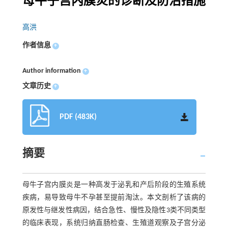
母牛子宫内膜炎的诊断及防治措施
高洪
作者信息
+
Author information
+
文章历史
+
PDF (483K)
摘要
母牛子宫内膜炎是一种高发于泌乳和产后阶段的生殖系统
疾病，易导致母牛不孕甚至提前淘汰。本文剖析了该病的
原发性与继发性病因，结合急性、慢性及隐性3类不同类型
的临床表现，系统归纳直肠检查、生殖道观察及子宫分泌