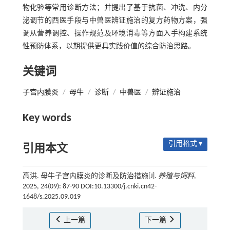
物化验等常用诊断方法；并提出了基于抗菌、冲洗、内分
泌调节的西医手段与中兽医辨证施治的复方药物方案，强
调从营养调控、操作规范及环境消毒等方面入手构建系统
性预防体系，以期提供更具实践价值的综合防治思路。
关键词
子宫内膜炎
/
母牛
/
诊断
/
中兽医
/
辨证施治
Key words
引用格式 ▾
引用本文
高洪. 母牛子宫内膜炎的诊断及防治措施[J].
养殖与饲料
,
2025, 24(09): 87-90 DOI:10.13300/j.cnki.cn42-
1648/s.2025.09.019
上一篇
下一篇