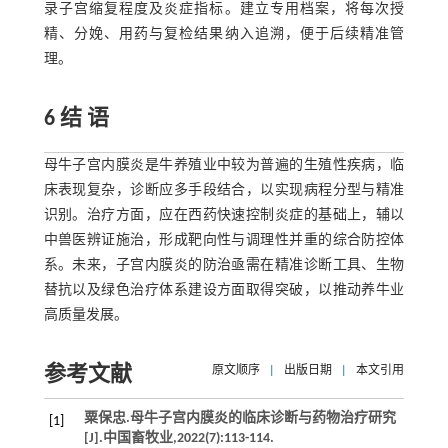
录子宫缩复程度及炎症指标。建立专用档案，将每次授
精、分娩、用药与复检结果纳入追溯，便于后续精准管
理。
6 结 语
母牛子宫内膜炎是牛养殖业中较为普遍的生殖性疾病，临
床表现复杂，诊断应多手段结合，以实现病程分型与精准
识别。治疗方面，应在西药快速控制炎症的基础上，辅以
中兽医辨证施治，形成靶向性与调理性并重的综合防控体
系。未来，子宫内膜炎的防治亟需在精准诊断工具、生物
替抗以及绿色治疗体系建设方面取得突破，以推动养牛业
高质量发展。
参考文献
原文顺序
|
出版日期
|
本文引用
粟保忠.母牛子宫内膜炎的临床诊断与药物治疗研究
[1]
[J].
中国畜牧业
,
2022
(7):113-114.