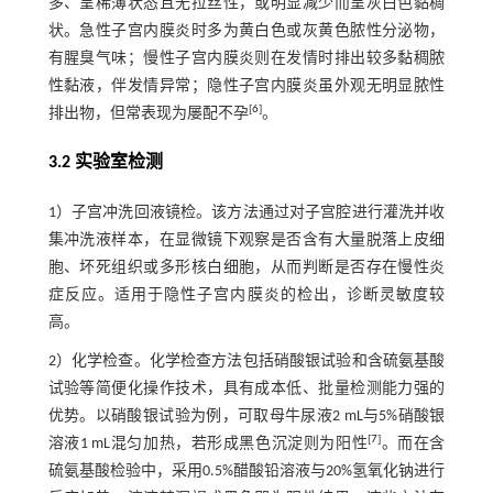
多、呈稀薄状态且无拉丝性，或明显减少而呈灰白色黏稠
状。急性子宫内膜炎时多为黄白色或灰黄色脓性分泌物，
有腥臭气味；慢性子宫内膜炎则在发情时排出较多黏稠脓
性黏液，伴发情异常；隐性子宫内膜炎虽外观无明显脓性
[
6
]
排出物，但常表现为屡配不孕
。
3.2 实验室检测
1）子宫冲洗回液镜检。该方法通过对子宫腔进行灌洗并收
集冲洗液样本，在显微镜下观察是否含有大量脱落上皮细
胞、坏死组织或多形核白细胞，从而判断是否存在慢性炎
症反应。适用于隐性子宫内膜炎的检出，诊断灵敏度较
高。
2）化学检查。化学检查方法包括硝酸银试验和含硫氨基酸
试验等简便化操作技术，具有成本低、批量检测能力强的
优势。以硝酸银试验为例，可取母牛尿液2 mL与5%硝酸银
[
7
]
溶液1 mL混匀加热，若形成黑色沉淀则为阳性
。而在含
硫氨基酸检验中，采用0.5%醋酸铅溶液与20%氢氧化钠进行