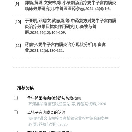
郭杨,黄璐,文安林,
等
.小柴胡汤治疗奶牛子宫内膜炎
[9]
临床效果研究[J].
中兽医医药杂志
,
2024
,
43
(4):1-6.
于亚明,邓翔文,武志勇,
等
.中药复方对奶牛子宫内膜
[10]
炎治疗效果及抗炎作用研究[J].
畜牧与兽
医
,
2024
,
56
(12):104-109.
蒋俞宁.奶牛子宫内膜炎治疗现状分析[J].
畜禽
[11]
业
,
2021
,
32
(6):130-131.