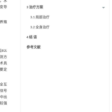
，水
变导
3 治疗方案
3.1 局部治疗
养殖
3.2 全身治疗
4 结 语
参考文献
因
B2L
检测方
技术具
要定
完全互
光信号
程中出
较强