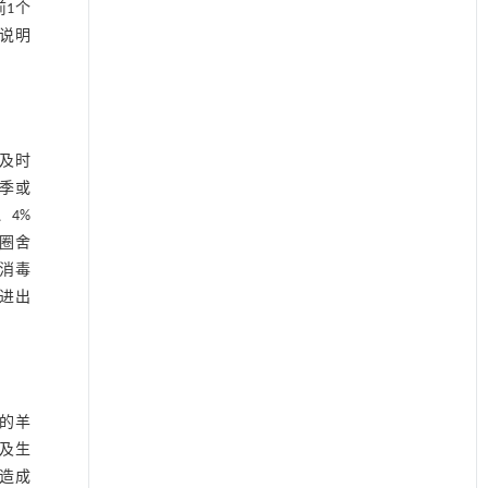
1个
用说明
及时
季或
、4%
圈舍
消毒
进出
的羊
及生
造成