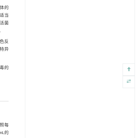
原体的
过适当
活菌
。
显色反
、特异
毒的
按照每
mL的