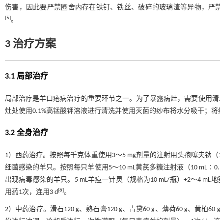
伤害，因此要严禁圈舍内存在铁钉、铁丝、破碎的玻璃渣等异物，严
[
5
]
。
3 治疗方案
3.1 局部治疗
局部治疗是羊口疮病治疗的重要环节之一。为了暴露病灶，需要使用清
灶处使用0.1%高锰酸钾溶液进行清洗并使用灭菌的纱布将水分吸干；将
3.2 全身治疗
1）西药治疗。按照每千克体重使用3～5 mg剂量的注射用头孢噻夫钠（1
细菌感染的羊只。按照每只羊使用5～10 mL黄芪多糖注射液（10 mL∶
出现病毒感染的羊只。5 mL羊痘一针灵（规格为10 mL/瓶）+2～4 
[
6
]
用药1次，连用3 d
。
2）中药治疗。滑石120 g、熟石膏120 g、青黛60 g、薄荷60 g、黄柏6