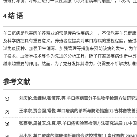
份进行冲调、冷却后进行一次性灌服（每只患病羊的剂量），1次/d，连用
4 结 语
羊口疮病是危害肉羊养殖业的常见传染性疾病之一，不仅危害羊只健康
及科学防控具有重要意义。养殖者应提高对羊口疮病的重视程度，通过
过免疫接种、加强卫生消毒、加强管理等措施来预防该病的发生，为羊
子技术、血清学技术等作为先进的分析工具，除了在畜禽疾病诊断中具
越来越重要的作用。然而，为了充分发挥其潜力，仍需要不断解决标准
参考文献
刘庆伦,孟继彬,张淑芹,
等
.羊口疮病毒分子生物学检测方法研究进展
[1]
王孝宗,贾会囡,常悦.羊口疮病的诊断与防治措施[J].
吉林畜牧兽
[2]
张嘉雯,周祉玉,朱真,
等
.羊口疮实验室检测方法研究进展[J].
中国
[3]
马小平.羊口疮病的临床诊断与综合防控措施[J].
当代畜牧
,
2024
(