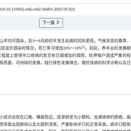
 DOI:10.13300/j.cnki.cn42-1648/s.2025.09.022
下一篇
山羊均可感染，且3～6月龄的羊发生此病的风险更高，气候多变的春季、
[
1
]
混合感染的情况，死亡率可增加20%～50%
。目前，养羊业的发展朝
定程度上使得羊口疮病的发生有日趋增加的趋势，给养殖户造成严重的经
高质量、可持续的发展，践行绿色发展理念，做好该病的科学诊断以及日
小斑点出现在口角、嘴唇旁边，逐渐转变为小颗粒、充满液体的脓疱，最
而导致出现肿块以及大面积溃疡，严重影响羊只的正常采食。病羊口腔有