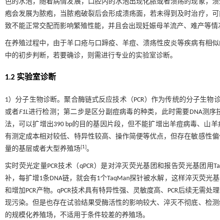
色的水泡，随着病情发展，口腔内的水泡出现化脓或者溃疡的现象，溃
疱会发展为脓疱，当脓疱破裂后会形成溃疡面，若未得到及时治疗，可
致不能正常交配而影响繁殖性能，并且会出现妊娠母羊流产、难产等情
在养殖过程中，由于羊口疮与口蹄疫、羊痘、溃疡性皮炎等疾病有相似
中的初步判断，若要确诊，则需进行专业的实验室诊断。
1.2 实验室诊断
1）分子生物诊断。聚合酶链式反应技术（PCR）作为传统的分子生
或者
F1L
进行检测；第二步是区分副痘病毒的种类，此时需要DNA测序
法，可以扩增出390 bp的目的基因片段，但不能扩增出羊痘病毒、山
有测定成本相对较低、特异性较高、操作简便等优点，但存在敏感性偏
[
1
]
量的基层或者大型养殖场
。
实时荧光定量PCR技术（qPCR）是对淬灭荧光基团和报告荧光基团用T
补，每扩增1条DNA链，就会有1个TaqMan探针被水解，这样淬灭
和增加PCR产物。qPCR技术具有特异性强、灵敏度高、PCR后续无
现污染。但是也存在试验结果受酶活性的影响较大、淬灭不彻底、检测
的规模化养殖场，不适用于条件较差的养殖场。