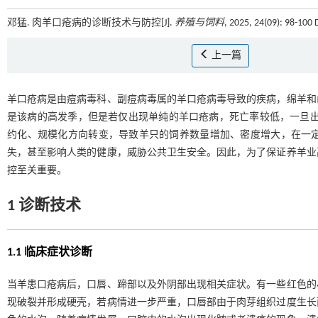
邓猛. 肉羊口疮病的诊断技术与防控[J].
养殖与饲料
, 2025, 24(09): 98-100
上一篇
羊口疮病是由痘病毒科、副痘病毒属的羊口疮病毒导致的疾病，绵羊和
是该病的高发季，但是若仅出现单纯的羊口疮病，死亡率较低，一旦出现
约化、规模化方向转变，导致羊只的饲养数量增加、密度增大，在一
失，甚至影响人类的健康，威胁公共卫生安全。因此，为了保证养羊业
控至关重要。
1 诊断技术
1.1 临床症状诊断
当羊患口疮病后，口唇、蹄部以及外阴部出现相关症状。有一些红色的
现破裂并形成硬壳，若病情进一步严重，口唇部由于肉芽组织过度生长