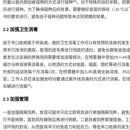
[
4
]
剂量以股内侧划痕接种的方式进行接种
。对于特殊阶段的羊群，则需
月进行接种。为了确保接种后的效果，需要做好疫苗的保存（-15 ℃
书的要求进行，避免由于接种问题导致未达到预期的效果。
2.2 加强卫生消毒
由于羊口疮病属于传染病，做好卫生消毒工作可以有效预防该病的发生
将羊只排泄的粪尿、脱落的皮毛等进行彻底的清扫，避免长期堆放造成
者发生过该病的养殖场则需要增加消毒频次，在喷雾器中添加2%～4%氢氧化
福尔马林溶液等消毒液，以喷洒的方式对地面、墙面、围栏等进行消毒
外部的运动场每个月消毒2次，在喷雾器中加入4%氢氧化钠溶液、3
室，工作人员在进出圈舍时均要通过紫外线消毒的方式进行消毒，在场
[
4
]
车辆进行消毒
。
2.3 加强管理
一是加强隔离饲养，发现可疑羊只应立即将其进行单独隔离饲养，避免
只不能转群，直到风险解除后再进行转群。二是改善饲养管理措施，工
活环境的舒适，从而提高羊只的免疫力和抵抗力，降低羊口疮病的发生