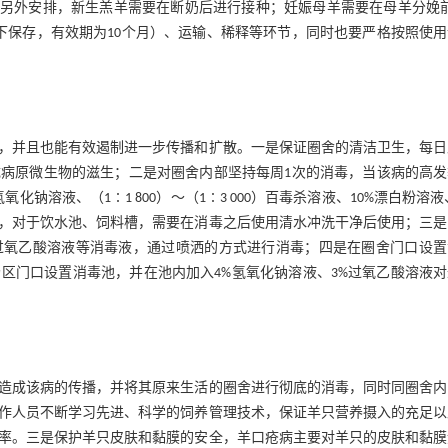
另外安排，新生羔羊需要在断奶后进行接种；妊娠母羊需要在母羊分娩前
以下保存，有效期为10个月）、运输、稀释等环节，同时也要严格按照使
，并且也能有效遏制进一步传播和扩散。一是保证圈舍的清洁卫生，每日
病原微生物的滋生；二是对圈舍内部坚持每周1次的消毒，当该病的高发
钠溶液、（1∶1 800）～（1∶3 000）百毒杀溶液、10%漂白粉溶液
，对于饮水池、饲料槽，需要在消毒之后使用清水冲洗干净后使用；三是
%过氧乙酸溶液等消毒液，通过喷洒的方式进行消毒；四是在圈舍门口设置
区门口设置消毒池，并在池内加入4%氢氧化钠溶液、3%过氧乙酸溶液对
造成该病的传播，并将其原来生活的圈舍进行彻底的消毒，同时同圈舍内
作人员不断学习先进、科学的饲养管理技术，保证羊只营养摄入的充足以
率。三是保护羊只皮肤和黏膜的安全，羊口疮病主要对羊只的皮肤和黏膜