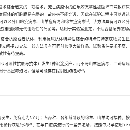
PCR技术结合起来的一项技术，死亡病原体的细胞膜完整性被破坏而导致病
活病原体的细胞膜是完整的，故PMA不能穿透，因此在试验过程中可以通
[
1
]
也可以区分口蹄疫病毒、山羊痘病毒和绵羊痘病毒
。该方法具有可以区分
整细胞膜和无代谢活性的死菌等。适用于实验室测定，不适合基层养殖场
表面结合抗原或者抗体，利用抗原抗体特异性结合的特点使特定底物发生
白建立间接ELISA法。该方法具有可同时检测大量样品、试验条件要求不高
敏性有待提高。
即可溶性抗原与抗体）发生1种沉淀反应，而不与山羊痘病毒、口蹄疫病
[
3
]
用于基层养殖场，但是可能存在假阴性的结果
。
的发生，免疫期为3个月；各品种、各年龄阶段的绵羊、山羊均可接种。
用稀释液进行稀释；在羊口疮病流行的一些养殖场，按照每只羊使用0.2 