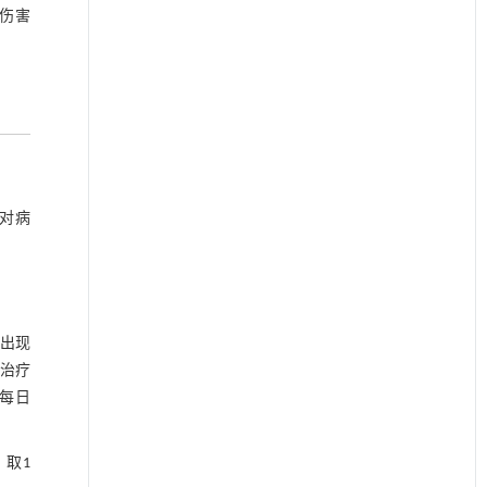
伤害
对病
。
疗出现
合治疗
，每日
，取1