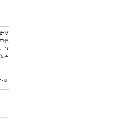
断以
中通
，分
发挥
。
文引用