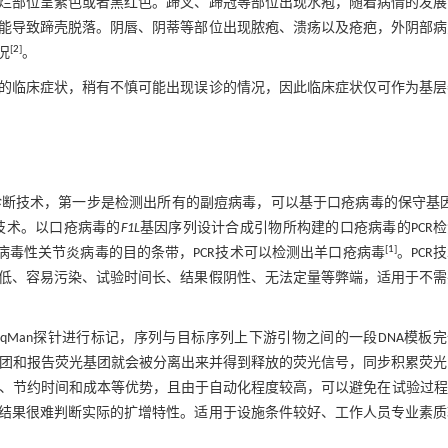
烂部位呈紫色或者黑红色。蹄叉、蹄冠等部位出现水疱，随着病情的发展
能导致蹄壳脱落。阴唇、阴蒂等部位出现脓疱、溃疡以及疮疤，外阴部病
[
2
]
况
。
的临床症状，稍有不慎可能出现误诊的情况，因此临床症状仅可作为基层
物诊断技术，第一步是检测出所有的副痘病毒，可以基于口疮病毒的保守基
技术。以口疮病毒的
F1L
基因序列设计合成引物所构建的口疮病毒的PCR
[
1
]
羊病毒性关节炎病毒的目的条带，PCR技术可以检测出羊口疮病毒
。PCR
低、容易污染、试验时间长、结果假阴性、无法定量等弊端，适用于不需
aqMan探针进行标记，序列与目标序列上下游引物之间的一段DNA模板
荧光基团和报告荧光基团就会被分离出来并得到释放的荧光信号，同步积累荧
需处理、节约时间和成本等优势，且由于自动化程度较高，可以避免在试验过
结果很难判断实际的扩增特性。适用于设施条件较好、工作人员专业素质