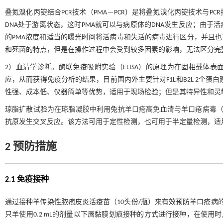
叠氮溴化丙锭结合PCR技术（PMA－PCR）是将叠氮溴化丙锭技术与
DNA处于游离状态，这时PMA就可以与病原体的DNA发生反应；由于
的PMA浓度和适当的曝光时间将活病毒和失活的病毒进行区分，并且
和死菌的特点，但是在操作过程中会受到较多因素的影响，无法区分完
2）血清学诊断。酶联免疫吸附实验（ELISA）的原理为在固相载体
应，从而获得免疫分析的结果，目前国内外主要针对F1L和B2L 2个蛋
性强、成本低、仪器简单等优势，适用于现场检验；但是其特异性和灵
琼脂扩散试验为在琼脂凝胶中利用兔抗羊口疮高免血清与羊口疮病毒（
抗原发生交叉反应。该方法可用于定性检测，也可用于半定量检测，适
2 预防措施
2.1 免疫接种
通过接种羊传染性脓疱皮炎活疫苗（10头份/瓶）来有效预防羊口疮病
只羊使用0.2 mL的剂量以下唇黏膜划痕接种的方式进行接种，在使用时