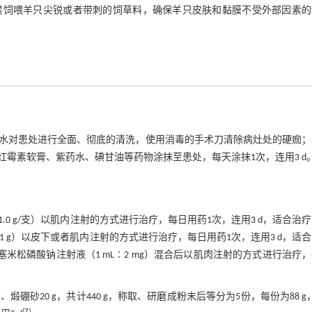
禁饲喂羊只尖锐或者带刺的饲草料，确保羊只皮肤和黏膜不受外部因素的
水对患处进行全面、彻底的清洗，使用消毒的手术刀清除病灶处的硬痂；
红霉素软膏、紫药水、碘甘油等药物涂抹至患处，每天涂抹1次，连用3 d
.0 g/支）以肌内注射的方式进行治疗，每日用药1次，连用3 d，适合治
0.1 g）以皮下或者肌内注射的方式进行治疗，每日用药1次，连用3 d，适
mL地塞米松磷酸钠注射液（1 mL∶2 mg）混合后以肌肉注射的方式进行治疗
0 g、煅硼砂20 g，共计440 g，称取、研磨成粉末后等分为5份，每份为88 g
[
7
]