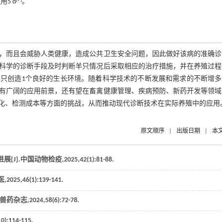
5 d
。
，而且会威胁人类健康，造成公共卫生安全问题，因此做好该病的准确诊
科学的诊断手段及时判断羊只情况后采取相应的治疗措施，并在养殖过程
只创造1个良好的生长环境。随着科学技术的不断发展和需求的不断增多
有广阔的应用前景，还有望在畜禽健康管理、疾病预防、新药开发等领域
化、检测成本等方面的挑战，从而推动现代诊断技术在实际养殖中的应用
原文顺序
|
出版日期
|
本
[J].
中国动物检疫
,
2025
,
42
(1):81-88.
医
,
2025
,
46
(1):139-141.
兽药杂志
,
2024
,
58
(6):72-78.
10):114-115.