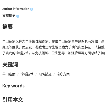
Author information
+
文章历史
+
摘要
羊口疮病又称为羊传染性脓疱病，是由羊口疮病毒导致的具有急性、高
红斑等症状，而皮肤、黏膜发生增生性炎症为该病的典型特征，人接触
了该病的诊断技术，从免疫接种、卫生消毒、加强管理等方面总结了该
关键词
羊口疮病
/
诊断技术
/
预防措施
/
治疗方案
Key words
引用本文