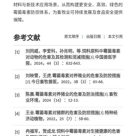
材料与新技术应用场景，从而构建更安全、高效、绿色的
霉菌毒素防控体系，为畜牧业可持续发展及食品安全提供
保障。
参考文献
原文顺序
|
出版日期
|
本文引用
刘同威，李爱科，孙肖明，
等
.饲料原料中霉菌毒素
[1]
对动物的危害及其检测和消减措施[J].
中国兽医学
报
，
2024
，
44
（3）：632-643.
刘映雪，王虎.霉菌毒素对养殖业的危害及防控措施
[2]
[J].
今日畜牧兽医
，
2022
，
38
（3）：65-66.
陈晨.霉菌毒素对养猪业的危害及防治措施[J].
畜牧
[3]
业环境
，
2024
（14）：12-13.
王全.霉菌毒素对猪群的危害及防控措施[J].
特种经
[4]
济动植物
，
2022
，
25
（7）：58-60.
冉福军，贺成龙.饲料中霉菌毒素对生猪健康的危害
[5]