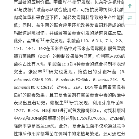
[
33
]
有显著的应用价值。李佳晖
研究发现，贝莱斯芽孢杆菌
A2
与戊糖片球菌
xy46
联合使用时，可拮抗发霉饲料引起的
肉鸡体重和采食量下降，减轻发霉饲料导致的生产性能降
低；同时，益生菌的联合应用还能改善发霉饲料造成的肉
鸡肠道屏障损伤，并缓解霉菌毒素引发的肠道炎症反应。
[
32
]
此外，孟祥昕
研究发现，乳酸菌1-10、6-3-1、7-1、9-2、
11-1、14-4、16-2在玉米样品中对玉米赤霉烯酮和脱氧雪腐
镰刀菌烯醇（DON）的抑制效果最为显著，抑制率达90%的
菌株占比有70%。乳酸菌
11-1
对4种毒素的综合抑制率表现
[
34
]
突出。张家林
研究也发现，筛选出的芽孢杆菌（
B.
velezensis
CBMB 205
、B. safensis
FO-36b
、B. aerius
24K
、B.
siamensis
KCTC 13613）对AFB₁、ZEA、DON等霉菌毒素具有
良好的脱毒效果，且其复合菌剂在霉菌毒素中毒的防治中
[
35
]
表现出显著功效。赖根生
研究发现，利用芽孢杆菌BL-
17-27、BL-24、NJ8和RS1进行耗氧发酵饲料3 d，对饲料原料
中AFB₁和DON的降解率分别达到81.75%和79.86%，对ZEN的
降解率更是高达100%。此外，复合益生菌不仅能通过竞争
性排斥作用抑制霉菌在饲料中的定植与繁殖，还可通过分