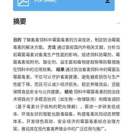
PDF (646K)
摘要
目的
了解畜禽饲料中霉菌毒素的污染现状，制定防治霉菌
毒素的解决方案。
方法
通过查阅国内外相关文献，分析当
前霉菌毒素对畜禽生产性能的影响，综述饲料防霉剂、霉
菌毒素吸附剂、酸化剂、益生菌和植物提取物等防霉措施
在饲料中的应用效果。
结果
通过防治畜禽饲料中的霉菌及
霉菌毒素，不仅可以守护畜禽健康，避免器官损伤与生产
性能下降，而且可以减少经济损失，稳定养殖效益，还能
保障食品安全与公共健康。
结论
饲料中霉菌毒素的防治技
术将趋向于多模态协同（如生物－物理联用）和精准调控
（基于毒素分子结构的靶向降解），需进一步研发低成
本、环境友好的智能化脱毒装备，构建毒素风险动态预警
体系，开发绿色高效、安全经济的霉菌毒素综合治理方
案，推动其在现代畜禽养殖业中的广泛应用与推广。