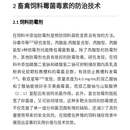
2 畜禽饲料霉菌毒素的防治技术
2.1 饲料防霉剂
在饲料中添加防霉剂是预防饲料腐败变质且有效的方法。
[
12
]
孙春华等
研究发现，丙酸盐-丙酸复合型、丙酸型、丙酸
盐型3种防霉剂均能降低霉菌数量。除了丙酸型的防霉剂
外，其他防霉剂也具有很好的防霉效果。研究发现，在饲
料中添加磷酸二氢钠和磷酸氢二钠可抑制储存期内高乳清
粉熟化软颗粒教槽料的霉菌总数，有效防止教槽料发霉
[
13
]
[
14
]
。靳双星等
发现，质量浓度为4.0 mg/mL的双乙酸钠
和丁酸钠能很好杀灭黄曲霉菌，而双乙酸钠与山梨酸钾
（2∶1）复配后有协同杀菌作用。此外，复合防霉剂既拓
宽了抑菌谱，又可协同增效，这种多靶点协同的防霉模式
不仅克服了单一成分抑菌范围有限的缺陷，还减少了高剂
量使用带来的安全风险，在规模化养殖的饲料储存场景中
展现出显著的实用价值与技术优势。