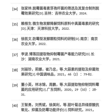
张家林.脱霉菌毒素芽孢杆菌的筛选及其复合制剂脱
[34]
霉效果研究[D].吉林：吉林农业大学，
2024
.
赖根生.微生物发酵降解饲料原料中真菌毒素的研究
[35]
[D].天津：天津科技大学，
2022
.
徐凯文.防霉型发酵颗粒饲料的研制[D].南京：南京
[36]
农业大学，
2022
.
李波.博落回提取物抑制霉菌产毒能力研究[D].长
[37]
沙：湖南农业大学，
2021
.
刘丽珍，莉娜，崔乃忠，
等
.大蒜素的提取及抑菌效
[38]
果研究[J].
中国调味品
，
2021
，
46
（2）：79-82.
董小英，林冰锦，周鹏，
等
.大蒜提取物抑制饲料霉
[39]
菌的应用研究[J].
广东饲料
，
2020
，
29
（10）：28-
31.
王智勇，刘秀斌，徐美利，
等
.甜叶菊总异绿原酸抗
[40]
氧化、抑菌及防霉功能评价[J].
饲料研究
，
2021
，