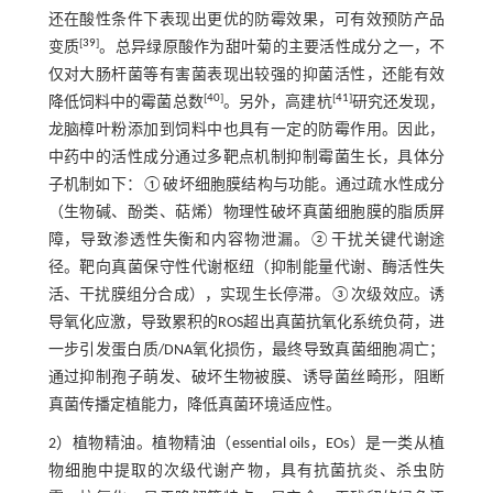
还在酸性条件下表现出更优的防霉效果，可有效预防产品
[
39
]
变质
。总异绿原酸作为甜叶菊的主要活性成分之一，不
仅对大肠杆菌等有害菌表现出较强的抑菌活性，还能有效
[
40
]
[
41
]
降低饲料中的霉菌总数
。另外，高建杭
研究还发现，
龙脑樟叶粉添加到饲料中也具有一定的防霉作用。因此，
中药中的活性成分通过多靶点机制抑制霉菌生长，具体分
子机制如下：①破坏细胞膜结构与功能。通过疏水性成分
（生物碱、酚类、萜烯）物理性破坏真菌细胞膜的脂质屏
障，导致渗透性失衡和内容物泄漏。②干扰关键代谢途
径。靶向真菌保守性代谢枢纽（抑制能量代谢、酶活性失
活、干扰膜组分合成），实现生长停滞。③次级效应。诱
导氧化应激，导致累积的ROS超出真菌抗氧化系统负荷，进
一步引发蛋白质/DNA氧化损伤，最终导致真菌细胞凋亡；
通过抑制孢子萌发、破坏生物被膜、诱导菌丝畸形，阻断
真菌传播定植能力，降低真菌环境适应性。
2）植物精油。植物精油（essential oils，EOs）是一类从植
物细胞中提取的次级代谢产物，具有抗菌抗炎、杀虫防