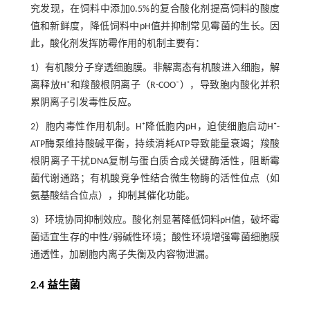
究发现，在饲料中添加0.5%的复合酸化剂提高饲料的酸度
值和新鲜度，降低饲料中pH值并抑制常见霉菌的生长。因
此，酸化剂发挥防霉作用的机制主要有：
1）有机酸分子穿透细胞膜。非解离态有机酸进入细胞，解
离释放H⁺和羧酸根阴离子（R-COO⁻），导致胞内酸化并积
累阴离子引发毒性反应。
2）胞内毒性作用机制。H⁺降低胞内pH，迫使细胞启动H⁺-
ATP酶泵维持酸碱平衡，持续消耗ATP导致能量衰竭；羧酸
根阴离子干扰DNA复制与蛋白质合成关键酶活性，阻断霉
菌代谢通路；有机酸竞争性结合微生物酶的活性位点（如
氨基酸结合位点），抑制其催化功能。
3）环境协同抑制效应。酸化剂显著降低饲料pH值，破坏霉
菌适宜生存的中性/弱碱性环境；酸性环境增强霉菌细胞膜
通透性，加剧胞内离子失衡及内容物泄漏。
2.4 益生菌