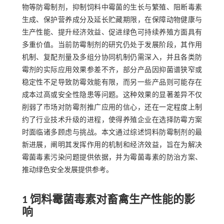
物等防霉制剂，抑制饲料中霉菌的生长与繁殖、阻断毒素
生成、保护营养成分及延长贮藏期限，在保障动物健康与
生产性能、提升经济效益、促进绿色可持续养殖方面具有
多重价值。当前防霉制剂的研究仍处于发展阶段，其作用
机制、复配剂量及多组分协同机制仍需深入，并且各类防
霉剂的实际应用效果参差不齐，部分产品因抑菌谱狭窄或
稳定性不足导致防霉效能有限，而另一些产品则可能存在
成本过高或安全性隐患等问题。这种效果的显著差异不仅
削弱了市场对防霉剂推广应用的信心，还在一定程度上制
约了行业技术升级的进程，使得养殖企业在选择防霉方案
时面临诸多顾虑与挑战。本文通过综述饲料防霉制剂的最
新进展，阐明其发挥作用的机制和经济效益，旨在为解决
霉菌毒素污染问题提供依据，并为霉菌毒素的防治方案、
推动绿色安全发展提供参考。
1 饲料霉菌毒素对畜禽生产性能的影
响