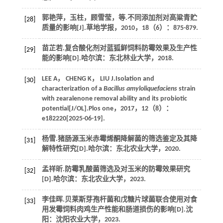
郭艳萍，玉柱，顾雪莹，
等
.不同添加剂对高粱青贮
[28]
质量的影响[J].
草地学报
，
2010
，
18
（6）：875-879.
苗芷若.复合酸化剂对蓝狐鲜饲料防霉效果及生产性
[29]
能的影响[D].哈尔滨：东北林业大学，
2018
.
LEE
A
，
CHENG
K
，
LIU
J
.Isolation and
[30]
characterization of a
Bacillus amyloliquefaciens
strain
with zearalenone removal ability and its probiotic
potential[J/OL].
Plos one
，
2017
，
12
（8）：
e182220[2025-06-19].
杨雪.猪肠源玉米赤霉烯酮降解菌的筛选鉴定及其降
[31]
解特性研究[D].哈尔滨：东北农业大学，
2020
.
孟祥昕.防霉乳酸菌筛选及对玉米的防霉效果研究
[32]
[D].哈尔滨：东北农业大学，
2023
.
李佳晖.贝莱斯芽孢杆菌和戊糖片球菌联合使用对食
[33]
用发霉饲料肉鸡生产性能和肠道损伤的影响[D].沈
阳：沈阳农业大学，
2023
.