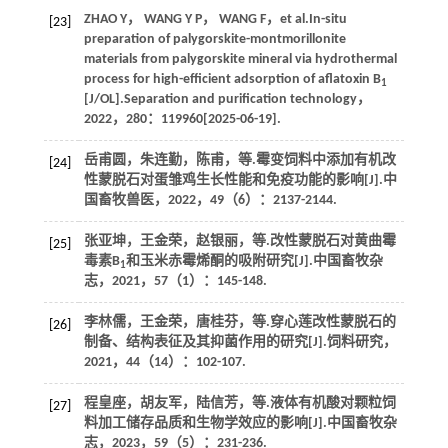
ZHAO
Y
，
WANG
Y P
，
WANG
F
，
et al
.In-situ
[23]
preparation of palygorskite-montmorillonite
materials from palygorskite mineral via hydrothermal
process for high-efficient adsorption of aflatoxin B
1
[J/OL].
Separation and purification technology
，
2022
，
280
：119960[2025-06-19].
岳甫圆，朱连勤，陈甫，
等
.霉变饲料中添加有机改
[24]
性蒙脱石对蛋雏鸡生长性能和免疫功能的影响[J].
中
国畜牧兽医
，
2022
，
49
（6）：2137-2144.
张亚坤，王金荣，赵银丽，
等
.改性蒙脱石对黄曲霉
[25]
毒素B
和玉米赤霉烯酮的吸附研究[J].
中国畜牧杂
1
志
，
2021
，
57
（1）：145-148.
李林儒，王金荣，唐桂芬，
等
.穿心莲改性蒙脱石的
[26]
制备、结构表征及其抑菌作用的研究[J].
饲料研究
，
2021
，
44
（14）：102-107.
程皇座，胡友军，陆信芳，
等
.液体有机酸对颗粒饲
[27]
料加工储存品质和生物学效应的影响[J].
中国畜牧杂
志
，
2023
，
59
（5）：231-236.