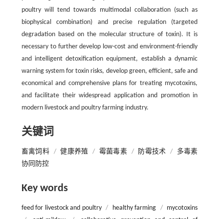
poultry will tend towards multimodal collaboration (such as
biophysical combination) and precise regulation (targeted
degradation based on the molecular structure of toxin). It is
necessary to further develop low-cost and environment-friendly
and intelligent detoxification equipment, establish a dynamic
warning system for toxin risks, develop green, efficient, safe and
economical and comprehensive plans for treating mycotoxins,
and facilitate their widespread application and promotion in
modern livestock and poultry farming industry.
关键词
畜禽饲料
/
健康养殖
/
霉菌毒素
/
防霉技术
/
多毒素
协同防控
Key words
feed for livestock and poultry
/
healthy farming
/
mycotoxins