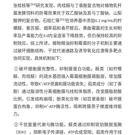
[
54
]
张桂枝等
研究发现，肉桂醛与丁香酚复合物对植物乳杆
菌发酵饲料的防霉效果优于双乙酸钠及其与丁酸钠、山梨
[
55
]
酸钾的复合物。石程仁等
在培养基中添加0.2 mg/mL的柠
檬醛、紫苏醛、烟草萜和香芹醇后，黄曲霉菌的生长抑制
率及产毒能力在6 d内呈逐渐下降趋势，但仍保持较高的抑
制效应。综上所述，植物精油抑制霉菌的分子机制主要通
过破坏细胞结构、干扰代谢通路及诱导氧化应激等多靶点
协同实现，具体机制如下：
①破坏细胞膜完整性，抑制膜蛋白功能。醛类（如柠檬
醛、肉桂醛）的疏水基团插入霉菌细胞膜磷脂层，增加膜
流动性，导致K⁺/ATP泄漏和膜功能丧失；萜类成分（如丁香
酚）通过脂溶性分离细胞膜与线粒体脂质，改变膜脂肪酸
比例，引发结构崩塌；酚类化合物（如百里香酚）破坏膜
蛋白构象，抑制H⁺-ATP酶活性，阻断跨膜质子梯度维持能
力。
②干扰能量代谢与酶功能。醛类通过抑制琥珀酸脱氢酶
（SDH），阻断电子传递链，ATP合成受阻；萜类作用于线