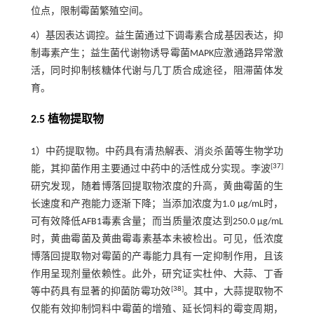
位点，限制霉菌繁殖空间。
4）基因表达调控。益生菌通过下调毒素合成基因表达，抑
制毒素产生；益生菌代谢物诱导霉菌MAPK应激通路异常激
活，同时抑制核糖体代谢与几丁质合成途径，阻滞菌体发
育。
2.5 植物提取物
1）中药提取物。中药具有清热解表、消炎杀菌等生物学功
[
37
]
能，其抑菌作用主要通过中药中的活性成分实现。李波
研究发现，随着博落回提取物浓度的升高，黄曲霉菌的生
长速度和产孢能力逐渐下降；当添加浓度为1.0 μg/mL时，
可有效降低AFB1毒素含量；而当质量浓度达到250.0 μg/mL
时，黄曲霉菌及黄曲霉毒素基本未被检出。可见，低浓度
博落回提取物对霉菌的产毒能力具有一定抑制作用，且该
作用呈现剂量依赖性。此外，研究证实杜仲、大蒜、丁香
[
38
]
等中药具有显著的抑菌防霉功效
。其中，大蒜提取物不
仅能有效抑制饲料中霉菌的增殖、延长饲料的霉变周期，