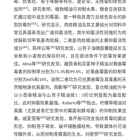
霉、抗氧化、易于降解等特点，是安全，无残留的绿色添
[
42
]
加剂
。研究表明，植物精油可抑制水果、粮食在收获及
贮藏过程中滋生的霉菌，是一种极具潜力且绿色安全的新
[
43
]
型防霉剂
。研究显示，肉桂精油及其主要组分对饲料中
常见真菌表现出广谱抑菌活性，其中抑菌活性较强的为肉
桂醛和邻甲氧基肉桂醛，二者是肉桂精油的主要抑菌活性
[
44
]
[
45
]
成分
。陈梓云等
研究发现，山苍子油微胶囊能延长玉
米粉和小麦粉的保存时间，且在密闭条件下防霉效果更
[
46
]
佳。Alma等
研究发现，藏茴香和芫荽种子精油对黄曲霉
毒素的抑制率分别为73.3%和99.6%，对黄曲霉菌的抑制率
分别为64%和16%，说明二者均为可抗黄曲霉及其毒素的天
[
47
]
然植物源抗真菌剂。周鹏等
研究发现，复合精油配方中
以小茴香精油与山苍子精油按1∶5的比例复配为最佳配
[
48
]
比，此时抑菌效果最强。Roberto等
指出，柠檬草精油对
真菌（尤其是青贮甘蔗中的霉菌和酵母菌）的抑制效果显
[
49
]
著。戚雯雯等
研究发现，香芹酚可改变指状青霉的菌丝
形态、抑制孢子萌发、破坏细胞膜结构，导致菌体内可溶
[
50
]
性糖外渗，从而抑制青霉菌的生长。刘德赞
研究发现，