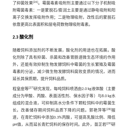
[
26
]
了抑菌效果
。霉菌毒素吸附剂主要通过以下分子机制吸
附霉菌毒素：一是蒙脱石/膨润土主要是通过静电吸附和阳
离子交换发挥吸附作用；二是物理吸附，改性后的蒙脱石
依靠更高比表面积和层电荷数物理吸附毒素。
2.3 酸化剂
随着饲料添加剂的不断发展，酸化剂的用途也在拓展。酸
化剂除了具有抑菌、杀菌和改善胃肠道微生态环境的作用
外，还能有效抑制生物发酵饲料中霉菌的生长繁殖及霉菌
毒素的分泌，减少微生物发酵饲料腐败变质的情况，进而
延长其保质期，提升饲料品质。
[
27
]
程皇座等
研究发现，每吨饲料喷洒由2.0 kg液体酸（主要
成分为甲酸、丙酸、表面活性剂、保水因子等）与8.0 kg水
组成的混合液，可抑制高水分条件下颗粒饲料中的霉菌生
[
28
]
长，改善储存期间饲料品质下降的问题。郭艳萍等
报
道，在青贮饲料中添加0.3%丙酸，可提高乳酸比例、降低
[
29
]
pH值，从而延长青贮饲料的保存时间。此外，苗芷若
研