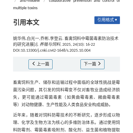
/
anti-mildew
/
collaborative prevention and control of
multiple toxins
引用格式 ▾
引用本文
姚华伟,白光一,乔彬,李登云. 畜禽饲料中霉菌毒素防治技术
的研究进展[J].
养殖与饲料
, 2025, 24(10): 16-22
DOI:10.13300/j.cnki.cn42-1648/s.2025.10.004
上一篇
下一篇
畜禽饲料生产、储存和运输过程中面临的全球性挑战是霉
菌污染问题，其引发的饲料霉变不仅对畜牧业造成经济损
失，更可能通过霉菌毒素（如黄曲霉毒素、赭曲霉毒素
等）对动物健康、生产性能及人类食品安全构成威胁。
近年来，随着对饲料防霉技术的不断研究，逐步形成以物
理、化学及生物方法为核心的多维防治体系。通过使用饲
料防霉剂、霉菌毒素吸附剂、酸化剂、益生菌和植物提取