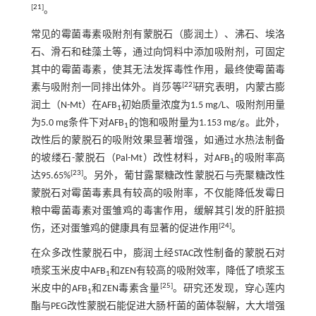
[
21
]
。
常见的霉菌毒素吸附剂有蒙脱石（膨润土）、沸石、埃洛
石、滑石和硅藻土等，通过向饲料中添加吸附剂，可固定
其中的霉菌毒素，使其无法发挥毒性作用，最终使霉菌毒
[
22
]
素与吸附剂一同排出体外。肖莎等
研究表明，内蒙古膨
润土（N-Mt）在AFB
初始质量浓度为1.5 mg/L、吸附剂用量
1
为5.0 mg条件下对AFB
的饱和吸附量为1.153 mg/g。此外，
1
改性后的蒙脱石的吸附效果显著增强，如通过水热法制备
的坡缕石-蒙脱石（Pal-Mt）改性材料，对AFB
的吸附率高
1
[
23
]
达95.65%
。另外，葡甘露聚糖改性蒙脱石与壳聚糖改性
蒙脱石对霉菌毒素具有较高的吸附率，不仅能降低发霉日
粮中霉菌毒素对蛋雏鸡的毒害作用，缓解其引发的肝脏损
[
24
]
伤，还对蛋雏鸡的健康具有显著的促进作用
。
在众多改性蒙脱石中，膨润土经STAC改性制备的蒙脱石对
喷浆玉米皮中AFB
和ZEN有较高的吸附效率，降低了喷浆玉
1
[
25
]
米皮中的AFB
和ZEN毒素含量
。研究还发现，穿心莲内
1
酯与PEG改性蒙脱石能促进大肠杆菌的菌体裂解，大大增强