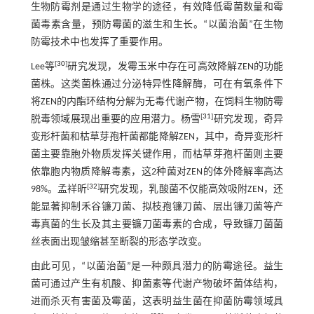
生物防霉剂是通过生物学的途径，有效降低霉菌数量和霉
菌毒素含量，预防霉菌的滋生和生长。“以菌治菌”在生物
防霉技术中也发挥了重要作用。
[
30
]
Lee等
研究发现，发霉玉米中存在可高效降解ZEN的功能
菌株。这类菌株通过分泌特异性降解酶，可在有氧条件下
将ZEN的内酯环结构分解为无毒代谢产物，在饲料生物防霉
[
31
]
脱毒领域展现出重要的应用潜力。杨雪
研究发现，奇异
变形杆菌和枯草芽孢杆菌都能降解ZEN，其中，奇异变形杆
菌主要靠胞外物质发挥关键作用，而枯草芽孢杆菌则主要
依靠胞内物质降解毒素，这2种菌对ZEN的体外降解率高达
[
32
]
98%。孟祥昕
研究发现，乳酸菌不仅能高效吸附ZEN，还
能显著抑制禾谷镰刀菌、拟枝孢镰刀菌、层出镰刀菌等产
毒真菌的生长及其主要镰刀菌毒素的合成，导致镰刀菌菌
丝表面出现皱缩甚至断裂的形态学改变。
由此可见，“以菌治菌”是一种颇具潜力的防霉途径。益生
菌可通过产生有机酸、抑菌素等代谢产物破坏菌体结构，
进而杀灭有害菌及霉菌，这表明益生菌在抑菌防霉领域具