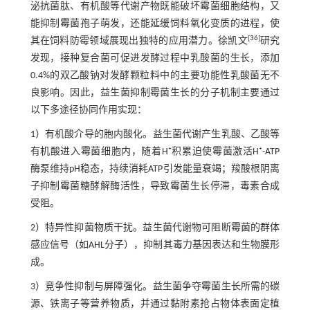
泌抗菌肽、有机酸等代谢产物既能破坏霉菌细胞结构，又
能抑制霉菌孢子萌发，还能延缓饲料氧化变质的进程，使
[
36
]
其在饲料防霉领域展现出独特的应用潜力。徐凯文
研究
发现，接种复合菌可促进发酵过程中乳酸菌的生长，添加
0.4%的双乙酸钠对发酵颗粒料中的主要功能性乳酸菌无不
良影响。因此，益生菌抑制霉菌生长的分子机制主要通过
以下多途径协同作用实现：
1）有机酸介导的胞内酸化。益生菌代谢产生乳酸、乙酸等
有机酸进入霉菌细胞内，随着H⁺积累迫使霉菌激活H⁺-ATP
酶泵维持pH稳态，持续消耗ATP引发能量衰竭；羧酸根阴离
子抑制霉菌糖酵解酶活性，导致霉菌生长停滞，毒素合成
受阻。
2）特异性抑菌物质干扰。益生菌代谢物可阻断霉菌的群体
感应信号（如AHL分子），抑制其毒力基因表达和生物膜形
成。
3）竞争性抑制与屏障强化。益生菌争夺霉菌生长所需的碳
源、铁离子等营养物质，并通过黏附素抢占物体表面定植