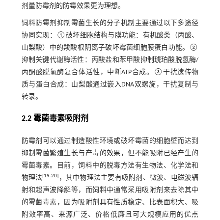
剂量防霉剂的防霉效果更为理想。
饲料防霉剂抑制霉菌生长的分子机制主要通过以下多途径
协同实现：①破坏细胞结构与膜功能：有机酸类（丙酸、
山梨酸）中的羧酸根阴离子破坏霉菌细胞膜蛋白功能。②
抑制关键代谢酶活性：丙酸盐和苯甲酸抑制琥珀酸脱氢酶/
丙酮酸脱氢酶复合体活性，中断ATP合成。③干扰遗传物
质与蛋白合成：山梨酸通过嵌入DNA双螺旋，干扰复制与
转录。
2.2 霉菌毒素吸附剂
防霉剂可以通过制造酸性环境或破坏霉菌的细胞壁而达到
抑制霉菌繁殖生长与产毒的效果，但不能吸附已经产生的
霉菌毒素。目前，饲料中的脱毒方法有生物法、化学法和
[
19
-
20
]
物理法
，其中物理法主要有吸附剂、微波、电磁波辐
射和超声波降解等，而饲料中通常采用吸附剂来去除其中
的霉菌毒素，因为吸附剂具有性质稳定、比表面积大、吸
附效率高、来源广泛、价格低廉且可大规模应用的优点