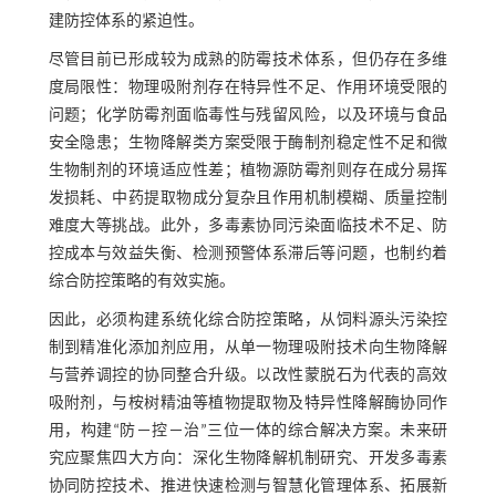
建防控体系的紧迫性。
尽管目前已形成较为成熟的防霉技术体系，但仍存在多维
度局限性：物理吸附剂存在特异性不足、作用环境受限的
问题；化学防霉剂面临毒性与残留风险，以及环境与食品
安全隐患；生物降解类方案受限于酶制剂稳定性不足和微
生物制剂的环境适应性差；植物源防霉剂则存在成分易挥
发损耗、中药提取物成分复杂且作用机制模糊、质量控制
难度大等挑战。此外，多毒素协同污染面临技术不足、防
控成本与效益失衡、检测预警体系滞后等问题，也制约着
综合防控策略的有效实施。
因此，必须构建系统化综合防控策略，从饲料源头污染控
制到精准化添加剂应用，从单一物理吸附技术向生物降解
与营养调控的协同整合升级。以改性蒙脱石为代表的高效
吸附剂，与桉树精油等植物提取物及特异性降解酶协同作
用，构建“防－控－治”三位一体的综合解决方案。未来研
究应聚焦四大方向：深化生物降解机制研究、开发多毒素
协同防控技术、推进快速检测与智慧化管理体系、拓展新