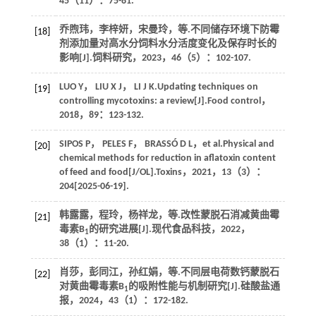
45
（11）：75-81.
乔煦玮，李梓妍，宋曼玲，
等
.不同储存环境下防霉
[18]
剂添加量对高水分饲料水分活度变化及保存时长的
影响[J].
饲料研究
，
2023
，
46
（5）：102-107.
LUO
Y
，
LIU
X J
，
LI
J K
.Updating techniques on
[19]
controlling mycotoxins: a review[J].
Food control
，
2018
，
89
：123-132.
SIPOS
P
，
PELES
F
，
BRASSÓ
D L
，
et al
.Physical and
[20]
chemical methods for reduction in aflatoxin content
of feed and food[J/OL].
Toxins
，
2021
，
13
（3）：
204[2025-06-19].
韩露露，程玲，杨祥龙，
等
.改性蒙脱石消减黄曲霉
[21]
毒素B
的研究进展[J].
现代食品科技
，
2022
，
1
38
（1）：11-20.
肖莎，彭同江，孙红娟，
等
.不同层电荷数钙蒙脱石
[22]
对黄曲霉毒素B
的吸附性能与机制研究[J].
硅酸盐通
1
报
，
2024
，
43
（1）：172-182.