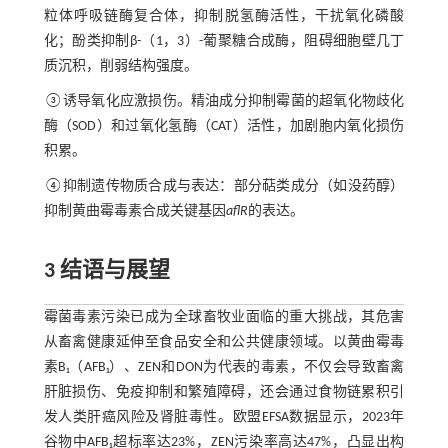
粒体呼吸链酶复合体，抑制脱氢酶活性，干扰氧化磷酸
化；酚类抑制β-（1，3）-葡聚糖合成酶，阻碍细胞壁几丁
质沉积，削弱结构强度。
③诱导氧化应激损伤。精油成分抑制霉菌的超氧化物歧化
酶（SOD）和过氧化氢酶（CAT）活性，加剧胞内氧化损伤
积累。
④抑制遗传物质合成与表达：部分萜类成分（如没药醇）
抑制黄曲霉毒素合成关键基因
aflR
的表达。
3 结语与展望
霉菌毒素污染已成为全球畜牧业面临的重大挑战，其危害
从畜禽健康延伸至食品安全和公共健康领域。以黄曲霉毒
素B₁（AFB₁）、ZEN和DON为代表的毒素，不仅会导致畜禽
肝脏损伤、免疫抑制和繁殖障碍，还会通过食物链累积引
发人类肝癌风险及肾脏毒性。欧盟EFSA数据显示，2023年
谷物中AFB₁超标率达23%，ZEN污染率高达47%，凸显出构