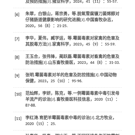
及预防措施[J].
猪业科学
，
2024
，
41
（11）：55-57.
朱翠，白银山，蒋宗勇，
等
.脱氧雪腐镰刀菌烯醇对
[6]
仔猪肠道健康影响的研究进展[J].
中国畜牧杂志
，
2020
，
56
（8）：21-25.
李华，夏伟，臧学运，
等
.霉菌毒素对家禽的危害及
[7]
其脱毒方法[J].
家禽科学
，
2023
，
45
（9）：55-59.
王玉合，张伟锋，蔺跃磊.霉菌毒素对畜禽的危害及
[8]
防治措施[J].
山东畜牧兽医
，
2023
，
44
（8）：31-33.
张明.霉菌毒素对羊的危害及防控措施[J].
中国动物
[9]
保健
，
2023
，
25
（10）：95-96.
范灿辉，李妍，陈克，
等
.一例霉菌毒素中毒引发母
[10]
羊流产的诊治[J].
畜牧兽医科技信息
，
2020
（11）：
87-88.
李红涛.育肥羊霉菌毒素中毒的诊治[J].
北方牧业
，
[11]
2020
（15）：25.