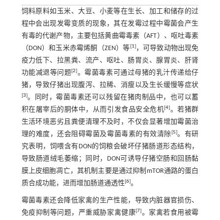
饲料原料如玉米、大豆、小麦等在生长、加工和储存的过
程中会出现发霉变质的现象，其在发霉过程中霉菌会产生
有毒的代谢产物，主要包括黄曲霉毒素（AFT）、呕吐毒素
[
1
]
（DON）和玉米赤霉烯酮（ZEN）等
，可导致动物出现免
疫力低下、拉黑粪、流产、呕吐、肠胃炎、腺胃炎、肝肾
[
2
]
功能减退等问题
。霉菌毒素可通过母猪的乳汁传递给仔
猪，导致仔猪出现腹泻、拉稀、消瘦以及生长缓慢等症状
[
3
]
。同时，霉菌毒素还可以残留在猪肉制品中，也可以蓄
[
4
]
积在屠宰后的胴体中，从而引发食品安全危机
。若猪群
生活环境恶劣且粪便清理不及时，不仅会显著增加霉菌治
[
5
]
理的难度，还会阻碍霉菌及霉菌毒素的有效清除
。有研
究表明，饲喂含有DON的饲粮会破坏仔猪肠道形态结构，
导致肠道绒毛萎缩；同时，DON可诱导仔猪空肠和回肠黏
膜上皮细胞凋亡，其机制主要是通过抑制mTOR通路的蛋白
[
6
]
质合成功能，进而增加肠道通透性
。
霉菌毒素还会降低家禽的生产性能，导致内脏器官损伤、
[
7
]
免疫抑制等问题，严重威胁家禽健康
。家禽若食用被霉