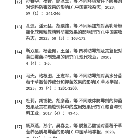
孙春华，杨青，邵冰玉，
等
.不同环境条件下防霉剂
[12]
对饲料防霉效果的影响[J].
中国畜牧杂志
，
2023
，
59
（1）： 241-246.
孔迪，潘元猛，胡燚炜，
等
.不同添加剂对高乳清粉
[13]
熟化软颗粒教槽料防霉效果的影响研究[J].
中国畜牧
杂志
，
2022
，
58
（5）：168-173.
靳双星，杨金佩，王强，
等
.四种防霉剂及其复配对
[14]
黄曲霉菌抑制效果的研究[J].
现代牧业
，
2020
，
4
（4）： 1-5.
马天，格根图，王志军，
等
.不同防霉剂对高水分苜
[15]
蓿干草捆营养成分和抑菌效果的影响[J].
草地学报
，
2025
，
33
（4）：1281-1288.
杜莉，胡锦艳，胡彦茹，
等
.不同液体防霉剂的抑菌
[16]
效果及其在颗粒饲料中的应用效果研究[J].
粮食与饲
料工业
，
2017
（4）： 43-45.
杨燕燕，孙宇，吴春会，
等
.脱氢乙酸钠对苜蓿干草
[17]
营养品质与霉菌的影响[J].
中国草地学报
，
2023
，