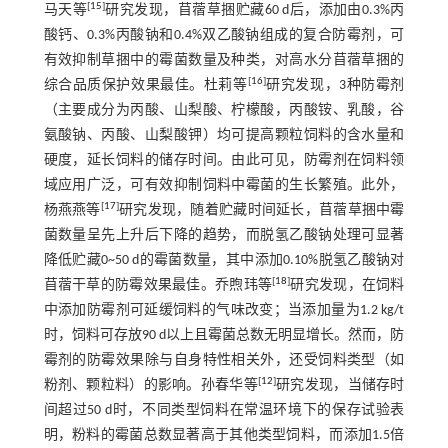
[
15
]
马天等
研究发现，苜蓿草捆贮藏60 d后，添加由0.3%丙
酸钙、0.3%丙酸钠和0.4%双乙酸钠组成的复合防霉剂，可
有效抑制草捆中的霉菌数量及种类，对高水分苜蓿草捆的
[
16
]
综合品质保护效果最佳。杜莉等
研究发现，3种防霉剂
（主要成分为丙酸、山梨酸、柠檬酸，丙酸铵、乳酸，谷
氨酸钠、丙酸、山梨酸钾）均可提高颗粒饲料的含水量和
硬度，延长饲料的储存时间。由此可见，防霉剂在饲料领
域应用广泛，可有效抑制饲料中霉菌的生长繁殖。此外，
[
17
]
杨燕燕等
研究发现，随着贮藏时间延长，苜蓿草捆中霉
菌数量呈先上升后下降的趋势，而脱氢乙酸钠处理可显著
降低贮藏0~50 d的霉菌数量，其中添加0.10%脱氢乙酸钠对
[
18
]
苜蓿干草的防霉效果最佳。乔煦玮等
研究发现，在饲料
中添加防霉剂可延缓饲料的气味改变；当添加量为1.2 kg/t
时，饲料可存放90 d以上且霉菌总数无明显增长。然而，防
霉剂的防霉效果除与自身特性相关外，还受饲料类型（如
[
12
]
粉剂、颗粒料）的影响。孙春华等
研究发现，当储存时
间超过50 d时，不同类型饲料在常温环境下的保存试验表
明，粉料的霉菌总数显著高于其他类型饲料，而添加1.5倍