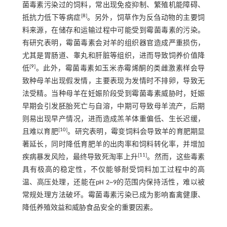
菌毒素污染过的饲料，常出现免疫抑制、繁殖机能障碍、
[
8
]
抵抗力低下等病症
。另外，饲草作为反刍动物的主要饲
料来源，在储存和运输过程中可能受到霉菌毒素的污染。
有研究表明，霉菌毒素会对羊的组织器官造成严重损伤，
尤其是胃肠道、睾丸和肝脏等组织，进而导致饲养价值降
[
9
]
低
。此外，霉菌毒素如玉米赤霉烯酮的类雌激素样会导
致种母羊出现假发情，主要表现为发情时不排卵，导致无
法受精。当种母羊在妊娠阶段受到霉菌毒素威胁时，妊娠
早期会引发胚胎死亡与自溶，中期可导致母羊流产，后期
则易出现早产情况，进而造成羔羊体重偏低、生长迟缓，
[
10
]
且难以育肥
。研究表明，霉变饲料会导致羊的育肥期显
著延长，同时降低育肥羊的出肉率和饲料转化率，并增加
[
11
]
疾病暴发风险，最终导致死淘率上升
。然而，这些毒素
具有极高的稳定性，不仅能够耐受饲料加工过程中的高
温、高压处理，还能在pH 2~9的范围内保持活性，难以被
常规处理方法破坏。霉菌毒素污染已成为影响畜禽健康、
降低养殖效益和威胁食品安全的重要因素。