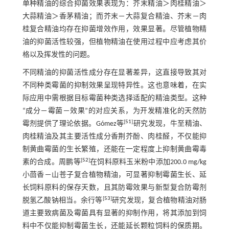
单种精油的综合抑菌效果表现为：芥末精油＞肉桂精油＞
大蒜精油＞香茅精油；而芥末－大蒜复合精油、芥末－肉
桂复合精油均存在抑菌增效作用，效果显著。尽管植物精
油的抑菌活性较强，但植物精油在使用过程中应考虑其价
格以及挥发性的问题。
不同精油的抑菌活性成分存在显著差异，这直接导致其对
不同种类霉菌的抑制效果呈现特异性。这也意味着，在实
际应用中需根据目标霉菌种类选择适配的精油类型。这种
“成分－霉菌－效果”的对应关系，为开发精准化的天然防
[
51
]
霉剂提供了理论依据。Gómez等
研究发现，牛至精油、
肉桂精油及其主要活性成分香荆芥酚、肉桂醛，不仅能抑
制黄曲霉菌的生长繁殖，还能在一定程度上抑制黄曲霉毒
[
52
]
素的合成。周鹏等
在饲料原料玉米粉中添加200.0 mg/kg
小茴香－山苍子复合植物精油，可显著抑制霉菌生长、延
长饲料原料的保存天数，且其防霉效果与新型复合防霉剂
[
53
]
脱氢乙酸钠相当。余行等
研究发现，复合植物精油对肠
道主要致病菌及霉菌具有显著的抑制作用，将其添加到饲
料中不仅能抑制霉菌生长，还能延长颗粒饲料的保质期。