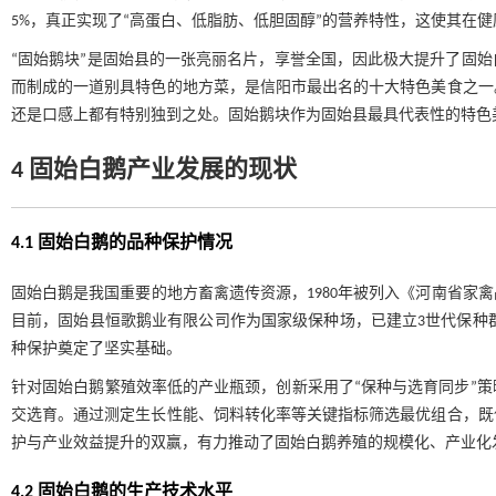
5%，真正实现了“高蛋白、低脂肪、低胆固醇”的营养特性，这使其在
“固始鹅块”是固始县的一张亮丽名片，享誉全国，因此极大提升了固
而制成的一道别具特色的地方菜，是信阳市最出名的十大特色美食之一
还是口感上都有特别独到之处。固始鹅块作为固始县最具代表性的特色
4 固始白鹅产业发展的现状
4.1 固始白鹅的品种保护情况
固始白鹅是我国重要的地方畜禽遗传资源，1980年被列入《河南省家禽品
目前，固始县恒歌鹅业有限公司作为国家级保种场，已建立3世代保种群，包
种保护奠定了坚实基础。
针对固始白鹅繁殖效率低的产业瓶颈，创新采用了“保种与选育同步”
交选育。通过测定生长性能、饲料转化率等关键指标筛选最优组合，既
护与产业效益提升的双赢，有力推动了固始白鹅养殖的规模化、产业化
4.2 固始白鹅的生产技术水平