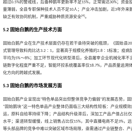
超过0.5%的警戒线，后备种鹅年更新率不足15%，正常需达30%；资
量薄弱，全县专职保种技术人员不足10人；产业冲击加剧，近3年外来鹅
[
4
]
缺乏有效协同机制，严重威胁种质资源安全
。
5.2 固始白鹅的生产技术方面
固始白鹅产业在生产技术层面仍存在若干亟待突破的瓶颈，《固始县20
式管理导致料肉比达3.2∶1，显著高于规模化养殖的2.8∶1标准；疫
平均为5%～8%；加工环节现代化转型滞后，全县屠宰企业机械化率不足
链数字化程度严重不足，智能环控系统覆盖率仅18.7%，产品质量追溯
化方向的跨越式发展。
5.3 固始白鹅的市场发展方面
固始白鹅产业呈现出“特色单品突出但整体竞争力偏弱”的发展态势，固
“固始鹅块”这一特色单品产业整体仍面临三大结构性短板：产业规模效
运，原料自给率持续下降；产品结构升级滞后，深加工产品产值占比仅3
水平；渠道转型缓慢，线上销售占比仅15%，其中直播电商不足3%，
等头部品牌的竞争中难以突破区域市场局限，亟需通过产业链整合、产