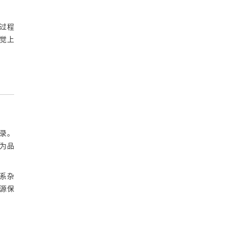
过程
觉上
名录。
，为品
系杂
源保