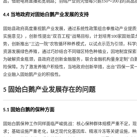
品，借助电商直播拓宽销路；羽绒产业则凭借每只鹅150～200 g的高
4.4 当地政府对固始白鹅产业发展的支持
固始县政府高度重视鹅产业发展，通过系统性政策组合拳推动产业提质
实施意见》，创新性提出“双百工程”战略目标，计划培育100家固始
势，创新推出“三边一院”农牧循环种养模式，以试点示范为引领，科
资源发展绿色养殖，通过巧妙结合不同辖区特色种植业，因地制宜探索不同的
为破解资金瓶颈，县政府还创新金融服务，联合金融机构量身定制“白
险保障。为了激发养殖户积极性，当地政府创新举措，出台“四保一奖
企业融入固始鹅产业的积极性。
5 固始白鹅产业发展存在的问题
5.1 固始白鹅的保种方面
固始白鹅保种工作同样面临严峻挑战：核心保种群体规模严重不足，现存
求；基础设施严重老化，缺乏现代化基因库、精液冷冻等关键设施，种质