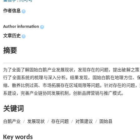
雷振宇
,
闫可可
作者信息
+
Author information
+
文章历史
+
摘要
为了全面了解固始白鹅产业发展现状，发现存在的问题，提出破解之策
行了全面系统的梳理与深入分析。结果发现，固始白鹅在地理方位、
缩、散养比例过高、市场拓展存在区域局限等问题。针对存在的问题，
系建设，完善产业链协同发展机制，创新品牌营销与推广模式。
关键词
白鹅产业
/
发展现状
/
存在问题
/
对策建议
/
固始县
Key words