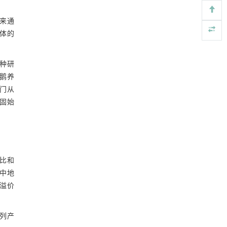
来通
主体的
种研
始鹅养
门从
固始
比和
华中地
品溢价
列产