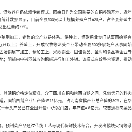
平，但散养户仍依赖传统模式。固始县作为全国重要的白鹅养殖基地，近年
计数据显示，目前全县500只以上规模养殖户共625户，占全县养殖
总出栏量的77%。
养殖到加工、销售的全产业链体系。供种上，恒歌鹅业专门从事固始鹅育
万只以上；养殖上，开成农牧等龙头企业带动全县500多家场户从事固
固始鹅屠宰加工；精加工上，米歌鹅业、固佳食品、圣时和食品等企业专
地；羽绒由中兴羽绒收购鹅绒进行加工外销。该模式有效整合资源，推动
。其活鹅价格定位精准，介于四川白鹅和皖西白鹅之间，凭借优异的料肉
道，固始白鹅产业年产值达15亿元，占河南省鹅产业总产值的30%，在
这一拳头产品已在全国开设1.3万家门店，年产值4.8亿元，较普通鹅肉菜
出。预制菜产品通过传统工艺与现代保鲜技术结合，开发出鹅块火锅等系