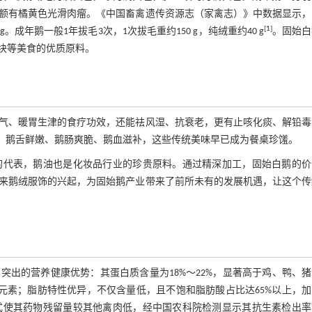
额有橘黄色光滑肉瘤。《中国畜禽遗传资源志（家禽志）》中数据显示，
[
1
]
g。成年鹅一般1年拔毛3次，1次拔毛重约150 g，纯绒重约40 g
。固始白
块等美食的优质原料。
气、暖胃生津的食疗功效，还能祛风湿、抗衰老，更有止咳化痰、解铅毒
、鹅舌鲜嫩、鹅肠爽脆、鹅血滋补，这些传统美味早已成为餐桌珍馐。
的代表，鹅油也是化妆品行业的珍贵原料。通过精深加工，固始白鹅的价
来鹅绒服饰的兴起，为固始鹅产业带来了前所未有的发展机遇，让这个传
有突出的营养健康优势：其蛋白质含量为18%～22%，显著高于鸡、鸭、
元素；脂肪特性优异，不仅含量低，且不饱和脂肪酸占比达65%以上，加
式使其药物残留量较其他禽肉低，经中国农科院检测显示其抗生素检出率