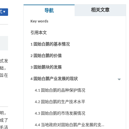
关键词
相关文章
导航
 ▾
Key words
引用本文
1 固始白鹅的基本情况
2 固始白鹅的价值
式发
3 固始鹅块的发展
础，
旨在
4 固始白鹅产业发展的现状
4.1 固始白鹅的品种保护情况
4.2 固始白鹅的生产技术水平
明，
4.3 固始白鹅的市场发展情况
成了
4.4 当地政府对固始白鹅产业发展的支
毛洁