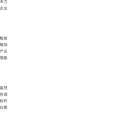
技术力
殖企业
其粗放
养殖场
；产业
、智能
，虽然
省份调
业标杆
西白鹅