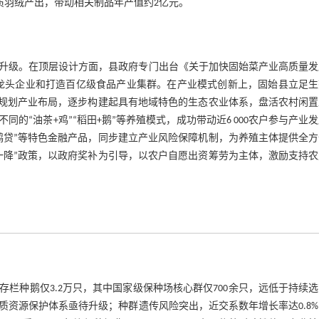
品质羽绒产出，带动相关制品年产值约2亿元。
升级。在顶层设计方面，县政府专门出台《关于加快固始菜产业高质量发
菜龙头企业和打造百亿级食品产业集群。在产业模式创新上，固始县立足
学规划产业布局，逐步构建起具有地域特色的生态农业体系，盘活农村闲置
“油茶+鸡”“稻田+鹅”等养殖模式，成功带动近6 000农户参与产业
鹅贷”等特色金融产品，同步建立产业风险保障机制，为养殖主体提供全方
一降”政策，以政府奖补为引导，以农户自愿出资筹劳为主体，激励支持农
栏种鹅仅3.2万只，其中国家级保种场核心群仅700余只，远低于持续
资源保护体系亟待升级；种群遗传风险突出，近交系数年增长率达0.8