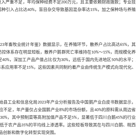
金投入严重不足，年均保种经费不足200万元，且主要依赖财政拨款；专业
种引入占比达40%，盲目杂交导致基因混杂率达15%，加之保种场与养
23年畜牧业统计年鉴》数据显示，在养殖环节，散养户占比高达65%，
病防控体系存在明显短板，散养户鹅群死亡率维持在10%～15%，而规模化
40%，深加工产品产值占比仅为30%，远低于国内先进地区50%的水平
体系应用率不足15%，这些因素共同制约着产业由传统生产模式向现代化
始县工业和信息化局2023年产业分析报告及中国鹅产业白皮书数据显示
应不足，年产量仅占全国鹅产业8%的市场份额，且40%的原料需从周边
0%，其中预制菜等高附加值产品不足5%，显著低于四川白鹅45%的行
远低于农产品35%的平均线上渗透率。这些短板导致其在与四川白鹅、皖
品创新和数字化转型实现突围。