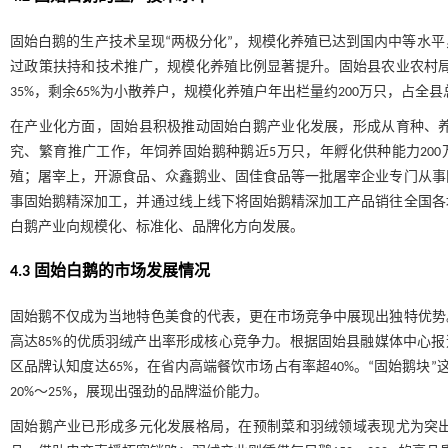
固始白鹅的生产技术呈现“两极分化”，规模化养殖已达到国内中等水
过政策扶持和技术推广，规模化养殖比例显著提升。固始县农业农村局统
35%，剩余65%为小散养户，规模化养殖户年出栏量约200万只，占全县
在产业化方面，固始县积极推动固始白鹅产业化发展，形成从育种、
究、繁育推广工作，年饲养固始鹅种鹅近5万只，年孵化供种能力200
殖；屠宰上，开源食品、众鑫鹅业、固佳食品等一批屠宰企业专门从事
事固始鹅精深加工，并通过线上线下将固始鹅精深加工产品销往全国各
白鹅产业向规模化、标准化、品牌化方向发展。
4.3 固始白鹅的市场发展情况
固始鹅不仅成为当地特色美食的代表，更在市场竞争中展现出独特优势
高达85%的优质羽绒产出率形成核心竞争力。根据固始县融媒体中心报
区品牌认知度达65%，在省内高端餐饮市场占有率超40%。“固始鹅块”
20%～25%，展现出强劲的品牌溢价能力。
固始鹅产业已形成多元化发展格局，在预制菜和羽绒领域表现尤为突