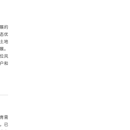
展的
生态优
土地
发展。
位风
户和
选育需
%，已