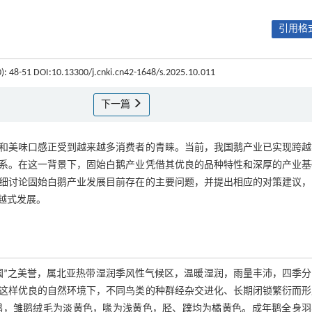
引用格式
0): 48-51 DOI:10.13300/j.cnki.cn42-1648/s.2025.10.011
下一篇
和美味口感正受到越来越多消费者的青睐。当前，我国鹅产业已实现跨越
系。在这一背景下，固始白鹅产业凭借其优良的品种特性和深厚的产业基
细讨论固始白鹅产业发展目前存在的主要问题，并提出相应的对策建议，
越式发展。
国”之美誉，属北亚热带湿润季风性气候区，温暖湿润，雨量丰沛，四季分
这样优良的自然环境下，不同鸟类的种群经杂交进化、长期闭锁繁衍而形
鹅，雏鹅绒毛为淡黄色，喙为浅黄色，胫、蹼均为橘黄色。成年鹅全身羽