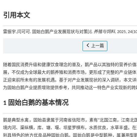
引用本文
雷振宇,闫可可. 固始白鹅产业发展现状与对策[J].
养殖与饲料
, 2025, 24(1
上一篇
随着国民消费升级和健康饮食理念的普及，鹅产品以其独特的营养价值
展，不仅成为全球最大的鹅养殖和消费市场，更形成了完整的产业链体
正迎来前所未有的发展机遇。基于对产业发展现状的深入调研，本文详
为固始白鹅产业提质增效提供参考，共同推动这一特色产业实现新的跨
1 固始白鹅的基本情况
鹅是典型水禽，固始县隶属于河南省信阳市，素有“北国江南，江南北
境内河、渠纵横，库、塘、堰、坝星罗棋布，水质优良，水草丰盛。在
别具特色的地方优良品种固始白鹅。固始白鹅是中型鹅种，属兼用型