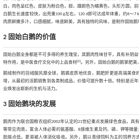
白，肉色呈红色，皮肤为粉白色，胫、蹼颜色为橘黄色，头形方圆，前
白鹅生长速度较快，出壳重100 g左右，120 d即可达成年体重，约6～7 k
肉质鲜嫩多汁，口感细腻，味道鲜美，具有独特的风味，是制作固始鹅
2 固始白鹅的价值
固始白鹅全身都是不可多得的养生瑰宝，其鹅肉性味甘平，具有补阴益
[
2
]
特作用，是中医食疗文化中的上品食材
。另外，固始白鹅的鹅掌肥美
鹅绒制作的羽绒服风靡全球，鹅裘皮质地优良，鹅肥肝更是高端美食
增，从最初的活鹅销售到各类制成品，价值可提升数十倍。特别是近年
业焕发出崭新的生机与活力。
3 固始鹅块的发展
鹅肉作为联合国粮农组织2002年认定的21世纪重点发展绿色食品，具
等常见肉类，富含人体必需的氨基酸、B族维生素及钙、磷、钾等微量
肪熔点低，更易被人体消化吸收。另外，鹅以青绿饲料为主的饲养方