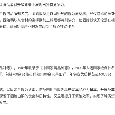
健康食品消费升级背景下展现出独特竞争力。
始白鹅的品牌知名度。固始鹅块是以固始县的鹅为原材料，经过特殊的烹饪
。固始鹅块从食材的选择到加工料理都特别讲究，使固始鹅块无论是在视
[
3
]
美食，对固始鹅产业的发展起到了核心推动作
。
种志》，1989年收录于《中国家禽品种志》，2000年入选国家级保护
括700余只核心群和2 300余只基础群，年供应优质鹅苗超100万只
策略，以固始白鹅为父本，搭配四川白鹅等高产蛋率品种为母本，开展配套
保留了固始白鹅的优良种质特性，又显著提升了繁殖效率，实现了种质资
发展。