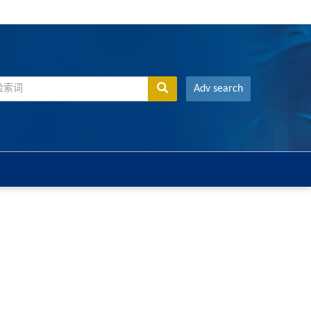
Adv search