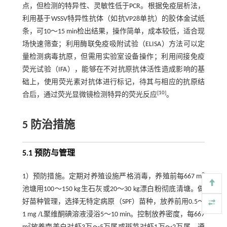
点，但检测的特异性、灵敏性低于PCR。根据免疫层析法，
利用基于WSSV特异性抗体（如抗VP28单抗）的胶体金试纸
条，可10～15 min检出结果，操作简单，成本较低，适合现
场快速筛查；利用酶联免疫吸附试验（ELISA）方法可以定
量检测病毒抗原，但需用实验室设备操作；利用间接免疫
荧光试验（IFA），能够在不对抗原抗体活性造成影响的基
础上，使用荧光素对抗体进行标记，待其与相应的抗原结
[
10
]
合后，通过荧光显微镜检测特异的荧光反应
。
5 防治措施
5.1 预防与管理
2
1）预防措施。定期对养殖设施严格消毒，养殖前每667 m
池塘用100～150 kg生石灰或20～30 kg漂白粉彻底清塘。做
好苗种管理，选择无特定病原（SPF）苗种，放养前用0.5～
1 mg /L聚维酮碘溶液浸浴5～10 min。控制放养密度，每667
2