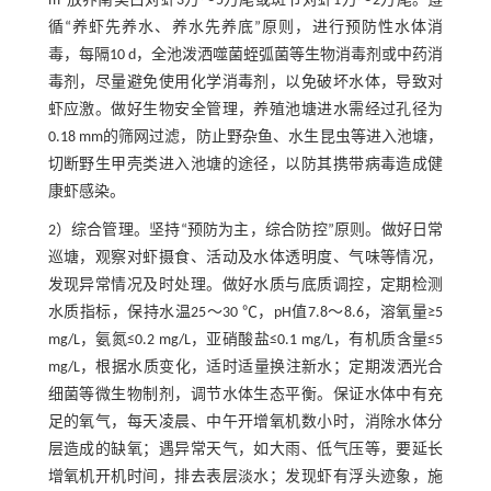
m
放养南美白对虾3万～5万尾或斑节对虾1万～2万尾。遵
循“养虾先养水、养水先养底”原则，进行预防性水体消
毒，每隔10 d，全池泼洒噬菌蛭弧菌等生物消毒剂或中药消
毒剂，尽量避免使用化学消毒剂，以免破坏水体，导致对
虾应激。做好生物安全管理，养殖池塘进水需经过孔径为
0.18 mm的筛网过滤，防止野杂鱼、水生昆虫等进入池塘，
切断野生甲壳类进入池塘的途径，以防其携带病毒造成健
康虾感染。
2）综合管理。坚持“预防为主，综合防控”原则。做好日常
巡塘，观察对虾摄食、活动及水体透明度、气味等情况，
发现异常情况及时处理。做好水质与底质调控，定期检测
水质指标，保持水温25～30 ℃，pH值7.8～8.6，溶氧量≥5
mg/L，氨氮≤0.2 mg/L，亚硝酸盐≤0.1 mg/L，有机质含量≤5
mg/L，根据水质变化，适时适量换注新水；定期泼洒光合
细菌等微生物制剂，调节水体生态平衡。保证水体中有充
足的氧气，每天凌晨、中午开增氧机数小时，消除水体分
层造成的缺氧；遇异常天气，如大雨、低气压等，要延长
增氧机开机时间，排去表层淡水；发现虾有浮头迹象，施