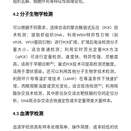
组织瓦解、细胞坏死等特征性病理变化。
4.2 分子生物学检测
可以根据不同需求，选择合适的聚合酶链式反应（PCR）技
术检测：提取虾组织DNA，利用WSSV特异性引物（如
VP28、VP19基因引物）进行PCR扩增，扩增后电泳检测分子
量大小，适合普通检测；利用实时荧光定量PCR方法
（qPCR）可进行定量检测，速度快、特异性强、灵敏度
[
8
]
高，适用于早期诊断
；巢式PCR技术可提高检测灵敏度，
适用于潜伏感染。还可以利用其他分子生物学技术检测，
利用环介导等温扩增技术（LAMP）在等温条件下快速扩
[
9
]
增，肉眼观察浊度或荧光变化，适合现场检测
；利用核
酸杂交技术检测，其中原位杂交适合靶核酸的空间定位分
析，DNA斑点杂交适合快速定性或半定量筛查大量样本。
4.3 血清学检测
血清学检测具有样本处理简单、操作简便、成本较低的优