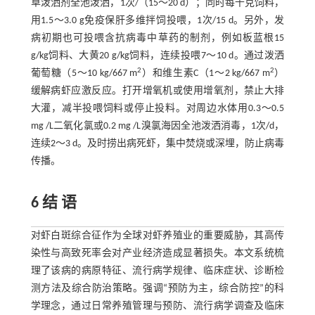
草泼洒剂全池泼洒，1次/（15～20 d）；同时每千克饲料，
用1.5～3.0 g免疫保肝多维拌饲投喂，1次/15 d。另外，发
病初期也可投喂含抗病毒中草药的制剂，例如板蓝根15
g/kg饲料、大黄20 g/kg饲料，连续投喂7～10 d。通过泼洒
2
2
葡萄糖（5～10 kg/667 m
）和维生素C（1～2 kg/667 m
）
缓解病虾应激反应。打开增氧机或使用增氧剂，禁止大排
大灌，减半投喂饲料或停止投料。对周边水体用0.3～0.5
mg /L二氧化氯或0.2 mg /L溴氯海因全池泼洒消毒，1次/d，
连续2～3 d。及时捞出病死虾，集中焚烧或深埋，防止病毒
传播。
6 结 语
对虾白斑综合征作为全球对虾养殖业的重要威胁，其高传
染性与高致死率会对产业经济造成显著损失。本文系统梳
理了该病的病原特征、流行病学规律、临床症状、诊断检
测方法及综合防治策略。强调“预防为主，综合防控”的科
学理念，通过日常养殖管理与预防、流行病学调查及临床