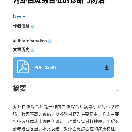
对虾白斑综合征的诊断与防治
陈美佳
作者信息
+
Author information
+
文章历史
+
PDF (525K)
摘要
对虾白斑综合症是一种由白斑综合症病毒引起的传染性
强、致死率高的疫病，以养殖对虾为主要宿主，临床主要
特征为虾体表出现白色斑点，严重危害对虾健康，阻碍对
虾养殖业发展。本文总结了对虾白斑综合症的病原特征、