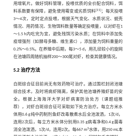
用增氧片。做好饲料管理，投喂优质的全价配合饲料，饵
[
11
]
料系数要有保障，避免使用霉变或劣质饲料
；每天投喂
3～4次，定时定点投喂，根据天气变化、水质状况、蜕壳
情况、用药情况、生物饵料数量等确定投喂量，以对虾在1
～1.5 h内吃完为宜，避免残饵污染水质；在饲料中添加免
疫增强剂（如酵母多糖、维生素C），添加量为饲料重量的
0.2%～0.5%。在养殖中后期，每3～5 d，用孔径较小的旋网
在池塘四周随机抽样200～300尾对虾，检查其健康情况。
5.2 治疗方法
白斑综合征目前尚无有效药物可治疗。通过围栏封闭池塘
综合技术，及时将病虾隔离，保护其他池塘养殖虾苗的安
全。根据上海海洋大学对虾病害防治处方（课题组推
荐），对虾白斑综合征可采取如下处方治疗。每立方米水
体用0.6 g纯中药制剂鱼虾改毒散煮水后全池泼洒，1次/d，
连用2次后，每立方米水体分别用0.35 g病毒净和0.4 g菌毒
3
消全池泼洒，1次/d，连用2次。每667 m
水体，用250 mL本