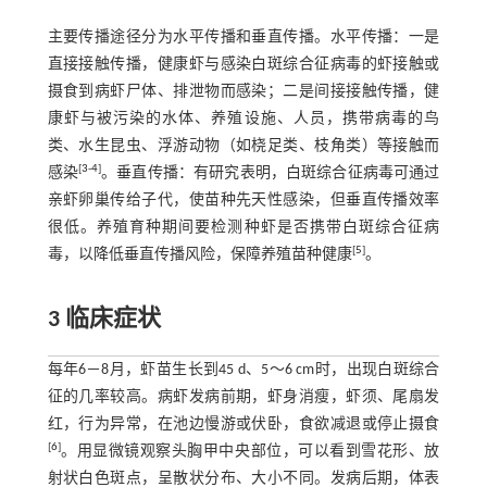
主要传播途径分为水平传播和垂直传播。水平传播：一是
直接接触传播，健康虾与感染白斑综合征病毒的虾接触或
摄食到病虾尸体、排泄物而感染；二是间接接触传播，健
康虾与被污染的水体、养殖设施、人员，携带病毒的鸟
类、水生昆虫、浮游动物（如桡足类、枝角类）等接触而
[
3
-
4
]
感染
。垂直传播：有研究表明，白斑综合征病毒可通过
亲虾卵巢传给子代，使苗种先天性感染，但垂直传播效率
很低。养殖育种期间要检测种虾是否携带白斑综合征病
[
5
]
毒，以降低垂直传播风险，保障养殖苗种健康
。
3 临床症状
每年6－8月，虾苗生长到45 d、5～6 cm时，出现白斑综合
征的几率较高。病虾发病前期，虾身消瘦，虾须、尾扇发
红，行为异常，在池边慢游或伏卧，食欲减退或停止摄食
[
6
]
。用显微镜观察头胸甲中央部位，可以看到雪花形、放
射状白色斑点，呈散状分布、大小不同。发病后期，体表