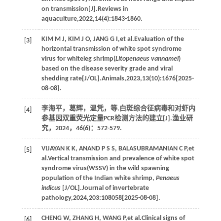
on transmission[J].
Reviews in
aquaculture
,
2022
,
14
(4):1843-1860.
KIM
M J
,
KIM
J O
,
JANG
G I
,
et al
.Evaluation of the
[3]
horizontal transmission of white spot syndrome
virus for whiteleg shrimp(
Litopenaeus vannamei
)
based on the disease severity grade and viral
shedding rate[J/OL].
Animals
,
2023
,
13
(10):1676[2025-
08-08].
李海平，葛辉，温凭，
等
.白斑综合征病毒和对虾内
[4]
参基因双重荧光定量PCR检测方法的建立[J].
渔业研
究
，
2024
，
46
(6)：572-579.
VIJAYAN
K K
,
ANAND
P S S
,
BALASUBRAMANIAN
C P
,
et
[5]
al
.Vertical transmission and prevalence of white spot
syndrome virus(WSSV) in the wild spawning
population of the Indian white shrimp,
Penaeus
indicus
[J/OL].
Journal of invertebrate
pathology
,
2024
,
203
:108058[2025-08-08].
CHENG
W
,
ZHANG
H
,
WANG
P
,
et al
.Clinical signs of
[6]