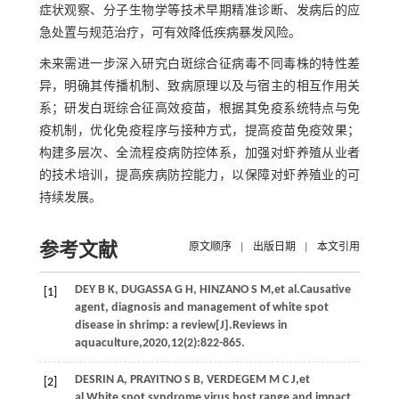
症状观察、分子生物学等技术早期精准诊断、发病后的应
急处置与规范治疗，可有效降低疾病暴发风险。
未来需进一步深入研究白斑综合征病毒不同毒株的特性差
异，明确其传播机制、致病原理以及与宿主的相互作用关
系；研发白斑综合征高效疫苗，根据其免疫系统特点与免
疫机制，优化免疫程序与接种方式，提高疫苗免疫效果；
构建多层次、全流程疫病防控体系，加强对虾养殖从业者
的技术培训，提高疾病防控能力，以保障对虾养殖业的可
持续发展。
参考文献
原文顺序
|
出版日期
|
本文引用
DEY
B K
,
DUGASSA
G H
,
HINZANO
S M
,
et al
.Causative
[1]
agent, diagnosis and management of white spot
disease in shrimp: a review[J].
Reviews in
aquaculture
,
2020
,
12
(2):822-865.
DESRIN
A
,
PRAYITNO
S B
,
VERDEGEM
M C J
,
et
[2]
al
.White spot syndrome virus host range and impact