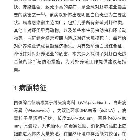
快、传染性强、致死率高的疫病，是全球对虾养殖业最主
[
1
]
要的病害之一
。该病以虾体出现明显白色斑点为主要症
状。病毒感染宿主范围广，包括几乎所有养殖对虾种类，
其他非对虾类甲壳动物，以及某些水生昆虫幼虫和环节动
物等。白斑综合征常短期内造成对虾大规模死亡，每年给
对虾养殖业造成巨额经济损失。为有效防治白斑综合征，
降低其对对虾养殖业的危害，本文深入探讨了对虾白斑综
合征的诊断与防治措施，为对虾养殖工作提供建议与指
南。
1 病原特征
白斑综合征病毒属于线头病毒科（
Whispoviridae
）、白斑病
毒属（
Whispovirus
），为双链环状DNA病毒（dsDNA），病
毒粒子呈短粗杆状，长度250～350 nm，直径约60～80
nm，具囊膜，无包涵体。病毒通过鳃、消化道的黏膜上皮
细胞进入体内大量繁殖。在自然环境中存活能力较强，在