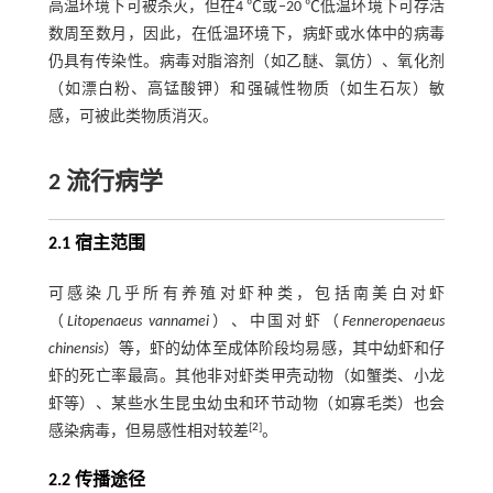
高温环境下可被杀灭，但在4 ℃或‒20 ℃低温环境下可存活
数周至数月，因此，在低温环境下，病虾或水体中的病毒
仍具有传染性。病毒对脂溶剂（如乙醚、氯仿）、氧化剂
（如漂白粉、高锰酸钾）和强碱性物质（如生石灰）敏
感，可被此类物质消灭。
2 流行病学
2.1 宿主范围
可感染几乎所有养殖对虾种类，包括南美白对虾
（
Litopenaeus vannamei
）、中国对虾（
Fenneropenaeus
chinensis
）等，虾的幼体至成体阶段均易感，其中幼虾和仔
虾的死亡率最高。其他非对虾类甲壳动物（如蟹类、小龙
虾等）、某些水生昆虫幼虫和环节动物（如寡毛类）也会
[
2
]
感染病毒，但易感性相对较差
。
2.2 传播途径