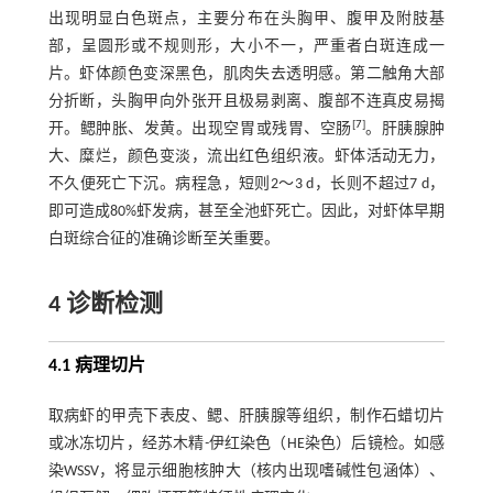
出现明显白色斑点，主要分布在头胸甲、腹甲及附肢基
部，呈圆形或不规则形，大小不一，严重者白斑连成一
片。虾体颜色变深黑色，肌肉失去透明感。第二触角大部
分折断，头胸甲向外张开且极易剥离、腹部不连真皮易揭
[
7
]
开。鳃肿胀、发黄。出现空胃或残胃、空肠
。肝胰腺肿
大、糜烂，颜色变淡，流出红色组织液。虾体活动无力，
不久便死亡下沉。病程急，短则2～3 d，长则不超过7 d，
即可造成80%虾发病，甚至全池虾死亡。因此，对虾体早期
白斑综合征的准确诊断至关重要。
4 诊断检测
4.1 病理切片
取病虾的甲壳下表皮、鳃、肝胰腺等组织，制作石蜡切片
或冰冻切片，经苏木精
-
伊红染色（HE染色）后镜检。如感
染WSSV，将显示细胞核肿大（核内出现嗜碱性包涵体）、