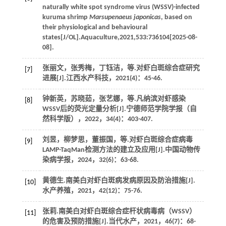
naturally white spot syndrome virus (WSSV)-infected
kuruma shrimp
Marsupenaeus japonicas
, based on
their physiological and behavioural
states[J/OL].
Aquaculture
,
2021
,
533
:736104[2025-08-
08].
张丽文，张秀梅，丁钰洁，
等
.对虾白斑综合症研究
[7]
进展[J].
江西水产科技
，
2021
(4)：45-46.
钟新英，苏晓茹，张艺娜，
等
.凡纳滨对虾感染
[8]
WSSV后的荧光定量分析[J].
宁德师范学院学报（自
然科学版）
，
2022
，
34
(4)：403-407.
刘昱，柳梦思，董振国，
等
.对虾白斑综合症病毒
[9]
LAMP-TaqMan检测方法的建立及应用[J].
中国动物传
染病学报
，
2024
，
32
(6)：63-68.
黄德生.南美白对虾白斑病发病原因及防治措施[J].
[10]
水产养殖
，
2021
，
42
(12)：75-76.
张莉.南美白对虾白斑综合症杆状病毒病（WSSV）
[11]
的危害及预防措施[J].
当代水产
，
2021
，
46
(7)：68-